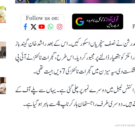
Follow us on:
 سدرشن نے نصف سنچریاں اسکور کیں۔ اس کے بعد راشد خان گیندباز
ئلز کو ہتھیار ڈالنے پر مجبور کردیا۔ اس طرح، گجرات ٹائٹنزنے آئی پی
ائٹنز 14 پوائنٹس کے ساتھ پوائنٹس ٹیبل میں دوسرے نمبر پر چلی گئی ہے۔ یہاں سے پلے آف کے
ADVERTISEM