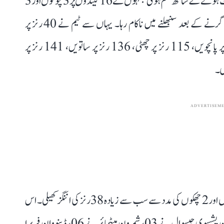
گیندوں میں 38 رنز بنائے۔ یہ شراکت سوریاونشی کے آؤٹ ہونے کے ساتھ ختم ہوئی جنہوں نے 16 گیندوں پر 3 چوکوں اور 3
چھکوں کی مدد سے 36 رنز بنائے۔ راجستھان پہلا وکٹ گرنے کے بعد سنبھلنے میں ناکام رہا۔ یہاں سے ٹیم نے 40 رنز پر
دوسری، 68 رنز پر تیسری، 87 رنز پر چوتھی، 91 رنز پر پانچویں، 115 رنز پر چھٹی، 136 رنز پر ساتویں، 141 رنز پر
ADVERTISEM
ٹیم کی جانب سے رویندرا جڈیجا نے 25 گیندوں پر 3 چوکوں اور 2 چھکوں کی مدد سے سب سے زیادہ 38 رنز کی اننگز کھیلی۔ اس
کے علاوہ سوریاونشی نے 36، دھرو جوریل نے 24، کپتان یشسوی جیسوال نے 03، شمرون ہیٹمائر نے 06، ڈینووان فریرا