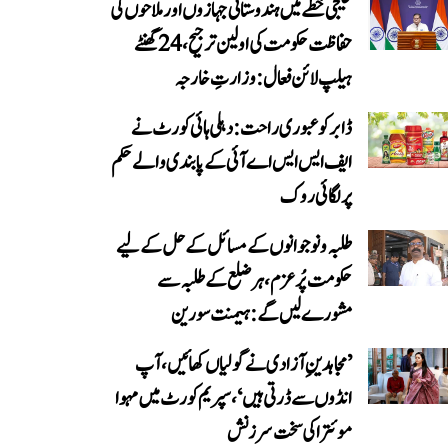
خلیجی خطے میں ہندوستانی جہازوں اور ملاحوں کی
حفاظت حکومت کی اولین ترجیح، 24 گھنٹے
ہیلپ لائن فعال: وزارتِ خارجہ
ڈابر کو عبوری راحت: دہلی ہائی کورٹ نے
ایف ایس ایس اے آئی کے پابندی والے حکم
پر لگائی روک
طلبہ و نوجوانوں کے مسائل کے حل کے لیے
حکومت پُرعزم، ہر ضلع کے طلبہ سے
مشورے لیں گے: ہیمنت سورین
’مجاہدینِ آزادی نے گولیاں کھائیں، آپ
انڈوں سے ڈرتی ہیں‘، سپریم کورٹ میں مہوا
موئترا کی سخت سرزنش