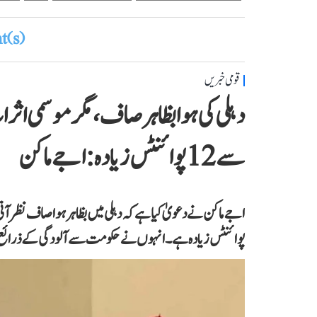
(s)
قومی خبریں
دہلی کی ہوا بظاہر صاف، مگر موسمی اث
سے 12 پوائنٹس زیادہ: اجے ماکن
پوائنٹس زیادہ ہے۔ انہوں نے حکومت سے آلودگی کے ذرائع پر ف