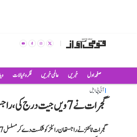
صفحہ اول
خبریں
عالمی خبریں
فکر و خیالات
وی
آئی پی ایل
گجرات نے 7ویں جیت درج کی، راجستھان کی مسلسل دوسری شکست