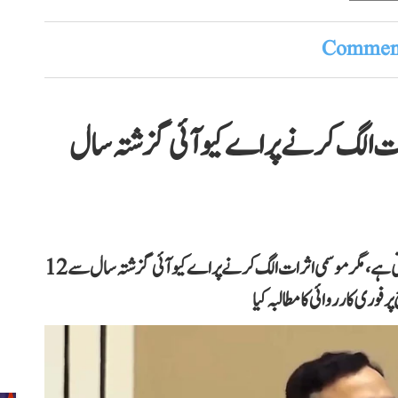
Comment
رات الگ کرنے پر اے کیو آئی گزشتہ سال
اجے ماکن نے دعویٰ کیا ہے کہ دہلی میں بظاہر ہوا صاف نظر آتی ہے، مگر موسمی اثرات الگ کرنے پر اے کیو آئی گزشتہ سال سے 12
وری کارروائی کا مطالبہ کیا