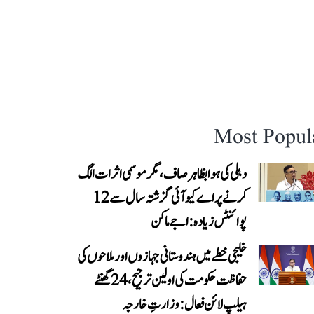
Most Popul
دہلی کی ہوا بظاہر صاف، مگر موسمی اثرات الگ
کرنے پر اے کیو آئی گزشتہ سال سے 12
پوائنٹس زیادہ: اجے ماکن
خلیجی خطے میں ہندوستانی جہازوں اور ملاحوں کی
حفاظت حکومت کی اولین ترجیح، 24 گھنٹے
ہیلپ لائن فعال: وزارتِ خارجہ