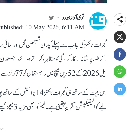
قومی آواز بیورو
Published: 10 May 2026, 6:11 AM
گجرات ٹائٹنز کی جانب سے پہلے کپتان شبھمن گل اور سائی
کے طور پر شاندار کارکردگی کا مظاہرہ کرتے ہوئے راجستھان را
ایل 2026 کے 52ویں میچ میں راجستھان کو 77 رنز سے شکست دی، یہ سیزن میں گجرات ٹائٹنز کی 7ویں جیت تھی۔
اس جیت کے ساتھ ہی گجرات ٹ
لیے کوالیفیکیشن تقریباً یقینی ہے۔ ٹیم کو ابھی مزید 3 میچز کھیلنے ہیں۔ دوسری طرف راجستھان ہار کر ٹاپ 4 سے باہر ہو گیا ہے۔
ENT