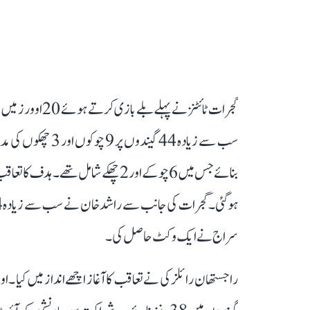
سراج نے ایک وکٹ حاصل کی۔