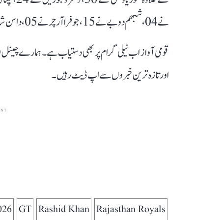
نے 04، شبھم دوبے نے 15، جوفرا آرچر نے 05، داسن شاناکا نے 05، دسن شاناکا نے 16 اور برش شرما نے 16 رنز بنائے۔
قومی آواز اب ٹیلی گرام پر بھی دستیاب ہے۔ ہمارے چینل 
اور تازہ ترین خبروں سے اپ ڈیٹ رہیں۔
ENT
026
GT
Rashid Khan
Rajasthan Royals