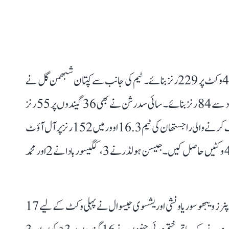
گجرات ٹائٹنز نے پہلے بلے بازی کرتے ہوئے 20 اوورز میں 4 وکٹ پر 229 رنز بنائے۔ ٹیم کی جانب سے کپتان شبھمن گل نے
سب سے زیادہ 44 گیندوں پر 9 چوکوں اور 3 چھکوں کی مدد سے 84 رنز بنائے۔ سائی سدرشن نے بھی 36 گیندوں پر 55 رنز
بنائے جس میں 6 چوکے اور 2 چھکے شامل تھے۔ ہدف کا تعاقب کرنے والی راجستھان کی ٹیم 16.3 اوور میں 152 رنز پر آل آؤٹ
ہوگئی۔گجرات کی جانب سے راشد خان نے سب سے زیادہ 4 وکٹیں حاصل کیں۔ جیسن ہولڈر نے 3، کگیسو ربادا نے 2 اور محمد
راجستھان رائلز کی نے تعاقب کا آغاز اچھے انداز میں کیا ۔ اوپنرز ویبھو سوریاونشی اور یشسوی جیسوال نے پہلی وکٹ کے لیے 17