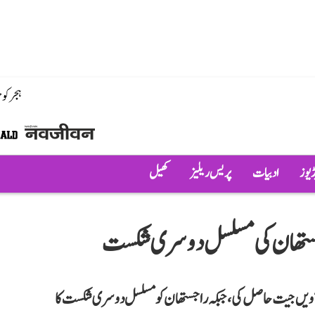
ہجر کو
ڈیوز
ادبیات
پریس ریلیز
کھیل
گجرات ٹائٹنز نے راجستھان رائلز کو شکست دے کر مسلسل 7ویں جیت حاصل کی، جبکہ راجستھان کو مسلسل دوسری شکست کا