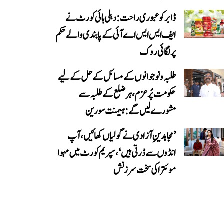
ڈابر کو عبوری راحت: دہلی ہائی کورٹ نے
ایف ایس ایس اے آئی کے پابندی والے حکم
پر لگائی روک
طلبہ و نوجوانوں کے مسائل کے حل کے لیے
حکومت پُرعزم، ہر ضلع کے طلبہ سے
مشورے لیں گے: ہیمنت سورین
’مجاہدینِ آزادی نے گولیاں کھائیں، آپ
انڈوں سے ڈرتی ہیں‘، سپریم کورٹ میں مہوا
موئترا کی سخت سرزنش