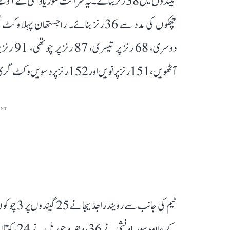
آٹھویں، 151 رنز پر نویں اور 152 رنز پر دسویں وکٹ گری۔
ENT