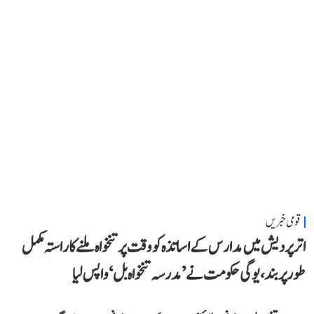
قومی خبریں
اتر پردیش میں مدارس کے اساتذہ کو وقت پر تنخواہ ملنے کا راستہ مکمل
طور پر بند، یوگی حکومت نے ’مدرسہ تنخواہ بل‘ واپس لیا