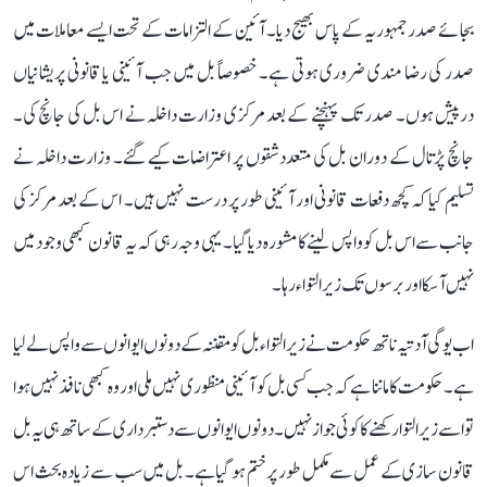
بجائے صدر جمہوریہ کے پاس بھیج دیا۔ آئین کے التزامات کے تحت ایسے معاملات میں
صدر کی رضا مندی ضروری ہوتی ہے۔ خصوصاً بل میں جب آئینی یا قانونی پریشانیاں
درپیش ہوں۔ صدر تک پہنچنے کے بعد مرکزی وزارت داخلہ نے اس بل کی جانچ کی۔
جانچ پڑتال کے دوران بل کی متعدد شقوں پر اعتراضات کیے گئے۔ وزارت داخلہ نے
تسلیم کیا کہ کچھ دفعات قانونی اور آئینی طور پر درست نہیں ہیں۔ اس کے بعد مرکز کی
جانب سے اس بل کو واپس لینے کا مشورہ دیا گیا۔ یہی وجہ رہی کہ یہ قانون کبھی وجود میں
نہیں آسکا اور برسوں تک زیر التواء رہا۔
اب یوگی آدتیہ ناتھ حکومت نے زیر التواء بل کو مقننہ کے دونوں ایوانوں سے واپس لے لیا
ہے۔ حکومت کا ماننا ہے کہ جب کسی بل کو آئینی منظوری نہیں ملی اور وہ کبھی نافذ نہیں ہوا
تو اسے زیر التوا رکھنے کا کوئی جواز نہیں۔ دونوں ایوانوں سے دستبرداری کے ساتھ ہی یہ بل
قانون سازی کے عمل سے مکمل طور پر ختم ہو گیا ہے۔ بل میں سب سے زیادہ بحث اس