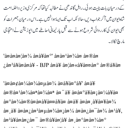
کے درمیان بات چیت ہوئی۔ راہل گاندھی نے مطالبہ کیا تھا کہ مرکزی وزیر داخلہ امت
شاہ ایوان میں آ کر جواب دیں، حالانکہ اب تک ایسا ہوا نہیں ہے۔ اس درمیان جمعرات کو
بھی ایوان کی کارروائی شروع ہونے سے قبل پارلیمانی احاطے میں اپوزیشن نے احتجاجی
مارچ نکالا۔
'à¤à¤à¤¦à¤¾ à¤à¥à¤°' à¤à¤¹à¤¾à¤ à¤®à¤
¿à¤²à¥à¤à¤à¥ - BJP à¤à¥ à¤¦à¤«à¥à¤¤à¤° à¤®à¥à¤
'à¤à¤¢à¤¼à¤¾à¤µà¤¾ à¤à¥à¤°à¥' à¤à¥
à¤®à¤¹à¤¾à¤ªà¤¾à¤ª à¤¨à¥ à¤à¤°à¥à¤¡à¤¼à¥à¤
à¤°à¤¾à¤®à¤­à¤à¥à¤¤à¥à¤ à¤à¥ à¤à¤¸à¥à¤¥à¤¾
à¤¸à¥ à¤à¤¿à¤²à¤µà¤¾à¤¡à¤¼ à¤à¤¿à¤¯à¤¾ à¤¹à¥,
à¤²à¥à¤à¤¿à¤¨ à¤®à¥à¤¦à¥ à¤¸à¤°à¤à¤¾à¤°