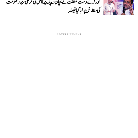
گورنر کے دست شفقت نے بچائی دیپک پرکاش کی کرسی، بہار حکومت
کی سفارش پر لیا گیا فیصلہ
ADVERTISEMENT