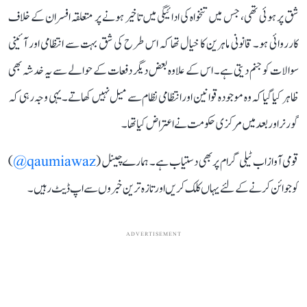
شق پر ہوئی تھی، جس میں تنخواہ کی ادائیگی میں تاخیر ہونے پر متعلقہ افسران کے خلاف
کارروائی ہو۔ قانونی ماہرین کا خیال تھا کہ اس طرح کی شق بہت سے انتظامی اور آئینی
سوالات کو جنم دیتی ہے۔ اس کے علاوہ بعض دیگر دفعات کے حوالے سے یہ خدشہ بھی
ظاہر کیا گیا کہ وہ موجودہ قوانین اور انتظامی نظام سے میل نہیں کھاتے۔ یہی وجہ رہی کہ
گورنر اور بعد میں مرکزی حکومت نے اعتراض کیا تھا۔
قومی آواز اب ٹیلی گرام پر بھی دستیاب ہے۔ ہمارے چینل (
qaumiawaz@
)
کو جوائن کرنے کے لئے یہاں کلک کریں اور تازہ ترین خبروں سے اپ ڈیٹ رہیں۔
ADVERTISEMENT