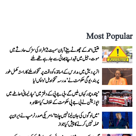
Most Popular
عتیق احمد کے چھوٹے بیٹے آبان سمیت 2 افراد کی سڑک حادثے میں
موت، جیل میں قید اپنے بھائی سے جا رہے تھے ملنے
اتر پردیش میں مدارس کے اساتذہ کو وقت پر تنخواہ ملنے کا راستہ مکمل طور
پر بند، یوگی حکومت نے ’مدرسہ تنخواہ بل‘ واپس لیا
’چندہ چور کہاں ملیں گے، بی جے پی کے دفتر میں‘، پارلیمانی احاطے میں
اپوزیشن نے بی جے پی حکومت کے خلاف کیا مظاہرہ
’میں لوگوں کی جان لینا نہیں چاہتا‘، امریکی صدر ٹرمپ نے ایران پر
حملہ نہیں کرنے کا پیش کیا جواز