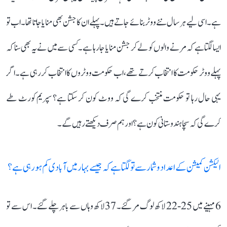
ہے۔ اسی لیے ہر سال نئے ووٹر بنائے جاتے ہیں۔ پہلے ان کا جشن بھی منایا جاتا تھا۔ اب تو
ایسا لگتا ہے کہ مرنے والوں کو لے کر جشن منایا جا رہا ہے۔ کسی سے میں نے یہ بھی سنا کہ
پہلے ووٹر حکومت کا انتخاب کرتے تھے، اب حکومت ووٹروں کا انتخاب کر رہی ہے۔ اگر
یہی حال رہا تو حکومت منتخب کرے گی کہ ووٹ کون کر سکتا ہے؟ سپریم کورٹ طے
کرے گی کہ سچا ہندوستانی کون ہے؟ اور ہم صرف دیکھتے رہیں گے۔
الیکشن کمیشن کے اعداد و شمار سے تو لگتا ہے کہ جیسے بہار میں آبادی کم ہو رہی ہے؟
6 مہینے میں 25-22 لاکھ لوگ مر گئے۔ 37 لاکھ وہاں سے باہر چلے گئے۔ اس سے تو