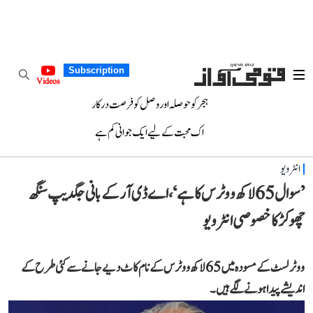
Subscription
Videos
ہجر کو حوصلہ اور وصل کو فرصت درکار
اک محبت کے لیے ایک جوانی کم ہے
انٹرویو
’سوال 65 لاکھ ووٹرس کا ہے‘، اے ڈی آر کے بانی جگدیپ سنگھ
چھوکڑ کا خصوصی انٹرویو
ووٹر لسٹ کے مسودہ میں 65 لاکھ ووٹرس کے نام کاٹ دیے جانے سے کئی طرح کے
اندیشے پیدا ہونے لگے ہیں۔