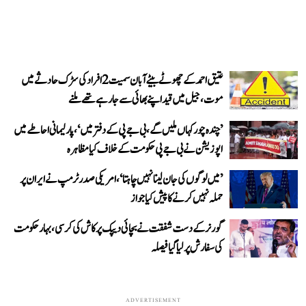
عتیق احمد کے چھوٹے بیٹے آبان سمیت 2 افراد کی سڑک حادثے میں
موت، جیل میں قید اپنے بھائی سے جا رہے تھے ملنے
’چندہ چور کہاں ملیں گے، بی جے پی کے دفتر میں‘، پارلیمانی احاطے میں
اپوزیشن نے بی جے پی حکومت کے خلاف کیا مظاہرہ
’میں لوگوں کی جان لینا نہیں چاہتا‘، امریکی صدر ٹرمپ نے ایران پر
حملہ نہیں کرنے کا پیش کیا جواز
گورنر کے دست شفقت نے بچائی دیپک پرکاش کی کرسی، بہار حکومت
کی سفارش پر لیا گیا فیصلہ
ADVERTISEMENT