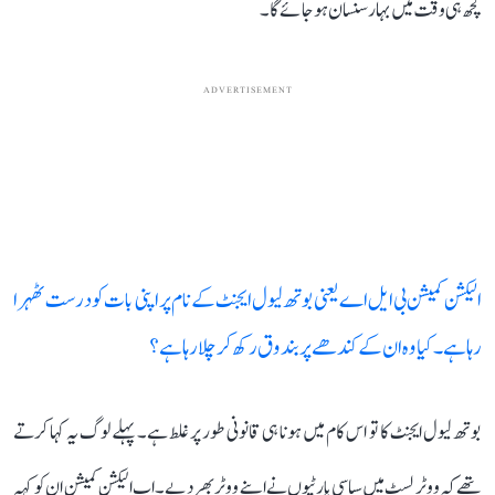
کچھ ہی وقت میں بہار سنسان ہو جائے گا۔
ADVERTISEMENT
الیکشن کمیشن بی ایل اے یعنی بوتھ لیول ایجنٹ کے نام پر اپنی بات کو درست ٹھہرا
رہا ہے۔ کیا وہ ان کے کندھے پر بندوق رکھ کر چلا رہا ہے؟
بوتھ لیول ایجنٹ کا تو اس کام میں ہونا ہی قانونی طور پر غلط ہے۔ پہلے لوگ یہ کہا کرتے
تھے کہ ووٹر لسٹ میں سیاسی پارٹیوں نے اپنے ووٹر بھر دیے۔ اب الیکشن کمیشن ان کو کہہ