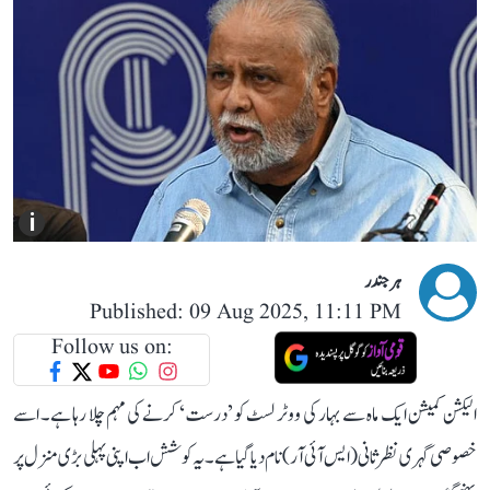
i
ہرجندر
Published: 09 Aug 2025, 11:11 PM
Follow us on:
الیکشن کمیشن ایک ماہ سے بہار کی ووٹر لسٹ کو ’درست‘ کرنے کی مہم چلا رہا ہے۔ اسے
خصوصی گہری نظرثانی (ایس آئی آر) نام دیا گیا ہے۔ یہ کوشش اب اپنی پہلی بڑی منزل پر