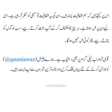
اس پر کہتے ہیں کہ ہم شفافیت پسند ہیں۔ ان کی یہ شفافیت تو سبھی کو نظر آ رہی ہے۔ اسی
لیے ان پر شبہ ہوتا ہے۔ ہر چیز کا انکشاف کر کے آپ بحث کرتے رہیے، سب لوگوں کو
بتاتے رہیے، پھر کوئی شبہ نہیں ہوگا۔
قومی آواز اب ٹیلی گرام پر بھی دستیاب ہے۔ ہمارے چینل (
qaumiawaz@
)
کو جوائن کرنے کے لئے یہاں کلک کریں اور تازہ ترین خبروں سے اپ ڈیٹ رہیں۔
ADVERTISEMENT