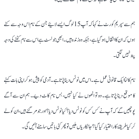
ہم سے سپریم کورٹ نے کہا کہ آپ 15 لوگ ایسے لائیے جن کے نام اس وجہ سے کٹے
ہوں کہ ان کا انتقال ہو گیا ہے، جبکہ وہ زندہ ہیں۔ ابھی جو لسٹ ہے اس سے نام کٹنے کی وجہ
پتہ نہیں لگتی۔
نام کاٹنا ایک قانونی عمل ہے۔ اس میں نوٹس دینا پڑتا ہے۔ آدمی کو پیش ہو کر اپنی بات کہنے
کا موقع دینا پڑتا ہے۔ وہ تو انھوں نے کیا نہیں، بس نام کاٹ دیے۔ ہم ان سے آگے
پوچھیں گے کہ آپ نے کس کس کو نوٹس دیا؟ کیا نوٹس دیا؟ اور جو مر گئے ہیں، ان کو لے
کر کیا طریقۂ کار اختیار کیا گیا؟ جانکاریاں ملیں تو پھر کئی باتیں سامنے آئیں گی۔