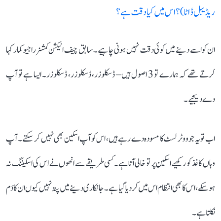
ریڈیبل ڈاٹا)؟ اس میں کیا دقت ہے؟
ان کو اسے دینے میں کوئی دقت نہیں ہونی چاہیے۔ سابق چیف الیکشن کمشنر راجیو کمار کہا
کرتے تھے کہ ہمارے تو 3 اصول ہیں– ڈسکلوزر، ڈسکلوزر، ڈسکلوزر۔ ایسا ہے تو آپ
دے دیجیے۔
اب تو یہ جو ووٹر لسٹ کا مسودہ دے رہے ہیں، اس کو آپ اسکین بھی نہیں کر سکتے۔ آپ
وہاں کاغذ کو رکھیے اسکین پر تو خالی آتا ہے۔ کسی طریقے سے انھوں نے اس کی اسکیننگ نہ
ہو سکے، اس کا بھی انتظام اس میں کر دیا گیا ہے۔ جانکاری دینے میں پتہ نہیں کیوں ان کا دَم
نکلتا ہے۔