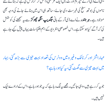
یعنی اے ڈی آر نے سپریم کورٹ میں ایک عرضی داخل کر گزارش کی ہے کہ ہٹائے گئے
ناموں کی بوتھ سطح کی فہرست دی جائے، ساتھ ہی اس میں ہٹائے جانے کی وجہ بھی
موجود ہے۔
ہرجندر
نے اے ڈی آر کے بانی
جگدیپ سنگھ چھوکڑ
سے یہ سمجھنے کی کوشش
کی کہ آگے کیا ہو سکتا ہے۔ اس خصوصی انٹرویو کے اہم اقتباسات یہاں پیش کیے جا رہے
ہیں۔
مہاراشٹر اور کرناٹک وغیرہ میں ووٹرس کی تعداد بہت تیزی سے بڑھ گئی، بہار
میں بہت تیزی سے گھٹ گئی، یہ کیا ہو رہا ہے؟
جو یہ کر رہے ہیں، وہی جانیں۔ مجھے یہ لگ رہا ہے کہ یہ جو ہو رہا ہے، اس کے ارادے نیک
نہیں ہیں۔