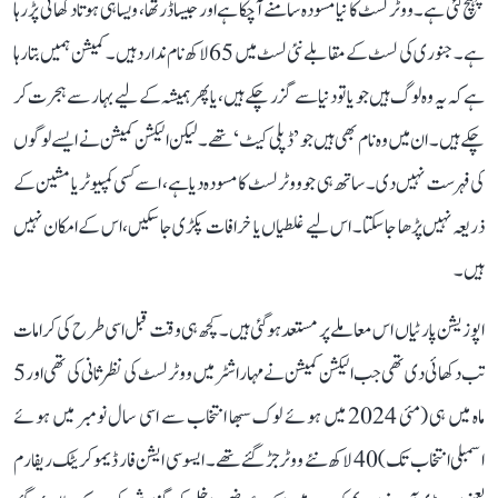
پہنچ گئی ہے۔ ووٹر لسٹ کا نیا مسودہ سامنے آ چکا ہے اور جیسا ڈر تھا، ویسا ہی ہوتا دکھائی پڑ رہا
ہے۔ جنوری کی لسٹ کے مقابلے نئی لسٹ میں 65 لاکھ نام ندارد ہیں۔ کمیشن ہمیں بتا رہا
ہے کہ یہ وہ لوگ ہیں جو یا تو دنیا سے گزر چکے ہیں، یا پھر ہمیشہ کے لیے بہار سے ہجرت کر
چکے ہیں۔ ان میں وہ نام بھی ہیں جو ’ڈپلی کیٹ‘ تھے۔ لیکن الیکشن کمیشن نے ایسے لوگوں
کی فہرست نہیں دی۔ ساتھ ہی جو ووٹر لسٹ کا مسودہ دیا ہے، اسے کسی کمپیوٹر یا مشین کے
ذریعہ نہیں پڑھا جا سکتا۔ اس لیے غلطیاں یا خرافات پکڑی جا سکیں، اس کے امکان نہیں
ہیں۔
اپوزیشن پارٹیاں اس معاملے پر مستعد ہو گئی ہیں۔ کچھ ہی وقت قبل اسی طرح کی کرامات
تب دکھائی دی تھی جب الیکشن کمیشن نے مہاراشٹر میں ووٹر لسٹ کی نظرثانی کی تھی اور 5
ماہ میں ہی (مئی 2024 میں ہوئے لوک سبھا انتخاب سے اسی سال نومبر میں ہوئے
اسمبلی انتخاب تک) 40 لاکھ نئے ووٹر جڑ گئے تھے۔ ایسو سی ایشن فار ڈیموکریٹک ریفارم