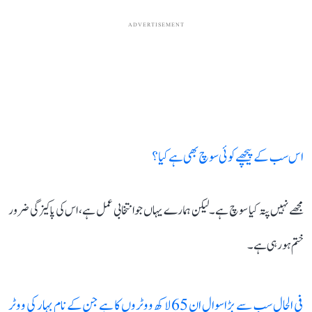
ADVERTISEMENT
اس سب کے پیچھے کوئی سوچ بھی ہے کیا؟
مجھے نہیں پتہ کیا سوچ ہے۔ لیکن ہمارے یہاں جو انتخابی عمل ہے، اس کی پاکیزگی ضرور
ختم ہو رہی ہے۔
فی الحال سب سے بڑا سوال ان 65 لاکھ ووٹروں کا ہے جن کے نام بہار کی ووٹر