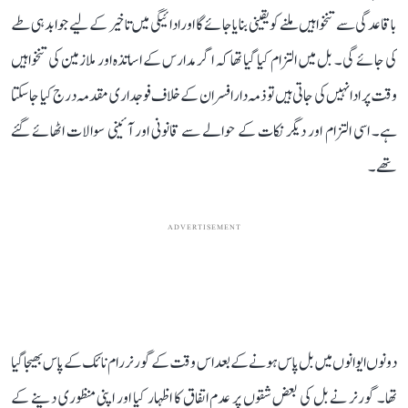
باقاعدگی سے تنخواہیں ملنے کو یقینی بنایا جائے گا اور ادائیگی میں تاخیر کے لیے جوابدہی طے
کی جائے گی۔ بل میں التزام کیا گیا تھا کہ اگر مدارس کے اساتذہ اور ملازمین کی تنخواہیں
وقت پر ادا نہیں کی جاتی ہیں تو ذمہ دار افسران کے خلاف فوجداری مقدمہ درج کیا جا سکتا
ہے۔ اسی التزام اور دیگر نکات کے حوالے سے قانونی اور آئینی سوالات اٹھائے گئے
تھے۔
ADVERTISEMENT
دونوں ایوانوں میں بل پاس ہونے کے بعد اس وقت کے گورنر رام نائک کے پاس بھیجا گیا
تھا۔ گورنر نے بل کی بعض شقوں پر عدم اتفاق کا اظہار کیا اور اپنی منظوری دینے کے