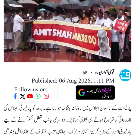
قومی آواز بیورو
Published: 06 Aug 2026, 1:11 PM
Follow us on:
پارلیمنٹ کے مانسون اجلاس میں روزانہ ہنگامہ ہو رہا ہے۔ بدھ کو پارلیمانی اجلاس کی
کارروائی کو شروع ہوتے ہی ملتوی کرنا پڑا۔ دوسری جانب تعطل ختم کرنے کے لیے
پارلیمانی امور کے وزیر کرن رجیجو اور لوک سبھا میں حزب اختلاف کے قائد راہل گاندھی