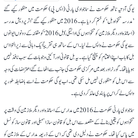
یوگی آدتیہ ناتھ حکومت نے سماجوادی پارٹی (ایس پی) حکومت میں منظور کیے گئے
’مدرسہ تنخواہ بل‘ کو ختم کر دیا ہے۔ 2016 میں منظور کیے گئے ’اتر پردیش مدرسہ
(اساتذہ اور دیگر ملازمین کو تنخواہوں کی ادائیگی) بل 2016‘ کو مقننہ کے دونوں ایوانوں
سے یوگی حکومت نے واپس لے لیا۔ اس کے ساتھ ہی تقریباً ایک دہائی سے زیر التوا اس
بل کا باب اپنے اختتام کو پہنچ گیا ہے۔ یہ بل قانونی اور آئینی وجوہات کے سبب نافذ نہیں
ہو پایا تھا۔ گورنر اور بعد میں مرکزی حکومت کی جانب سے اٹھائے گئے اعتراضات کی وجہ
سے اس بل کو منظوری نہیں مل سکی تھی۔ اب یوگی حکومت نے اسے باضابطہ طور پر
واپس لے کر اس پر پابندی عائد کر دی ہے۔
سماجوادی پارٹی حکومت نے 2016 میں مدارس کے اساتذہ اور دیگر ملازمین کی وقت پر
تنخواہوں کو یقینی بنانے کے مقصد سے اس بل کو قانون ساز اسمبلی اور قانون ساز کونسل
میں پاس کیا تھا۔ حکومت نے دلیل دی تھی کہ اس کے ذریعہ مدارس کے ملازمین کو