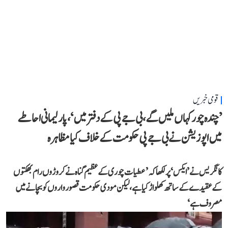
قومی خبریں
’چندہ چور کہاں ملیں گے، بی جے پی کے دفتر میں‘، پارلیمانی احاطے
میں اپوزیشن نے بی جے پی حکومت کے خلاف کیا مظاہرہ
کانگریس نے ’ایکس‘ پر لکھا کہ ’عطیات چوری کے عظیم گناہ نے کروڑوں رام بھکتوں
کے عقیدے کے ساتھ کھلواڑ کیا ہے، لیکن مودی حکومت قصورواروں کو بچانے میں
مصروف ہے‘