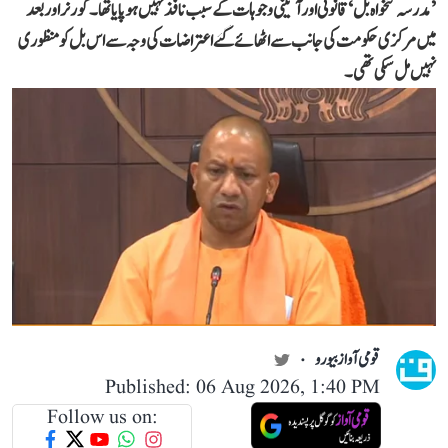
’مدرسہ تنخواہ بل‘ قانونی اور آئینی وجوہات کے سبب نافذ نہیں ہو پایا تھا۔ گورنر اور بعد
میں مرکزی حکومت کی جانب سے اٹھائے گئے اعتراضات کی وجہ سے اس بل کو منظوری
نہیں مل سکی تھی۔
قومی آواز بیورو
Published: 06 Aug 2026, 1:40 PM
Follow us on: