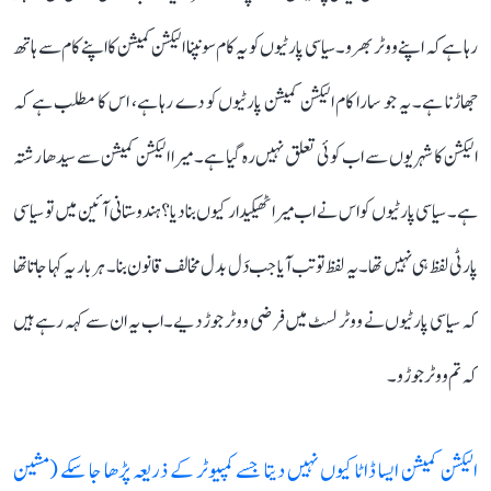
رہا ہے کہ اپنے ووٹر بھرو۔ سیاسی پارٹیوں کو یہ کام سونپنا الیکشن کمیشن کا اپنے کام سے ہاتھ
جھاڑنا ہے۔ یہ جو سارا کام الیکشن کمیشن پارٹیوں کو دے رہا ہے، اس کا مطلب ہے کہ
الیکشن کا شہریوں سے اب کوئی تعلق نہیں رہ گیا ہے۔ میرا الیکشن کمیشن سے سیدھا رشتہ
ہے۔ سیاسی پارٹیوں کو اس نے اب میرا ٹھیکیدار کیوں بنا دیا؟ ہندوستانی آئین میں تو سیاسی
پارٹی لفظ ہی نہیں تھا۔ یہ لفظ تو تب آیا جب دَل بدل مخالف قانون بنا۔ ہر بار یہ کہا جاتا تھا
کہ سیاسی پارٹیوں نے ووٹر لسٹ میں فرضی ووٹر جوڑ دیے۔ اب یہ ان سے کہہ رہے ہیں
کہ تم ووٹر جوڑو۔
الیکشن کمیشن ایسا ڈاٹا کیوں نہیں دیتا جسے کمپیوٹر کے ذریعہ پڑھا جا سکے (مشین