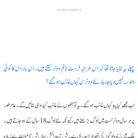
ADVERTISEMENT
پہلے یہ بتایا جاتا تھا کہ اس مرتبہ فرسٹ ٹائم ووٹر کتنے ہیں۔ اس بار اس کا کوئی
ہندسہ نہیں دیا جا رہا۔ نئے ووٹرس کہاں غائب ہو گئے؟
اب مجھے کیا پتہ کہاں غائب ہو گئے۔ یہ تو جنھوں نے غائب کیا، وہی بتائیں گے۔ عام طور
پر ہر سال ووٹر لسٹ میں لوگ بڑھتے ہیں، کیونکہ نئے لوگ 18 سال کے ہو جاتے ہیں۔
ملک میں زندہ لوگوں کی تعداد بڑھ رہی ہے۔ شرح پیدائش یہاں شرح اموات سے زیادہ