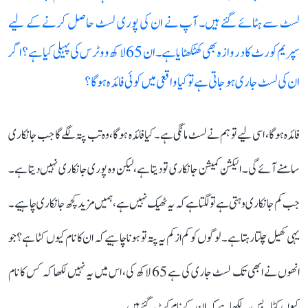
لسٹ سے ہٹائے گئے ہیں۔ آپ نے ان کی پوری لسٹ حاصل کرنے کے لیے
سپریم کورٹ کا دروازہ بھی کھٹکھٹایا ہے۔ ان 65 لاکھ ووٹرس کی پہیلی کیا ہے؟ اگر
ان کی لسٹ جاری ہو جاتی ہے تو کیا واقعی میں کوئی فائدہ ہوگا؟
فائدہ ہوگا، اسی لیے تو ہم نے لسٹ مانگی ہے۔ کیا فائدہ ہوگا، وہ تب پتہ لگے گا جب جانکاری
سامنے آئے گی۔ الیکشن کمیشن جانکاری تو دیتا ہے، لیکن وہ پوری جانکاری نہیں دیتا ہے۔
جب کم جانکاری وہتی ہے تو لگتا ہے کہ یہ ٹھیک نہیں ہے، ہمیں مزید کچھ جانکاری چاہیے۔
یہی کھیل چلتا رہتا ہے۔ لوگوں کو کم از کم یہ پتہ تو ہونا چاہیے کہ ان کا نام کیوں کٹا ہے؟ جو
انھوں نے ابھی تک لسٹ جاری کی ہے 65 لاکھ کی، اس میں یہ نہیں لکھا کہ کس کا نام
کیوں کٹا۔ بس یہ لکھا ہے کہ ان کے نام کٹ گئے ہیں۔