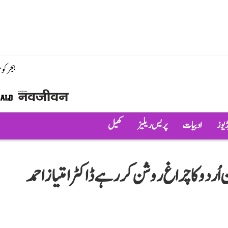
ہجر کو
ڈیوز
ادبیات
پریس ریلیز
کھیل
اُردو کا چراغ روشن کر رہے ڈاکٹر امتیاز احمد