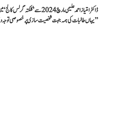
ڈاکٹر امتیاز احمد علیمی مارچ 2024
’’یہاں طالبات کی ہمہ جہت شخصیت سازی پر خصوصی توجہ د