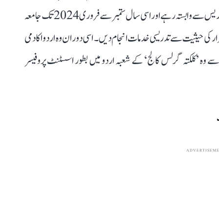
میں کچھ عرصے کے لیے جامعہ اسلامیہ سنابل دہلی میں بھی تدریس سے وابستہ رہے اور اسی سال ستمبر سے فروری 2024 تک جامعہ
چرار کی حیثیت سے تدریسی خدمات انجام دیں۔ اسی دوران وہ اردو اکادمی
ہلی سے بطور انسٹرکٹر بھی وابستہ رہے۔ یکم مارچ 2024 سے وہ ’کلکتہ گرلس کالج‘ کے شعبہ اردو میں بطور اسسٹنٹ پروفیسر
ADVERTISEM