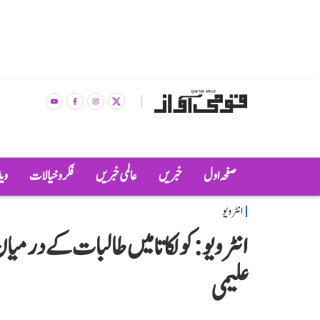
صفحہ اول
خبریں
عالمی خبریں
فکر و خیالات
وی
انٹرویو
انٹرویو: کولکاتا میں طالبات کے درمیان 
علیمی