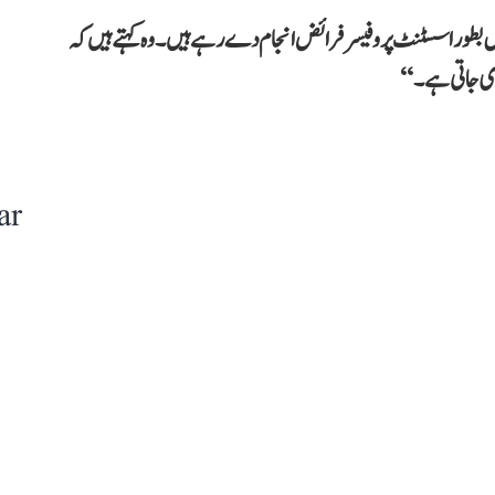
 سے ’کلکتہ گرلس کالج‘ میں بطور اسسٹنٹ پروفیسر فرائض انجام دے رہے ہیں۔ وہ کہتے ہیں کہ
ی جاتی ہے۔‘‘
ar