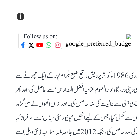
i
Follow us on:
ڈاکٹر امتیاز احمد علیمی (اصل نام امتیاز احمد) کی پیدائش 5 فروری 1986ء کو اتر پردیش واقع ضلع بلرام پور کے ایک چھوٹے سے
ہی دینی درسگاہ ’دارالعلوم عثمانیہ افضل المدارس‘ سے حاصل کی، اور پھر
دا شاہی بستی سے عالمیت کی سند حاصل کی۔ بعد ازاں انھوں نے علی گڑھ
رس امتیازی نمبروں سے مکمل کیا، جس کے لیے انھیں ’یونیورسٹی میڈل‘ سے سرفراز کیا
گیا۔ 2010 میں جے این یو (نئی دہلی) سے اردو میں ایم اے کی سند حاصل کی، جبکہ 2012 میں جامعہ ملیہ اسلامیہ (نئی دہلی) سے