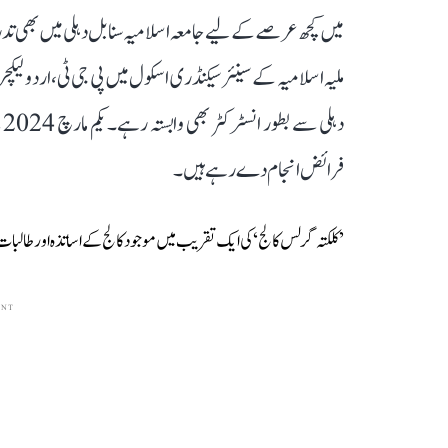
ملیہ اسلامیہ کے سینئر سیکنڈری اسکول میں پی جی ٹی، اردو لیک
د
فرائض انجام دے رہے ہیں۔
’کلکتہ گرلس کالج‘ کی ایک تقریب میں موجود کالج کے اساتذہ اور طالبات
ENT