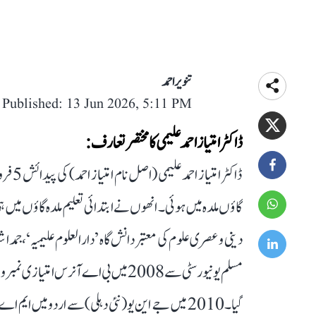
تنویر احمد
Published: 13 Jun 2026, 5:11 PM
ڈاکٹر امتیاز احمد علیمی کا مختصر تعارف:
گاؤں ملدہ میں ہوئی۔ انھوں نے ابتدائی تعلیم ملدہ گاؤں میں 
دینی و عصری علوم کی معتبر دانش گاہ ’دارالعلوم علیمیہ‘، جم
مسلم یونیورسٹی سے 2008 میں بی اے آن