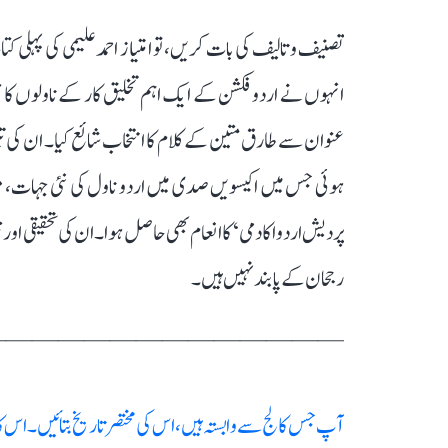
ہوئی جس میں اکیسویں صدی میں اردو ناول کی نئی جہات، مو
پردیش اردو اکادمی‘ کا انعام بھی حاصل ہوا۔ ان کی تحقیقی اور 
رجحان کے پابند نہیں ہیں۔
——————————————
آپ جس کالج سے وابستہ ہیں، اس کی مختصر تاریخ بتائیں۔ ا