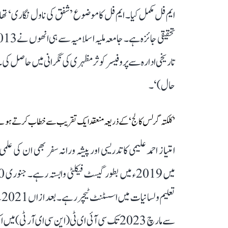
ایم فل مکمل کیا۔ ایم فل کا موضوع ’شفق کی ناول نگاری‘ تھا،
حال)‘۔
’کلکتہ گرلس کالج‘ کے ذریعہ منعقد ایک تقریب سے خطاب کرتے ہوئے ڈاکٹ
امتیاز احمد علیمی کا تدریسی اور پیشہ ورانہ سفر بھی ان کی ع