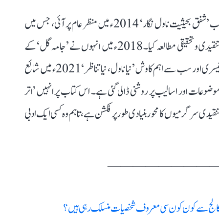
تصنیف و تالیف کی بات کریں، تو امتیاز احمد علیمی کی پہلی کتاب ’شفق بحیثیت ناول نگار‘ 2014ء میں منظر عام پر آئی، جس میں
انہوں نے اردو فکشن کے ایک اہم تخلیق کار کے ناولوں کا تنقیدی و تحقیقی مطالعہ کیا۔ 2018ء میں انہوں نے ’جامہ گل‘ کے
عنوان سے طارق متین کے کلام کا انتخاب شائع کیا۔ ان کی تیسری اور سب سے اہم کاوش ’نیا ناول، نیا تناظر‘ 2021ء میں شائع
ضوعات اور اسالیب پر روشنی ڈالی گئی ہے۔ اس کتاب پر انہیں ’اتر
تنقیدی سرگرمیوں کا محور بنیادی طور پر فکشن ہے، تاہم وہ کسی ایک ادبی
————————
س کالج سے کون کون سی معروف شخصیات منسلک رہی ہیں؟