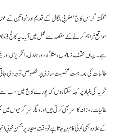
’کلکتہ گرلس کالج‘ مغربی بنگال کے قدیم اور خواتین کے ممتاز 
ہے۔ یہاں مختلف زبانوں، مثلاً اردو، ہندی، انگریزی اور بنگل
تجربہ کی بنیاد پر کہہ سکتا ہوں کہ پورے کالج میں سب سے ز
طالبات روزانہ کلاسز بھی کرتی ہیں اور دیگر سرگرمیوں م
کے علاوہ بھی کوئی کام دیا جاتا ہے تو وقت معینہ پر بحسن خوبی ان