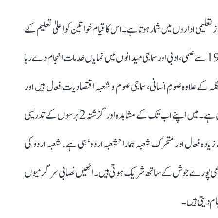
تعلیمی اداروں میں شمار ہوتا ہے۔ اس کا قیام خواتین کو اعلیٰ تعلیم کے
مواقع فراہم کرنے کے مقصد سے عمل میں آیا۔ یہ کالج 1963 سے علمی، ادبی اور سماجی میدانوں میں نمایاں خدمات انجام دے رہا
ہ کے علاوہ علومِ انسانی، سماجی علوم و شعبہ اقتصادیات فعال ہیں اور
طالبات کی ہمہ جہت شخصیت سازی پر خصوصی توجہ دی جاتی ہے۔ میں اپنے اب تک کے مشاہدہ اور گزشتہ 2 برسوں کے تدریسی
یادہ فعال اور متحرک شعبہ ہمارا ’شعبہ اردو‘ ہی ہے. شعبہ اردو کی
یں بھی پورے جوش کے ساتھ شریک ہوتی ہیں۔ انھیں نصابی سرگرمیوں
جام دیتی ہیں۔