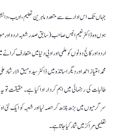
جہاں تک اس ادارے سے متعدد ماہرین تعلیم، ادیب، دانشور او
ہوں وہ ڈاکٹر نعیم انیس صاحب (سابق صدر شعبہ اردو اور مو
اردو اور کالج دونوں کو علمی اور ادبی دنیا میں متعارف کرانے 
محمد امتیاز احمد اور دیگر اساتذہ میں ڈاکٹر سید ومیق الارشاد
طالبات کی رہنمائی میں اہم کردار ادا کیا ہے۔ حقیقت تو یہ
سرگرمیوں میں بڑھ چڑھ کر حصہ لیا اور شعبہ کو ایک نئی اونچائ
تعلیمی مراکز میں شمار کیا جاتا ہے۔