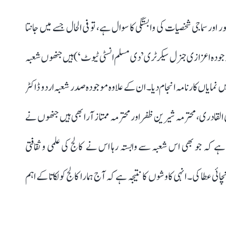
ر سماجی شخصیات کی وابستگی کا سوال ہے، تو فی الحال جسے میں جانتا
جودہ اعزازی جنرل سیکرٹری ’دی مسلم انسٹی ٹیوٹ‘) ہیں جنھوں شعبہ
میں نمایاں کارنامہ انجام دیا۔ ان کے علاوہ موجودہ صدر شعبہ اردو ڈاکٹر
 علی القادری، محترمہ شیرین ظفر اور محترمہ ممتاز آرا بھی ہیں جنھوں نے
 ہے کہ جو بھی اس شعبہ سے وابستہ رہا اس نے کالج کی علمی و ثقافتی
ی عطا کی۔ انہی کاوشوں کا نتیجہ ہے کہ آج ہمارا کالج کولکاتا کے اہم