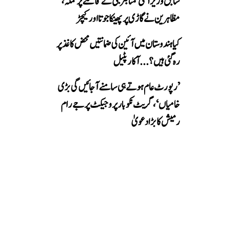
سابق وزیر اعلیٰ ممتا بنرجی کے قافلے پر حملہ،
مظاہرین نے گاڑی پر پھینکا جوتا اور کیچڑ
کیا ہندوستان میں آئین کی ضمانتیں محض کاغذ پر
رہ گئی ہیں؟...آکار پٹیل
’رپورٹ عام ہوتے ہی سامنے آ جائیں گی بڑی
خامیاں‘، گریٹ نکوبار پروجیکٹ پر جے رام
رمیش کا بڑا دعویٰ