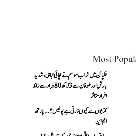
Most Popul
فلپائن میں خراب موسم نے مچائی تباہی، شدید
بارش اور طوفان سے 3 لاکھ 80 ہزار سے زائد
افراد متاثر
کتابوں سے کیوں ڈرتی ہے پولیس؟...پارتھ
ایم این