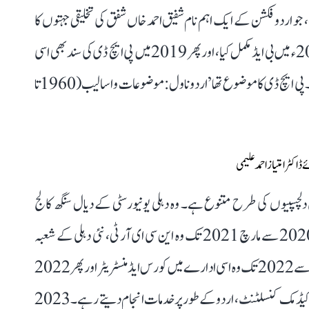
 جو اردو فکشن کے ایک اہم نام شفیق احمد خاں شفق کی تخلیقی جہتوں کا
تحقیقی جائزہ ہے۔ جامعہ ملیہ اسلامیہ سے ہی انھوں نے 2013ء میں بی ایڈ مکمل کیا، اور پھر 2019 میں پی ایچ ڈی کی سند بھی اسی
تاریخی ادارہ سے پروفیسر کوثر مظہری کی نگرانی میں حاصل کی۔ پی ایچ ڈی کا موضوع تھا ’اردو ناول: موضوعات و اسالیب (1960 تا
ر امتیاز احمد علیمی
لمی دلچسپیوں کی طرح متنوع ہے۔ وہ دہلی یونیورسٹی کے دیال سنگھ کالج
میں 2019ء میں بطور گیسٹ فیکلٹی وابستہ رہے۔ جنوری 2020 سے مارچ 2021 تک وہ این سی ای آر ٹی، نئی دہلی کے شعبہ
تعلیم و لسانیات میں اسسٹنٹ ٹیچر رہے۔ بعد ازاں 2021 سے 2022 تک وہ اسی ادارے میں کورس ایڈمنسٹریٹر اور پھر 2022
سے مارچ 2023 تک سی آئی ای ٹی (این سی ای آر ٹی) میں اکیڈمک کنسلٹنٹ، اردو کے طور پر خدمات انجام دیتے رہے۔ 2023