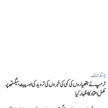
دیگر ممالک
ٹرمپ نے ہتھیاروں کی کمی کی خبروں کی تردید کی اور پیٹ ہیگستھ پر
مکمل اعتماد کا اظہار کیا