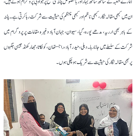
ہمارے شعبہ کے ساتھ ساتھ بہار اور بالخصوص پٹنہ کی سطح پر جو ادبی پروگرام ہوتے ہیں،
ان میں کبھی مقالہ نگار، کبھی ناظم اور کبھی منتظم کی حیثیت سے شرکت رہا کرتی ہے۔ پٹنہ
کے باہر بھی ارریہ، مدھے پورہ، گیا، سیوان، جہان آباد وغیرہ مقامات پر پروگرام میں
شرکت کے سلسلے میں جانا رہا۔ دہلی، حیدر آباد، راجستھان، کولکاتا، جھارکھنڈ جیسی جگہوں
پر بھی مقالہ نگار کی حیثیت سے شریک ہو چکی ہوں۔