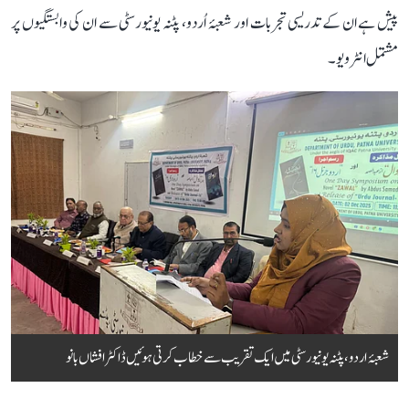
پیش ہے ان کے تدریسی تجربات اور شعبۂ اُردو، پٹنہ یونیورسٹی سے ان کی وابستگیوں پر
مشتمل انٹرویو۔
شعبۂ اردو، پٹنہ یونیورسٹی میں ایک تقریب سے خطاب کرتی ہوئیں ڈاکٹر افشاں بانو