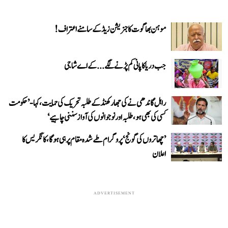
موہن بھاگوت کا جنریشن زیڈ کے سامنے اعتراف!
جب دریا کا پانی کم پڑنے لگے...کے اے شاجی
راہل گاندھی نے کی جھارکھنڈ کے طلبہ تحریک کی حمایت، کہا- ’حکومت
کسی کی بھی ہو، طلبہ اور نوجوانوں کی آواز سننی چاہیے‘
’چھاتروں کی گونج‘ پروگرام طے شدہ مقام پر ہی ہوگا، کانگریس کا
اعلان
ADVERTISEMENT