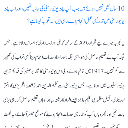
10 سال بھی نہیں ہوئے ہیں جب آپ پٹنہ یونیورسٹی کی طالبہ تھیں، اور اب پٹنہ
یونیورسٹی میں تدریسی عمل انجام دے رہی ہیں، یہ تجربہ کیسا ہے؟
یہ تجربہ میرے لیے فخر اور اعزاز کے ساتھ خوشی اور ذمہ داری کا احساس دلاتا ہے۔ جس
جگہ آپ نے تعلیم حاصل کی ہو، اسی جگہ بطور استاد خدمات انجام دینا کسی خواب کی تعبیر
سے کم نہیں۔ 1917 میں قائم ہونے والی اس یونیورسٹی کا شمار برصغیر کی قدیم ترین
یونیورسٹیوں میں ہوتا ہے۔ جس یونیورسٹی سے کلیم الدین احمد (شعبۂ انگریزی)، اختر
اورینوی، جمیل مظہری، کلیم عاجز جیسے افراد کا رشتہ رہا ہو، وہاں تعلیم حاصل کرنا ہی بڑی
بات تھی اور پھر وہاں آپ کو تدریسی خدمات انجام دینے کا موقع میسر آ جائے، یہ نعمت