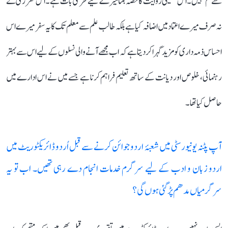
سے کم نہیں۔ اس تعلیمی روایت کا حصہ بننا میرے لیے فخر کی بات ہے۔ اس تقرری نے
نہ صرف میرے اعتماد میں اضافہ کیا ہے بلکہ طالب علم سے معلم تک کا یہ سفر میرے اس
احساس ذمہ داری کو مزید گہرا کر دیتا ہے کہ اب مجھے آنے والی نسلوں کے لیے اس سے بہتر
رہنمائی، خلوص اور دیانت کے ساتھ تعلیم فراہم کرنا ہے جسے میں نے اس ادارے میں
حاصل کیا تھا۔
آپ پٹنہ یونیورسٹی میں شعبۂ اردو جوائن کرنے سے قبل اُردو ڈائریکٹوریٹ میں
اردو زبان و ادب کے لیے سرگرم خدمات انجام دے رہی تھیں۔ اب تو یہ
سرگرمیاں مدھم پڑ گئی ہوں گی؟