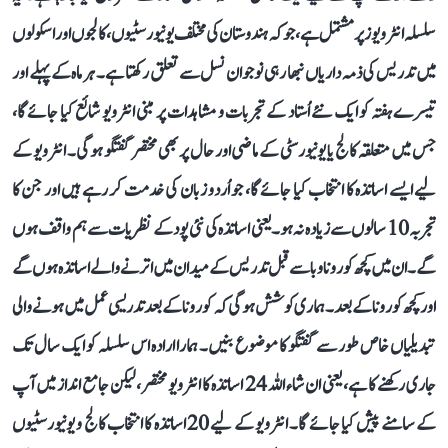
سلسلہ انٹرویوز پر مشتمل ہے، جو کہ ہندوستان کی مختلف یونیورسٹیوں، کالجوں اور اسکولوں
میں تدریس کی ذمہ داریاں نبھا رہی نوجوان نسل سے تعلق رکھتا ہے۔ ہر ماہ کے پہلے اور
تیسرے ہفتہ کو ایک نئے اُستاد کے تجربات و مشاہدات پر مبنی انٹرویو شائع کیا جائے گا،
جس میں متعلقہ کالج یا یونیورسٹی کے ماضی اور حال پر بھی مختصر گفتگو ہوگی۔ انٹرویو کے
لیے ایسے اساتذہ کا انتخاب کیا جائے گا، جو اُردو زبان کی خدمت کر رہے ہیں اور جن کا
تجربہ 10 سالوں سے زیادہ نہ ہو۔ یعنی اساتذہ کی نئی پود کے نظریات سے ہم واقف ہوں
گے۔ ان میں کچھ کورونا وبا سے قبل تدریس کے میدان میں اترنے والے اساتذہ ہوں گے
اور کچھ کورونا کے بعد۔ ہماری کوشش ہوگی کہ کورونا کے بعد تدریسی عمل میں ہونے والی
تبدیلیاں خاص طور سے گفتگو کا موضوع بنیں۔ ہمارا ارادہ اس سلسلہ کو ایک سال تک
جاری رکھنے کا ہے، یعنی ان شاء اللہ 24 اساتذہ کا انٹرویو مختصر، لیکن جامع انداز میں آپ
کے سامنے پیش کیا جائے گا۔ انٹرویو کے لیے 20 اساتذہ کا انتخاب کالج و یونیورسٹیوں