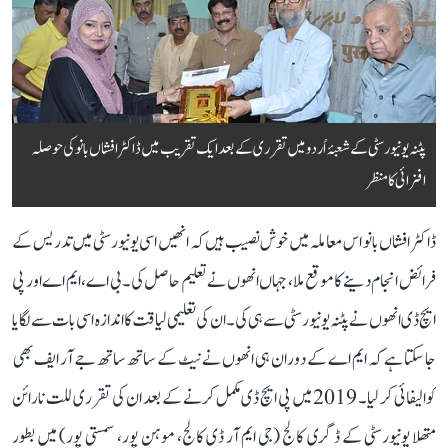
پٹنہ یونیورسٹی کے شعبۂ اُردو میں تقرری کے بعد ایک تقریب میں ڈاکٹر افشاں بانو کی حوصلہ
افزائی کا منظر
ڈاکٹر افشاں بانو اس معاملہ میں خوش نصیب ہیں کہ انھیں اسی یونیورسٹی میں تدریس کے
فرائض انجام دینے کا موقع ملا، جہاں انھوں نے تعلیم حاصل کی۔ بی اے، ایم اے اور پی
ایچ ڈی انھوں نے پٹنہ یونیورسٹی سے ہی کی۔ ان کی تعلیمی لیاقت کا اندازہ اسی بات سے لگایا
جا سکتا ہے کہ ایم اے کے دوران ہی انھوں نے نیٹ کے ساتھ ساتھ جے آر ایف بھی
کوالیفائی کر لیا۔ 2019 میں پی ایچ ڈی مکمل کرنے کے بعد ان کی تقرری للت نارائن
متھلا یونیورسٹی کے ڈگری کالج (جی ایم آر ڈی کالج، موہن پور، سمستی پور) میں بطور