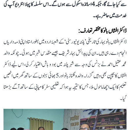
سے کیا جائے گا، جبکہ 4 اساتذہ اسکول سے ہوں گے۔ اس سلسلہ کا پہلا انٹرویو آپ کی
خدمت میں حاضر ہے۔
ڈاکٹر افشاں بانو کا مختصر تعارف:
ڈاکٹر افشاں بانو بہار کی تاریخی ’پٹنہ یونیورسٹی‘ کے شعبۂ اردو میں بطور استاد اپنی ذمہ داریاں
انجام دے رہی ہیں۔ ان کی پیدائش بہار شریف جیسے مقدس شہر میں ہوئی۔ چونکہ والد
محمد عقیل احمد نے بزنس کی وجہ سے شہر پٹنہ میں بود و باش اختیار کر لی، اس لیے ڈاکٹر
افشاں کا بچپن بھی وہیں گزرا۔ والدہ گلناز بانو اور 5 بھائی بہنوں کے ساتھ گھر میں انھیں
تعلیم کا ایک اچھا ماحول ملا، جس کا نتیجہ یہ ہوا کہ تعلیمی سفر کامیابی کے ساتھ آگے بڑھتا
گیا۔