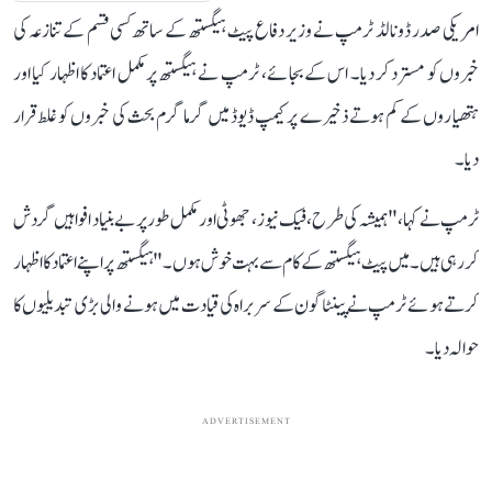
امریکی صدر ڈونالڈ ٹرمپ نے وزیر دفاع پیٹ ہیگستھ کے ساتھ کسی قسم کے تنازعہ کی
خبروں کو مسترد کر دیا۔ اس کے بجائے، ٹرمپ نے ہیگستھ پر مکمل اعتماد کا اظہار کیا اور
ہتھیاروں کے کم ہوتے ذخیرے پر کیمپ ڈیوڈ میں گرما گرم بحث کی خبروں کو غلط قرار
دیا۔
ٹرمپ نے کہا، "ہمیشہ کی طرح، فیک نیوز ، جھوٹی اور مکمل طور پر بے بنیاد افواہیں گردش
کر رہی ہیں۔ میں پیٹ ہیگستھ کے کام سے بہت خوش ہوں۔" ہیگستھ پر اپنے اعتماد کا اظہار
کرتے ہوئے ٹرمپ نے پینٹاگون کے سربراہ کی قیادت میں ہونے والی بڑی تبدیلیوں کا
حوالہ دیا۔
ADVERTISEMENT