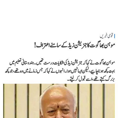
قومی خبریں
موہن بھاگوت کا جنریشن زیڈ کے سامنے اعتراف!
موہن بھاگوت نے کہاکہ جنریشن زیڈ کی شکایات درست تھیں۔ ہندوستانی تعلیم میں
بہت کچھ ہونا چاہیے، لیکن ایسا نہیں ہوا۔انہوں نے کہا کہ جس زمانے میں وہ تھے،جو کچھ
بزرگ کہتے تھے، اسے قبول کر لیتے۔