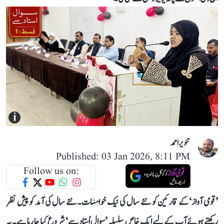
i
تنویر احمد
Published: 03 Jan 2026, 8:11 PM
Follow us on:
’قومی آواز‘ کے قارئین کو نئے سال کی نیک خواہشات۔ نئے سال کی آمد کو پیش نظر
رکھتے ہوئے آپ کے لیے ایک خاص سلسلہ ’سوال اُستاد سے‘ شروع کیا جا رہا ہے۔ یہ