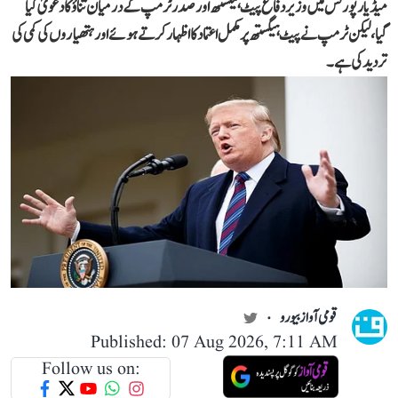
میڈیا رپورٹس میں وزیر دفاع پیٹ ہیگستھ اور صدر ٹرمپ کے درمیان تناؤ کا دعویٰ کیا
گیا، لیکن ٹرمپ نے پیٹ ہیگستھ پر مکمل اعتماد کا اظہار کرتے ہوئے اور ہتھیاروں کی کمی کی
تردید کی ہے۔
قومی آواز بیورو
Published: 07 Aug 2026, 7:11 AM
Follow us on: