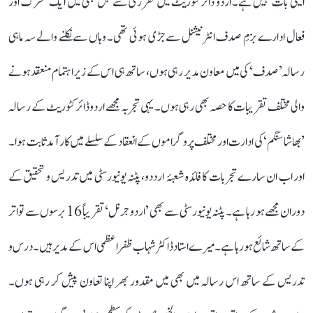
ایسی بات نہیں ہے۔ اردو ڈائرکٹوریٹ میں تقرری سے قبل بھی میں ایک متحرک اور
فعال ادارے بزمِ صدف انٹرنیشنل سے جڑی ہوئی تھی۔ وہاں سے نکلنے والے سہ ماہی
رسالہ ’صدف‘ کی میں معاون مدیر رہی ہوں، ساتھ ہی اس کے زیر اہتمام منعقد ہونے
والی مختلف تقریبات کا حصہ بھی رہی ہوں۔ یہی تجربہ مجھے اردو ڈائرکٹوریٹ کے رسالہ
’بھاشا سنگم‘ کی ادارت اور مختلف پروگراموں کے انعقاد کے سلسلے میں کار آمد ثابت ہوا۔
اور اب ان سارے تجربات کا فائدہ شعبۂ ارددو، پٹنہ یونیورسٹی میں تدریس و تحقیق کے
دوران مجھے ہو رہا ہے۔ پٹنہ یونیورسٹی سے بھی ’اردو جرنل‘ تقریباً 16 برسوں سے تواتر
کے ساتھ شائع ہو رہا ہے۔ میرے استاد ڈاکٹر شہاب ظفر اعظمی اس کے مدیر ہیں۔ درس و
تدریس کے ساتھ اس رسالہ میں بھی میں مقدور بھر اپنا تعاون پیش کر رہی ہوں۔