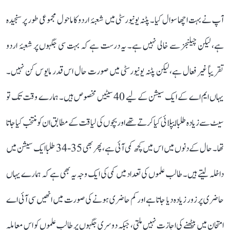
آپ نے بہت اچھا سوال کیا۔ پٹنہ یونیورسٹی میں شعبۂ اردو کا ماحول مجموعی طور پر سنجیدہ
ہے، لیکن چیلنجز سے خالی نہیں ہے۔ یہ درست ہے کہ بہت سی جگہوں پر شعبۂ اردو
تقریباً غیر فعال ہے، لیکن پٹنہ یونیورسٹی میں صورت حال اس قدر مایوس کن نہیں۔
یہاں ایم اے کے ایک سیشن کے لیے 40 سیٹیں مخصوص ہیں۔ ہمارے وقت تک تو
سیٹ سے زیادہ طلبا ایپلائی کیا کرتے تھے اور بچوں کی لیاقت کے مطابق ان کو منتخب کیا جاتا
تھا۔ حال کے دنوں میں اس میں کچھ کمی آئی ہے، پھر بھی 35-34 طلبا ایک سیشن میں
داخلہ لیتے ہیں۔ طالب علموں کی تعداد میں کمی کی ایک وجہ یہ بھی ہے کہ ہمارے یہاں
حاضری پر زور زیادہ دیا جاتا ہے اور کم حاضری ہونے کی صورت میں انھیں سی آئی اے
امتحان میں بیٹھنے کی اجازت نہیں ملتی، جبکہ دوسری جگہوں پر طالب علموں کو اس معاملہ