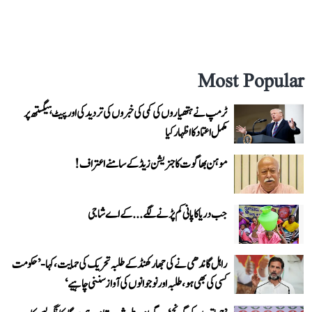
Most Popular
ٹرمپ نے ہتھیاروں کی کمی کی خبروں کی تردید کی اور پیٹ ہیگستھ پر
مکمل اعتماد کا اظہار کیا
موہن بھاگوت کا جنریشن زیڈ کے سامنے اعتراف!
جب دریا کا پانی کم پڑنے لگے...کے اے شاجی
راہل گاندھی نے کی جھارکھنڈ کے طلبہ تحریک کی حمایت، کہا- ’حکومت
کسی کی بھی ہو، طلبہ اور نوجوانوں کی آواز سننی چاہیے‘