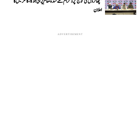
’چھاتروں کی گونج‘ پروگرام طے شدہ مقام پر ہی ہوگا، کانگریس کا
اعلان
ADVERTISEMENT