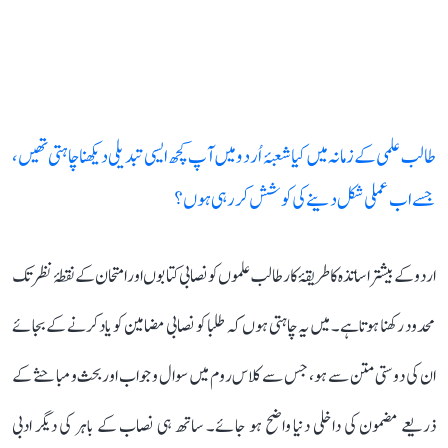
طالب علمی کے زمانہ میں کیا شعبۂ اُردو میں آپ کچھ ایسی تبدیلی دیکھنا چاہتی تھیں،
جسے اب عملی شکل دینے کی کوشش کر رہی ہوں؟
اردو کے بیشتر اساتذہ کا طریقۂ کار طالب علموں کو نصابی کتابوں اور امتحان کے نقطۂ نظر تک
محدود رکھنا ہوتا ہے۔ میں یہ چاہتی ہوں کہ طلبا کو نصابی مضامین کو یاد کرنے کے بجائے
ان کی دوستی متن سے ہو، جس سے کلاس روم میں سوال و جواب اوربحث و مباحثے کے
ذریعے مضمون کی داخلی دنیا واضح ہو جائے۔ ساتھ ہی نصاب کے باہر کی دیگر ادبی