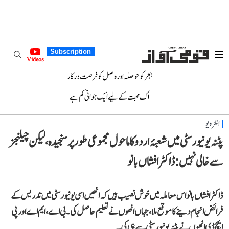
Subscription
Videos
ہجر کو حوصلہ اور وصل کو فرصت درکار
اک محبت کے لیے ایک جوانی کم ہے
انٹرویو
پٹنہ یونیورسٹی میں شعبۂ اردو کا ماحول مجموعی طور پر سنجیدہ، لیکن چیلنجز
سے خالی نہیں: ڈاکٹر افشاں بانو
ڈاکٹر افشاں بانو اس معاملہ میں خوش نصیب ہیں کہ انھیں اسی یونیورسٹی میں تدریس کے
فرائض انجام دینے کا موقع ملا، جہاں انھوں نے تعلیم حاصل کی۔ بی اے، ایم اے اور پی
ایچ ڈی انھوں نے پٹنہ یونیورسٹی سے ہی کی۔