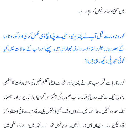
میں سختی کا سامنا نہیں کرنا پڑتا ہے۔
کورونا وبا سے قبل آپ نے پٹنہ یونیورسٹی سے پی ایچ ڈی مکمل کر لی اور کورونا وبا
کے بعد یہاں بطور استاد ذمہ داری نبھا رہی ہیں۔ پہلے اور اب کے حالات میں کیا
کوئی تبدیلی دیکھ رہی ہیں؟
کورونا وبا سے قبل جب میں نے پٹنہ یونیورسٹی سے اپنی تعلیم مکمل کی، اس وقت کا تعلیمی
ماحول ایک حد تک روایتی تھا۔ طالب علموں کی بیشتر سرگرمیاں لائبریری اور سیمینار
تک محدود تھیں۔ حالانکہ میں نے اس وقت بھی ڈیجیٹل پلیٹ فارم سے کافی استفادہ کیا
تھا، لیکن ہمارے یہاں اُس زمانے میں یہ عام نہیں تھا۔ اب جبکہ میں اپنے مادر علمی میں