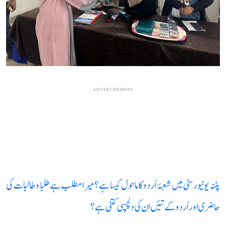
ADVERTISEMENT
پٹنہ یونیورسٹی میں شعبۂ اُردو کا ماحول کیسا ہے؟ میرا مطلب ہے طلبا و طالبات کی
حاضری اور اُردو کے تئیں ان کی دلچسپی کتنی ہے؟