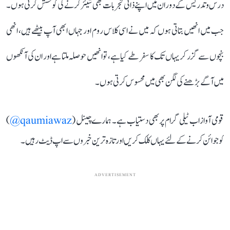
درس و تدریس کے دوران میں اپنے ذاتی تجربات بھی شیئر کرنے کی کوشش کرتی ہوں۔
جب میں انھیں بتاتی ہوں کہ میں نے اسی کلاس روم اور جہاں ابھی آپ بیٹھے ہیں، انھی
بنچوں سے گزر کر یہاں تک کا سفر طے کیا ہے، تو انھیں حوصلہ ملتا ہے اور ان کی آنکھوں
میں آگے بڑھنے کی لگن بھی میں محسوس کرتی ہوں۔
قومی آواز اب ٹیلی گرام پر بھی دستیاب ہے۔ ہمارے چینل (
qaumiawaz@
)
کو جوائن کرنے کے لئے یہاں کلک کریں اور تازہ ترین خبروں سے اپ ڈیٹ رہیں۔
ADVERTISEMENT