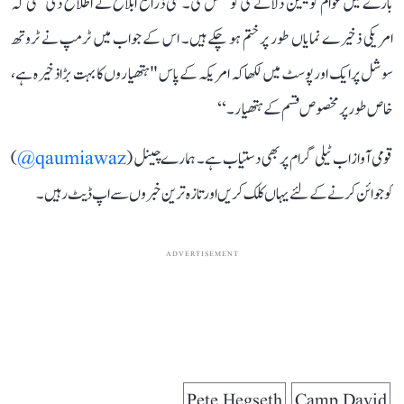
بارے میں عوام کو یقین دلانے کی کوشش کی۔ کئی ذرائع ابلاغ نے اطلاع دی تھی کہ
امریکی ذخیرے نمایاں طور پر ختم ہو چکے ہیں۔ اس کے جواب میں ٹرمپ نے ٹروتھ
سوشل پر ایک اور پوسٹ میں لکھا کہ امریکہ کے پاس "ہتھیاروں کا بہت بڑا ذخیرہ ہے،
خاص طور پر مخصوص قسم کے ہتھیار۔‘‘
قومی آواز اب ٹیلی گرام پر بھی دستیاب ہے۔ ہمارے چینل (
qaumiawaz@
)
کو جوائن کرنے کے لئے یہاں کلک کریں اور تازہ ترین خبروں سے اپ ڈیٹ رہیں۔
ADVERTISEMENT
Pete Hegseth
Camp David