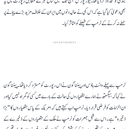
بندی کو محدود کر دیا تھا۔نیوز پورٹل ’آج تک‘ میں شائع خبر کے مطابق رپورٹ میں یہ
بھی دعویٰ کیا گیا ہے کہ اس کمی نے حالیہ دنوں میں ایران کے خلاف مزید بڑے پیمانے پر
حملے نہ کرنے کے ٹرمپ کے فیصلے کو متاثر کیا۔
ADVERTISEMENT
ٹرمپ سے پہلے وائٹ ہاؤس اور پینٹاگون نے اس رپورٹ کو مسترد کر دیا تھا۔ پینٹاگون
نے کہا کہ ہیگستھ نے ہمارے ہتھیاروں کی حالت کے بارے میں کسی کو گمراہ نہیں کیا اور
ان الزامات کو فرضی قرار دیا۔ٹرمپ اب کہتے ہیں کہ امریکہ کے پاس ہتھیاروں کا "بڑا
ذخیرہ" ہے۔ اس سے قبل جمعرات کو ٹرمپ نے ملک کے ہتھیاروں کے ذخیرے کے