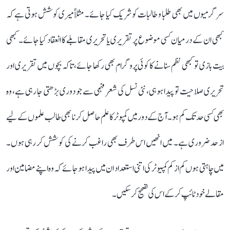
سرگرمیوں میں بھی طلبا و طالبات کو شریک کیا جائے۔ مثلاً میری کوشش ہوتی ہے کہ
کبھی ان کے درمیان کسی موضوع پر تقریری یا تحریری مقابلے کا انعقاد کیا جائے۔ کبھی
بیت بازی تو کبھی نظم سنانے کا کوئی پروگرام بھی رکھا جائے، تاکہ بچوں میں تقریری اور
تحریری صلاحیت تو پیدا ہو ہی، نئی نسل کی شعر فہمی سے جو دوری بڑھتی جا رہی ہے، وہ
بھی کسی حد تک کم ہو۔ آج کے دور میں کمپوٹر کا علم حاصل کرنا بھی طالب علموں کے لیے
از حد ضروری ہے۔ میں انھیں اس طرف بھی راغب کرنے کی کوشش کر رہی ہوں۔
میں چاہتی ہوں کم از کم کمپیوٹر کی اتنی استعداد ان میں پیدا ہو جائے کہ وہ اپنے مضامین اور
مقالے خود ٹائپ کر کے اس کی تصحیح کر سکیں۔