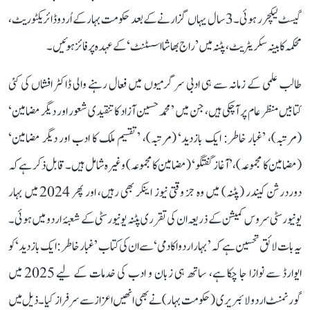
گیسٹ لیکچرر ہوئی۔ 3 سال یہاں گزارنے کے بعد حکومت بہار کے اُردو ڈائریکٹوریٹ،
محکمہ کابینہ سکریٹریٹ، پٹنہ میں ’راج بھاشا اسسٹنٹ‘ کے عہدہ پر فائز ہوئیں۔
طالب علمی کے زمانہ سے ہی ادبی سرگرمیوں میں فعال رہنے والی ڈاکٹر افشاں کی کئی
کتابیں منظر عام پر آ چکی ہیں، جن میں ’محمد حسین آزاد کا تنقیدی شعور اور دیگر مضامین‘
(مرتبہ)، ’غبار خاطر: ایک بازدید‘ (مرتبہ)، ’تقسیم ملک کا ادب اور دیگر مضامین‘
(مضامین کا مجموعہ)، ’آغاز گفتگو‘ (مضامین کا مجموعہ) وغیرہ شامل ہیں۔ قابل ذکر ہے کہ
دوردرشن کیندر (پٹنہ) میں وہ جز وقتی نیوز اینکر بھی رہیں، اور پھر 2024 میں بہار
یونیورسٹی سروس کمیشن کے ذریعہ ان کی تقرری پٹنہ یونیورسٹی کے شعبۂ اردو میں ہوئی۔
یہ بات لائق تحسین ہے کہ ’بہار اردو اکادمی‘ سے ان کی کتاب ’غبار خاطر: ایک بازدید‘ کو
ایوارڈ سے نوازا جا چکا ہے، ساتھ ہی زبان و ادب کی خدمات کے لیے 2025 میں
گورنمنٹ اردو لائبریری (حکومت بہار) نے بھی انھیں اعزاز سے سرفراز کیا۔ ذیل میں