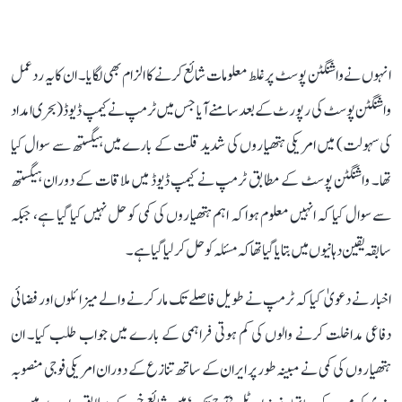
انہوں نے واشنگٹن پوسٹ پر غلط معلومات شائع کرنے کا الزام بھی لگایا۔ ان کا یہ ردعمل
واشنگٹن پوسٹ کی رپورٹ کے بعد سامنے آیا جس میں ٹرمپ نے کیمپ ڈیوڈ (بحری امداد
کی سہولت) میں امریکی ہتھیاروں کی شدید قلت کے بارے میں ہیگستھ سے سوال کیا
تھا۔ واشنگٹن پوسٹ کے مطابق ٹرمپ نے کیمپ ڈیوڈ میں ملاقات کے دوران ہیگستھ
سے سوال کیا کہ انہیں معلوم ہوا کہ اہم ہتھیاروں کی کمی کو حل نہیں کیا گیا ہے، جبکہ
سابقہ ​​یقین دہانیوں میں بتا یا گیا تھا کہ مسئلہ کو حل کر لیا گیا ہے۔
اخبار نے دعویٰ کیا کہ ٹرمپ نے طویل فاصلے تک مار کرنے والے میزائلوں اور فضائی
دفاعی مداخلت کرنے والوں کی کم ہوتی فراہمی کے بارے میں جواب طلب کیا۔ ان
ہتھیاروں کی کمی نے مبینہ طور پر ایران کے ساتھ تنازع کے دوران امریکی فوجی منصوبہ