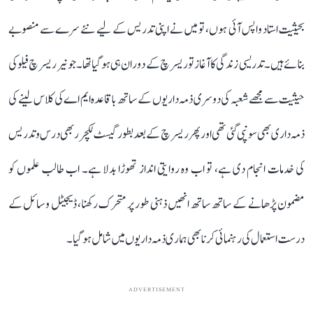
بحیثیت استاد واپس آئی ہوں، تو میں نے اپنی تدریس کے لیے نئے سرے سے منصوبے
بنائے ہیں۔ تدریسی زندگی کا آغاز تو ریسرچ کے دوران ہی ہو گیا تھا۔ جونیر ریسرچ فیلو کی
حیثیت سے مجھے شعبہ کی دوسری ذمہ داریوں کے ساتھ باقاعدہ ایم اے کی کلاس لینے کی
ذمہ داری بھی سونپی گئی تھی اور پھر ریسرچ کے بعد بطور گیسٹ لکچرر بھی درس و تدریس
کی خدمات انجام دی ہے، تو اب وہ روایتی انداز تھوڑا بدلا ہے۔ اب طالب علموں کو
مضمون پڑھانے کے ساتھ ساتھ انھیں ذہنی طور پر متحرک رکھنا، ڈیجیٹل وسائل کے
درست استعمال کی رہنمائی کرنا بھی ہماری ذمہ داریوں میں شامل ہو گیا۔
ADVERTISEMENT