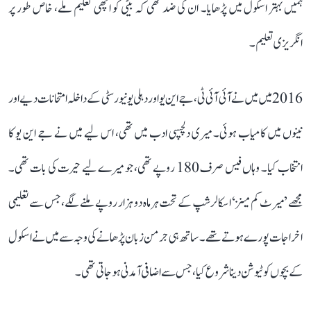
ہمیں بہتر اسکول میں پڑھایا۔ ان کی ضد تھی کہ بیٹی کو اچھی تعلیم ملے، خاص طور پر
انگریزی تعلیم۔
2016 میں میں نے آئی آئی ٹی، جے این یو اور دہلی یونیورسٹی کے داخلہ امتحانات دیے اور
تینوں میں کامیاب ہوئی۔ میری دلچسپی ادب میں تھی، اس لیے میں نے جے این یو کا
انتخاب کیا۔ وہاں فیس صرف 180 روپے تھی، جو میرے لیے حیرت کی بات تھی۔
مجھے ’میرٹ کم مینز‘ اسکالرشپ کے تحت ہر ماہ دو ہزار روپے ملنے لگے، جس سے تعلیمی
اخراجات پورے ہوتے تھے۔ ساتھ ہی جرمن زبان پڑھانے کی وجہ سے میں نے اسکول
کے بچوں کو ٹیوشن دینا شروع کیا، جس سے اضافی آمدنی ہو جاتی تھی۔