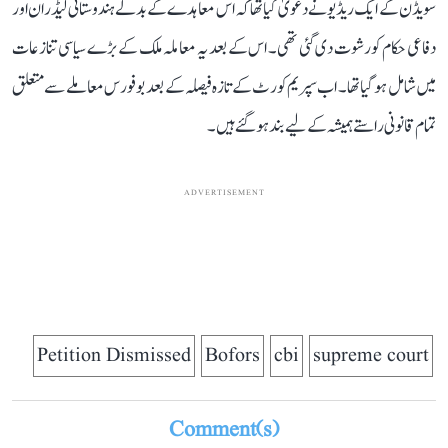
سویڈن کے ایک ریڈیو نے دعویٰ کیا تھا کہ اس معاہدے کے بدلے ہندوستانی لیڈران اور
دفاعی حکام کو رشوت دی گئی تھی۔ اس کے بعد یہ معاملہ ملک کے بڑے سیاسی تنازعات
میں شامل ہو گیا تھا۔ اب سپریم کورٹ کے تازہ فیصلہ کے بعد بوفورس معاملے سے متعلق
تمام قانونی راستے ہمیشہ کے لیے بند ہو گئے ہیں۔
ADVERTISEMENT
Petition Dismissed
Bofors
cbi
supreme court
Comment(s)