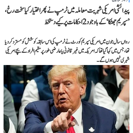
دیگر ممالک
پیدائشی امریکی شہریت معاملہ میں ٹرمپ نے پھر اختیار کیا سخت رخ،
’سپریم جھٹکا‘ کے باوجود 2 احکامات پر کیے دستخط
رواں سال جون میں امریکی سپریم کورٹ نے ٹرمپ کی اس سابقہ کوشش کو مسترد کر دیا
تھا، جس میں کہا گیا تھا کہ امریکہ میں غیر قانونی یا عارضی طور پر مقیم افراد کے بچے امریکی
شہری نہیں ہوں گے۔