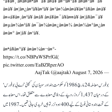
°à¥à¤¸ à¤à¤à¤ªà¤¨à¥ à¤à¥ à¤¬à¤°à¥ à¤à¤°à¤¨à¥
à¤à¥ à¤¦à¤¿à¤²à¥à¤²à¥ à¤¹à¤¾à¤à¤à¥à¤°à¥à¤ à¤à¥
à¤«à¥à¤¸à¤²à¥ à¤à¥ à¤à¥à¤¨à¥à¤¤à¥ à¤¦à¥à¤¨à¥
à¤µà¤¾à¤²à¥ à¤¯à¤¾à¤à¤¿à¤à¤¾ à¤à¤¾à¤°à¤¿à¤
à¤à¤° à¤¦à¥ à¤¹à¥.
à¤ªà¥à¤°à¥ à¤à¤¼à¤¬à¤°-
https://t.co/NBPaWSPrfG
â¦
pic.twitter.com/EaBZRpzrAO
August 7, 2026
— AajTak (@aajtak)
بوفورس معاملہ 24 مارچ 1986 کو حکومت ہند اور سویڈن کی کمپنی ’اے بی بوفورس‘
کے درمیان 1,437 کروڑ روپے کے دفاعی معاہدے سے متعلق تھا۔ اس معاہدے
کے تحت ہندوستانی فوج کے لیے 400 ہووٹزر توپیں خریدی جانی تھیں۔ 1987 میں