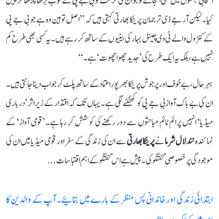
انتخابی جلسوں میں کسی انجانے نوجوان کی حرکت کو بی جے پی نے خوب بڑھا چڑھا کر پیش
کیا۔ لیکن آر جے ڈی ترجمان پرینکا بھارتی کہتی ہیں کہ ’’اصل توہین وہ ہے جو بی جے پی
کے کنٹرول والے ٹی وی چینل بہار کی بیٹیوں کے ساتھ کر رہے ہیں۔ یہ کسی بھی طرح کم
نہیں ہے، بلکہ یہ ایک طرح کی ’جدید چھوا چھوت‘ ہے۔‘‘
بہرحال، بے خوف اور پرجوش پرینکا بھرپور اعتماد کے ساتھ پلٹ کر جواب دینا جانتی ہیں۔
ان کی بے باک آواز بی جے پی کو کھٹکنے لگی ہے۔ یہاں تک کہ اقتدار کے زیر اثر ’درباری
میڈیا‘ انہیں پرائم ٹائم مباحثوں سے دور رکھنے کی کوشش کر رہا ہے۔ ’قومی آواز‘ کے
نمائندہ
نند لال شرما
نے
پرینکا بھارتی
سے ان کی زندگی کے سفر اور قومی میڈیا میں ان کی
موجودگی پر خصوصی گفتگو کی۔ پیش ہے اس گفتگو کے اہم اقتباسات...
ابتدائی زندگی اور خاندانی پس منظر کے بارے میں بتائیے۔ آپ کے والدین کا