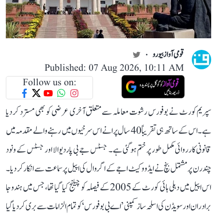
قومی آواز بیورو
Published: 07 Aug 2026, 10:11 AM
Follow us on:
سپریم کورٹ نے بوفورس رشوت معاملہ سے متعلق آخری عرضی کو بھی مسترد کر دیا
ہے۔ اس کے ساتھ ہی تقریباً 40 سال پرانے اس سرخیوں میں رہنے والے مقدمہ میں
قانونی کارروائی مکمل طور پر ختم ہو گئی ہے۔ جسٹس جے بی پاردیوالا اور جسٹس کے ونود
چندرن پر مشتمل بنچ نے ایڈووکیٹ اجے کے اگروال کی اپیل پر سماعت سے انکار کر دیا۔
اس اپیل میں دہلی ہائی کورٹ کے 2005 کے فیصلہ کو چیلنج کیا گیا تھا، جس میں ہندوجا
برادران اور سویڈن کی اسلحہ ساز کمپنی ’اے بی بوفورس‘ کو تمام الزامات سے بری کر دیا گیا