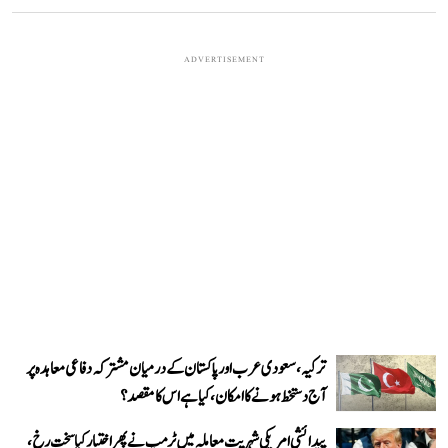
ADVERTISEMENT
ترکیہ، سعودی عرب اور پاکستان کے درمیان مشترکہ دفاعی معاہدہ پر
آج دستخط ہونے کا امکان، کیا ہے اس کا مقصد؟
پیدائشی امریکی شہریت معاملہ میں ٹرمپ نے پھر اختیار کیا سخت رخ،