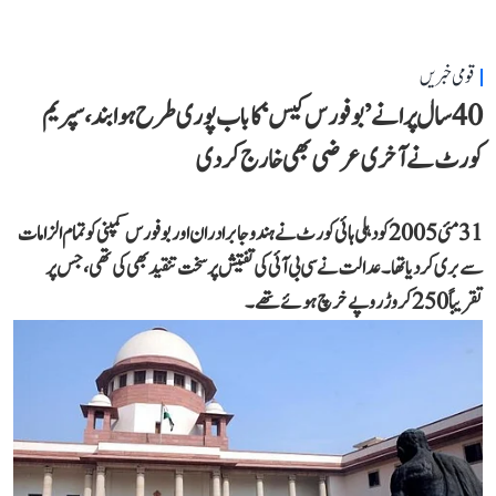
قومی خبریں
40 سال پرانے ’بوفورس کیس‘ کا باب پوری طرح ہوا بند، سپریم
کورٹ نے آخری عرضی بھی خارج کر دی
31 مئی 2005 کو دہلی ہائی کورٹ نے ہندوجا برادران اور بوفورس کمپنی کو تمام الزامات
سے بری کر دیا تھا۔ عدالت نے سی بی آئی کی تفتیش پر سخت تنقید بھی کی تھی، جس پر
تقریباً 250 کروڑ روپے خرچ ہوئے تھے۔