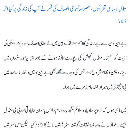
سماجی و سیاسی تحریکوں، خصوصاً سماجی انصاف کی فکر نے آپ کی زندگی پر کیا اثر
ڈالا؟
جے این یو میرے لیے زندگی کا اہم موڑ تھا۔ وہیں میں نے سماجی انصاف اور ریزرویشن کی
اہمیت کو سمجھا۔ منڈل کمیشن کی رپورٹ نافذ ہونے کے بعد ہی یونیورسٹیوں میں
ریزرویشن کا نظام شروع ہوا، جس کی وجہ سے مجھے بھی جے این یو میں داخلہ ملا۔ بعد میں
پی ایچ ڈی میں میرا داخلہ عام زمرے میں ہوا۔
میں مانتی ہوں کہ لالو پرساد یادو، ملائم سنگھ یادو، رام ولاس پاسوان، مایاوتی اور بی پی منڈل
جیسے رہنماؤں نے پسماندہ طبقات کو مین اسٹریم میں لانے کا بڑا کام کیا۔ لیکن اس سفر میں