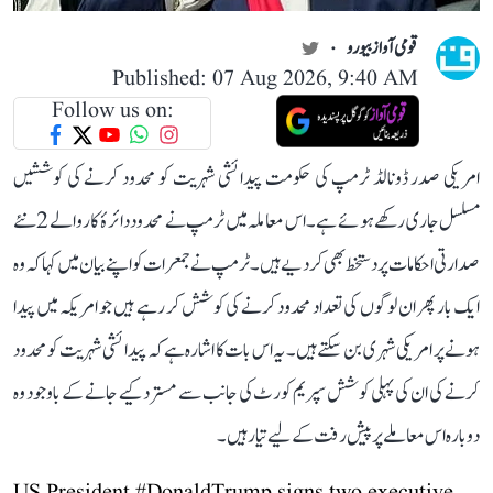
قومی آواز بیورو
Published: 07 Aug 2026, 9:40 AM
Follow us on:
امریکی صدر ڈونالڈ ٹرمپ کی حکومت پیدائشی شہریت کو محدود کرنے کی کوششیں
مسلسل جاری رکھے ہوئے ہے۔ اس معاملہ میں ٹرمپ نے محدود دائرۂ کار والے 2 نئے
صدارتی احکامات پر دستخط بھی کر دیے ہیں۔ ٹرمپ نے جمعرات کو اپنے بیان میں کہا کہ وہ
ایک بار پھر ان لوگوں کی تعداد محدود کرنے کی کوشش کر رہے ہیں جو امریکہ میں پیدا
ہونے پر امریکی شہری بن سکتے ہیں۔ یہ اس بات کا اشارہ ہے کہ پیدائشی شہریت کو محدود
کرنے کی ان کی پہلی کوشش سپریم کورٹ کی جانب سے مسترد کیے جانے کے باوجود وہ
دوبارہ اس معاملے پر پیش رفت کے لیے تیار ہیں۔
US President
#DonaldTrump
signs two executive