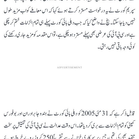
سپریم کورٹ نے یہ درخواست مسترد کرتے ہوئے کہا کہ اس معاملے کو اب مزید طول
نہیں دیا جا سکتا۔ بنچ نے واضح کیا کہ جب دہلی ہائی کورٹ پہلے ہی تمام الزامات ختم کر چکی
ہے اور سی بی آئی کی عرضی بھی پہلے مسترد ہو چکی ہے، تو اس مقدمہ کو مزید جاری رکھنے کی
کوئی وجہ باقی نہیں رہتی۔
ADVERTISEMENT
قابل ذکر ہے کہ 31 مئی 2005 کو دہلی ہائی کورٹ نے ہندوجا برادران اور بوفورس
کمپنی کو تمام الزامات سے بری کر دیا تھا۔ اس وقت عدالت نے سی بی آئی کی تفتیش پر سخت
تنقید بھی کی تھی، جس پر سرکاری خزانے سے تقریباً 250 کروڑ روپے خرچ ہوئے