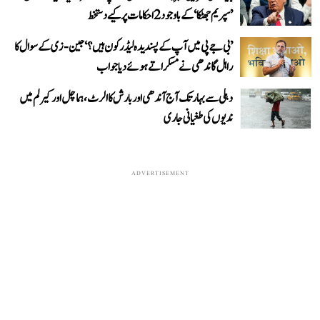
’سپریم جھٹکا‘ کے باوجود 2 احکامات پر کیے دستخط
’بی جے پی میں آپ کے پسندیدہ لیڈر کون ہیں؟‘ جین-زی کے سوال کا
راہل گاندھی نے مسکراتے ہوئے دیا جواب
دہلی سے بہار تک آج آندھی اور بارش کا الرٹ، ہماچل اور کیرلم میں
ندیوں کی طغیانی جاری
ADVERTISEMENT