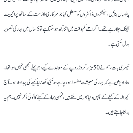
پالیسیاں بنائیں، سینکڑوں ڈاکٹروں کو معطل کیا جو سرکاری ملازمت کے ساتھ پرائیویٹ
کلینک چلا رہے تھے۔ اگر اتنے کم وقت میں اتنا کچھ ہو سکتا ہے تو 5 سال میں بہار کی تصویر
بدل سکتی ہے۔
تیسری بات، ہم نے 50 ہزار کروڑ روپے کے معاہدے کیے، جو پہلے کبھی نہیں ہوا تھا۔
ہمارا ویژن ہے کہ بہار کی معیشت مضبوط ہو، چاہے وہ مکئی، مکھانا یا کیلے کی پیداوار ہو۔ آج
کیرالہ کے کیلے کے چپس دنیا بھر میں ملتے ہیں، لیکن بہار کے کیلے کا کوئی ذکر نہیں۔ ہم یہ
بدلنا چاہتے ہیں۔