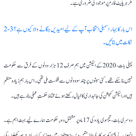
مگر ہر پلیٹ فارم پر موجودگی ضروری ہے۔
اس بار کا بہار اسمبلی انتخاب آپ کے لیے امیدیں جگانے والا کیوں ہے؟ 3-2
نکات میں بتائیں۔
پہلی بات، 2020 کے الیکشن میں ہم صرف 12 ہزار ووٹوں کے فرق سے حکومت
نہیں بنا سکے تھے۔ کئی سیٹوں پر چند سو ووٹوں سے شکست ملی تھی۔ اس بار ہم زیادہ منظم
ہیں اور الیکشن کمیشن کی جانبداری کا خیال رکھتے ہوئے محتاط حکمتِ عملی بنا رہے ہیں۔
دوسری بات، تیجسوی یادو کی 17 ماہ پر مشتمل دورِ حکومت ہمارے لیے بہت اہم ہے۔
انہوں نے 5 لاکھ سرکاری ملازمتیں دیں، اسپتالوں میں معائنہ کیا، سیاحت اور کھیلوں کی