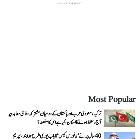
ADVERTISEMENT
Most Popular
ترکیہ، سعودی عرب اور پاکستان کے درمیان مشترکہ دفاعی معاہدہ پر
آج دستخط ہونے کا امکان، کیا ہے اس کا مقصد؟
40 سال پرانے ’بوفورس کیس‘ کا باب پوری طرح ہوا بند، سپریم