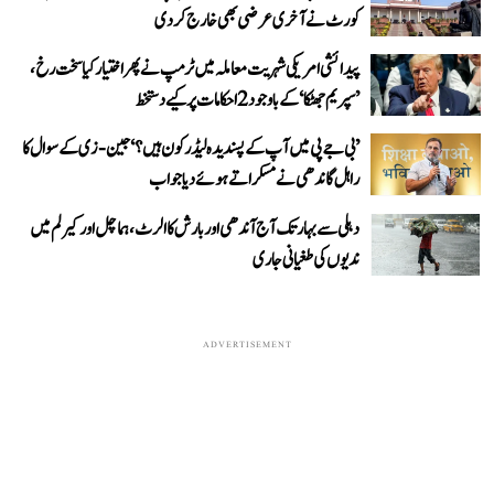
کورٹ نے آخری عرضی بھی خارج کر دی
پیدائشی امریکی شہریت معاملہ میں ٹرمپ نے پھر اختیار کیا سخت رخ،
’سپریم جھٹکا‘ کے باوجود 2 احکامات پر کیے دستخط
’بی جے پی میں آپ کے پسندیدہ لیڈر کون ہیں؟‘ جین-زی کے سوال کا
راہل گاندھی نے مسکراتے ہوئے دیا جواب
دہلی سے بہار تک آج آندھی اور بارش کا الرٹ، ہماچل اور کیرلم میں
ندیوں کی طغیانی جاری
ADVERTISEMENT