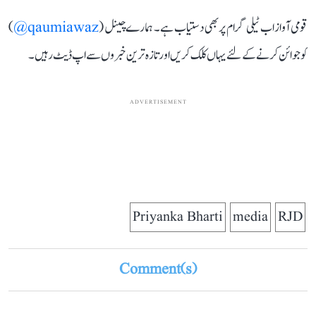
قومی آواز اب ٹیلی گرام پر بھی دستیاب ہے۔ ہمارے چینل (
qaumiawaz@
)
کو جوائن کرنے کے لئے یہاں کلک کریں اور تازہ ترین خبروں سے اپ ڈیٹ رہیں۔
ADVERTISEMENT
Priyanka Bharti
media
RJD
Comment(s)