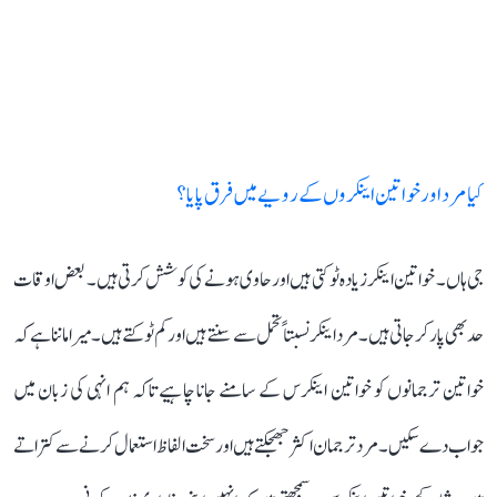
کیا مرد اور خواتین اینکروں کے رویے میں فرق پایا؟
جی ہاں۔ خواتین اینکر زیادہ ٹوکتی ہیں اور حاوی ہونے کی کوشش کرتی ہیں۔ بعض اوقات
حد بھی پار کر جاتی ہیں۔ مرد اینکر نسبتاً تحمل سے سنتے ہیں اور کم ٹوکتے ہیں۔ میرا ماننا ہے کہ
خواتین ترجمانوں کو خواتین اینکرس کے سامنے جانا چاہیے تاکہ ہم انہی کی زبان میں
جواب دے سکیں۔ مرد ترجمان اکثر جھجکتے ہیں اور سخت الفاظ استعمال کرنے سے کتراتے