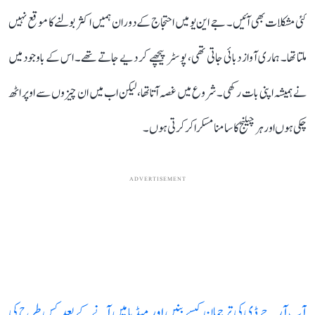
کئی مشکلات بھی آئیں۔ جے این یو میں احتجاج کے دوران ہمیں اکثر بولنے کا موقع نہیں
ملتا تھا۔ ہماری آواز دبائی جاتی تھی، پوسٹر پیچھے کر دیے جاتے تھے۔ اس کے باوجود میں
نے ہمیشہ اپنی بات رکھی۔ شروع میں غصہ آتا تھا، لیکن اب میں ان چیزوں سے اوپر اٹھ
چکی ہوں اور ہر چیلنج کا سامنا مسکرا کر کرتی ہوں۔
ADVERTISEMENT
آپ آر جے ڈی کی ترجمان کیسے بنیں اور میڈیا میں آنے کے بعد کس طرح کی