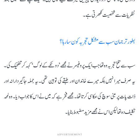
نظریات سے شخصیت نکھرتی ہے۔
بطور ترجمان سب سے مشکل تجربہ کون سا رہا؟
سب سے تلخ تجربہ وہ تھا جب ایک پروفیسر نے مجھے ’دو ٹکے کے لوگ‘ کہہ کر تضحیک کی۔
یہ صرف میرا نہیں بلکہ میرے خاندان اور طبقے کی توہین تھی۔ یہ جملہ جاگیردارانہ اور
ذات پات پر مبنی سوچ کی عکاسی کرتا تھا۔ مجھے فخر ہے کہ میں نے اس کا جواب دیا۔ وہ لمحہ
تکلیف دہ تھا لیکن اس نے مجھے مزید مضبوط بنایا۔
ADVERTISEMENT