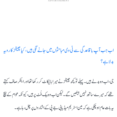
ADVERTISEMENT
اب جب آپ باقاعدگی سے ٹی وی مباحثوں میں جانے لگی ہیں، کیا چینلز کا رویہ
بدلا ہے؟
جی، اب وہ بدلے ہیں۔ پہلے تو کچھ چینلز نے میرا بائیکاٹ کر رکھا تھا اور اینکر صاف کہتے
تھے کہ میرے ساتھ نہیں بیٹھیں گے۔ لیکن اب وہ بیک فُٹ پر ہیں، کیونکہ عوام کے بیچ
یہ بات عام ہو چکی ہے کہ مین اسٹریم میڈیا بی جے پی کے اشاروں پر چل رہا ہے۔