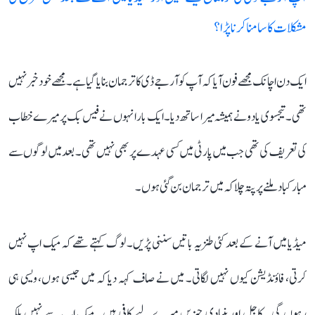
مشکلات کا سامنا کرنا پڑا؟
ایک دن اچانک مجھے فون آیا کہ آپ کو آر جے ڈی کا ترجمان بنایا گیا ہے۔ مجھے خود خبر نہیں
تھی۔ تیجسوی یادو نے ہمیشہ میرا ساتھ دیا۔ ایک بار انہوں نے فیس بک پر میرے خطاب
کی تعریف کی تھی جب میں پارٹی میں کسی عہدے پر بھی نہیں تھی۔ بعد میں لوگوں سے
مبارکباد ملنے پر پتہ چلا کہ میں ترجمان بن گئی ہوں۔
میڈیا میں آنے کے بعد کئی طنزیہ باتیں سننی پڑیں۔ لوگ کہتے تھے کہ میک اپ نہیں
کرتی، فاؤنڈیشن کیوں نہیں لگاتی۔ میں نے صاف کہہ دیا کہ میں جیسی ہوں، ویسی ہی
رہوں گی۔ کاجل اور بنیادی چیزیں میرے لیے کافی ہیں۔ میک اپ سے نہیں بلکہ