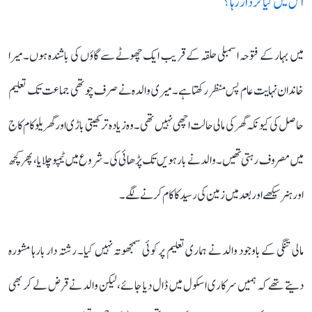
اس میں کیا کردار رہا؟
میں بہار کے فتوحہ اسمبلی حلقہ کے قریب ایک چھوٹے سے گاؤں کی باشندہ ہوں۔ میرا
خاندان نہایت عام پس منظر رکھتا ہے۔ میری والدہ نے صرف چوتھی جماعت تک تعلیم
حاصل کی کیونکہ گھر کی مالی حالت اچھی نہیں تھی۔ وہ زیادہ تر کھیتی باڑی اور گھریلو کام کاج
میں مصروف رہتی تھیں۔ والد نے بارہویں تک پڑھائی کی۔ شروع میں ٹیمپو چلایا، پھر کچھ
اور ہنر سیکھے اور بعد میں زمین کی رسید کا کام کرنے لگے۔
مالی تنگی کے باوجود والد نے ہماری تعلیم پر کوئی سمجھوتہ نہیں کیا۔ رشتہ دار بارہا مشورہ
دیتے تھے کہ ہمیں سرکاری اسکول میں ڈال دیا جائے، لیکن والد نے قرض لے کر بھی