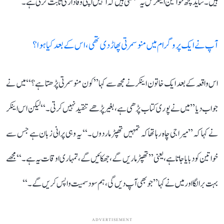
ہیں۔ شاید کچھ خواتین اینکرس یہ سمجھتی ہیں کہ انہیں اپنی وفاداری ثابت کرنی ہے۔
آپ نے ایک پروگرام میں منوسمرتی پھاڑ دی تھی، اس کے بعد کیا ہوا؟
اس واقعہ کے بعد ایک خاتون اینکر نے مجھ سے کہا ’’کون منوسمرتی پڑھتا ہے؟‘‘ میں نے
جواب دیا ’’میں نے پوری کتاب پڑھی ہے، بغیر پڑھے تنقید نہیں کرتی۔‘‘ لیکن اس اینکر
نے کہا کہ ’’میرا جی چاہ رہا تھا کہ تمہیں تھپڑ مار دوں۔‘‘ یہ وہی پرانی زبان ہے جس سے
خواتین کو دبایا جاتا ہے، یعنی ’’تھپڑ ماریں گے، جھکائیں گے، تمہاری اوقات یہ ہے۔‘‘ مجھے
بہت برا لگا اور میں نے کہا ’’جو بھی آپ دیں گی، ہم سود سمیت واپس کریں گے۔‘‘
ADVERTISEMENT