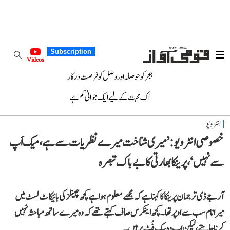
Subscription
Videos
ہجر کو حوصلہ اور وصل کو فرصت درکار
اک محبت کے لیے ایک جوانی کم ہے
انٹرویو
خصوصی انٹرویو: ’میری شناخت میرے نظریات سے ہے، میک اَپ
سے نہیں‘، پرینکا بھارتی کا بے باک تبصرہ
آر جے ڈی ترجمان پرینکا کا کہنا ہے کہ مجھے معلوم ہوا ہے کچھ چینلز کی بائیکاٹ لسٹ میں
میرا نام سب سے اوپر تھا۔ کچھ اینکرس صاف کہتے تھے کہ وہ میرے ساتھ مباحثہ نہیں
کرنا چاہتے، لیکن اب وہ بیک فُٹ پر ہیں۔