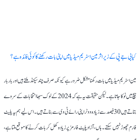
کیا بی جے پی کے زیر اثر مین اسٹریم میڈیا میں اپنی بات رکھنے کا کوئی فائدہ ہے؟
مین اسٹریم میڈیا میں بات رکھنا مشکل ضرور ہے کیونکہ صرف چند سیکنڈ ملتے ہیں اور بار بار
بیچ میں ٹوکا جاتا ہے۔ لیکن حقیقت یہ ہے کہ 2024 کے لوک سبھا انتخابات کے سروے
بتاتے ہیں 30 فیصد سے زیادہ ووٹر اپنی رائے ٹی وی سے بناتے ہیں۔ اس لیے ہم یہ پلیٹ
فارم چھوڑ نہیں سکتے۔ ہاں، آزاد پلیٹ فارمز پر زیادہ کھل کر بات کرنے کا موقع ملتا ہے،