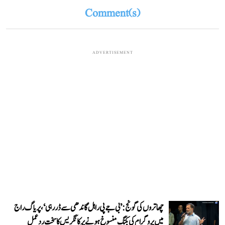
Comment(s)
ADVERTISEMENT
چھاتروں کی گونج: ’بی جے پی راہل گاندھی سے ڈر رہی‘، پریاگ راج
میں پروگرام کی بکنگ منسوخ ہونے پر کانگریس کا سخت ردعمل