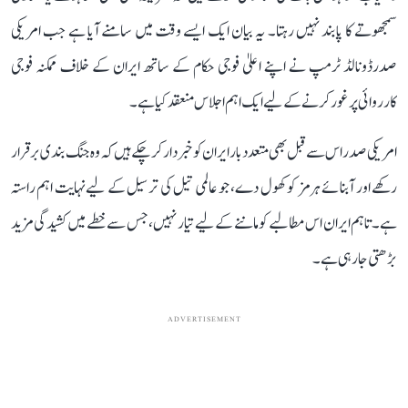
سمجھوتے کا پابند نہیں رہتا۔ یہ بیان ایک ایسے وقت میں سامنے آیا ہے جب امریکی
صدرڈونالڈ ٹرمپ نے اپنے اعلیٰ فوجی حکام کے ساتھ ایران کے خلاف ممکنہ فوجی
کارروائی پر غور کرنےکے لیے ایک اہم اجلاس منعقد کیا ہے۔
امریکی صدر اس سے قبل بھی متعدد بار ایران کو خبردار کر چکے ہیں کہ وہ جنگ بندی برقرار
رکھے اور آبنائے ہرمز کو کھول دے، جو عالمی تیل کی ترسیل کے لیے نہایت اہم راستہ
ہے۔ تاہم ایران اس مطالبے کو ماننے کے لیے تیار نہیں، جس سے خطے میں کشیدگی مزید
بڑھتی جا رہی ہے۔
ADVERTISEMENT