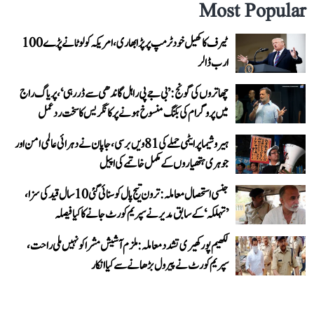
Most Popular
ٹیرف کا کھیل خود ٹرمپ پر پڑا بھاری، امریکہ کو لوٹانے پڑے 100
ارب ڈالر
چھاتروں کی گونج: ’بی جے پی راہل گاندھی سے ڈر رہی‘، پریاگ راج
میں پروگرام کی بکنگ منسوخ ہونے پر کانگریس کا سخت ردعمل
ہیروشیما پر ایٹمی حملے کی 81ویں برسی، جاپان نے دہرائی عالمی امن اور
جوہری ہتھیاروں کے مکمل خاتمے کی اپیل
جنسی استحصال معاملہ: ترون تیج پال کو سنائی گئی 10 سال قید کی سزا،
’تہلکہ‘ کے سابق مدیر نے سپریم کورٹ جانے کا کیا فیصلہ
لکھیم پور کھیری تشدد معاملہ: ملزم آشیش مشرا کو نہیں ملی راحت،
سپریم کورٹ نے پیرول بڑھانے سے کیا انکار