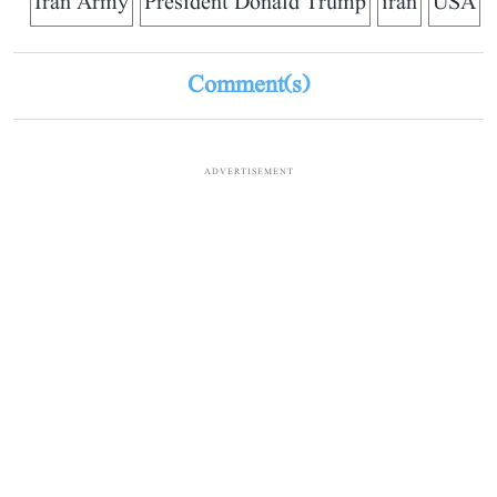
Iran Army
President Donald Trump
iran
USA
Comment(s)
ADVERTISEMENT