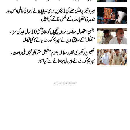
ہیروشیما پر ایٹمی حملے کی 81ویں برسی، جاپان نے دہرائی عالمی امن اور
جوہری ہتھیاروں کے مکمل خاتمے کی اپیل
جنسی استحصال معاملہ: ترون تیج پال کو سنائی گئی 10 سال قید کی سزا،
’تہلکہ‘ کے سابق مدیر نے سپریم کورٹ جانے کا کیا فیصلہ
لکھیم پور کھیری تشدد معاملہ: ملزم آشیش مشرا کو نہیں ملی راحت،
سپریم کورٹ نے پیرول بڑھانے سے کیا انکار
ADVERTISEMENT