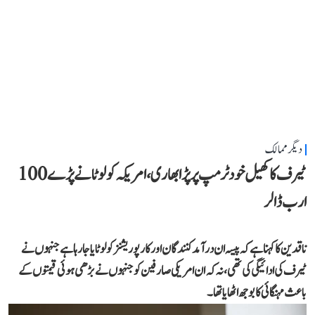
دیگر ممالک
ٹیرف کا کھیل خود ٹرمپ پر پڑا بھاری، امریکہ کو لوٹانے پڑے 100
ارب ڈالر
ناقدین کا کہنا ہے کہ پیسہ ان درآمد کنندگان اور کارپوریشنز کو لوٹایا جا رہا ہے جنہوں نے
ٹیرف کی ادائیگی کی تھی، نہ کہ ان امریکی صارفین کو جنہوں نے بڑھی ہوئی قیمتوں کے
باعث مہنگائی کا بوجھ اٹھایا تھا۔