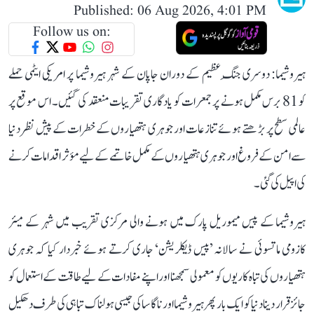
Published: 06 Aug 2026, 4:01 PM
Follow us on:
ہیروشیما: دوسری جنگِ عظیم کے دوران جاپان کے شہر ہیروشیما پر امریکی ایٹمی حملے
کو 81 برس مکمل ہونے پر جمعرات کو یادگاری تقریبات منعقد کی گئیں۔ اس موقع پر
عالمی سطح پر بڑھتے ہوئے تنازعات اور جوہری ہتھیاروں کے خطرات کے پیش نظر دنیا
سے امن کے فروغ اور جوہری ہتھیاروں کے مکمل خاتمے کے لیے مؤثر اقدامات کرنے
کی اپیل کی گئی۔
ہیروشیما کے پیس میموریل پارک میں ہونے والی مرکزی تقریب میں شہر کے میئر
کازومی ماتسوئی نے سالانہ ’پیس ڈیکلریشن‘ جاری کرتے ہوئے خبردار کیا کہ جوہری
ہتھیاروں کی تباہ کاریوں کو معمولی سمجھنا اور اپنے مفادات کے لیے طاقت کے استعمال کو
جائز قرار دینا دنیا کو ایک بار پھر ہیروشیما اور ناگاساکی جیسی ہولناک تباہی کی طرف دھکیل