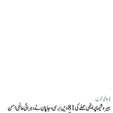
عالمی خبریں
ہیروشیما پر ایٹمی حملے کی 81ویں برسی، جاپان نے دہرائی عالمی امن