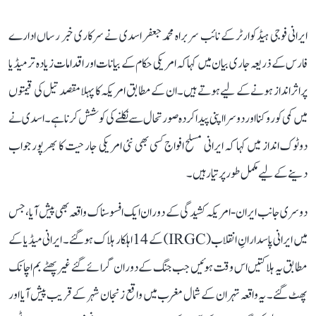
ایرانی فوجی ہیڈکوارٹر کے نائب سربراہ محمد جعفر اسدی نے سرکاری خبر رساں ادارے
فارس کے ذریعہ جاری بیان میں کہا کہ امریکی حکام کے بیانات اور اقدامات زیادہ تر میڈیا
پر اثرانداز ہونے کے لیے ہوتے ہیں۔ ان کے مطابق امریکہ کا پہلا مقصد تیل کی قیمتوں
میں کمی کو روکنا اور دوسرا اپنی پیدا کردہ صورتحال سے نکلنے کی کوشش کرنا ہے۔ اسدی نے
دوٹوک انداز میں کہا کہ ایرانی مسلح افواج کسی بھی نئی امریکی جارحیت کا بھرپور جواب
دینے کے لیے مکمل طور پر تیار ہیں۔
دوسری جانب ایران-امریکہ کشیدگی کے دوران ایک افسوسناک واقعہ بھی پیش آیا، جس
میں ایرانی پاسدارانِ انقلاب (IRGC) کے 14 اہلکار ہلاک ہو گئے۔ ایرانی میڈیا کے
مطابق یہ ہلاکتیں اس وقت ہوئیں جب جنگ کے دوران گرائے گئے غیر پھٹے بم اچانک
پھٹ گئے۔ یہ واقعہ تہران کے شمال مغرب میں واقع زنجان شہر کے قریب پیش آیا اور