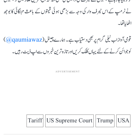
نے ٹرمپ کے اس ٹیرف وار کی وجہ سے بڑھی ہوئی قیمتوں کے باعث مہنگائی کا بوجھ
اٹھایا تھا۔
قومی آواز اب ٹیلی گرام پر بھی دستیاب ہے۔ ہمارے چینل (
qaumiawaz@
)
کو جوائن کرنے کے لئے یہاں کلک کریں اور تازہ ترین خبروں سے اپ ڈیٹ رہیں۔
ADVERTISEMENT
Tariff
US Supreme Court
Trump
USA