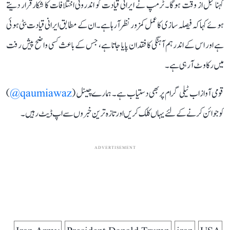
کہنا قبل از وقت ہوگا۔ ٹرمپ نے ایرانی قیادت کو اندرونی اختلافات کا شکار قرار دیتے
ہوئے کہا کہ فیصلہ سازی کا عمل کمزور نظر آ رہا ہے۔ ان کے مطابق ایرانی قیادت بٹی ہوئی
ہے اور اس کے اندر ہم آہنگی کا فقدان پایا جاتا ہے، جس کے باعث کسی واضح پیش رفت
میں رکاوٹ آ رہی ہے۔
قومی آواز اب ٹیلی گرام پر بھی دستیاب ہے۔ ہمارے چینل (
qaumiawaz@
)
کو جوائن کرنے کے لئے یہاں کلک کریں اور تازہ ترین خبروں سے اپ ڈیٹ رہیں۔
ADVERTISEMENT