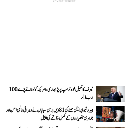
ADVERTISEMENT
ٹیرف کا کھیل خود ٹرمپ پر پڑا بھاری، امریکہ کو لوٹانے پڑے 100
ارب ڈالر
ہیروشیما پر ایٹمی حملے کی 81ویں برسی، جاپان نے دہرائی عالمی امن اور
جوہری ہتھیاروں کے مکمل خاتمے کی اپیل