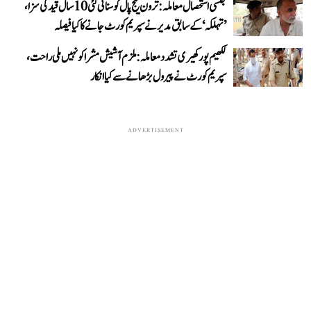
جنسی استحصال معاملہ: ترون تیج پال کو سنائی گئی 10 سال قید کی سزا،
’تہلکہ‘ کے سابق مدیر نے سپریم کورٹ جانے کا کیا فیصلہ
لکھیم پور کھیری تشدد معاملہ: ملزم آشیش مشرا کو نہیں ملی راحت،
سپریم کورٹ نے پیرول بڑھانے سے کیا انکار
ADVERTISEMENT