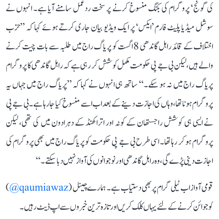
کی گونج‘ پروگرام کی بکنگ منسوخ کرنے پر سخت ردعمل سامنے آیا ہے۔ انہوں نے
سوشل میڈیا پلیٹ فارم ’ایکس‘ پر ایک ویڈیو بیان جاری کرتے ہوئے کہا کہ ’’حزب
اختلاف کے قائد راہل گاندھی 8 اگست کو پریاگ راج میں طلبہ سے بات چیت کرنے
والے ہیں، لیکن بی جے پی حکومت مکمل کوشش کر رہی ہے کہ راہل گاندھی کا پروگرام
پریاگ راج میں نہ ہو سکے۔‘‘ ساتھ ہی انہوں نے کہا کہ ’’پریاگ راج میں جہاں یہ
پروگرام ہونا تھا، وہاں کی اجازت دینے کے بعد اب اسے منسوخ کیا جا رہا ہے۔ بی جے پی
نے ایسی ہی کوشش راجستھان کے کوٹہ اور اتراکھنڈ کے دہرادون میں کی تھی، لیکن
پروگرام ہو کر رہا تھا۔ اسی طرح بی جے پی حکومت کو پریاگ راج میں بھی پروگرام کی
اجازت دینی پڑے گی، وہ راہل گاندھی اور نوجوانوں کی آواز نہیں دبا سکتے۔‘‘
قومی آواز اب ٹیلی گرام پر بھی دستیاب ہے۔ ہمارے چینل (
qaumiawaz@
)
کو جوائن کرنے کے لئے یہاں کلک کریں اور تازہ ترین خبروں سے اپ ڈیٹ رہیں۔