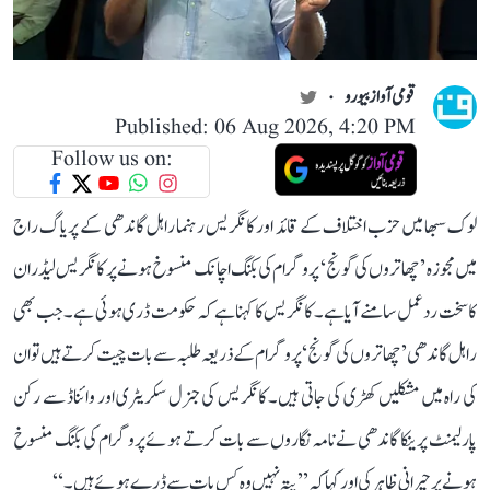
قومی آواز بیورو
Published: 06 Aug 2026, 4:20 PM
Follow us on:
لوک سبھا میں حزب اختلاف کے قائد اور کانگریس رہنما راہل گاندھی کے پریاگ راج
میں مجوزہ ’چھاتروں کی گونج‘ پروگرام کی بکنگ اچانک منسوخ ہونے پر کانگریس لیڈران
کا سخت ردعمل سامنے آیا ہے۔ کانگریس کا کہنا ہے کہ حکومت ڈری ہوئی ہے۔ جب بھی
راہل گاندھی ’چھاتروں کی گونج‘ پروگرام کے ذریعہ طلبہ سے بات چیت کرتے ہیں تو ان
کی راہ میں مشکلیں کھڑی کی جاتی ہیں۔ کانگریس کی جنرل سکریٹری اور وائناڈ سے رکن
پارلیمنٹ پرینکا گاندھی نے نامہ نگاروں سے بات کرتے ہوئے پروگرام کی بکنگ منسوخ
ہونے پر حیرانی ظاہر کی اور کہا کہ ’’پتہ نہیں وہ کس بات سے ڈرے ہوئے ہیں۔‘‘