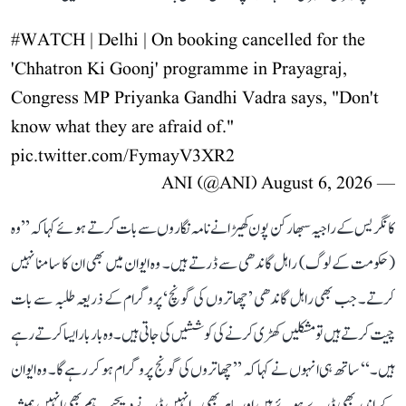
#WATCH
| Delhi | On booking cancelled for the
'Chhatron Ki Goonj' programme in Prayagraj,
Congress MP Priyanka Gandhi Vadra says, "Don't
know what they are afraid of."
pic.twitter.com/FymayV3XR2
August 6, 2026
— ANI (@ANI)
کانگریس کے راجیہ سبھا رکن پون کھیڑا نے نامہ نگاروں سے بات کرتے ہوئے کہا کہ ’’وہ
(حکومت کے لوگ) راہل گاندھی سے ڈرتے ہیں۔ وہ ایوان میں بھی ان کا سامنا نہیں
کرتے۔ جب بھی راہل گاندھی ’چھاتروں کی گونچ‘ پروگرام کے ذریعہ طلبہ سے بات
چیت کرتے ہیں تو مشکلیں کھڑی کرنے کی کوششیں کی جاتی ہیں۔ وہ بار بار ایسا کرتے رہے
ہیں۔‘‘ ساتھ ہی انہوں نے کہا کہ ’’چھاتروں کی گونج پروگرام ہو کر رہے گا۔ وہ ایوان
کے اندر بھی ڈرے ہوئے ہیں اور باہر بھی۔ انہیں ڈرنے دیجیے۔ ہم بھی انہیں ہمیشہ