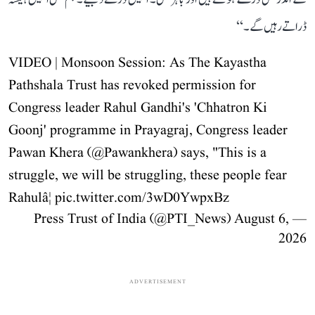
ڈراتے رہیں گے۔‘‘
VIDEO | Monsoon Session: As The Kayastha
Pathshala Trust has revoked permission for
Congress leader Rahul Gandhi's 'Chhatron Ki
Goonj' programme in Prayagraj, Congress leader
Pawan Khera (
@Pawankhera
) says, "This is a
struggle, we will be struggling, these people fear
Rahulâ¦
pic.twitter.com/3wD0YwpxBz
August 6,
— Press Trust of India (@PTI_News)
2026
ADVERTISEMENT