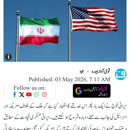
i
قومی آواز بیورو
Published: 03 May 2026, 7:11 AM
Follow us on:
ایرانی فوج نے ایک بار پھر اس خدشے کا اظہار کیا ہے کہ ملک کے خلاف امریکہ اور
اسرائیل کی جانب سے حملے دوبارہ شروع ہو سکتے ہیں۔ ایرانی عسکری قیادت کے مطابق
دستیاب شواہد اس بات کی نشاندہی کرتے ہیں کہ امریکہ کسی بھی معاہدے یا سفارتی