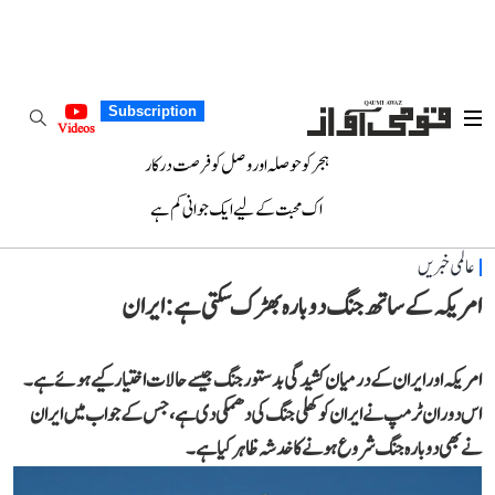
Subscription
Videos
ہجر کو حوصلہ اور وصل کو فرصت درکار
اک محبت کے لیے ایک جوانی کم ہے
عالمی خبریں
امریکہ کے ساتھ جنگ دوبارہ بھڑک سکتی ہے: ایران
امریکہ اور ایران کے درمیان کشیدگی بدستور جنگ جیسے حالات اختیار کیے ہوئے ہے۔
اس دوران ٹرمپ نے ایران کو کھلی جنگ کی دھمکی دی ہے، جس کے جواب میں ایران
نے بھی دوبارہ جنگ شروع ہونے کا خدشہ ظاہر کیا ہے۔