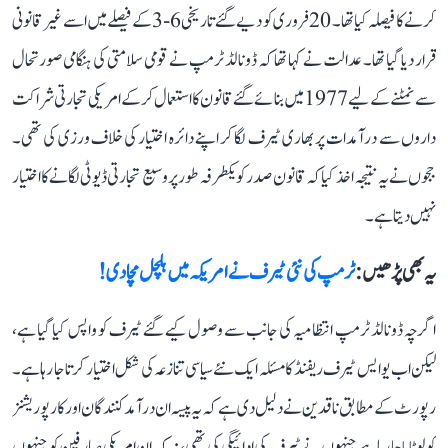
کرنے کا فیصلہ کیا تھا۔ 20 فروری کو دیے گئے تاریخی 6-3 کے فیصلے میں اسے غیر قانونی
قرار دیا گیا تھا۔ عدالت نے کہا تھا کہ ڈونالڈ ٹرمپ نے قومی سلامتی کی ہنگامی صورتحال
سے نمٹنے کے لیے 1977 میں بنائے گئے قانون کا استعمال کر کے امریکی تجارتی شراکت
داروں سے درآمدات پر بھاری ٹیرف لگا کر اپنے دائرہ اختیار کی خلاف ورزی کی تھی۔
ججوں نے یہ نتیجہ اخذ کیا کہ قانون صدر کو یکطرفہ طور پر وسیع تجارتی ڈیوٹی لگانے کا اختیار
نہیں دیتا ہے۔
یہ بھی پڑھیں :
ٹرمپ کی نئی ٹیرف نے امریکہ میں ہلچل مچا دی!
اگرچہ ڈونالڈ ٹرمپ انتظامیہ کی جانب سے وصول کیے گئے ٹیرف کو واپس کیا گیا ہے،
لیکن اب یو ایس ٹیرف ریفنڈ کا مسئلہ ایک نئے سیاسی تنازعہ کی شکل اختیار کرتا جا رہا ہے۔
رپورٹ کے مطابق ناقدین نے دلیل دی ہے کہ یہ پیسہ ان درآمد کنندگان اور کارپوریشنز
کو لوٹایا جا رہا ہے جنہوں نے ٹیرف کی ادائیگی کی تھی، نہ کہ ان امریکی صارفین کو جنہوں