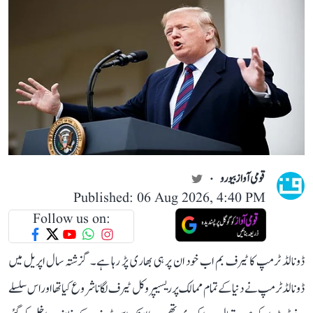
قومی آواز بیورو
Published: 06 Aug 2026, 4:40 PM
Follow us on:
ڈونالڈ ٹرمپ کا ٹیرف بم اب خود ان پر ہی بھاری پڑ رہا ہے۔ گزشتہ سال اپریل میں
ڈونالڈ ٹرمپ نے دنیا کے تمام ممالک پر ریسیپروکل ٹیرف لگانا شروع کیا تھا اور اس سلسلے