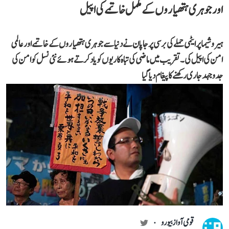
اور جوہری ہتھیاروں کے مکمل خاتمے کی اپیل
ہیروشیما پر ایٹمی حملے کی برسی پر جاپان نے دنیا سے جوہری ہتھیاروں کے خاتمے اور عالمی
امن کی اپیل کی۔ تقریب میں ماضی کی تباہ کاریوں کو یاد کرتے ہوئے نئی نسل کو امن کی
جدوجہد جاری رکھنے کا پیغام دیا گیا
قومی آواز بیورو