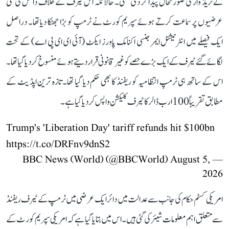
نے ٹریڈ وار کی صورتحال پیدا کر دی تھی۔ حالانکہ اس ٹیرف کے خلاف داخل کی گئی
عرضیوں پر سماعت کرتے ہوئے سپریم کورٹ نے ٹرمپ کو بڑا جھٹکا دیا تھا۔ دراصل
ایک فیصلے میں انٹرنیشنل ایمرجنسی اکنامک پاورز ایکٹ (آئی ای ای پی اے) کے تحت
لگائے گئے ٹیرف کے ایک بڑے حصے کو غیر قانونی قرار دیتے ہوئے منسوخ کر دیا گیا تھا۔
اس کے ساتھ ہی ٹرمپ انتظامیہ کو ریفنڈ کا بھی حکم دیا گیا تھا۔ تازہ ترین اپڈیٹ کے
مطابق تقریباً 100 ارب ڈالر کا ٹیرف کلیکشن واپس کر دیا گیا ہے۔
Trump's 'Liberation Day' tariff refunds hit $100bn
https://t.co/DRFnv9dnS2
August 5,
— BBC News (World) (@BBCWorld)
2026
امریکی کسٹم حکام کی جانب سے عدالت میں دائر ایک عرضی میں ٹرمپ کے ٹیرف ریفنڈ
سے متعلق اہم معلومات شیئر کی گئی ہیں۔ اس میں بتایا گیا ہے کہ امریکی سپریم کورٹ کے