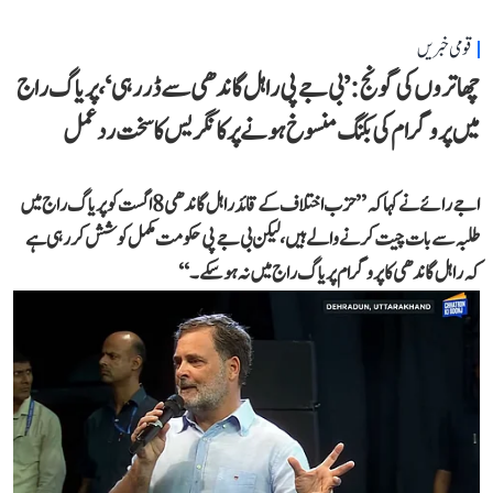
قومی خبریں
چھاتروں کی گونج: ’بی جے پی راہل گاندھی سے ڈر رہی‘، پریاگ راج
میں پروگرام کی بکنگ منسوخ ہونے پر کانگریس کا سخت ردعمل
اجے رائے نے کہا کہ ’’حزب اختلاف کے قائد راہل گاندھی 8 اگست کو پریاگ راج میں
طلبہ سے بات چیت کرنے والے ہیں، لیکن بی جے پی حکومت مکمل کوشش کر رہی ہے
کہ راہل گاندھی کا پروگرام پریاگ راج میں نہ ہو سکے۔‘‘