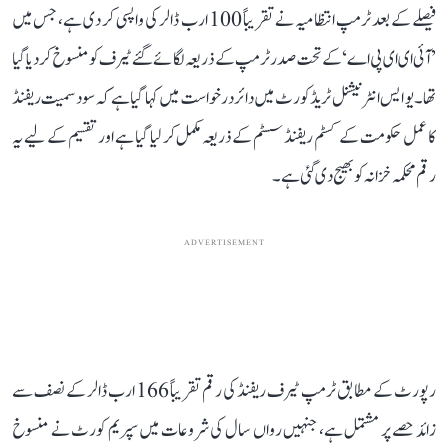
فیصلے کے بعد ٹرمپ انتظامیہ نے تقریباً 100 ارب ڈالر کی واپسی کر دی ہے، جس میں
’آئی ای ای پی اے‘ کے تحت صدر ٹرمپ کے ذریعہ لگائے گئے ٹیرف کو منسوخ کر دیا گیا
تھا۔ یو ایس انٹرنیشنل ٹریڈ کورٹ میں دائر درخواست میں کہا گیا ہے کہ سود سمیت ریفنڈ
کا عمل حکومت کے کسٹم ریفنڈ سسٹم کے ذریعہ مکمل کر لیا گیا ہے اور تقسیم کے لیے یہ
رقم محکمہ خزانہ کو بھیج دی گئی ہے۔
ADVERTISEMENT
رپورٹ کے مطابق ٹرمپ ٹیرف ریفنڈ کی رقم تقریباً 166 ارب ڈالر کے نصف سے
زائد حصے پر مشتمل ہے، جنہیں رواں سال کی شروعات میں سپریم کورٹ نے منسوخ