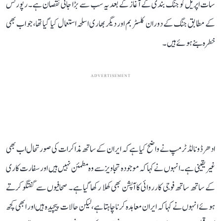
سات اپریل کو جنگ بندی کے آغاز کے بعد یہ سب سے بڑا جانی نقصان ہے۔ رپورٹس
کے مطابق جنگ کے دوران کلسٹر بم اور دیگر بھاری اسلحہ استعمال کیا گیا تھا، جو اب بھی
خطرہ بنے ہوئے ہیں۔
ADVERTISEMENT
ادھرڈونالڈ ٹرمپ نے واضح کیا ہے کہ ایران کے ساتھ مذاکرات کی صورتحال اب بھی
غیر یقینی ہے۔ انہوں نے کہا کہ موجودہ تجاویز سے وہ مطمئن نہیں ہیں اور سفارت کاری
کے ساتھ ساتھ فوجی کارروائی کا آپشن بھی کھلا رکھا گیا ہے۔ صحافیوں سے گفتگو کرتے
ہوئے انہوں نے کہا کہ ایران معاہدہ کرنا چاہتا ہے، لیکن حالات پیچیدہ ہیں اور ابھی کچھ