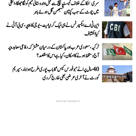
سری لنکا کے خلاف ٹیسٹ میچ سے قبل ہندوستانی ٹیم کو لگا جھٹکا، انگلی
میں چوٹ کے سبب کپتان شبھمن گل ہوئے باہر
این ٹی اے ایکسپرٹس نے ہی لیک کرایا نیٹ-یوجی کا پیپر، سی بی آئی نے
کیا انکشاف
ترکیہ، سعودی عرب اور پاکستان کے درمیان مشترکہ دفاعی معاہدہ پر
آج دستخط ہونے کا امکان، کیا ہے اس کا مقصد؟
40 سال پرانے ’بوفورس کیس‘ کا باب پوری طرح ہوا بند، سپریم
کورٹ نے آخری عرضی بھی خارج کر دی
ADVERTISEMENT