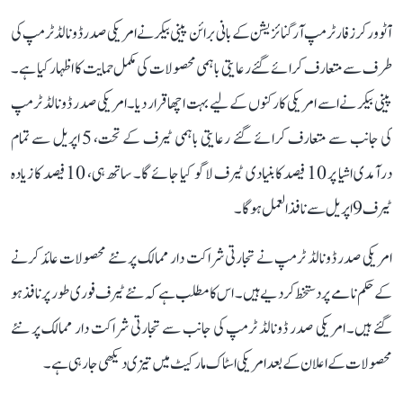
آٹو ورکرز فار ٹرمپ آرگنائزیشن کے بانی برائن پینی بیکر نے امریکی صدر ڈونالڈ ٹرمپ کی
طرف سے متعارف کرائے گئے رعایتی باہمی محصولات کی مکمل حمایت کا اظہار کیا ہے۔
پینی بیکر نے اسے امریکی کارکنوں کے لیے بہت اچھا قرار دیا۔امریکی صدر ڈونالڈ ٹرمپ
کی جانب سے متعارف کرائے گئے رعایتی باہمی ٹیرف کے تحت، 5 اپریل سے تمام
درآمدی اشیا پر 10 فیصد کا بنیادی ٹیرف لاگو کیا جائے گا۔ ساتھ ہی، 10 فیصد کا زیادہ
ٹیرف 9 اپریل سے نافذ العمل ہو گا۔
امریکی صدر ڈونالڈ ٹرمپ نے تجارتی شراکت دار ممالک پر نئے محصولات عائد کرنے
کے حکم نامے پر دستخط کر دیے ہیں۔ اس کا مطلب ہے کہ نئے ٹیرف فوری طور پر نافذ ہو
گئے ہیں۔ امریکی صدر ڈونالڈ ٹرمپ کی جانب سے تجارتی شراکت دار ممالک پر نئے
محصولات کے اعلان کے بعد امریکی اسٹاک مارکیٹ میں تیزی دیکھی جا رہی ہے۔