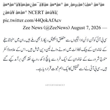
à¤ªà¤°à¥à¤à¤¿à¤¯à¥à¤ à¤ªà¤° à¤¸à¤µà¤¾à¤² à¤²à¤
¿à¤à¥ à¤à¤° NCERT à¤à¥â¦
pic.twitter.com/44QokAfAcv
August 7, 2026
— Zee News (@ZeeNews)
سی بی آئی کو آن لائن ادائیگیوں سے متعلق ڈیجیٹل ریکارڈ بھی ملے ہیں۔ ان میں منیشا سنجے
کے خاندان کے بینک اکاؤنٹ میں ہونے والے لین دین شامل ہیں۔ اس کے علاوہ ڈاکٹر
منوج شرورے کے خاندان کے ایک فرد سے پانچ لاکھ روپے نقد بھی برآمد کیے گئے
ہیں۔ سی بی آئی نے اسے تفتیش کا ایک اہم ثبوت قرار دیا ہے۔
ADVERTISEMENT