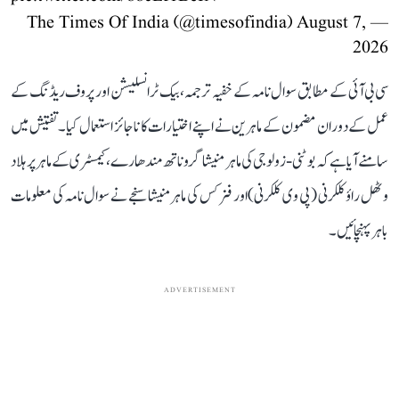
August 7,
— The Times Of India (@timesofindia)
2026
سی بی آئی کے مطابق سوال نامہ کے خفیہ ترجمہ، بیک ٹرانسلیشن اور پروف ریڈنگ کے
عمل کے دوران مضمون کے ماہرین نے اپنے اختیارات کا ناجائز استعمال کیا۔ تفتیش میں
سامنے آیا ہے کہ بوٹنی-زولوجی کی ماہر منیشا گروناتھ مندھارے، کیمسٹری کے ماہر پرہلاد
وٹھل راؤ کلکرنی (پی وی کلکرنی) اور فزکس کی ماہر منیشا سنجے نے سوال نامہ کی معلومات
باہر پہنچائیں۔
ADVERTISEMENT