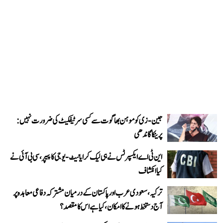
جین-زی کو موہن بھاگوت سے کسی سرٹیفکیٹ کی ضرورت نہیں:
پرینکا گاندھی
این ٹی اے ایکسپرٹس نے ہی لیک کرایا نیٹ-یوجی کا پیپر، سی بی آئی نے
کیا انکشاف
ترکیہ، سعودی عرب اور پاکستان کے درمیان مشترکہ دفاعی معاہدہ پر
آج دستخط ہونے کا امکان، کیا ہے اس کا مقصد؟