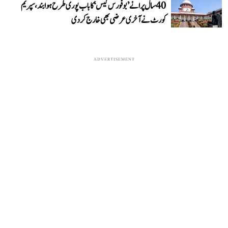
40 سال پرانے ’بوفورس کیس‘ کا باب پوری طرح ہوا بند، سپریم
کورٹ نے آخری عرضی بھی خارج کر دی
ADVERTISEMENT