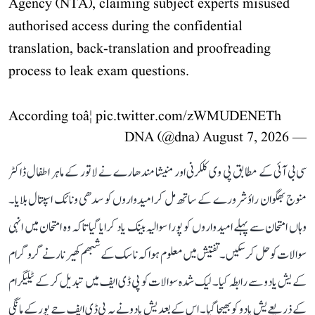
Agency (NTA), claiming subject experts misused
authorised access during the confidential
translation, back-translation and proofreading
process to leak exam questions.
According toâ¦
pic.twitter.com/zWMUDENETh
August 7, 2026
— DNA (@dna)
سی بی آئی کے مطابق پی وی کلکرنی اور منیشا مندھارے نے لاتور کے ماہر اطفال ڈاکٹر
منوج بھگوان راؤ شرورے کے ساتھ مل کر امیدواروں کو سدھی ونائک اسپتال بلایا۔
وہاں امتحان سے پہلے امیدواروں کو پورا سوالیہ بینک یاد کرایا گیا تاکہ وہ امتحان میں انہی
سوالات کو حل کر سکیں۔ تفتیش میں معلوم ہوا کہ ناسک کے شبھم کھیرنار نے گروگرام
کے یش یادو سے رابطہ کیا۔ لیک شدہ سوالات کو پی ڈی ایف میں تبدیل کر کے ٹیلیگرام
کے ذریعے یش یادو کو بھیجا گیا۔ اس کے بعد یش یادو نے یہ پی ڈی ایف جے پور کے مانگی