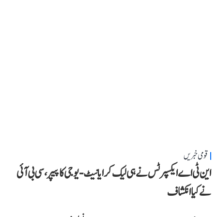
قومی خبریں
این ٹی اے ایکسپرٹس نے ہی لیک کرایا نیٹ-یوجی کا پیپر، سی بی آئی
نے کیا انکشاف