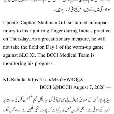
موجودگی میں کے ایل راہل کپتانی کر رہے ہیں۔
Update: Captain Shubman Gill sustained an impact
injury to his right ring finger during India's practice
on Thursday. As a precautionary measure, he will
not take the field on Day 1 of the warm-up game
against SLC XI. The BCCI Medical Team is
monitoring his progress.
KL Rahulâ¦
https://t.co/Mzu2yW4OgX
August 7, 2026
— BCCI (@BCCI)
میڈیا رپورٹس کے مطابق فی الحال بی سی سی آئی کی میڈیکل ٹیم شبھمن گل کی حالت پر
نظر رکھے ہوئی ہے۔ ابھی تک یہ نہیں بتایا گیا ہے کہ چوٹ کتنی سنگین ہے اور وہ کب تک