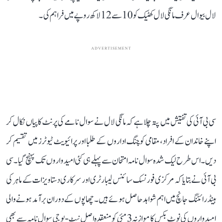
لال بیوال عرف مانگی لال کھٹیک کو 10 سے 12 لاکھ روپے میں فراہم کی۔
ADVERTISEMENT
سی بی آئی کی تفتیش میں پتہ چلا ہے کہ مانگی لال نے سوال نامے کی پرنٹ کاپیاں نکال کر
اپنے خاندان کے افراد، مقامی کوچنگ اداروں کے طلبا اور پرائیویٹ ٹیوٹرز میں تقسیم کر
دیں۔ اس طرح لیک شدہ سوال نامہ امتحان سے پہلے ہی کئی امیدواروں تک پہنچ گیا۔ سی
بی آئی نے بتایا کہ مرکزی فورنسک سائنس لیبارٹری اور سرکاری دستاویزات کے ماہر کی
ہینڈ رائٹنگ جانچ میں اہم شواہد حاصل ہوئے ہیں۔ چھاپوں کے دوران برآمد ہونے والی
امیدواروں کی نوٹ بکس کا موازنہ 3 مئی کو منعقدہ اصل نیٹ-یو جی سوال نامہ سے بھی