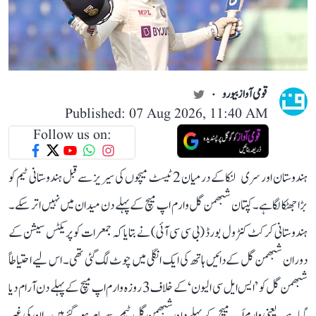
قومی آواز بیورو
Published: 07 Aug 2026, 11:40 AM
Follow us on:
ہندوستان اور سری لنکا کے درمیان 2 ٹیسٹ میچوں کی سیریز سے قبل ہندوستانی ٹیم کو
بڑا جھٹکا لگا ہے۔ کپتان شبھمن گل وارم اپ میچ کے پہلے دن میدان میں نہیں اتر سکے۔
ہندوستانی کرکٹ کنٹرول بورڈ (بی سی سی آئی) نے بتایا کہ جمعرات کو پریکٹس سیشن کے
دوران شبھمن گل کے دائیں ہاتھ کی ایک انگلی میں چوٹ لگ گئی تھی۔ اس لیے احتیاطاً
شبھمن گل کو ’ایس ایل سی الیون‘ کے خلاف 3 روزہ وارم اپ میچ کے پہلے دن آرام دیا
گیا ہے۔ یعنی وارم اَپ میچ کے پہلے دن شبھمن گل ٹیم سے باہر ہو گئے ہیں۔ ان کی غیر