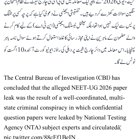
’نیٹ-یو جی 2026‘ کے پیپر لیک معاملہ میں سی بی آئی کی چارج شیٹ نے نظامِ امتحان پر
سنگین سوالات کھڑے کر دیے ہیں۔ تفتیشی ایجنسی نے دعویٰ کیا ہے کہ پرچہ کسی پرنٹنگ
پریس سے لیک نہیں ہوا تھا، بلکہ نیشنل ٹیسٹنگ ایجنسی (این ٹی اے) کے لیے کام کرنے
والے مضمون کے ماہرین نے اپنی مجاز رسائی کا غلط استعمال کرتے ہوئے سوال نامہ باہر
پہنچایا۔ اس معاملہ میں دائر چارج شیٹ پر دہلی کی راؤز ایونیو کورٹ آئندہ 10 اگست کو
نوٹس لے گا۔
The Central Bureau of Investigation (CBI) has
concluded that the alleged NEET-UG 2026 paper
leak was the result of a well-coordinated, multi-
state criminal conspiracy in which confidential
question papers were leaked by National Testing
Agency (NTA) subject experts and circulatedâ¦
pic.twitter.com/88cEf1BeIN