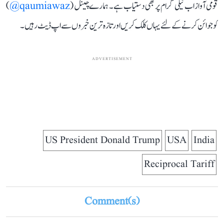
قومی آواز اب ٹیلی گرام پر بھی دستیاب ہے۔ ہمارے چینل (
qaumiawaz@
)
کو جوائن کرنے کے لئے یہاں کلک کریں اور تازہ ترین خبروں سے اپ ڈیٹ رہیں۔
ADVERTISEMENT
US President Donald Trump
USA
India
Reciprocal Tariff
Comment(s)