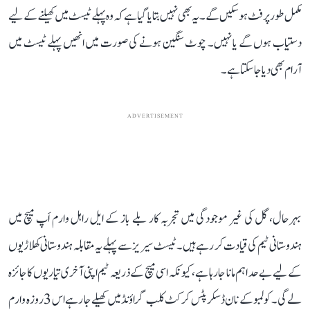
مکمل طور پر فٹ ہو سکیں گے۔ یہ بھی نہیں بتایا گیا ہے کہ وہ پہلے ٹیسٹ میں کھیلنے کے لیے
دستیاب ہوں گے یا نہیں۔ چوٹ سنگین ہونے کی صورت میں انھیں پہلے ٹیسٹ میں
آرام بھی دیا جا سکتا ہے۔
ADVERTISEMENT
بہرحال، گل کی غیر موجودگی میں تجربہ کار بلے باز کے ایل راہل وارم اَپ میچ میں
ہندوستانی ٹیم کی قیادت کر رہے ہیں۔ ٹیسٹ سیریز سے پہلے یہ مقابلہ ہندوستانی کھلاڑیوں
کے لیے بے حد اہم مانا جا رہا ہے، کیونکہ اسی میچ کے ذریعہ ٹیم اپنی آخری تیاریوں کا جائزہ
لے گی۔ کولمبو کے نان ڈسکرپٹس کرکٹ کلب گراؤنڈ میں کھیلے جا رہے اس 3 روزہ وارم