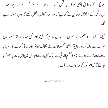
امریکہ کے رعایتی باہمی ٹیرف پر تحمل کے ساتھ جواب دینے کے لئے کہا ہے۔ میڈیا
رپورٹس کے مطابق برطانیہ نے کہا ہے کہ وہ صورتحال پر نظر رکھے گا اور پرسکون رہے
گا۔
کینیڈا کے وزیر اعظم مارک کارنی نے اعلان کیا ہے کہ کینیڈا امریکی صدر ڈونالڈ ٹرمپ کی
طرف سے عائد کردہ رعایتی باہمی محصولات کے خلاف جوابی کارروائی کرے گا۔ میڈیا
سے بات کرتے ہوئے وزیر اعظم کارنی نے کہا کہ کابینہ کے اجلاس میں اس بات پر غور کیا
جائے گا کہ امریکہ کو کیا جواب دیا جائے۔
ADVERTISEMENT