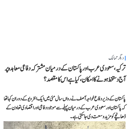
دیگر ممالک
ترکیہ، سعودی عرب اور پاکستان کے درمیان مشترکہ دفاعی معاہدہ پر
آج دستخط ہونے کا امکان، کیا ہے اس کا مقصد؟
پاکستان کے وزیر دفاع خواجہ آصف نے رواں سال مئی میں ایک انٹرویو کے دوران کہا تھا
کہ پاکستان اور سعودی عرب کے درمیان پہلے سے موجود دفاعی اور اقتصادی تعاون کے
ڈھانچے کو مزید وسعت دی جا سکتی ہے۔