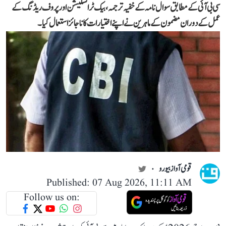
سی بی آئی کے مطابق سوال نامہ کے خفیہ ترجمہ، بیک ٹرانسلیشن اور پروف ریڈنگ کے
عمل کے دوران مضمون کے ماہرین نے اپنے اختیارات کا ناجائز استعمال کیا۔
قومی آواز بیورو
Published: 07 Aug 2026, 11:11 AM
Follow us on: