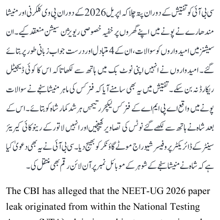
سی بی آئی کو تفتیش کے دوران پتہ چلا کہ اپریل 2026 کے دوران پی وی کلکرنی اور منیشا
مندھارے نے پونے میں اپنے گھروں پر خفیہ خصوصی ریویژن سیشن منعقد کیے۔ ان
سیشنز میں امیدواروں کو سوالات، ان کے 4 متبادل اور درست جواب زبانی طور پر بتائے
گئے۔ امیدواروں نے انہیں اپنی نوٹ بک میں ہاتھ سے لکھا تاکہ اس کا کوئی ڈیجیٹل
ریکارڈ نہ بن سکے۔ تفتیش میں یہ بھی سامنے آیا کہ فزکس کی ماہر منیشا سنجے نے سوالات
پونے میں واقع اے پی ایم اے کے فزکس لیکچرر تیجس ہرشد کمار شاہ کو بتائے۔ اس کے
بعد شاہ نے ہاتھ سے لکھے گئے نوٹس کی تصاویر کھینچیں اور انہیں لاتور کے رینوکائی کیریئر
سینٹر کے ڈائریکٹر پروفیسر شیوراج موٹے گاؤنکر کو بھیج دیا۔ سی بی آئی نے یہ بھی دعویٰ کیا
ہے کہ شاہ نے منیشا سنجے کے شوہر کے موبائل نمبر پر آن لائن رقم بھی منتقل کی۔
The CBI has alleged that the NEET-UG 2026 paper
leak originated from within the National Testing