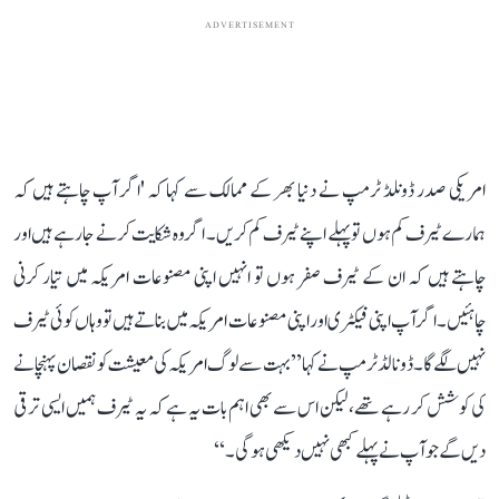
ADVERTISEMENT
امریکی صدر ڈونلڈ ٹرمپ نے دنیا بھر کے ممالک سے کہا کہ 'اگر آپ چاہتے ہیں کہ
ہمارے ٹیرف کم ہوں تو پہلے اپنے ٹیرف کم کریں۔ اگر وہ شکایت کرنے جا رہے ہیں اور
چاہتے ہیں کہ ان کے ٹیرف صفر ہوں تو انہیں اپنی مصنوعات امریکہ میں تیار کرنی
چاہئیں۔ اگر آپ اپنی فیکٹری اور اپنی مصنوعات امریکہ میں بناتے ہیں تو وہاں کوئی ٹیرف
نہیں لگے گا۔ڈونالڈ ٹرمپ نے کہا ’’ بہت سے لوگ امریکہ کی معیشت کو نقصان پہنچانے
کی کوشش کر رہے تھے، لیکن اس سے بھی اہم بات یہ ہے کہ یہ ٹیرف ہمیں ایسی ترقی
دیں گے جو آپ نے پہلے کبھی نہیں دیکھی ہو گی۔‘‘