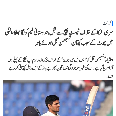
کرکٹ
سری لنکا کے خلاف ٹیسٹ میچ سے قبل ہندوستانی ٹیم کو لگا جھٹکا، انگلی
میں چوٹ کے سبب کپتان شبھمن گل ہوئے باہر
احتیاطاً شبھمن گل کو ’ایس ایل سی الیون‘ کے خلاف 3 روزہ وارم اپ میچ کے پہلے دن
آرام دیا گیا ہے۔ ان کی غیر موجودگی میں تجربہ کار بلے باز کے ایل راہل کپتانی کر رہے
ہیں۔