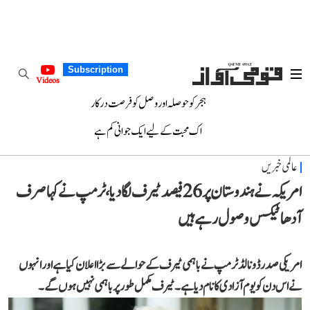
Subscription
Videos
ہجر کو حوصلہ اور وصل کو فرصت درکار
اک محبت کے لیے ایک جوانی کم ہے
عالمی خبریں
امریکہ نے ہندوستان پر 26 فیصد ٹیرف لگا دیا، ٹرمپ نے کہا صرف
آدھا ٹیکس وصول رہے ہیں
امریکی صدر ڈونالڈ ٹرمپ نے باہمی ٹیرف کے حوالے سے بڑا اعلان کیا ہے اور انہوں
نے اس دن کو یوم آزادی کا نام دیا ہے۔ ٹیرف مکمل طور پر باہمی نہیں ہوں گے۔