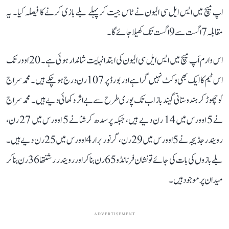
اپ میچ میں ایس ایل سی الیون نے ٹاس جیت کر پہلے بلے بازی کرنے کا فیصلہ کیا۔ یہ
مقابلہ 7 اگست سے 9 اگست تک کھیلا جائے گا۔
اس وارم اَپ میچ میں ایس ایل سی الیون کی ابتدا نہایت شاندار ہوئی ہے۔ 20 اوور تک
اس ٹیم کا ایک بھی وکٹ نہیں گرا ہے اور بورڈ پر 107 رن درج ہو چکے ہیں۔ محمد سراج
کو چھوڑ کر ہندوستانی گیندباز اب تک پوری طرح سے بے اثر دکھائی دیے ہیں۔ محمد سراج
نے 5 اوورس میں 14 رن دیے ہیں، جبکہ پرسدھ کرشنا نے 5 اوورس میں 27 رن،
رویندر جڈیجہ نے 5 اوورس میں 29 رن، گرنور برار 4 اوورس میں 25 رن دیے ہیں۔
بلے بازوں کی بات کی جائے تو نشان فرنانڈو 65 رن بنا کر اور رویندر رشنتھا 36 رن بنا کر
میدان پر موجود ہیں۔
ADVERTISEMENT