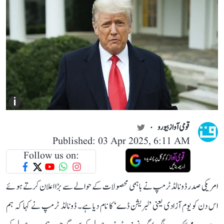
i
قومی آواز بیورو
Published: 03 Apr 2025, 6:11 AM
Follow us on:
امریکی صدر ڈونالڈ ٹرمپ نے باہمی محصولات کے حوالے سے بڑا اعلان کرتے ہوئے
اس دن کو یوم آزادی یعنی ’لبریشن ڈے‘ کا نام دیا ہے۔ ڈونالڈ ٹرمپ نے کہا کہ ہم