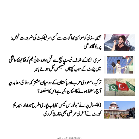
جین-زی کو موہن بھاگوت سے کسی سرٹیفکیٹ کی ضرورت نہیں:
پرینکا گاندھی
سری لنکا کے خلاف ٹیسٹ میچ سے قبل ہندوستانی ٹیم کو لگا جھٹکا، انگلی
میں چوٹ کے سبب کپتان شبھمن گل ہوئے باہر
ترکیہ، سعودی عرب اور پاکستان کے درمیان مشترکہ دفاعی معاہدہ پر
آج دستخط ہونے کا امکان، کیا ہے اس کا مقصد؟
40 سال پرانے ’بوفورس کیس‘ کا باب پوری طرح ہوا بند، سپریم
کورٹ نے آخری عرضی بھی خارج کر دی
ADVERTISEMENT