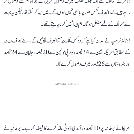
دوسرے ممالک سے لگ بھگ نصف ٹیرف وصول کریں گے جو وہ ہم سے وصول کر
رہے ہیں۔ لہذا ٹیرف مکمل طور پر باہمی نہیں ہوں گے۔ میں ایسا کر سکتا تھا، لیکن یہ بہت
سے ممالک کے لیے مشکل ہو گا۔ ہم ایسا نہیں کرنا چاہتے تھے۔
ڈونالڈ ٹرمپ نے اعلان کیا ہے کہ وہ کس ملک پر کتنا ٹیرف لگائیں گے۔ نئے ٹیرف ریٹ
کے مطابق امریکہ چین سے 34 فیصد، یورپی یونین سے 20 فیصد، جاپان سے 24 فیصد
اور ہندوستان سے 26 فیصد ٹیرف وصول کرے گا۔
ADVERTISEMENT
امریکا نے برطانیہ پر 10 فیصد درآمدی ڈیوٹی عائد کرنے کا فیصلہ کیا ہے۔ برطانیہ نے