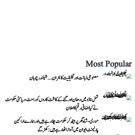
Most Popular
مصنوعی ذہانت اور تخلیقیت کا بحران... شیلندر چوہان
تمل ناڈو میں دھان اور گنے کے کاشت کاروں کو راحت، ریاستی حکومت
نے کیا اضافی رقم کا اعلان
مودی-شاہ گھر پر بیٹھ کر حکومت چلا رہے ہیں اور ہمارے اراکین
پارلیمنٹ ایوان میں آواز اٹھا رہے ہیں: کھڑگے