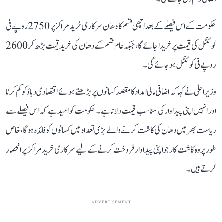
حکومت کے اس فیصلے کے بعد اچھی قسم کا دھان سرکاری خرید مراکز پر 2750 روپے فی
کوئنٹل کی قیمت پر خریدا جائے گا، جبکہ عام قسم کے دھان کی خرید قیمت بڑھ کر 2600
روپے فی کوئنٹل ہو جائے گی۔
وزیر اعلیٰ نے کہا کہ اضافی مالی امداد کا مقصد کسانوں پر بڑھتے ہوئے اقتصادی دباؤ کو کم کرنا
اور انہیں اپنی پیداوار کی مناسب قیمت دلانا ہے۔ حکومت کو امید ہے کہ اس فیصلے سے
ریاست بھر میں دھان کی کاشت کرنے والے بڑی تعداد میں کسانوں کو فائدہ ہوگا، خاص
طور پر وہ کاشت کار جو اپنی پیداوار فروخت کرنے کے لیے سرکاری خرید مراکز پر انحصار
کرتے ہیں۔
ADVERTISEMENT