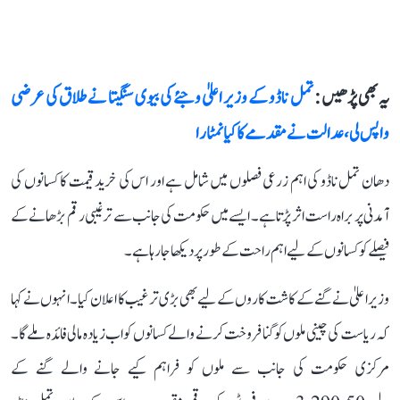
یہ بھی پڑھیں :
تمل ناڈو کے وزیر اعلیٰ وجئے کی بیوی سنگیتا نے طلاق کی عرضی
واپس لی، عدالت نے مقدمے کا کیا نمٹارا
دھان تمل ناڈو کی اہم زرعی فصلوں میں شامل ہے اور اس کی خرید قیمت کا کسانوں کی
آمدنی پر براہ راست اثر پڑتا ہے۔ ایسے میں حکومت کی جانب سے ترغیبی رقم بڑھانے کے
فیصلے کو کسانوں کے لیے اہم راحت کے طور پر دیکھا جا رہا ہے۔
وزیر اعلیٰ نے گنے کے کاشت کاروں کے لیے بھی بڑی ترغیب کا اعلان کیا۔ انہوں نے کہا
کہ ریاست کی چینی ملوں کو گنا فروخت کرنے والے کسانوں کو اب زیادہ مالی فائدہ ملے گا۔
مرکزی حکومت کی جانب سے ملوں کو فراہم کیے جانے والے گنے کے