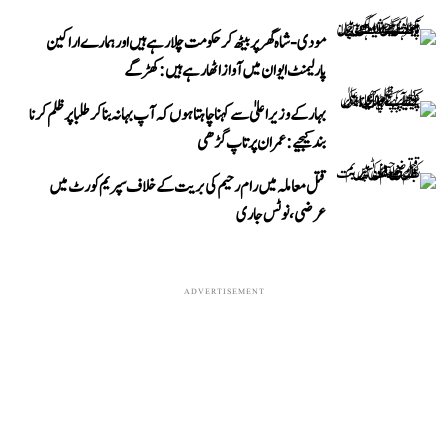
مودی-شاہ گھر پر بیٹھ کر حکومت چلا رہے ہیں اور ہمارے اراکین
پارلیمنٹ ایوان میں آواز اٹھا رہے ہیں: کھڑگے
بہار کے وزیر اعلیٰ سے کہنا چاہتا ہوں کہ آپ بہانہ بنا کر طلبا پر ظلم کرنا
بند کیجیے: عمران پرتاپ گڑھی
قتل معاملہ میں رام رحیم کی بریت کے خلاف سپریم کورٹ میں
عرضی، نوٹس جاری
ADVERTISEMENT