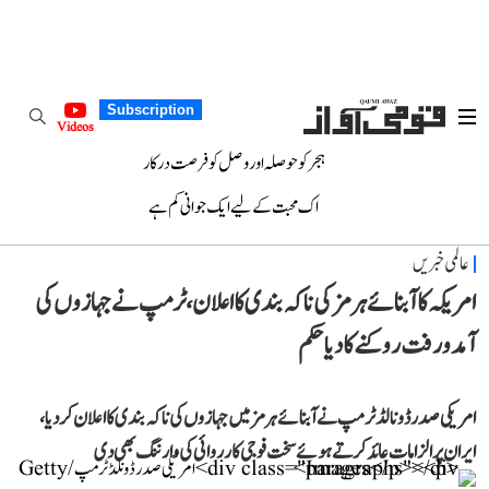
Subscription
Videos
ہجر کو حوصلہ اور وصل کو فرصت درکار
اک محبت کے لیے ایک جوانی کم ہے
عالمی خبریں
امریکہ کا آبنائے ہرمز کی ناکہ بندی کا اعلان، ٹرمپ نے جہازوں کی
آمد و رفت روکنے کا دیا حکم
امریکی صدر ڈونالڈ ٹرمپ نے آبنائے ہرمز میں جہازوں کی ناکہ بندی کا اعلان کر دیا،
ایران پر الزامات عائد کرتے ہوئے سخت فوجی کارروائی کی وارننگ بھی دی