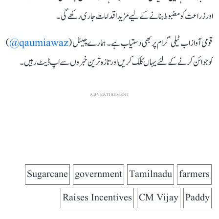
اور زراعت کو مضبوط بنانے کے لیے مزید اقدامات جاری رکھے گی۔
قومی آواز اب ٹیلی گرام پر بھی دستیاب ہے۔ ہمارے چینل (
qaumiawaz@
)
کو جوائن کرنے کے لئے یہاں کلک کریں اور تازہ ترین خبروں سے اپ ڈیٹ رہیں۔
ADVERTISEMENT
Sugarcane
government
Tamilnadu
farmers
Raises Incentives
CM Vijay
Paddy