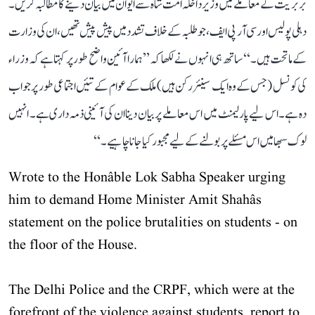
بربریت کے معاملے میں وزیر داخلہ امت شاہ سے ایوان میں بیان دینے کا مطالبہ کریں۔
دہلی پولیس اور سی آر پی ایف، جو طلبہ کے خلاف تشدد میں پیش پیش تھیں، ان کی وزارت
کے ماتحت ہیں۔‘‘ ساتھ ہی انہوں نے لکھا کہ ’’ہمارا آئین واضح طور پر کہتا ہے کہ وزراء
کی کونسل (جس کے وہ ایک سینئر رکن ہیں) ملک کے عوام کے تئیں اجتماعی طور پر جواب
دہ ہے۔ اس لیے پارلیمنٹ میں اس معاملے پر بیان دینا ان کی آئینی ذمہ داری ہے۔ انہیں
لوک سبھا میں اس مسئلے پر بولنے کے لیے مجبور کیا جانا چاہیے۔‘‘
Wrote to the Honâble Lok Sabha Speaker urging
him to demand Home Minister Amit Shahâs
statement on the police brutalities on students - on
the floor of the House.
The Delhi Police and the CRPF, which were at the
forefront of the violence against students, report to