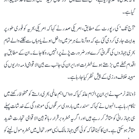
گیا ہے۔
’آج تک‘ کی رپورٹ کے مطابق، امریکی صدر نے کہا کہ امریکی بحریہ کو فوری طور پر
ہدایت جاری کر دی گئی ہے کہ وہ آبنائے ہرمز میں داخل ہونے یا وہاں سے نکلنے والے تمام
بحری جہازوں کی نگرانی کرے اور ضرورت پڑنے پر انہیں روکا جائے۔ ان کے مطابق یہ
اقدام خطے میں بڑھتے ہوئے خطرات اور ایران کی جانب سے بین الاقوامی ذمہ داریوں کی
مبینہ خلاف ورزی کے پیش نظر کیا جا رہا ہے۔
ڈونالڈ ٹرمپ نے ایران پر الزام عائد کیا کہ وہ اس اہم عالمی بحری راستے کو محفوظ رکھنے میں
ناکام رہا ہے۔ انہوں نے کہا کہ سمندر میں بارودی سرنگوں کی موجودگی کے خدشات پہلے
ہی جہاز رانی کو متاثر کر رہے ہیں اور اگر یہ خطرہ برقرار رہا تو بین الاقوامی تجارت شدید
متاثر ہو سکتی ہے۔ ان کا کہنا تھا کہ کوئی بھی جہاز مالک ایسی صورتحال میں خطرہ مول لینے کو