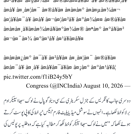
à¤ªà¥à¤°à¤§à¤¾à¤¨à¤®à¤à¤¤à¥à¤°à¥ à¤®à¥à¤¦à¥
à¤­à¥ à¤¸à¤¦à¤¨ à¤®à¥à¤ à¤à¤à¤° à¤à¤µà¤¾à¤¬
à¤¦à¥à¤¨à¥ à¤à¥ à¤¬à¤¦à¤²à¥ à¤°à¤¾à¤¤ à¤®à¥à¤
à¤à¤à¤¸à¥à¤à¤¾à¤à¥à¤°à¤¾à¤® à¤ªà¤° à¤°à¥à¤²
à¤¬à¤¨à¤¾ à¤°à¤¹à¥ à¤¹à¥à¤à¥¤
à¤à¤à¤¿à¤° à¤¯à¥ à¤²à¥à¤ à¤¸à¤¦à¤¨ à¤®à¥à¤
à¤à¤¨à¥ à¤¸à¥ à¤à¥à¤¯à¥à¤ à¤¡à¤° à¤°à¤¹à¥â¦
pic.twitter.com/f1iB24y5bY
August 10, 2026
— Congress (@INCIndia)
دوسری جانب کانگریس کے جنرل سکریٹری کے سی وینوگوپال نے لوک سبھا اسپیکر اوم
برلا کو خط لکھا ہے۔ انہوں نے سوشل میڈیا پلیٹ فارم ’ایکس‘ پر خط کی کاپی پوسٹ کرتے
ہوئے لکھا کہ ’’میں نے لوک سبھا اسپیکر کو خط لکھ کر مطالبہ کیا ہے کہ وہ طلبہ پر پولیس کی