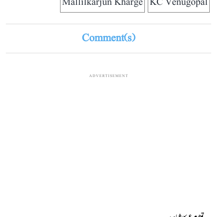
Mallilkarjun Kharge
KC Venugopal
Comment(s)
ADVERTISEMENT