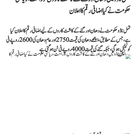
حکومت نے کیا اضافی رقم کا اعلان
تمل ناڈو حکومت نے دھان اور گنے کے کاشت کاروں کے لیے اضافی رقم کا اعلان کیا
ہے، جس کے مطابق، اچھے دھان کی قیمت 2750 اور عام دھان کی 2600 روپے فی
کوئنٹل ہوگی، جبکہ گنے کی قیمت 4000 روپے فی ٹن ہو گئی ہے