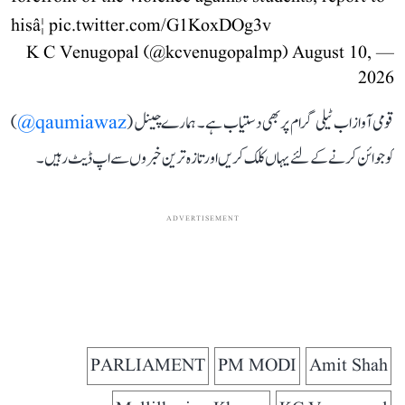
hisâ¦
pic.twitter.com/G1KoxDOg3v
August 10,
— K C Venugopal (@kcvenugopalmp)
2026
قومی آواز اب ٹیلی گرام پر بھی دستیاب ہے۔ ہمارے چینل (
qaumiawaz@
)
کو جوائن کرنے کے لئے یہاں کلک کریں اور تازہ ترین خبروں سے اپ ڈیٹ رہیں۔
ADVERTISEMENT
PARLIAMENT
PM MODI
Amit Shah