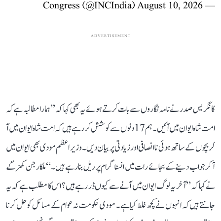
August 10, 2026
— Congress (@INCIndia)
ADVERTISEMENT
کانگریس صدر نے نامہ نگاروں سے بات کرتے ہوئے یہ بھی کہا کہ ’’ہمارا مطالبہ ہے کہ
امت شاہ ایوان میں آئیں۔ ہم 17 دنوں سے کوشش کر رہے ہیں کہ امت شاہ ایوان میں آ
کر بچوں کے ساتھ ہوئی ناانصافی اور زیادتی پر بیان دیں۔ وزیر اعظم مودی بھی ایوان میں
آ کر جواب دینے کے بجائے رات میں انسٹاگرام پر ریل بنا رہے ہیں۔‘‘ ملکارجن کھڑگے
نے کہا کہ ’’آخر یہ لوگ ایوان میں آنے سے کیوں ڈر رہے ہیں؟ اس کا مطلب ہے کہ یہ
جانتے ہیں کہ انہوں نے کچھ غلط کیا ہے۔ مودی حکومت نہ عوام کے مسائل کو حل کرنا