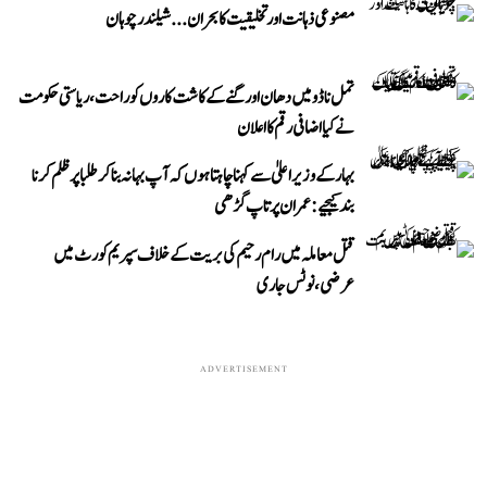
مصنوعی ذہانت اور تخلیقیت کا بحران... شیلندر چوہان
تمل ناڈو میں دھان اور گنے کے کاشت کاروں کو راحت، ریاستی حکومت
نے کیا اضافی رقم کا اعلان
بہار کے وزیر اعلیٰ سے کہنا چاہتا ہوں کہ آپ بہانہ بنا کر طلبا پر ظلم کرنا
بند کیجیے: عمران پرتاپ گڑھی
قتل معاملہ میں رام رحیم کی بریت کے خلاف سپریم کورٹ میں
عرضی، نوٹس جاری
ADVERTISEMENT