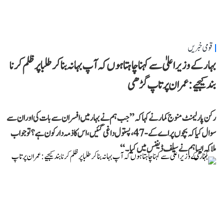
قومی خبریں
بہار کے وزیر اعلیٰ سے کہنا چاہتا ہوں کہ آپ بہانہ بنا کر طلبا پر ظلم کرنا
بند کیجیے: عمران پرتاپ گڑھی
رکن پارلیمنٹ منوج کمار نے کہا کہ ’’جب ہم نے بہار میں افسران سے بات کی اور ان سے
سوال کیا کہ بچوں پر اے کے-47، پستول داغی گئیں، اس کا ذمہ دار کون ہے؟ تو جواب
ملا کہ ایسا ہم نے سیلف ڈیفنس میں کیا۔‘‘