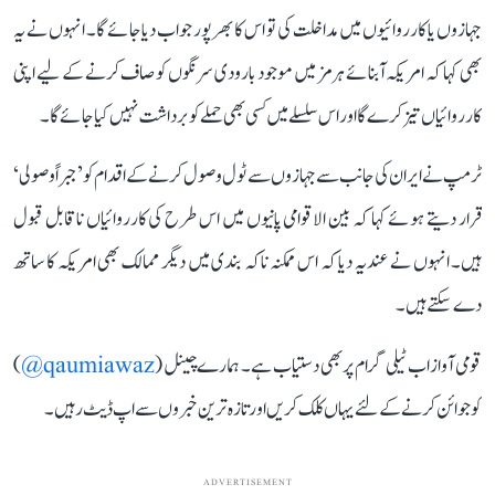
جہازوں یا کارروائیوں میں مداخلت کی تو اس کا بھرپور جواب دیا جائے گا۔ انہوں نے یہ
بھی کہا کہ امریکہ آبنائے ہرمز میں موجود بارودی سرنگوں کو صاف کرنے کے لیے اپنی
کارروائیاں تیز کرے گا اور اس سلسلے میں کسی بھی حملے کو برداشت نہیں کیا جائے گا۔
ٹرمپ نے ایران کی جانب سے جہازوں سے ٹول وصول کرنے کے اقدام کو ’جبراً وصولی‘
قرار دیتے ہوئے کہا کہ بین الاقوامی پانیوں میں اس طرح کی کارروائیاں ناقابل قبول
ہیں۔ انہوں نے عندیہ دیا کہ اس ممکنہ ناکہ بندی میں دیگر ممالک بھی امریکہ کا ساتھ
دے سکتے ہیں۔
قومی آواز اب ٹیلی گرام پر بھی دستیاب ہے۔ ہمارے چینل (
qaumiawaz@
)
کو جوائن کرنے کے لئے یہاں کلک کریں اور تازہ ترین خبروں سے اپ ڈیٹ رہیں۔
ADVERTISEMENT