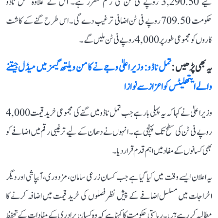
لیے 3,290.50 روپے فی ٹن کی رقم مقرر ہے۔ اس کے علاوہ تمل ناڈو
حکومت 709.50 روپے فی ٹن اضافی ترغیب دے گی۔ اس طرح گنے کے کاشت
کاروں کو مجموعی طور پر 4,000 روپے فی ٹن ملیں گے۔
یہ بھی پڑھیں :
تمل ناڈو: وزیر اعلیٰ وجے نے کامن ویلتھ گیمز میں میڈل جیتنے
والے ایتھلیٹس کو اعزاز سے نوازا
وزیر اعلیٰ نے کہا کہ یہ پہلی بار ہے جب تمل ناڈو میں گنے کی مجموعی خرید قیمت 4,000
روپے فی ٹن کی سطح تک پہنچی ہے۔ انہوں نے دھان کے لیے ترغیبی رقم میں اضافے کو
بھی کسانوں کے مفاد میں اہم قدم قرار دیا۔
یہ اعلان ایسے وقت میں کیا گیا ہے جب کسان زرعی سامان، مزدوری، آبپاشی اور دیگر
اخراجات میں مسلسل اضافے کے پیش نظر فصلوں کی خرید قیمت میں اضافہ کرنے کا
مطالبہ کر رہے ہیں۔ ریاستی حکومت کا کہنا ہے کہ وہ کسان برادری کے مفادات کے تحفظ