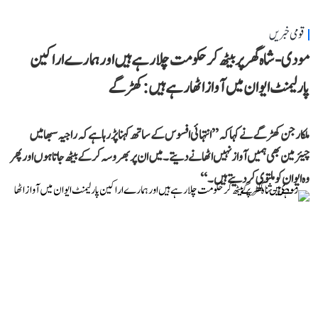
قومی خبریں
مودی-شاہ گھر پر بیٹھ کر حکومت چلا رہے ہیں اور ہمارے اراکین
پارلیمنٹ ایوان میں آواز اٹھا رہے ہیں: کھڑگے
ملکارجن کھڑگے نے کہا کہ ’’انتہائی افسوس کے ساتھ کہنا پڑ رہا ہے کہ راجیہ سبھا میں
چیئرمین بھی ہمیں آواز نہیں اٹھانے دیتے۔ میں ان پر بھروسہ کر کے بیٹھ جاتا ہوں اور پھر
وہ ایوان کو ملتوی کر دیتے ہیں۔‘‘