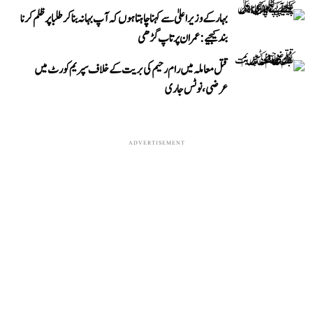
بہار کے وزیر اعلیٰ سے کہنا چاہتا ہوں کہ آپ بہانہ بنا کر طلبا پر ظلم کرنا
بند کیجیے: عمران پرتاپ گڑھی
قتل معاملہ میں رام رحیم کی بریت کے خلاف سپریم کورٹ میں
عرضی، نوٹس جاری
ADVERTISEMENT