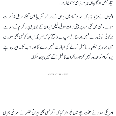
تیار نہیں ہوگا جہاں ہر لمحہ تباہی کا اندیشہ ہو۔
انہوں نے مزید بتایا کہ اسلام آباد میں ایران کے ساتھ تقریباً بیس گھنٹے طویل مذاکرات
ہوئے، جن میں کئی امور پر پیش رفت ہوئی، لیکن ایران کے جوہری پروگرام کے معاملے
پر کوئی اتفاق رائے نہیں ہو سکا۔ ٹرمپ نے واضح کیا کہ امریکہ ایران کو کسی بھی صورت
میں جوہری ہتھیار حاصل کرنے کی اجازت نہیں دے گا اور جب تک ایران اپنے
پروگرام کو محدود نہیں کرتا، مذاکرات کا عمل آگے نہیں بڑھ سکتا۔
ADVERTISEMENT
امریکی صدر نے سخت لہجے میں خبردار کیا کہ اگر کسی بھی ایرانی عنصر نے امریکی بحری