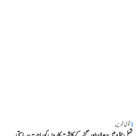
قومی خبریں
تمل ناڈو میں دھان اور گنے کے کاشت کاروں کو راحت، ریاستی