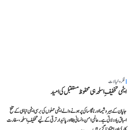
فکر و خیالات
ایٹمی تخفیفِ اسلحہ ہی محفوظ مستقبل کی امید
جاپان کے ہیروشیما اور ناگاساکی پر ہونے والے ایٹمی حملوں کی برسی ایٹمی تباہی کے تلخ
اسباق یاد دلاتی ہے۔ عالمی امن، انسانی بقا اور پائیدار ترقی کے لیے تخفیفِ اسلحہ، سفارت
کاری اور اعتماد ناگزیر ہیں