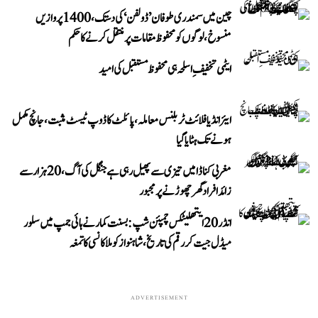
چین میں سمندری طوفان ’ڈولفن‘ کی دستک، 1400 پروازیں
منسوخ، لوگوں کو محفوظ مقامات پر منتقل کرنے کا حکم
ایٹمی تخفیفِ اسلحہ ہی محفوظ مستقبل کی امید
ایئر انڈیا فلائٹ ٹربلنس معاملہ، پائلٹ کا ڈوپ ٹیسٹ مثبت، جانچ مکمل
ہونے تک ہٹایا گیا
مغربی کناڈا میں تیزی سے پھیل رہی ہے جنگل کی آگ، 20 ہزار سے
زائد افراد گھر چھوڑنے پر مجبور
انڈر 20 ایتھلیٹکس چمپئن شپ: بسنت کمار نے ہائی جمپ میں سلور
میڈل جیت کر رقم کی تاریخ، شاہنواز کو ملا کانسی کا تمغہ
ADVERTISEMENT