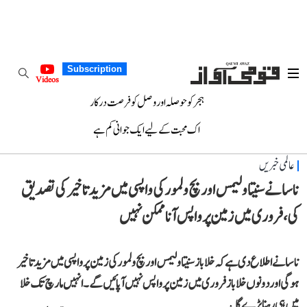
Subscription
Videos
ہجر کو حوصلہ اور وصل کو فرصت درکار
اک محبت کے لیے ایک جوانی کم ہے
عالمی خبریں
ناسا نے سنیتا ولیمس اور بچ ولمور کی واپسی میں مزید تاخیر کی تصدیق
کی، فروری میں زمین پر واپس آنا ممکن نہیں
ناسا نے اطلاع دی ہے کہ خلا باز سنیتا ولیمس اور بچ ولمور کی زمین پر واپسی میں مزید تاخیر
ہو گی اور دونوں خلا باز فروری میں زمین پر واپس نہیں آ پائیں گے۔ انہیں مارچ تک خلا
میں ہی رہنا پڑے گا