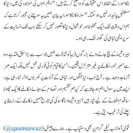
ناکامورا کے الفاظ اس حقیقت کو واضح کرتے ہیں: " ایٹم بموں کی موجودگی میں دنیا کا
مستقبل پائیدار نہیں ہو سکتا۔"سوزوکا ناکامورا یہ بیان ہمیں یہ سوچنے پر مجبور کرتا ہے کہ
ہم اس وقت تک ایک محفوظ اور خوشحال دنیا کا تصور نہیں کر سکتے جب تک انسانیت کے
سر پر ایٹمی تباہی کی تلوار لٹک رہی ہو۔
ہیروشیما کے بچ جانے والے بزرگوں (ہباکوشا) سے ہمیں جو سب سے بڑا سبق ملتا ہے، وہ
ہے 'صبر' اور مکالمے پر غیر متزلزل یقین۔ امن کا قیام کوئی فوری عمل نہیں بلکہ ایک صبر
آزما جدوجہد ہے ۔ آج جب دنیا جنگوں اور تباہی کے آلات پر کھربوں ڈالر لٹا رہی ہے،
ایسے میں یہ سوال اہم ہو جاتا ہے کہ کیا ہم تقسیم اور تصادم کے بجائے مکالمے کا ایک چھوٹا
سا قدم اٹھانے کے لیے تیار ہیں؟ ہیروشیما و ناگاساکی کی تاریخ ہمیں مکالمے کے راستے پر
چلنے کی ترغیب دیتی ہے۔
قومی آواز اب ٹیلی گرام پر بھی دستیاب ہے۔ ہمارے چینل (
qaumiawaz@
)