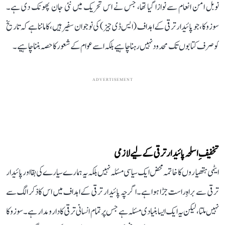
نوبل امن انعام سے نوازا گیا تھا، جس نے اس تحریک میں نئی جان پھونک دی ہے۔
سوزوکا، جو پائیدار ترقی کے اہداف (ایس ڈی جیز) کی نوجوان سفیر ہیں، کا ماننا ہے کہ تاریخ
کو صرف کتابوں تک محدود نہیں رہنا چاہیے بلکہ اسے عوام کے شعور کا حصہ بننا چاہیے۔
ADVERTISEMENT
تخفیفِ اسلحہ پائیدار ترقی کے لیے لازمی
ایٹمی ہتھیاروں کا خاتمہ محض ایک سیاسی مسئلہ نہیں بلکہ یہ ہمارے سیارے کی بقا اور پائیدار
ترقی سے براہِ راست جڑا ہوا ہے۔ اگرچہ پائیدار ترقی کے اہداف میں اس کا ذکر الگ سے
نہیں ملتا، لیکن یہ ایک ایسا بنیادی مسئلہ ہے جس پر تمام انسانی ترقی کا دارومدار ہے۔ سوزوکا