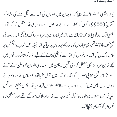
آگے بڑھے گا۔
نیوز ایجنسی ’سنہوا‘ نے بتایا کہ فوجیان میں طوفان کی آمد سے قبل ہفتے کی شام کو
تقریباً 99000 لوگوں کو خطرے والے علاقوں سے دوسری جگہ منتقل کیا گیا تھا۔
جھجیانگ اور فوجیان میں 200 سے زائد فیری روٹ پر سروسز روک دی گئی ہیں۔ جمعہ کی
صبح تک 474 تعمیری جہازوں کو بندرگاہ پر واپس بلا لیا گیا تھا، جبکہ آف شور پروجیکٹس پر
کام روک دیا گیا تھا۔ مسافروں کی حفاظت کو یقینی بنانے کے لیے اتوار کو متاثرہ علاقوں میں
کچھ ٹرین سروسز بھی معطل کر دی گئیں۔ چین میں سمندری طوفان ’ڈولفن‘ کے آنے
سے 2 ہفتے قبل جنوبی صوبے گوانگ ڈونگ میں ’نول‘ آیا تھا، جسے اس وقت حکام نے
رواں سال چین میں آنے والا سب سے طاقتور طوفان قرار دیا تھا۔ چین پہنچنے سے قبل
فلپائن میں سمندری طوفان ’نول‘ کی وجہ سے 3 افراد ہلاک ہو گئے تھے اور سینکڑوں
گھروں کو نقصان پہنچا تھا۔