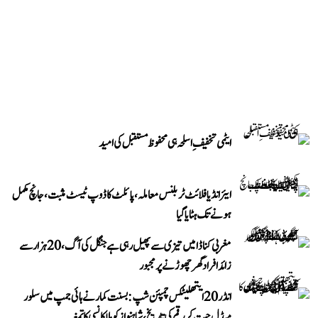
ایٹمی تخفیفِ اسلحہ ہی محفوظ مستقبل کی امید
ایئر انڈیا فلائٹ ٹربلنس معاملہ، پائلٹ کا ڈوپ ٹیسٹ مثبت، جانچ مکمل
ہونے تک ہٹایا گیا
مغربی کناڈا میں تیزی سے پھیل رہی ہے جنگل کی آگ، 20 ہزار سے
زائد افراد گھر چھوڑنے پر مجبور
انڈر 20 ایتھلیٹکس چمپئن شپ: بسنت کمار نے ہائی جمپ میں سلور
میڈل جیت کر رقم کی تاریخ، شاہنواز کو ملا کانسی کا تمغہ