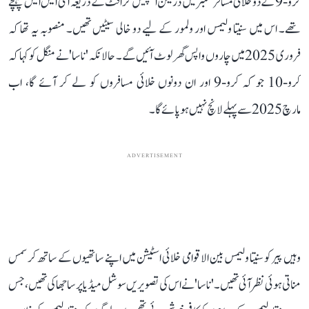
کرو-9 کے دو خلائی مسافر ستمبر میں ڈریگن اسپیس کرافٹ کے ذریعہ آئی ایس ایس پہنچے
تھے۔ اس میں سنیتا ولیمس اور ولمور کے لیے دو خالی سیٹیں تھیں۔ منصوبہ یہ تھا کہ
فروری 2025 میں چاروں واپس گھر لوٹ آئیں گے۔ حالانکہ 'ناسا' نے منگل کو کہا کہ
کرو-10 جو کہ کرو-9 اور ان دونوں خلائی مسافروں کو لے کر آئے گا، اب
مارچ 2025 سے پہلے لانچ نہیں ہو پائے گا۔
ADVERTISEMENT
وہیں پیر کو سنیتا ولیمس بین الاقوامی خلائی اسٹیشن میں اپنے ساتھیوں کے ساتھ کرسمس
مناتی ہوئی نظر آئی تھیں۔ 'ناسا' نے اس کی تصویریں سوشل میڈیا پر ساجھا کی تھیں، جس