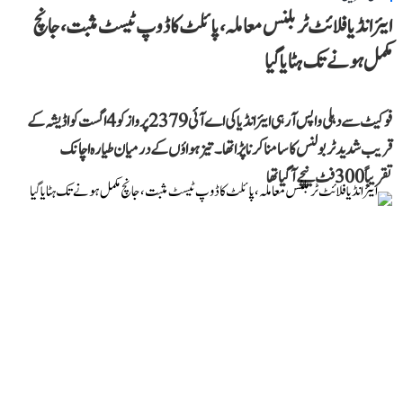
ایئر انڈیا فلائٹ ٹربلنس معاملہ، پائلٹ کا ڈوپ ٹیسٹ مثبت، جانچ
مکمل ہونے تک ہٹایا گیا
فوکیٹ سے دہلی واپس آ رہی ایئر انڈیا کی اے آئی 2379 پرواز کو 4 اگست کو اڈیشہ کے
قریب شدید ٹربولنس کا سامنا کرنا پڑا تھا۔ تیز ہواؤں کے درمیان طیارہ اچانک
تقریباً 300 فٹ نیچے آ گیا تھا