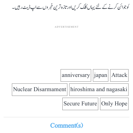
کو جوائن کرنے کے لئے یہاں کلک کریں اور تازہ ترین خبروں سے اپ ڈیٹ رہیں۔
ADVERTISEMENT
anniversary
japan
Attack
Nuclear Disarmament
hiroshima and nagasaki
Secure Future
Only Hope
Comment(s)