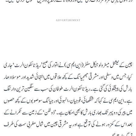
درجنوں فیری سروسز روک دی گئیں اور 180 سے زائد پروازیں منسوخ کر دی گئیں۔
ADVERTISEMENT
چین کے نیشنل میٹرولوجیکل سنٹر (این ایم سی) نے اتوار کی صبح ’ریڈ ٹائفون الرٹ‘ جاری
کیا، جس میں وسطی اور مشرقی جھجیانگ کے کچھ علاقوں میں انتہائی شدید اور موسلا دھار
بارش کی پیشگوئی کی گئی ہے۔ ریڈ ٹائفون الرٹ طوفان کی سب سے سنگین ترین وارننگ
ہے۔ این ایم سی نے کہا کہ شنگھائی، فوجیان، انہوئی اور جیانگ سو صوبوں کے کچھ حصوں
میں پیر کی دوپہر تک بھاری بارش کا بھی امکان ہے۔ ’ڈولفن‘ کے زمین سے ٹکرانے کے
بعد اس کے کمزور ہونے کی توقع ہے اور یہ مشرقی چین میں شمال مغربی سمت کی طرف