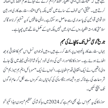
کہتے ہیں کہ حقیقت میں ایٹمی ہتھیار تحفظ فراہم کرنے کے بجائے عدم تحفظ میں اضافہ
کرتے ہیں۔ حقیقی امن خوف کے سائے میں نہیں بلکہ باہمی اعتماد، سفارت کاری اور بین
الاقوامی قوانین کی پاسداری سے حاصل ہو سکتا ہے۔ ایٹمی طاقتوں کو یہ تسلیم کرنا ہوگا کہ
سلامتی کا راستہ ہتھیاروں کے انبار میں نہیں بلکہ ان کے مکمل خاتمے میں چھپا ہے۔
تاریخ کو نئی نسل تک پہنچانے کی مہم
جہاں سفارت کار پالیسیوں پر بحث کر رہے ہیں، وہیں نوجوان نسل اس مہم کا اخلاقی بوجھ
اٹھائے ہوئے ہے۔ سوزوکا ناکامورا، جن کی دادی خود 'ہباکوشا' (ایٹمی حملے میں بچ جانے
والی) تھیں، نے ایک انقلابی قدم اٹھایا ہے۔ انہوں نے ایک "موبائل ایٹم بم میوزیم" کی
شروعات کی ہے تاکہ ہیروشیما اور ناگاساکی کی کہانیاں بند کمروں سے نکل کر عام لوگوں
تک پہنچ سکیں۔
سوزوکا کی یہ مہم اس لیے بھی اہم ہے کہ 2024 میں ہباکوشا کی تنظیم 'نیہون ہیڈانکیو' کو