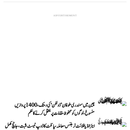
ADVERTISEMENT
چین میں سمندری طوفان ’ڈولفن‘ کی دستک، 1400 پروازیں
منسوخ، لوگوں کو محفوظ مقامات پر منتقل کرنے کا حکم
ایئر انڈیا فلائٹ ٹربلنس معاملہ، پائلٹ کا ڈوپ ٹیسٹ مثبت، جانچ مکمل