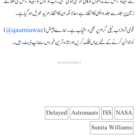
سے سنیتا ولیمس کے مداحوں کو کافی خوشی ہوئی تھی۔ اب لوگوں کو سنیتا ولیمس کی خلا سے
زمین پر جلد سے جلد واپسی کا انتظار ہے، حالانکہ ان کا انتظار مزید طویل ہو گیا ہے۔
قومی آواز اب ٹیلی گرام پر بھی دستیاب ہے۔ ہمارے چینل (
qaumiawaz@
)
کو جوائن کرنے کے لئے یہاں کلک کریں اور تازہ ترین خبروں سے اپ ڈیٹ رہیں۔
ADVERTISEMENT
Delayed
Astronauts
ISS
NASA
Sunita Williams