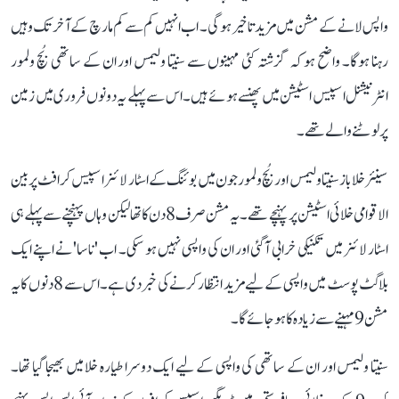
واپس لانے کے مشن میں مزید تاخیر ہوگی۔ اب انہیں کم سے کم مارچ کے آخر تک وہیں
رہنا ہوگا۔ واضح ہو کہ گزشتہ کئی مہینوں سے سنیتا ولیمس اور ان کے ساتھی بُچ ولمور
انٹرنیشنل اسپیس اسٹیشن میں پھنسے ہوئے ہیں۔ اس سے پہلے یہ دونوں فروری میں زمین
پر لوٹنے والے تھے۔
سینئر خلا باز سنیتا ولیمس اور بُچ ولمور جون میں بوئنگ کے اسٹار لائنر اسپیس کرافٹ پر بین
الاقوامی خلائی اسٹیشن پر پہنچے تھے۔ یہ مشن صرف 8 دن کا تھا لیکن وہاں پہنچنے سے پہلے ہی
اسٹار لائنر میں تکنیکی خرابی آ گئی اور ان کی واپسی نہیں ہو سکی۔ اب 'ناسا' نے اپنے ایک
بلاگٹ پوسٹ میں واپسی کے لیے مزید انتظار کرنے کی خبر دی ہے۔ اس سے 8 دنوں کا یہ
مشن 9 مہینے سے زیادہ کا ہو جائے گا۔
سنیتا ولیمس اور ان کے ساتھی کی واپسی کے لیے ایک دوسرا طیارہ خلا میں بھیجا گیا تھا۔