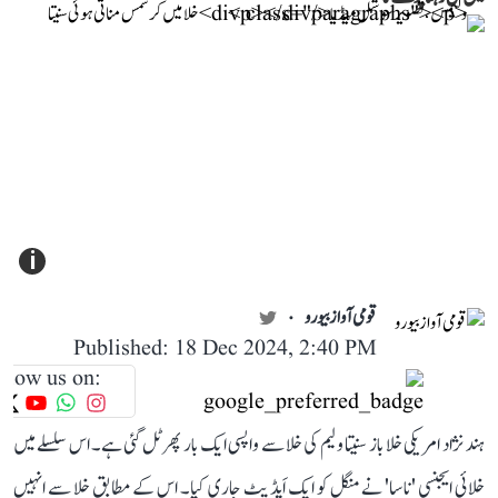
i
قومی آواز بیورو
Published: 18 Dec 2024, 2:40 PM
llow us on:
ہند نژاد امریکی خلا باز سنیتا ولیم کی خلا سے واپسی ایک بار پھر ٹل گئی ہے۔ اس سلسلے میں
خلائی ایجنسی 'ناسا' نے منگل کو ایک اَپڈیٹ جاری کیا۔ اس کے مطابق خلا سے انہیں