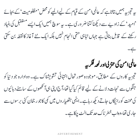
یہ تجزیہ ہمیں بتاتا ہے کہ عالمی امن کے قیام کے لیے المیے کو محض ’مظلومیت‘ کے بجائے
’امید‘ کے زاویے سے دیکھنا کتنا ضروری ہے۔ یہ سوچ ہمیں ایک ایسے مستقبل کی بنیاد
رکھنے کے قابل بناتی ہے جہاں تباہی حتمی انجام نہیں بلکہ ایک نئے آغاز کا نقطہ بن سکتی
ہے۔
عالمی امن کی تنزلی اور لمحہ فکریہ
تجزیہ کاروں کے مطابق، موجودہ صورتحال انتہائی تشویشناک ہے۔ وہ ادارہ جو دنیا کو
جنگوں سے نجات دلانے کے لیے قائم کیا گیا تھا، آج اپنی ہی آنکھوں کے سامنے دہائیوں
کی محنت کو رائیگاں جاتے دیکھ رہا ہے۔ ایٹمی ہتھیاروں میں کمی کا جو رجحان کئی برسوں سے
جاری تھا، وہ اب خطرناک حد تک الٹ چکا ہے۔
ADVERTISEMENT