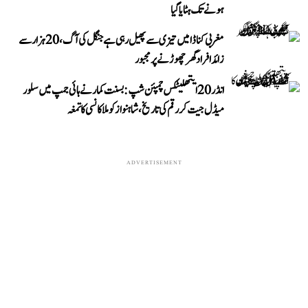
ہونے تک ہٹایا گیا
مغربی کناڈا میں تیزی سے پھیل رہی ہے جنگل کی آگ، 20 ہزار سے
زائد افراد گھر چھوڑنے پر مجبور
انڈر 20 ایتھلیٹکس چمپئن شپ: بسنت کمار نے ہائی جمپ میں سلور
میڈل جیت کر رقم کی تاریخ، شاہنواز کو ملا کانسی کا تمغہ
ADVERTISEMENT