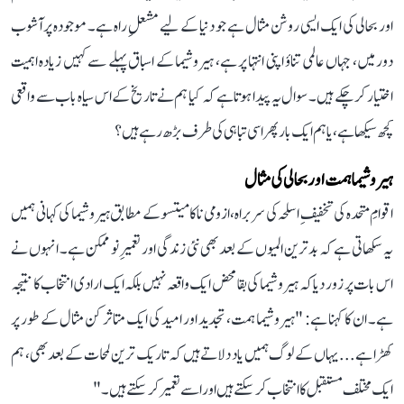
اور بحالی کی ایک ایسی روشن مثال ہے جو دنیا کے لیے مشعلِ راہ ہے۔ موجودہ پرآشوب
دور میں، جہاں عالمی تناؤ اپنی انتہا پر ہے، ہیروشیما کے اسباق پہلے سے کہیں زیادہ اہمیت
اختیار کر چکے ہیں۔ سوال یہ پیدا ہوتا ہے کہ کیا ہم نے تاریخ کے اس سیاہ باب سے واقعی
کچھ سیکھا ہے، یا ہم ایک بار پھر اسی تباہی کی طرف بڑھ رہے ہیں؟
ہیروشیما ہمت اور بحالی کی مثال
اقوامِ متحدہ کی تخفیفِ اسلحہ کی سربراہ، ازومی ناکامیتسو کے مطابق ہیروشیما کی کہانی ہمیں
یہ سکھاتی ہے کہ بدترین المیوں کے بعد بھی نئی زندگی اور تعمیرِ نو ممکن ہے۔ انہوں نے
اس بات پر زور دیا کہ ہیروشیما کی بقا محض ایک واقعہ نہیں بلکہ ایک ارادی انتخاب کا نتیجہ
ہے۔ ان کا کہنا ہے: "ہیروشیما ہمت، تجدید اور امید کی ایک متاثر کن مثال کے طور پر
کھڑا ہے... یہاں کے لوگ ہمیں یاد دلاتے ہیں کہ تاریک ترین لمحات کے بعد بھی، ہم
ایک مختلف مستقبل کا انتخاب کر سکتے ہیں اور اسے تعمیر کر سکتے ہیں۔"