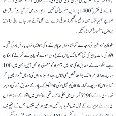
براڈکاسٹر ’چائنا سنٹرل ٹیلی ویژن‘ (سی سی ٹی وی) کے مطابق اتوار کو شنگھائی آنے اور
جانے والی تقریباً 1400 پروازیں منسوخ کی گئیں۔ رپورٹ میں کہا گیا ہے کہ قریبی
صوبے جھجیانگ میں واقع ہانگجھوڈ ہوائی اڈے سے بھی آنے اور جانے والی 270
پروازیں منسوخ کر دی گئیں۔
طوفان ’ڈولفن‘ کی وجہ سے گزشتہ دنوں جاپان کے اوکی ناوا میں شدید بارش ہوئی تھی۔
اتوار کی رات یا پیر کی صبح جھجیانگ یا اس کے پڑوسی صوبے فوجیان سے ٹکرانے کا امکان
ہے۔ حکومت کے مطابق اوکی ناوا میں 7 افراد کو معمولی چوٹیں آئیں، جن میں 100
سال سے زائد عمر کا ایک بوڑھا شخص بھی شامل ہے، جو تیز ہواؤں کی زد میں آ کر زمین پر گر
گیا اور اس کا سر پھٹ گیا۔ علاقائی یوٹیلیٹی اوکی ناوا الیکٹرک پاور کے مطابق اتوار کی دوپہر
تک اوکی ناوا کے 5290 گھروں میں بجلی غائب تھی۔ تائیوان میں اتوار کے روز طوفان
کی وجہ سے جزیرے کے شمال میں شدید بارشیں اور تیز ہوائیں چلیں، جس کے نتیجے میں