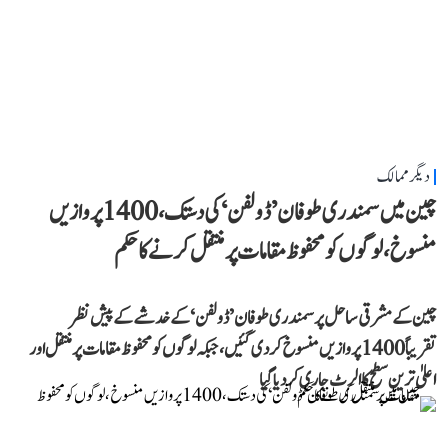
دیگر ممالک
چین میں سمندری طوفان ’ڈولفن‘ کی دستک، 1400 پروازیں
منسوخ، لوگوں کو محفوظ مقامات پر منتقل کرنے کا حکم
چین کے مشرقی ساحل پر سمندری طوفان ’ڈولفن‘ کے خدشے کے پیش نظر
تقریباً 1400 پروازیں منسوخ کر دی گئیں، جبکہ لوگوں کو محفوظ مقامات پر منتقل اور
اعلیٰ ترین سطح کا الرٹ جاری کر دیا گیا