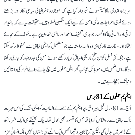
سربراہ، ازومی ناکامیتسو نے خبردار کیا ہے کہ موجودہ جغرافیائی سیاسی تناؤ اور بڑھتے
ہوئے فوجی اخراجات عالمی امن کے لیے ایک سنگین خطرہ ہیں۔ حقیقت یہ ہے کہ پائیدار
ترقی اور انسانی بقا کا انحصار جوہری تخفیف اسلحہ اور باہمی تعاون پر ہے۔ خوف کے بجائے
اعتماد اور سفارت کاری ہی وہ واحد راستہ ہے جو مستقبل کو ایٹمی تباہی سے محفوظ رکھ سکتا
ہے، جبکہ نئی نسل کو ان تلخ تاریخی اسباق کو یاد رکھتے ہوئے امن کی جدوجہد کو جاری رکھنا
ہوگا۔ اس ضمن میں، موبائل عجائب گھر ایٹمی حملوں میں بچ جانے والے افراد کی داستانیں
دنیا تک پہنچا رہے ہیں۔
ایٹم بم حملوں کے 81 برس
آج سے 81 سال قبل ہیروشیما پر ایٹم بم کے حملے نے انسانیت کو ایٹمی جنگ کی اس عبرت
ناک تباہی سے روشناس کرایا تھا جس کا تصور بھی محال تھا۔ پلک جھپکتے ہی ایک شہر راکھ
کے ڈھیر میں بدل گیا، لیکن آج کا ہیروشیما محض ایک المیے کی داستان نہیں بلکہ انسانی عزم