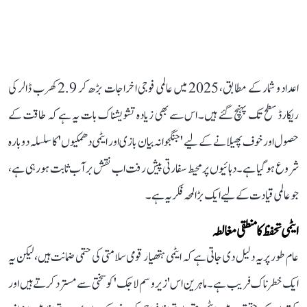
اعداد و شمار کے مطابق، 2025 میں عالمی فوجی اخراجات بڑھ کر 2.9 کھرب ڈالر کی
ریکارڈ سطح تک پہنچ گئے ہیں۔ اس سے بھی زیادہ تشویشناک بات یہ ہے کہ طاقت کے
حصول اور خوف پھیلانے کے لیے 'جنگجوانہ بیان بازی اور ایٹمی دھمکیوں' کا سلسلہ دوبارہ
شروع ہو گیا ہے۔ دہائیوں پر محیط سفارتی پیش رفت اب نقش بر آب ثابت ہو رہی ہے،
جو عالمی قیادت کے لیے ایک بڑا لمحہ فکریہ ہے۔
ایٹمی تحفظ کا منطقی مغالطہ
عام طور پر یہ دلیل دی جاتی ہے کہ ایٹمی ہتھیار قومی سلامتی کی حتمی ضمانت ہیں، لیکن یہ
ایک خطرناک فریب ہے۔ ماہرین اس 'زیرو سم لاجک' کو سختی سے مسترد کرتے ہیں اور