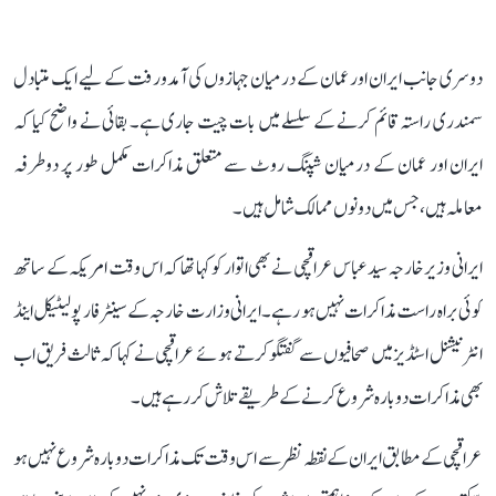
دوسری جانب ایران اور عمان کے درمیان جہازوں کی آمدورفت کے لیے ایک متبادل
سمندری راستہ قائم کرنے کے سلسلے میں بات چیت جاری ہے۔ بقائی نے واضح کیا کہ
ایران اور عمان کے درمیان شپنگ روٹ سے متعلق مذاکرات مکمل طور پر دوطرفہ
معاملہ ہیں، جس میں دونوں ممالک شامل ہیں۔
ایرانی وزیر خارجہ سید عباس عراقچی نے بھی اتوار کو کہا تھا کہ اس وقت امریکہ کے ساتھ
کوئی براہ راست مذاکرات نہیں ہو رہے۔ ایرانی وزارت خارجہ کے سینٹر فار پولیٹیکل اینڈ
انٹرنیشنل اسٹڈیز میں صحافیوں سے گفتگو کرتے ہوئے عراقچی نے کہا کہ ثالث فریق اب
بھی مذاکرات دوبارہ شروع کرنے کے طریقے تلاش کر رہے ہیں۔
عراقچی کے مطابق ایران کے نقطہ نظر سے اس وقت تک مذاکرات دوبارہ شروع نہیں ہو