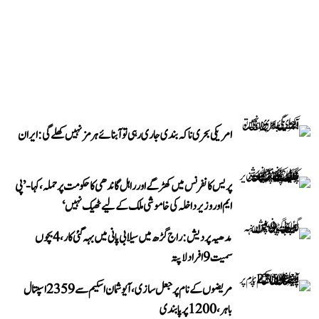
امریکی بحری ناکہ بندی جاری رہی تو آبنائے ہرمز نہیں کھلے گی: ایران
پریس کانفرنس میں کھڑگے اور راہل گاندھی کا حکومت پر حملہ، کہا- ’پی
ایم اور وزیر داخلہ کی خاموشی ملک کے لیے ٹھیک نہیں‘
مدھیہ پردیش: راج گڑھ میں سیلابی پانی میں بہہ گئی کار، 4 بچوں
سمیت 9 افراد لاپتہ
مریضوں کے نام پر جعل سازی، آیوشمان اسکیم سے 2359 اسپتال
باہر، 1200 پر پابندی