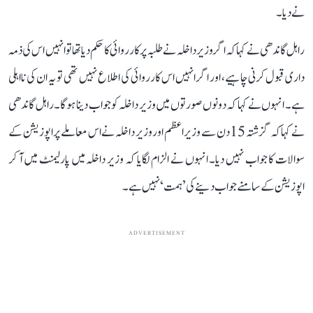
نے دیا۔
راہل گاندھی نے کہا کہ اگر وزیر داخلہ نے طلبہ پر کارروائی کا حکم دیا تھا تو انہیں اس کی ذمہ
داری قبول کرنی چاہیے، اور اگر انہیں اس کارروائی کی اطلاع نہیں تھی تو یہ ان کی نااہلی
ہے۔ انہوں نے کہا کہ دونوں صورتوں میں وزیر داخلہ کو جواب دینا ہوگا۔ راہل گاندھی
نے کہا کہ گزشتہ 15 دن سے وزیر اعظم اور وزیر داخلہ نے اس معاملے پر اپوزیشن کے
سوالات کا جواب نہیں دیا۔ انہوں نے الزام لگایا کہ وزیر داخلہ میں پارلیمنٹ میں آ کر
اپوزیشن کے سامنے جواب دینے کی ’ہمت‘ نہیں ہے۔
ADVERTISEMENT