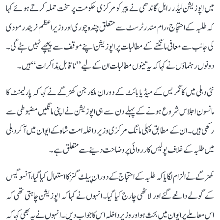
میں اپوزیشن لیڈر راہل گاندھی نے پیر کو مرکزی حکومت پر سخت حملہ کرتے ہوئے کہا
کہ طلبہ کے احتجاج، رام مندر ٹرسٹ سے متعلق چندہ چوری اور وزیر اعظم نریندر مودی
کی جانب سے معافی مانگنے کے مطالبات پر اپوزیشن اپنے موقف سے پیچھے نہیں ہٹے گی۔
دونوں رہنماؤں نے کہا کہ یہ تینوں مطالبات ان کے لیے ’’ناقابلِ مذاکرات‘‘ ہیں۔
نئی دہلی میں کانگریس کے میڈیا بائٹ کے دوران ملکارجن کھڑگے نے کہا کہ پارلیمنٹ کا
مانسون اجلاس شروع ہونے کے پہلے دن سے ہی اپوزیشن نے اپنی مانگیں مضبوطی سے
رکھی ہیں۔ ان کے مطابق پہلی مانگ مرکزی وزیر داخلہ امت شاہ کے ایوان میں آ کر دہلی
میں طلبہ کے خلاف پولیس کارروائی پر وضاحت دینے سے متعلق ہے۔
کھڑگے نے الزام لگایا کہ طلبہ کے احتجاج کے دوران پیلٹ گنز کا استعمال کیا گیا، آنسو گیس
کے گولے داغے گئے اور لاٹھی چارج کیا گیا۔ انہوں نے کہا کہ اپوزیشن چاہتی تھی کہ
اس معاملے پر ایوان میں بحث ہو اور وزیر داخلہ اس کا جواب دیں۔ انہوں نے یہ بھی کہا کہ