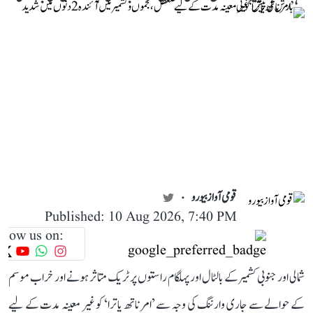
قومی آواز بیورو
Published: 10 Aug 2026, 7:40 PM
llow us on:
شمالی اور جنوبی کشمیر کے بالٹال اور پہلگام راستوں پر ٹریک متاثر ہونے اور خراب موسم
کے حوالے سے جاری وارننگ کی وجہ سے ’امرناتھ یاترا‘ کو غیر معینہ مدت کے لیے