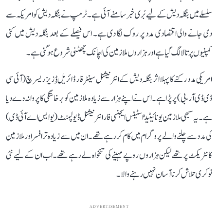
سلسلے میں بنگلہ دیش کے لیے بُری خبر سامنے آئی ہے۔ ٹرمپ نے بنگلہ دیش کو امریکہ سے
دی جانے والی اقتصادی مدد پر روک لگا دی ہے۔ اس فیصلے کے بعد بنگلہ دیش میں کئی
کمپنیوں پر تالا لگ گیا ہے اور ہزاروں ملازمین کی اچانک چھٹنی شروع ہو گئی ہے۔
امریکی مدد رکنے کا پہلا اثر بنگلہ دیش کے انٹرنیشنل سینٹر فار ڈائریل ڈِزیز ریسرچ (آئی سی
ڈی ڈی آر،بی) پر پڑا ہے۔ اس نے اپنے ہزار سے زیادہ ملازمین کو برخاستگی کا پروانہ دے دیا
ہے۔ یہ سبھی ملازمین یونائیٹیڈ اسٹیٹس ایجنسی فار انٹرنیشنل ڈیولپمنٹ (یو ایس اے آئی ڈی)
کی مدد سے چلنے والے پروگرام میں کام کر رہے تھے۔ ان میں سے زیادہ تر افسر اور ملازمین
کانٹریکٹ پر تھے لیکن ہزاروں روپے مہینے کی تنخواہ لے رہے تھے۔ اب ان کے لیے نئی
نوکری تلاش کرنا آسان نہیں رہنے والا۔
ADVERTISEMENT