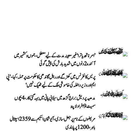
’امرناتھ یاترا‘ غیر معینہ مدت کے لیے معطل، جموں و کشمیر میں
آئندہ 2 دنوں میں شدید بارش کی پیش گوئی
پریس کانفرنس میں کھڑگے اور راہل گاندھی کا حکومت پر حملہ، کہا- ’پی
ایم اور وزیر داخلہ کی خاموشی ملک کے لیے ٹھیک نہیں‘
مدھیہ پردیش: راج گڑھ میں سیلابی پانی میں بہہ گئی کار، 4 بچوں
سمیت 9 افراد لاپتہ
مریضوں کے نام پر جعل سازی، آیوشمان اسکیم سے 2359 اسپتال
باہر، 1200 پر پابندی