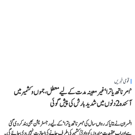
قومی خبریں
’امرناتھ یاترا‘ غیر معینہ مدت کے لیے معطل، جموں و کشمیر میں
آئندہ 2 دنوں میں شدید بارش کی پیش گوئی
افسران نے بتایا کہ رواں سال کی ’امرناتھ یاترا‘ کے لیے رجسٹریشن بھی بند کر دی گئی
ہے اور اب عقیدت مندوں کو وادئ کشمیر کی طرف جانے کی اجازت نہیں دی جائے گی۔