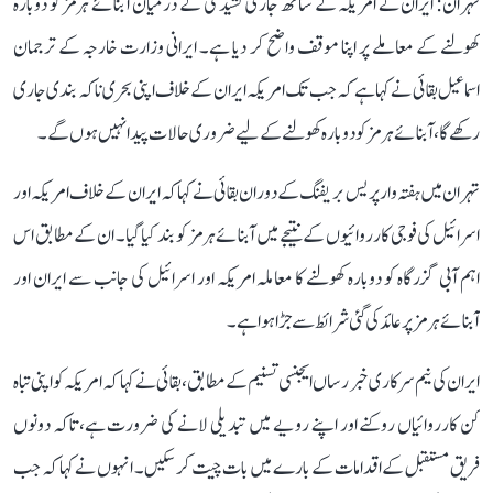
تہران: ایران نے امریکہ کے ساتھ جاری کشیدگی کے درمیان آبنائے ہرمز کو دوبارہ
کھولنے کے معاملے پر اپنا موقف واضح کر دیا ہے۔ ایرانی وزارت خارجہ کے ترجمان
اسماعیل بقائی نے کہا ہے کہ جب تک امریکہ ایران کے خلاف اپنی بحری ناکہ بندی جاری
رکھے گا، آبنائے ہرمز کو دوبارہ کھولنے کے لیے ضروری حالات پیدا نہیں ہوں گے۔
تہران میں ہفتہ وار پریس بریفنگ کے دوران بقائی نے کہا کہ ایران کے خلاف امریکہ اور
اسرائیل کی فوجی کارروائیوں کے نتیجے میں آبنائے ہرمز کو بند کیا گیا۔ ان کے مطابق اس
اہم آبی گزرگاہ کو دوبارہ کھولنے کا معاملہ امریکہ اور اسرائیل کی جانب سے ایران اور
آبنائے ہرمز پر عائد کی گئی شرائط سے جڑا ہوا ہے۔
ایران کی نیم سرکاری خبر رساں ایجنسی تسنیم کے مطابق، بقائی نے کہا کہ امریکہ کو اپنی تباہ
کن کارروائیاں روکنے اور اپنے رویے میں تبدیلی لانے کی ضرورت ہے، تاکہ دونوں
فریق مستقبل کے اقدامات کے بارے میں بات چیت کر سکیں۔ انہوں نے کہا کہ جب