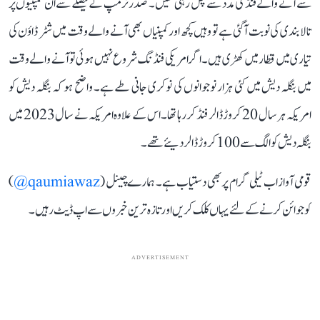
سے آنے والے فنڈ کی مدد سے چل رہی تھیں۔ صدر ٹرمپ کے فیصلے سے ان کمپنیوں پر
تالا بندی کی نوبت آ گئی ہے تو وہیں کچھ اور کمپنیاں بھی آنے والے وقت میں شٹر ڈاؤن کی
تیاری میں قطار میں کھڑی ہیں۔ اگر امریکی فنڈنگ شروع نہیں ہوئی تو آنے والے وقت
میں بنگلہ دیش میں کئی ہزار نوجوانوں کی نوکری جانی طے ہے۔ واضح ہو کہ بنگلہ دیش کو
امریکہ ہر سال 20 کروڑ ڈالر فنڈ کر رہا تھا۔ اس کے علاوہ امریکہ نے سال 2023 میں
بنگلہ دیش کو الگ سے 100 کروڑ ڈالر دیئے تھے۔
قومی آواز اب ٹیلی گرام پر بھی دستیاب ہے۔ ہمارے چینل (
qaumiawaz@
)
کو جوائن کرنے کے لئے یہاں کلک کریں اور تازہ ترین خبروں سے اپ ڈیٹ رہیں۔
ADVERTISEMENT