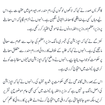
کانگریس صدر نے کہا کہ لاکھوں لوگوں کی رام مندر اور ایودھیا میں عقیدت ہے، اس
لیے وہاں کسی بے ضابطگی کا معاملہ انتہائی سنگین ہے۔ انہوں نے الزام لگایا کہ اس معاملے
پر وزیر اعظم اور وزیر داخلہ دونوں نے خاموشی اختیار کر رکھی ہے۔
کھڑگے نے کہا کہ اپوزیشن کی تیسری مانگ وزیر اعظم کی جانب سے عوام سے معافی
مانگنے کی ہے۔ انہوں نے کہا کہ طلبہ کے خلاف کارروائی اور رام مندر سے متعلق معاملے
پر حکومت کو جواب دینا چاہیے۔ انہوں نے واضح کیا کہ اپوزیشن ان تینوں مطالبات کو لے
کر ہی پارلیمنٹ میں احتجاج کر رہی ہے۔
اس کے بعد راہل گاندھی نے بھی حکومت پر شدید تنقید کی۔ انہوں نے کہا کہ اپوزیشن
کی اصل مانگ یہ نہیں ہے کہ وزیر داخلہ پارلیمنٹ میں کسی بھی عام موضوع پر تقریر
کریں، بلکہ وہ یہ جاننا چاہتی ہے کہ دہلی میں احتجاج کرنے والے طلبہ پر کارروائی کا حکم کس