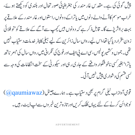
پیش گوئی کی ہے۔ مقدس غار مندر کی جغرافیائی صورتحال اور بلندی کو دیکھتے ہوئے،
خراب موسم کا آنے والے دنوں میں یاترا کے دونوں راستوں اور غار مندر کے علاقے پر
بہت برا اثر پڑے گا۔ قابل ذکر ہے کہ دونوں بیس کیمپ سے آگے کے علاقے کو ’نو فلائی
زون‘ قرار دیا گیا تھا، اس لیے رواں سال زائرین کے لیے ہیلی کاپٹر خدمات دستیاب نہیں
تھی۔ جموں و کشمیر پولیس، سی اے پی ایف اور فوج کی نگرانی میں رواں سال کی ’امرناتھ
یاترا‘ بغیر کسی ناخوشگوار واقعے کے جاری رہی اور سیکورٹی کے سخت انتظامات کی وجہ سے
کسی قسم کی دشواری پیش نہیں آئی۔
قومی آواز اب ٹیلی گرام پر بھی دستیاب ہے۔ ہمارے چینل (
qaumiawaz@
)
کو جوائن کرنے کے لئے یہاں کلک کریں اور تازہ ترین خبروں سے اپ ڈیٹ رہیں۔
ADVERTISEMENT