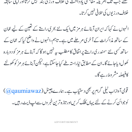
سکتے جب تک امریکہ مفاہمتی یادداشت کی خلاف ورزی بند نہیں کرتا اور اپنی سابقہ
خلاف ورزیوں کی تلافی نہیں کرتا۔
انہوں نے کہا کہ ایران آبنائے ہرمز میں ایک نئے بحری راستے کے تعین کے لیے عمان
کے ساتھ مذاکرات کے آخری مرحلے میں ہے۔ تاہم، انہوں نے واضح کیا کہ عمان کے
ساتھ کسی نئے سمندری راستے پر اتفاق کا مطلب یہ نہیں ہوگا کہ آبنائے ہرمز کو دوبارہ
کھول دیا جائے گا۔ ان کے مطابق نیا راستہ طے کیا جا سکتا ہے، لیکن آبنائے ہرمز کو کھولنے
کا فیصلہ مشروط رہے گا۔
قومی آواز اب ٹیلی گرام پر بھی دستیاب ہے۔ ہمارے چینل (
qaumiawaz@
)
کو جوائن کرنے کے لئے یہاں کلک کریں اور تازہ ترین خبروں سے اپ ڈیٹ رہیں۔
ADVERTISEMENT