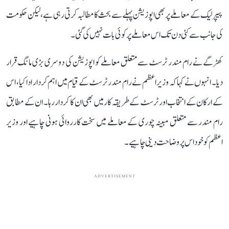
پیپر لیک کے معاملے پر بھی اپوزیشن پہلے سے بحث کا مطالبہ کرتی رہی ہے، لیکن حکومت
کی جانب سے کئی دن تک اس معاملے پر کوئی بات نہیں کی گئی۔
کھڑگے نے رام مندر ٹرسٹ سے متعلق معاملے کو اپوزیشن کی دوسری بڑی مانگ قرار
دیا۔ انہوں نے کہا کہ وزیر اعظم نے رام مندر ٹرسٹ کے قیام میں اہم کردار ادا کیا، اس
کے ارکان کے انتخاب اور ٹرسٹ کے طریقہ کار میں بھی ان کا کردار رہا۔ ان کے مطابق
رام مندر سے متعلق مبینہ چوری کے معاملے میں سخت کارروائی ہونی چاہیے اور وزیر
اعظم کو خود اس پر وضاحت دینی چاہیے۔
ADVERTISEMENT