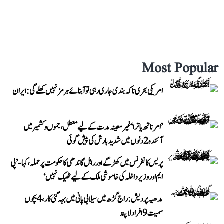
Most Popular
امریکی بحری ناکہ بندی جاری رہی تو آبنائے ہرمز نہیں کھلے گی: ایران
’امرناتھ یاترا‘ غیر معینہ مدت کے لیے معطل، جموں و کشمیر میں
آئندہ 2 دنوں میں شدید بارش کی پیش گوئی
پریس کانفرنس میں کھڑگے اور راہل گاندھی کا حکومت پر حملہ، کہا- ’پی
ایم اور وزیر داخلہ کی خاموشی ملک کے لیے ٹھیک نہیں‘
مدھیہ پردیش: راج گڑھ میں سیلابی پانی میں بہہ گئی کار، 4 بچوں
سمیت 9 افراد لاپتہ