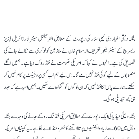
بنگلہ دیشی اخبار دی ٹیلی اسٹار کی رپورٹ کے مطابق انٹرنیشنل سینٹر فار ڈائریل ڈِزیز
ریسرچ کے سینئر منیجر تعریف الاسلام خان نے ملازمین کو نوکری سے نکالے جانے کی
تصدیق کی ہے۔ انہوں نے کہا کہ امریکی حکومت نے فنڈ روک دیا ہے۔ ہمیں اگلے
منصوبوں کے لیے کوئی فنڈ نہیں ملے گا۔ اس لیے ہم اب کسی پروجیکٹ پر کام نہیں کر
سکتے۔ ہمارے پاس اتنا فنڈ نہیں کہ ان لوگوں کو تنخواہ دے سکیں۔ ہمیں امید ہے کہ جلد
ہی کچھ تبدیلی ہوگی۔
بنگلہ دیشی میڈیا کی ایک رپورٹ کے مطابق امریکی فنڈنگ روکے جانے کی وجہ سے بنگلہ
دیش میں 60 سے زیادہ ایجنسیوں پر تالا لگنے کا خطرہ منڈلانے لگا ہے۔ یہ کمپنیاں امریکہ