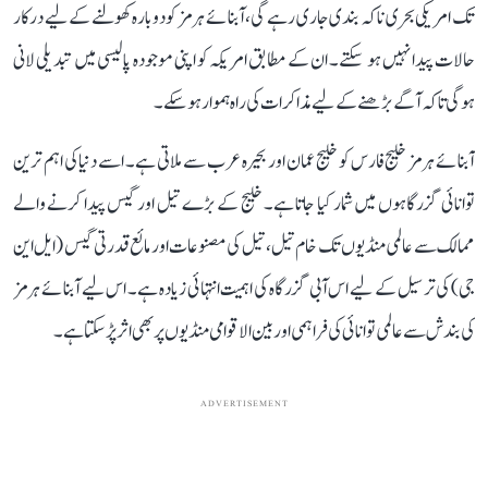
تک امریکی بحری ناکہ بندی جاری رہے گی، آبنائے ہرمز کو دوبارہ کھولنے کے لیے درکار
حالات پیدا نہیں ہو سکتے۔ ان کے مطابق امریکہ کو اپنی موجودہ پالیسی میں تبدیلی لانی
ہوگی تاکہ آگے بڑھنے کے لیے مذاکرات کی راہ ہموار ہو سکے۔
آبنائے ہرمز خلیج فارس کو خلیج عمان اور بحیرہ عرب سے ملاتی ہے۔ اسے دنیا کی اہم ترین
توانائی گزرگاہوں میں شمار کیا جاتا ہے۔ خلیج کے بڑے تیل اور گیس پیدا کرنے والے
ممالک سے عالمی منڈیوں تک خام تیل، تیل کی مصنوعات اور مائع قدرتی گیس (ایل این
جی) کی ترسیل کے لیے اس آبی گزرگاہ کی اہمیت انتہائی زیادہ ہے۔ اس لیے آبنائے ہرمز
کی بندش سے عالمی توانائی کی فراہمی اور بین الاقوامی منڈیوں پر بھی اثر پڑ سکتا ہے۔
ADVERTISEMENT