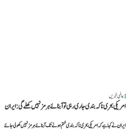
عالمی خبریں
امریکی بحری ناکہ بندی جاری رہی تو آبنائے ہرمز نہیں کھلے گی: ایران
ایران نے کہا ہے کہ امریکی بحری ناکہ بندی ختم ہونے تک آبنائے ہرمز نہیں کھولی جائے