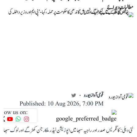
مطالبات دہرائے
قومی آواز بیورو
Published: 10 Aug 2026, 7:00 PM
llow us on:
نئی دہلی: کانگریس صدر اور راجیہ سبھا میں اپوزیشن لیڈر ملکارجن کھڑگے اور لوک سبھا