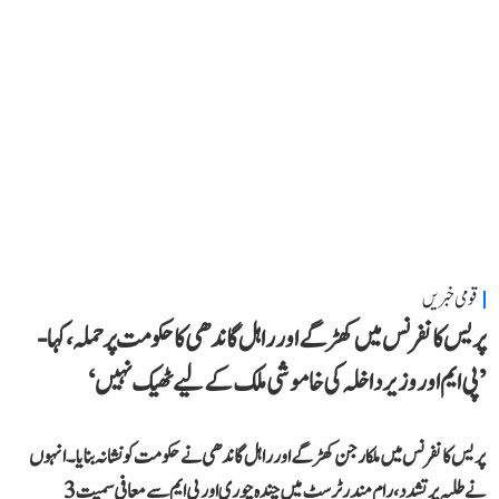
قومی خبریں
پریس کانفرنس میں کھڑگے اور راہل گاندھی کا حکومت پر حملہ، کہا-
’پی ایم اور وزیر داخلہ کی خاموشی ملک کے لیے ٹھیک نہیں‘
پریس کانفرنس میں ملکارجن کھڑگے اور راہل گاندھی نے حکومت کو نشانہ بنایا۔ انہوں
نے طلبہ پر تشدد، رام مندر ٹرسٹ میں چندہ چوری اور پی ایم سے معافی سمیت 3