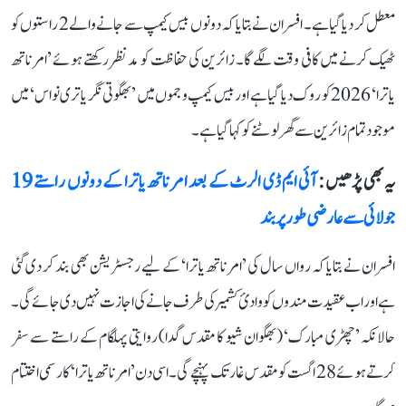
معطل کر دیا گیا ہے۔ افسران نے بتایا کہ دونوں بیس کیمپ سے جانے والے 2 راستوں کو
ٹھیک کرنے میں کافی وقت لگے گا۔ زائرین کی حفاظت کو مدنظر رکھتے ہوئے ’امرناتھ
یاترا‘ 2026 کو روک دیا گیا ہے اور بیس کیمپ و جموں میں ’بھگوتی نگر یاتری نواس‘ میں
موجود تمام زائرین سے گھر لوٹنے کو کہا گیا ہے۔
یہ بھی پڑھیں :
آئی ایم ڈی الرٹ کے بعد امرناتھ یاترا کے دونوں راستے 19
جولائی سے عارضی طور پر بند
افسران نے بتایا کہ رواں سال کی ’امرناتھ یاترا‘ کے لیے رجسٹریشن بھی بند کر دی گئی
ہے اور اب عقیدت مندوں کو وادئ کشمیر کی طرف جانے کی اجازت نہیں دی جائے گی۔
حالانکہ ’چھڑی مبارک‘ (بھگوان شیو کا مقدس گدا) روایتی پہلگام کے راستے سے سفر
کرتے ہوئے 28 اگست کو مقدس غار تک پہنچے گی۔ اسی دن ’امرناتھ یاترا‘ کا رسمی اختتام