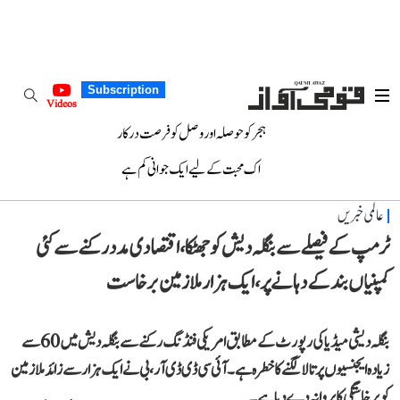
Subscription
Videos
ہجر کو حوصلہ اور وصل کو فرصت درکار
اک محبت کے لیے ایک جوانی کم ہے
عالمی خبریں
ٹرمپ کے فیصلے سے بنگلہ دیش کو جھٹکا، اقتصادی مدد رکنے سے کئی
کمپنیاں بند کے دہانے پر، ایک ہزار ملازمین برخاست
بنگلہ دیشی میڈیا کی رپورٹ کے مطابق امریکی فنڈنگ رکنے سے بنگلہ دیش میں 60 سے
زیادہ ایجنسیوں پر تالا لگنے کا خطرہ ہے۔ آئی سی ڈی ڈی آر،بی نے ایک ہزار سے زائد ملازمین
کو برخاستگی کا پروانہ دے دیا ہے۔