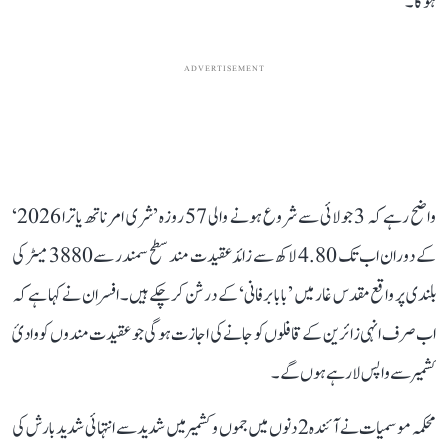
ہوگا۔
ADVERTISEMENT
واضح رہے کہ 3 جولائی سے شروع ہونے والی 57 روزہ ’شری امرناتھ یاترا 2026‘
کے دوران اب تک 4.80 لاکھ سے زائد عقیدت مند سطح سمندر سے 3880 میٹر کی
بلندی پر واقع مقدس غار میں ’بابا برفانی‘ کے درشن کر چکے ہیں۔ افسران نے کہا ہے کہ
اب صرف انہی زائرین کے قافلوں کو جانے کی اجازت ہوگی جو عقیدت مندوں کو وادیٔ
کشمیر سے واپس لا رہے ہوں گے۔
محکمہ موسمیات نے آئندہ 2 دنوں میں جموں و کشمیر میں شدید سے انتہائی شدید بارش کی