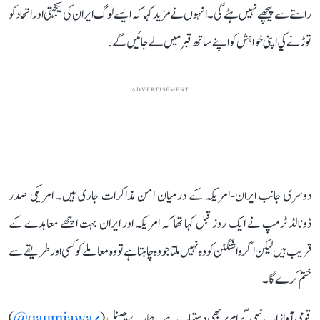
راستے سے پیچھے نہیں ہٹے گی۔ انہوں نے مزيد كہا كہ ايسے لوگ ايران کی یکجہتی اور اتحاد كو
توڑنے كي اپنی خواہش كو اپنے ساتھ قبر ميں لے جائيں گے.
ADVERTISEMENT
دوسری جانب ایران-امریکہ کے درمیان امن مذاکرات جاری ہیں۔ امریکی صدر
ڈونالڈ ٹرمپ نے ایک روز قبل کہا تھا کہ امریکہ اور ایران بہت اچھے معاہدے کے
قریب ہیں لیکن اگر واشنگٹن کو وہ نہیں ملتا جو وہ چاہتا ہے تو وہ معاملے کو کسی اور طریقے سے
ختم کرے گا۔
قومی آواز اب ٹیلی گرام پر بھی دستیاب ہے۔ ہمارے چینل (
qaumiawaz@
)