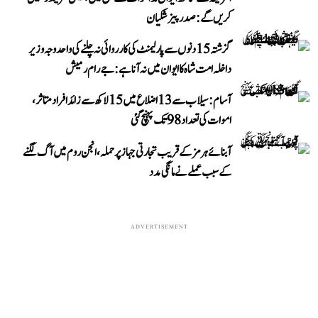
کریں گے: صدر پیزشکیان
گزشتہ 15 دنوں سے پارلیمنٹ کی کارروائی نہ چلنے کی واحد وجہ وزیر
داخلہ امت شاہ کا ایوان میں نہ آنا ہے: جے رام رمیش
آسام: سیلاب سے 13 اضلاع میں 15 لاکھ سے زائد افراد متاثر،
اموات کی تعداد 98 تک پہنچ گئی
آبنائے ہرمز کے قریب تجارتی جہاز پر حملہ، انجن روم میں آگ لگنے
کے سبب عملے نے مانگی مدد
ADVERTISEMENT