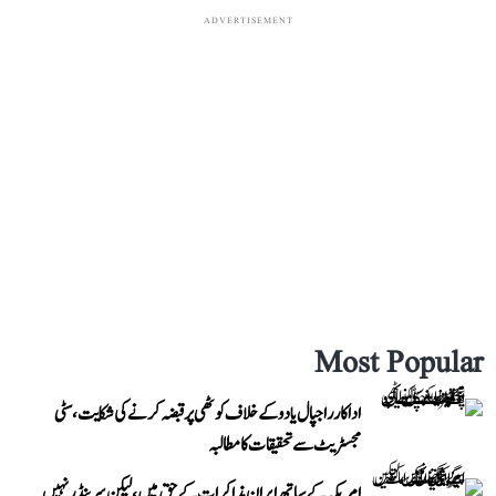
ADVERTISEMENT
Most Popular
اداکار راجپال یادو کے خلاف کوٹھی پر قبضہ کرنے کی شکایت، سٹی
مجسٹریٹ سے تحقیقات کا مطالبہ
امریکہ کے ساتھ ایران مذاکرات کے حق میں، لیکن سرینڈر نہیں