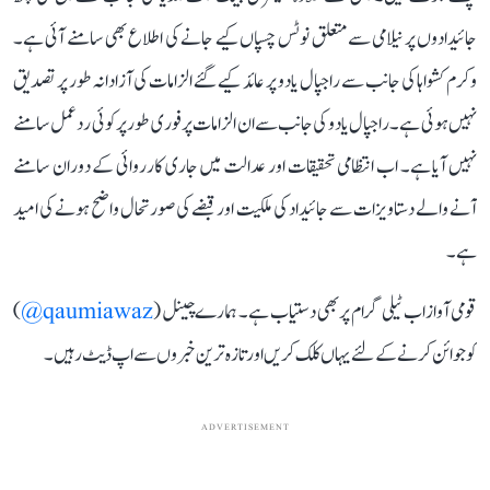
جائیدادوں پر نیلامی سے متعلق نوٹس چسپاں کیے جانے کی اطلاع بھی سامنے آئی ہے۔
وکرم کشواہا کی جانب سے راجپال یادو پر عائد کیے گئے الزامات کی آزادانہ طور پر تصدیق
نہیں ہوئی ہے۔ راجپال یادو کی جانب سے ان الزامات پر فوری طور پر کوئی ردعمل سامنے
نہیں آیا ہے۔ اب انتظامی تحقیقات اور عدالت میں جاری کارروائی کے دوران سامنے
آنے والے دستاویزات سے جائیداد کی ملکیت اور قبضے کی صورتحال واضح ہونے کی امید
ہے۔
قومی آواز اب ٹیلی گرام پر بھی دستیاب ہے۔ ہمارے چینل (
qaumiawaz@
)
کو جوائن کرنے کے لئے یہاں کلک کریں اور تازہ ترین خبروں سے اپ ڈیٹ رہیں۔
ADVERTISEMENT