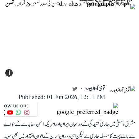
i
قومی آواز بیورو
Published: 01 Jun 2026, 12:11 PM
llow us on:
مشرق وسطیٰ میں جاری کشیدگی کے درمیان ایران اور امریکہ امن معاہدے کے حوالے
سے بات چیت کا سلسلہ جاری ہے لیکن اسی دوران ایران کے ایوان اقتدار میں بھی مبینہ