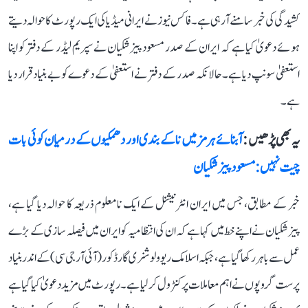
کشیدگی کی خبر سامنے آرہی ہے۔ فاکس نیوز نے ایرانی میڈیا کی ایک رپورٹ کا حوالہ دیتے
ہوئے دعویٰ کیا ہے کہ ایران کے صدر مسعود پیزشکیان نے سپریم لیڈر کے دفتر کو اپنا
استعفیٰ سونپ دیا ہے۔ حالانکہ صدر کے دفتر نے استعفیٰ کے دعوے کو بے بنیاد قرار دیا
ہے۔
یہ بھی پڑھیں :
آبنائے ہرمز میں ناکے بندی اور دھمکیوں کے درمیان کوئی بات
چیت نہیں: مسعود پیزشکیان
خبر کے مطابق، جس میں ایران انٹرنیشنل کے ایک نامعلوم ذریعہ کا حوالہ دیا گیا ہے،
پیزشکیان نے اپنے خط میں کہا ہے کہ ان کی انتظامیہ کو ایران میں فیصلہ سازی کے بڑے
عمل سے باہر رکھا گیا ہے، جبکہ اسلامک ریوولوشنری گارڈ کور (آئی آر جی سی) کے اندر بنیاد
پرست گروپوں نے اہم معاملات پر کنٹرول کر لیا ہے۔ رپورٹ میں مزید دعویٰ کیا گیا ہے