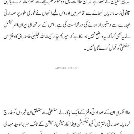
کہ پیزشکیان نے لکھا ہے کہ ان حالات میں وہ مؤثر طریقے سے حکومت کرنے یا اپنی
قانونی ذمہ داریاں نبھانے سے قاصر ہیں اور اس لیے انہوں نے فوری طور پر صدارتی
عہدے سے دستبردار ہونے کی درخواست کی ہے۔ اس کے ساتھ ہی ایران انٹرنیشنل
نے یہ بھی کہا کہ یہ واضح نہیں ہو سکا ہے کہ سپریم لیڈر آیت اللہ مجتبیٰ خامنہ ای کا دفتر اس
استعفیٰ کو قبول کرے گا یا نہیں۔
ADVERTISEMENT
حالانکہ ایران کے صدارتی دفتر کے ایک اہلکار نے استعفیٰ سے متعلق ان خبروں کو خارج
کر دیا۔ صدارتی دفتر میں کمیونیکیشن اینڈ انفارمیشن ڈسیشن کے نائب سربراہ سید مہدی