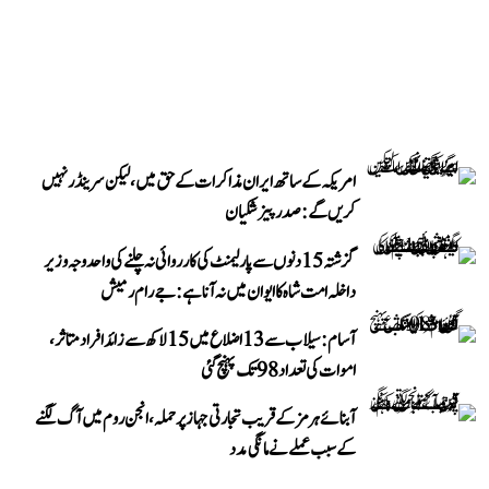
امریکہ کے ساتھ ایران مذاکرات کے حق میں، لیکن سرینڈر نہیں
کریں گے: صدر پیزشکیان
گزشتہ 15 دنوں سے پارلیمنٹ کی کارروائی نہ چلنے کی واحد وجہ وزیر
داخلہ امت شاہ کا ایوان میں نہ آنا ہے: جے رام رمیش
آسام: سیلاب سے 13 اضلاع میں 15 لاکھ سے زائد افراد متاثر،
اموات کی تعداد 98 تک پہنچ گئی
آبنائے ہرمز کے قریب تجارتی جہاز پر حملہ، انجن روم میں آگ لگنے
کے سبب عملے نے مانگی مدد