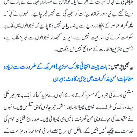
طباطبائی نے کہا کہ شہرت کے بھوکے ایک نوجوان کے صدارتی عہدے کے بارے میں
دیئے گئے بے بنیاد اور متنازعہ بیانات کو سنجیدگی سے نہیں لینا چاہیے۔ انہوں نے کہا کہ
کچھ گمراہ عناصر کے بچکانہ رویے سے یہ غلط بیانیہ نہیں بننا چاہیے کہ نوجوانوں میں ملک پر
حکومت کرنے کی صلاحیت نہیں ہے۔ ایران سمجھدار نوجوانوں سے لبریز ملک ہے،
جنہیں بہترین انتظامات کے مواقع نہیں مل سکے ہیں۔
یہ بھی پڑھیں :
بات چیت انتہائی نازک موڑ پر! امریکہ کے ضرورت سے زیادہ
مطالبات امن مذاکرات میں بڑی رکاوٹ: ایران
مستعفی ہونے کی خبروں کو مسترد کرتے ہوئے انہوں نے مزید کہا کہ ایک بدنام غیر ملکی
نیٹ ورک کی طرف سے افواہیں پھیلانا سابقہ ​​مضحکہ خیز چالوں کا ہی تسلسل ہیں۔ انہوں
نے حقیقت کی بجائے اپنی من گھڑنت باتیں ہی پھیلائی ہیں۔ صدر پیزشکیان عوام کی
خدمت سے پیچھے نہیں ہٹیں گے، بالکل اسی طرح جیسے ایرانی قوم اتحاد اور مزاحمت کے