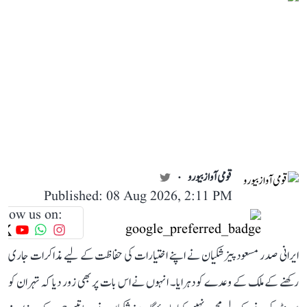
قومی آواز بیورو
Published: 08 Aug 2026, 2:11 PM
llow us on:
ایرانی صدر مسعود پیزشکیان نے اپنے اختیارات کی حفاظت کے لیے مذاکرات جاری
رکھنے کے ملک کے وعدے کو دہرایا۔ انہوں نے اس بات پر بھی زور دیا کہ تہران کو