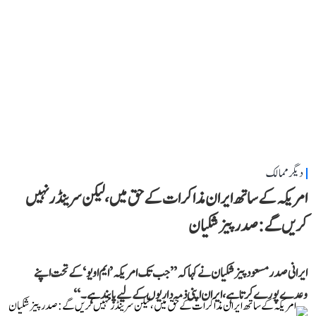
دیگر ممالک
امریکہ کے ساتھ ایران مذاکرات کے حق میں، لیکن سرینڈر نہیں
کریں گے: صدر پیزشکیان
ایرانی صدر مسعود پیزشکیان نے کہا کہ ’’جب تک امریکہ ’ایم او یو‘ کے تحت اپنے
وعدے پورے کرتا ہے، ایران اپنی ذمہ داریوں کے لیے پابند ہے۔‘‘