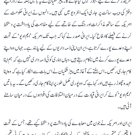
سرینڈر کرنے کے لیے مجبور نہیں کیا جائے گا۔ پیزشکیان نے یہ باتیں جمعہ کے روز اپنے
دفتر کی ویب سائٹ پر جاری ایک انٹرویو میں کہی ہیں۔ انہوں نے ایرانی حکومت کے
امریکہ کے ساتھ مذاکرات اور جنگ کے خاتمے کے لیے مفاہمت کی یادداشت پر دستخط
کرنے کے فیصلے کا دفاع کیا۔ ایرانی صدر نے کہا کہ جب تک امریکہ ’ایم او یو‘ کے تحت
اپنے وعدے پورے کرتا ہے، ایران اپنی ذمہ داریوں کے لیے پابند ہے۔ جہاں وہ اپنے
وعدے پورے کرنے میں ناکام رہتے ہیں، وہاں ہماری کوئی ذمہ داری نہیں ہے کہ ہم اپنا
کام جاری رکھیں۔ اس ہفتے کے آغاز میں پیزشکیان نے اس بات سے انکار کیا ہے کہ وہ اپنا
عہدہ چھوڑ رہے ہیں اور کہا ہے کہ وہ پوری مکمل طور پر اپنا کام جاری رکھیں گے۔ یہ باتیں
’ایم او یو‘ کو لے کر ایرانی قیادت کے درمیان اختلافات کی افواہوں کے درمیان سامنے
آئی ہیں۔
ایران اور امریکہ نے جون میں معاہدے کی یادداشت پر دستخط کیے تھے، جس کے تحت