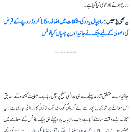
درج ہونے کا دعوی کیا گیا ہے۔
یہ بھی پڑھیں :
راجپال یادو کی مشکلات میں اضافہ، 16 کروڑ روپے کے قرض
کی وصولی کے لیے بینک نے جائیداوں پر چسپاں کیا نوٹس
ADVERTISEMENT
جائیداد سے متعلق تنازعہ پہلے سے ہی عدالتی سطح پر چل رہا ہے۔ شکایت کنندہ کے مطابق
اس معاملے پر شاہجہاں پور سے لے کر ہائی کورٹ تک قانونی کارروائی جاری ہے۔ یہ
تنازعہ ایسے وقت سامنے آیا ہے، جب راجپال یادو پہلے ہی چیک باؤنس کے معاملے میں
پھنسے ہوئے ہیں۔ اس کے علاوہ سینٹرل بینک آف انڈیا کی جانب سے ان کی کچھ