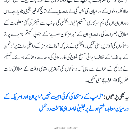
فریقین کو حتمی معاہدے پر پہنچنے کے لیے 60 دنوں کے اندر بات چیت کرنی تھی۔
حالانکہ دونوں کے درمیان نئی کشیدگی نے بات چیت کے نتائج کو غیر یقینی بنا دیا ہے۔ اس
دوران ایران کی نیم سرکاری ’تسنیم‘ نیوز ایجنسی کی جانب سے شیئر کی گئی معلومات کے
مطابق جمعرات کی رات ایران کے ’ہرمزگان صوبے‘ کے جنوبی کیشم جزیرے پر 2
دھماکوں کی آوازیں سنی گئیں۔ ایجنسی نے بتایا کہ آبنائے ہرمز کے داخلی راستے پر ’دشمن
کے اہداف‘ کے خلاف ایرانی مسلح افواج کی کارروائی کی وجہ سے دھماکے ہوئے۔ تسنیم
نے ذرائع کے حوالے سے بتایا کہ دھماکوں کی آوازیں مقامی وقت کے مطابق رات
تقریباً 9:40 بجے سنی گئیں۔
یہ بھی پڑھیں :
’ٹرمپ کے دستخط کی کوئی اہمیت نہیں‘، ایران اور امریکہ کے
درمیان معاہدہ ختم ہونے پر مجتبیٰ خامنہ ای کا سخت ردعمل
ADVERTISEMENT