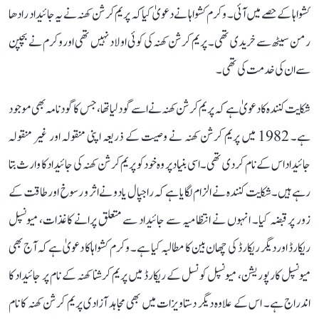
کشواہا کے حصے میں آئی۔ وکرم کشواہا نے دعویٰ کیا کہ پریم کرشن کھنہ نے یہ جائیداد رادھا
رمن سیٹھ سے خریدی تھی۔ پریم کرشن کھنہ کی کوئی اولاد نہیں تھی اور وکرم نے بچپن
سے ان کی خدمت کی تھی۔
شکایت کنندہ کا دعویٰ ہے کہ پریم کرشن کھنہ نے اسے گود لیا تھا، جس کا گود نامہ بھی موجود
ہے۔ 1982 میں پریم کرشن کھنہ نے وصیت کے ذریعہ اپنی منقولہ اور غیر منقولہ
جائیداد اس کے نام کر دی تھی۔ اسی بنیاد پر وہ خود کو پریم کرشن کھنہ کی جائیداد کا وارث بتا
رہے ہیں۔ شکایت کنندہ نے الزام لگایا ہے کہ راجپال یادو نے اثر و رسوخ اور طاقت کے
زور پر قبضہ کیا۔ انہوں نے انتظامیہ سے جائیداد سے متعلق پرانے کاغذات، میونسپل
ریکارڈ اور دیگر ریکارڈ کی چھان بین کا مطالبہ کیا ہے۔ وکرم کشواہا کا دعویٰ ہے کہ آج بھی
میونسپل کارپوریشن، میونسپل کونسل کے ریکارڈ میں پریم کرشنا کھنہ کے نام پر جائیداد کا
اندراج ہے۔ اس کے علاوہ دیگر دستاویزات میں بھی مجاہد آزادی پریم کرشن کھنہ کا نام