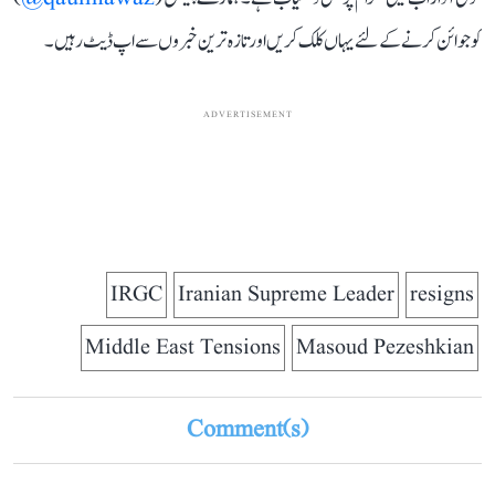
کو جوائن کرنے کے لئے یہاں کلک کریں اور تازہ ترین خبروں سے اپ ڈیٹ رہیں۔
ADVERTISEMENT
IRGC
Iranian Supreme Leader
resigns
Middle East Tensions
Masoud Pezeshkian
Comment(s)