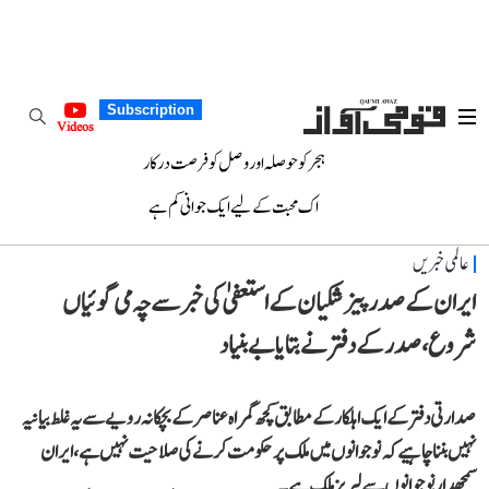
Subscription
Videos
ہجر کو حوصلہ اور وصل کو فرصت درکار
اک محبت کے لیے ایک جوانی کم ہے
عالمی خبریں
ایران کے صدر پیزشکیان کے استعفیٰ کی خبر سے چہ می گوئیاں
شروع، صدر کے دفتر نے بتایا بے بنیاد
صدارتی دفتر کے ایک اہلکار کے مطابق کچھ گمراہ عناصر کے بچکانہ رویے سے یہ غلط بیانیہ
نہیں بننا چاہیے کہ نوجوانوں میں ملک پر حکومت کرنے کی صلاحیت نہیں ہے، ایران
سمجھدار نوجوانوں سے لبریز ملک ہے۔