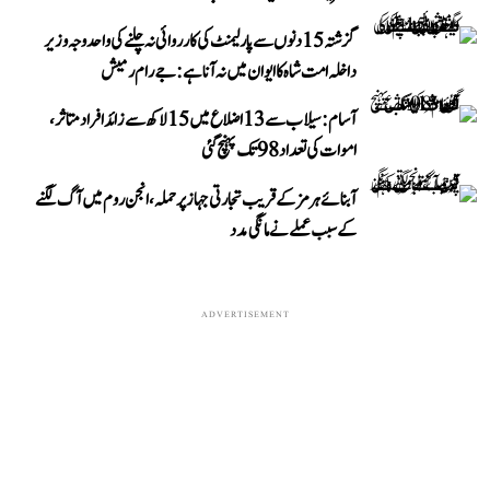
گزشتہ 15 دنوں سے پارلیمنٹ کی کارروائی نہ چلنے کی واحد وجہ وزیر
داخلہ امت شاہ کا ایوان میں نہ آنا ہے: جے رام رمیش
آسام: سیلاب سے 13 اضلاع میں 15 لاکھ سے زائد افراد متاثر،
اموات کی تعداد 98 تک پہنچ گئی
آبنائے ہرمز کے قریب تجارتی جہاز پر حملہ، انجن روم میں آگ لگنے
کے سبب عملے نے مانگی مدد
ADVERTISEMENT