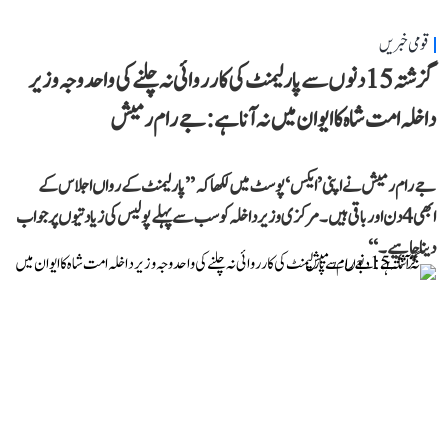
قومی خبریں
گزشتہ 15 دنوں سے پارلیمنٹ کی کارروائی نہ چلنے کی واحد وجہ وزیر
داخلہ امت شاہ کا ایوان میں نہ آنا ہے: جے رام رمیش
جے رام رمیش نے اپنی ’ایکس‘ پوسٹ میں لکھا کہ ’’پارلیمنٹ کے رواں اجلاس کے
ابھی 4 دن اور باقی ہیں۔ مرکزی وزیر داخلہ کو سب سے پہلے پولیس کی زیادتیوں پر جواب
دینا چاہیے۔‘‘