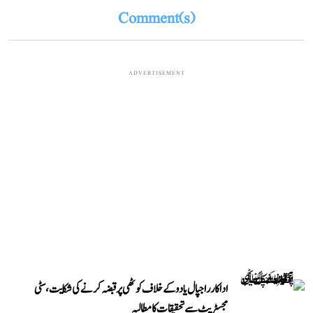
Comment(s)
ADVERTISEMENT
اداکار راجپال یادو کے خلاف کوٹھی پر قبضہ کرنے کی شکایت، سٹی
مجسٹریٹ سے تحقیقات کا مطالبہ