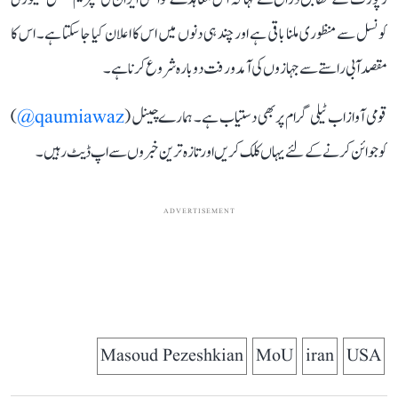
کونسل سے منظوری ملنا باقی ہے اور چند ہی دنوں میں اس کا اعلان کیا جا سکتا ہے۔ اس کا
مقصد آبی راستے سے جہازوں کی آمدورفت دوبارہ شروع کرنا ہے۔
قومی آواز اب ٹیلی گرام پر بھی دستیاب ہے۔ ہمارے چینل (
qaumiawaz@
)
کو جوائن کرنے کے لئے یہاں کلک کریں اور تازہ ترین خبروں سے اپ ڈیٹ رہیں۔
ADVERTISEMENT
Masoud Pezeshkian
MoU
iran
USA