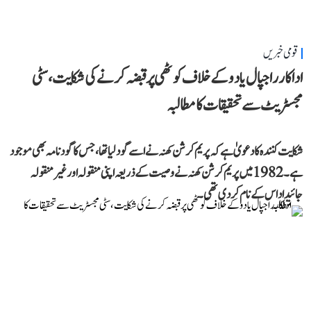
قومی خبریں
اداکار راجپال یادو کے خلاف کوٹھی پر قبضہ کرنے کی شکایت، سٹی
مجسٹریٹ سے تحقیقات کا مطالبہ
شکایت کنندہ کا دعویٰ ہے کہ پریم کرشن کھنہ نے اسے گود لیا تھا، جس کا گود نامہ بھی موجود
ہے۔ 1982 میں پریم کرشن کھنہ نے وصیت کے ذریعہ اپنی منقولہ اور غیر منقولہ
جائیداد اس کے نام کر دی تھی۔