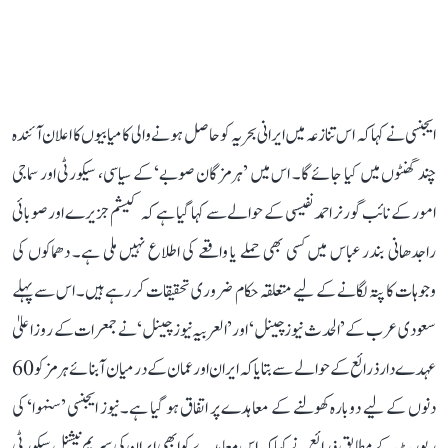
ایجنسی نے کہا کہ اس تنازعہ میں ایرانی بحریہ کو حاصل ہونے والی کامیابیوں کا اعلان آئندہ
چند گھنٹوں میں کیا جائے گا۔ اس میں ’ہرمزگان صوبے‘ کے سیاسی، سیکورٹی اور سماجی
امور کے نائب گورنر احمد نفیسی کے حوالے سے کہا گیا ہے کہ کیشم جزیرے اور صوبائی
راجدھانی بندر عباس میں کسی بھی حملے یا واقعے کی اطلاع نہیں ملی ہے۔ دھماکوں کی
وجوہات کا پتہ لگانے کے لیے متعلقہ حکام ضروری تحقیقات کر رہے ہیں۔ اس سے پہلے
سعودی عرب کے ’الحدث نیوز چینل‘ اور ’العربیہ نیوز چینل‘ نے جمعرات کے روز اعلیٰ
عہدے دار ذرائع کے حوالے سے بتایا کہ ایران اور عمان کے درمیان آبنائے ہرمز کو 60
دنوں کے لیے دوبارہ کھولنے کے معاہدے پر اتفاق ہو گیا ہے۔ نیوز ایجنسی ’سنہوا‘ کی
رپورٹ کے مطابق ذرائع نے کہا کہ اس معاہدے کو ابھی ایران کی سپریم نیشنل سیکورٹی