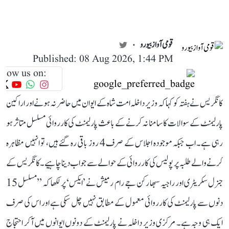
قومی آواز بیورو
Published: 08 Aug 2026, 1:44 PM
llow us on:
کانگریس نے ہفتہ کو کہا کہ وزیر داخلہ امت شاہ کے ایوان میں حاضر نہ ہونے اور اراکین
پارلیمنٹ کے سوالات کا سامنا نہ کرنے کے باعث پارلیمنٹ کی کارروائی مسلسل متاثر ہو
رہی ہے۔ اب جبکہ موجودہ اجلاس کے صرف 4 روز باقی رہ گئے ہیں، تو انہیں مظاہرہ
کرنے والے طلبہ پر پولیس کی کارروائی کے حوالے سے جواب دینا چاہیے۔ کانگریس کے
جنرل سکریٹری اور راجیہ سبھا رکن جے رام رمیش نے ’ایکس‘ پر لکھا کہ ’’مسلسل 15
دنوں سے پارلیمنٹ کی کارروائی معمول کے مطابق نہیں چل سکی ہے اور اس کی صرف
ایک ہی وجہ ہے۔ مرکزی وزیر داخلہ نے پارلیمنٹ کے دونوں ایوانوں میں آکر احتجاج