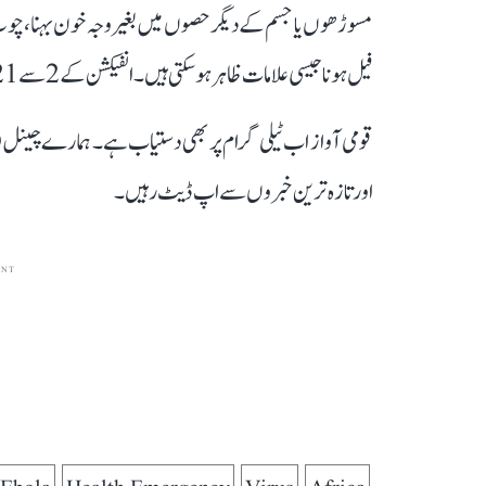
مسوڑھوں یا جسم کے دیگر حصوں میں بغیر وجہ خون بہنا، چوٹ ج
فیل ہونا جیسی علامات ظاہر ہو سکتی ہیں۔ انفیکشن کے 2 سے 21 دنوں کے اندر علامات ظاہر ہو سکتی ہیں۔
قومی آواز اب ٹیلی گرام پر بھی دستیاب ہے۔ ہمارے چینل 
اور تازہ ترین خبروں سے اپ ڈیٹ رہیں۔
ENT