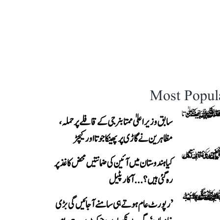
Most Popul
سابق وزیر اعلیٰ ممتا بنرجی کے قافلے پر حملہ،
مظاہرین نے گاڑی پر پھینکا جوتا اور کیچڑ
کیا ہندوستان میں آئین کی ضمانتیں محض کاغذ پر
رہ گئی ہیں؟...آکار پٹیل
’رپورٹ عام ہوتے ہی سامنے آ جائیں گی بڑی