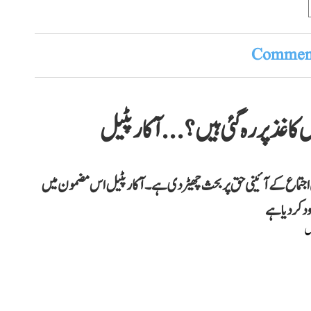
Comment
کاغذ پر رہ گئی ہیں؟...آکار پٹیل
ن اجتماع کے آئینی حق پر بحث چھیڑ دی ہے۔ آکار پٹیل اس مضمون میں
د کر دیا ہے