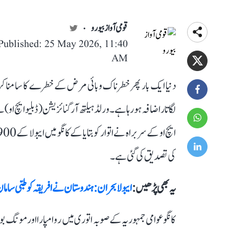
قومی آواز بیورو
Published: 25 May 2026, 11:40
AM
دنیا ایک بار پھر خطرناک وبائی مرض کے خطرے کا سامنا کر
لگاتار اضافہ ہو رہا ہے۔ ورلڈ ہیلتھ آرگنائزیشن (ڈبلیو ایچ او) ن
کی تصدیق کی گئی ہے۔
یہ بھی پڑھیں :
ایبولا بحران: ہندوستان نے افریقہ کو طبی ساما
کانگو عوامی جمہوریہ کے صوبہ اتوری میں روامپارا اور مونگ 