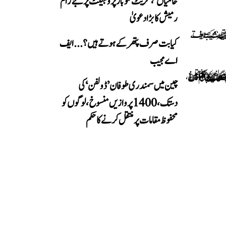
خامیاں‘، گریٹ نکوبار پروجیکٹ پر جے رام
رمیش کا بڑا دعویٰ
کیا بت صرف پتھر کے ہوتے ہیں؟...ایف
اے مجیب
چین میں سمندری طوفان ’ڈولفن‘ کی
دستک، 1400 پروازیں منسوخ، لوگوں کو
محفوظ مقامات پر منتقل کرنے کا حکم