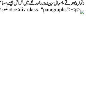
دنوں بعد قے، اسہال، پیٹ درد اور گلے میں خراش جیسے مسائ