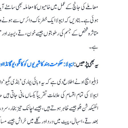
معاملے کی جانچ کے عمل میں خامیوں کا معاملہ بھی سامنے آیا
ہوئی ہے۔ بتا دیں کہ ایبولا ایک خطرناک وائرس سے ہونے والی
متاثرہ شخص کے جسم کی رطوبتوں جیسے خون، قے، پسینہ او
ہے۔
یہ بھی پڑھیں :
ایبولا: حکومت ہند کا شہریوں کو کانگو، یوگانڈا
ڈبلیو ایچ او نے اطلاع دی ہے کہ یہ وبائی بیماری ’بنڈی ب
ایبولا کی تمام اقسام کی علامات تقریباً یکساں مانی جاتی ہ
انفیکدشن فلو جیسے ظاہر ہوتے ہیں، جیسے اچانک تیز بخار، سر
بعد قے، اسہال، پیٹ میں درد اور گلے میں خراش جیسے مس