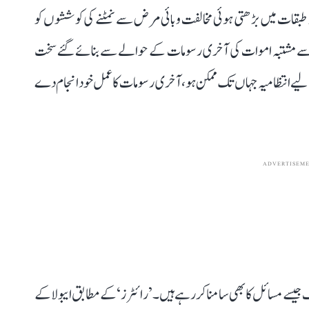
طبقات میں بڑھتی ہوئی مخالفت وبائی مرض سے نمٹنے کی کوششوں کو
ولا سے مشتبہ اموات کی آخری رسومات کے حوالے سے بنائے گئے سخت
ے لیے انتظامیہ جہاں تک ممکن ہو، آخری رسومات کا عمل خود انجام دے
ADVERTISEM
ف جیسے مسائل کا بھی سامنا کر رہے ہیں۔ ’رائٹرز‘ کے مطابق ایبولا کے