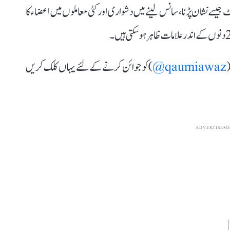
یسے نشان پڑنا، سانس لینے میں دشواری اور کئی معاملوں میں اعضاء کا
(
qaumiawaz@
) کو جوائن کرنے کے لئے یہاں کلک کریں
ADVERTISEM