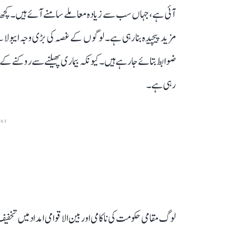
آئی ہے، جہاں سب سے زیادہ معاملے سامنے آئے ہیں۔ کچھ 
مزید پیچیدہ بنا رہی ہے۔ لوگوں کے غصہ کی بڑی وجہ ایب
ضوابط بتائے جا رہے ہیں۔ کیونکہ بیماری پھیلنے سے روکنے ک
رہی ہے۔
ENT
لوگ مقامی حکومت کی ناکامی اور بین الاقوامی امداد میں تخفی