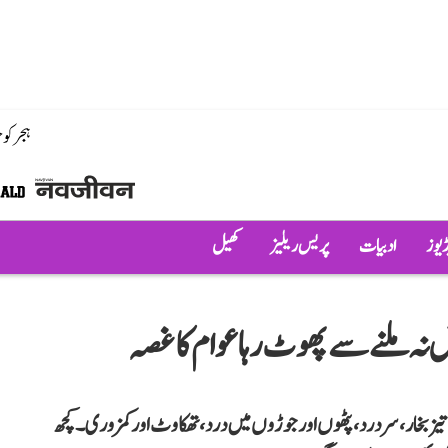
ہجر کو
ڈیوز
ادبیات
پریس ریلیز
کھیل
لاش نہ ملنے سے پھوٹ رہا عوام کا غصہ
یز بخار، سردرد، پٹھوں اور جوڑوں میں درد، تھکاوٹ اور کمزوری۔ کچھ