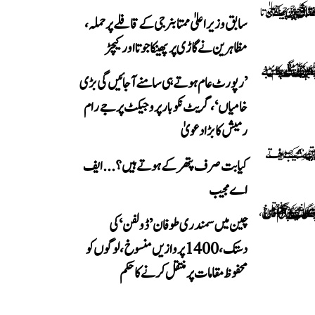
سابق وزیر اعلیٰ ممتا بنرجی کے قافلے پر حملہ،
مظاہرین نے گاڑی پر پھینکا جوتا اور کیچڑ
’رپورٹ عام ہوتے ہی سامنے آ جائیں گی بڑی
خامیاں‘، گریٹ نکوبار پروجیکٹ پر جے رام
رمیش کا بڑا دعویٰ
کیا بت صرف پتھر کے ہوتے ہیں؟...ایف
اے مجیب
چین میں سمندری طوفان ’ڈولفن‘ کی
دستک، 1400 پروازیں منسوخ، لوگوں کو
محفوظ مقامات پر منتقل کرنے کا حکم