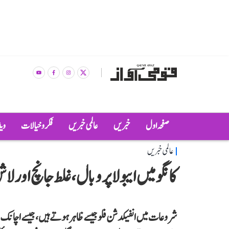
صفحہ اول
خبریں
عالمی خبریں
فکر و خیالات
وی
عالمی خبریں
کانگو میں ایبولا پر وبال، غلط جانچ اور 
شروعات میں انفیکدشن فلو جیسے ظاہر ہوتے ہیں، جیسے اچانک ت