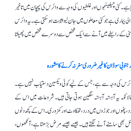
 ہے۔ کئی چیلینجوں اور غلطیوں کی وجہ سے وائرس کی پہچان میں تاخیر
 بیماری ہے جو کئی معاملوں میں جان لیوا ثابت ہو سکتی ہے۔ یہ وائرس
ر منی کے رابطے میں آنے سے ایک شخص سے دوسرے شخص میں پھیلتا
 اور جنوبی سوڈان کا غیر ضروری سفر نہ کرنے کا مشورہ
گیو‘ وائرس کی وجہ سے ہے، جس کے لیے کوئی ویکسین دستیاب نہیں ہے۔
یں حالانکہ یہ آہستہ آہستہ سنگین ہوتی جاتی ہیں۔ شروعات میں اس کے
درد، پٹھوں اور جوڑوں میں درد، تھکاوٹ اور کمزوری۔ اس کے کچھ دنوں
ائل بھی سامنے آنے لگتے ہیں۔ جیسے جیسے مرض بڑھتا ہے، آنکھوں،