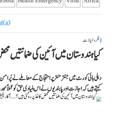
Ebola
Health Emergency
Virus
Africa
(s)
فکر و خیالات
کیا ہندوستان میں آئین کی ضمانتیں محض 
دہلی ہائی کورٹ میں جنتر منتر پر احتجاج کے معاملے نے پُرام
کہتے ہیں کہ اجازت اور پابندیوں نے اس بنیادی حق کو عملاً محدو