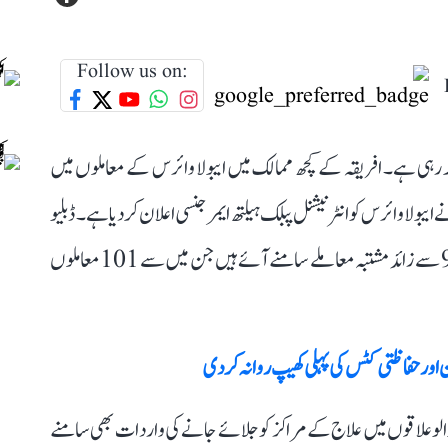
Follow us on:
 رہی ہے۔ افریقہ کے کچھ ممالک میں ایبولا وائرس کے معاملوں میں
ے ایبولا وائرس کو انٹر نیشنل پبلک ہیلتھ ایمرجنسی اعلان کر دیا ہے۔ ڈبلیو
ایچ او کے سربراہ نے اتوار کو بتایا کے کانگو میں ایبولا کے 900 سے زائد مشتبہ معاملے سامنے آئے ہیں جن میں سے 101 معاملوں
ن اور حفاظتی کٹس کی پہلی کھیپ روانہ کر دی
بوالو علاقوں میں علاج کے مراکز کو جلائے جانے کی واردات بھی سامنے