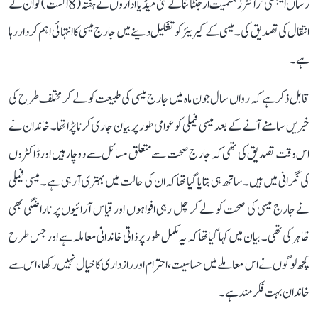
رساں ایجنسی ’رائٹرز‘ سمیت ارجنٹائنا کے کئی میڈیا اداروں نے ہفتہ (8 اگست) کو ان کے
انتقال کی تصدیق کی۔ میسی کے کیریئر کو تشکیل دینے میں جارج میسی کا انتہائی اہم کردار رہا
ہے۔
قابل ذکر ہے کہ رواں سال جون ماہ میں جارج میسی کی طبیعت کو لے کر مختلف طرح کی
خبریں سامنے آنے کے بعد میسی فیملی کو عوامی طور پر بیان جاری کرنا پڑا تھا۔ خاندان نے
اس وقت تصدیق کی تھی کہ جارج صحت سے متعلق مسائل سے دوچار ہیں اور ڈاکٹروں
کی نگرانی میں ہیں۔ ساتھ ہی بتایا گیا تھا کہ ان کی حالت میں بہتری آ رہی ہے۔ میسی فیملی
نے جارج میسی کی صحت کو لے کر چل رہی افواہوں اور قیاس آرائیوں پر ناراضگی بھی
ظاہر کی تھی۔ بیان میں کہا گیا تھا کہ یہ مکمل طور پر ذاتی خاندانی معاملہ ہے اور جس طرح
کچھ لوگوں نے اس معاملے میں حساسیت، احترام اور رازداری کا خیال نہیں رکھا، اس سے
خاندان بہت فکرمند ہے۔