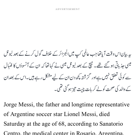
ADVERTISEMENT
یہ بیان اس وقت آیا تھا جب عالمی کپ میں الجزائر کے خلاف گول کرنے کے بعد لیونل
میسی جذباتی ہو گئے تھے۔ میچ کے بعد لیونل میسی نے کہا تھا کہ ان کے آنسوؤں کا فٹبال
سے کوئی تعلق نہیں ہے اور گزشتہ کچھ دن ان کے لیے مشکل رہے ہیں۔ اس کے بعد ان
کے والد کی صحت کو لے کر بات چیت تیز ہو گئی تھی۔
Jorge Messi, the father and longtime representative
of Argentine soccer star Lionel Messi, died
Saturday at the age of 68, according to Sanatorio
Centro, the medical center in Rosario, Argentina,