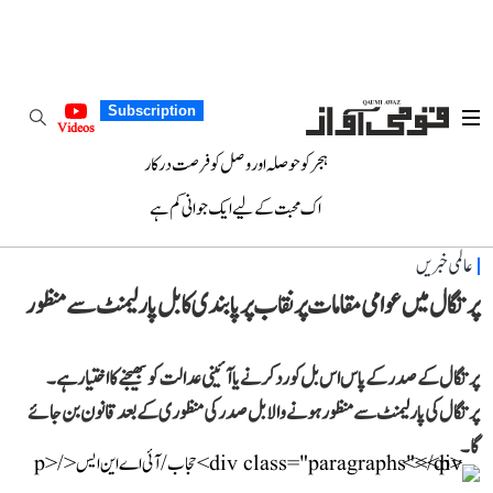
Subscription
Videos
ہجر کو حوصلہ اور وصل کو فرصت درکار
اک محبت کے لیے ایک جوانی کم ہے
عالمی خبریں
پرتگال میں عوامی مقامات پر نقاب پر پابندی کا بل پارلیمنٹ سے منظور
پرتگال کے صدر کے پاس اس بل کو رد کرنے یا آئینی عدالت کو بھیجنے کا اختیار ہے۔
پرتگال کی پارلیمنٹ سے منظور ہونے والا بل صدر کی منظوری کے بعد قانون بن جائے
گا۔