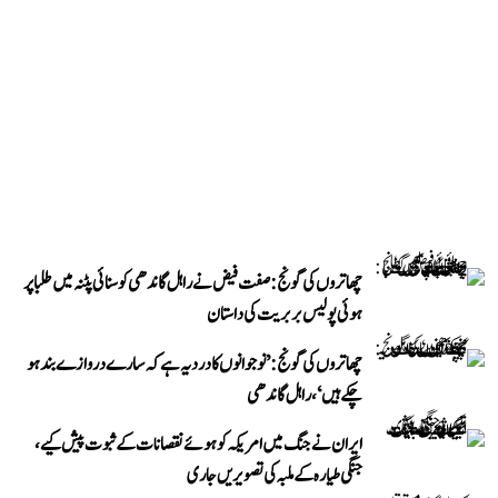
چھاتروں کی گونج: صفت فیض نے راہل گاندھی کو سنائی پٹنہ میں طلبا پر
ہوئی پولیس بربریت کی داستان
چھاتروں کی گونج: ’نوجوانوں کا درد یہ ہے کہ سارے دروازے بند ہو
چکے ہیں‘، راہل گاندھی
ایران نے جنگ میں امریکہ کو ہوئے نقصانات کے ثبوت پیش کیے،
جنگی طیارہ کے ملبہ کی تصویریں جاری