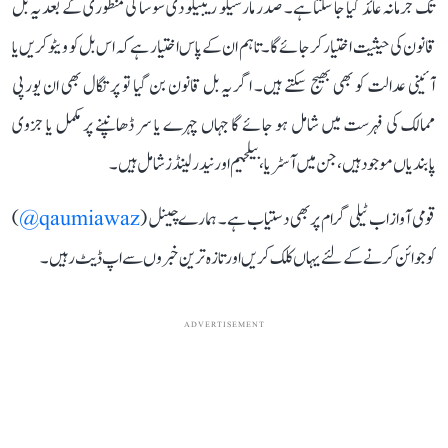
تک جرمانہ عائد کیا جا سکتا ہے۔ صدر مارسيلو ریبیلو دی سوسا کی منظوری کے بعد یہ بل
قانون کی حیثیت اختیار کر جائے گا۔ تاہم ان کے پاس اختیار ہے کہ اس بل کو ویٹو کریں یا
آئینی عدالت کو بھی بھیج سکتے ہیں۔ اگر یہ بل قانون بن گیا تو پرتگال بھی ان یورپی
ممالک کی فہرست میں شامل ہو جائے گا جہاں چہرے یا سر ڈھانپنے پر مکمل یا جزوی
پابندیاں موجود ہیں، جن میں آسٹریا، بیلجیم اور نیدرلینڈز شامل ہیں۔
قومی آواز اب ٹیلی گرام پر بھی دستیاب ہے۔ ہمارے چینل (
qaumiawaz@
)
کو جوائن کرنے کے لئے یہاں کلک کریں اور تازہ ترین خبروں سے اپ ڈیٹ رہیں۔
ADVERTISEMENT