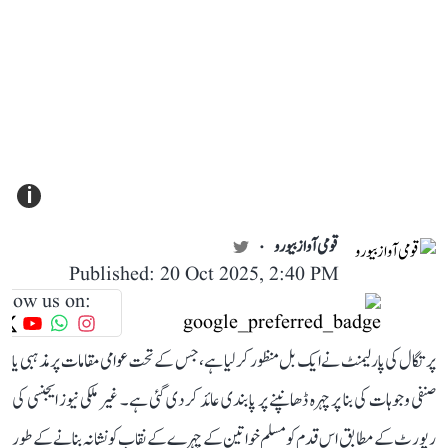
i
قومی آواز بیورو
Published: 20 Oct 2025, 2:40 PM
llow us on:
پرتگال کی پارلیمنٹ نے ایک بل منظور کر لیا ہے، جس کے تحت عوامی مقامات پر مذہبی یا
صنفی وجوہات کی بنا پر چہرہ ڈھانپنے پر پابندی عائد کر دی گئی ہے۔ غیر ملکی نیوز ایجنسی کی
رپورٹ کے مطابق اس قدم کو مسلم خواتین کے چہرے کے نقاب کو نشانہ بنانے کے طور