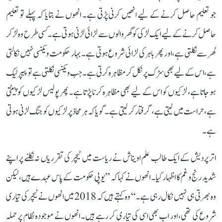
جو تعلیم حاصل کرنے کے لیے انھیں کرنی پڑتی ہے۔ انھوں نے بتایا کہ پہلے تو تعلیم
حاصل کرنے کے لیے ایک لڑکی کو گھر والوں سے لڑائی لڑنی ہوتی ہے۔ کسی طرح وہ لڑ کر
گھر سے نکلتی ہے، اور پھر باہر کی لڑائی شروع ہوتی ہے۔ بہار حکومت ویکنسی نہیں نکالتی
ہے، اس کے لیے بھی سڑک پر نکل کر مظاہرہ کرتی ہے۔ جب ویکنسی نکلتی ہے تو پیپر لیک
ہو جاتا ہے، لڑکیوں کو اس کے لیے بھی مظاہرہ کرنا پڑتا ہے۔ پھر پولیس لڑکیوں کو پیٹتی
ہے، حراست میں لیتی ہے، گرفتار کر لیتی ہے۔ گویا کہ ہر محاذ پر لڑکیوں کو جنگ لڑنی ہوتی
ہے۔
اتر پردیش کے ایک طالب علم اویناش نے ریاست میں ٹیچر کی تقرریاں نہ نکلنے پر اپنے
شدید رنج و غم کا اظہار کیا۔ انھوں نے کہا کہ ’’یوپی حکومت کے پاس عہدے ہیں، لیکن
وہ بھرتی ہی نہیں نکال رہی ہے۔‘‘ وہ کہتے ہیں کہ 2018 میں انھوں نے ٹیچر کی تیاری
شروع کی تھی، اور اب بھی اسی کی تیاری کر رہے ہیں۔ انھوں نے موجودہ نظام پر حملہ