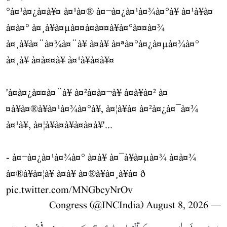
°à¤¹à¤¿à¤à¥¤ à¤¹à¤® à¤¬à¤¿à¤¹à¤¾à¤°à¥ à¤¹à¥à¤
à¤à¤° à¤¸à¥à¤µà¤¤à¤à¤¤à¥à¤°à¤¤à¤¾
à¤¸à¥à¤¨à¤¾à¤¨à¥ à¤à¥ à¤ªà¤°à¤¿à¤µà¤¾à¤°
à¤¸à¥ à¤à¤¤à¥ à¤¹à¥à¤à¥¤
'à¤à¤¿à¤¤à¤¨à¥ à¤²à¤à¤¬à¥ à¤à¥à¤² à¤
¤à¥à¤®à¥à¤¹à¤¾à¤°à¥, à¤¦à¥à¤ à¤²à¤¿à¤¯à¤¾
à¤¹à¥, à¤¦à¥à¤à¥à¤à¤à¥'...
- à¤¬à¤¿à¤¹à¤¾à¤° à¤à¥ à¤¯à¥à¤µà¤¾ à¤à¤¾
à¤®à¥à¤¦à¥ à¤à¥ à¤®à¥à¤¸à¥à¤ ð
pic.twitter.com/MNGbcyNrOv
August 8, 2026
— Congress (@INCIndia)