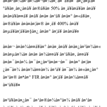
à¤à¤²à¤¾à¤¹à¤¾à¤¬à¤¾à¤¦ à¤¯à¥à¤¨à¤¿à¤µà¤
°à¥à¤¸à¤¿à¤à¥ à¤®à¥à¤ 50% à¤¸à¥à¤à¥à¤ à¤à¥
à¤à¤à¥à¤¤à¥ à¤à¥ à¤à¤ à¤¹à¥ à¤à¤° à¤«à¥à¤¸
à¤®à¥à¤ à¤à¤à¤¦à¤® à¤¸à¥ 400% à¤à¥
à¤µà¥à¤¦à¥à¤§à¤¿ à¤à¤° à¤¦à¥ à¤à¤à¥¤
à¤à¤¬ à¤à¤¾à¤¤à¥à¤° à¤à¤¸à¤à¥ à¤à¤¿à¤²à¤¾à¤«
à¤à¤µà¤¾à¤ à¤à¤ à¤¾à¤¤à¥ à¤¹à¥à¤, à¤¤à¥
à¤à¤¨à¤à¤¾ à¤¨à¤¿à¤²à¤à¤¬à¤¨ à¤à¤° à¤¦à¤
¿à¤¯à¤¾ à¤à¤¾à¤¤à¤¾ à¤¹à¥ à¤¯à¤¾ à¤«à¤¿à¤°
à¤¹à¤® à¤ªà¤° FIR à¤à¤° à¤¦à¥ à¤à¤¾à¤¤à¥
à¤¹à¥à¥¤
à¤²à¥à¤à¤¿à¤¨ à¤¹à¤®à¤¾à¤°à¤¾ à¤à¥ à¤¹à¤