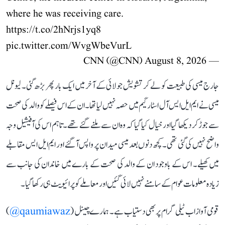
where he was receiving care.
https://t.co/2hNrjs1yq8
pic.twitter.com/WvgWbeVurL
August 8, 2026
— CNN (@CNN)
جارج میسی کی طبیعت کو لے کر تشویش جولائی کے آخر میں ایک بار پھر بڑھ گئی۔ لیونل
میسی نے ایم ایل ایس آل اسٹار گیم میں حصہ نہیں لیا تھا۔ ان کے اس فیصلے کو والد کی صحت
سے جوڑ کر دیکھا گیا اور خیال کیا گیا کہ وہ ان سے ملنے گئے تھے۔ تاہم اس کی آفیشیل وجہ
واضح نہیں کی گئی تھی۔ کچھ دنوں بعد میسی میدان پر واپس آ گئے اور ایم ایل ایس مقابلے
میں کھیلے۔ اس کے باوجود ان کے والد کی صحت کے بارے میں خاندان کی جانب سے
زیادہ معلومات عوام کے سامنے نہیں لائی گئیں اور معاملے کو پرائیویٹ ہی رکھا گیا۔
قومی آواز اب ٹیلی گرام پر بھی دستیاب ہے۔ ہمارے چینل (
qaumiawaz@
)