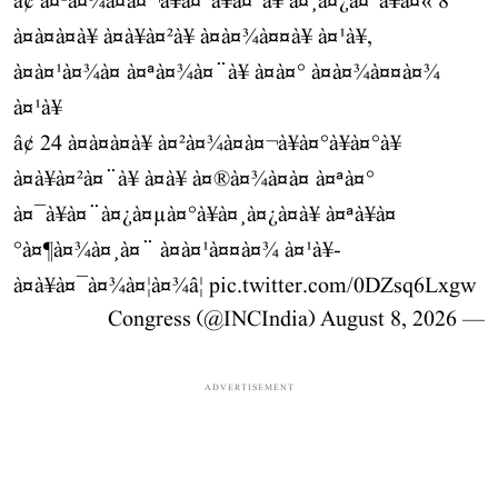
â¢ à¤²à¤¾à¤à¤¬à¥à¤°à¥à¤°à¥ à¤¸à¤¿à¤°à¥à¤« 8
à¤à¤à¤à¥ à¤à¥à¤²à¥ à¤à¤¾à¤¤à¥ à¤¹à¥,
à¤à¤¹à¤¾à¤ à¤ªà¤¾à¤¨à¥ à¤­à¤° à¤à¤¾à¤¤à¤¾
à¤¹à¥
â¢ 24 à¤à¤à¤à¥ à¤²à¤¾à¤à¤¬à¥à¤°à¥à¤°à¥
à¤à¥à¤²à¤¨à¥ à¤à¥ à¤®à¤¾à¤à¤ à¤ªà¤°
à¤¯à¥à¤¨à¤¿à¤µà¤°à¥à¤¸à¤¿à¤à¥ à¤ªà¥à¤
°à¤¶à¤¾à¤¸à¤¨ à¤à¤¹à¤¤à¤¾ à¤¹à¥-
à¤à¥à¤¯à¤¾à¤¦à¤¾â¦
pic.twitter.com/0DZsq6Lxgw
August 8, 2026
— Congress (@INCIndia)
ADVERTISEMENT