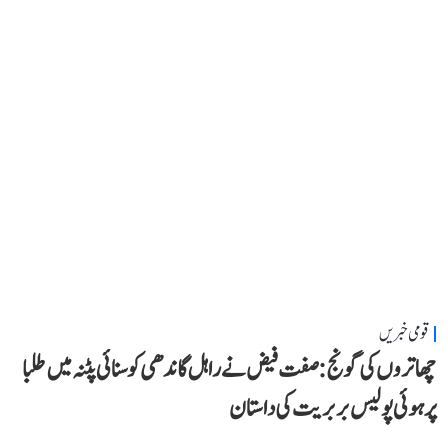
قومی خبریں
چھاتروں کی گونج: صفت فیض نے راہل گاندھی کو سنائی پٹنہ میں طلبا
پر ہوئی پولیس بربریت کی داستان