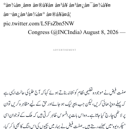
°à¤¾à¤¸à¤¤ à¤®à¥à¤ à¤²à¥ à¤²à¤¿à¤¯à¤¾à¥¤
à¤¬à¤¿à¤¹à¤¾à¤° à¤®à¥à¤â¦
pic.twitter.com/L5FsZbn5NW
August 8, 2026
— Congress (@INCIndia)
ADVERTISEMENT
صفت فیض نے موجودہ تعلیمی نظام کو نشانہ بناتے ہوئے کہا کہ آج طلبا کی حالت ایسی ہے
کہ پہلے وہ پڑھائی کریں، لیکن جب پیپر لیک ہو جائے اور حق کے لیے مظاہرہ کریں تو ان
پر لاٹھی چارج کیا جاتا ہے۔ وہ اس بات پر افسوس ظاہر کرتی ہیں کہ ملک کے نوجوان اسی
’چکرویوہ‘ میں پھنسے رہتے ہیں۔ صفت فیض نے بہار میں بچیوں کی اس جنگ کا بھی ذکر کیا،