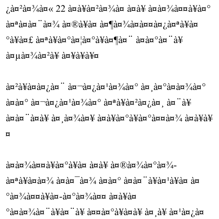
¿à¤²à¤¾à¤« 22 à¤à¥à¤²à¤¾à¤ à¤à¥ à¤à¤¾à¤¤à¥à¤°
à¤ªà¤à¤¨à¤¾ à¤®à¥à¤ à¤¶à¤¾à¤à¤¤à¤¿à¤ªà¥à¤
°à¥à¤£ à¤ªà¥à¤°à¤¦à¤°à¥à¤¶à¤¨ à¤à¤°à¤¨à¥
à¤µà¤¾à¤²à¥ à¤¥à¥à¥¤
à¤²à¥à¤à¤¿à¤¨ à¤¬à¤¿à¤¹à¤¾à¤° à¤¸à¤°à¤à¤¾à¤°
à¤à¤° à¤¬à¤¿à¤¹à¤¾à¤° à¤ªà¥à¤²à¤¿à¤¸ à¤¨à¥
à¤à¤¨à¤à¥ à¤¸à¤¾à¤¥ à¤à¥à¤°à¥à¤°à¤¤à¤¾ à¤à¥à¥
¤
à¤à¤¾à¤¤à¥à¤°à¥à¤ à¤à¥ à¤®à¤¾à¤°à¤¾-
à¤ªà¥à¤à¤¾ à¤à¤¯à¤¾ à¤à¤° à¤à¤¨à¥à¤¹à¥à¤ à¤
°à¤¾à¤¤à¥à¤-à¤°à¤¾à¤¤ à¤à¥à¤
°à¤à¤¾à¤¨à¥à¤¨à¥ à¤¤à¤°à¥à¤à¥ à¤¸à¥ à¤¹à¤¿à¤