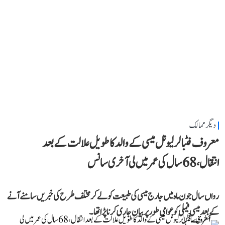
دیگر ممالک
معروف فٹبالر لیونل میسی کے والد کا طویل علالت کے بعد
انتقال، 68 سال کی عمر میں لی آخری سانس
رواں سال جون ماہ میں جارج میسی کی طبیعت کو لے کر مختلف طرح کی خبریں سامنے آنے
کے بعد میسی فیملی کو عوامی طور پر بیان جاری کرنا پڑا تھا۔