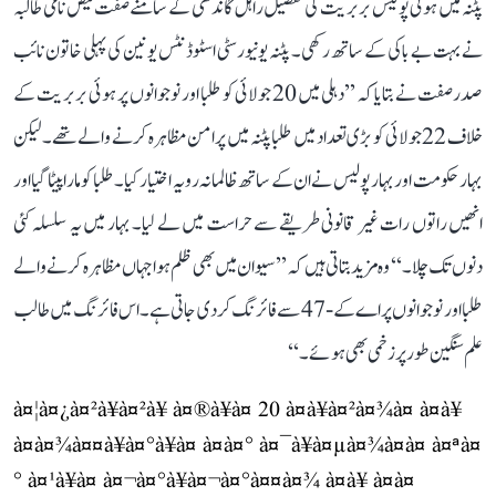
پٹنہ میں ہوئی پولیس بربریت کی تفصیل راہل گاندھی کے سامنے صفت فیض نامی طالبہ
نے بہت بے باکی کے ساتھ رکھی۔ پٹنہ یونیورسٹی اسٹوڈنٹس یونین کی پہلی خاتون نائب
صدر صفت نے بتایا کہ ’’دہلی میں 20 جولائی کو طلبا اور نوجوانوں پر ہوئی بربریت کے
خلاف 22 جولائی کو بڑی تعداد میں طلبا پٹنہ میں پرامن مظاہرہ کرنے والے تھے۔ لیکن
بہار حکومت اور بہار پولیس نے ان کے ساتھ ظالمانہ رویہ اختیار کیا۔ طلبا کو مارا پیٹا گیا اور
انھیں راتوں رات غیر قانونی طریقے سے حراست میں لے لیا۔ بہار میں یہ سلسلہ کئی
دنوں تک چلا۔‘‘ وہ مزید بتاتی ہیں کہ ’’سیوان میں بھی ظلم ہوا جہاں مظاہرہ کرنے والے
طلبا اور نوجوانوں پر اے کے-47 سے فائرنگ کر دی جاتی ہے۔ اس فائرنگ میں طالب
علم سنگین طور پر زخمی بھی ہوئے۔‘‘
à¤¦à¤¿à¤²à¥à¤²à¥ à¤®à¥à¤ 20 à¤à¥à¤²à¤¾à¤ à¤à¥
à¤à¤¾à¤¤à¥à¤°à¥à¤ à¤à¤° à¤¯à¥à¤µà¤¾à¤à¤ à¤ªà¤
° à¤¹à¥à¤ à¤¬à¤°à¥à¤¬à¤°à¤¤à¤¾ à¤à¥ à¤à¤