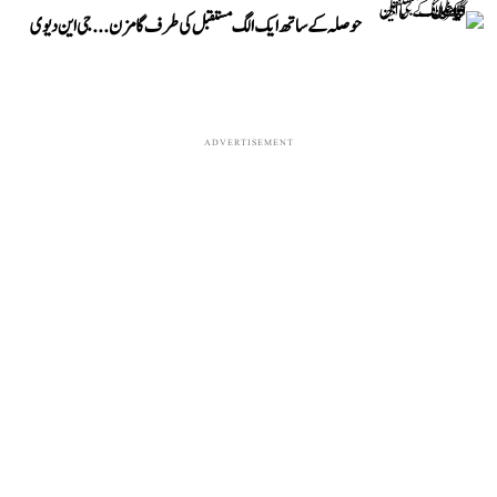
حوصلہ کے ساتھ ایک الگ مستقبل کی طرف گامزن... جی این دیوی
ADVERTISEMENT