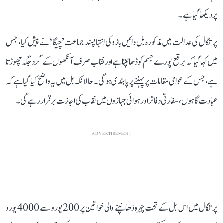
پر دیکھا گیا ہے۔
پرتگال کی عدالت میں مذکورہ بل دائیں بازو کی انتہا پسند جماعت ’چیگا‘ نے پیش کیا، جس
میں کہا گیا کہ برقع پورے جسم کو ڈھانپتا ہے اور نقاب صرف آنکھوں کے گرد جگہ چھوڑتا
ہے، جس کے عوامی مقامات پر پہننے پر پابندی ہوگی۔ حالانکہ بل میں یہ واضح کیا گیا ہے کہ
عبادت گاہوں، سفارتی دفاتر اور ہوائی جہازوں میں نقاب کی اجازت برقرار رہے گی۔
ADVERTISEMENT
پرتگال میں اس بل کے تحت چہرہ ڈھانپنے والی خواتین پر 200 یورو سے 4000 یورو