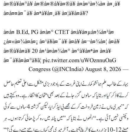
à¤®à¥à¤°à¥ à¤®à¤®à¥à¤®à¥ à¤à¤¹à¤¾à¤ à¤¸à¥
à¤à¤¤à¤¨à¥ à¤ªà¥à¤¸à¥ à¤¦à¥à¤à¥?
à¤à¤ B.Ed, PG à¤à¤° CTET à¤à¥à¤µà¤¾à¤²à¤
¿à¤«à¤¾à¤à¤¡ à¤¹à¥à¤¨à¥ à¤à¥ à¤¬à¤¾à¤¦ à¤­à¥
à¤®à¥à¤à¥ 20 à¤¹à¤à¤¾à¤° à¤°à¥à¤ªà¤ à¤à¥
à¤¨à¥à¤à¤°à¥â¦
pic.twitter.com/uWOznnuOaG
August 8, 2026
— Congress (@INCIndia)
بہار کے طالب علم ہمانشو کمار نے اپنی غربت کے باوجود بڑی مشکل سے اعلیٰ تعلیم حاصل
کرنے کا ذکر کیا اور بتایا کہ سالوں گزر جانے کے بعد بھی امتحان کا انتظار ہے۔ وہ کہتے ہیں
کہ ’’میری ماں نے زمین فروخت کر کے مجھے بی ایڈ کرایا، لیکن گزشتہ 4 سالوں سے کوئی
ویکنسی نہیں آئی ہے۔‘‘ انھوں نے بتایا کہ ’’میں پٹنہ میں رہ کر پڑھائی کرتا ہوں۔ ہر
مہینے 12-10 ہزار روپے کا خرچ آتا ہے۔ آخر میری ممی کہاں سے اتنے پیسے دے گی؟‘‘