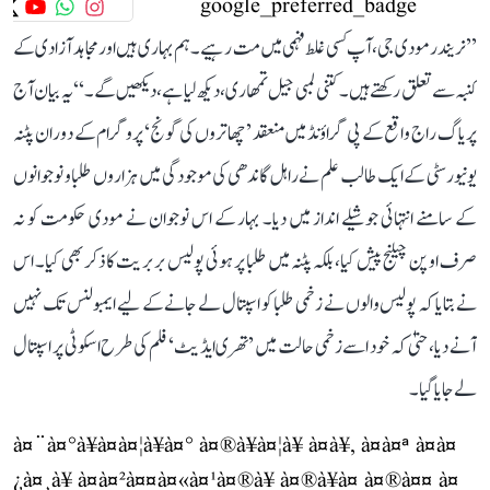
’’نریندر مودی جی، آپ کسی غلط فہمی میں مت رہیے۔ ہم بہاری ہیں اور مجاہد آزادی کے
کنبہ سے تعلق رکھتے ہیں۔ کتنی لمبی جیل تمھاری، دیکھ لیا ہے، دیکھیں گے۔‘‘ یہ بیان آج
پریاگ راج واقع کے پی گراؤنڈ میں منعقد ’چھاتروں کی گونج‘ پروگرام کے دوران پٹنہ
یونیورسٹی کے ایک طالب علم نے راہل گاندھی کی موجودگی میں ہزاروں طلبا و نوجوانوں
کے سامنے انتہائی جوشیلے انداز میں دیا۔ بہار کے اس نوجوان نے مودی حکومت کو نہ
صرف اوپن چیلنج پیش کیا، بلکہ پٹنہ میں طلبا پر ہوئی پولیس بربریت کا ذکر بھی کیا۔ اس
نے بتایا کہ پولیس والوں نے زخمی طلبا کو اسپتال لے جانے کے لیے ایمبولنس تک نہیں
آنے دیا، حتیٰ کہ خود اسے زخمی حالت میں ’تھری ایڈیٹ‘ فلم کی طرح اسکوٹی پر اسپتال
لے جایا گیا۔
à¤¨à¤°à¥à¤à¤¦à¥à¤° à¤®à¥à¤¦à¥ à¤à¥, à¤à¤ª à¤à¤
¿à¤¸à¥ à¤à¤²à¤¤à¤«à¤¹à¤®à¥ à¤®à¥à¤ à¤®à¤¤ à¤