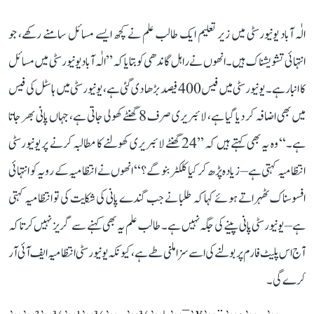
الٰہ آباد یونیورسٹی میں زیر تعلیم ایک طالب علم نے کچھ ایسے مسائل سامنے رکھے، جو
انتہائی تشویشناک ہیں۔ انھوں نے راہل گاندھی کو بتایا کہ ’’الٰہ آباد یونیورسٹی میں مسائل
کا انبار ہے۔ یونیورسٹی میں فیس 400 فیصد بڑھا دی گئی ہے، یونیورسٹی میں ہاسٹل کی فیس
میں بھی اضافہ کر دیا گیا ہے، لائبریری صرف 8 گھنٹے کھولی جاتی ہے، جہاں پانی بھر جاتا
ہے۔‘‘ وہ یہ بھی کہتے ہیں کہ ’’24 گھنٹے لائبریری کھولنے کا مطالبہ کرنے پر یونیورسٹی
انتظامیہ کہتی ہے– زیادہ پڑھ کر کیا کلکٹر بنو گے؟‘‘ انھوں نے انتظامیہ کے رویہ کو انتہائی
افسوسناک ٹھہراتے ہوئے کہا کہ طلبا نے جب گندے پانی کی شکایت کی تو انتظامیہ کہتی
ہے– یونیورسٹی پانی پینے کی جگہ نہیں ہے۔ طالب علم یہ بھی کہنے سے گریز نہیں کرتا کہ
آج اس پلیٹ فارم پر بولنے کی اسے سزا ملنی طے ہے، کیونکہ یونیورسٹی انتظامیہ ایف آئی آر
کرے گی۔