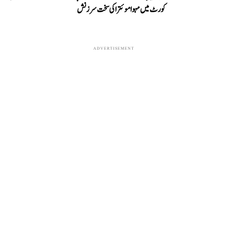
کورٹ میں مہوا موئترا کی سخت سرزنش
ADVERTISEMENT