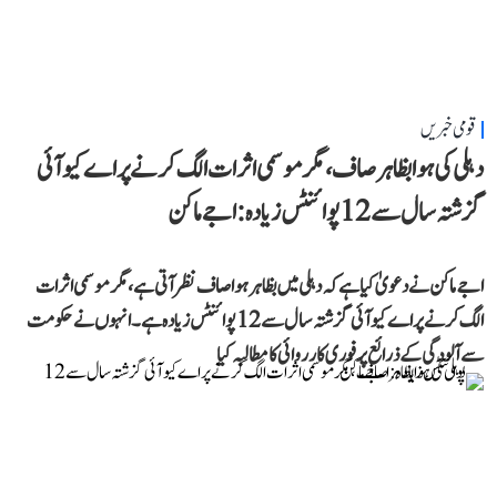
قومی خبریں
دہلی کی ہوا بظاہر صاف، مگر موسمی اثرات الگ کرنے پر اے کیو آئی
گزشتہ سال سے 12 پوائنٹس زیادہ: اجے ماکن
اجے ماکن نے دعویٰ کیا ہے کہ دہلی میں بظاہر ہوا صاف نظر آتی ہے، مگر موسمی اثرات
الگ کرنے پر اے کیو آئی گزشتہ سال سے 12 پوائنٹس زیادہ ہے۔ انہوں نے حکومت
سے آلودگی کے ذرائع پر فوری کارروائی کا مطالبہ کیا