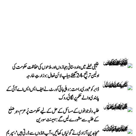
خلیجی خطے میں ہندوستانی جہازوں اور ملاحوں کی حفاظت حکومت کی
اولین ترجیح، 24 گھنٹے ہیلپ لائن فعال: وزارتِ خارجہ
ڈابر کو عبوری راحت: دہلی ہائی کورٹ نے ایف ایس ایس اے آئی کے
پابندی والے حکم پر لگائی روک
طلبہ و نوجوانوں کے مسائل کے حل کے لیے حکومت پُرعزم، ہر ضلع
کے طلبہ سے مشورے لیں گے: ہیمنت سورین
’مجاہدینِ آزادی نے گولیاں کھائیں، آپ انڈوں سے ڈرتی ہیں‘، سپریم