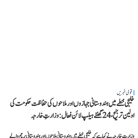
قومی خبریں
خلیجی خطے میں ہندوستانی جہازوں اور ملاحوں کی حفاظت حکومت کی
اولین ترجیح، 24 گھنٹے ہیلپ لائن فعال: وزارتِ خارجہ
وزارتِ خارجہ نے کہا ہے کہ خلیجی خطے میں ہندوستانی ملاحوں اور ہندوستانی پرچم والے