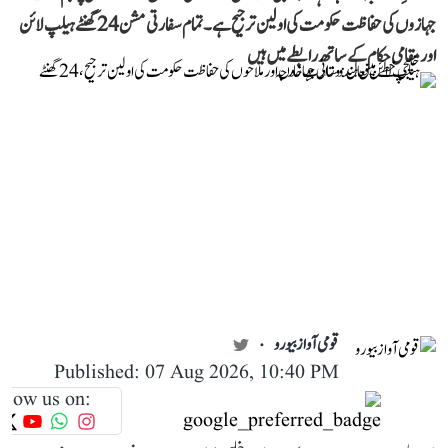
جہازوں کی حفاظت حکومت کی اولین ترجیح ہے۔ تمام سفارتی مشن 24 گھنٹے ہیلپ لائن
اور مقامی حکام کے ساتھ رابطے میں ہیں
قومی آواز بیورو
Published: 07 Aug 2026, 10:40 PM
llow us on: