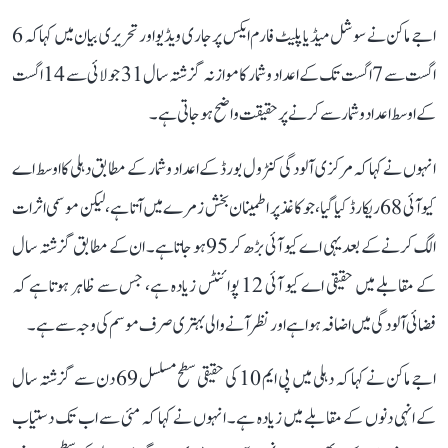
اجے ماکن نے سوشل میڈیا پلیٹ فارم ایکس پر جاری ویڈیو اور تحریری بیان میں کہا کہ 6
اگست سے 7 اگست تک کے اعداد و شمار کا موازنہ گزشتہ سال 31 جولائی سے 14 اگست
کے اوسط اعداد و شمار سے کرنے پر حقیقت واضح ہو جاتی ہے۔
انہوں نے کہا کہ مرکزی آلودگی کنٹرول بورڈ کے اعداد و شمار کے مطابق دہلی کا اوسط اے
کیو آئی 68 ریکارڈ کیا گیا، جو کاغذ پر اطمینان بخش زمرے میں آتا ہے، لیکن موسمی اثرات
الگ کرنے کے بعد یہی اے کیو آئی بڑھ کر 95 ہو جاتا ہے۔ ان کے مطابق گزشتہ سال
کے مقابلے میں حقیقی اے کیو آئی 12 پوائنٹس زیادہ ہے، جس سے ظاہر ہوتا ہے کہ
فضائی آلودگی میں اضافہ ہوا ہے اور نظر آنے والی بہتری صرف موسم کی وجہ سے ہے۔
اجے ماکن نے کہا کہ دہلی میں پی ایم 10 کی حقیقی سطح مسلسل 69 دن سے گزشتہ سال
کے انہی دنوں کے مقابلے میں زیادہ ہے۔ انہوں نے کہا کہ مئی سے اب تک دستیاب