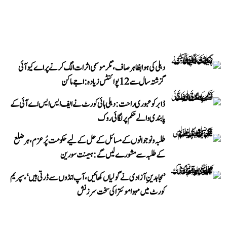
دہلی کی ہوا بظاہر صاف، مگر موسمی اثرات الگ کرنے پر اے کیو آئی
گزشتہ سال سے 12 پوائنٹس زیادہ: اجے ماکن
ڈابر کو عبوری راحت: دہلی ہائی کورٹ نے ایف ایس ایس اے آئی کے
پابندی والے حکم پر لگائی روک
طلبہ و نوجوانوں کے مسائل کے حل کے لیے حکومت پُرعزم، ہر ضلع
کے طلبہ سے مشورے لیں گے: ہیمنت سورین
’مجاہدینِ آزادی نے گولیاں کھائیں، آپ انڈوں سے ڈرتی ہیں‘، سپریم
کورٹ میں مہوا موئترا کی سخت سرزنش