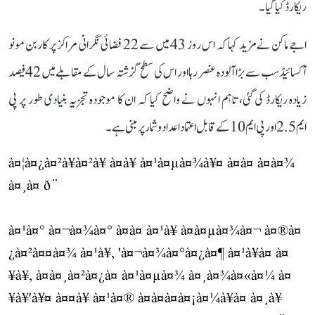
ریکارڈ کیا گیا۔
اجے ماکن نے مزید کہا کہ اس روز 43 میں سے 22 فضائی نگرانی مراکز پر کاربن مونو
آکسائیڈ سب سے بڑا آلودہ عنصر رہا اور اس کی سطح گزشتہ سال کے مقابلے میں 42 فیصد
زیادہ ریکارڈ کی گئی، تاہم انہوں نے واضح کیا کہ ان کا موجودہ تجزیہ بنیادی طور پر پی
ایم 2.5 اور پی ایم 10 کے قابل اعتماد اعداد و شمار پر مبنی ہے۔
à¤¦à¤¿à¤²à¥à¤²à¥ à¤à¥ à¤¹à¤µà¤¾à¥¤ à¤à¤ à¤à¤¾
à¤¸à¤ ð¨
à¤¹à¤° à¤¬à¤¾à¤° à¤à¤ à¤¹à¥ à¤à¤µà¤¾à¤¬ à¤®à¤
¿à¤²à¤¤à¤¾ à¤¹à¥, 'à¤¬à¤¾à¤°à¤¿à¤¶ à¤¹à¥à¤ à¤
¥à¥, à¤à¤¸à¤²à¤¿à¤ à¤¹à¤µà¤¾ à¤¸à¤¾à¤«à¤¼ à¤
¥à¥'à¥¤ à¤¤à¥ à¤¹à¤® à¤à¤à¤à¤¡à¤¼à¥à¤ à¤¸à¥