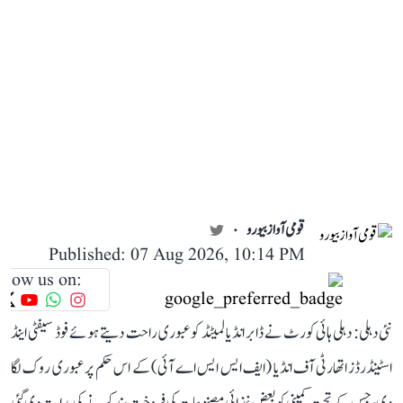
قومی آواز بیورو
Published: 07 Aug 2026, 10:14 PM
llow us on:
نئی دہلی: دہلی ہائی کورٹ نے ڈابر انڈیا لمیٹڈ کو عبوری راحت دیتے ہوئے فوڈ سیفٹی اینڈ
اسٹینڈرڈز اتھارٹی آف انڈیا (ایف ایس ایس اے آئی) کے اس حکم پر عبوری روک لگا