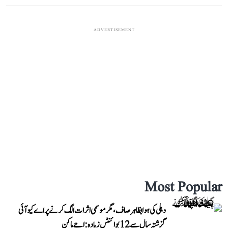
ADVERTISEMENT
Most Popular
دہلی کی ہوا بظاہر صاف، مگر موسمی اثرات الگ کرنے پر اے کیو آئی
گزشتہ سال سے 12 پوائنٹس زیادہ: اجے ماکن