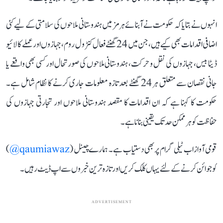
انہوں نے بتایا کہ حکومت نے آبنائے ہرمز میں ہندوستانی ملاحوں کی سلامتی کے لیے کئی
اضافی اقدامات بھی کیے ہیں، جن میں 24 گھنٹے فعال کنٹرول روم، جہازوں اور عملے کا لائیو
ڈیٹا بیس، جہازوں کی نقل و حرکت، ہندوستانی ملاحوں کی صورتحال اور کسی بھی واقعے یا
جانی نقصان سے متعلق ہر 24 گھنٹے بعد تازہ معلومات جاری کرنے کا نظام شامل ہے۔
حکومت کا کہنا ہے کہ ان اقدامات کا مقصد ہندوستانی ملاحوں اور تجارتی جہازوں کی
حفاظت کو ہر ممکن حد تک یقینی بنانا ہے۔
قومی آواز اب ٹیلی گرام پر بھی دستیاب ہے۔ ہمارے چینل (
qaumiawaz@
)
کو جوائن کرنے کے لئے یہاں کلک کریں اور تازہ ترین خبروں سے اپ ڈیٹ رہیں۔
ADVERTISEMENT