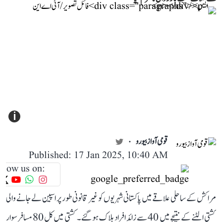
i
قومی آواز بیورو
Published: 17 Jan 2025, 10:40 AM
llow us on:
مراکش کے ساحلی علاقے میں پاکستانی شہریوں کو غیر قانونی طور پر اسپین لے جانے والی
کشتی الٹنے کے نتیجے میں 40 سے زائد افراد ہلاک ہو گئے۔ کشتی میں کل 80 مسافر سوار