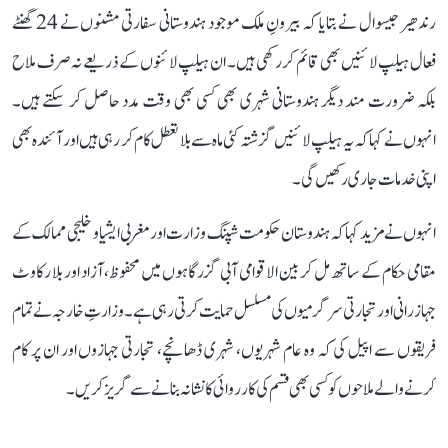
رندھیر جیسوال نے بتایا کہ بیرونِ ملک موجود ہندوستانی سفارتی مشنوں نے 24 گھنٹے
فعال ہیلپ لائنیں بھی قائم کر رکھی ہیں۔ ان ہیلپ لائنوں کے ذریعے نہ صرف ملاح
بلکہ ضرورت مند دیگر ہندوستانی شہری بھی کسی بھی وقت مدد حاصل کر سکتے ہیں۔
انہوں نے کہا کہ یہ ہیلپ لائنیں گزشتہ کئی ماہ سے بلا تعطل کام کر رہی ہیں اور آئندہ بھی
اپنی خدمات جاری رکھیں گی۔
انہوں نے مزید کہا کہ ہندوستان حکومت شپنگ وزارت اور مغربی ایشیا و خلیجی ممالک کے
مقامی حکام کے ساتھ مل کر بین الاقوامی آبی گزرگاہوں میں محفوظ، آزاد اور بلا رکاوٹ
جہاز رانی اور تجارتی سرگرمیوں کی مسلسل حمایت کرتی رہی ہے۔ وزارتِ خارجہ نے تمام
فریقوں سے اپیل کی کہ وہ عام شہریوں، شہری ڈھانچے، تجارتی جہازوں اور ان پر کام
کرنے والے ملاحوں کو کسی بھی قسم کی کارروائی کا نشانہ بنانے سے گریز کریں۔