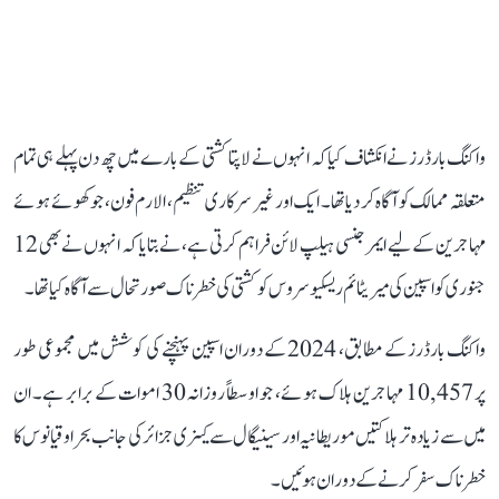
واکنگ بارڈرز نے انکشاف کیا کہ انہوں نے لاپتا کشتی کے بارے میں چھ دن پہلے ہی تمام
متعلقہ ممالک کو آگاہ کر دیا تھا۔ ایک اور غیر سرکاری تنظیم، الارم فون، جو کھوئے ہوئے
مہاجرین کے لیے ایمرجنسی ہیلپ لائن فراہم کرتی ہے، نے بتایا کہ انہوں نے بھی 12
جنوری کو اسپین کی میریٹائم ریسکیو سروس کو کشتی کی خطرناک صورتحال سے آگاہ کیا تھا۔
واکنگ بارڈرز کے مطابق، 2024 کے دوران اسپین پہنچنے کی کوشش میں مجموعی طور
پر 10,457 مہاجرین ہلاک ہوئے، جو اوسطاً روزانہ 30 اموات کے برابر ہے۔ ان
میں سے زیادہ تر ہلاکتیں موریطانیہ اور سینیگال سے کینری جزائر کی جانب بحر اوقیانوس کا
خطرناک سفر کرنے کے دوران ہوئیں۔