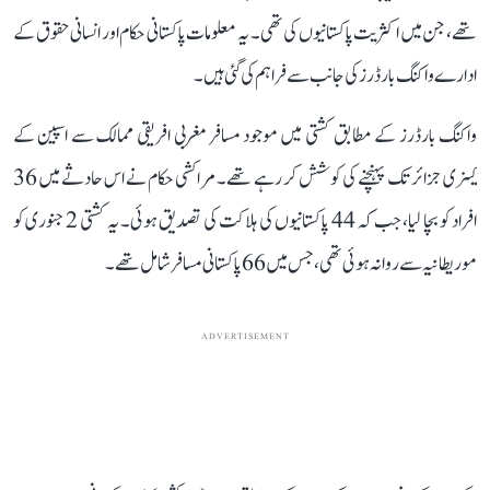
تھے، جن میں اکثریت پاکستانیوں کی تھی۔ یہ معلومات پاکستانی حکام اور انسانی حقوق کے
ادارے واکنگ بارڈرز کی جانب سے فراہم کی گئی ہیں۔
واکنگ بارڈرز کے مطابق کشتی میں موجود مسافر مغربی افریقی ممالک سے اسپین کے
کینری جزائر تک پہنچنے کی کوشش کر رہے تھے۔ مراکشی حکام نے اس حادثے میں 36
افراد کو بچا لیا، جب کہ 44 پاکستانیوں کی ہلاکت کی تصدیق ہوئی۔ یہ کشتی 2 جنوری کو
موریطانیہ سے روانہ ہوئی تھی، جس میں 66 پاکستانی مسافر شامل تھے۔
ADVERTISEMENT