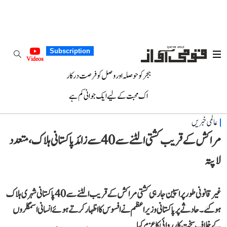
Subscription
Videos
ہجر کو حوصلہ اور وصل کو فرصت درکار
اک محبت کے لیے ایک جوانی کم ہے
عالمی خبریں
مراکش کے قریب کشتی الٹنے سے 40 سے زائد پاکستانی ہلاک، متعدد
لاپتہ
غیر قانونی طور پر اسپین جا رہی کشتی مراکش کے قریب الٹنے سے 40 پاکستانی شہری ہلاک
ہو گئے۔ حادثے پر پاکستانی وزیر اعظم نے افسوس کا اظہار کرتے ہوئے انسانی اسمگلروں
کے خلاف سخت کارروائی کا عزم کیا