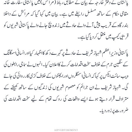
پاکستان کے دفتر خارجہ کے بیان کے مطابق رباط (مراکش) میں پاکستانی سفارت خانہ
مقامی حکام کے ساتھ مسلسل رابطے میں ہے۔ بیان میں کہا گیا کہ مراکش کے داخلا
بندرگاہ کے قریب پیش آنے والے حادثے میں زندہ بچ جانے والے پاکستانی شہریوں کو
قریبی کیمپ میں منتقل کر دیا گیا ہے۔
پاکستانی وزیرِ اعظم شہباز شریف نے حادثے پر گہرے دکھ کا اظہار کیا اور انسانی اسمگلنگ
کے سنگین جرم کے خلاف سخت اقدامات کرنے کا اعلان کیا۔ انہوں نے سماجی رابطوں کی
ویب سائٹ ایکس پر کہا کہ انسانی اسمگلروں اور ایجنٹوں کے خلاف کڑی کارروائی کی جائے
گی۔ شہباز شریف نے ان جرائم کو معصوم شہریوں کی زندگیوں کے ساتھ کھیلنے کے
مترادف قرار دیتے ہوئے ایسے واقعات کی روک تھام کے لیے سخت اقدامات کی
ضرورت پر زور دیا۔
ADVERTISEMENT