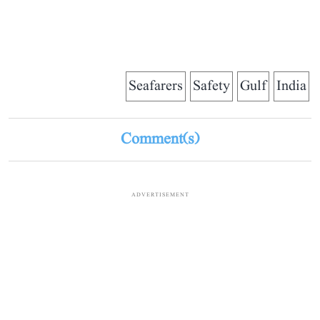
Seafarers
Safety
Gulf
India
Comment(s)
ADVERTISEMENT