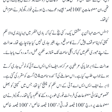
دی، جس کے تحت کمپنی کو بعض غذائی مصنوعات کی فروخت بند کرنے کی ہدایت دی گئی
تھی۔ ان مصنوعات پر ’100 فیصد‘ جیسے دعوے درج ہونے پر فوڈ ریگولیٹر نے اعتراض
کیا تھا۔
جسٹس امت مہاجن پر مشتمل یک رکنی بنچ نے کہا کہ بادی النظر میں ایسا پابندی والا حکم
کمپنی کو اپنا موقف پیش کرنے کا موقع دیے بغیر جاری نہیں کیا جانا چاہیے تھا۔ عدالت
نے اپنے عبوری حکم میں کہا کہ اگلی سماعت تک متنازعہ حکم پر عمل درآمد روک دیا جائے۔
عدالت نے ڈابر انڈیا کی عرضی پر مرکز اور ایف ایس ایس اے آئی کو نوٹس جاری کرتے
ہوئے جواب طلب کیا ہے۔ اس معاملے کی آئندہ سماعت 24 اگست کو مقرر کی گئی ہے۔
ڈابر نے ایف ایس ایس اے آئی کے اس حکم کو چیلنج کیا تھا، جس میں کمپنی کو بعض
مخصوص غذائی مصنوعات کی فروخت فوری طور پر روکنے کا حکم دیا گیا تھا۔ ریگولیٹر نے ان
مصنوعات پر درج ’100 فیصد قدرتی‘، ’100 فیصد خالص‘، ’100 فیصد خالص