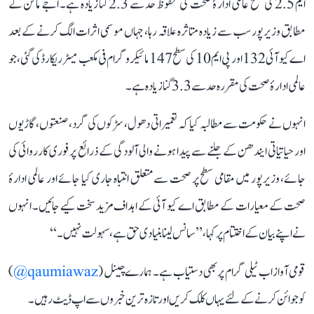
ایم 2.5 کی سطح عالمی ادارۂ صحت کی محفوظ حد سے 2.3 گنا زیادہ ہے۔ اجے ماکن کے
مطابق وزیرپور سب سے زیادہ متاثرہ علاقہ رہا، جہاں موسمی اثرات الگ کرنے کے بعد
اے کیو آئی 132 اور پی ایم 10 کی سطح 147 مائیکروگرام فی مکعب میٹر ریکارڈ کی گئی، جو
عالمی ادارۂ صحت کی مقررہ حد سے 3.3 گنا زیادہ ہے۔
انہوں نے حکومت سے مطالبہ کیا کہ تعمیراتی دھول، سڑکوں کی گرد، صنعتوں، گاڑیوں
اور حیاتیاتی ایندھن کے جلنے سے پیدا ہونے والی آلودگی کے ذرائع پر فوری کارروائی کی
جائے، وزیرپور میں مقامی سطح پر صحت سے متعلق انتباہ جاری کیا جائے اور عالمی ادارۂ
صحت کے معیارات کے مطابق اے کیو آئی کے اہداف مزید سخت کیے جائیں۔ انہوں
نے اپنے بیان کے اختتام پر کہا، ’’سانس لینا بنیادی حق ہے، سہولت نہیں۔‘‘
قومی آواز اب ٹیلی گرام پر بھی دستیاب ہے۔ ہمارے چینل (
qaumiawaz@
)
کو جوائن کرنے کے لئے یہاں کلک کریں اور تازہ ترین خبروں سے اپ ڈیٹ رہیں۔