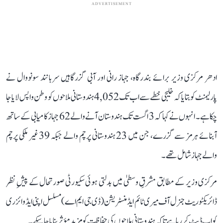
ADVERTISEMENT
ادھر مرکزی وزیر برائے بندرگاہ، جہاز رانی اور آبی گزرگاہیں سربانند سونووال نے
پارلیمنٹ کو بتایا کہ خلیجی خطے سے اب تک 4,052 ہندوستانی ملاحوں کو وطن واپس لایا جا
چکا ہے۔ انہوں نے کہا کہ 3 اگست تک ہندوستان آنے والے 62 جہاز کامیابی کے ساتھ
آبنائے ہرمز سے گزرے، جن میں 23 ہندوستانی پرچم والے جبکہ 39 غیر ملکی پرچم
والے جہاز شامل تھے۔
مرکزی وزیر کے مطابق مشرقِ وسطیٰ میں بدلتی ہوئی سکیورٹی صورتحال کے پیشِ نظر
ڈائریکٹوریٹ جنرل آف میری ٹائم ایڈمنسٹریشن (ڈی جی ایم اے) مسلسل اپنی ایڈوائزری
کو اپ ڈیٹ کر رہا ہے تاکہ ہندوستانی ملاحوں کی حفاظت کو مزید مؤثر بنایا جا سکے۔