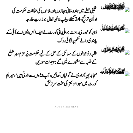
خلیجی خطے میں ہندوستانی جہازوں اور ملاحوں کی حفاظت حکومت کی
اولین ترجیح، 24 گھنٹے ہیلپ لائن فعال: وزارتِ خارجہ
ڈابر کو عبوری راحت: دہلی ہائی کورٹ نے ایف ایس ایس اے آئی کے
پابندی والے حکم پر لگائی روک
طلبہ و نوجوانوں کے مسائل کے حل کے لیے حکومت پُرعزم، ہر ضلع
کے طلبہ سے مشورے لیں گے: ہیمنت سورین
’مجاہدینِ آزادی نے گولیاں کھائیں، آپ انڈوں سے ڈرتی ہیں‘، سپریم
کورٹ میں مہوا موئترا کی سخت سرزنش
ADVERTISEMENT