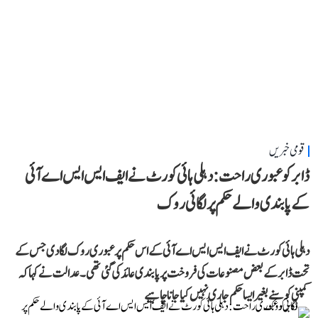
قومی خبریں
ڈابر کو عبوری راحت: دہلی ہائی کورٹ نے ایف ایس ایس اے آئی
کے پابندی والے حکم پر لگائی روک
دہلی ہائی کورٹ نے ایف ایس ایس اے آئی کے اس حکم پر عبوری روک لگا دی جس کے
تحت ڈابر کے بعض مصنوعات کی فروخت پر پابندی عائد کی گئی تھی۔ عدالت نے کہا کہ
کمپنی کو سنے بغیر ایسا حکم جاری نہیں کیا جانا چاہیے