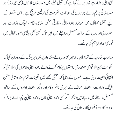
نئی دہلی: وزارتِ خارجہ نے کہا ہے کہ خلیجی خطے میں ہندوستانی ملاحوں (سی فیررز) اور
ہندوستانی پرچم والے جہازوں کی حفاظت حکومت کی اولین ترجیح ہے۔ اس مقصد کے
لیے خلیجی ممالک میں موجود ہندوستانی سفارتی مشن مقامی حکام، شپنگ وزارت اور
سمندری اداروں کے ساتھ مسلسل رابطے میں ہیں تاکہ کسی بھی ہنگامی صورتحال میں
فوری امداد فراہم کی جا سکے۔
وزارتِ خارجہ کے ترجمان رندھیر جیسوال نے ہفتہ وار پریس بریفنگ کے دوران کہا کہ
حکومت بین الاقوامی سمندری راستوں پر کام کرنے والے ہندوستانی ملاحوں کی سلامتی کو
انتہائی اہمیت دیتی ہے۔ انہوں نے بتایا کہ خلیجی خطے میں تعینات تمام ہندوستانی مشن
شپنگ وزارت، متعلقہ ممالک کے میری ٹائم حکام اور دیگر متعلقہ اداروں کے ساتھ
مسلسل رابطے میں رہتے ہیں، تاکہ اگر کسی ہندوستانی ملاح یا ہندوستانی پرچم والے جہاز کو
مدد درکار ہو تو فوری کارروائی کی جا سکے۔