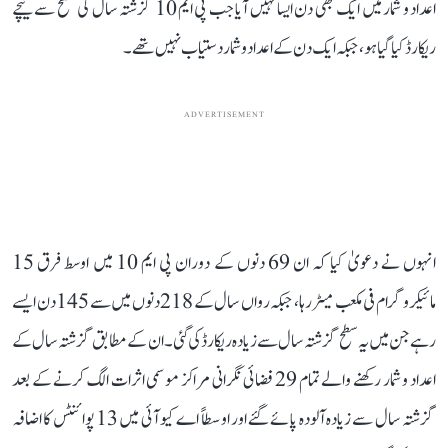
اعداد و شمار میں ایک بھی دن ایسا نہیں آیا جب پی ایم 10 گزشتہ سال کی سطح سے نیچے
ریکارڈ کیا گیا ہو، جبکہ ایک دن کے اعداد و شمار دستیاب نہیں تھے۔
ADVERTISEMENT
انہوں نے دعویٰ کیا کہ ان 69 دنوں کے دوران پی ایم 10 میں اوسط فرق 15
مائیکروگرام فی مکعب میٹر رہا، جبکہ رواں سال کے 218 دنوں میں سے 145 دن ایسے
رہے جن میں یہ سطح گزشتہ سال سے زیادہ ریکارڈ کی گئی۔ ان کے مطابق گزشتہ سال کے
اعداد و شمار رکھنے والے تمام 29 فضائی نگرانی مراکز موسمی اثرات الگ کرنے کے بعد
گزشتہ سال سے زیادہ آلودہ پائے گئے اور اوسطاً اے کیو آئی میں 13 پوائنٹس کا اضافہ