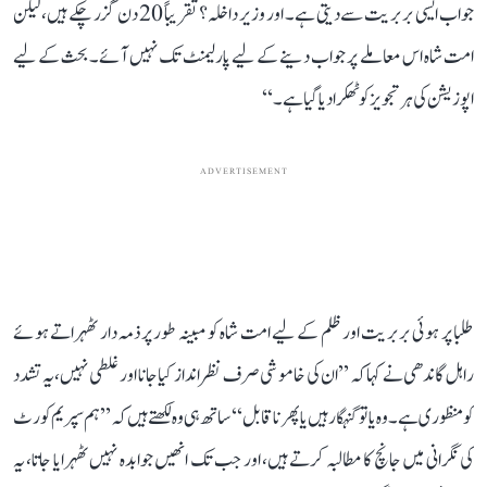
جواب ایسی بربریت سے دیتی ہے۔ اور وزیر داخلہ؟ تقریباً 20 دن گزر چکے ہیں، لیکن
امت شاہ اس معاملے پر جواب دینے کے لیے پارلیمنٹ تک نہیں آئے۔ بحث کے لیے
اپوزیشن کی ہر تجویز کو ٹھکرا دیا گیا ہے۔‘‘
ADVERTISEMENT
طلبا پر ہوئی بربریت اور ظلم کے لیے امت شاہ کو مبینہ طور پر ذمہ دار ٹھہراتے ہوئے
راہل گاندھی نے کہا کہ ’’ان کی خاموشی صرف نظر انداز کیا جانا اور غلطی نہیں، یہ تشدد
کو منظوری ہے۔ وہ یا تو گنہگار ہیں یا پھر ناقابل‘‘ ساتھ ہی وہ لکھتے ہیں کہ ’’ہم سپریم کورٹ
کی نگرانی میں جانچ کا مطالبہ کرتے ہیں، اور جب تک انھیں جوابدہ نہیں ٹھہرایا جاتا، یہ