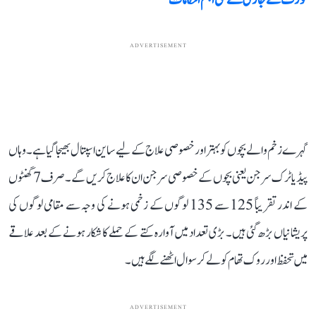
کورٹ نے جاری کئے کئی اہم احکامات
ADVERTISEMENT
گہرے زخم والے بچوں کو بہتر اور خصوصی علاج کے لیے ساین اسپتال بھیجا گیا ہے۔ وہاں
پیڈیاٹرک سرجن یعنی بچوں کے خصوصی سرجن ان کا علاج کریں گے۔ صرف 7 گھنٹوں
کے اندر تقریباً 125 سے 135 لوگوں کے زخمی ہونے کی وجہ سے مقامی لوگوں کی
پریشانیاں بڑھ گئی ہیں۔ بڑی تعداد میں آوارہ کتے کے حملے کا شکار ہونے کے بعد علاقے
میں تحفظ اور روک تھام کو لے کر سوال اٹھنے لگے ہیں۔
ADVERTISEMENT