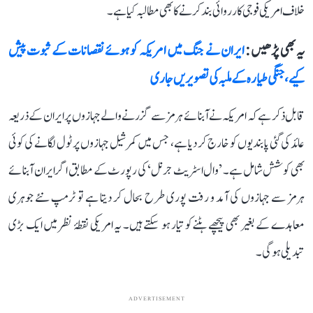
خلاف امریکی فوجی کارروائی بند کرنے کا بھی مطالبہ کیا ہے۔
یہ بھی پڑھیں :
ایران نے جنگ میں امریکہ کو ہوئے نقصانات کے ثبوت پیش
کیے، جنگی طیارہ کے ملبہ کی تصویریں جاری
قابل ذکر ہے کہ امریکہ نے آبنائے ہرمز سے گزرنے والے جہازوں پر ایران کے ذریعہ
عائد کی گئی پابندیوں کو خارج کر دیا ہے، جس میں کمرشیل جہازوں پر ٹول لگانے کی کوئی
بھی کوشش شامل ہے۔ ’وال اسٹریٹ جرنل‘ کی رپورٹ کے مطابق اگر ایران آبنائے
ہرمز سے جہازوں کی آمد و رفت پوری طرح بحال کر دیتا ہے تو ٹرمپ نئے جوہری
معاہدے کے بغیر بھی پیچھے ہٹنے کو تیار ہو سکتے ہیں۔ یہ امریکی نقطۂ نظر میں ایک بڑی
تبدیلی ہوگی۔
ADVERTISEMENT