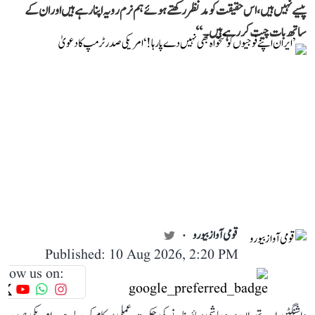
پیسے نہیں ہیں، اس حقیقت کو مدنظر رکھتے ہوئے ہم نرم رویہ اپنا رہے ہیں اور ان کے
ساتھ بات چیت کر رہے ہیں۔‘‘
قومی آواز بیورو
Published: 10 Aug 2026, 2:20 PM
llow us on: