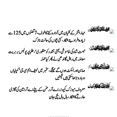
مہاراشٹر کے کلیان میں آوارہ کتے کا خوف، 7 گھنٹوں میں 125 سے
زیادہ افراد بنے شکار، کئی بچوں کی حالت نازک
’امت شاہ کی خاموشی، یعنی تشدد کو منظوری‘، طلبا پر پولیس بربریت
معاملہ میں راہل گاندھی نے پھر کیا حملہ
صابن اور بسکٹ ہوں گے مہنگے، ستمبر میں ’ایف ایم سی جی‘ کمپنیاں
دوبارہ بڑھا سکتی ہیں قیمتیں
معروف میوزک کمپوزر اے آر رحمٰن کے بیٹے اے آر امین کی گاڑی
حادثے کا شکار، بال بال بچی جان