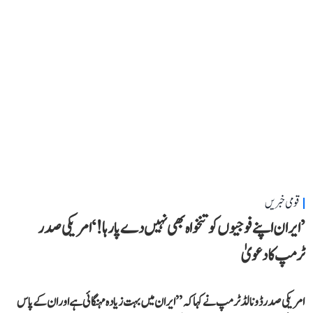
قومی خبریں
’ایران اپنے فوجیوں کو تنخواہ بھی نہیں دے پا رہا!‘ امریکی صدر
ٹرمپ کا دعویٰ
امریکی صدر ڈونالڈ ٹرمپ نے کہا کہ ’’ایران میں بہت زیادہ مہنگائی ہے اور ان کے پاس