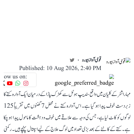
قومی آواز بیورو
Published: 10 Aug 2026, 2:40 PM
llow us on:
مہاراشٹر کے کلیان میں واقع سندیپ ہوٹل سے کھڑک پاڑا کے درمیان ایک آوارہ کتے کا
زبردست خوف پیدا ہو گیا ہے۔ اس آوارہ کتے نے محض 7 گھنٹوں میں تقریباً 125
لوگوں کو کاٹ لیا ہے، جس کی وجہ سے علاقے میں خوف و دہشت کا ماحول پیدا ہو چکا
ہے۔ کتے کے کاٹنے کے بعد بڑی تعداد میں لوگ علاج کے لیے اسپتال پہنچے ہیں۔ رکمنی