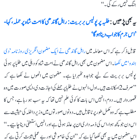
جنگ نہیں رکے گی۔‘‘
یہ بھی پڑھیں :
طلبہ پر پولیس بربریت: راہل گاندھی کا امت شاہ پر حملہ، کہا-
’اس جرم کا جواب دینا ہوگا‘
قابل ذکر ہے کہ اس معاملہ میں
راہل گاندھی نے ایک مضمون انگریزی روزنامہ ’دی
ہندو‘ میں لکھا
۔ اس مضمون میں بھی راہل گاندھی نے امت شاہ کو دہلی میں طلبا پر ہوئی
پولیس بربریت کے لیے جوابدہ ٹھہرایا ہے۔ مضمون میں انھوں نے لکھا ہے کہ
’’صرف 2 امکانات ہیں۔ اول، انہوں نے طلبا پر حملے کی اجازت دی، ایسی صورت میں وہ
قصوروار ہیں۔ دوم، انہیں اس بات کا کوئی علم نہیں تھا کہ یہ سب ہو رہا ہے، جس کا
مطلب ہے کہ وہ مکمل طور پر ناقابل ہیں۔ دونوں صورتوں میں وزیر داخلہ کی حیثیت سے
اس دن جو کچھ ہوا، اس کی ذمہ داری ان پر عائد ہوتی ہے اور انہیں استعفیٰ دینا چاہیے۔‘‘
اس مضمون میں یہ بھی لکھا گیا ہے کہ ’’ان کی خاموشی اور بے عملی ثابت کرتی ہے کہ