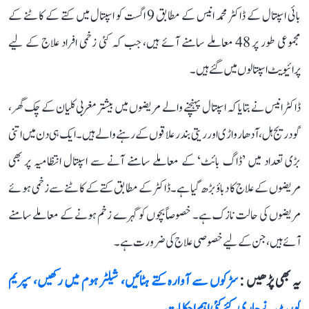
بائی اسپتال کے ڈاکٹر محمد انیس کے مطابق 9 اگست کو اسپتال میں کتے کے کاٹنے کے
مجموعی طور پر 48 معاملے سامنے آئے ہیں، جب کہ کئی زخمی افراد علاج کے لیے
پرائیویٹ اسپتالوں میں گئے ہیں۔
ڈاکٹر انیس نے بتایا کہ اسپتال پہنچنے والے مریضوں میں بیشتر مغربی کلیان کے چک گھر،
گودریج ہل، آدھارواڑی اور ریتی بندر علاقوں کے رہنے والے ہیں۔ ایک ہی دن میں اتنی
بڑی تعداد میں ’ڈاگ بائٹ‘ کے معاملے سامنے آنے سے اسپتال انتظامیہ پر بھی
مریضوں کے علاج کا دباؤ بڑھ گیا ہے۔ ڈاکٹر کے مطابق کتے کے کاٹنے سے زخمی ہوئے
مریضوں کی حالت نازک ہے۔ خصوصاً بچوں کو گہرے زخم ہونے کے معاملے سامنے
آئے ہیں، جن کے لیے خصوصی علاج کی ضرورت ہے۔
یہ بھی پڑھیں :
سڑکوں سے آوارہ کتے ہٹائیں، شیلٹر ہوم میں رکھیں، سپریم