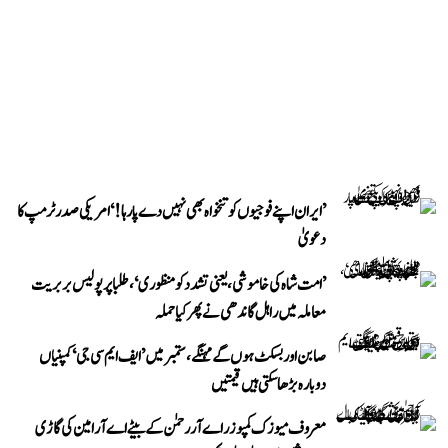
’ایران اپنے فوجیوں کو تنخواہ بھی نہیں دے پا رہا!‘ امریکی صدر ٹرمپ کا
دعویٰ
’امت شاہ کی خاموشی، یعنی تشدد کو منظوری‘، طلبا پر پولیس بربریت
معاملہ میں راہل گاندھی نے پھر کیا حملہ
صابن اور بسکٹ ہوں گے مہنگے، ستمبر میں ’ایف ایم سی جی‘ کمپنیاں
دوبارہ بڑھا سکتی ہیں قیمتیں
معروف میوزک کمپوزر اے آر رحمٰن کے بیٹے اے آر امین کی گاڑی