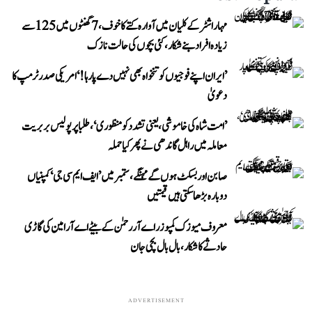
مہاراشٹر کے کلیان میں آوارہ کتے کا خوف، 7 گھنٹوں میں 125 سے
زیادہ افراد بنے شکار، کئی بچوں کی حالت نازک
’ایران اپنے فوجیوں کو تنخواہ بھی نہیں دے پا رہا!‘ امریکی صدر ٹرمپ کا
دعویٰ
’امت شاہ کی خاموشی، یعنی تشدد کو منظوری‘، طلبا پر پولیس بربریت
معاملہ میں راہل گاندھی نے پھر کیا حملہ
صابن اور بسکٹ ہوں گے مہنگے، ستمبر میں ’ایف ایم سی جی‘ کمپنیاں
دوبارہ بڑھا سکتی ہیں قیمتیں
معروف میوزک کمپوزر اے آر رحمٰن کے بیٹے اے آر امین کی گاڑی
حادثے کا شکار، بال بال بچی جان
ADVERTISEMENT