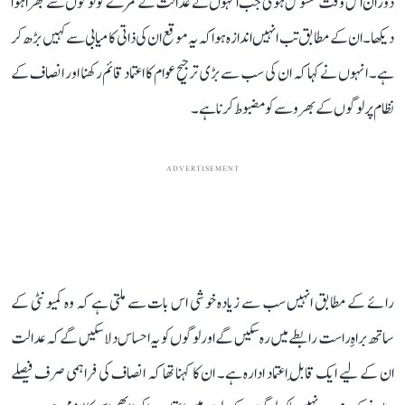
دوران اس وقت محسوس ہوئی جب انہوں نے عدالت کے کمرے کو لوگوں سے بھرا ہوا
دیکھا۔ ان کے مطابق تب انہیں اندازہ ہوا کہ یہ موقع ان کی ذاتی کامیابی سے کہیں بڑھ کر
ہے۔ انہوں نے کہا کہ ان کی سب سے بڑی ترجیح عوام کا اعتماد قائم رکھنا اور انصاف کے
نظام پر لوگوں کے بھروسے کو مضبوط کرنا ہے۔
ADVERTISEMENT
رائے کے مطابق انہیں سب سے زیادہ خوشی اس بات سے ملتی ہے کہ وہ کمیونٹی کے
ساتھ براہِ راست رابطے میں رہ سکیں گے اور لوگوں کو یہ احساس دلا سکیں گے کہ عدالت
ان کے لیے ایک قابلِ اعتماد ادارہ ہے۔ ان کا کہنا تھا کہ انصاف کی فراہمی صرف فیصلے