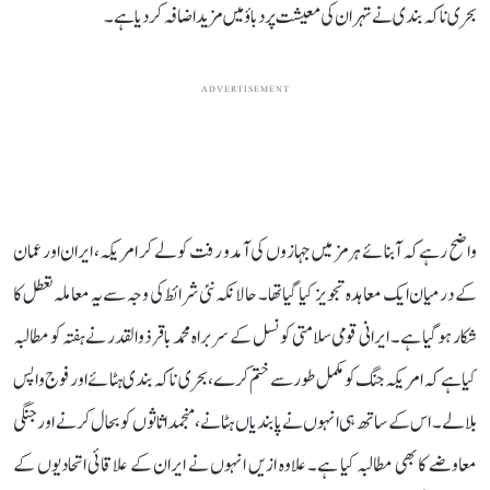
بحری ناکہ بندی نے تہران کی معیشت پر دباؤ میں مزید اضافہ کر دیا ہے۔
ADVERTISEMENT
واضح رہے کہ آبنائے ہرمز میں جہازوں کی آمد و رفت کو لے کر امریکہ، ایران اور عمان
کے درمیان ایک معاہدہ تجویز کیا گیا تھا۔ حالانکہ نئی شرائط کی وجہ سے یہ معاملہ تعطل کا
شکار ہو گیا ہے۔ ایرانی قومی سلامتی کونسل کے سربراہ محمد باقر ذوالقدر نے ہفتہ کو مطالبہ
کیا ہے کہ امریکہ جنگ کو مکمل طور سے ختم کرے، بحری ناکہ بندی ہٹائے اور فوج واپس
بلا لے۔ اس کے ساتھ ہی انہوں نے پابندیاں ہٹانے، منجمد اثاثوں کو بحال کرنے اور جنگی
معاوضے کا بھی مطالبہ کیا ہے۔ علاوہ ازیں انہوں نے ایران کے علاقائی اتحادیوں کے