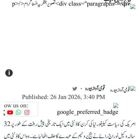
i
قومی آواز بیورو
Published: 26 Jan 2026, 3:40 PM
llow us on:
امریکہ کی ریاست کیلیفورنیا کی کرن کاؤنٹی میں ایک تاریخی پیش رفت کے طور پر 32
سالہ وکیل نوراج رائے نے جج پرو ٹیم کے عہدے کا حلف اٹھا لیا ہے۔ وہ اس کاؤنٹی میں