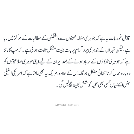
قابل غور بات یہ ہے کہ جوہری مسئلہ مہینوں سے واشنگٹن کے مطالبات کے مرکز میں رہا
ہے، لیکن تہران کے جوہری پروگرام پر بات چیت مشکل ثابت ہوئی ہے۔ ٹرمپ کا ماننا
ہے کہ جوہری ٹھکانوں کے برباد ہونے کے بعد ایران کے لیے اپنی جوہری صلاحیتوں کو
دوبارہ بحال کرنا انتہائی مشکل ہوگا۔ اس کے علاوہ امریکہ یہ بھی مانتا ہے کہ امریکی انٹیلی
جنس ایجنسیاں کسی بھی خفیہ کوشش کا پتہ لگا لیں گی۔
ADVERTISEMENT