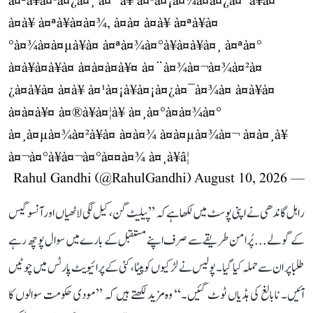
à¤ªà¥à¤²à¤¿à¤¸ à¤¨à¥ à¤²à¤¡à¤¼à¤à¤¿à¤¯à¥à¤
à¤à¥ à¤ªà¥à¤à¤¾, à¤à¤ à¤à¥ à¤ªà¥à¤
°à¤¾à¤à¤µà¥à¤ à¤ªà¤¾à¤°à¥à¤à¥à¤¸ à¤ªà¤°
à¤à¥à¤à¥à¤ à¤à¤à¤à¥¤ à¤¨à¤¾à¤¬à¤¾à¤²à¤
¿à¤à¥à¤ à¤à¥ à¤¹à¤¡à¥à¤¡à¤¿à¤¯à¤¾à¤ à¤à¥à¤
à¤à¤à¥¤ à¤®à¥à¤¦à¥ à¤¸à¤°à¤à¤¾à¤°
à¤¸à¤µà¤¾à¤²à¥à¤ à¤à¤¾ à¤à¤µà¤¾à¤¬ à¤à¤¸à¥
à¤¬à¤°à¥à¤¬à¤°à¤¤à¤¾ à¤¸à¥â¦
August 10, 2026
— Rahul Gandhi (@RahulGandhi)
راہل گاندھی نے اپنی پوسٹ میں لکھا ہے کہ ’’پیلیٹ گن، کیل لگی لاٹھیاں اور آنسو گیس
کے گولے... پُرامن طریقے سے صرف اپنے مستقبل کے بارے میں سوال پوچھ رہے
طلبا پر ان سے حملہ کیا گیا۔ پولیس نے لڑکیوں کو پیٹا، کئی کے پرائیویٹ پارٹس میں چوٹیں
آئیں۔ نابالغ کی ہڈیاں ٹوٹ گئیں۔‘‘ وہ مزید لکھتے ہیں کہ ’’مودی حکومت سوالوں کا