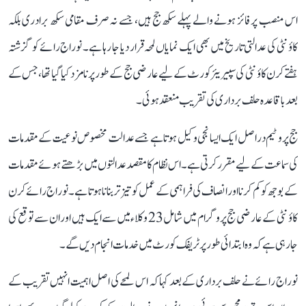
اس منصب پر فائز ہونے والے پہلے سکھ جج ہیں، جسے نہ صرف مقامی سکھ برادری بلکہ
کاؤنٹی کی عدالتی تاریخ میں بھی ایک نمایاں لمحہ قرار دیا جا رہا ہے۔ نوراج رائے کو گزشتہ
ہفتے کرن کاؤنٹی کی سپیریئر کورٹ کے لیے عارضی جج کے طور پر نامزد کیا گیا تھا، جس کے
بعد باقاعدہ حلف برداری کی تقریب منعقد ہوئی۔
جج پرو ٹیم دراصل ایک ایسا نجی وکیل ہوتا ہے جسے عدالت مخصوص نوعیت کے مقدمات
کی سماعت کے لیے مقرر کرتی ہے۔ اس نظام کا مقصد عدالتوں میں بڑھتے ہوئے مقدمات
کے بوجھ کو کم کرنا اور انصاف کی فراہمی کے عمل کو تیز تر بنانا ہوتا ہے۔ نوراج رائے کرن
کاؤنٹی کے عارضی جج پروگرام میں شامل 23 وکلاء میں سے ایک ہیں اور ان سے توقع کی
جا رہی ہے کہ وہ ابتدائی طور پر ٹریفک کورٹ میں خدمات انجام دیں گے۔
نوراج رائے نے حلف برداری کے بعد کہا کہ اس لمحے کی اصل اہمیت انہیں تقریب کے