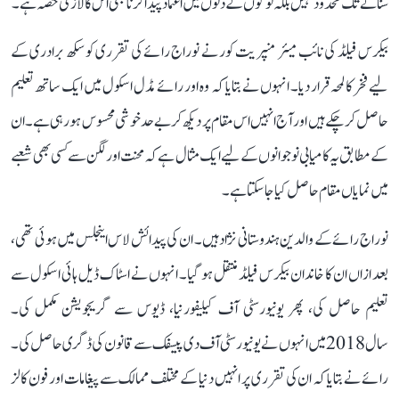
سنانے تک محدود نہیں بلکہ لوگوں کے دلوں میں اعتماد پیدا کرنا بھی اس کا لازمی حصہ ہے۔
بیكرس فیلڈ کی نائب میئر منپریت کور نے نوراج رائے کی تقرری کو سکھ برادری کے
لیے فخر کا لمحہ قرار دیا۔ انہوں نے بتایا کہ وہ اور رائے مڈل اسکول میں ایک ساتھ تعلیم
حاصل کر چکے ہیں اور آج انہیں اس مقام پر دیکھ کر بے حد خوشی محسوس ہو رہی ہے۔ ان
کے مطابق یہ کامیابی نوجوانوں کے لیے ایک مثال ہے کہ محنت اور لگن سے کسی بھی شعبے
میں نمایاں مقام حاصل کیا جا سکتا ہے۔
نوراج رائے کے والدین ہندوستانی نژاد ہیں۔ ان کی پیدائش لاس اینجلس میں ہوئی تھی،
بعد ازاں ان کا خاندان بیكرس فیلڈ منتقل ہو گیا۔ انہوں نے اسٹاک ڈیل ہائی اسکول سے
تعلیم حاصل کی، پھر یونیورسٹی آف کیلیفورنیا، ڈیوس سے گریجویشن مکمل کی۔
سال 2018 میں انہوں نے یونیورسٹی آف دی پیسفک سے قانون کی ڈگری حاصل کی۔
رائے نے بتایا کہ ان کی تقرری پر انہیں دنیا کے مختلف ممالک سے پیغامات اور فون کالز