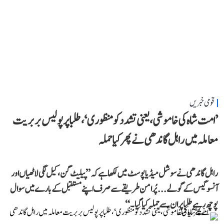
قومی خبریں
’امت شاہ کی خاموشی، یعنی تشدد کو منظوری‘، طلبا پر پولیس بربریت
معاملہ میں راہل گاندھی نے پھر کیا حملہ
راہل گاندھی نے سوشل میڈیا پوسٹ میں لکھا ہے کہ ’’پیلیٹ گن، کیل لگی لاٹھیاں اور
آنسو گیس کے گولے... پُرامن طریقے سے صرف اپنے مستقبل کے بارے میں سوال
پوچھ رہے طلبا پر ان سے حملہ کیا گیا۔‘‘