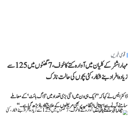
قومی خبریں
مہاراشٹر کے کلیان میں آوارہ کتے کا خوف، 7 گھنٹوں میں 125 سے
زیادہ افراد بنے شکار، کئی بچوں کی حالت نازک
ڈاکٹر انیس نے کہا کہ ’’ایک ہی دن میں اتنی بڑی تعداد میں ’ڈاگ بائٹ‘ کے معاملے
سامنے آنے سے اسپتال انتظامیہ پر بھی مریضوں کے علاج کا دباؤ بڑھ گیا ہے۔‘‘