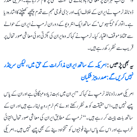
واشنگٹن اب تہران پر معاشی دباؤ بنانے کی حکمت عملی پر کام کر رہا ہے۔ امریکی صدر
ڈونالڈ ٹرمپ نے ایران کے خلاف ایک اور بڑی فوجی مہم سے قدم پیچھے کھینچنے کا اشارہ دیا
ہے۔ اتوار کو ’ایکسیوس‘ کے ساتھ ایک انٹرویو کے دوران ٹرمپ نے ایران کے حوالے
سے محتاط موقف اختیار کیا۔ ٹرمپ نے کہا کہ وہ ایران کی بگڑتی ہوئی معاشی صورتحال پر
قریب سے نظر رکھ رہے ہیں۔
یہ بھی پڑھیں :
امریکہ کے ساتھ ایران مذاکرات کے حق میں، لیکن سرینڈر
نہیں کریں گے: صدر پیزشکیان
امریکی صدر ڈونالڈ ٹرمپ نے کہا کہ ’’ایران میں بہت زیادہ مہنگائی ہے اور ان کے پاس
پیسے نہیں ہیں، اس حقیقت کو مدنظر رکھتے ہوئے ہم نرم رویہ اپنا رہے ہیں اور ان کے
ساتھ بات چیت کر رہے ہیں۔‘‘ ٹرمپ کے مطابق ایران کی معاشی صورتحال انتہائی
خراب ہے اور اس کے پاس اپنے فوجیوں کو تنخواہ دینے کے بھی پیسے نہیں ہیں۔ امریکی