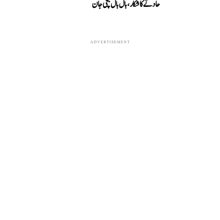
حادثے کا شکار، بال بال بچی جان
ADVERTISEMENT