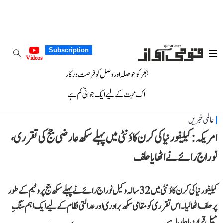
Subscription
Videos
ہجر کو حوصلہ اور وصل کو فرصت درکار
اک محبت کے لیے ایک جوانی کم ہے
عالمی خبریں
امریکہ: کیلیفورنیا کی کرن کاؤنٹی میں پہلے سکھ عارضی جج کی تقرری،
نوراج رائے نے اٹھایا حلف
کیلیفورنیا کی کرن کاؤنٹی میں 32 سالہ وکیل نوراج رائے نے پہلے سکھ جج پرو ٹیم کے طور
پر حلف اٹھا لیا۔ اس تقرری کو مقامی سکھ برادری اور عدالتی نظام کے لیے ایک اہم سنگِ
میل قرار دیا جا رہا ہے