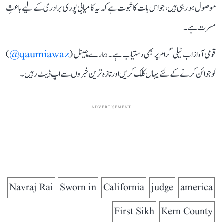
موصول ہو رہی ہیں، جو اس بات کا ثبوت ہے کہ یہ کامیابی پوری برادری کے لیے باعثِ
مسرت ہے۔
قومی آواز اب ٹیلی گرام پر بھی دستیاب ہے۔ ہمارے چینل (
qaumiawaz@
)
کو جوائن کرنے کے لئے یہاں کلک کریں اور تازہ ترین خبروں سے اپ ڈیٹ رہیں۔
ADVERTISEMENT
Navraj Rai
Sworn in
California
judge
america
First Sikh
Kern County