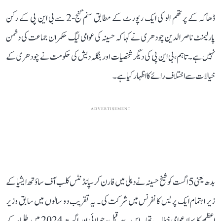
ڈھاکہ کے پرتھم الو کی ایک رپورٹ کے مطابق سنم گنج-2 سے بی این پی کے رکن
پارلیمنٹ ناصر الدین چودھری نے کہا کہ حسینہ کی عوامی لیگ حکمران جماعت کی دشمن
نہیں ہے۔ تاہم، بی این پی کی دیگر شخصیات اور بنگلہ دیش کی حکومت نے چودھری کے
خیالات سے اختلاف رائے کا اظہار کیا ہے۔
ADVERTISEMENT
بدھ یعنی 5 اگست کو شیخ حسینہ نے دہلی میں فارن کرسپانڈنٹس کلب آف ساؤتھ ایشیا کے
زیر اہتمام ایک پریس کانفرنس میں شرکت کی۔ یہ تقریب دو سالوں میں سابق وزیر
اعظم کا پہلا عوامی خطاب تھا۔ اس سے قبل، جولائی اور اگست 2024 میں طلباء کے