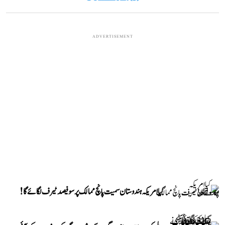
ADVERTISEMENT
کیا امریکہ ہندوستان سمیت پانچ ممالک پر سو فیصد ٹیرف لگائے گا!