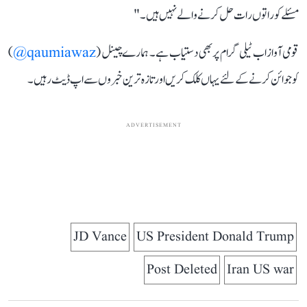
مسئلے کو راتوں رات حل کرنے والے نہیں ہیں۔"
قومی آواز اب ٹیلی گرام پر بھی دستیاب ہے۔ ہمارے چینل (
qaumiawaz@
)
کو جوائن کرنے کے لئے یہاں کلک کریں اور تازہ ترین خبروں سے اپ ڈیٹ رہیں۔
ADVERTISEMENT
JD Vance
US President Donald Trump
Post Deleted
Iran US war