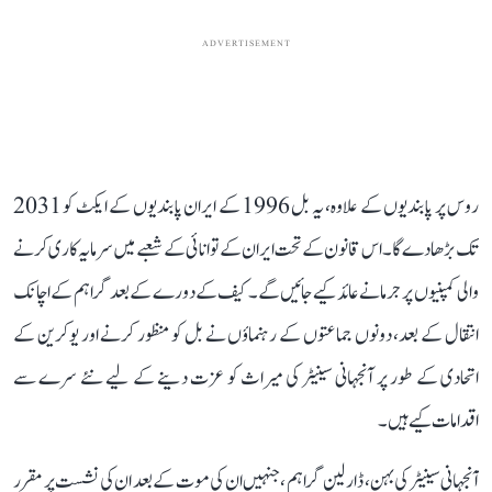
ADVERTISEMENT
روس پر پابندیوں کے علاوہ، یہ بل 1996 کے ایران پابندیوں کے ایکٹ کو 2031
تک بڑھا دے گا۔ اس قانون کے تحت ایران کے توانائی کے شعبے میں سرمایہ کاری کرنے
والی کمپنیوں پر جرمانے عائد کیے جائیں گے۔ کیف کے دورے کے بعد گراہم کے اچانک
انتقال کے بعد، دونوں جماعتوں کے رہنماؤں نے بل کو منظور کرنے اور یوکرین کے
اتحادی کے طور پر آنجہانی سینیٹر کی میراث کو عزت دینے کے لیے نئے سرے سے
اقدامات کیے ہیں۔
آنجہانی سینیٹر کی بہن، ڈارلین گراہم ،جنہیں ان کی موت کے بعد ان کی نشست پر مقرر