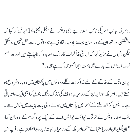
دوسری جانب امریکی نائب صدر جے ڈی وینس نے منگل یعنی14 اپریل کو کہا کہ
واشنگٹن اور تہران کے درمیان بہت زیادہ بداعتمادی ہے جو راتوں رات حل نہیں ہو سکتی
لیکن انہوں نے مزید کہا کہ ایرانی مذاکرات کار ایک معاہدہ کرنا چاہتے ہیں اور وہ "ہم
کہاں ہیں اس کے بارے میں بہت اچھا محسوس کر رہے ہیں۔"
ایران جنگ کے خاتمے کے لیے مذاکرات اگلے دو دنوں میں پاکستان میں دوبارہ شروع ہو
سکتے ہیں۔امریکہ اور ایران کے درمیان دو ہفتے کی نازک جنگ بندی کو ابھی ایک ہفتہ باقی
ہے۔ وینس گزشتہ ہفتے کے آخر میں پاکستان میں ہونے والی بات چیت میں شامل تھے۔
نائب صدر وینس نے ٹرننگ پوائنٹ یو ایس اے کے ایک پروگرام کے دوران کہا،
"یقیناً، ایران اور ریاستہائے متحدہ امریکہ کے درمیان بہت زیادہ بداعتمادی ہے۔ آپ اس