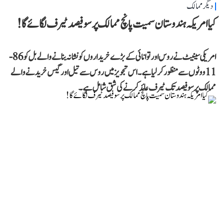
دیگر ممالک
کیا امریکہ ہندوستان سمیت پانچ ممالک پر سو فیصد ٹیرف لگائے گا!
امریکی سینیٹ نے روس اور توانائی کے بڑے خریداروں کو نشانہ بنانے والے بل کو 86-
11 ووٹوں سے منظور کر لیا ہے۔ اس تجویز میں روس سے تیل اور گیس خریدنے والے
ممالک پر سو فیصد تک ٹیرف عائد کرنے کی شق شامل ہے۔