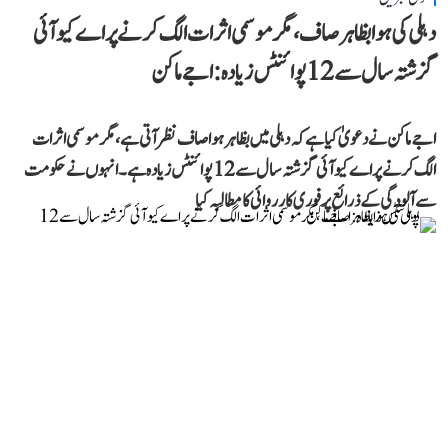
دہلی کی ہوا بظاہر صاف، مگر موسمی اثرات الگ کرنے پر اے کیو آئی
گزشتہ سال سے 12 پوائنٹس زیادہ: اجے ماکن
اجے ماکن نے دعویٰ کیا ہے کہ دہلی میں بظاہر ہوا صاف نظر آتی ہے، مگر موسمی اثرات
الگ کرنے پر اے کیو آئی گزشتہ سال سے 12 پوائنٹس زیادہ ہے۔ انہوں نے حکومت
سے آلودگی کے ذرائع پر فوری کارروائی کا مطالبہ کیا