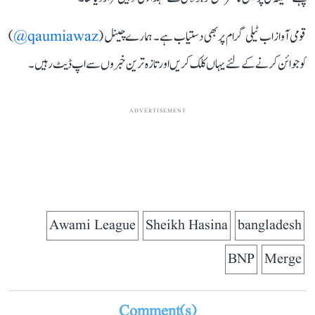
قومی آواز اب ٹیلی گرام پر بھی دستیاب ہے۔ ہمارے چینل (
qaumiawaz@
)
کو جوائن کرنے کے لئے یہاں کلک کریں اور تازہ ترین خبروں سے اپ ڈیٹ رہیں۔
ADVERTISEMENT
Awami League
Sheikh Hasina
bangladesh
BNP
Merge
Comment(s)