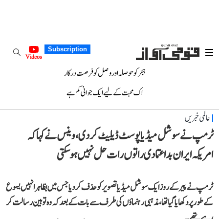
Subscription
Videos
ہجر کو حوصلہ اور وصل کو فرصت درکار
اک محبت کے لیے ایک جوانی کم ہے
عالمی خبریں
ٹرمپ نے سوشل میڈیا پوسٹ ڈیلیٹ کر دی، وینس نے کہا کہ
امریکہ ایران بداعتمادی راتوں رات حل نہیں ہو سکتی
ٹرمپ نے پیر کے روز ایک سوشل میڈیا تصویر کو حذف کر دیا جس میں بظاہر انہیں یسوع
کے طور پر دکھایا گیا تھا، مذہبی رہنماؤں کی طرف سے بات کے بعد کہ وہ توہین رسالت کر
رہے تھے۔