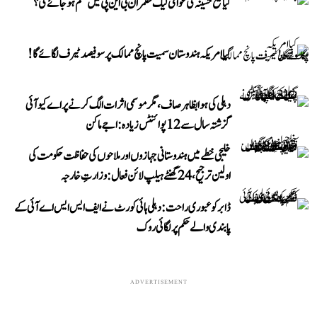
کیا شیخ حسینہ کی عوامی لیگ حکمران بی این پی میں ضم ہو جائے گی؟
کیا امریکہ ہندوستان سمیت پانچ ممالک پر سو فیصد ٹیرف لگائے گا!
دہلی کی ہوا بظاہر صاف، مگر موسمی اثرات الگ کرنے پر اے کیو آئی
گزشتہ سال سے 12 پوائنٹس زیادہ: اجے ماکن
خلیجی خطے میں ہندوستانی جہازوں اور ملاحوں کی حفاظت حکومت کی
اولین ترجیح، 24 گھنٹے ہیلپ لائن فعال: وزارتِ خارجہ
ڈابر کو عبوری راحت: دہلی ہائی کورٹ نے ایف ایس ایس اے آئی کے
پابندی والے حکم پر لگائی روک
ADVERTISEMENT