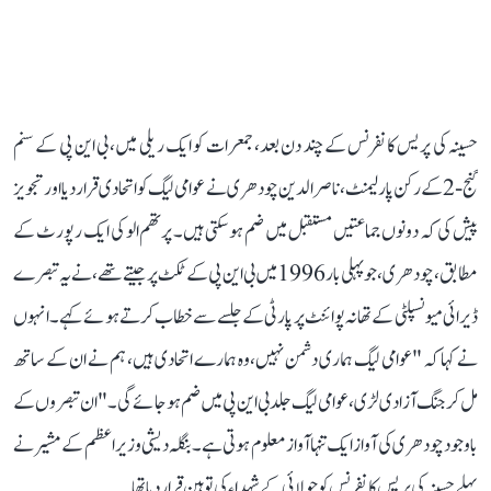
حسینہ کی پریس کانفرنس کے چند دن بعد، جمعرات کو ایک ریلی میں، بی این پی کے سنم
گنج-2 کے رکن پارلیمنٹ، ناصر الدین چودھری نے عوامی لیگ کو اتحادی قرار دیا اور تجویز
پیش کی کہ دونوں جماعتیں مستقبل میں ضم ہو سکتی ہیں۔ پرتھم الو کی ایک رپورٹ کے
مطابق، چودھری، جو پہلی بار 1996 میں بی این پی کے ٹکٹ پر جیتے تھے، نے یہ تبصرے
ڈیرائی میونسپلٹی کے تھانہ پوائنٹ پر پارٹی کے جلسے سے خطاب کرتے ہوئے کہے۔ انہوں
نے کہا کہ "عوامی لیگ ہماری دشمن نہیں، وہ ہمارے اتحادی ہیں، ہم نے ان کے ساتھ
مل کر جنگ آزادی لڑی، عوامی لیگ جلد بی این پی میں ضم ہو جائے گی۔" ان تبصروں کے
باوجود چودھری کی آواز ایک تنہا آواز معلوم ہوتی ہے۔ بنگلہ دیشی وزیراعظم کے مشیر نے
پہلے حسینہ کی پریس کانفرنس کو جولائی کے شہداء کی توہین قرار دیا تھا۔