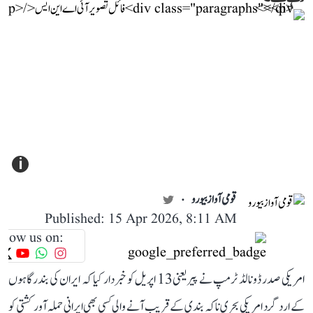
i
قومی آواز بیورو
Published: 15 Apr 2026, 8:11 AM
llow us on:
امریکی صدر ڈونالڈ ٹرمپ نے پیر یعنی13 اپریل کو خبردار کیا کہ ایران کی بندرگاہوں
کے ارد گرد امریکی بحری ناکہ بندی کے قریب آنے والی کسی بھی ایرانی حملہ آور کشتی کو