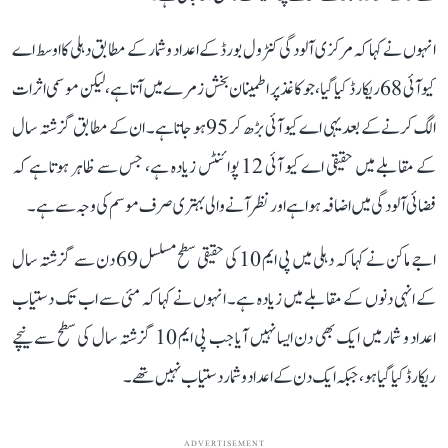
انہوں نے کہا کہ مرکزی آلودگی کنٹرول بورڈ کے اعداد و شمار کے مطابق دہلی کا اوسط اے
کیو آئی 68 ریکارڈ کیا گیا، جو کاغذ پر اطمینان بخش زمرے میں آتا ہے، لیکن موسمی اثرات
الگ کرنے کے بعد یہی اے کیو آئی بڑھ کر 95 ہو جاتا ہے۔ ان کے مطابق گزشتہ سال
کے مقابلے میں حقیقی اے کیو آئی 12 پوائنٹس زیادہ ہے، جس سے ظاہر ہوتا ہے کہ
فضائی آلودگی میں اضافہ ہوا ہے اور نظر آنے والی بہتری صرف موسم کی وجہ سے ہے۔
اجے ماکن نے کہا کہ دہلی میں پی ایم 10 کی حقیقی سطح مسلسل 69 دن سے گزشتہ سال
کے انہی دنوں کے مقابلے میں زیادہ ہے۔ انہوں نے کہا کہ مئی سے اب تک دستیاب
اعداد و شمار میں ایک بھی دن ایسا نہیں آیا جب پی ایم 10 گزشتہ سال کی سطح سے نیچے
ریکارڈ کیا گیا ہو، جبکہ ایک دن کے اعداد و شمار دستیاب نہیں تھے۔
ADVERTISEMENT