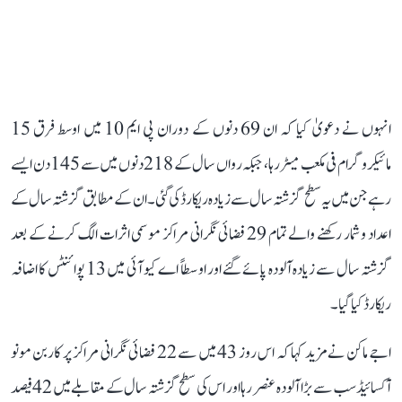
انہوں نے دعویٰ کیا کہ ان 69 دنوں کے دوران پی ایم 10 میں اوسط فرق 15
مائیکروگرام فی مکعب میٹر رہا، جبکہ رواں سال کے 218 دنوں میں سے 145 دن ایسے
رہے جن میں یہ سطح گزشتہ سال سے زیادہ ریکارڈ کی گئی۔ ان کے مطابق گزشتہ سال کے
اعداد و شمار رکھنے والے تمام 29 فضائی نگرانی مراکز موسمی اثرات الگ کرنے کے بعد
گزشتہ سال سے زیادہ آلودہ پائے گئے اور اوسطاً اے کیو آئی میں 13 پوائنٹس کا اضافہ
ریکارڈ کیا گیا۔
اجے ماکن نے مزید کہا کہ اس روز 43 میں سے 22 فضائی نگرانی مراکز پر کاربن مونو
آکسائیڈ سب سے بڑا آلودہ عنصر رہا اور اس کی سطح گزشتہ سال کے مقابلے میں 42 فیصد