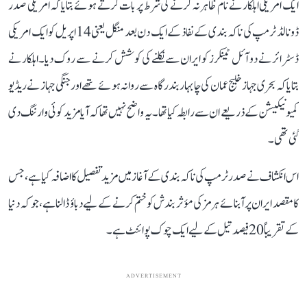
ایک امریکی اہلکار نے نام ظاہر نہ کرنے کی شرط پر بات کرتے ہوئے بتایا کہ امریکی صدر
ڈونالڈ ٹرمپ کی ناکہ بندی کے نفاذ کے ایک دن بعد منگل یعنی14 اپریل کو ایک امریکی
ڈسٹرائر نے دو آئل ٹینکرز کو ایران سے نکلنے کی کوشش کرنے سے روک دیا۔اہلکار نے
بتایا کہ بحری جہاز خلیج عمان کی چابہار بندرگاہ سے روانہ ہوئے تھے اور جنگی جہاز نے ریڈیو
کمیونیکیشن کے ذریعے ان سے رابطہ کیا تھا۔ یہ واضح نہیں تھا کہ آیا مزید کوئی وارننگ دی
گئی تھی۔
اس انکشاف نے صدر ٹرمپ کی ناکہ بندی کے آغاز میں مزید تفصیل کا اضافہ کیا ہے، جس
کا مقصد ایران پر آبنائے ہرمز کی مؤثر بندش کو ختم کرنے کے لیے دباؤ ڈالنا ہے، جو کہ دنیا
کے تقریباً 20 فیصد تیل کے لیے ایک چوک پوائنٹ ہے۔
ADVERTISEMENT