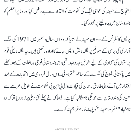
احتجاج نے حسینہ کی عوامی لیگ کی حکومت کو اقتدار سے بے دخل کیا اور وزیر اعظم کو
ہندوستان میں پناہ لینے پر مجبور کیا۔
پریس کانفرنس کے دوران حسینہ نے بتایا کہ وہ اس سال دسمبر میں 1971 کی جنگ
آزادی کی برسی کے موقع پر بنگلہ دیش واپس جانے کا ارادہ رکھتی ہیں۔ یہ بنگلہ دیشی قوم
پرستوں کی آزادی کے لیے طویل جدوجہد تھی، جو ہندوستانی فوجی مداخلت کے بعد خطے
میں پاکستانی افواج کی شکست کے ساتھ ختم ہوئی۔ اس سال فروری میں انتخابات کے بعد
اقتدار میں آنے والی طارق رحمان کی قیادت والی بی این پی حکومت نے طویل عرصے سے
حسینہ کی ہندوستان سے حوالگی کا مطالبہ کیا ہے۔ ڈھاکہ نے پہلے نئی دہلی پر زور دیا تھا کہ وہ
نام نہاد "مفرور حسینہ" کو پلیٹ فارم فراہم نہ کرے۔
ADVERTISEMENT