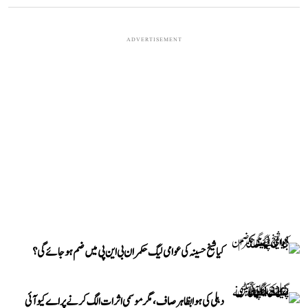
ADVERTISEMENT
کیا شیخ حسینہ کی عوامی لیگ حکمران بی این پی میں ضم ہو جائے گی؟
دہلی کی ہوا بظاہر صاف، مگر موسمی اثرات الگ کرنے پر اے کیو آئی