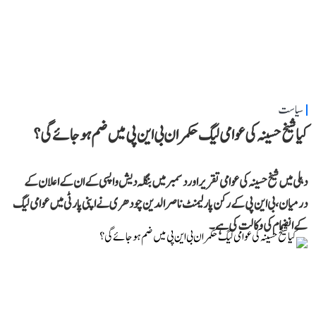
سیاست
کیا شیخ حسینہ کی عوامی لیگ حکمران بی این پی میں ضم ہو جائے گی؟
دہلی میں شیخ حسینہ کی عوامی تقریر اور دسمبر میں بنگلہ دیش واپسی کے ان کے اعلان کے
درمیان، بی این پی کے رکن پارلیمنٹ ناصر الدین چودھری نے اپنی پارٹی میں عوامی لیگ
کے انضمام کی وکالت کی ہے۔