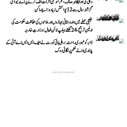
دہلی کی ہوا بظاہر صاف، مگر موسمی اثرات الگ کرنے پر اے کیو آئی
گزشتہ سال سے 12 پوائنٹس زیادہ: اجے ماکن
خلیجی خطے میں ہندوستانی جہازوں اور ملاحوں کی حفاظت حکومت کی
اولین ترجیح، 24 گھنٹے ہیلپ لائن فعال: وزارتِ خارجہ
ڈابر کو عبوری راحت: دہلی ہائی کورٹ نے ایف ایس ایس اے آئی کے
پابندی والے حکم پر لگائی روک
ADVERTISEMENT