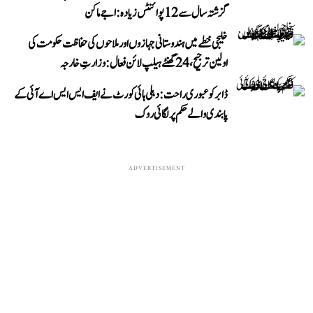
گزشتہ سال سے 12 پوائنٹس زیادہ: اجے ماکن
خلیجی خطے میں ہندوستانی جہازوں اور ملاحوں کی حفاظت حکومت کی
اولین ترجیح، 24 گھنٹے ہیلپ لائن فعال: وزارتِ خارجہ
ڈابر کو عبوری راحت: دہلی ہائی کورٹ نے ایف ایس ایس اے آئی کے
پابندی والے حکم پر لگائی روک
ADVERTISEMENT