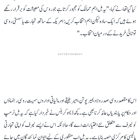
کیا گیا تھا، نے کہا، "یہ بل اہم ممالک کو مجبور کرتا ہے جو روس کی معیشت کو برقرار رکھے
ہوئے ہیں کہ ایک سادہ لیکن اہم انتخاب کریں: امریکہ کے ساتھ تجارت یا سستی روسی
توانائی خریدنے کے درمیان انتخاب۔"
ADVERTISEMENT
اس کا مقصد روسی صدر ولادیمیر پوتن، امیر طبقے اور مالیاتی اداروں سمیت روسی رہنماؤں
اور حکام پر پابندیاں عائد کرنا بھی ہے۔ کچھ ڈیموکریٹس نے خبردار کیا ہے کہ یہ بل ٹرمپ
کو ٹیرف سے متعلق نئے اختیارات دے گا، حالانکہ اس نے ایسے ٹیرف کو اپنی تجارتی
پالیسی کا مرکزی حصہ بنایا ہے۔ یہ بل اب منظوری کے لیے ایوان نمائندگان میں جائے