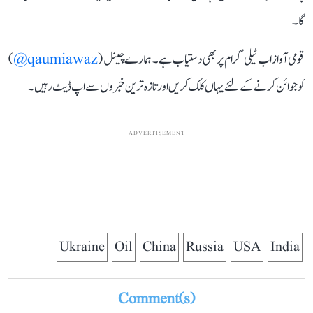
گا۔
قومی آواز اب ٹیلی گرام پر بھی دستیاب ہے۔ ہمارے چینل (
qaumiawaz@
)
کو جوائن کرنے کے لئے یہاں کلک کریں اور تازہ ترین خبروں سے اپ ڈیٹ رہیں۔
ADVERTISEMENT
Ukraine
Oil
China
Russia
USA
India
Comment(s)