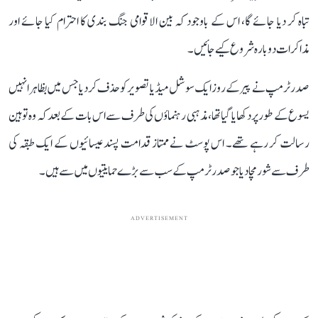
تباہ کر دیا جائے گا، اس کے باوجود کہ بین الاقوامی جنگ بندی کا احترام کیا جائے اور
مذاکرات دوبارہ شروع کیے جائیں۔
صدر ٹرمپ نے پیر کے روز ایک سوشل میڈیا تصویر کو حذف کر دیا جس میں بظاہر انہیں
یسوع کے طور پر دکھایا گیا تھا، مذہبی رہنماؤں کی طرف سے اس بات کے بعد کہ وہ توہین
رسالت کر رہے تھے۔ اس پوسٹ نے ممتاز قدامت پسند عیسائیوں کے ایک طبقہ کی
طرف سے شور مچا دیا جو صدر ٹرمپ کے سب سے بڑے حمایتیوں میں سے ہیں۔
ADVERTISEMENT