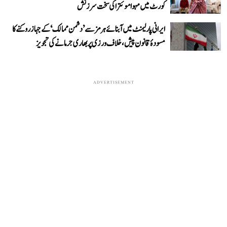
کورٹ میں مہوا موئترا کی سخت سرزنش
ایرانی پارلیمنٹ میں آبنائے ہرمز سے ’دشمن ممالک‘ کے جہاز روکنے کا
مسودۂ قانون پیش، خلاف ورزی پر بھاری جرمانے کی تجویز
ADVERTISEMENT