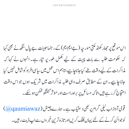
ADVERTISEMENT
اس موقع پر جھارکھنڈ مکتی مورچہ (جے ایم ایم) کے رہنما جینت جے پال سنگھ نے بھی کہا
کہ حکومت طلبہ سے بات چیت کے لیے مکمل طور پر تیار ہے۔ انہوں نے کہا کہ
مذاکرات کے لیے وقت طے کیا جانا چاہیے، تاہم اس عمل میں سیاسی افراد کو شامل نہیں کیا
جانا چاہیے۔ ان کے مطابق صرف وہی طلبہ مذاکرات میں شریک ہوں جو اس وقت
احتجاج کر رہے ہیں، تاکہ مسائل پر براہ راست اور مؤثر گفتگو ممکن ہو سکے۔
قومی آواز اب ٹیلی گرام پر بھی دستیاب ہے۔ ہمارے چینل (
qaumiawaz@
)
کو جوائن کرنے کے لئے یہاں کلک کریں اور تازہ ترین خبروں سے اپ ڈیٹ رہیں۔