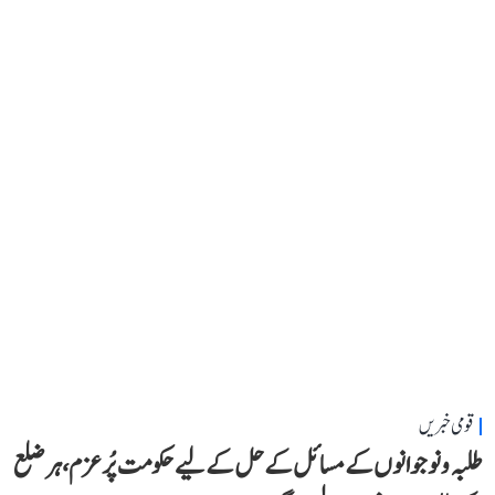
قومی خبریں
طلبہ و نوجوانوں کے مسائل کے حل کے لیے حکومت پُرعزم، ہر ضلع