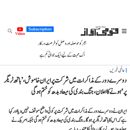
Subscription
Videos
ہجر کو حوصلہ اور وصل کو فرصت درکار
اک محبت کے لیے ایک جوانی کم ہے
عالمی خبریں
دوسرے دور کے مذاکرات میں شرکت پر ایران خاموش، ’ہاتھ ٹریگر
پر‘ ہونے کا اعلان، جنگ بندی کی میعاد بدھ کو ختم ہوگی
ایران نے دوسرے دور کے مذاکرات میں شرکت پر کوئی واضح موقف نہیں دیا اور کہا
ہے کہ اس کا ہاتھ ٹریگر پر ہوگا۔ جنگ بندی کی میعاد بدھ کو ختم ہوگی جبکہ امریکہ نے
معاہدہ نہ ہونے پر کارروائی کا عندیہ دیا ہے