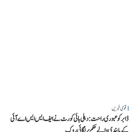
قومی خبریں
ڈابر کو عبوری راحت: دہلی ہائی کورٹ نے ایف ایس ایس اے آئی
کے پابندی والے حکم پر لگائی روک