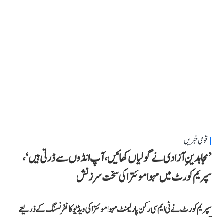
قومی خبریں
’مجاہدینِ آزادی نے گولیاں کھائیں، آپ انڈوں سے ڈرتی ہیں‘،
سپریم کورٹ میں مہوا موئترا کی سخت سرزنش
سپریم کورٹ نے ٹی ایم سی رکن پارلیمنٹ مہوا موئترا کی ویڈیو کانفرنسنگ کے ذریعے