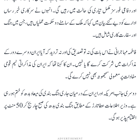
اور دفاعی فورسز مکمل تیاری کی حالت میں رہیں گی۔ انہوں نے سرکاری خبر رساں
ادارے کو دیے گئے بیان میں کہا کہ ملک کے سامنے دو حکمت عملیاں ہیں، جن میں جنگ
اور سفارت کاری شامل ہیں۔
فاطمہ مہاجرانی نے اس بات کی نہ تو تصدیق کی اور نہ تردید کہ آیا ایران دوسرے دور کے
مذاکرات میں شرکت کرے گا یا نہیں۔ ان کا کہنا تھا کہ ایران کی مذاکراتی ٹیم قومی
مفادات پر معمولی سمجھوتہ بھی نہیں کرے گی۔
دوسری جانب امریکہ اور ایران کے درمیان جاری جنگ بندی کی میعاد بدھ کو ختم ہو رہی
ہے۔ وزیر اطلاعات عطا تارڑ کے مطابق جنگ بندی بدھ کی صبح چار بج کر 50 منٹ پر
اختتام پذیر ہوگی۔
ADVERTISEMENT