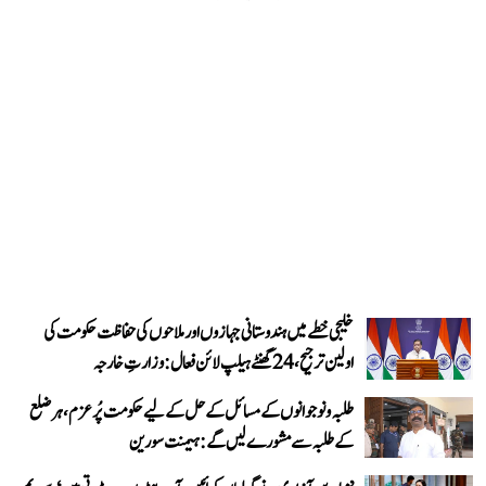
خلیجی خطے میں ہندوستانی جہازوں اور ملاحوں کی حفاظت حکومت کی
اولین ترجیح، 24 گھنٹے ہیلپ لائن فعال: وزارتِ خارجہ
طلبہ و نوجوانوں کے مسائل کے حل کے لیے حکومت پُرعزم، ہر ضلع
کے طلبہ سے مشورے لیں گے: ہیمنت سورین