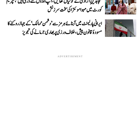
’مجاہدینِ آزادی نے گولیاں کھائیں، آپ انڈوں سے ڈرتی ہیں‘، سپریم
کورٹ میں مہوا موئترا کی سخت سرزنش
ایرانی پارلیمنٹ میں آبنائے ہرمز سے ’دشمن ممالک‘ کے جہاز روکنے کا
مسودۂ قانون پیش، خلاف ورزی پر بھاری جرمانے کی تجویز
ADVERTISEMENT