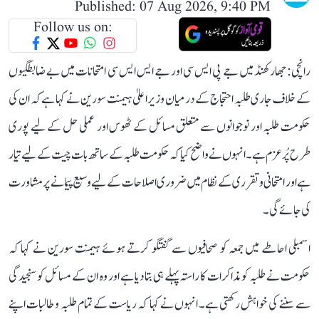
Published: 07 Aug 2026, 9:40 PM
Follow us on:
رانچی: جھارکھنڈ میں جے پی ایس سی اور جے ایس ایس سی امتحانات میں بے ضابطگیوں
کے خلاف جاری طلبہ احتجاج کے درمیان وزیر اعلیٰ ہیمنت سورین نے کہا ہے کہ ان کی
حکومت طلبہ اور نوجوانوں سے متعلق مسائل کے ٹھوس اور عملی حل کے لیے پوری
طرح پُرعزم ہے۔ انہوں نے واضح کیا کہ حکومت طلبہ کے ساتھ بات چیت کے لیے تیار
ہے اور امتحانی و تقرری کے نظام میں ضروری اصلاحات کے لیے وسیع پیمانے پر مشاورت
کی جائے گی۔
اسمبلی احاطے میں جمعہ کو صحافیوں سے گفتگو کرتے ہوئے ہیمنت سورین نے کہا کہ
حکومت نے طلبہ کو مذاکرات کا راستہ پہلے ہی بتا دیا ہے اور وہ ان کے مسائل کو سنجیدگی
سے سننے کی خواہش رکھتی ہے۔ انہوں نے کہا کہ ریاست کے تمام طلبہ و طالبات اپنے