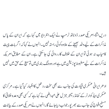
دریں اثنا، امریکی صدر ڈونالڈ ٹرمپ نے ایک انٹرویو میں کہا ہے کہ ایران کے پاس
مذاکرات کے لیے وفد بھیجنے کے علاوہ کوئی راستہ نہیں۔ انہوں نے کہا کہ اگر بات چیت
کامیاب نہ ہوئی تو ایران کے خلاف کارروائی کی جا سکتی ہے۔ ان کے مطابق امریکہ
مذاکرات کے لیے مضبوط پوزیشن میں ہے اور وہ جنگ بندی میں توسیع کے حق میں نہیں
ہیں۔
ادھر ایرانی عسکری قیادت کی جانب سے بھی سخت ردعمل کا اظہار کیا گیا ہے۔ مرکزی
عسکری ہیڈکوارٹر کے کمانڈر میجر جنرل علی عبداللہی نے کہا ہے کہ کسی بھی وعدہ خلافی کا
مسلح افواج کی جانب سے بھرپور جواب دیا جائے گا۔ انہوں نے امریکی صدر کے بیانات