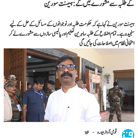
کے طلبہ سے مشورے لیں گے: ہیمنت سورین
ہیمنت سورین نے کہا ہے کہ حکومت طلبہ اور نوجوانوں کے مسائل کے حل کے لیے
سنجیدہ ہے۔ تمام اضلاع کے طلبہ، ماہرین تعلیم اور پالیسی سازوں سے مشورے لے کر
امتحانی نظام میں اصلاحات کی جائیں گی
قومی آواز بیورو