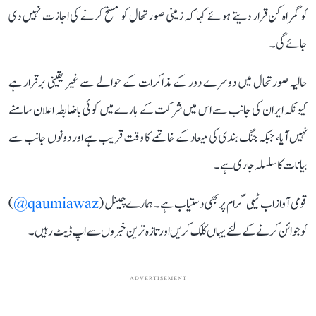
کو گمراہ کن قرار دیتے ہوئے کہا کہ زمینی صورتحال کو مسخ کرنے کی اجازت نہیں دی
جائے گی۔
حالیہ صورتحال میں دوسرے دور کے مذاکرات کے حوالے سے غیر یقینی برقرار ہے
کیونکہ ایران کی جانب سے اس میں شرکت کے بارے میں کوئی باضابطہ اعلان سامنے
نہیں آیا، جبکہ جنگ بندی کی میعاد کے خاتمے کا وقت قریب ہے اور دونوں جانب سے
بیانات کا سلسلہ جاری ہے۔
قومی آواز اب ٹیلی گرام پر بھی دستیاب ہے۔ ہمارے چینل (
qaumiawaz@
)
کو جوائن کرنے کے لئے یہاں کلک کریں اور تازہ ترین خبروں سے اپ ڈیٹ رہیں۔
ADVERTISEMENT