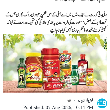
دہلی ہائی کورٹ نے ایف ایس ایس اے آئی کے اس حکم پر عبوری روک لگا دی جس کے
تحت ڈابر کے بعض مصنوعات کی فروخت پر پابندی عائد کی گئی تھی۔ عدالت نے کہا کہ
کمپنی کو سنے بغیر ایسا حکم جاری نہیں کیا جانا چاہیے
قومی آواز بیورو
Published: 07 Aug 2026, 10:14 PM