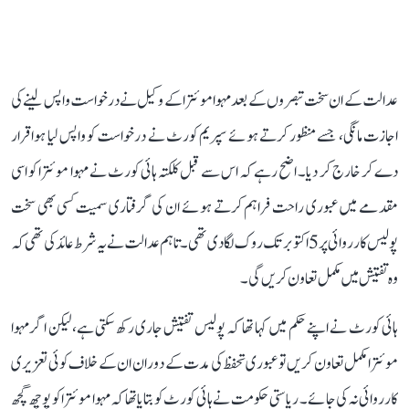
عدالت کے ان سخت تبصروں کے بعد مہوا موئترا کے وکیل نے درخواست واپس لینے کی
اجازت مانگی، جسے منظور کرتے ہوئے سپریم کورٹ نے درخواست کو واپس لیا ہوا قرار
دے کر خارج کر دیا۔ اضح رہے کہ اس سے قبل کلکتہ ہائی کورٹ نے مہوا موئترا کو اسی
مقدمے میں عبوری راحت فراہم کرتے ہوئے ان کی گرفتاری سمیت کسی بھی سخت
پولیس کارروائی پر 5 اکتوبر تک روک لگا دی تھی۔ تاہم عدالت نے یہ شرط عائد کی تھی کہ
وہ تفتیش میں مکمل تعاون کریں گی۔
ہائی کورٹ نے اپنے حکم میں کہا تھا کہ پولیس تفتیش جاری رکھ سکتی ہے، لیکن اگر مہوا
موئترا مکمل تعاون کریں تو عبوری تحفظ کی مدت کے دوران ان کے خلاف کوئی تعزیری
کارروائی نہ کی جائے۔ ریاستی حکومت نے ہائی کورٹ کو بتایا تھا کہ مہوا موئترا کو پوچھ گچھ