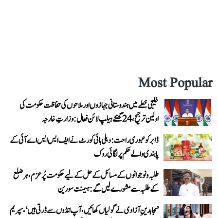
Most Popular
خلیجی خطے میں ہندوستانی جہازوں اور ملاحوں کی حفاظت حکومت کی
اولین ترجیح، 24 گھنٹے ہیلپ لائن فعال: وزارتِ خارجہ
ڈابر کو عبوری راحت: دہلی ہائی کورٹ نے ایف ایس ایس اے آئی کے
پابندی والے حکم پر لگائی روک
طلبہ و نوجوانوں کے مسائل کے حل کے لیے حکومت پُرعزم، ہر ضلع
کے طلبہ سے مشورے لیں گے: ہیمنت سورین
’مجاہدینِ آزادی نے گولیاں کھائیں، آپ انڈوں سے ڈرتی ہیں‘، سپریم