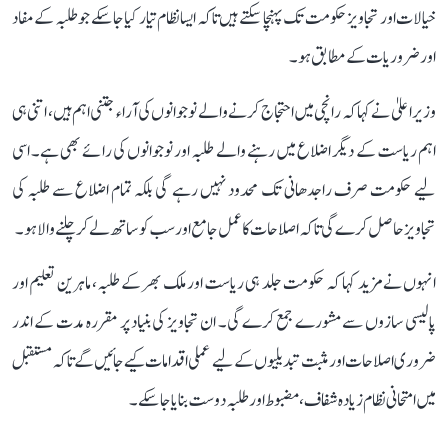
خیالات اور تجاویز حکومت تک پہنچا سکتے ہیں تاکہ ایسا نظام تیار کیا جا سکے جو طلبہ کے مفاد
اور ضروریات کے مطابق ہو۔
وزیر اعلیٰ نے کہا کہ رانچی میں احتجاج کرنے والے نوجوانوں کی آراء جتنی اہم ہیں، اتنی ہی
اہم ریاست کے دیگر اضلاع میں رہنے والے طلبہ اور نوجوانوں کی رائے بھی ہے۔ اسی
لیے حکومت صرف راجدھانی تک محدود نہیں رہے گی بلکہ تمام اضلاع سے طلبہ کی
تجاویز حاصل کرے گی تاکہ اصلاحات کا عمل جامع اور سب کو ساتھ لے کر چلنے والا ہو۔
انہوں نے مزید کہا کہ حکومت جلد ہی ریاست اور ملک بھر کے طلبہ، ماہرین تعلیم اور
پالیسی سازوں سے مشورے جمع کرے گی۔ ان تجاویز کی بنیاد پر مقررہ مدت کے اندر
ضروری اصلاحات اور مثبت تبدیلیوں کے لیے عملی اقدامات کیے جائیں گے تاکہ مستقبل
میں امتحانی نظام زیادہ شفاف، مضبوط اور طلبہ دوست بنایا جا سکے۔