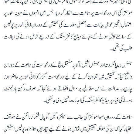
نئی دہلی: سپریم کورٹ نے جمعہ کو ترنمول کانگریس (ٹی ایم سی) کی رکن پارلیمنٹ مہوا
موئترا کی اس درخواست پر سماعت سے انکار کر دیا، جس میں انہوں نے مبینہ طور پر
اشتعال انگیز عوامی بیانات سے متعلق مقدمے کی تفتیش کے دوران ذاتی طور پر پولیس
کے سامنے پیش ہونے کے بجائے ویڈیو کانفرنسنگ کے ذریعے شامل ہونے کی اجازت
طلب کی تھی۔
جسٹس دیپانکر دتہ اور جسٹس شیل ناگو پر مشتمل بنچ نے درخواست کی سماعت کے دوران
واضح کیا کہ تفتیش میں تعاون کرنے کے لیے درخواست گزار کو ذاتی طور پر حاضر ہونا
چاہیے۔ عدالت نے اس مطالبے پر سوال اٹھاتے ہوئے کہا کہ صرف رکن پارلیمنٹ
ہونے کی بنیاد پر ویڈیو کانفرنسنگ کی اجازت نہیں دی جا سکتی۔
سماعت کے دوران مہوا موئترا کی جانب سے سینئر وکیل گوپال شنکر نارائنن نے موقف
اختیار کیا کہ ان کی موکلہ تفتیش میں شامل ہونے کے لیے تیار ہیں، تاہم وہ پولیس اسٹیشن