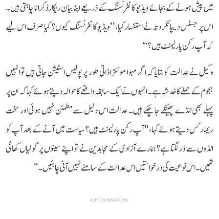
میں پیش ہونے کے بجائے ویڈیو کانفرنسنگ کے ذریعے اپنا بیان ریکارڈ کرانا چاہتی ہیں۔
اس پر جسٹس دیپانکر دتہ نے استفسار کیا، ’’ویڈیو کانفرنسنگ کیوں؟ کیا صرف اس لیے
کہ آپ رکن پارلیمنٹ ہیں؟‘‘
وکیل نے عدالت کو بتایا کہ اگر مہوا موئترا ذاتی طور پر پولیس اسٹیشن جاتی ہیں تو انہیں
ہجوم کے حملے کا خدشہ ہے۔ انہوں نے ایک سابقہ واقعے کا حوالہ دیتے ہوئے کہا کہ ان پر
پہلے بھی انڈے پھینکے جا چکے ہیں۔ عدالت اس دلیل سے مطمئن نہیں ہوئی اور سخت
ریمارکس دیتے ہوئے کہا، "آپ رکن پارلیمنٹ ہیں؟ سیاست میں آنے کے بعد آپ کو
انڈوں سے ڈر لگتا ہے؟ ہمارے آزادی کے مجاہدین نے تو اپنے سینوں پر گولیاں کھائی
تھیں۔ اس نوعیت کی درخواستیں اس عدالت کے سامنے نہیں آنی چاہئیں۔"
ADVERTISEMENT