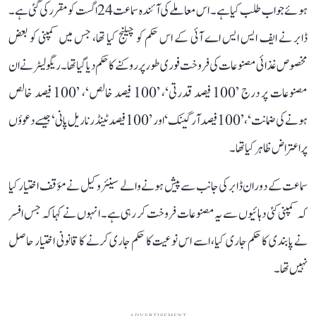
ہوئے جواب طلب کیا ہے۔ اس معاملے کی آئندہ سماعت 24 اگست کو مقرر کی گئی ہے۔
ڈابر نے ایف ایس ایس اے آئی کے اس حکم کو چیلنج کیا تھا، جس میں کمپنی کو بعض
مخصوص غذائی مصنوعات کی فروخت فوری طور پر روکنے کا حکم دیا گیا تھا۔ ریگولیٹر نے ان
مصنوعات پر درج ’100 فیصد قدرتی‘، ’100 فیصد خالص‘، ’100 فیصد خالص
ہونے کی ضمانت‘، ’100 فیصد آرگینک‘ اور ’100 فیصد ٹینڈر ناریل پانی‘ جیسے دعوؤں
پر اعتراض ظاہر کیا تھا۔
سماعت کے دوران ڈابر کی جانب سے پیش ہونے والے سینئر وکیل نے مؤقف اختیار کیا
کہ کمپنی کئی دہائیوں سے یہ مصنوعات فروخت کر رہی ہے۔ انہوں نے کہا کہ جس افسر
نے پابندی کا حکم جاری کیا، اسے اس نوعیت کا حکم جاری کرنے کا قانونی اختیار حاصل
نہیں تھا۔