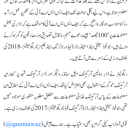
فریقین کے دلائل سننے کے بعد عدالت نے کہا کہ پہلی نظر میں ڈابر کا مقدمہ قابل غور
معلوم ہوتا ہے، اس لیے اگلی سماعت تک ایف ایس ایس اے آئی کے حکم پر عمل درآمد
روکنا مناسب ہوگا۔ واضح رہے کہ ایف ایس ایس اے آئی کا موقف ہے کہ ڈابر کی بعض
مصنوعات پر ’100 فیصد‘ جیسے دعوے مبہم، ناقابل تصدیق اور صارفین کو گمراہ کرنے
والے ہیں، جو فوڈ سیفٹی اینڈ اسٹینڈرڈز (ایڈورٹائزنگ اینڈ کلیمز) ریگولیشنز، 2018 کی
خلاف ورزی کے زمرے میں آتے ہیں۔
ریگولیٹر نے ڈابر ہمالین آرگینک ایپل سائڈر ونیگر اور ڈابر آرگینک شہد پر ’بھارتیہ
آرگینک‘ لوگو کے استعمال پر بھی اعتراض کیا تھا۔ ایف ایس ایس اے آئی کے مطابق ان
مصنوعات کے پاس آرگینک غذائی مصنوعات سے متعلق مطلوبہ منظوری موجود نہیں
تھی، جو فوڈ سیفٹی اینڈ اسٹینڈرڈز (آرگینک فوڈ) ریگولیشنز، 2017 کی خلاف ورزی ہے۔
قومی آواز اب ٹیلی گرام پر بھی دستیاب ہے۔ ہمارے چینل (
qaumiawaz@
)