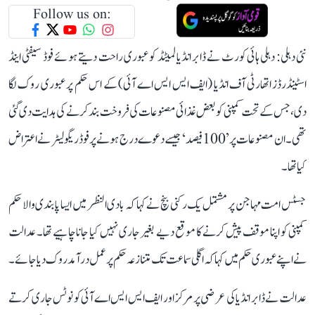
Follow us on:
نئی دہلی: دہلی ہائی کورٹ نے ڈابر انڈیا لمیٹڈ کو عبوری راحت دیتے ہوئے فوڈ سیفٹی اینڈ
اسٹینڈرڈز اتھارٹی آف انڈیا (ایف ایس ایس اے آئی) کے اس حکم پر عبوری روک لگا
دی، جس کے تحت کمپنی کو بعض غذائی مصنوعات کی فروخت بند کرنے کی ہدایت دی گئی
تھی۔ ان مصنوعات پر ’100 فیصد‘ جیسے دعوے درج ہونے پر فوڈ ریگولیٹر نے اعتراض
کیا تھا۔
جسٹس امت مہاجن پر مشتمل یک رکنی بنچ نے کہا کہ بادی النظر میں ایسا پابندی والا حکم
کمپنی کو اپنا موقف پیش کرنے کا موقع دیے بغیر جاری نہیں کیا جانا چاہیے تھا۔ عدالت
نے اپنے عبوری حکم میں کہا کہ اگلی سماعت تک متنازعہ حکم پر عمل درآمد روک دیا جائے۔
عدالت نے ڈابر انڈیا کی عرضی پر مرکز اور ایف ایس ایس اے آئی کو نوٹس جاری کرتے