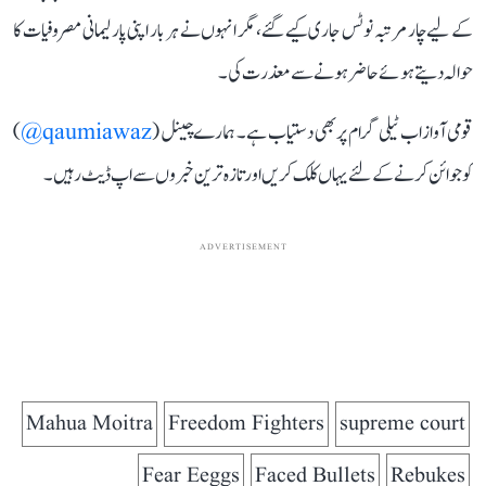
کے لیے چار مرتبہ نوٹس جاری کیے گئے، مگر انہوں نے ہر بار اپنی پارلیمانی مصروفیات کا
حوالہ دیتے ہوئے حاضر ہونے سے معذرت کی۔
قومی آواز اب ٹیلی گرام پر بھی دستیاب ہے۔ ہمارے چینل (
qaumiawaz@
)
کو جوائن کرنے کے لئے یہاں کلک کریں اور تازہ ترین خبروں سے اپ ڈیٹ رہیں۔
ADVERTISEMENT
Mahua Moitra
Freedom Fighters
supreme court
Fear Eeggs
Faced Bullets
Rebukes