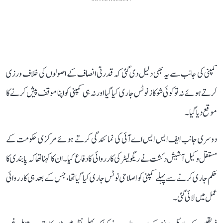
ADVERTISEMENT
کمپنی کی جانب سے یہ بھی دلیل دی گئی کہ قدرتی انصاف کے اصولوں کی خلاف ورزی
کرتے ہوئے نہ تو کوئی شوکاز نوٹس جاری کیا گیا اور نہ ہی کمپنی کو اپنا موقف پیش کرنے کا
موقع دیا گیا۔
دوسری جانب ایف ایس ایس اے آئی کی نمائندگی کرتے ہوئے مرکزی حکومت کے
مستقل وکیل آشیش دکشت نے ریگولیٹر کی کارروائی کا دفاع کیا۔ ان کا کہنا تھا کہ پابندی کا
حکم جاری کرنے سے پہلے کمپنی کو اصلاحی نوٹس جاری کیا گیا تھا، جس کے بعد ہی کارروائی
عمل میں لائی گئی۔