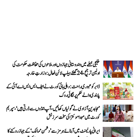
خلیجی خطے میں ہندوستانی جہازوں اور ملاحوں کی حفاظت حکومت کی
اولین ترجیح، 24 گھنٹے ہیلپ لائن فعال: وزارتِ خارجہ
ڈابر کو عبوری راحت: دہلی ہائی کورٹ نے ایف ایس ایس اے آئی کے
پابندی والے حکم پر لگائی روک
’مجاہدینِ آزادی نے گولیاں کھائیں، آپ انڈوں سے ڈرتی ہیں‘، سپریم
کورٹ میں مہوا موئترا کی سخت سرزنش
ایرانی پارلیمنٹ میں آبنائے ہرمز سے ’دشمن ممالک‘ کے جہاز روکنے کا