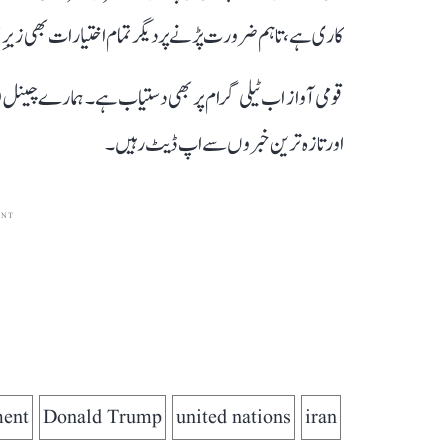
کاری ہے، تاہم ضرورت پڑنے پر دیگر تمام اختیارات بھی زیرِ
قومی آواز اب ٹیلی گرام پر بھی دستیاب ہے۔ ہمارے چینل 
اور تازہ ترین خبروں سے اپ ڈیٹ رہیں۔
ENT
ment
Donald Trump
united nations
iran