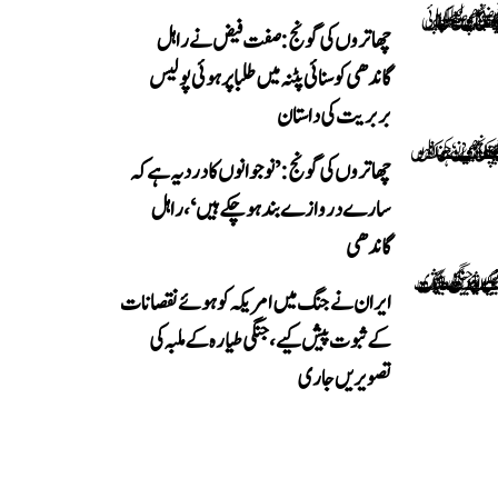
چھاتروں کی گونج: صفت فیض نے راہل
گاندھی کو سنائی پٹنہ میں طلبا پر ہوئی پولیس
بربریت کی داستان
چھاتروں کی گونج: ’نوجوانوں کا درد یہ ہے کہ
سارے دروازے بند ہو چکے ہیں‘، راہل
گاندھی
ایران نے جنگ میں امریکہ کو ہوئے نقصانات
کے ثبوت پیش کیے، جنگی طیارہ کے ملبہ کی
تصویریں جاری