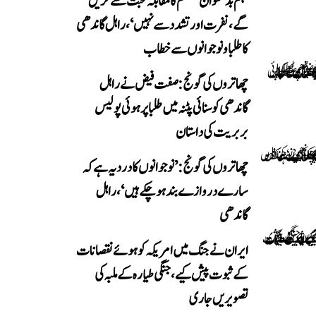
’ہم بدعنوان سسٹم کا مقابلہ محبت سے کریں
گے، نفرت اور تشدد سے نہیں‘، راہل گاندھی
کا طلبا و نوجوانوں سے خطاب
چھاتروں کی گونج: صفت فیض نے راہل
گاندھی کو سنائی پٹنہ میں طلبا پر ہوئی پولیس
بربریت کی داستان
چھاتروں کی گونج: ’نوجوانوں کا درد یہ ہے کہ
سارے دروازے بند ہو چکے ہیں‘، راہل
گاندھی
ایران نے جنگ میں امریکہ کو ہوئے نقصانات
کے ثبوت پیش کیے، جنگی طیارہ کے ملبہ کی
تصویریں جاری