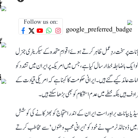
Follow us on:
یانات پر سخت ردِعمل ظاہر کرتے ہوئے اقوامِ متحدہ کے سیکریٹری جنرل
کو ایک باضابطہ خط ارسال کیا ہے، جس میں امریکہ پر ایران میں تشدد کو
مات عائد کیے گئے ہیں۔ ایرانی حکومت کا کہنا ہے کہ امریکی قیادت کے
 ہیں بلکہ خطے میں عدم استحکام کو بھی بڑھا سکتے ہیں۔
یا بیانات براہِ راست ایران کے اندر احتجاج کو بھڑکانے کی کوشش
 میں ڈونالڈ ٹرمپ نے خود کو ’ایرانی محبِ وطنوں‘ سے مخاطب کرتے