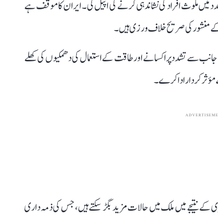
شدد میں ملوث افراد کی نشاندہی کرنے کی اپیل کی۔ ایران کا موقف ہے
ہ کے منشور کی صریح خلاف ورزی ہیں۔
 کی جانب سے تشدد پر اکسانے اور طاقت کے استعمال کی دھمکیوں کی کھلے
مؤثر کردار ادا کرے۔
ADVERTISEM
زی کے نتیجے میں ملک میں حالات مزید بگڑ سکتے ہیں، جس کی ذمہ داری