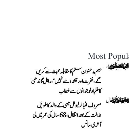
Most Popul
’ہم بدعنوان سسٹم کا مقابلہ محبت سے کریں
گے، نفرت اور تشدد سے نہیں‘، راہل گاندھی
کا طلبا و نوجوانوں سے خطاب
معروف فٹبالر لیونل میسی کے والد کا طویل
علالت کے بعد انتقال، 68 سال کی عمر میں لی
آخری سانس