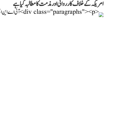
امریکہ کے خلاف کارروائی اور مذمت کا مطالبہ کیا ہے