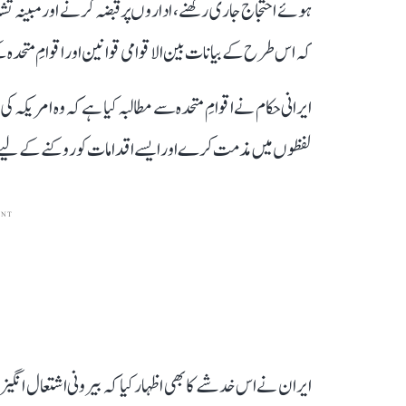
ہوئے احتجاج جاری رکھنے، اداروں پر قبضہ کرنے اور مبینہ ت
کہ اس طرح کے بیانات بین الاقوامی قوانین اور اقوامِ متحد
ایرانی حکام نے اقوامِ متحدہ سے مطالبہ کیا ہے کہ وہ امریکہ
لفظوں میں مذمت کرے اور ایسے اقدامات کو روکنے کے لیے 
ENT
ایران نے اس خدشے کا بھی اظہار کیا کہ بیرونی اشتعال انگی