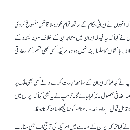
ہ انہوں نے ایرانی حکام کے ساتھ تمام مجوزہ ملاقاتیں منسوخ کر دی
 کہا کہ یہ فیصلہ ایران میں مظاہرین کے خلاف مبینہ تشدد کے
لاکتوں کا سلسلہ بند نہیں ہوتا، امریکہ کسی بھی قسم کے سفارتی
پ نے کہا تھا کہ ایران کے ساتھ تجارت کرنے والے کسی بھی ملک پر
کہ کے ساتھ ہونے والے تمام تجارتی لین دین پر 25 فیصد اضافی محصول عائد کیا جائے گا۔ ٹرمپ نے یہ بھی کہا کہ ایران میں
قابلِ قبول ہے اور ذمہ دار عناصر کو نتائج کا سامنا کرنا ہوگا۔
 کہا تھا کہ ایران کے معاملے میں امریکہ کی ترجیح اب بھی سفارت