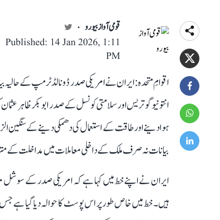
قومی آواز بیورو
Published: 14 Jan 2026, 1:11
PM
اقوامِ متحدہ: ایران نے امریکی صدر ڈونالڈ ٹرمپ کے حالیہ ب
انتونیو گوتریس اور سلامتی کونسل کے صدر ابو بکر ظاہر عثمان 
ہوا دینے اور طاقت کے استعمال کی دھمکی دینے کے سنگین الزا
بیانات نہ صرف ملک کے داخلی معاملات میں مداخلت کے مترادف
ایران نے اپنے خط میں کہا ہے کہ امریکی صدر کے سوشل میڈ
ہیں۔ خط میں خاص طور پر اس پوسٹ کا حوالہ دیا گیا ہے جس