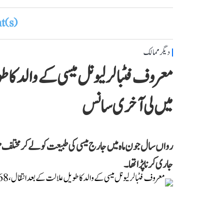
(s)
دیگر ممالک
میں لی آخری سانس
رواں سال جون ماہ میں جارج میسی کی طبیعت کو لے کر مختلف طر
جاری کرنا پڑا تھا۔