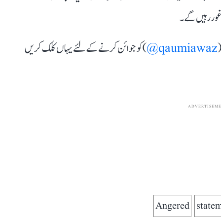
 غور رہیں گے۔
(
qaumiawaz@
) کو جوائن کرنے کے لئے یہاں کلک کریں
ADVERTISEM
Angered
state