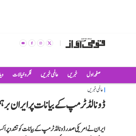
صفحہ اول
خبریں
عالمی خبریں
فکر و خیالات
وی
عالمی خبریں
ڈونالڈ ٹرمپ کے بیانات پر ایران برہم،
ایران نے امریکی صدر ڈونالڈ ٹرمپ کے بیانات کو تشدد پر اکسا