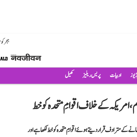
ہجر کو
ڈیوز
ادبیات
پریس ریلیز
کھیل
 امریکہ کے خلاف اقوامِ متحدہ کو خط
نے کے مترادف قرار دیتے ہوئے اقوامِ متحدہ کو خط لکھا ہے اور