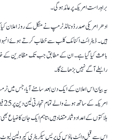
براہِ راست امریکہ پر عائد ہوگی۔
ادھر امریکی صدر ڈونالڈ ٹرمپ نے منگل کے روز اعلان کیا ک
ہیں۔ ڈیٹرائٹ اکنامک کلب سے خطاب کرتے ہوئے انہوں نے
باعث کیا گیا ہے۔ ان کے مطابق جب تک مظاہرین کے خلاف ہ
رابطے آگے نہیں بڑھائے گا۔
یہ بیان اس اعلان کے ایک دن بعد سامنے آیا، جس میں ٹرم
امری
ہلاکتوں کے اعداد و شمار متضاد ہیں، تاہم ایک جان کا ضیاع بھی نا
اس سے قبل وائٹ ہاؤس کی پریس سیکریٹری کیرولین لیوٹ نے