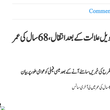
Comment
معروف فٹبالر لیونل میسی کے والد کا طویل علالت کے بعد انتقال، 68 سال کی عمر
ح کی خبریں سامنے آنے کے بعد میسی فیملی کو عوامی طور پر بیان