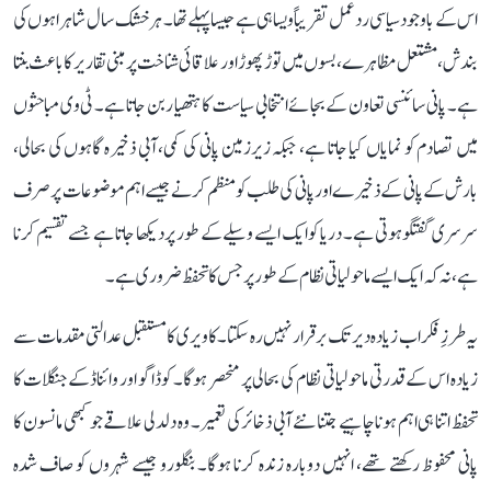
اس کے باوجود سیاسی ردعمل تقریباً ویسا ہی ہے جیسا پہلے تھا۔ ہر خشک سال شاہراہوں کی
بندش، مشتعل مظاہرے، بسوں میں توڑ پھوڑ اور علاقائی شناخت پر مبنی تقاریر کا باعث بنتا
ہے۔ پانی سائنسی تعاون کے بجائے انتخابی سیاست کا ہتھیار بن جاتا ہے۔ ٹی وی مباحثوں
میں تصادم کو نمایاں کیا جاتا ہے، جبکہ زیرزمین پانی کی کمی، آبی ذخیرہ گاہوں کی بحالی،
بارش کے پانی کے ذخیرے اور پانی کی طلب کو منظم کرنے جیسے اہم موضوعات پر صرف
سرسری گفتگو ہوتی ہے۔ دریا کو ایک ایسے وسیلے کے طور پر دیکھا جاتا ہے جسے تقسیم کرنا
ہے، نہ کہ ایک ایسے ماحولیاتی نظام کے طور پر جس کا تحفظ ضروری ہے۔
یہ طرزِ فکر اب زیادہ دیر تک برقرار نہیں رہ سکتا۔ کاویری کا مستقبل عدالتی مقدمات سے
زیادہ اس کے قدرتی ماحولیاتی نظام کی بحالی پر منحصر ہوگا۔ کوڈاگو اور وائناڈ کے جنگلات کا
تحفظ اتنا ہی اہم ہونا چاہیے جتنا نئے آبی ذخائر کی تعمیر۔ وہ دلدلی علاقے جو کبھی مانسون کا
پانی محفوظ رکھتے تھے، انہیں دوبارہ زندہ کرنا ہوگا۔ بنگلورو جیسے شہروں کو صاف شدہ