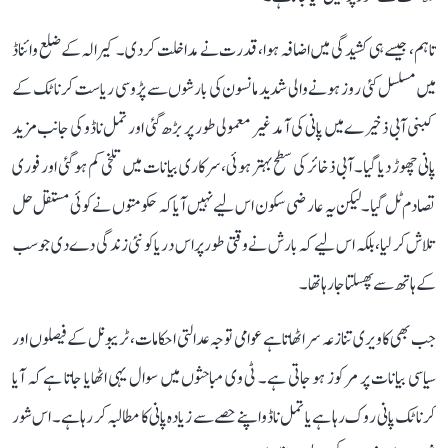
تاہم، جیسے ہی کشیدگی میں اضافہ ہوا، قدرت نے مداخلت کر دی۔ کیرالہ کے ضلع وائناڈ
میں مسلسل کئی روز ہونے والی شدید مانسون کی بارشوں سے پڑوسی ریاست کرناٹک کے
کبنی آبی ذخیرے میں پانی کی آمد غیر معمولی طور پر بڑھ گئی اور تمل ناڈو کی جانب مزید
پانی چھوڑ دیا گیا۔ آبی ذخائر کی سطح بہتر ہوئی، سرکاری بیانات میں تلخی کم ہو گئی اور فوری
تصادم ٹل گیا۔ لیکن یہ عارضی سکون اس لیے نہیں آیا کہ حکومتوں نے کوئی مستقل حل
تلاش کر لیا، بلکہ اس لیے کہ بارش نے وقتی طور پر اس دریا کو نئی زندگی دے دی جو سب
کے ہاتھ سے پھسلتا جا رہا تھا۔
جب بھی کاویری تنازعہ سر اٹھاتا ہے عوامی توجہ عدالتی احکامات، ٹریبونل کے فیصلوں اور
سیاسی بیانات پر مرکوز ہو جاتی ہے۔ ٹی وی مباحثوں میں سوال یہی اٹھایا جاتا ہے کہ آیا
کرناٹک پانی روک رہا ہے یا تمل ناڈو اپنے حصے سے زیادہ پانی کا مطالبہ کر رہا ہے۔ اس شور