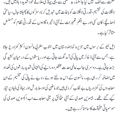
صحت سے الگ نہیں کیا جا سکتا۔ بدقسمتی سے یہی پہاڑی علاقے خود شدید دباؤ میں ہیں۔
جنگلات کی تقسیم، قدرتی جنگلات کو باغات میں تبدیل کرنا، سڑکوں کا پھیلتا جال، سیاحتی
ڈھانچے، کان کنی اور بے ہنگم تعمیرات نے آبی ذخیرہ گاہوں کے قدرتی نظام کو مسلسل
متاثر کیا ہے۔
ایل نینو کے برسوں میں جزیرہ نما ہندوستان میں جنوب مغربی مانسون اکثر کمزور پڑ جاتا
ہے، جس سے آبی ذخائر میں پانی کی آمد گھٹ جاتی ہے اور ریاستوں کے درمیان کشیدگی
بڑھ جاتی ہے۔ دوسری جانب عالمی حدت مختصر دورانیے کی انتہائی شدید بارشوں کی تعداد
میں اضافہ کر رہی ہے۔ مانسون کے اس بدلتے ہوئے رویے نے پانی کی تقسیم کے ان
معاہدوں کی کمزوریاں بے نقاب کر دی ہیں جو ماضی کی اوسط بارش اور بہاؤ کی بنیاد پر تیار
کیے گئے تھے۔ بیسویں صدی کے آبی حقائق پر مبنی معاہدے اب اکیسویں صدی کی
موسمیاتی حقیقت کا سامنا کر رہے ہیں۔