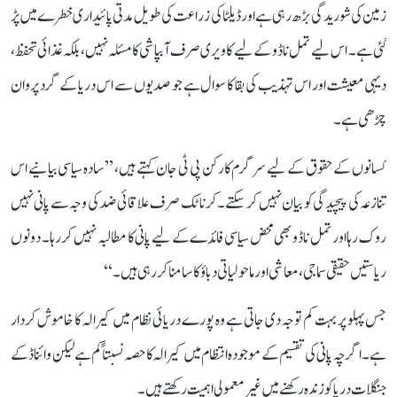
زمین کی شوریدگی بڑھ رہی ہے اور ڈیلٹا کی زراعت کی طویل مدتی پائیداری خطرے میں پڑ
گئی ہے۔ اس لیے تمل ناڈو کے لیے کاویری صرف آبپاشی کا مسئلہ نہیں، بلکہ غذائی تحفظ،
دیہی معیشت اور اس تہذیب کی بقا کا سوال ہے جو صدیوں سے اس دریا کے گرد پروان
چڑھی ہے۔
کسانوں کے حقوق کے لیے سرگرم کارکن پی ٹی جان کہتے ہیں، ’’سادہ سیاسی بیانیے اس
تنازعہ کی پیچیدگی کو بیان نہیں کر سکتے۔ کرناٹک صرف علاقائی ضد کی وجہ سے پانی نہیں
روک رہا اور تمل ناڈو بھی محض سیاسی فائدے کے لیے پانی کا مطالبہ نہیں کر رہا۔ دونوں
ریاستیں حقیقی سماجی، معاشی اور ماحولیاتی دباؤ کا سامنا کر رہی ہیں۔‘‘
جس پہلو پر بہت کم توجہ دی جاتی ہے وہ پورے دریائی نظام میں کیرالہ کا خاموش کردار
ہے۔ اگرچہ پانی کی تقسیم کے موجودہ انتظام میں کیرالہ کا حصہ نسبتاً کم ہے لیکن وائناڈ کے
جنگلات دریا کو زندہ رکھنے میں غیر معمولی اہمیت رکھتے ہیں۔