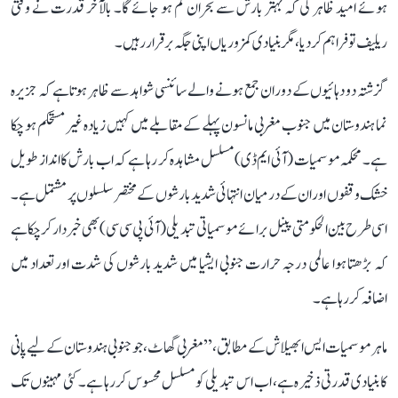
ہوئے امید ظاہر کی کہ بہتر بارش سے بحران کم ہو جائے گا۔ بالآخر قدرت نے وقتی
ریلیف تو فراہم کر دیا، مگر بنیادی کمزوریاں اپنی جگہ برقرار رہیں۔
گزشتہ دو دہائیوں کے دوران جمع ہونے والے سائنسی شواہد سے ظاہر ہوتا ہے کہ جزیرہ
نما ہندوستان میں جنوب مغربی مانسون پہلے کے مقابلے میں کہیں زیادہ غیر مستحکم ہو چکا
ہے۔ محکمہ موسمیات (آئی ایم ڈی) مسلسل مشاہدہ کر رہا ہے کہ اب بارش کا انداز طویل
خشک وقفوں اور ان کے درمیان انتہائی شدید بارشوں کے مختصر سلسلوں پر مشتمل ہے۔
اسی طرح بین الحکومتی پینل برائے موسمیاتی تبدیلی (آئی پی سی سی) بھی خبردار کر چکا ہے
کہ بڑھتا ہوا عالمی درجہ حرارت جنوبی ایشیا میں شدید بارشوں کی شدت اور تعداد میں
اضافہ کر رہا ہے۔
ماہر موسمیات ایس ابھیلاش کے مطابق، ’’مغربی گھاٹ، جو جنوبی ہندوستان کے لیے پانی
کا بنیادی قدرتی ذخیرہ ہے، اب اس تبدیلی کو مسلسل محسوس کر رہا ہے۔ کئی مہینوں تک