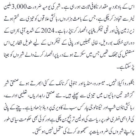
اس کے باوجود یہ مقدار ناکافی ثابت ہو رہی ہے۔ شہر کی یومیہ ضرورت 3,000 ملین
لیٹر سے تجاوز کر چکی ہے، جس کے باعث ہزاروں رہائشی علاقوں کو تیزی سے ختم ہوتے
زیرزمین پانی اور نجی ٹینکر مافیا پر انحصار کرنا پڑ رہا ہے۔ 2024 کے شدید آبی بحران کے
دوران خشک بورویل، خالی جھیلیں اور پانی کے ٹینکروں کے لیے طویل قطاریں اس
مستقبل کی جھلک تھیں جس میں سکڑتے ہوئے دریا پر انحصار کرنے والے شہروں کو جینا
پڑ سکتا ہے۔
بنگلورو اکیلا نہیں۔ میسورو، منڈیا اور جنوبی کرناٹک کے کئی ابھرتے ہوئے صنعتی شہر
گزشتہ تین دہائیوں میں تیزی سے پھیلے ہیں۔ نئے صنعتی راہداریاں، تعلیمی ادارے،
رہائشی ٹاؤن شپ اور ٹیکنالوجی پارکس سب نے کاویری پر دباؤ بڑھا دیا ہے۔ پینے کے پانی
کی فراہمی فطری طور پر ریاست کی اولین ترجیح بن چکی ہے اور کوئی بھی حکومت سیاسی طور
پر اپنے شہروں کی ضروریات پر سمجھوتہ کرنے کی متحمل نہیں ہو سکتی۔