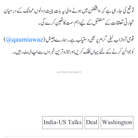
توقع کی جا رہی ہے کہ واشنگٹن میں ہونے والی یہ بات چیت دونوں ممالک کے درمیان
تجارتی تعلقات کے مستقبل کے لیے اہم سمت کا تعین کرے گی۔
قومی آواز اب ٹیلی گرام پر بھی دستیاب ہے۔ ہمارے چینل (
qaumiawaz@
)
کو جوائن کرنے کے لئے یہاں کلک کریں اور تازہ ترین خبروں سے اپ ڈیٹ رہیں۔
ADVERTISEMENT
India-US Talks
Deal
Washington