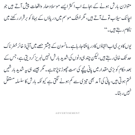
متوازن بارش ہونے کے بجائے اب اکثر ایسے موسلادھار واقعات پیش آتے ہیں جو
اچانک سیلاب تو لے آتے ہیں، مگر خشک موسم میں دریاؤں کے بہاؤ کو برقرار رکھنے میں
ناکام رہتے ہیں۔‘‘
یوں کاویری اب انتہاؤں کا دریا بنتا جا رہا ہے۔ مانسون کے بیشتر حصے میں آبی ذخائر خطرناک
حد تک خالی رہتے ہیں، لیکن چند ہی دنوں کی شدید بارش انہیں لبریز کر دیتی ہے، جس کے
بعد حکام کو بڑی مقدار میں پانی نیچے کی سمت چھوڑنا پڑتا ہے۔ مگر جیسے ہی یہ شدید بارشیں
ختم ہوتی ہیں، پانی کی آمد بھی تیزی سے کم ہونے لگتی ہے کیونکہ بارش کا سلسلہ مستقل
نہیں رہتا۔
ADVERTISEMENT