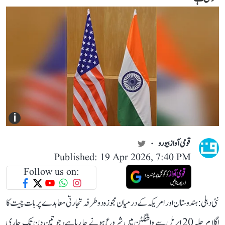
i
قومی آواز بیورو
Published: 19 Apr 2026, 7:40 PM
Follow us on:
نئی دہلی: ہندوستان اور امریکہ کے درمیان مجوزہ دو طرفہ تجارتی معاہدے پر بات چیت کا
اگلا مرحلہ 20 اپریل سے واشنگٹن میں شروع ہونے جا رہا ہے، جو تین دن تک جاری