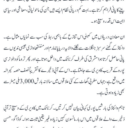
پینے کا پانی فراہم کرتا ہے۔ بہت کم دریائی نظام ایسے ہیں جن کی ماحولیاتی، معاشی اور سیاسی
اہمیت اس قدر وسیع ہو۔
ان معاون دریاؤں میں کبنی اس تنازع کے باہمی ربط کی سب سے نمایاں مثال ہے۔
وائناڈ کے گھنے سرسبز جنگلات سے نکلنے والا یہ دریا پانامارم اور مننتھاواڑی جیسی ندیوں سے
پانی حاصل کرتا ہوا مشرق کی طرف کرناٹک میں داخل ہوتا ہے اور پھر تروماکودالو نرسی
پورہ کے قریب کاویری سے جا ملتا ہے۔ اس کے آبی ذخیرے کا تقریباً نصف حصہ کیرالہ
میں واقع ہے، جہاں مغربی گھاٹ کے کئی علاقوں میں سالانہ بارش 3,000 ملی میٹر سے
بھی زیادہ ہوتی ہے۔
تاہم وائناڈ کی بارشیں پوری کہانی بیان نہیں کرتیں۔ کرناٹک میں کاویری کے وسیع تر آبی
ذخیرے والے علاقوں میں اس بار مانسون کہیں زیادہ غیر یقینی ثابت ہوا۔ کوڈاگو، حسن