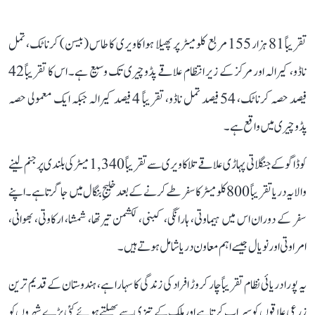
تقریباً 81 ہزار 155 مربع کلومیٹر پر پھیلا ہوا کاویری کا طاس (بیسن) کرناٹک، تمل
ناڈو، کیرالہ اور مرکز کے زیر انتظام علاقے پڈوچیری تک وسیع ہے۔ اس کا تقریباً 42
فیصد حصہ کرناٹک، 54 فیصد تمل ناڈو، تقریباً 4 فیصد کیرالہ جبکہ ایک معمولی حصہ
پڈوچیری میں واقع ہے۔
کوڈاگو کے جنگلاتی پہاڑی علاقے تلاکاویری سے تقریباً 1,340 میٹر کی بلندی پر جنم لینے
والا یہ دریا تقریباً 800 کلومیٹر کا سفر طے کرنے کے بعد خلیجِ بنگال میں جا گرتا ہے۔ اپنے
سفر کے دوران اس میں ہیماوتی، ہارانگی، کبنی، لکشمن تیرتھا، شمشا، ارکاوتی، بھوانی،
امراوتی اور نویال جیسے اہم معاون دریا شامل ہوتے ہیں۔
یہ پورا دریائی نظام تقریباً چار کروڑ افراد کی زندگی کا سہارا ہے، ہندوستان کے قدیم ترین
زرعی علاقوں کو سیراب کرتا ہے اور ملک کے تیزی سے پھیلتے ہوئے کئی بڑے شہروں کو