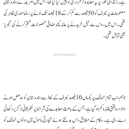
ہے۔ ابتدائی طور پر یہ معاہدہ 7 فروری کو پیش کیا گیا تھا، جس میں امریکہ نے ہندوستانی
مصنوعات پر ٹیرف کو 50 فیصد سے کم کر کے 18 فیصد تک لانے پر رضامندی ظاہر کی
تھی۔ اس میں روس سے تیل خریدنے پر عائد کچھ اضافی محصولات ختم کرنے کی تجویز
بھی شامل تھی۔
ADVERTISEMENT
تاہم، اب تمام ممالک پر یکساں 10 فیصد ٹیرف کے نفاذ سے ہندوستان کو حاصل ہونے
والا مسابقتی فائدہ کم ہو گیا ہے، جس کے باعث معاہدے کی شرائط پر نظرثانی ناگزیر دکھائی
دے رہی ہے۔ حکام کے مطابق، اس بدلتے ہوئے تجارتی ماحول میں دونوں ممالک کو