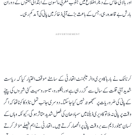
اور بالائی طاس کے دیگر اضلاع میں جنوب مغربی مانسون کے ابتدائی ہفتوں کے دوران
بارش بے قاعدہ رہی، جس کے باعث بڑے آبی ذخائر میں پانی کی آمد کم رہی۔
ADVERTISEMENT
کرناٹک نے بارہا کاویری واٹر مینجمنٹ اتھارٹی کے سامنے موقف اختیار کیا کہ ریاست
شدید آبی قلت کے سال سے گزر رہی ہے اور بنگلورو، میسورو سمیت کئی شہروں کی پینے
کے پانی کی ضروریات پر سمجھوتہ نہیں کیا جا سکتا۔ دوسری جانب تمل ناڈو کا کہنا تھا کہ اگر
وقت پر پانی نہ ملا تو کاویری ڈیلٹا میں سمبا دھان کی فصل شدید متاثر ہوگی، کیونکہ وہاں کے
کسان میٹور ڈیم سے بروقت پانی پر انحصار کرتے ہیں۔ اتھارٹی نے اہم فیصلے مؤخر کرتے