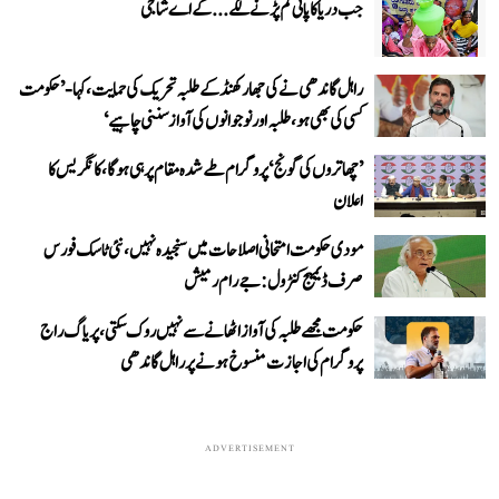
جب دریا کا پانی کم پڑنے لگے...کے اے شاجی
راہل گاندھی نے کی جھارکھنڈ کے طلبہ تحریک کی حمایت، کہا- ’حکومت
کسی کی بھی ہو، طلبہ اور نوجوانوں کی آواز سننی چاہیے‘
’چھاتروں کی گونج‘ پروگرام طے شدہ مقام پر ہی ہوگا، کانگریس کا
اعلان
مودی حکومت امتحانی اصلاحات میں سنجیدہ نہیں، نئی ٹاسک فورس
صرف ڈیمیج کنٹرول: جے رام رمیش
حکومت مجھے طلبہ کی آواز اٹھانے سے نہیں روک سکتی، پریاگ راج
پروگرام کی اجازت منسوخ ہونے پر راہل گاندھی
ADVERTISEMENT