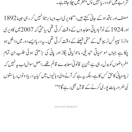
شرابے میں خود دریا کہیں پس منظر میں چلا جاتا ہے۔
مصنف اور ناقد او کے جانی کہتے ہیں، ’’کاویری اب ویسا برتاؤ نہیں کر رہی جیسا 1892
اور 1924 کے نوآبادیاتی معاہدوں کے وقت کرتی تھی، یا حتیٰ کہ 2007 میں کاویری
واٹر ڈسپیوٹس ٹریبونل کے حتمی فیصلے کے وقت کرتی تھی۔ یہ دریا ایسے دور میں داخل ہو
چکا ہے جہاں موسمیاتی تبدیلی، ماحولیاتی بگاڑ اور پانی کی بڑھتی ہوئی طلب ان تمام
مفروضوں کو بدل رہی ہے جن پر قانونی معاہدے قائم تھے۔ اصل سوال اب یہ نہیں کہ
زیادہ پانی کا حق کس کا ہے، بلکہ یہ ہے کہ آنے والی دہائیوں میں کیا یہ دریا دونوں ریاستوں
کی ضروریات پوری کرنے کے قابل بھی رہے گا؟‘‘
ADVERTISEMENT