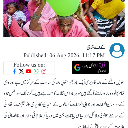
کے اے شاجی
Published: 06 Aug 2026, 11:17 PM
Follow us on:
طویل وقفے کے بعد کاویری ایک بار پھر جنوبی ہند کی سیاست کے مرکز میں ہے اور وہی
تمام پہلو دوبارہ سامنے آ گئے ہیں جو ہر بار اس تنازعہ کا حصہ بنتے ہیں۔ کرناٹک اور تمل ناڈو
کے درمیان الزامات اور جوابی الزامات، کسانوں کے احتجاج، کاویری واٹر مینجمنٹ اتھارٹی
کے سامنے قانونی دلائل اور سیاسی بیانات جن میں دریا کو علاقائی وقار اور ناانصافی کی
علامت کے طور پر پیش کیا جاتا ہے۔