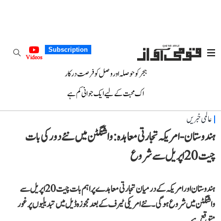
Subscription
Videos
ہجر کو حوصلہ اور وصل کو فرصت درکار
اک محبت کے لیے ایک جوانی کم ہے
عالمی خبریں
ہندوستان-امریکہ تجارتی معاہدہ: واشنگٹن میں نئے دور کی بات
چیت 20 اپریل سے شروع
ہندوستان اور امریکہ کے درمیان تجارتی معاہدے پر اہم بات چیت 20 اپریل سے
واشنگٹن میں شروع ہوگی۔ نئے امریکی ٹیرف کے بعد مجوزہ ڈیل میں تبدیلیوں پر غور
متوقع ہے