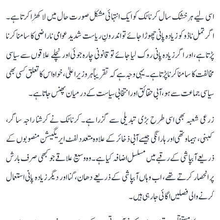
اسی لیے ہر خشک سال کرناٹک کو ایک انتہائی مشکل صورت حال میں لا کھڑا کرتا ہے۔
اگر تمل ناڈو کو زیادہ پانی چھوڑا جائے تو اندرونِ ریاست شدید عوامی ناراضی کا سامنا کرنا
پڑتا ہے، اور اگر زیادہ پانی روک لیا جائے تو قانونی چارہ جوئی اور نچلے علاقوں سے سیاسی
مخالفت کا سامنا کرنا پڑتا ہے۔ یہی وجہ ہے کہ تقریباً ہر وزیر اعلیٰ، خواہ اس کا تعلق کسی بھی
سیاسی جماعت سے ہو، آبی حقائق اور انتخابی سیاست کے درمیان پھنس جاتا ہے۔
زرعی شعبہ بھی اسی طرح بڑی تبدیلی سے گزرا ہے۔ کرناٹک نے کرشنا راجہ ساگر،
کبنی، ہیماوتھی اور ہارانگی جیسے آبی ذخائر کے علاوہ متعدد لفٹ ایریگیشن منصوبوں کے
ذریعے آبپاشی کے رقبے میں مسلسل اضافہ کیا ہے۔ وہ وسیع علاقے جو کبھی صرف بارش
پر انحصار کرتے تھے، اب وہاں آبپاشی کے ذریعے دھان، گنا اور دیگر زیادہ پانی استعمال
کرنے والی فصلیں اگائی جا رہی ہیں۔