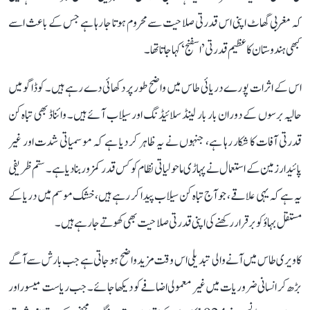
کہ مغربی گھاٹ اپنی اس قدرتی صلاحیت سے محروم ہوتا جا رہا ہے جس کے باعث اسے
کبھی ہندوستان کا عظیم قدرتی ’اسفنج‘ کہا جاتا تھا۔
اس کے اثرات پورے دریائی طاس میں واضح طور پر دکھائی دے رہے ہیں۔ کوڈاگو میں
حالیہ برسوں کے دوران بار بار لینڈ سلائیڈنگ اور سیلاب آئے ہیں۔ وائناڈ بھی تباہ کن
قدرتی آفات کا شکار رہا ہے، جنہوں نے یہ ظاہر کر دیا ہے کہ موسمیاتی شدت اور غیر
پائیدار زمین کے استعمال نے پہاڑی ماحولیاتی نظام کو کس قدر کمزور بنا دیا ہے۔ ستم ظریفی
یہ ہے کہ یہی علاقے، جو آج تباہ کن سیلاب پیدا کر رہے ہیں، خشک موسم میں دریا کے
مستقل بہاؤ کو برقرار رکھنے کی اپنی قدرتی صلاحیت بھی کھوتے جا رہے ہیں۔
کاویری طاس میں آنے والی تبدیلی اس وقت مزید واضح ہو جاتی ہے جب بارش سے آگے
بڑھ کر انسانی ضروریات میں غیر معمولی اضافے کو دیکھا جائے۔ جب ریاست میسور اور