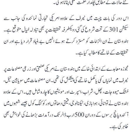
نئے حالات کے مطابق لچکدار حکمت عملی اپنانا ہوگی۔
اس دور کی بات چیت میں ٹیرف کے علاوہ امریکی تجارتی نمائندہ کی جانب سے
سیکشن 301 کے تحت شروع کی گئی دو یکطرفہ تحقیقات پر بھی تبادلہ خیال متوقع ہے۔
ہندوستان نے ان الزامات کو مسترد کرتے ہوئے انہیں بے بنیاد قرار دیا ہے اور ان
تحقیقات کے خاتمے کا مطالبہ کیا ہے۔
مجوزہ معاہدے کے ابتدائی خاکے میں ہندوستان نے امریکی صنعتی اور زرعی مصنوعات پر
ٹیرف میں نمایاں کمی یا مکمل خاتمے کی پیشکش کی تھی۔ ان مصنوعات میں سویابین تیل،
خشک میوہ جات، پھل، شراب، اسپرٹ اور مویشیوں کا چارہ شامل ہیں۔ اس کے علاوہ
ہندوستان نے توانائی، ہوا بازی، ٹیکنالوجی، قیمتی دھاتوں اور کوکنگ کول جیسے شعبوں میں
آئندہ پانچ برسوں کے دوران 500 ارب ڈالر تک درآمدات بڑھانے کی خواہش بھی
ظاہر کی ہے۔