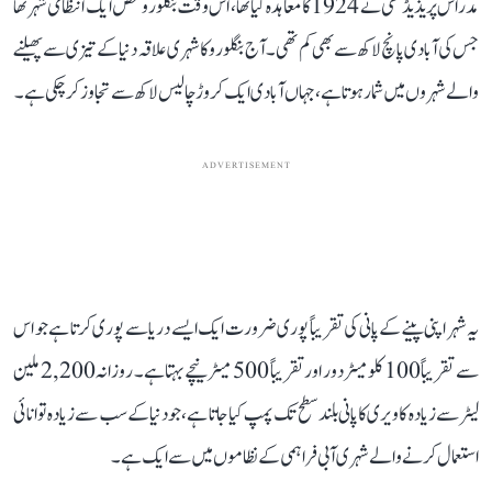
مدراس پریذیڈنسی نے 1924 کا معاہدہ کیا تھا، اس وقت بنگلورو محض ایک انتظامی شہر تھا
جس کی آبادی پانچ لاکھ سے بھی کم تھی۔ آج بنگلورو کا شہری علاقہ دنیا کے تیزی سے پھیلنے
والے شہروں میں شمار ہوتا ہے، جہاں آبادی ایک کروڑ چالیس لاکھ سے تجاوز کر چکی ہے۔
ADVERTISEMENT
یہ شہر اپنی پینے کے پانی کی تقریباً پوری ضرورت ایک ایسے دریا سے پوری کرتا ہے جو اس
سے تقریباً 100 کلومیٹر دور اور تقریباً 500 میٹر نیچے بہتا ہے۔ روزانہ 2,200 ملین
لیٹر سے زیادہ کاویری کا پانی بلند سطح تک پمپ کیا جاتا ہے، جو دنیا کے سب سے زیادہ توانائی
استعمال کرنے والے شہری آبی فراہمی کے نظاموں میں سے ایک ہے۔