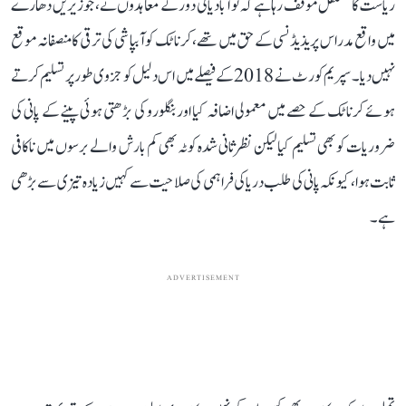
ریاست کا مستقل موقف رہا ہے کہ نوآبادیاتی دور کے معاہدوں نے، جو زیریں دھارے
میں واقع مدراس پریذیڈنسی کے حق میں تھے، کرناٹک کو آبپاشی کی ترقی کا منصفانہ موقع
نہیں دیا۔ سپریم کورٹ نے 2018 کے فیصلے میں اس دلیل کو جزوی طور پر تسلیم کرتے
ہوئے کرناٹک کے حصے میں معمولی اضافہ کیا اور بنگلورو کی بڑھتی ہوئی پینے کے پانی کی
ضروریات کو بھی تسلیم کیا لیکن نظرثانی شدہ کوٹہ بھی کم بارش والے برسوں میں ناکافی
ثابت ہوا، کیونکہ پانی کی طلب دریا کی فراہمی کی صلاحیت سے کہیں زیادہ تیزی سے بڑھی
ہے۔
ADVERTISEMENT