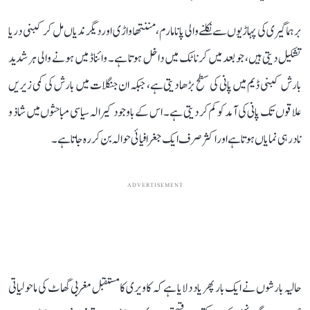
برہماگیری کی پہاڑیوں سے نکلنے والی پانامارم، مننتھاواڑی اور دیگر ندیاں مل کر کبنی دریا
تشکیل دیتی ہیں، جو بعد میں کرناٹک میں داخل ہوتا ہے۔ وائناڈ میں ہونے والی ہر شدید
بارش کبنی ڈیم میں پانی کی سطح بڑھا دیتی ہے، جبکہ ان جنگلات میں بارش کی کمی زیریں
علاقوں تک پانی کی آمد کو کم کر دیتی ہے۔ اس کے باوجود کیرالہ سیاسی مباحثوں میں شاذ و
نادر ہی نمایاں ہوتا ہے اور اکثر صرف ایک جغرافیائی حوالہ بن کر رہ جاتا ہے۔
ADVERTISEMENT
حالیہ بارشوں نے ایک بار پھر یاد دلایا ہے کہ کاویری کا مستقبل مغربی گھاٹ کی ماحولیاتی