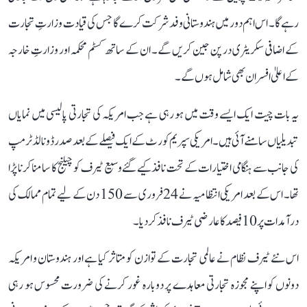
رہے گا۔ اس اہم دور میں ہندوستانی وفد شرکت کرے گا جس کی قیادت وزارتِ تجارت
کے اضافی سکریٹری درپن جین کریں گے۔ ان کے ساتھ کسٹم محکمہ اور وزارتِ خارجہ
کے اعلیٰ افسران بھی شامل ہوں گے۔
یہ بات چیت ایک ایسے وقت میں ہو رہی ہے جب امریکہ کی تجارتی پالیسی میں نمایاں
تبدیلیاں سامنے آئی ہیں۔ امریکی سپریم کورٹ کے ایک فیصلے کے بعد صدر ڈونالڈ ٹرمپ
کی جانب سے ہنگامی اختیارات کے تحت نافذ کیے گئے وسیع ٹیرف کو چیلنج کا سامنا کرنا پڑا
تھا۔ اس کے بعد امریکی انتظامیہ نے 24 فروری سے 150 دن کے لیے تمام ممالک کی
درآمدات پر 10 فیصد کا عارضی ٹیرف نافذ کر دیا۔
اس نئے ٹیرف نظام نے عالمی تجارت کے توازن کو متاثر کیا ہے اور ہندوستان و امریکہ
دونوں کو اپنے مجوزہ تجارتی معاہدے پر دوبارہ غور کرنے کی ضرورت محسوس ہو رہی