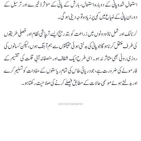
استعمال شدہ پانی کے دوبارہ استعمال، بارش کے پانی کے مؤثر ذخیرے اور ترسیل کے
دوران پانی کے ضیاع میں کمی پر زیادہ توجہ دینی ہوگی۔
کرناٹک اور تمل ناڈو دونوں میں زراعت کو بتدریج ایسے آبپاشی نظام اور فصلی طریقوں
کی طرف منتقل کرنا ہوگا جو پانی کی بدلتی ہوئی حقیقتوں سے ہم آہنگ ہوں، لیکن کسانوں کی
روزی روٹی بھی متاثر نہ ہو۔ اسی طرح ایک شفاف اور منصفانہ آبی قلت کی تقسیم کے
فارمولے کی ضرورت ہے، جو دریائی طاس کی تمام ریاستوں کے مفادات کو تسلیم کرے
اور بدلتے ہوئے موسمی حالات کے مطابق فیصلے کرنے کی صلاحیت رکھتا ہو۔
ADVERTISEMENT