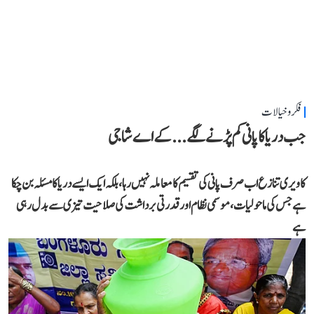
فکر و خیالات
جب دریا کا پانی کم پڑنے لگے...کے اے شاجی
کاویری تنازع اب صرف پانی کی تقسیم کا معاملہ نہیں رہا، بلکہ ایک ایسے دریا کا مسئلہ بن چکا
ہے جس کی ماحولیات، موسمی نظام اور قدرتی برداشت کی صلاحیت تیزی سے بدل رہی
ہے