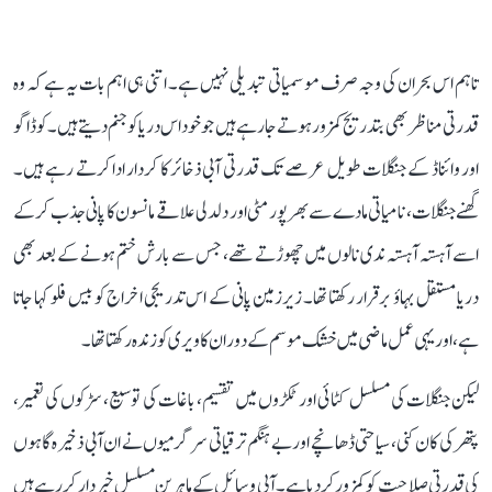
تاہم اس بحران کی وجہ صرف موسمیاتی تبدیلی نہیں ہے۔ اتنی ہی اہم بات یہ ہے کہ وہ
قدرتی مناظر بھی بتدریج کمزور ہوتے جا رہے ہیں جو خود اس دریا کو جنم دیتے ہیں۔ کوڈاگو
اور وائناڈ کے جنگلات طویل عرصے تک قدرتی آبی ذخائر کا کردار ادا کرتے رہے ہیں۔
گھنے جنگلات، نامیاتی مادے سے بھرپور مٹی اور دلدلی علاقے مانسون کا پانی جذب کر کے
اسے آہستہ آہستہ ندی نالوں میں چھوڑتے تھے، جس سے بارش ختم ہونے کے بعد بھی
دریا مستقل بہاؤ برقرار رکھتا تھا۔ زیرزمین پانی کے اس تدریجی اخراج کو بیس فلو کہا جاتا
ہے، اور یہی عمل ماضی میں خشک موسم کے دوران کاویری کو زندہ رکھتا تھا۔
لیکن جنگلات کی مسلسل کٹائی اور ٹکڑوں میں تقسیم، باغات کی توسیع، سڑکوں کی تعمیر،
پتھر کی کان کنی، سیاحتی ڈھانچے اور بے ہنگم ترقیاتی سرگرمیوں نے ان آبی ذخیرہ گاہوں
کی قدرتی صلاحیت کو کمزور کر دیا ہے۔ آبی وسائل کے ماہرین مسلسل خبردار کر رہے ہیں