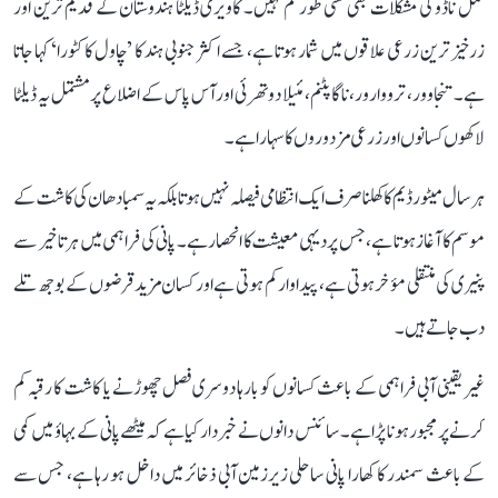
تمل ناڈو کی مشکلات بھی کسی طور کم نہیں۔ کاویری ڈیلٹا ہندوستان کے قدیم ترین اور
زرخیز ترین زرعی علاقوں میں شمار ہوتا ہے، جسے اکثر جنوبی ہند کا ’چاول کا کٹورا‘ کہا جاتا
ہے۔ تنجاوور، ترووارور، ناگاپٹنم، مئیلا دوتھرئی اور آس پاس کے اضلاع پر مشتمل یہ ڈیلٹا
لاکھوں کسانوں اور زرعی مزدوروں کا سہارا ہے۔
ہر سال میٹور ڈیم کا کھلنا صرف ایک انتظامی فیصلہ نہیں ہوتا بلکہ یہ سمبا دھان کی کاشت کے
موسم کا آغاز ہوتا ہے، جس پر دیہی معیشت کا انحصار ہے۔ پانی کی فراہمی میں ہر تاخیر سے
پنیری کی منتقلی مؤخر ہوتی ہے، پیداوار کم ہوتی ہے اور کسان مزید قرضوں کے بوجھ تلے
دب جاتے ہیں۔
غیر یقینی آبی فراہمی کے باعث کسانوں کو بارہا دوسری فصل چھوڑنے یا کاشت کا رقبہ کم
کرنے پر مجبور ہونا پڑا ہے۔ سائنس دانوں نے خبردار کیا ہے کہ میٹھے پانی کے بہاؤ میں کمی
کے باعث سمندر کا کھارا پانی ساحلی زیرزمین آبی ذخائر میں داخل ہو رہا ہے، جس سے