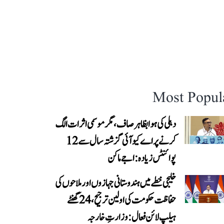
Most Popul
دہلی کی ہوا بظاہر صاف، مگر موسمی اثرات الگ
کرنے پر اے کیو آئی گزشتہ سال سے 12
پوائنٹس زیادہ: اجے ماکن
خلیجی خطے میں ہندوستانی جہازوں اور ملاحوں کی
حفاظت حکومت کی اولین ترجیح، 24 گھنٹے
ہیلپ لائن فعال: وزارتِ خارجہ