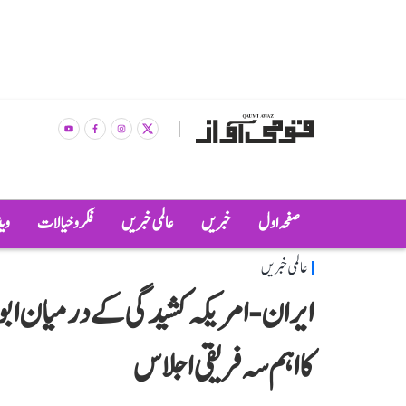
صفحہ اول
خبریں
عالمی خبریں
فکر و خیالات
وی
عالمی خبریں
ایران-امریکہ کشیدگی کے درمیان ابو 
کا اہم سہ فریقی اجلاس