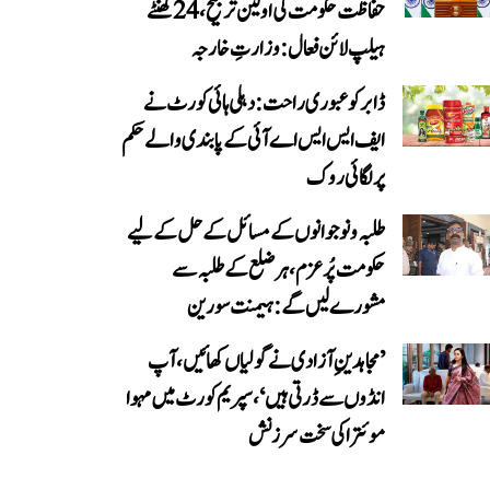
حفاظت حکومت کی اولین ترجیح، 24 گھنٹے
ہیلپ لائن فعال: وزارتِ خارجہ
ڈابر کو عبوری راحت: دہلی ہائی کورٹ نے
ایف ایس ایس اے آئی کے پابندی والے حکم
پر لگائی روک
طلبہ و نوجوانوں کے مسائل کے حل کے لیے
حکومت پُرعزم، ہر ضلع کے طلبہ سے
مشورے لیں گے: ہیمنت سورین
’مجاہدینِ آزادی نے گولیاں کھائیں، آپ
انڈوں سے ڈرتی ہیں‘، سپریم کورٹ میں مہوا
موئترا کی سخت سرزنش