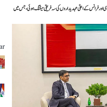
ای اور فرانس کے اعلیٰ عہدیداروں کی سہ فریقی میٹنگ ہوئی، جس میں
ar