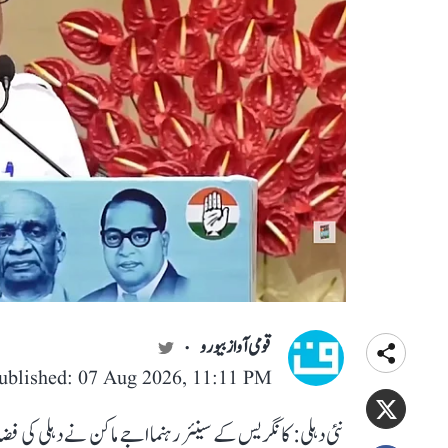
قومی آواز بیورو
ublished: 07 Aug 2026, 11:11 PM
نئی دہلی: کانگریس کے سینئر رہنما اجے ماکن نے دہلی کی فض