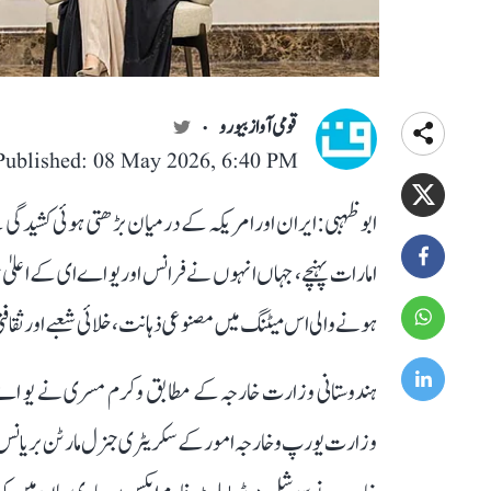
قومی آواز بیورو
Published: 08 May 2026, 6:40 PM
ابو ظہبی: ایران اور امریکہ کے درمیان بڑھتی ہوئی کشیدگ
امارات پہنچے، جہاں انہوں نے فرانس اور یو اے ای کے اعلیٰ
ہونے والی اس میٹنگ میں مصنوعی ذہانت، خلائی شعبے اور ثقافت
ہندوستانی وزارت خارجہ کے مطابق وکرم مسری نے یو اے ای 