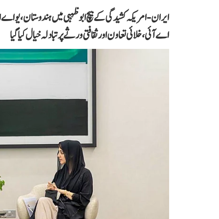
ایران-امریکہ کشیدگی کے بیچ ابو ظہبی میں ہندوستان، یو اے 
اے آئی، خلائی تعاون اور ثقافتی ورثے پر تبادلہ خیال کیا گیا