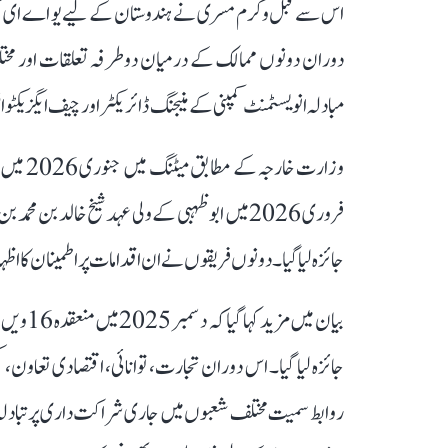
اس سے قبل وکرم مسری نے ہندوستان کے لیے یو اے ای کی 
دوران دونوں ممالک کے درمیان دوطرفہ تعلقات اور مختل
مبادلہ انویسٹمنٹ کمپنی کے منیجنگ ڈائریکٹر اور چیف ایگزیکٹ
وزارت خ
فروری 2026 میں ابو ظہبی کے ولی عہد شیخ خالد 
جائزہ لیا گیا۔ دونوں فریقوں نے ان اقدامات پر اطمینان کا اظہا
بیان میں
جائزہ لیا گیا۔ اس دوران تجارت، توانائی، اقتصادی تعاون، 
روابط سمیت مختلف شعبوں میں جاری شراکت داری پر تبادل