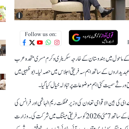
i
Follow us on:
ی کے ماحول میں ہندوستان کے خارجہ سکریٹری وکرم مسری متحدہ عرب
 عہدیداروں کے ساتھ اہم سہ فریقی اجلاس میں حصہ لیا۔ ابو ظہبی میں
ی ورثے سمیت کئی اہم موضوعات پر تبادلہ خیال کیا گیا۔
کی بین الاقوامی تعاون کی وزیر مملکت ریم الہاشمی اور فرانس کی
وزارت یورپ و خارجہ امور کے سکریٹری جنرل مارٹن بریانس کے ساتھ 7 مئی 2026 کو سہ فریقی میٹنگ میں شرکت کی۔ وزارت