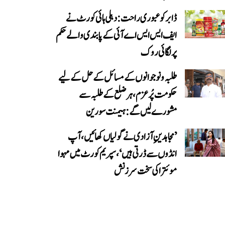
ڈابر کو عبوری راحت: دہلی ہائی کورٹ نے
ایف ایس ایس اے آئی کے پابندی والے حکم
پر لگائی روک
طلبہ و نوجوانوں کے مسائل کے حل کے لیے
حکومت پُرعزم، ہر ضلع کے طلبہ سے
مشورے لیں گے: ہیمنت سورین
’مجاہدینِ آزادی نے گولیاں کھائیں، آپ
انڈوں سے ڈرتی ہیں‘، سپریم کورٹ میں مہوا
موئترا کی سخت سرزنش