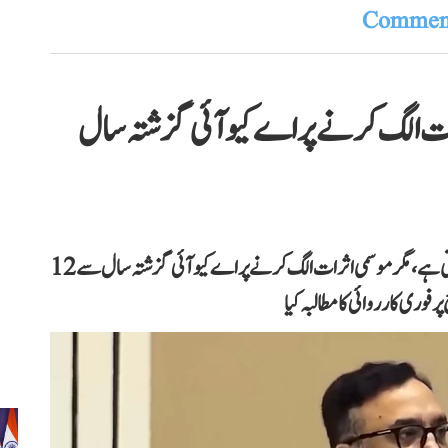
Comment
رات الگ کرنے پر اے کیو آئی گزشتہ سال
اجے ماکن نے دعویٰ کیا ہے کہ دہلی میں بظاہر ہوا صاف نظر آتی ہے، مگر موسمی اثرات الگ کرنے پر اے کیو آئی گزشتہ سال سے 12
وری کارروائی کا مطالبہ کیا