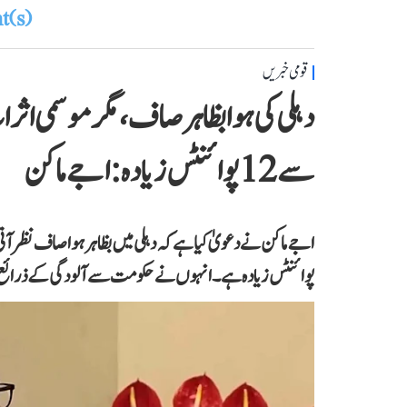
(s)
قومی خبریں
دہلی کی ہوا بظاہر صاف، مگر موسمی اث
سے 12 پوائنٹس زیادہ: اجے ماکن
پوائنٹس زیادہ ہے۔ انہوں نے حکومت سے آلودگی کے ذرائع پر ف