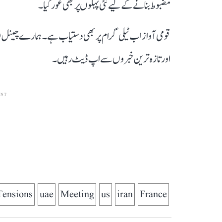
مضبوط بنانے کے لیے نئی پہلوں پر بھی غور کیا۔
قومی آواز اب ٹیلی گرام پر بھی دستیاب ہے۔ ہمارے چینل 
اور تازہ ترین خبروں سے اپ ڈیٹ رہیں۔
ENT
Tensions
uae
Meeting
us
iran
France