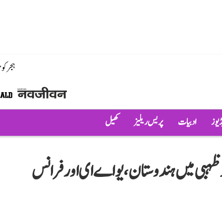
ہجر کو
ڈیوز
ادبیات
پریس ریلیز
کھیل
ظہبی میں ہندوستان، یو اے ای اور فرانس