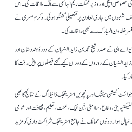
خصوصی ایلچی اور وزیر مملکت ریم الہاشمی سے الگ ملاقات کی۔ اس
ف شعبوں میں جاری تعاون پر تفصیلی گفتگو ہوئی۔ وکرم مسری نے
و افسر خلدون المبارک سے بھی ملاقات کی۔
ارجہ کے مطابق میٹنگ میں جنوری 2026 میں یو اے ای کے صدر شیخ محمد بن زاید النہیان کے دورۂ ہندوستان اور
بن محمد بن زاید النہیان کے دوروں کے دوران کیے گئے فیصلوں پر پیش رفت کا
ر کیا۔
 مزید کہا گیا کہ دسمبر 2025 میں منعقدہ 16ویں جوائنٹ کمیشن میٹنگ اور پانچویں اسٹریٹجک ڈائیلاگ کے نتائج کا بھی
کنیکٹیویٹی، دفاع، سلامتی، فِن ٹیک، صحت، تعلیم، ثقافت اور عوامی
ہ خیال ہوا۔ دونوں ممالک نے جامع اسٹریٹجک شراکت داری کو مزید