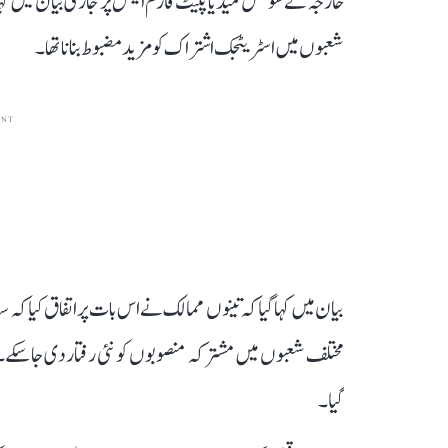
خارجہ نے سوشل میڈیا پلیٹ فارم ایکس پر جاری بیان میں کہا
شعبوں میں اسٹریٹجک اشتراک کو مزید مضبوط بنانا تھا۔
ENT
بیان میں کہا گیا کہ تینوں ممالک نے اس بات پر اتفاق کیا کہ 
مختلف شعبوں میں مشترکہ منصوبوں کو نئی رفتار دی جا سکے۔ میٹ
گیا۔