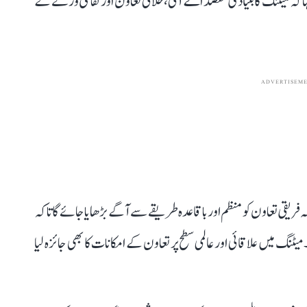
 کہ میٹنگ کا بنیادی مقصد اے آئی، خلائی تعاون اور ثقافتی ورثے کے
ADVERTISEM
سہ فریقی تعاون کو منظم اور باقاعدہ طریقے سے آگے بڑھایا جائے گا تاکہ
نگ میں علاقائی اور عالمی سطح پر تعاون کے امکانات کا بھی جائزہ لیا