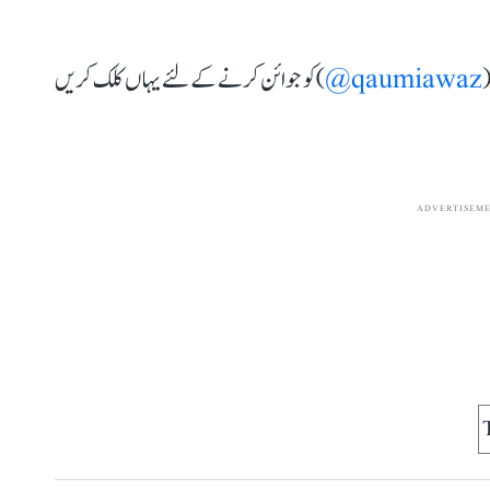
(
qaumiawaz@
) کو جوائن کرنے کے لئے یہاں کلک کریں
ADVERTISEM