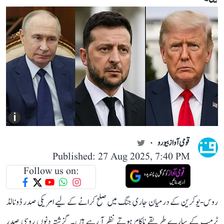
i
قومی آواز بیورو
Published: 27 Aug 2025, 7:40 PM
Follow us on:
روس-یوکرین کے درمیان جاری جنگ میں صلح کرانے کے لیے امریکی صدر ڈونالڈ
ٹرمپ کے سارے طریقے ناکام ہوتے نظر آ رہے ہیں۔ گزشتہ دنوں روسی صدر