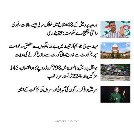
مدھیہ پردیش کے 48 اضلاع میں خشک سالی جیسے حالات، فوری
راحتی پیکیج دے حکومت: جیتو پٹواری
نیٹ-یو جی: او ایم آر شیٹ میں بے ضابطگیوں سے متعلق درخواست
سپریم کورٹ سے خارج، ہائی کورٹ سے رجوع کرنے کی ہدایت
ہماچل پردیش: مانسون میں 798 کروڑ روپے کا ہوا نقصان، 145
سڑکیں بند، 224 ٹرانسفارمرز ٹھپ
سریش واڈکر: راگوں کی گہرائی اور سروں کی نزاکت کے امین
ADVERTISEMENT