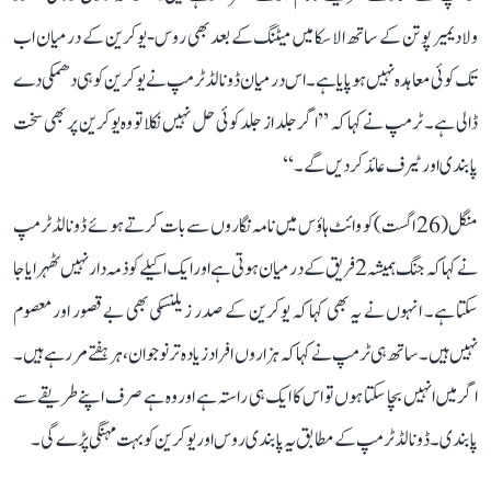
ولادیمیر پوتن کے ساتھ الاسکا میں میٹنگ کے بعد بھی روس-یوکرین کے درمیان اب
تک کوئی معاہدہ نہیں ہو پایا ہے۔ اس درمیان ڈونالڈ ٹرمپ نے یوکرین کو ہی دھمکی دے
ڈالی ہے۔ ٹرمپ نے کہا کہ ’’اگر جلد از جلد کوئی حل نہیں نکلا تو وہ یوکرین پر بھی سخت
پابندی اور ٹیرف عائد کر دیں گے۔‘‘
منگل (26 اگست) کو وائٹ ہاؤس میں نامہ نگاروں سے بات کرتے ہوئے ڈونالڈ ٹرمپ
نے کہا کہ جنگ ہمیشہ 2 فریق کے درمیان ہوتی ہے اور ایک اکیلے کو ذمہ دار نہیں ٹھہرایا جا
سکتا ہے۔ انہوں نے یہ بھی کہا کہ یوکرین کے صدر زیلنسکی بھی بے قصور اور معصوم
نہیں ہیں۔ ساتھ ہی ٹرمپ نے کہا کہ ہزاروں افراد زیادہ تر نوجوان، ہر ہفتے مر رہے ہیں۔
اگر میں انہیں بچا سکتا ہوں تو اس کا ایک ہی راستہ ہے اور وہ ہے صرف اپنے طریقے سے
پابندی۔ ڈونالڈ ٹرمپ کے مطابق یہ پابندی روس اور یوکرین کو بہت مہنگی پڑے گی۔