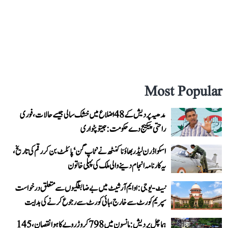
Most Popular
مدھیہ پردیش کے 48 اضلاع میں خشک سالی جیسے حالات، فوری
راحتی پیکیج دے حکومت: جیتو پٹواری
اسکواڈرن لیڈر بھاؤنا کنٹھ نے ’ٹاپ گن‘ پائلٹ بن کر رقم کی تاریخ،
یہ کارنامہ انجام دینے والی ملک کی پہلی خاتون
نیٹ-یو جی: او ایم آر شیٹ میں بے ضابطگیوں سے متعلق درخواست
سپریم کورٹ سے خارج، ہائی کورٹ سے رجوع کرنے کی ہدایت
ہماچل پردیش: مانسون میں 798 کروڑ روپے کا ہوا نقصان، 145