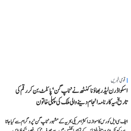
قومی خبریں
اسکواڈرن لیڈر بھاؤنا کنٹھ نے ’ٹاپ گن‘ پائلٹ بن کر رقم کی
تاریخ، یہ کارنامہ انجام دینے والی ملک کی پہلی خاتون
ایف سی ایل کورس کا موازنہ اکثر امریکی بحریہ کے مشہور ’ٹاپ گن‘ پروگرام سے کیا جاتا
ہے، کیونکہ ہندوستانی فضائیہ کے تمام پائلٹس میں سے صرف ’ایک فیصد‘ کو ہی اس