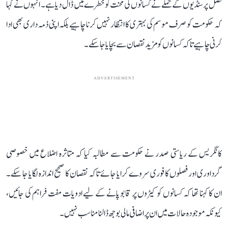
فصل پر سنڈیوں کے حملے نے کسانوں کی محنت کو خطرے میں ڈال دیا ہے۔ انہوں نے کہا
کہ حکومت کو صرف موسم کی بہتری کا انتظار نہیں کرنا چاہیے بلکہ اپنی ذمہ داری بھی ادا
کرنی چاہیے تاکہ کسانوں کو مزید نقصان سے بچایا جا سکے۔
ADVERTISEMENT
کانگریس کے ریاستی صدر نے حکومت سے مطالبہ کیا کہ متاثرہ اضلاع میں خصوصی
گرداوری اور فصلوں کا فوری سروے کرایا جائے تاکہ نقصان کا صحیح اندازہ لگایا جا سکے۔
ان کا کہنا تھا کہ کسانوں کو کیڑوں پر قابو پانے کے لیے ادویات مفت فراہم کی جائیں،
کیونکہ موجودہ حالات میں ان پر اضافی مالی بوجھ ڈالنا مناسب نہیں۔