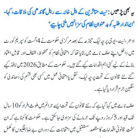
یہ بھی پڑھیں :
نیٹ متاثرین کے اہل خانہ سے راہل گاندھی کی ملاقات، کہا-
’ایماندار طلبہ کو بدعنوان نظام کی سزا نہیں ملنی چاہیے‘
ادھر، نیٹ-یو جی پرچہ لیک تنازعہ کے بعد مرکزی حکومت نے 4 اگست کو سپریم کورٹ
میں داخل اپنے حلف نامے میں بتایا تھا کہ امتحانی نظام کو محفوظ، شفاف اور قابل اعتماد
بنانے کے لیے کئی اہم اقدامات کیے گئے ہیں۔ حکومت کے مطابق 2026 میں نافذ کیے
گئے نئے قانون کے تحت پرچہ لیک، نقل یا امتحانی عمل میں کسی بھی قسم کی دھاندلی کو
سنگین جرم قرار دیا گیا ہے۔
حلف نامے میں کہا گیا ہے کہ نئے قانون کے تحت ایسے جرائم میں ملوث افراد کو 10 سال
تک قید اور 5 کروڑ روپے تک جرمانے کی سزا دی جا سکتی ہے۔ حکومت کا کہنا ہے کہ ان
سخت قانونی اقدامات کا مقصد مستقبل میں امتحانات کے دوران بے ضابطگیوں کا مکمل