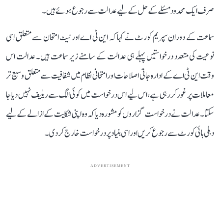
صرف ایک محدود مسئلے کے حل کے لیے عدالت سے رجوع ہوئے ہیں۔
سماعت کے دوران سپریم کورٹ نے کہا کہ این ٹی اے اور نیٹ امتحان سے متعلق اسی
نوعیت کی متعدد درخواستیں پہلے ہی عدالت کے سامنے زیر سماعت ہیں۔ عدالت اس
وقت این ٹی اے کے ادارہ جاتی اصلاحات اور امتحانی نظام میں شفافیت سے متعلق وسیع تر
معاملات پر غور کر رہی ہے، اس لیے اس درخواست میں کوئی الگ سے ریلیف نہیں دیا جا
سکتا۔ عدالت نے درخواست گزاروں کو مشورہ دیا کہ وہ اپنی شکایت کے ازالے کے لیے
دہلی ہائی کورٹ سے رجوع کریں اور اسی بنیاد پر درخواست خارج کر دی۔
ADVERTISEMENT