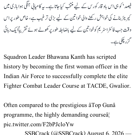
فیصد‘ کو ہی اس باوقار کورس کے لیے منتخب کیا جاتا ہے۔ یہ کامیابی جنگی ہوا بازی میں
کیریئر بنانے کی خواہش رکھنے والی خواتین کے لیے بڑی ترغیب ہے، خاص طور پر اس
وقت جب فائٹر اسٹریم کو خواتین کے لیے باضابطہ طور پر کھولے ہوئے تقریباً ایک دہائی
گزر چکی ہے۔
Squadron Leader Bhawana Kanth has scripted
history by becoming the first woman officer in the
Indian Air Force to successfully complete the elite
Fighter Combat Leader Course at TACDE, Gwalior.
Often compared to the prestigious âTop Gunâ
programme, the highly demanding courseâ¦
pic.twitter.com/F2bPJcloYw
August 6, 2026
— SSBCrack (@SSBCrack)