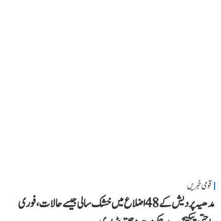
قومی خبریں
مدھیہ پردیش کے 48 اضلاع میں خشک سالی جیسے حالات، فوری