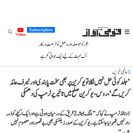
Subscription
Videos
ہجر کو حوصلہ اور وصل کو فرصت درکار
اک محبت کے لیے ایک جوانی کم ہے
عالمی خبریں
’جلد کوئی حل نہیں نکلا تو یوکرین پر بھی سخت پابندی اور ٹیرف عائد
کریں گے‘، روس-یوکرین صلح میں تاخیر پر ٹرمپ کی دھمکی
ڈونالڈ ٹرمپ نے کہا کہ ’’جنگ ہمیشہ 2 فریق کے درمیان ہوتی ہے اور ایک اکیلے کو ذمہ
دار نہیں ٹھہرایا جا سکتا ہے۔ یوکرین کے صدر زیلنسکی بھی بے قصور اور معصوم نہیں
ہیں۔‘‘