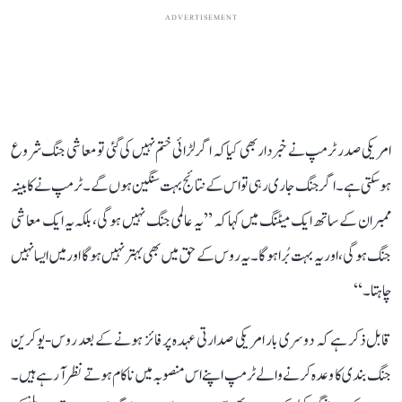
ADVERTISEMENT
امریکی صدر ٹرمپ نے خبردار بھی کیا کہ اگر لڑائی ختم نہیں کی گئی تو معاشی جنگ شروع
ہو سکتی ہے۔ اگر جنگ جاری رہی تو اس کے نتائج بہت سنگین ہوں گے۔ ٹرمپ نے کابینہ
ممبران کے ساتھ ایک میٹنگ میں کہا کہ ’’یہ عالمی جنگ نہیں ہوگی، بلکہ یہ ایک معاشی
جنگ ہوگی، اور یہ بہت بُرا ہوگا۔ یہ روس کے حق میں بھی بہتر نہیں ہوگا اور میں ایسا نہیں
چاہتا۔‘‘
قابل ذکر ہے کہ دوسری بار امریکی صدارتی عہدہ پر فائز ہونے کے بعد روس-یوکرین
جنگ بندی کا وعدہ کرنے والے ٹرمپ اپنے اس منصوبہ میں ناکام ہوتے نظر آ رہے ہیں۔