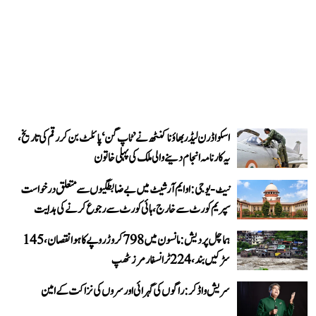
اسکواڈرن لیڈر بھاؤنا کنٹھ نے ’ٹاپ گن‘ پائلٹ بن کر رقم کی تاریخ،
یہ کارنامہ انجام دینے والی ملک کی پہلی خاتون
نیٹ-یو جی: او ایم آر شیٹ میں بے ضابطگیوں سے متعلق درخواست
سپریم کورٹ سے خارج، ہائی کورٹ سے رجوع کرنے کی ہدایت
ہماچل پردیش: مانسون میں 798 کروڑ روپے کا ہوا نقصان، 145
سڑکیں بند، 224 ٹرانسفارمرز ٹھپ
سریش واڈکر: راگوں کی گہرائی اور سروں کی نزاکت کے امین