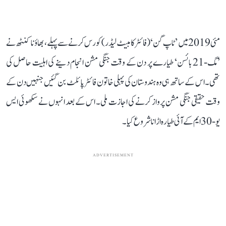
مئی 2019 میں ’ٹاپ گن‘ (فائٹر کامبیٹ لیڈر) کورس کرنے سے پہلے، بھاؤنا کنٹھ نے
’مگ-21 بائسن‘ طیارے پر دن کے وقت جنگی مشن انجام دینے کی اہلیت حاصل کی
تھی۔ اس کے ساتھ ہی وہ ہندوستان کی پہلی خاتون فائٹر پائلٹ بن گئیں جنہیں دن کے
وقت حقیقی جنگی مشن پرواز کرنے کی اجازت ملی۔ اس کے بعد انہوں نے سکھوئی ایس
یو-30 ایم کے آئی طیارہ اڑانا شروع کیا۔
ADVERTISEMENT