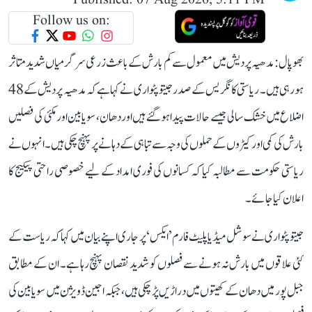
Published: 07 Aug 2026, 5:11 PM
Follow us on:
بھوپال: مدھیہ پردیش میں معمول سے کم بارش کے باعث زرعی سرگرمیاں شدید متاثر
ہو رہی ہیں۔ ریاستی کانگریس کے صدر جیتو پٹواری نے کہا ہے کہ مدھیہ پردیش کے 48
اضلاع میں خشک سالی جیسے حالات پیدا ہو گئے ہیں اور دھان، سویابین اور مکئی کی فصلیں
بارش کی کمی اور کیڑوں کے حملوں کی وجہ سے تباہی کے دہانے پر پہنچ چکی ہیں۔ انہوں نے
ریاستی حکومت سے مطالبہ کیا کہ کسانوں کی فوری امداد کے لیے خصوصی راحتی پیکیج کا
اعلان کیا جائے۔
جیتو پٹواری نے سوشل میڈیا پلیٹ فارم ’ایکس‘ پر جاری اپنے بیان میں کہا کہ ریاست کے
کئی علاقوں میں بارش نہ ہونے سے فصلوں کو شدید نقصان پہنچ رہا ہے۔ ان کے مطابق
جبل پور میں دھان کے کھیتوں میں دراڑیں پڑ چکی ہیں، جبکہ اجین ڈویژن میں سویابین کی