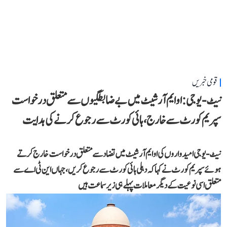
قومی خبریں
نیٹ-یو جی: او ایم آر شیٹ میں بے ضابطگیوں سے متعلق درخواست
سپریم کورٹ سے خارج، ہائی کورٹ سے رجوع کرنے کی ہدایت
نیٹ-یو جی امیدواروں کی او ایم آر شیٹ میں تضاد سے متعلق درخواست خارج کرتے
ہوئے سپریم کورٹ نے کہا کہ دہلی ہائی کورٹ سے رجوع کریں، جہاں این ٹی اے سے
متعلق اسی نوعیت کے دیگر معاملات پہلے ہی زیر سماعت ہیں