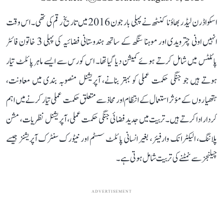
اسکواڈرن لیڈر بھاؤنا کنٹھ نے پہلی بار جون 2016 میں تاریخ رقم کی تھی۔ اس وقت
انہیں اونی چترویدی اور موہنا سنگھ کے ساتھ ہندوستانی فضائیہ کی پہلی 3 خاتون فائٹر
پائلٹس میں شامل کرتے ہوئے کمیشن دیا گیا تھا۔ اس کورس سے ایسے ماہر پائلٹ تیار
ہوتے ہیں جو جنگی حکمت عملی کو بہتر بنانے، آپریشنل منصوبہ بندی میں معاونت،
ہتھیاروں کے مؤثر استعمال کے انتظام اور محاذ سے متعلق حکمت عملی تیار کرنے میں اہم
کردار ادا کرتے ہیں۔ تربیت میں جدید فضائی جنگی حکمت عملی، آپریشنل نظریات، مشن
پلاننگ، الیکٹرانک وارفیئر، بغیر انسانی پائلٹ سسٹم اور نیٹورک سنٹرک آپریشنز جیسے
چیلنجز سے نمٹنے کی تربیت شامل ہوتی ہے۔
ADVERTISEMENT