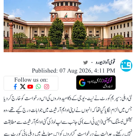
قومی آواز بیورو
Published: 07 Aug 2026, 4:11 PM
Follow us on:
نئی دہلی: سپریم کورٹ نے نیٹ-یو جی کے 6 امیدواروں کی اس درخواست کو خارج کر دیا
جس میں الزام لگایا گیا تھا کہ انہوں نے اپنی او ایم آر شیٹ میں جوابات درج کیے تھے، وہ
نیشنل ٹیسٹنگ ایجنسی (این ٹی اے) کی جانب سے اپ لوڈ کی گئی او ایم آر شیٹ سے مطابقت
نہیں رکھتے۔ عدالت نے درخواست گزاروں کو اس معاملے میں دہلی ہائی کورٹ سے