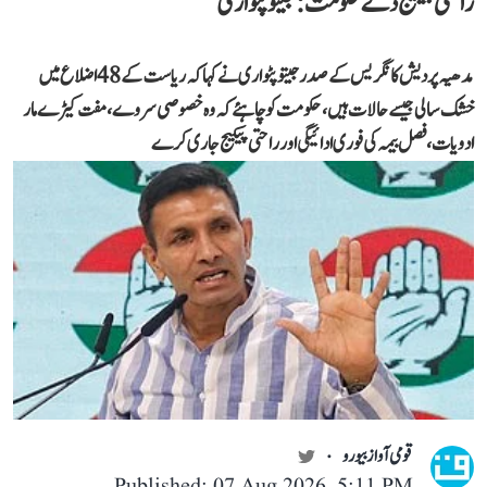
راحتی پیکیج دے حکومت: جیتو پٹواری
مدھیہ پردیش کانگریس کے صدر جیتو پٹواری نے کہا کہ ریاست کے 48 اضلاع میں
خشک سالی جیسے حالات ہیں، حکومت کو چاہئے کہ وہ خصوصی سروے، مفت کیڑے مار
ادویات، فصل بیمہ کی فوری ادائیگی اور راحتی پیکیج جاری کرے
قومی آواز بیورو