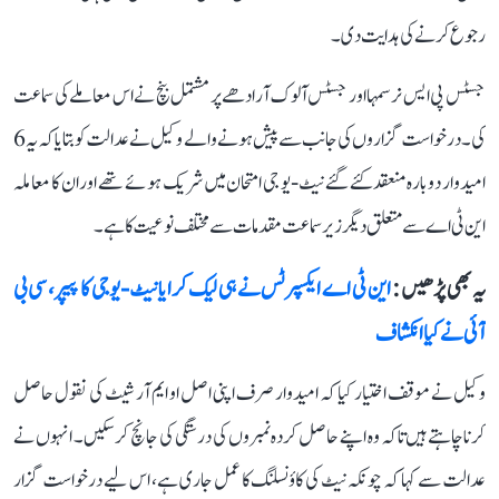
رجوع کرنے کی ہدایت دی۔
جسٹس پی ایس نرسمہا اور جسٹس آلوک آرادھے پر مشتمل بنچ نے اس معاملے کی سماعت
کی۔ درخواست گزاروں کی جانب سے پیش ہونے والے وکیل نے عدالت کو بتایا کہ یہ 6
امیدوار دوبارہ منعقد کئے گئے نیٹ-یو جی امتحان میں شریک ہوئے تھے اور ان کا معاملہ
این ٹی اے سے متعلق دیگر زیر سماعت مقدمات سے مختلف نوعیت کا ہے۔
یہ بھی پڑھیں :
این ٹی اے ایکسپرٹس نے ہی لیک کرایا نیٹ-یوجی کا پیپر، سی بی
آئی نے کیا انکشاف
وکیل نے موقف اختیار کیا کہ امیدوار صرف اپنی اصل او ایم آر شیٹ کی نقول حاصل
کرنا چاہتے ہیں تاکہ وہ اپنے حاصل کردہ نمبروں کی درستگی کی جانچ کر سکیں۔ انہوں نے
عدالت سے کہا کہ چونکہ نیٹ کی کاؤنسلنگ کا عمل جاری ہے، اس لیے درخواست گزار