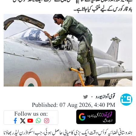
باوقار کورس کے لیے منتخب کیا جاتا ہے۔
قومی آواز بیورو
Published: 07 Aug 2026, 4:40 PM
Follow us on:
ہندوستانی فضائیہ کو اُس وقت ایک بڑی کامیابی حاصل ہوئی، جب اسکواڈرن لیڈر بھاؤنا