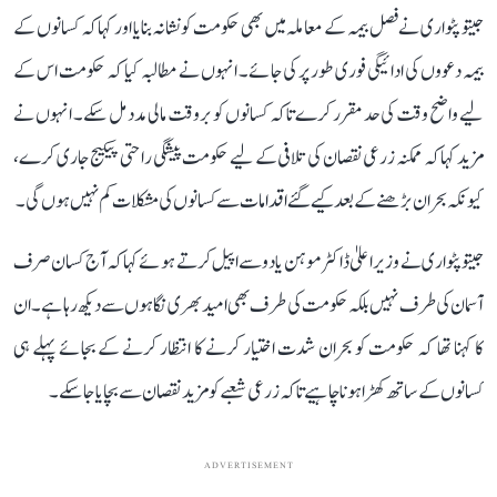
جیتو پٹواری نے فصل بیمہ کے معاملہ میں بھی حکومت کو نشانہ بنایا اور کہا کہ کسانوں کے
بیمہ دعووں کی ادائیگی فوری طور پر کی جائے۔ انہوں نے مطالبہ کیا کہ حکومت اس کے
لیے واضح وقت کی حد مقرر کرے تاکہ کسانوں کو بروقت مالی مدد مل سکے۔ انہوں نے
مزید کہا کہ ممکنہ زرعی نقصان کی تلافی کے لیے حکومت پیشگی راحتی پیکیج جاری کرے،
کیونکہ بحران بڑھنے کے بعد کیے گئے اقدامات سے کسانوں کی مشکلات کم نہیں ہوں گی۔
جیتو پٹواری نے وزیر اعلیٰ ڈاکٹر موہن یادو سے اپیل کرتے ہوئے کہا کہ آج کسان صرف
آسمان کی طرف نہیں بلکہ حکومت کی طرف بھی امید بھری نگاہوں سے دیکھ رہا ہے۔ ان
کا کہنا تھا کہ حکومت کو بحران شدت اختیار کرنے کا انتظار کرنے کے بجائے پہلے ہی
کسانوں کے ساتھ کھڑا ہونا چاہیے تاکہ زرعی شعبے کو مزید نقصان سے بچایا جا سکے۔
ADVERTISEMENT