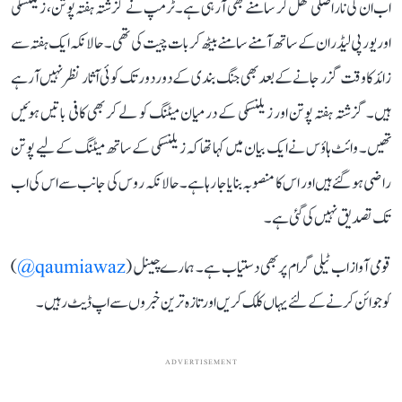
اب ان کی ناراضگی کھل کر سامنے بھی آ رہی ہے۔ ٹرمپ نے گزشتہ ہفتہ پوتن، زیلنسکی
اور یورپی لیڈران کے ساتھ آمنے سامنے بیٹھ کر بات چیت کی تھی۔ حالانکہ ایک ہفتہ سے
زائد کا وقت گزر جانے کے بعد بھی جنگ بندی کے دور دور تک کوئی آثار نظر نہیں آ رہے
ہیں۔ گزشتہ ہفتہ پوتن اور زیلنسکی کے درمیان میٹنگ کو لے کر بھی کافی باتیں ہوئیں
تھیں۔ وائٹ ہاؤس نے ایک بیان میں کہا تھا کہ زیلنسکی کے ساتھ میٹنگ کے لیے پوتن
راضی ہو گئے ہیں اور اس کا منصوبہ بنایا جا رہا ہے۔ حالانکہ روس کی جانب سے اس کی اب
تک تصدیق نہیں کی گئی ہے۔
قومی آواز اب ٹیلی گرام پر بھی دستیاب ہے۔ ہمارے چینل (
qaumiawaz@
)
کو جوائن کرنے کے لئے یہاں کلک کریں اور تازہ ترین خبروں سے اپ ڈیٹ رہیں۔
ADVERTISEMENT