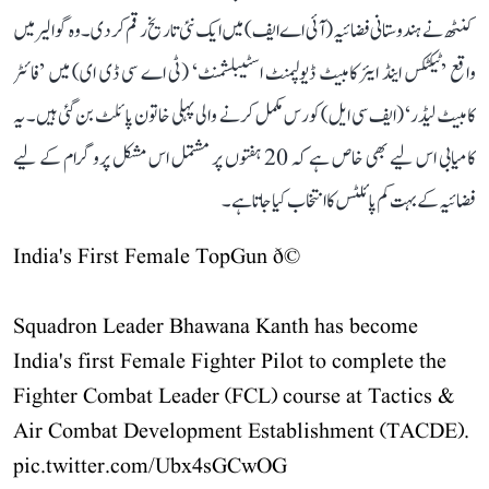
کنٹھ نے ہندوستانی فضائیہ (آئی اے ایف) میں ایک نئی تاریخ رقم کر دی۔ وہ گوالیر میں
واقع ’ٹیکٹکس اینڈ ایئر کامبیٹ ڈیولپمنٹ اسٹیبلشمنٹ‘ (ٹی اے سی ڈی ای) میں ’فائٹر
کامبیٹ لیڈر‘ (ایف سی ایل) کورس مکمل کرنے والی پہلی خاتون پائلٹ بن گئی ہیں۔ یہ
کامیابی اس لیے بھی خاص ہے کہ 20 ہفتوں پر مشتمل اس مشکل پروگرام کے لیے
فضائیہ کے بہت کم پائلٹس کا انتخاب کیا جاتا ہے۔
India's First Female TopGun ð©
Squadron Leader Bhawana Kanth has become
India's first Female Fighter Pilot to complete the
Fighter Combat Leader (FCL) course at Tactics &
Air Combat Development Establishment (TACDE).
pic.twitter.com/Ubx4sGCwOG