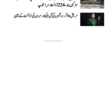
سڑکیں بند، 224 ٹرانسفارمرز ٹھپ
سریش واڈکر: راگوں کی گہرائی اور سروں کی نزاکت کے امین
ADVERTISEMENT