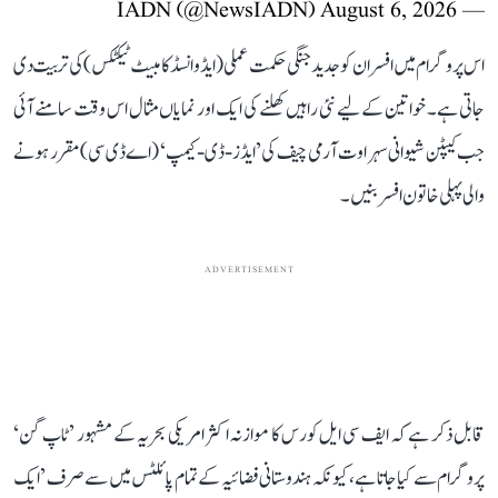
August 6, 2026
— IADN (@NewsIADN)
اس پروگرام میں افسران کو جدید جنگی حکمت عملی (ایڈوانسڈ کامبیٹ ٹیکٹکس) کی تربیت دی
جاتی ہے۔ خواتین کے لیے نئی راہیں کھلنے کی ایک اور نمایاں مثال اس وقت سامنے آئی
جب کیپٹن شیوانی سہراوت آرمی چیف کی ’ایڈز-ڈی-کیمپ‘ (اے ڈی سی) مقرر ہونے
والی پہلی خاتون افسر بنیں۔
ADVERTISEMENT
قابل ذکر ہے کہ ایف سی ایل کورس کا موازنہ اکثر امریکی بحریہ کے مشہور ’ٹاپ گن‘
پروگرام سے کیا جاتا ہے، کیونکہ ہندوستانی فضائیہ کے تمام پائلٹس میں سے صرف ’ایک