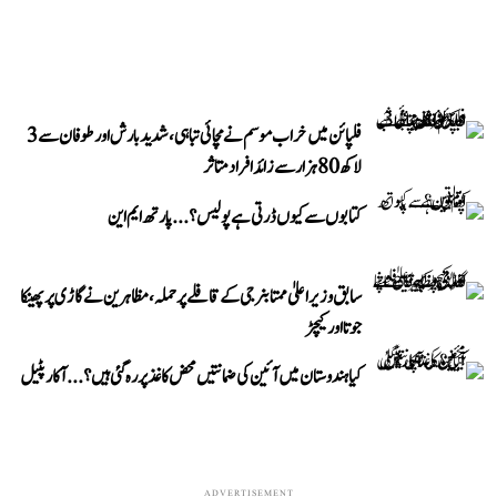
فلپائن میں خراب موسم نے مچائی تباہی، شدید بارش اور طوفان سے 3
لاکھ 80 ہزار سے زائد افراد متاثر
کتابوں سے کیوں ڈرتی ہے پولیس؟...پارتھ ایم این
سابق وزیر اعلیٰ ممتا بنرجی کے قافلے پر حملہ، مظاہرین نے گاڑی پر پھینکا
جوتا اور کیچڑ
کیا ہندوستان میں آئین کی ضمانتیں محض کاغذ پر رہ گئی ہیں؟...آکار پٹیل
ADVERTISEMENT