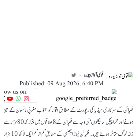
قومی آواز بیورو
Published: 09 Aug 2026, 6:40 PM
llow us on:
فلپائن کے سرکاری میڈیا کی رپورٹ کے مطابق اتوار کو جنوب مغربی مانسون کے تیز
ہونے اور ’ٹراپیکل سائیکلون‘ کی وجہ سے فلپائن کے 8 علاقوں میں 3 لاکھ 80 ہزار سے
زائد لوگ متاثر ہوئے ہیں۔ فلپائن نیوز ایجنسی کے مطابق کم از کم ایک لاکھ 10 ہزار