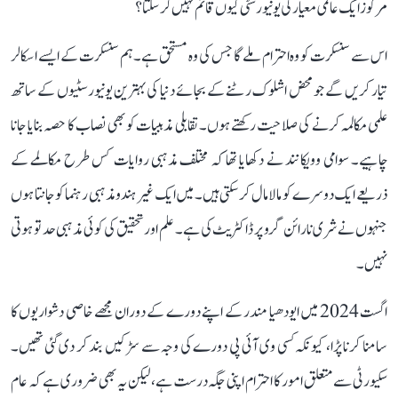
مرکوز ایک عالمی معیار کی یونیورسٹی کیوں قائم نہیں کر سکتا؟
اس سے سنسکرت کو وہ احترام ملے گا جس کی وہ مستحق ہے۔ ہم سنسکرت کے ایسے اسکالر
تیار کریں گے جو محض اشلوک رٹنے کے بجائے دنیا کی بہترین یونیورسٹیوں کے ساتھ
علمی مکالمہ کرنے کی صلاحیت رکھتے ہوں۔ تقابلی مذہبیات کو بھی نصاب کا حصہ بنایا جانا
چاہیے۔ سوامی وویکانند نے دکھایا تھا کہ مختلف مذہبی روایات کس طرح مکالمے کے
ذریعے ایک دوسرے کو مالا مال کر سکتی ہیں۔ میں ایک غیر ہندو مذہبی رہنما کو جانتا ہوں
جنہوں نے شری نارائن گرو پر ڈاکٹریٹ کی ہے۔ علم اور تحقیق کی کوئی مذہبی حد تو ہوتی
نہیں۔
اگست 2024 میں ایودھیا مندر کے اپنے دورے کے دوران مجھے خاصی دشواریوں کا
سامنا کرنا پڑا، کیونکہ کسی وی آئی پی دورے کی وجہ سے سڑکیں بند کر دی گئی تھیں۔
سکیورٹی سے متعلق امور کا احترام اپنی جگہ درست ہے، لیکن یہ بھی ضروری ہے کہ عام