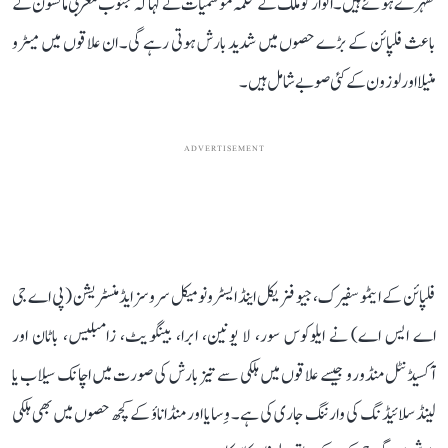
ٹھہرے ہوئے ہیں۔ اتوار کو ملک کے محکمہ موسمیات نے کہا کہ جنوب مغربی مانسون کے
باعث فلپائن کے بڑے حصوں میں شدید بارش ہوتی رہے گی۔ ان علاقوں میں میٹرو
منیلا اور لوزون کے کئی صوبے شامل ہیں۔
ADVERTISEMENT
فلپائن کے ایٹموسفیرک، جیو فزیکل اینڈ ایسٹرونومیکل سروسز ایڈمنسٹریشن (پی اے جی
اے ایس اے) نے ایلوکوس سور، لا یونین، ابرا، بینگویٹ، زامبلیس، باٹان اور
آکسیڈنٹل منڈورو جیسے علاقوں میں ہلکی سے تیز بارش کی صورت میں اچانک سیلاب یا
لینڈ سلائیڈنگ کی وارننگ جاری کی ہے۔ وِسایا اور منڈاناؤ کے کچھ حصوں میں بھی ہلکی