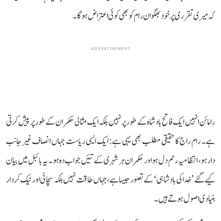
کہ میری تقرری پر خود بھگوان رام کو بھی کوئی اعتراض ہوگا۔
ADVERTISEMENT
رامائن انہیں ایک فاتح بادشاہ کے طور پر نہیں بلکہ ایک مثالی حکمران کے طور پر پیش کرتی
ہے۔ رام راج کا حقیقی مطلب بھی یہی ہے: ایک ایسی ریاست جہاں انصاف غیر جانب
دار ہو، انتظامیہ رحم دل ہو اور حکمران ہر شہری کے تئیں جواب دہ ہو۔ یہ بائبل میں بیان
کیے گئے ’خدا کی بادشاہی‘ کے تصور جیسا ہے، جہاں طاقت نہیں بلکہ سچائی اور نیک کردار
بنیادی اصول ہوتے ہیں۔