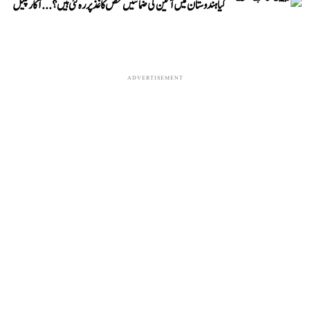
کیا ہندوستان میں آئین کی ضمانتیں محض کاغذ پر رہ گئی ہیں؟...آکار پٹیل
ADVERTISEMENT