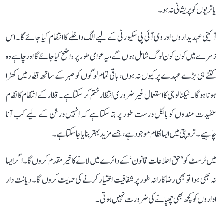
یاتریوں کو پریشانی نہ ہو۔
آئینی عہدیداروں اور وی آئی پی سکیورٹی کے لیے الگ داخلے کا انتظام کیا جائے گا۔ اس
زمرے میں کون کون لوگ شامل ہوں گے، یہ عوامی طور پر واضح کیا جائے گا اور چاہے وہ
کتنے ہی بڑے عہدے پر کیوں نہ ہوں، باقی تمام لوگوں کو صبر کے ساتھ قطار میں کھڑا
ہونا ہوگا۔ ٹیکنالوجی کا استعمال غیر ضروری انتظار ختم کر سکتا ہے۔ قطار کے انتظام کا نظام
عقیدت مندوں کو بالکل درست طور پر بتا سکتا ہے کہ انہیں درشن کے لیے کب آنا
چاہیے۔ تروپتی میں ایسا نظام موجود ہے، جسے مزید بہتر بنایا جا سکتا ہے۔
میں ٹرسٹ کو ’حق اطلاعات قانون‘ کے دائرے میں لانے کا خیرمقدم کروں گا۔ اگر ایسا
نہ بھی ہوا تو بھی رضاکارانہ طور پر شفافیت اختیار کرنے کی حمایت کروں گا۔ دیانت دار
اداروں کو کچھ بھی چھپانے کی ضرورت نہیں ہوتی۔