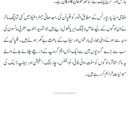
بارش اور گرج چمک کے ساتھ طوفان کا امکان ہے۔
مقامی میڈیا رپورٹس کے مطابق اتوار کو فلپائن کی راجدھانی میٹرو منیلا میں کئی شاپنگ مالز
نے ان لوگوں کے لیے خاص ویٹنگ ایریا کھول دیے ہیں جو شدید جنوب مغربی مانسون کی
وجہ سے ہونے والی بھاری بارشوں اور سیلاب کے باعث بے گھر ہوئے ہیں۔ فلپائن کے
سب سے بڑے گروپوں میں سے ایک ایس ایم گروپ کے ذریعے چلائے جانے والے
یہ مالز متاثرہ لوگوں کو مفت وائی فائی، ٹوائلٹس، چارجنگ اسٹیشن اور ہیلپ ڈیسک کی
سہولیات فراہم کر رہے ہیں۔
ADVERTISEMENT