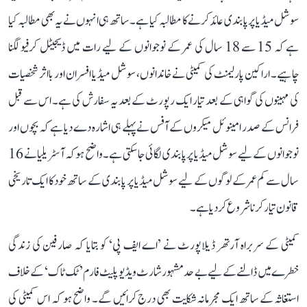
سوشل میڈیا پر پابندی عائد کرنے کا مطالبہ کیا ہے۔ ساتھ ہی انہوں نے یہ بھی مطالبہ کیا
ہے کہ 15 سے 18 سال کی عمر کے نوجوانوں کے لیے رات میں ڈیجیٹل کرفیو لگنا
چاہیے۔ اراکین پارلیمنٹ کی کمیٹی نے خاندانوں، سوشل میڈیا افسران اور بااثر شخصیات
کی مہینوں کی گواہی کے بعد تیار ایک رپورٹ کے بعد یہ سفارش کی ہے۔ اس سے قبل
فرانس کے صدر امینوئل میکروں کے آفس نے پہلے ہی اشارہ دے دیا ہے کہ بچوں اور
نوجوانوں کے لیے سوشل میڈیا پر پابندی لگائی جا سکتی ہے۔ واضح ہو کہ آسٹریلیا نے 16
سال سے کم عمر کے لوگوں کے لیے سوشل میڈیا پر پابندی کے ساتھ خود کا ایک تاریخی
قانون تیار کرنا شروع کر دیا ہے۔
کمیٹی کے سربراہ آرتھر ڈیلاپورٹ نے ’اے ایف پی‘ کو بتایا کہ صارفین کی زندگی
خطرے میں ڈالنے کے لیے بے حد مشہور شارٹ ویڈیو پلیٹ فارم ’ٹک ٹاک‘ کے خلاف
استغاثہ کے ساتھ ایک مجرمانہ شکایت بھی درج کرائیں گے۔ واضح ہو کہ اس کمیٹی کی