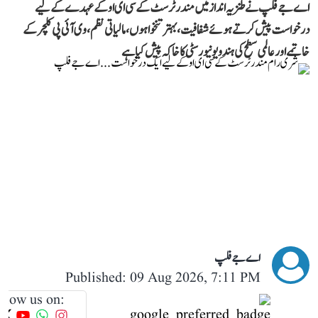
اے جے فلپ نے طنزیہ انداز میں مندر ٹرسٹ کے سی ای او کے عہدے کے لیے
درخواست پیش کرتے ہوئے شفافیت، بہتر تنخواہوں، مالیاتی نظم، وی آئی پی کلچر کے
خاتمے اور عالمی سطح کی ہندو یونیورسٹی کا خاکہ پیش کیا ہے
اے جے فلپ
Published: 09 Aug 2026, 7:11 PM
llow us on: