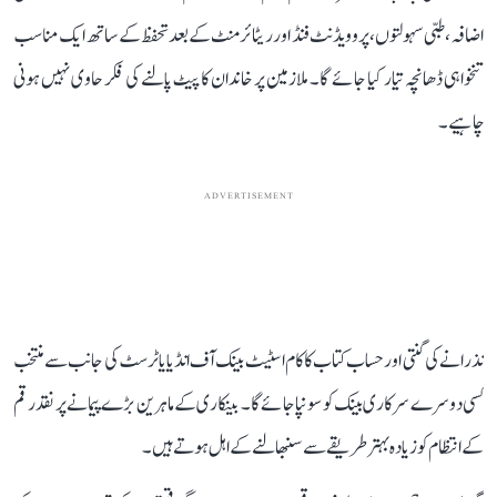
اضافہ، طبی سہولتوں، پروویڈنٹ فنڈ اور ریٹائرمنٹ کے بعد تحفظ کے ساتھ ایک مناسب
تنخواہی ڈھانچہ تیار کیا جائے گا۔ ملازمین پر خاندان کا پیٹ پالنے کی فکر حاوی نہیں ہونی
چاہیے۔
ADVERTISEMENT
نذرانے کی گنتی اور حساب کتاب کا کام اسٹیٹ بینک آف انڈیا یا ٹرسٹ کی جانب سے منتخب
کسی دوسرے سرکاری بینک کو سونپا جائے گا۔ بینکاری کے ماہرین بڑے پیمانے پر نقد رقم
کے انتظام کو زیادہ بہتر طریقے سے سنبھالنے کے اہل ہوتے ہیں۔