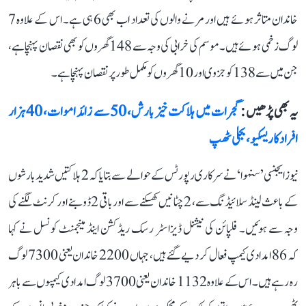
خاندان متاثر ہوئے ہیں اور مرنے والوں کی تعداد اب بھی 6 ہی ہے۔ اس کے علاوہ 7
لوگ زخمی ہوئے ہیں۔ موسم کی خرابی کی وجہ سے 148 گھروں کو بھی نقصان پہنچا ہے،
جن میں سے 138 کو جزوی اور 10 گھروں کو مکمل طور پر نقصان پہنچا ہے۔
یہ بھی پڑھیں :
گجرات میں ہلاکت خیز بارش، 50 سے زائد اموات، 40 ہزار
افراد کا ریسکیو، بجلی ٹھپ
نیوز ایجنسی ’سنہوا‘ نے سرکاری رپورٹس کے حوالے سے بتایا کہ 2 ہلاکتیں شدید بارشوں
کے باعث لینڈ سلائیڈنگ سے، 2 چٹانیں کھسکنے سے اور باقی 2 ڈوبنے اور کرنٹ لگنے کی
وجہ سے ہوئیں۔ فلپائن کی نیشنل ڈیزاسٹر رسک ریڈکشن اینڈ مینجمنٹ کونسل نے کہا
کہ 86 امدادی کیمپ فعال کر دیے گئے ہیں، جہاں 2200 خاندان یعنی 7300 لوگ
رہ رہے ہیں۔ اس کے علاوہ 1132 خاندان یعنی 3700 لوگ امدادی کیمپوں سے باہر