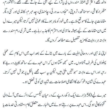
والد مجھے اکثر کئی ممتاز مندروں کی یاترا کے لیے بھی لے جاتے تھے۔ مجھے رامیشورم،
متھرا، کاشی، سومناتھ، تروپتی، تنجاور، مدورئی، چامُنڈی، چدمبرم، کالڈی اور کئی دیگر
مقامات پر جانے کا موقع ملا ہے۔ میں خود کو ماہر ہونے کا دعویٰ نہیں کرتا، لیکن میرے دل
میں ان مقامات کے لیے ہمیشہ عاجزی اور احترام کا جذبہ رہا ہے۔ میں شری رام مندر سے
وابستہ ہر روایت کا مزید تفصیل سے مطالعہ کروں گا۔
اپنی مذہبی اور روحانی اہلیت کے بارے میں بتانے کے بعد اب میں اس کام کے عملی
پہلوؤں کی طرف آتا ہوں۔ میں سمجھ سکتا ہوں کہ اس عہدے کے ساتھ کابینہ درجے کا
رتبہ اور اس سے وابستہ سہولتیں ملتی ہیں، لیکن یہ سب مجھے بالکل پرجوش نہیں کرتا۔
عہدے کی شان و شوکت کا انتظامی اصلاحات سے شاید ہی کوئی تعلق ہو۔
میرے لیے 50 ہزار سے ایک لاکھ روپے کے درمیان ٹیکس کے دائرے میں آنے والی
تنخواہ کافی ہوگی۔ اس عہدے پر رہتے ہوئے میں اخبار سے متعلق کام، مشاورتی خدمات یا