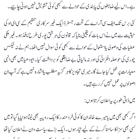
ہے۔ اس لیے ضابطوں کی پابندی کے حوالے سے کبھی کوئی تشویش نہیں ہونی چاہیے۔
کئی برس تک ایف سی آر اے کے تحت رجسٹرڈ ایک غیر سرکاری تنظیم کے سی ای او کی
حیثیت سے میں نے اس بات کو یقینی بنایا کہ قانون کی ہر شق پوری طرح نافذ ہو۔ غیر ملکی
عطیات کی وصولی یا استعمال کے حوالے سے کبھی کوئی سوال نہیں اٹھا۔ ہم نے نہ ٹیکس
چوری کی حوصلہ افزائی کی اور نہ مالیاتی بے ضابطگی کو برداشت کیا۔ ایودھیا میں بھی انہی
معیارات پر عمل کیا جائے گا۔ میری تجاویز کا ہرگز یہ مطلب یا اشارہ نہیں ہے کہ آپ ان
اصولوں پر عمل نہیں کر رہے ہیں۔
میں ذاتی طور پر یہ اعلان کرتا ہوں:
اگر کبھی بھی میں یا میرے خاندان کا کوئی فرد مندر کا ایک روپیہ بھی لیتا ہوا پایا گیا تو میں
کسی بھی سزا کا سامنا کرنے کے لیے تیار ہوں۔ ایک بڑے سیاست دان نے اعلان کیا تھا