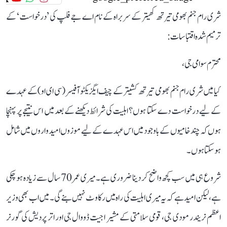
شری رام جنم بھومی تیرتھ کھیتر کے سربراہ کے نام اے جے فلپ کی ’درخواست‘ کے
ترمیم شدہ اقتباسات:
محترم سوامی جی،
کیا میں شری رام جنم بھومی تیرتھ کشیتر کے چیف ایگزیکٹو آفیسر (سی ای او) کے عہدے
کے لیے درخواست دے سکتا ہوں؟ اہلیت کی شرائط دیکھنے کے بعد میں اس نتیجے پر پہنچا
ہوں کہ چند خامیوں کے باوجود میں اس عہدے کے لیے موزوں امیدواروں میں شامل
ہو سکتا ہوں۔
شروع ہی میں سب کچھ واضح کر دینا ضروری ہے۔ میری عمر 70 سال سے زیادہ ہو چکی
ہے، لیکن امید ہے کہ یہ میری اہلیت کی راہ میں رکاوٹ نہیں بنے گی۔ میں اب بھی وزیر
اعظم نریندر مودی جی، قومی سلامتی کے مشیر اجیت ڈووال جی اور اتر پردیش کی گورنر