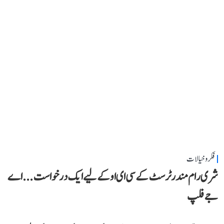
فکر و خیالات
شری رام مندر ٹرسٹ کے سی ای او کے لیے ایک درخواست...اے
جے فلپ