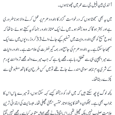
آنندی بین پٹیل جی سے عمر میں چھوٹا ہوں۔
میں یہ بھی سمجھتا ہوں کہ درخواست گزار کا ہندو دھرم پر عمل کرنے والا ہونا ضروری
ہے اور بہتر ہوگا کہ وہ ویشنو ہو۔ میں نے ایک ممتاز ہندو رہنما کو یہ کہتے ہوئے سنا تھا کہ
یسوع مسیح کو بھی ہندو روایت میں تسلیم کیے جانے والے 33 کروڑ روپوں میں سے ایک
سمجھا جا سکتا ہے۔ یہ ہندو دھرم کی جامع اور ہمہ گیر فطرت کی علامت ہے۔ ہندو روایات
سے میرا بچپن ہی سے تعلق رہا ہے۔ مجھے یاد ہے کہ جب میرے والد مجھے ترواننت پورم
کے شری پدم نابھ سوامی مندر لے جاتے تھے تو میں کس طرح ان کا ہاتھ مضبوطی سے
پکڑے رہتا تھا۔
کچھ لوگ پوچھ سکتے ہیں کہ میں خود کو ویشنو کیسے کہہ سکتا ہوں، تو میرے پاس اس کا
جواب بھی ہے۔ بھگوان وشنو کا پہلا اوتار ’متسیہ‘ یعنی مچھلی تھا۔ عیسائیت کی ابتدائی ترین
علامت صلیب نہیں بلکہ مچھلی تھی۔ اس اتفاق نے مجھے ہمیشہ متوجہ کیا ہے۔ مجھے نہیں لگتا