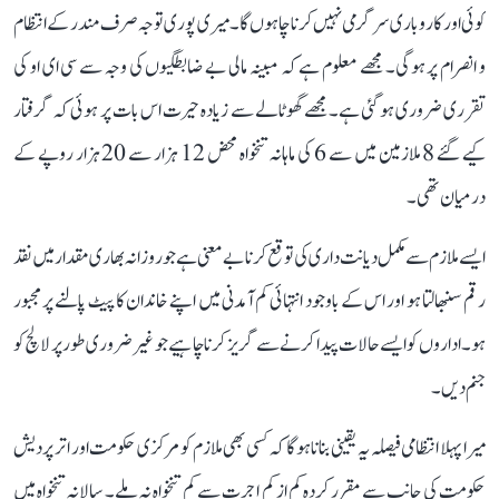
کوئی اور کاروباری سرگرمی نہیں کرنا چاہوں گا۔ میری پوری توجہ صرف مندر کے انتظام
و انصرام پر ہوگی۔ مجھے معلوم ہے کہ مبینہ مالی بے ضابطگیوں کی وجہ سے سی ای او کی
تقرری ضروری ہو گئی ہے۔ مجھے گھوٹالے سے زیادہ حیرت اس بات پر ہوئی کہ گرفتار
کیے گئے 8 ملازمین میں سے 6 کی ماہانہ تنخواہ محض 12 ہزار سے 20 ہزار روپے کے
درمیان تھی۔
ایسے ملازم سے مکمل دیانت داری کی توقع کرنا بے معنی ہے جو روزانہ بھاری مقدار میں نقد
رقم سنبھالتا ہو اور اس کے باوجود انتہائی کم آمدنی میں اپنے خاندان کا پیٹ پالنے پر مجبور
ہو۔ اداروں کو ایسے حالات پیدا کرنے سے گریز کرنا چاہیے جو غیر ضروری طور پر لالچ کو
جنم دیں۔
میرا پہلا انتظامی فیصلہ یہ یقینی بنانا ہوگا کہ کسی بھی ملازم کو مرکزی حکومت اور اتر پردیش
حکومت کی جانب سے مقرر کردہ کم از کم اجرت سے کم تنخواہ نہ ملے۔ سالانہ تنخواہ میں