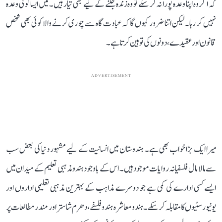
کہ اگر وہ اپنا وعدہ پورا نہ کر سکے تو وہ زندہ جلنے کے لیے بھی تیار ہیں۔ میں ایسا کوئی وعدہ
نہیں کر رہا۔ لیکن اتنا ضرور کہوں گا کہ عبادت گاہ سے چوری کرنے والا کوئی بھی شخص
قانون اور عقیدے، دونوں کی توہین کرتا ہے۔
ADVERTISEMENT
میرا ایک بڑا خواب بھی ہے۔ ہندوستان میں انسانیت کے لیے مشہور دنیا کی بعض سب
سے مالا مال فلسفیانہ روایات موجود ہیں۔ اس کے باوجود ہندو مذہبی تعلیم کے میدان میں
ایسے کسی ادارے کی کمی ہے جو دوسرے مذاہب کے بہترین مذہبی تعلیمی اداروں اور
یونیورسٹیوں کا مقابلہ کر سکے۔ ہندو معاشرہ ہندو فلسفے، دھرم شاستر اور مندر مطالعات پر