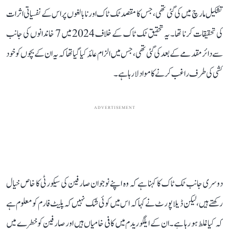
تشکیل مارچ میں کی گئی تھی، جس کا مقصد ٹک ٹاک اور نابالغوں پر اس کے نفسیاتی اثرات
کی تحقیقات کرنا تھا۔ یہ تحقیق ٹک ٹاک کے خلاف 2024 میں 7 خاندانوں کی جانب
سے دائر مقدمے کے بعد کی گئی تھی، جس میں الزام عائد کیا گیا تھا کہ یہ ان کے بچوں کو خود
کشی کی طرف راغب کرنے کا مواد لا رہا ہے۔
ADVERTISEMENT
دوسری جانب ٹک ٹاک کا کہنا ہے کہ وہ اپنے نوجوان صارفین کی سیکورٹی کا خاص خیال
رکھتے ہیں، لیکن ڈیلاپورٹ نے کہا کہ اس میں کوئی شک نہیں کہ پلیٹ فارم کو معلوم ہے
کہ کیا غلط ہو رہا ہے۔ ان کے ایلگوریدم میں کافی خامیاں ہیں اور صارفین کو خطرے میں