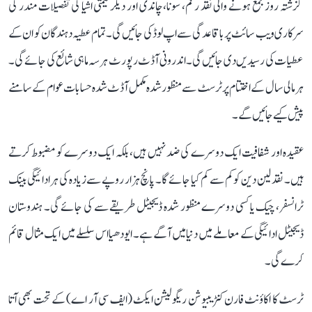
گزشتہ روز جمع ہونے والی نقد رقم، سونا، چاندی اور دیگر قیمتی اشیا کی تفصیلات مندر کی
سرکاری ویب سائٹ پر باقاعدگی سے اپ لوڈ کی جائیں گی۔ تمام عطیہ دہندگان کو ان کے
عطیات کی رسیدیں دی جائیں گی۔ اندرونی آڈٹ رپورٹ ہر سہ ماہی شائع کی جائے گی۔
ہر مالی سال کے اختتام پر ٹرسٹ سے منظور شدہ مکمل آڈٹ شدہ حسابات عوام کے سامنے
پیش کیے جائیں گے۔
عقیدہ اور شفافیت ایک دوسرے کی ضد نہیں ہیں، بلکہ ایک دوسرے کو مضبوط کرتے
ہیں۔ نقد لین دین کو کم سے کم کیا جائے گا۔ پانچ ہزار روپے سے زیادہ کی ہر ادائیگی بینک
ٹرانسفر، چیک یا کسی دوسرے منظور شدہ ڈیجیٹل طریقے سے کی جائے گی۔ ہندوستان
ڈیجیٹل ادائیگی کے معاملے میں دنیا میں آگے ہے۔ ایودھیا اس سلسلے میں ایک مثال قائم
کرے گی۔
ٹرسٹ کا اکاؤنٹ فارن کنٹریبیوشن ریگولیشن ایکٹ (ایف سی آر اے) کے تحت بھی آتا