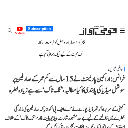
Subscription
Videos
ہجر کو حوصلہ اور وصل کو فرصت درکار
اک محبت کے لیے ایک جوانی کم ہے
عالمی خبریں
فرانس: اراکین پارلیمنٹ نے 15 سال سے کم عمر کے صارفین پر
سوشل میڈیا کی پابندی کا کیا مطالبہ، ’ٹک ٹاک‘ سے ہے زیادہ خطرہ
کمیٹی کے سربراہ آرتھر ڈیلاپورٹ نے ’اے ایف پی‘ کو بتایا کہ صارفین کی زندگی
خطرے میں ڈالنے کے لیے بے حد مشہور شارٹ ویڈیو پلیٹ فارم ’ٹک ٹاک‘ کے خلاف
استغاثہ کے ساتھ ایک مجرمانہ شکایت بھی درج کرائیں گے۔