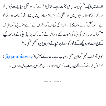
ڈالنے میں ایک قسم کی فعال ملی بھگت ہے۔ قابل ذکر ہے کہ سوشل میڈیا سے بچوں کو
دور کرنے کا مطالبہ بچوں میں خودکشی کے بڑھتے معاملوں میں اضافے کے بعد ہونے لگا
ہے۔ خودکشی کرنے والی 18 سالہ لڑکی کی ماں گورالڈن نے ’اے ایف پی‘ کو بتایا کہ
’’گزشتہ سال اس کی بیٹی کی موت کے بعد اس نے ٹک ٹاک پر اپنی بیٹی کے ذریعہ کیے
گئے پوسٹ اور دیکھے گئے خود کو نقصان پہنچانے والی ویڈیو دیکھی تھی۔‘‘
قومی آواز اب ٹیلی گرام پر بھی دستیاب ہے۔ ہمارے چینل (
qaumiawaz@
)
کو جوائن کرنے کے لئے یہاں کلک کریں اور تازہ ترین خبروں سے اپ ڈیٹ رہیں۔
ADVERTISEMENT