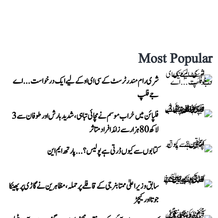
Most Popular
شری رام مندر ٹرسٹ کے سی ای او کے لیے ایک درخواست...اے
جے فلپ
فلپائن میں خراب موسم نے مچائی تباہی، شدید بارش اور طوفان سے 3
لاکھ 80 ہزار سے زائد افراد متاثر
کتابوں سے کیوں ڈرتی ہے پولیس؟...پارتھ ایم این
سابق وزیر اعلیٰ ممتا بنرجی کے قافلے پر حملہ، مظاہرین نے گاڑی پر پھینکا
جوتا اور کیچڑ