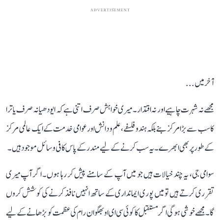
ADVERTISEMENT
آخر میں...
مجھے نہ شہرت چاہیے اور نہ اقتدار۔ میری خواہش صرف اتنی ہے کہ ایودھیا نہ صرف یاترا
کا سب سے بڑا مرکز بنے بلکہ ہندو فلسفے، علم و دانش اور عوامی خدمت کے ایک عالمی مرکز
کے طور پر بھی ابھرے۔ یہ سب کرنے کے لیے مندر کے پاس کافی وسائل موجود ہیں۔
سوامی جی، یہ چند خیالات ہیں جو میں آپ کے سامنے پیش کر رہا ہوں۔ اگر آپ میری
تقرری کرتے ہیں تو میں پوری ایمانداری کے ساتھ انہیں نافذ کرنے کی کوشش کروں
گا۔ مجھے خوشی ہوگی اگر مستقبل کا کوئی سی ای او بھگوان رام کی عظمت کو بڑھانے کے لیے