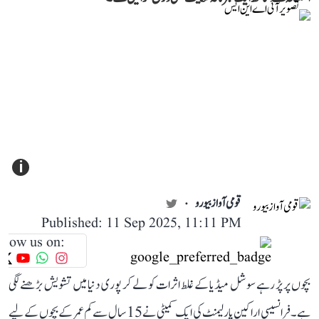
i
قومی آواز بیورو
Published: 11 Sep 2025, 11:11 PM
llow us on:
بچوں پر پڑ رہے سوشل میڈیا کے غلط اثرات کو لے کر پوری دنیا میں تشویش بڑھنے لگی
ہے۔ فرانسیسی اراکین پارلیمنٹ کی ایک کمیٹی نے 15 سال سے کم عمر کے بچوں کے لیے