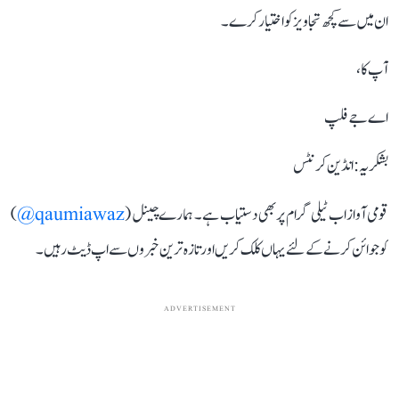
ان میں سے کچھ تجاویز کو اختیار کرے۔
آپ کا،
اے جے فلپ
بشکریہ: انڈین کرنٹس
قومی آواز اب ٹیلی گرام پر بھی دستیاب ہے۔ ہمارے چینل (
qaumiawaz@
)
کو جوائن کرنے کے لئے یہاں کلک کریں اور تازہ ترین خبروں سے اپ ڈیٹ رہیں۔
ADVERTISEMENT