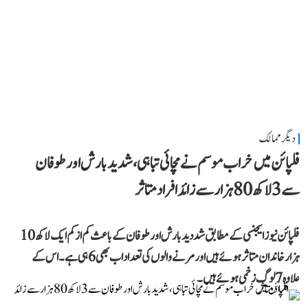
دیگر ممالک
فلپائن میں خراب موسم نے مچائی تباہی، شدید بارش اور طوفان
سے 3 لاکھ 80 ہزار سے زائد افراد متاثر
فلپائن نیوز ایجنسی کے مطابق شددید بارش اور طوفان کے باعث کم از کم ایک لاکھ 10
ہزار خاندان متاثر ہوئے ہیں اور مرنے والوں کی تعداد اب بھی 6 ہی ہے۔ اس کے
علاوہ 7 لوگ زخمی ہوئے ہیں۔