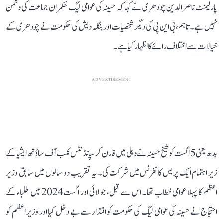
پارلیمنٹ ناصر الدین چودھری نے کہا کہ حسینہ کی عوامی لیگ حکمران جماعت کی دشمن
نہیں ہے۔ تاہم، بی این پی کی دیگر شخصیات اور بنگلہ دیش کی حکومت نے چودھری کے
خیالات سے اختلاف رائے کا اظہار کیا ہے۔
ADVERTISEMENT
بدھ یعنی 5 اگست کو شیخ حسینہ نے دہلی میں فارن کرسپانڈنٹس کلب آف ساؤتھ ایشیا کے
زیر اہتمام ایک پریس کانفرنس میں شرکت کی۔ یہ تقریب دو سالوں میں سابق وزیر
اعظم کا پہلا عوامی خطاب تھا۔ اس سے قبل، جولائی اور اگست 2024 میں طلباء کے
احتجاج نے حسینہ کی عوامی لیگ کی حکومت کو اقتدار سے بے دخل کیا اور وزیر اعظم کو