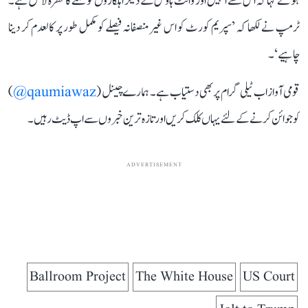
ہوئے کہا کہ اس سے انہیں اور وائٹ ہاؤس کے دیگر اہلکاروں کو حملے کا خطرہ لاحق ہے۔
ٹرمپ نے لکھا کہ ’سپریم کورٹ کو اس غیر منصفانہ فیصلے کو مکمل طور پر کالعدم کر دینا
چاہیے‘۔
قومی آواز اب ٹیلی گرام پر بھی دستیاب ہے۔ ہمارے چینل (
qaumiawaz@
)
کو جوائن کرنے کے لئے یہاں کلک کریں اور تازہ ترین خبروں سے اپ ڈیٹ رہیں۔
ADVERTISEMENT
Ballroom Project
The White House
US Court