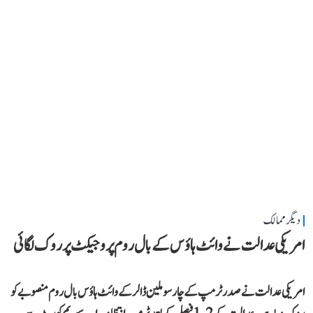
دیگر ممالک
امریکی عدالت نے وائٹ ہاؤس کے بال روم پروجیکٹ پر روک لگائی
امریکی عدالت نے صدر ٹرمپ کے چار سو ملین ڈالر کے وائٹ ہاؤس بال روم منصوبے کو