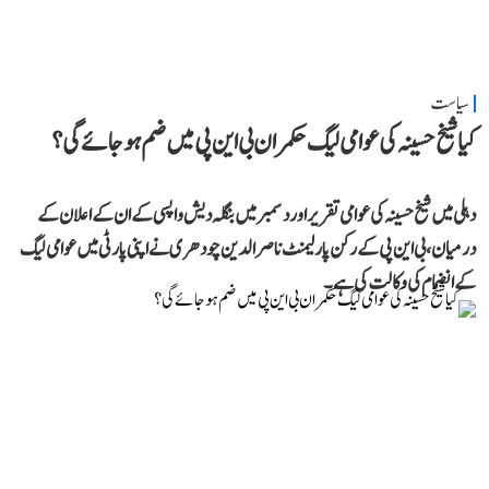
سیاست
کیا شیخ حسینہ کی عوامی لیگ حکمران بی این پی میں ضم ہو جائے گی؟
دہلی میں شیخ حسینہ کی عوامی تقریر اور دسمبر میں بنگلہ دیش واپسی کے ان کے اعلان کے
درمیان، بی این پی کے رکن پارلیمنٹ ناصر الدین چودھری نے اپنی پارٹی میں عوامی لیگ
کے انضمام کی وکالت کی ہے۔