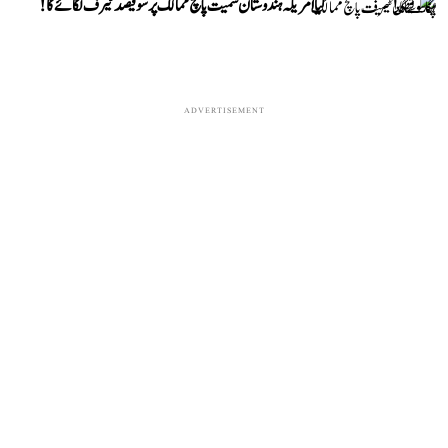
کیا امریکہ ہندوستان سمیت پانچ ممالک پر سو فیصد ٹیرف لگائے گا!
ADVERTISEMENT