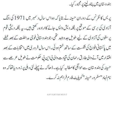
ہندوستان میں پناہ لینے پر مجبور کیا۔
پریس کانفرنس کے دوران حسینہ نے بتایا کہ وہ اس سال دسمبر میں 1971 کی جنگ
آزادی کی برسی کے موقع پر بنگلہ دیش واپس جانے کا ارادہ رکھتی ہیں۔ یہ بنگلہ دیشی قوم
پرستوں کی آزادی کے لیے طویل جدوجہد تھی، جو ہندوستانی فوجی مداخلت کے بعد خطے
میں پاکستانی افواج کی شکست کے ساتھ ختم ہوئی۔ اس سال فروری میں انتخابات کے بعد
اقتدار میں آنے والی طارق رحمان کی قیادت والی بی این پی حکومت نے طویل عرصے سے
حسینہ کی ہندوستان سے حوالگی کا مطالبہ کیا ہے۔ ڈھاکہ نے پہلے نئی دہلی پر زور دیا تھا کہ وہ
نام نہاد "مفرور حسینہ" کو پلیٹ فارم فراہم نہ کرے۔
ADVERTISEMENT