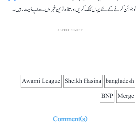
کو جوائن کرنے کے لئے یہاں کلک کریں اور تازہ ترین خبروں سے اپ ڈیٹ رہیں۔
ADVERTISEMENT
Awami League
Sheikh Hasina
bangladesh
BNP
Merge
Comment(s)