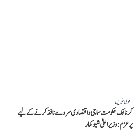
قومی خبریں
کرناٹک حکومت سماجی و اقتصادی سروے نافذ کرنے کے لیے
پرعزم: وزیر اعلیٰ شیوکمار