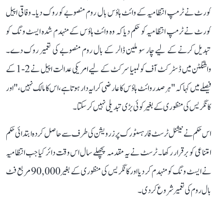
کورٹ نے ٹرمپ انتظامیہ کے وائٹ ہاؤس بال روم منصوبے کو روک دیا۔ وفاقی اپیل
کورٹ نے ٹرمپ انتظامیہ کو حکم دیا کہ وہ وائٹ ہاؤس کے منہدم شدہ ایسٹ ونگ کو
تبدیل کرنے کے لیے چار سو ملین ڈالر کے بال روم منصوبے کی تعمیر روک دے۔
واشنگٹن میں ڈسٹرکٹ آف کولمبیا سرکٹ کے لیے امریکی عدالت اپیل نے 2-1 کے
فیصلے میں کہا کہ "ہر صدر وائٹ ہاؤس کا عارضی کرایہ دار ہوتا ہے، اس کا مالک نہیں،" اور
کانگریس کی منظوری کے بغیر کوئی بڑی تبدیلی نہیں کر سکتا۔
اس حکم نے نیشنل ٹرسٹ فار ہسٹورک پرزرویشن کی طرف سے حاصل کردہ ابتدائی حکم
امتناعی کو برقرار رکھا۔ ٹرسٹ نے یہ مقدمہ پچھلے سال اس وقت دائر کیا جب انتظامیہ
نے ایسٹ ونگ کو منہدم کر دیا اور کانگریس کی منظوری کے بغیر 90,000 مربع فٹ
بال روم کی تعمیر شروع کر دی۔