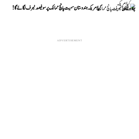
کیا امریکہ ہندوستان سمیت پانچ ممالک پر سو فیصد ٹیرف لگائے گا!
ADVERTISEMENT