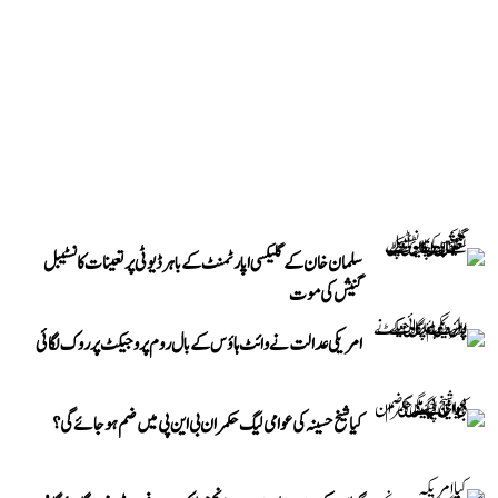
سلمان خان کے گلیکسی اپارٹمنٹ کے باہر ڈیوٹی پر تعینات کانسٹیبل
گنیش کی موت
امریکی عدالت نے وائٹ ہاؤس کے بال روم پروجیکٹ پر روک لگائی
کیا شیخ حسینہ کی عوامی لیگ حکمران بی این پی میں ضم ہو جائے گی؟