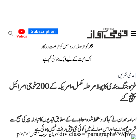
Subscription
Videos
ہجر کو حوصلہ اور وصل کو فرصت درکار
اک محبت کے لیے ایک جوانی کم ہے
عالمی خبریں
غزہ جنگ بندی کا پہلا مرحلہ مکمل، امریکہ کے 200 فوجی اسرائیل
پہنچ گئے
اسامہ حمدان نے کہا کہ دستخط شدہ معاہدے کے مطابق قیدیوں کا تبادلہ پیر کی صبح سے
شروع ہونا ہے اور اس معاملے میں کوئی نئی پیش رفت نہیں ہوئی ہے