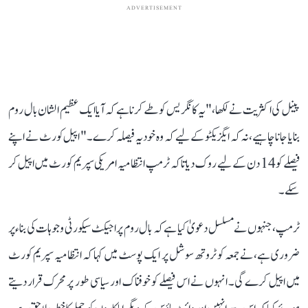
ADVERTISEMENT
پینل کی اکثریت نے لکھا، "یہ کانگریس کو طے کرنا ہے کہ آیا ایک عظیم الشان بال روم
بنایا جانا چاہیے، نہ کہ ایگزیکٹو کے لیے کہ وہ خود یہ فیصلہ کرے۔" اپیل کورٹ نے اپنے
فیصلے کو 14 دن کے لیے روک دیا تاکہ ٹرمپ انتظامیہ امریکی سپریم کورٹ میں اپیل کر
سکے۔
ٹرمپ، جنہوں نے مسلسل دعویٰ کیا ہے کہ بال روم پراجیکٹ سیکورٹی وجوہات کی بناء پر
ضروری ہے، نے جمعہ کو ٹروتھ سوشل پر ایک پوسٹ میں کہا کہ انتظامیہ سپریم کورٹ
میں اپیل کرے گی۔ انہوں نے اس فیصلے کو خوفناک اور سیاسی طور پر محرک قرار دیتے