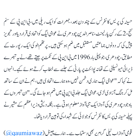
حسینہ کی پریس کانفرنس کے چند دن بعد، جمعرات کو ایک ریلی میں، بی این پی کے سنم
گنج-2 کے رکن پارلیمنٹ، ناصر الدین چودھری نے عوامی لیگ کو اتحادی قرار دیا اور تجویز
پیش کی کہ دونوں جماعتیں مستقبل میں ضم ہو سکتی ہیں۔ پرتھم الو کی ایک رپورٹ کے
مطابق، چودھری، جو پہلی بار 1996 میں بی این پی کے ٹکٹ پر جیتے تھے، نے یہ تبصرے
ڈیرائی میونسپلٹی کے تھانہ پوائنٹ پر پارٹی کے جلسے سے خطاب کرتے ہوئے کہے۔ انہوں
نے کہا کہ "عوامی لیگ ہماری دشمن نہیں، وہ ہمارے اتحادی ہیں، ہم نے ان کے ساتھ
مل کر جنگ آزادی لڑی، عوامی لیگ جلد بی این پی میں ضم ہو جائے گی۔" ان تبصروں کے
باوجود چودھری کی آواز ایک تنہا آواز معلوم ہوتی ہے۔ بنگلہ دیشی وزیراعظم کے مشیر نے
پہلے حسینہ کی پریس کانفرنس کو جولائی کے شہداء کی توہین قرار دیا تھا۔
قومی آواز اب ٹیلی گرام پر بھی دستیاب ہے۔ ہمارے چینل (
qaumiawaz@
)