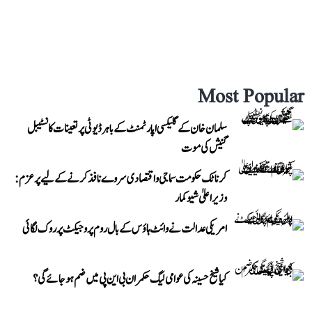
Most Popular
سلمان خان کے گلیکسی اپارٹمنٹ کے باہر ڈیوٹی پر تعینات کانسٹیبل
گنیش کی موت
کرناٹک حکومت سماجی و اقتصادی سروے نافذ کرنے کے لیے پرعزم:
وزیر اعلیٰ شیوکمار
امریکی عدالت نے وائٹ ہاؤس کے بال روم پروجیکٹ پر روک لگائی
کیا شیخ حسینہ کی عوامی لیگ حکمران بی این پی میں ضم ہو جائے گی؟