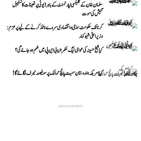
سلمان خان کے گلیکسی اپارٹمنٹ کے باہر ڈیوٹی پر تعینات کانسٹیبل
گنیش کی موت
کرناٹک حکومت سماجی و اقتصادی سروے نافذ کرنے کے لیے پرعزم:
وزیر اعلیٰ شیوکمار
کیا شیخ حسینہ کی عوامی لیگ حکمران بی این پی میں ضم ہو جائے گی؟
کیا امریکہ ہندوستان سمیت پانچ ممالک پر سو فیصد ٹیرف لگائے گا!
ADVERTISEMENT