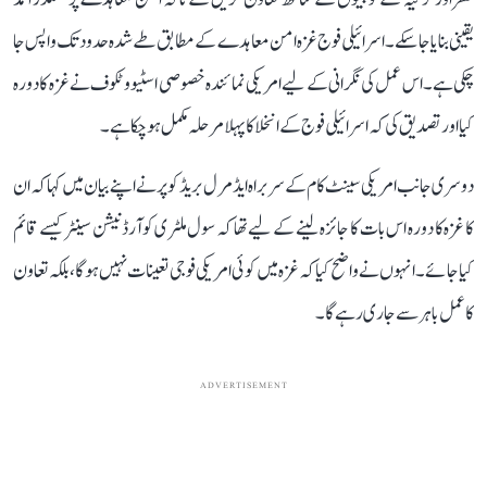
یقینی بنایا جا سکے۔ اسرائیلی فوج غزہ امن معاہدے کے مطابق طے شدہ حدود تک واپس جا
چکی ہے۔ اس عمل کی نگرانی کے لیے امریکی نمائندہ خصوصی اسٹیو وٹکوف نے غزہ کا دورہ
کیا اور تصدیق کی کہ اسرائیلی فوج کے انخلا کا پہلا مرحلہ مکمل ہو چکا ہے۔
دوسری جانب امریکی سینٹ کام کے سربراہ ایڈمرل بریڈ کوپر نے اپنے بیان میں کہا کہ ان
کا غزہ کا دورہ اس بات کا جائزہ لینے کے لیے تھا کہ سول ملٹری کوآرڈنیشن سینٹر کیسے قائم
کیا جائے۔ انہوں نے واضح کیا کہ غزہ میں کوئی امریکی فوجی تعینات نہیں ہوگا، بلکہ تعاون
کا عمل باہر سے جاری رہے گا۔
ADVERTISEMENT