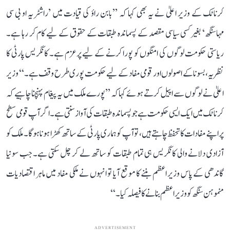
کرناٹک کے وزیر اعلیٰ نے یہ بھی کہا کہ ’’بابن راؤ کی قیادت میں ’راشٹریہ او بی سی
مہاسنگھ‘ بغیر کسی سیاسی مقصد کے پسماندہ طبقات کے حقوق کے لیے کام کر رہا ہے۔
ریاستی حکومت لوگوں کی امنگوں کو پورا کرنے کے لیے پرعزم ہے۔ کانگریس پارٹی کا
نظریہ، بسونا کے اصولوں اور قومی مفاد کے لیے حکومت پوری طرح وقف ہے۔‘‘ وزیر
اعلیٰ نے لوگوں سے اپیل کرتے ہوئے کہا کہ ’’پورے ملک میں یہ پیغام پہنچنا چاہیے کہ
کرناٹک میں ایک ایسی حکومت ہے جو پسماندہ طبقات کی آواز سنتی ہے۔ اگر آپ قومی سطح
پر اپنے مفادات کا تحفظ چاہتے ہیں، تو آپ کو ہماری پارٹی کے ساتھ کھڑا ہونا ہوگا۔ ملک کو
آزادی دلانے والی کانگریس ہی تمام طبقات کو ساتھ لے کر چل سکتی ہے۔ جب سونیا
گاندھی کے پاس وزیر اعظم بننے کا موقع آیا تو انہوں نے ملکی مفاد میں ماہر اقتصادیات
منموہن سنگھ کو وزیر اعظم بنانے کا فیصلہ کیا۔‘‘
ADVERTISEMENT