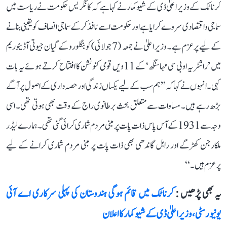
کرناٹک کے وزیر اعلیٰ ڈی کے شیوکمار نے کہا ہے کہ کانگریس حکومت نے ریاست میں
سماجی و اقتصادی سروے کرایا ہے اور حکومت اسے نافذ کر کے سماجی انصاف کو یقینی بنانے
کے لیے پرعزم ہے۔ وزیر اعلیٰ نے جمعہ (7 جولائی) کو بنگلورو کے گیان جیوتی آڈیٹوریم
میں ’راشٹریہ او بی سی مہاسنگھ‘ کے 11ویں قومی کنونشن کا افتتاح کرتے ہوئے یہ بات
کہی۔ انہوں نے کہا کہ ’’ہم سب کے لیے یکساں زندگی اور حصہ داری کے اصول پر آگے
بڑھ رہے ہیں۔ مساوات سے متعلق بحث برطانوی راج کے وقت بھی ہوتی تھی۔ اسی
وجہ سے 1931 کے آس پاس ذات پات پر مبنی مردم شماری کرائی گئی تھی۔ ہمارے لیڈر
ملکارجن کھڑگے اور راہل گاندھی بھی ذات پات پر مبنی مردم شماری کرانے کے لیے
پرعزم ہیں۔‘‘
یہ بھی پڑھیں :
کرناٹک میں قائم ہوگی ہندوستان کی پہلی سرکاری اے آئی
یونیورسٹی، وزیر اعلیٰ ڈی کے شیوکمار کا اعلان