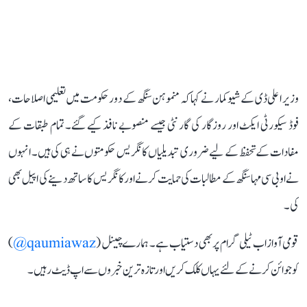
وزیر اعلی ڈی کے شیوکمار نے کہا کہ منموہن سنگھ کے دور حکومت میں تعلیمی اصلاحات،
فوڈ سیکورٹی ایکٹ اور روزگار کی گارنٹی جیسے منصوبے نافذ کیے گئے۔ تمام طبقات کے
مفادات کے تحفظ کے لیے ضروری تبدیلیاں کانگریس حکومتوں نے ہی کی ہیں۔ انہوں
نے او بی سی مہاسنگھ کے مطالبات کی حمایت کرنے اور کانگریس کا ساتھ دینے کی اپیل بھی
کی۔
قومی آواز اب ٹیلی گرام پر بھی دستیاب ہے۔ ہمارے چینل (
qaumiawaz@
)
کو جوائن کرنے کے لئے یہاں کلک کریں اور تازہ ترین خبروں سے اپ ڈیٹ رہیں۔