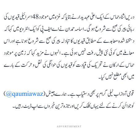
دریں اثناء حماس کے ایک اعلیٰ عہدیدار نے بتایا کہ غزہ میں موجود 48 اسرائیلی قیدیوں کی
رہائی پیر کی صبح سے شروع ہوگی۔ اسامہ حمدان نے اے ایف پی کو ایک انٹرویو میں کہا کہ
دستخط شدہ معاہدے کے مطابق قیدیوں کا تبادلہ پیر کی صبح سے شروع ہونا ہے اور اس
معاملے میں کوئی نئی پیش رفت نہیں ہوئی ہے۔ انہوں نے مزید کہا کہ زمین پر موجود
حماس کے ارکان نے تحریک کی قیادت کو قیدیوں کی حوالگی کی نقل و حرکت کے بارے
میں ابھی مطلع نہیں کیا۔
قومی آواز اب ٹیلی گرام پر بھی دستیاب ہے۔ ہمارے چینل (
qaumiawaz@
)
کو جوائن کرنے کے لئے یہاں کلک کریں اور تازہ ترین خبروں سے اپ ڈیٹ رہیں۔
ADVERTISEMENT