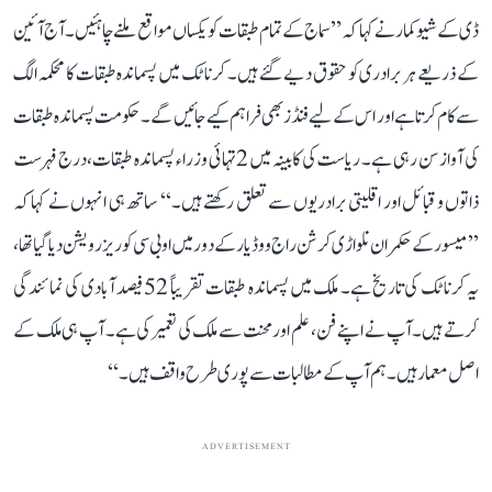
ڈی کے شیوکمار نے کہا کہ ’’سماج کے تمام طبقات کو یکساں مواقع ملنے چاہئیں۔ آج آئین
کے ذریعے ہر برادری کو حقوق دیے گئے ہیں۔ کرناٹک میں پسماندہ طبقات کا محکمہ الگ
سے کام کرتا ہے اور اس کے لیے فنڈز بھی فراہم کیے جائیں گے۔ حکومت پسماندہ طبقات
کی آواز سن رہی ہے۔ ریاست کی کابینہ میں 2 تہائی وزراء پسماندہ طبقات، درج فہرست
ذاتوں و قبائل اور اقلیتی برادریوں سے تعلق رکھتے ہیں۔‘‘ ساتھ ہی انہوں نے کہا کہ
’’میسور کے حکمران نلواڑی کرشن راج ووڈیار کے دور میں او بی سی کو ریزرویشن دیا گیا تھا،
یہ کرناٹک کی تاریخ ہے۔ ملک میں پسماندہ طبقات تقریباً 52 فیصد آبادی کی نمائندگی
کرتے ہیں۔ آپ نے اپنے فن، علم اور محنت سے ملک کی تعمیر کی ہے۔ آپ ہی ملک کے
اصل معمار ہیں۔ ہم آپ کے مطالبات سے پوری طرح واقف ہیں۔‘‘
ADVERTISEMENT