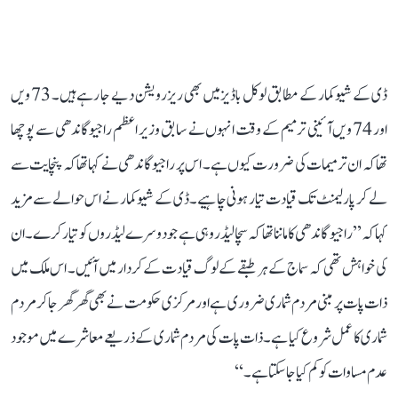
ڈی کے شیو کمار کے مطابق لوکل باڈیز میں بھی ریزرویشن دیے جا رہے ہیں۔ 73 ویں
اور 74 ویں آئینی ترمیم کے وقت انہوں نے سابق وزیر اعظم راجیو گاندھی سے پوچھا
تھا کہ ان ترمیمات کی ضرورت کیوں ہے۔ اس پر راجیو گاندھی نے کہا تھا کہ پنچایت سے
لے کر پارلیمنٹ تک قیادت تیار ہونی چاہیے۔ ڈی کے شیوکمار نے اس حوالے سے مزید
کہا کہ ’’راجیو گاندھی کا ماننا تھا کہ سچا لیڈر وہی ہے جو دوسرے لیڈروں کو تیار کرے۔ ان
کی خواہش تھی کہ سماج کے ہر طبقے کے لوگ قیادت کے کردار میں آئیں۔ اس ملک میں
ذات پات پر مبنی مردم شماری ضروری ہے اور مرکزی حکومت نے بھی گھر گھر جا کر مردم
شماری کا عمل شروع کیا ہے۔ ذات پات کی مردم شماری کے ذریعے معاشرے میں موجود
عدم مساوات کو کم کیا جا سکتا ہے۔‘‘