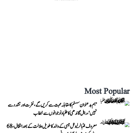
Most Popular
’ہم بدعنوان سسٹم کا مقابلہ محبت سے کریں گے، نفرت اور تشدد سے
نہیں‘، راہل گاندھی کا طلبا و نوجوانوں سے خطاب
معروف فٹبالر لیونل میسی کے والد کا طویل علالت کے بعد انتقال، 68