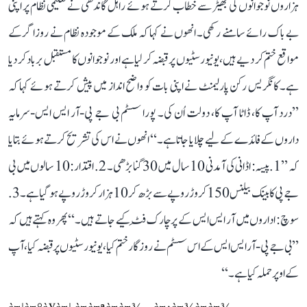
ہزاروں نوجوانوں کی بھیڑ سے خطاب کرتے ہوئے راہل گاندھی نے تعلیمی نظام پر اپنی
بے باک رائے سامنے رکھی۔ انھوں نے کہا کہ ملک کے موجودہ نظام نے روزاگر کے
مواقع ختم کر دیے ہیں، یونیورسٹیوں پر قبضہ کر لیا ہے اور نوجوانوں کا مستقبل برباد کر دیا
ہے۔ کانگریس رکن پارلیمنٹ نے اپنی بات کو واضح انداز میں پیش کرتے ہوئے کہا کہ
’’درد آپ کا، ڈاٹا آپ کا، دولت اُن کی۔ پورا سسٹم بی جے پی-آر ایس ایس-سرمایہ
داروں کے فائدے کے لیے چلایا جاتا ہے۔‘‘ انھوں نے اس کی تشریح کرتے ہوئے بتایا
کہ ’’1. پیسہ: اڈانی کی آمدنی 10 سال میں 30 گنا بڑھی۔ 2. اقتدار: 10 سالوں میں بی
جے پی کا بینک بیلنس 150 کروڑ روپے سے بڑھ کر 10 ہزار کروڑ روپے ہو گیا ہے۔ 3.
سوچ: اداروں میں آر ایس ایس کے پرچارک فِٹ کیے جاتے ہیں۔‘‘ پھر وہ کہتے ہیں کہ
’’بی جے پی-آر ایس ایس کے اس سسٹم نے روزگار ختم کیا، یونیورسٹیوں پر قبضہ کیا، آپ
کے اوپر حملہ کیا ہے۔‘‘