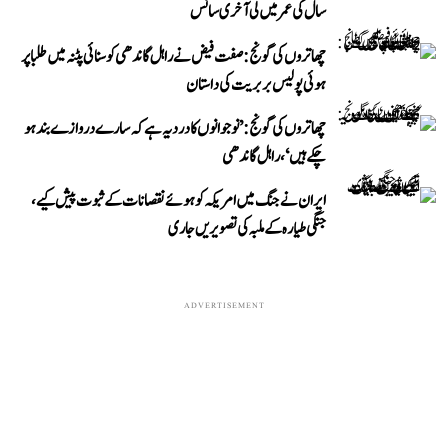
سال کی عمر میں لی آخری سانس
چھاتروں کی گونج: صفت فیض نے راہل گاندھی کو سنائی پٹنہ میں طلبا پر
ہوئی پولیس بربریت کی داستان
چھاتروں کی گونج: ’نوجوانوں کا درد یہ ہے کہ سارے دروازے بند ہو
چکے ہیں‘، راہل گاندھی
ایران نے جنگ میں امریکہ کو ہوئے نقصانات کے ثبوت پیش کیے،
جنگی طیارہ کے ملبہ کی تصویریں جاری
ADVERTISEMENT