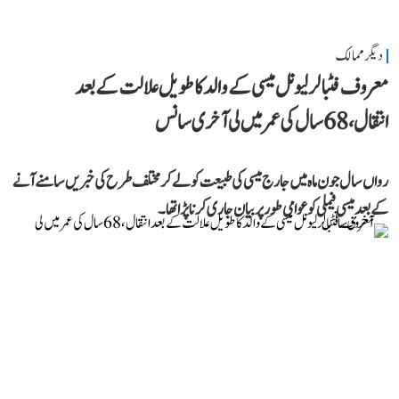
دیگر ممالک
معروف فٹبالر لیونل میسی کے والد کا طویل علالت کے بعد
انتقال، 68 سال کی عمر میں لی آخری سانس
رواں سال جون ماہ میں جارج میسی کی طبیعت کو لے کر مختلف طرح کی خبریں سامنے آنے
کے بعد میسی فیملی کو عوامی طور پر بیان جاری کرنا پڑا تھا۔