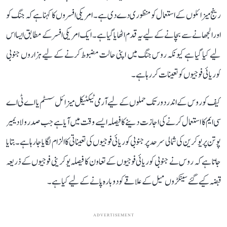
رینج میزائلوں کے استعمال کو منظوری دے دی ہے۔ امریکی افسروں کا کہنا ہے کہ جنگ کو
اور الجھانے سے بچانے کے لیے یہ قدم اٹھایا گیا ہے۔ ایک امریکی افسر کے مطابق ایسا اس
لیے کیا گیا ہے کیونکہ روس جنگ میں اپنی حالت مضبوط کرنے کے لیے ہزاروں جنوبی
کوریائی فوجیوں کو تعینات کر رہا ہے۔
کیف کو روس کے اندر دور تک حملوں کے لیے آرمی ٹیکٹیکل میزائل سسٹم یا اے ٹی اے
سی ایم کا استعمال کرنے کی اجازت دینے کا فیصلہ ایسے وقت میں آیا ہے جب صدر ولادیمیر
پوتن پر یوکرین کی شمالی سرحد پر جنوبی کوریائی فوجیوں کی تعیناتی کا الزام لگایا جا رہا ہے۔ بتایا
جاتا ہے کہ روس نے جنوبی کوریائی فوجیوں کے تعاون کا فیصلہ یوکرینی فوجیوں کے ذریعہ
قبضہ کیے گئے سینکڑوں میل کے علاقے کو دوبارہ پانے کے لیے کیا ہے۔
ADVERTISEMENT