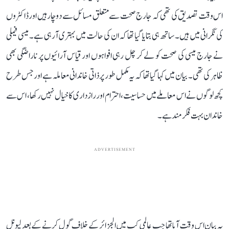
اس وقت تصدیق کی تھی کہ جارج صحت سے متعلق مسائل سے دوچار ہیں اور ڈاکٹروں
کی نگرانی میں ہیں۔ ساتھ ہی بتایا گیا تھا کہ ان کی حالت میں بہتری آ رہی ہے۔ میسی فیملی
نے جارج میسی کی صحت کو لے کر چل رہی افواہوں اور قیاس آرائیوں پر ناراضگی بھی
ظاہر کی تھی۔ بیان میں کہا گیا تھا کہ یہ مکمل طور پر ذاتی خاندانی معاملہ ہے اور جس طرح
کچھ لوگوں نے اس معاملے میں حساسیت، احترام اور رازداری کا خیال نہیں رکھا، اس سے
خاندان بہت فکرمند ہے۔
ADVERTISEMENT
یہ بیان اس وقت آیا تھا جب عالمی کپ میں الجزائر کے خلاف گول کرنے کے بعد لیونل