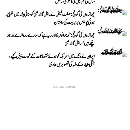
سال کی عمر میں لی آخری سانس
چھاتروں کی گونج: صفت فیض نے راہل گاندھی کو سنائی پٹنہ میں طلبا پر
ہوئی پولیس بربریت کی داستان
چھاتروں کی گونج: ’نوجوانوں کا درد یہ ہے کہ سارے دروازے بند ہو
چکے ہیں‘، راہل گاندھی
ایران نے جنگ میں امریکہ کو ہوئے نقصانات کے ثبوت پیش کیے،
جنگی طیارہ کے ملبہ کی تصویریں جاری
ADVERTISEMENT