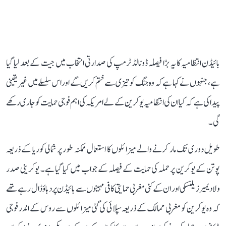
بائیڈن انتظامیہ کا یہ بڑا فیصلہ ڈونالڈ ٹرمپ کی صدارتی انتخاب میں جیت کے بعد لیا گیا
ہے، جنہوں نے کہا ہے کہ وہ جنگ کو تیزی سے ختم کریں گے اور اس سلسلے میں غیر یقینی
پیدا کی ہے کہ کیا ان کی انتظامیہ یوکرین کے لے امریکہ کی اہم فوجی حمایت کو جاری رکھے
گی۔
طویل دوری تک مار کرنے والے میزائلوں کا استعمال ممکنہ طور پر شمالی کوریا کے ذریعہ
پوتن کے یوکرین پر حملہ کی حمایت کے فیصلہ کے جواب میں کیا گیا ہے۔ یوکرینی صدر
ولادیمیر زیلنسکی اور ان کے کئی مغربی حمایتی کافی مہینوں سے بائیڈن پر دباؤ ڈال رہے تھے
کہ وہ یوکرین کو مغربی ممالک کے ذریعہ سپلائی کی گئی میزائلوں سے روس کے اندر فوجی