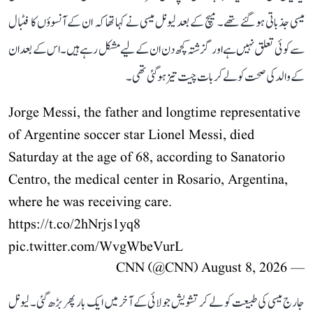
میسی جذباتی ہو گئے تھے۔ میچ کے بعد لیونل میسی نے کہا تھا کہ ان کے آنسوؤں کا فٹبال
سے کوئی تعلق نہیں ہے اور گزشتہ کچھ دن ان کے لیے مشکل رہے ہیں۔ اس کے بعد ان
کے والد کی صحت کو لے کر بات چیت تیز ہو گئی تھی۔
Jorge Messi, the father and longtime representative
of Argentine soccer star Lionel Messi, died
Saturday at the age of 68, according to Sanatorio
Centro, the medical center in Rosario, Argentina,
where he was receiving care.
https://t.co/2hNrjs1yq8
pic.twitter.com/WvgWbeVurL
August 8, 2026
— CNN (@CNN)
جارج میسی کی طبیعت کو لے کر تشویش جولائی کے آخر میں ایک بار پھر بڑھ گئی۔ لیونل