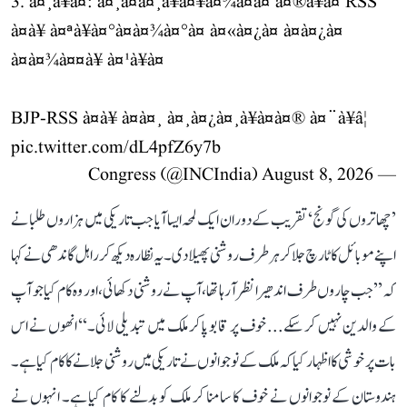
3. à¤¸à¥à¤: à¤¸à¤à¤¸à¥à¤¥à¤¾à¤à¤ à¤®à¥à¤ RSS
à¤à¥ à¤ªà¥à¤°à¤à¤¾à¤°à¤ à¤«à¤¿à¤ à¤à¤¿à¤
à¤à¤¾à¤¤à¥ à¤¹à¥à¤
BJP-RSS à¤à¥ à¤à¤¸ à¤¸à¤¿à¤¸à¥à¤à¤® à¤¨à¥â¦
pic.twitter.com/dL4pfZ6y7b
August 8, 2026
— Congress (@INCIndia)
’چھاتروں کی گونج‘ تقریب کے دوران ایک لمحہ ایسا آیا جب تاریکی میں ہزاروں طلبا نے
اپنے موبائل کا ٹارچ جلا کر ہر طرف روشنی پھیلا دی۔ یہ نظارہ دیکھ کر راہل گاندھی نے کہا
کہ ’’جب چاروں طرف اندھیرا نظر آ رہا تھا، آپ نے روشنی دکھائی، اور وہ کام کیا جو آپ
کے والدین نہیں کر سکے... خوف پر قابو پا کر ملک میں تبدیلی لائی۔‘‘ انھوں نے اس
بات پر خوشی کا اظہار کیا کہ ملک کے نوجوانوں نے تاریکی میں روشنی جلانے کا کام کیا ہے۔
ہندوستان کے نوجوانوں نے خوف کا سامنا کر ملک کو بدلنے کا کام کیا ہے۔ انہوں نے