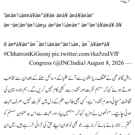
کریں۔
'à¤à¤¾à¤¤à¥à¤°à¥à¤ à¤à¥ à¤à¥à¤à¤'
à¤¬à¤¦à¤²à¤¾à¤µ à¤²à¤¾à¤à¤° à¤°à¤¹à¥à¤à¥ ð¥
ð à¤ªà¥à¤°à¤¯à¤¾à¤à¤°à¤¾à¤, à¤¯à¥à¤ªà¥
#ChhatronKiGoonj
pic.twitter.com/rka5zuIVfF
August 8, 2026
— Congress (@INCIndia)
راہل گاندھی نے مختلف ریاستوں سے آئے طلبا کے مسائل سننے کے بعد ان سے مخاطب
ہوتے ہوئے کہا کہ ’’ہم نفرت اور تشدد سے کبھی کام نہیں کریں گے۔ ہم ہندوستان کی
ثقافت ’سچائی و عدم تشدد‘ ہے، کسی بھی طالب علم کے دل میں نفرت نہیں، صرف محبت
ہونی چاہیے۔‘‘ انھوں نے مزید کہا کہ ’’ہمیں پیار اور محبت سے اس بدعنوان سسٹم کو
ختم... ٹاٹا، بائے بائے کرنا ہے۔ جو بھی نوجوان اپنے حق کی لڑائی لڑ رہے ہیں، میں ان