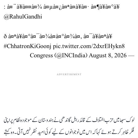
: à¤¨à¥à¤¤à¤¾ à¤µà¤¿à¤ªà¤à¥à¤· à¤¶à¥à¤°à¥
@RahulGandhi
ð à¤ªà¥à¤°à¤¯à¤¾à¤à¤°à¤¾à¤, à¤¯à¥à¤ªà¥
#ChhatronKiGoonj
pic.twitter.com/2dxrEHykn8
August 8, 2026
— Congress (@INCIndia)
ADVERTISEMENT
لوک سبھا میں حزب اختلاف کے قائد راہل گاندھی نے ہندوستان کے موجودہ نظام پر اپنی
فکر ظاہر کرتے ہوئے کہا کہ اس میں نوجوانوں کے لیے کوئی امید نظر نہیں آتی۔ وہ کہتے