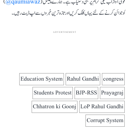
قومی آواز اب ٹیلی گرام پر بھی دستیاب ہے۔ ہمارے چینل (
qaumiawaz@
)
کو جوائن کرنے کے لئے یہاں کلک کریں اور تازہ ترین خبروں سے اپ ڈیٹ رہیں۔
ADVERTISEMENT
Education System
Rahul Gandhi
congress
Students Protest
BJP-RSS
Prayagraj
Chhatron ki Goonj
LoP Rahul Gandhi
Corrupt System