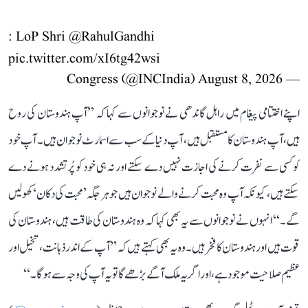
: LoP Shri
@RahulGandhi
pic.twitter.com/xI6tg42wsi
August 8, 2026
— Congress (@INCIndia)
اپنے اختتامی پیغام میں راہل گاندھی نے نوجوانوں سے کہا کہ ’’آپ ہندوستان کی روح
ہیں، آپ ہندوستان کا مستقبل ہیں، آپ دنیا کے سب سے اسمارٹ نوجوان ہیں۔ آپ خود
کو کسی سے نفرت کرنے کی اجازت نہیں دے سکتے اور نہ ہی خود کو پُرتشدد ہونے دے
سکتے ہیں، کیونکہ آپ وہ محبت کرنے والے نوجوان ہیں جو ہر جگہ ’محبت کی دکان‘ کھولیں
گے۔‘‘ انہوں نے نوجوانوں سے یہ بھی کہا کہ وہ ہندوستان کی طاقت ہیں، ہندوستان کی
قوت ہیں اور ہندوستان کا فخر ہیں۔ وہ یہ بھی کہتے ہیں کہ ’’آپ کے اندر ذہانت، تخیل اور
عظیم صلاحیت موجود ہے، اور اگر یہ ملک آگے بڑھے گا تو یہ آپ کی وجہ سے ہوگا۔‘‘