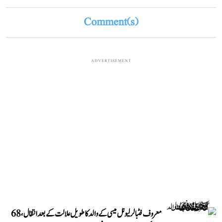
Comment(s)
ADVERTISEMENT
معروف فٹبالر لیونل میسی کے والد کا طویل علالت کے بعد انتقال، 68