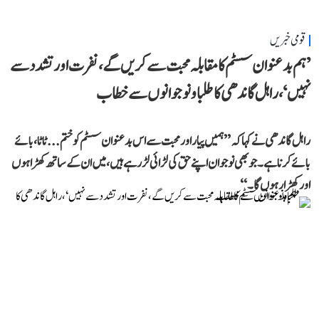
قومی خبریں
’ہم بدعنوان سسٹم کا مقابلہ محبت سے کریں گے، نفرت اور تشدد سے
نہیں‘، راہل گاندھی کا طلبا و نوجوانوں سے خطاب
راہل گاندھی نے کہا کہ ’’ہمیں پیار اور محبت سے اس بدعنوان سسٹم کو ختم... ٹاٹا، بائے
بائے کرنا ہے۔ جو بھی نوجوان اپنے حق کی لڑائی لڑ رہے ہیں، میں ان کے ساتھ کھڑا ہوں
اور کھڑا رہوں گا۔‘‘