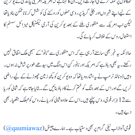
ٹھکانوں پر حملہ کرنے کی اجازت دیں۔ ان کا کہنا ہے کہ امریکہ امریکی پابندی نے یوکرین
کے لیے اپنے شہروں اور بجلی گریڈ پر روسی حملوں کو روکنے کی کوشش کرنا ناممکن بنا دیا تھا
لیکن اب امریکہ سے منظوری ملنے کے بعد یوکرین کی آرمی ٹیکٹیکل میزائل سسٹم کا
استعمال روس کے خلاف کر پائے گی۔
حالانکہ یہ خبر بھی سامنے آ رہی ہے کہ اس منظوری سے 'ناٹو' کے سبھی ملک اتفاق نہیں
رکھتے۔ یہ بھی دباؤ ہے کہ امریکہ اور ناٹو رکن اس جنگ میں سیدھے طور پر شامل نہ ہوں۔
وہیں ڈونالڈ ٹرمپ نے یہ اشارہ دیا تھا کہ وہ یوکرین کو کچھ زمین چھوڑنے کے لیے راضی
کریں گے اور اس کے بعد جنگ کو ختم کرنے کا دباؤ بنائیں گے۔ بتایا جاتا ہے کہ شمالی کوریا
سے 12 ہزار فوجی روس پہنچے ہیں۔ اس کے علاوہ شمالی کوریا نے روس کو مہلک ہتھیار بھی
دیے ہیں۔
قومی آواز اب ٹیلی گرام پر بھی دستیاب ہے۔ ہمارے چینل (
qaumiawaz@
)