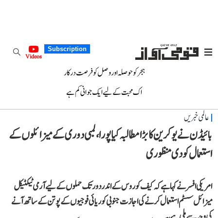
Subscription
Videos
ہجر کو حوصلہ اور وصل کو فرصت درکار
اک محبت کے لیے ایک جوانی کم ہے
عالمی خبریں
بائیڈن نے یوکرین کا بڑا مطالبہ کیا پورا، لمبی دوری کے میزائلوں کے
استعمال کو دی منظوری
امریکی افسر نے کہا ہے کہ کیف کو روس کے اندر دور تک حملوں کے لیے آرمی ٹیکٹیکل
میزائل سسٹم استعمال کرنے کی اجازت جنوبی کوریائی فوجیوں کے پوتن کے ساتھ آنے
کی وجہ سے ملی ہے۔