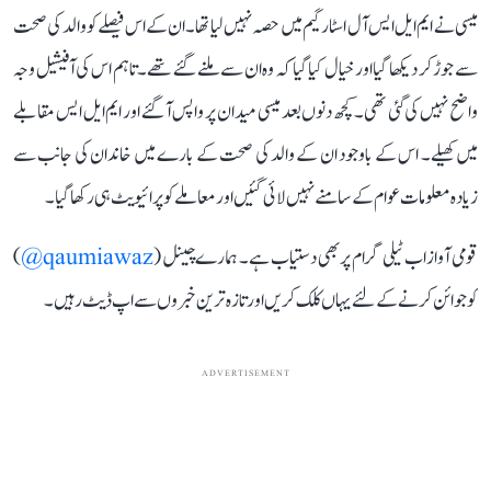
میسی نے ایم ایل ایس آل اسٹار گیم میں حصہ نہیں لیا تھا۔ ان کے اس فیصلے کو والد کی صحت
سے جوڑ کر دیکھا گیا اور خیال کیا گیا کہ وہ ان سے ملنے گئے تھے۔ تاہم اس کی آفیشیل وجہ
واضح نہیں کی گئی تھی۔ کچھ دنوں بعد میسی میدان پر واپس آ گئے اور ایم ایل ایس مقابلے
میں کھیلے۔ اس کے باوجود ان کے والد کی صحت کے بارے میں خاندان کی جانب سے
زیادہ معلومات عوام کے سامنے نہیں لائی گئیں اور معاملے کو پرائیویٹ ہی رکھا گیا۔
قومی آواز اب ٹیلی گرام پر بھی دستیاب ہے۔ ہمارے چینل (
qaumiawaz@
)
کو جوائن کرنے کے لئے یہاں کلک کریں اور تازہ ترین خبروں سے اپ ڈیٹ رہیں۔
ADVERTISEMENT