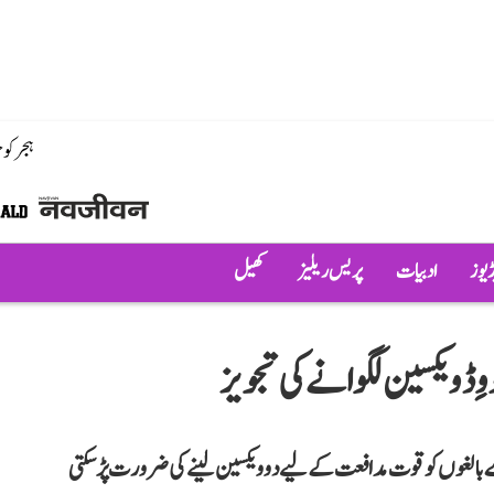
ہجر کو
ڈیوز
ادبیات
پریس ریلیز
کھیل
ِڈ ویکسین لگوانے کی تجویز
الغوں کو قوت مدافعت کے لیے دو ویکسین لینے کی ضرورت پڑ سکتی