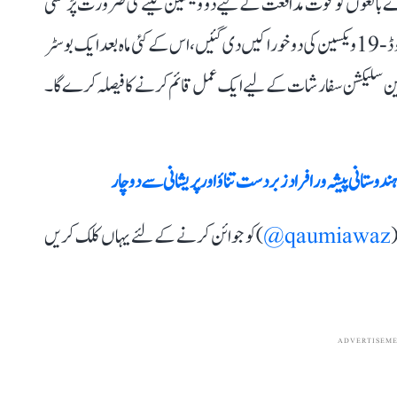
بالغوں کو قوت مدافعت کے لیے دو ویکسین لینے کی ضرورت پڑ سکتی
ہے۔ فی الحال، زیادہ تر امریکیوں کو پہلے کئی ہفتوں کے بعد کووڈ-19 ویکسین کی دو خوراکیں دی گئیں، اس کے کئی ماہ بعد ایک بوسٹر
ین سلیکشن سفارشات کے لیے ایک عمل قائم کرنے کا فیصلہ کرے گا۔
ندوستانی پیشہ ور افراد زبردست تناؤ اور پریشانی سے دو چار
(
qaumiawaz@
) کو جوائن کرنے کے لئے یہاں کلک کریں
ADVERTISEM