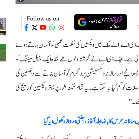
Follow us on:
ایف ڈی اے) نے ملک میں ویکسین کی حکمت عملی کو آسان بناتے ہوئے
پیش کی ہے۔ ایف ڈی اے نے گزشتہ دنوں طے شدہ ایک پینل میٹنگ کو
 توقع کرتا ہے کہ کووڈ-19 ویکسین کے ڈھانچے اور سالانہ ویکسنیشن پروگرام کو آسان بنانے سے ویکسین کی
صلات کو کم کیا جا سکتا ہے۔ یہ تمام ممکنہ طور پر بہتر ویکسین کوریج کی
لئے۔"