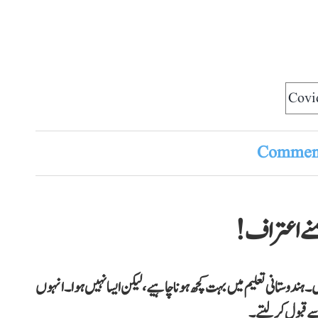
Covi
Comment
نے اعتراف!
دوستانی تعلیم میں بہت کچھ ہونا چاہیے، لیکن ایسا نہیں ہوا۔انہوں
ے قبول کر لیتے۔