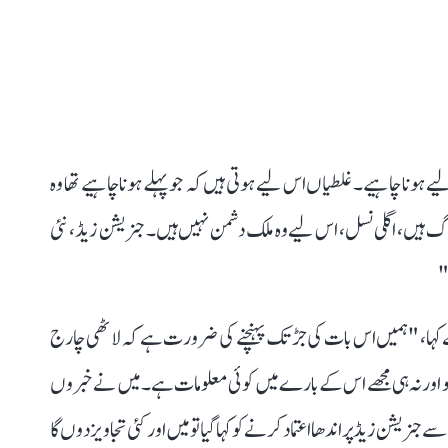
ے ہونا چاہیے۔ غلطیاں اس لیے ہوتی ہیں کہ جو پہلے ہونا چاہیے تھا وہ
گ ہیں، اگلی نسل، اس لیے وہ ملک دشمن نہیں ہیں۔ جنریشن زیڈ ، نئی
"
 کہا، "ہمیں اس بات کی جڑ تک پہنچنے کی ضرورت ہے کہ لاٹھی چارج
کو اور نہ ہی مجھے اس کے بارے میں کوئی معلومات ہے۔ میں نے خبروں
جنریشن زیڈ پر اندھا اعتماد کرنے کو کہا گیا تو میں اور کئی تجاویز دوں گا