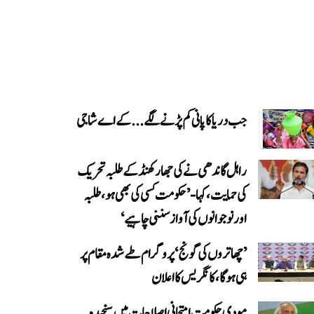
جب دریا کا پانی کم پڑنے لگے...کے اے شاجی
راہل گاندھی نے کی جھارکھنڈ کے طلبہ تحریک
کی حمایت، کہا- ’حکومت کسی کی بھی ہو، طلبہ
اور نوجوانوں کی آواز سننی چاہیے‘
’چھاتروں کی گونج‘ پروگرام طے شدہ مقام پر
ہی ہوگا، کانگریس کا اعلان
مودی حکومت امتحانی اصلاحات میں سنجیدہ