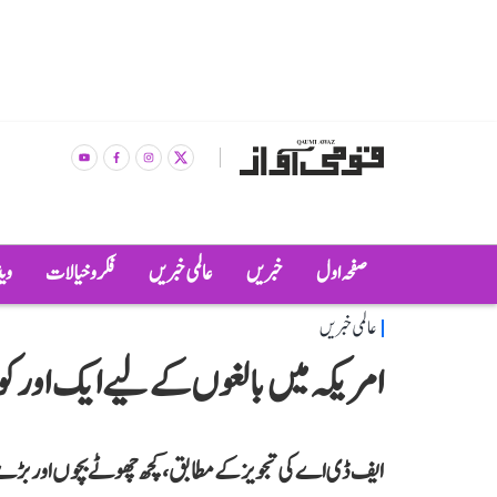
صفحہ اول
خبریں
عالمی خبریں
فکر و خیالات
وی
عالمی خبریں
امریکہ میں بالغوں کے لیے ایک اور کوو
ایف ڈی اے کی تجویز کے مطابق، کچھ چھوٹے بچوں اور بڑے ب