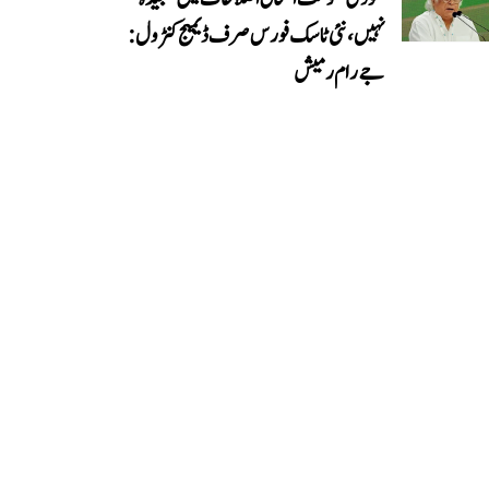
نہیں، نئی ٹاسک فورس صرف ڈیمیج کنٹرول:
جے رام رمیش