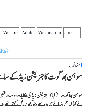
d Vaccine
Adults
Vaccination
america
(s)
قومی خبریں
موہن بھاگوت کا جنریشن زیڈ کے سام
موہن بھاگوت نے کہاکہ جنریشن زیڈ کی شکایات درست تھیں۔ ہن
نے کہا کہ جس زمانے میں وہ تھے،جو کچھ بزرگ کہتے تھے، اس