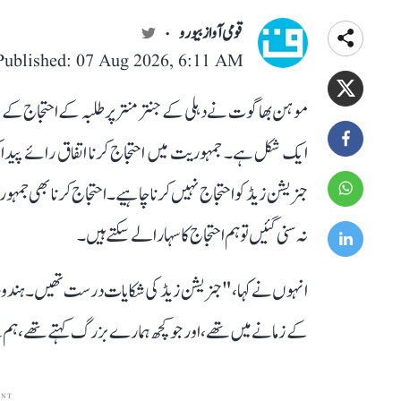
قومی آواز بیورو
Published: 07 Aug 2026, 6:11 AM
موہن بھاگوت نے دہلی کے جنتر منتر پر طلبہ کے احتجاج ک
ایک شکل ہے۔ جمہوریت میں احتجاج کرنا اتفاق رائے پیدا 
جنریشن زیڈ کو احتجاج نہیں کرنا چاہیے۔احتجاج کرنا بھی جم
نہ سنی گئیں تو ہم احتجاج کا سہارا لے سکتے ہیں۔
انہوں نے کہا، " جنریشن زیڈ کی شکایات درست تھیں۔ ہندوستانی
کے زمانے میں تھے، اور جو کچھ ہمارے بزرگ کہتے تھے، ہ
ENT