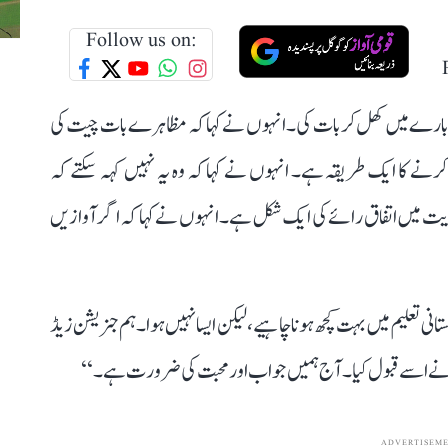
Follow us on:
ے بارے میں کھل کر بات کی۔ انہوں نے کہا کہ مظاہرے بات چیت کی
کرنے کا ایک طریقہ ہے۔ انہوں نے کہا کہ وہ یہ نہیں کہہ سکتے کہ
ہوریت میں اتفاق رائے کی ایک شکل ہے۔انہو ں نے کہا کہ اگر آوازیں
 تعلیم میں بہت کچھ ہونا چاہیے، لیکن ایسا نہیں ہوا۔ ہم جنریشن زیڈ
م نےاسے قبول کیا۔ آج ہمیں جواب اور محبت کی ضرورت ہے۔‘‘
ADVERTISEM