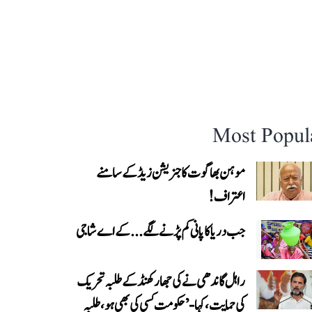
Most Popul
موہن بھاگوت کا جنریشن زیڈ کے سامنے
اعتراف!
جب دریا کا پانی کم پڑنے لگے...کے اے شاجی
راہل گاندھی نے کی جھارکھنڈ کے طلبہ تحریک
کی حمایت، کہا- ’حکومت کسی کی بھی ہو، طلبہ