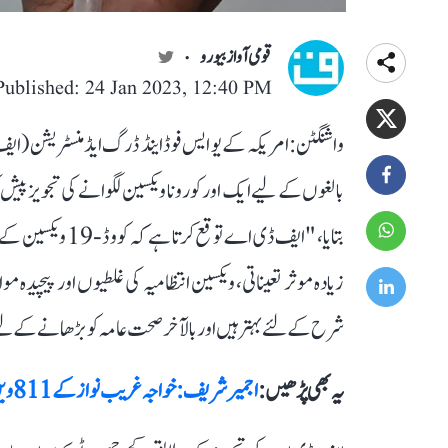
قومی آواز بیورو
Published: 24 Jan 2023, 12:40 PM
واشنگٹن: امریکہ کے یو ایس فوڈ اینڈ ڈرگ ایڈمنسٹریشن (
بالغوں کے لیے ایک اور کورونا ویکسین لگوانے کی تجویز 
بتایا، "ایف ڈی اے
زیادہ موثر تعیناتی، ویکسین انتظامیہ کی غلطیوں اور پیچیدہ موا
شرح کے لئے بہتر ہیں اور بالآخر صحت عامہ کو بڑھانے کے 
یہ بھی پڑھیں :
اجمیر شریف: خواجہ غریب نواز کے 811ویں سالانہ عرس کا باضابطہ آغاز، جنتی دروازہ کھول دیا گیا