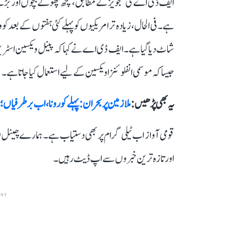
ایف ڈی اے کی تجویز کے مطابق، کچھ چھوٹے بچوں اور بڑے 
شاٹ دیا گیا ہے۔ ایف ڈی اے نے کہا کہ پینل ویکسین اسٹر
جیسا کہ موسمی انفلوئنزا ویکسین کے لیے استعمال کیا جاتا ہے۔
یہ بھی پڑھیں :
ملازمین پر بحران: پہلے کورونا، اب برطرفیاں؛ ہ
قومی آواز اب ٹیلی گرام پر بھی دستیاب ہے۔ ہمارے چینل 
اور تازہ ترین خبروں سے اپ ڈیٹ رہیں۔
ENT