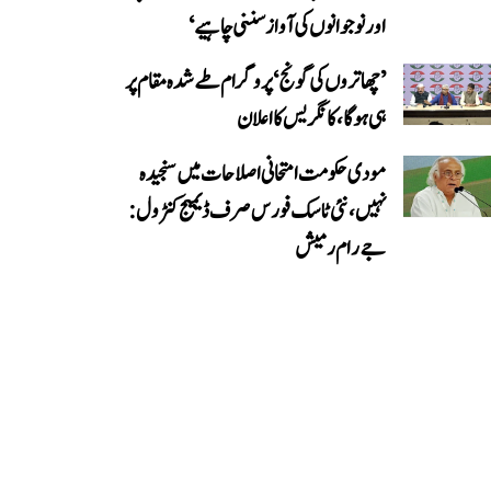
اور نوجوانوں کی آواز سننی چاہیے‘
’چھاتروں کی گونج‘ پروگرام طے شدہ مقام پر
ہی ہوگا، کانگریس کا اعلان
مودی حکومت امتحانی اصلاحات میں سنجیدہ
نہیں، نئی ٹاسک فورس صرف ڈیمیج کنٹرول:
جے رام رمیش