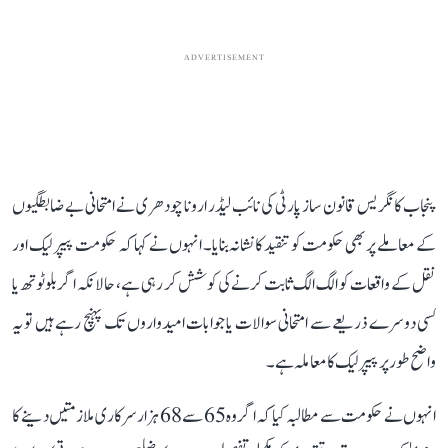
ADVERTISEMENT
پنجاب کانگریس قانون ساز پارٹی کی نائب لیڈر ارونا چودھری نے امتحانی بے ضابطگیوں
کے معاملے پر بھی حکومت کو تنقید کا نشانہ بنایا۔ انہوں نے کہا کہ حکومت پیپر لیک اور
نقل کے واقعات کو الگ الگ ثابت کرنے کی کوشش کر رہی ہے، حالانکہ اگر بلوٹوتھ یا
کسی دوسرے ذریعے سے امتحانی سوالات یا جوابات امیدواروں تک پہنچ رہے ہیں تو یہ
واضح طور پر پیپر لیک کا معاملہ ہے۔
انہوں نے حکومت سے مطالبہ کیا کہ اگر وہ 65 سے 68 ہزار سرکاری ملازمتیں دینے کا