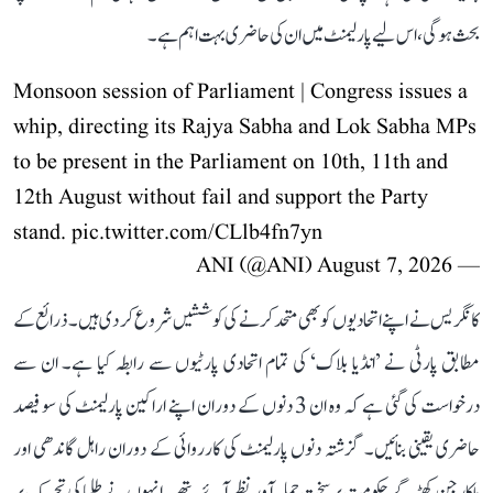
بحث ہوگی، اس لیے پارلیمنٹ میں ان کی حاضری بہت اہم ہے۔
Monsoon session of Parliament | Congress issues a
whip, directing its Rajya Sabha and Lok Sabha MPs
to be present in the Parliament on 10th, 11th and
12th August without fail and support the Party
stand.
pic.twitter.com/CLlb4fn7yn
August 7, 2026
— ANI (@ANI)
کانگریس نے اپنے اتحادیوں کو بھی متحد کرنے کی کوششیں شروع کر دی ہیں۔ ذرائع کے
مطابق پارٹی نے ’انڈیا بلاک‘ کی تمام اتحادی پارٹیوں سے رابطہ کیا ہے۔ ان سے
درخواست کی گئی ہے کہ وہ ان 3 دنوں کے دوران اپنے اراکین پارلیمنٹ کی سو فیصد
حاضری یقینی بنائیں۔ گزشتہ دنوں پارلیمنٹ کی کارروائی کے دوران راہل گاندھی اور
ملکارجن کھڑگے حکومت پر سخت حملہ آور نظر آئے تھے۔ انہوں نے طلبا کی تحریک پر