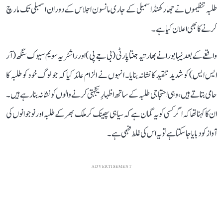
طلبہ تنظیموں نے جھارکھنڈ اسمبلی کے جاری مانسون اجلاس کے دوران اسمبلی تک مارچ
کرنے کا بھی اعلان کیا ہے۔
واقعے کے بعد نیہا بورا نے بھارتیہ جنتا پارٹی (بی جے پی) اور راشٹریہ سویم سیوک سنگھ (آر
ایس ایس) کو شدید تنقید کا نشانہ بنایا۔ انہوں نے الزام عائد کیا کہ جو لوگ خود کو طلبہ کا
حامی بتاتے ہیں، وہی احتجاجی طلبہ کے ساتھ اظہارِ یکجہتی کرنے والوں کو نشانہ بنا رہے ہیں۔
ان کا کہنا تھا کہ اگر کسی کو یہ گمان ہے کہ سیاہی پھینک کر ملک بھر کے طلبہ اور نوجوانوں کی
آواز کو دبایا جا سکتا ہے تو یہ اس کی غلط فہمی ہے۔
ADVERTISEMENT