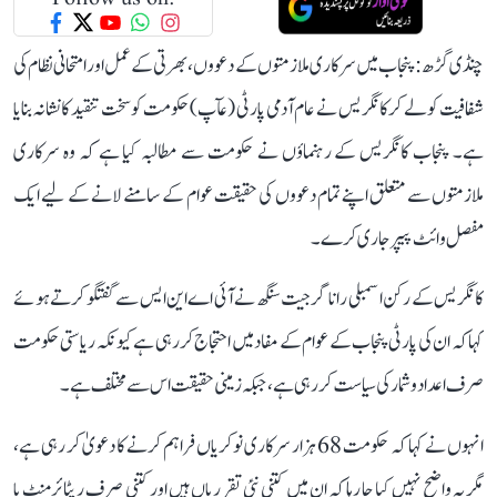
چنڈی گڑھ: پنجاب میں سرکاری ملازمتوں کے دعووں، بھرتی کے عمل اور امتحانی نظام کی
شفافیت کو لے کر کانگریس نے عام آدمی پارٹی (عآپ) حکومت کو سخت تنقید کا نشانہ بنایا
ہے۔ پنجاب کانگریس کے رہنماؤں نے حکومت سے مطالبہ کیا ہے کہ وہ سرکاری
ملازمتوں سے متعلق اپنے تمام دعووں کی حقیقت عوام کے سامنے لانے کے لیے ایک
مفصل وائٹ پیپر جاری کرے۔
کانگریس کے رکن اسمبلی رانا گرجیت سنگھ نے آئی اے این ایس سے گفتگو کرتے ہوئے
کہا کہ ان کی پارٹی پنجاب کے عوام کے مفاد میں احتجاج کر رہی ہے کیونکہ ریاستی حکومت
صرف اعداد و شمار کی سیاست کر رہی ہے، جبکہ زمینی حقیقت اس سے مختلف ہے۔
انہوں نے کہا کہ حکومت 68 ہزار سرکاری نوکریاں فراہم کرنے کا دعویٰ کر رہی ہے،
مگر یہ واضح نہیں کیا جا رہا کہ ان میں کتنی نئی تقرریاں ہیں اور کتنی صرف ریٹائرمنٹ یا