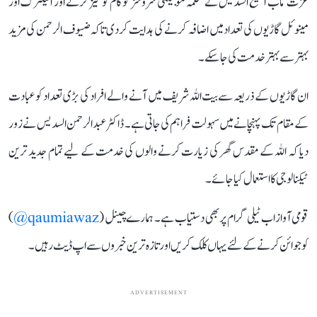
عزت مآب الشیخ السدیس نے محکمہ موبیلٹی سروسز کو کام کو تیز کرنے اور الیکٹرک اور
مینوئل گاڑیوں کی تعداد میں اضافہ کرنے کی ہدایت کردی تاکہ ضیوف الرحمن کی مزید
بہتر سے بہتر خدمت کی جا سکے۔
ان گاڑیوں کے ذریعہ سے بیت اللہ شریف میں آنے والے افراد کی بڑی تعداد کو عبادت
کے مقام تک پہنچانے میں سہولت فراہم کی جاتی ہے۔ ڈاکٹر عبد الرحمن السدیس نے زور
دیا کہ اللہ کے مقدس گھر کی زیارت کرنے والوں کی خدمت کے لیے تمام جدید ترین
ٹیکنالوجی کا استعمال کیا جائے۔
قومی آواز اب ٹیلی گرام پر بھی دستیاب ہے۔ ہمارے چینل (
qaumiawaz@
)
کو جوائن کرنے کے لئے یہاں کلک کریں اور تازہ ترین خبروں سے اپ ڈیٹ رہیں۔
ADVERTISEMENT