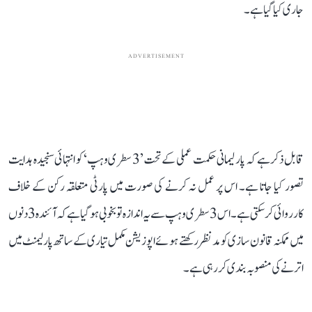
جاری کیا گیا ہے۔
ADVERTISEMENT
قابل ذکر ہے کہ پارلیمانی حکمت عملی کے تحت ’3 سطری وہپ‘ کو انتہائی سنجیدہ ہدایت
تصور کیا جاتا ہے۔ اس پر عمل نہ کرنے کی صورت میں پارٹی متعلقہ رکن کے خلاف
کارروائی کر سکتی ہے۔ اس 3 سطری وہپ سے یہ اندازہ تو بخوبی ہو گیا ہے کہ آئندہ 3 دنوں
میں ممکنہ قانون سازی کو مدنظر رکھتے ہوئے اپوزیشن مکمل تیاری کے ساتھ پارلیمنٹ میں
اترنے کی منصوبہ بندی کر رہی ہے۔