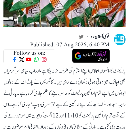
قومی آواز بیورو
Published: 07 Aug 2026, 6:40 PM
Follow us on:
پارلیمنٹ کا مانسون اجلاس اپنے اختتام کی طرف بڑھ چکا ہے، اور اب سیاسی سرگرمیاں
بھی اچانک تیز ہوتی ہوئی دکھائی دے رہی ہیں۔ کانگریس نے پارلیمنٹ کے دونوں
ایوانوں میں اپنے تمام اراکین پارلیمنٹ کو حاضر رہنے کا حکم جاری کر دیا ہے۔ پارٹی نے
راجیہ سبھا اور لوک سبھا کے اپنے اراکین کے لیے ’3 سطری وہپ‘ جاری کیا ہے۔ اس
کے تحت تمام اراکین پارلیمنٹ کو 10، 11 اور 12 اگست کو ایوان میں موجود رہنے کی
ہدایت دی گئی ہے۔ پارٹی کے مطابق ان 3 دنوں کے دوران انتہائی اہم موضوعات پر