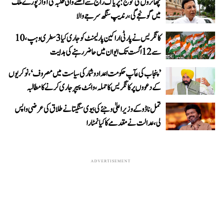
چھاتروں کی گونج: پریاگ راج سے اٹھنے والی طلبہ کی آواز پورے ملک
میں گونجے گی، رندیپ سنگھ سرجے والا
کانگریس نے پارٹی اراکین پارلیمنٹ کو جاری کیا 3 سطری وہپ، 10
سے 12 اگست تک ایوان میں حاضر رہنے کی ہدایت
’پنجاب کی عآپ حکومت اعداد و شمار کی سیاست میں مصروف‘، نوکریوں
کے دعووں پر کانگریس کا حملہ، وائٹ پیپر جاری کرنے کا مطالبہ
تمل ناڈو کے وزیر اعلیٰ وجئے کی بیوی سنگیتا نے طلاق کی عرضی واپس
لی، عدالت نے مقدمے کا کیا نمٹارا
ADVERTISEMENT