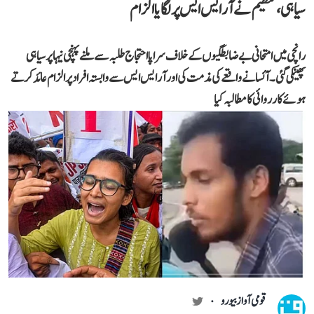
سیاہی، تنظیم نے آر ایس ایس پر لگایا الزام
رانچی میں امتحانی بے ضابطگیوں کے خلاف سراپا احتجاج طلبہ سے ملنے پہنچی نیہا پر سیاہی
پھینکی گئی۔ آئسا نے واقعے کی مذمت کی اور آر ایس ایس سے وابستہ افراد پر الزام عائد کرتے
ہوئے کارروائی کا مطالبہ کیا
قومی آواز بیورو