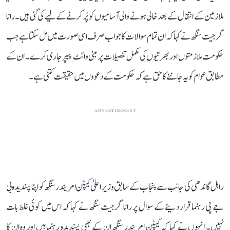
ملازمین کے انتقال کے بعد خالی ہونے والی آسامیوں کو پُر کرنے کے لیے کی گئی ہیں۔ رانا
گرجیت سنگھ نے کہا کہ ان تمام سوالات کا جواب صرف اسی صورت میں مل سکتا ہے جب
حکومت ملازمتوں اور بھرتیوں کی مکمل تفصیلات پر مبنی وائٹ پیپر جاری کرے۔ ان کے
مطابق عوام کو یہ جاننے کا حق ہے کہ حکومت کے دعووں میں حقیقت کتنی ہے۔
ADVERTISEMENT
راہل گاندھی کی جانب سے پنجاب کے سابق وزیر اعلیٰ کیپٹن امریندر سنگھ کو اپنا پسندیدہ بی
جے پی رہنما قرار دینے کے سوال پر رانا گرجیت سنگھ نے کہا کہ اس میں کوئی غلط بات
نہیں۔ انہوں نے کہا کہ کیپٹن امریندر سنگھ ان کے بھی پسندیدہ رہنما ہیں اور وہ ان کا