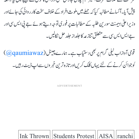
پیش آیا۔ آئسا نے مطالبہ کیا کہ حملے میں ملوث افراد کے خلاف سخت کارروائی کی جائے اور
وزیر اعلیٰ ہیمنت سورین طلبہ کے مطالبات پر فوری توجہ دیتے ہوئے جے پی ایس سی اور
جے ایس ایس سی سے متعلق تنازعہ کا جلد از جلد حل نکالیں۔
قومی آواز اب ٹیلی گرام پر بھی دستیاب ہے۔ ہمارے چینل (
qaumiawaz@
)
کو جوائن کرنے کے لئے یہاں کلک کریں اور تازہ ترین خبروں سے اپ ڈیٹ رہیں۔
ADVERTISEMENT
Ink Thrown
Students Protest
AISA
ranchi