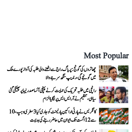
Most Popular
چھاتروں کی گونج: پریاگ راج سے اٹھنے والی طلبہ کی آواز پورے ملک
میں گونجے گی، رندیپ سنگھ سرجے والا
رانچی میں طلبہ تحریک کی حمایت کرنے پہنچی آئسا صدر نیہا پر پھینکی گئی
سیاہی، تنظیم نے آر ایس ایس پر لگایا الزام
کانگریس نے پارٹی اراکین پارلیمنٹ کو جاری کیا 3 سطری وہپ، 10
سے 12 اگست تک ایوان میں حاضر رہنے کی ہدایت