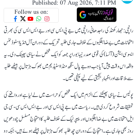
Published: 07 Aug 2026, 7:11 PM
Follow us on:
رانچی: جھارکھنڈ کی راجدھانی رانچی میں جے پی ایس سی اور جے ایس ایس سی کی بھرتی
امتحانات میں بے ضابطگیوں کے خلاف جاری طلبہ تحریک کے دوران آل انڈیا اسٹوڈنٹس
ایسوسی ایشن (آئسا) کی قومی صدر نیہا بورا پر جمعہ کو ایک شخص نے سیاہی پھینک دی۔ یہ
واقعہ اس وقت پیش آیا جب وہ جے پال سنگھ منڈا اسٹیڈیم میں بھوک ہڑتال پر بیٹھے طلبہ
سے ملاقات اور اظہارِ یکجہتی کے لیے پہنچی تھیں۔
پولیس نے سیاہی پھینکنے کے الزام میں ایک شخص کو حراست میں لے لیا ہے اور واقعے کی
تحقیقات شروع کر دی ہیں۔ ریاست میں جے پی ایس سی اور جے ایس ایس سی - سی جی
ایل امتحانات میں بے ضابطگیوں اور پیپر لیک کے خلاف طلبہ کا احتجاج مسلسل چودھویں
روز بھی جاری ہے۔ احتجاج کے دوران چھ طلبہ بھوک ہڑتال پر بیٹھے ہوئے ہیں، جبکہ دو