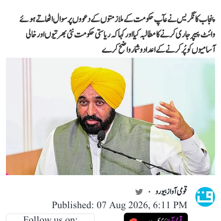
پنجاب کانگریس نے عآپ حکومت کے ملازمتوں کے دعووں پر سوال اٹھاتے ہوئے
وائٹ پیپر جاری کرنے کا مطالبہ کیا اور کہا کہ ریاستی حکومت نئی بھرتیوں اور خالی
آسامیوں کو پُر کرنے کے اعداد و شمار واضح کرے
قومی آواز بیورو
Published: 07 Aug 2026, 6:11 PM
Follow us on: