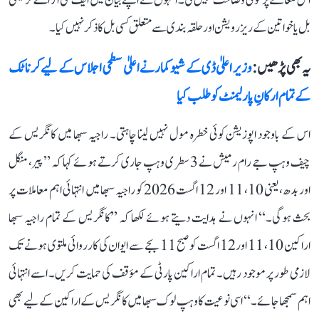
اس معاملے پر کوئی وضاحت نہیں کی۔ انہوں نے اپنے بیان میں ایف سی آر اے ترمیمی
بل یا خواتین کے ریزرویشن اور حلقہ بندی سے متعلق کسی بل کا ذکر نہیں کیا۔
یہ بھی پڑھیں :
وزیر اعلیٰ ڈی کے شیوکمار نے اعلیٰ سطحی اجلاس کے لیے کرناٹک
کے تمام ارکانِ پارلیمنٹ کو طلب کیا
اس کے باوجود اپوزیشن کوئی خطرہ مول نہیں لینا چاہتی۔ راجیہ سبھا میں کانگریس کے
چیف وہپ جے رام رمیش نے 3 سطری وہپ جاری کرتے ہوئے کہا کہ ’’پیر، منگل
اور بدھ، یعنی 10، 11 اور 12 اگست 2026 کو راجیہ سبھا میں انتہائی اہم معاملات پر
بحث ہوگی۔‘‘ انہوں نے ہدایت دیتے ہوئے لکھا کہ ’’کانگریس کے تمام راجیہ سبھا
اراکین 10، 11 اور 12 اگست کو صبح 11 بجے سے ایوان کی کارروائی ملتوی ہونے تک
لازمی طور پر موجود رہیں۔ تمام اراکین پارٹی کے مؤقف کی حمایت کریں۔ اسے انتہائی
اہم سمجھا جائے۔‘‘ اسی نوعیت کا وہپ لوک سبھا میں کانگریس کے اراکین کے لیے بھی