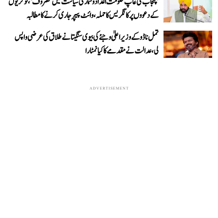
’پنجاب کی عآپ حکومت اعداد و شمار کی سیاست میں مصروف‘، نوکریوں
کے دعووں پر کانگریس کا حملہ، وائٹ پیپر جاری کرنے کا مطالبہ
تمل ناڈو کے وزیر اعلیٰ وجئے کی بیوی سنگیتا نے طلاق کی عرضی واپس
لی، عدالت نے مقدمے کا کیا نمٹارا
ADVERTISEMENT