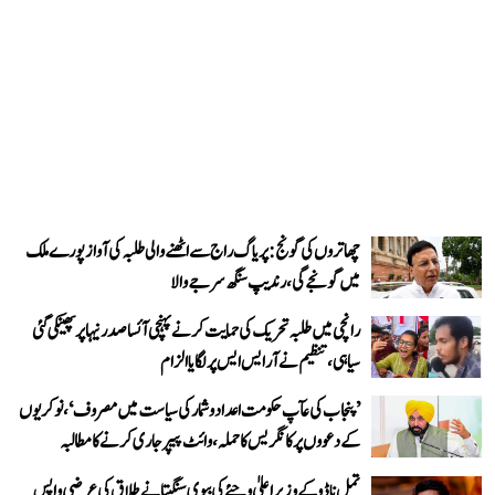
چھاتروں کی گونج: پریاگ راج سے اٹھنے والی طلبہ کی آواز پورے ملک
میں گونجے گی، رندیپ سنگھ سرجے والا
رانچی میں طلبہ تحریک کی حمایت کرنے پہنچی آئسا صدر نیہا پر پھینکی گئی
سیاہی، تنظیم نے آر ایس ایس پر لگایا الزام
’پنجاب کی عآپ حکومت اعداد و شمار کی سیاست میں مصروف‘، نوکریوں
کے دعووں پر کانگریس کا حملہ، وائٹ پیپر جاری کرنے کا مطالبہ
تمل ناڈو کے وزیر اعلیٰ وجئے کی بیوی سنگیتا نے طلاق کی عرضی واپس