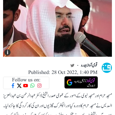
i
قومی آواز بیورو
Published: 28 Oct 2022, 1:40 PM
Follow us on:
مسجد حرام اور مسجد نبوی کے امور کے عمومی صدر الشیخ ڈاکٹر عبدالرحمن بن عبدالعزیز
السدیس نے مسجد حرام کا دورہ کیا اور الیکٹرک گاڑیوں اور ان کی کارکردگی کا جائزہ لیا۔