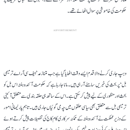
حکومت کی خاموشی پر سوال اٹھائے تھے۔
ADVERTISEMENT
وہپ جاری کرنے والا قدم ایسے وقت اٹھایا گیا ہے جب متنازعہ ’ایف سی آر اے ترمیمی
بل‘ پر بحث کی خبریں سامنے آ رہی ہیں۔ مانا جا رہا ہے کہ حکومت آئندہ ہفتہ اس بل کو
بحث اور منظوری کے لیے پیش کر سکتی ہے۔ اس کے ساتھ ہی حلقہ بندی سے متعلق آئینی
ترمیمی بل سے متعلق بھی سیاسی حلقوں میں چہ می گوئیاں جاری ہیں۔ تاہم پارلیمانی امور
کے وزیر مملکت نے آئندہ ہفتہ کے ممکنہ سرکاری کام کاج کی تفصیلات پیش کرتے ہوئے