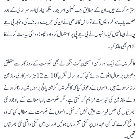
احترام کرتے ہیں۔ ان کے مطابق جب کیپٹن امریندر سنگھ بیماری اور سرجری کے بعد
صحت یاب ہو کر واپس آئے تو راہل گاندھی نے ان کی خیریت دریافت کی، جبکہ بی جے
پی نے ایسا نہیں کیا۔ انہوں نے بی جے پی پر ’استعمال کرو اور چھوڑ دو‘ کی سیاست کرنے کا
الزام بھی عائد کیا۔
کانگریس کے ایک اور رکن اسمبلی پرگٹ سنگھ نے بھی حکومت کے روزگار سے متعلق
دعووں پر سوال اٹھاتے ہوئے کہا کہ ہر سال تقریباً 10 سے 12 ہزار سرکاری ملازمین
ریٹائر ہوتے ہیں۔ انہوں نے دعویٰ کیا کہ کانگریس گزشتہ پانچ برسوں میں ریٹائر ہونے
والے ملازمین کی فہرست فراہم کر سکتی ہے، مگر حکومت بارہا مطالبے کے باوجود نئی
بھرتیوں کی مکمل فہرست پیش نہیں کر سکی۔ انہوں نے حکومت سے مطالبہ کیا کہ وہ
واضح کرے کہ کن عہدوں پر کتنی تقرریاں ہوئیں اور ان میں کتنی واقعی نئی بھرتیاں
تھیں۔