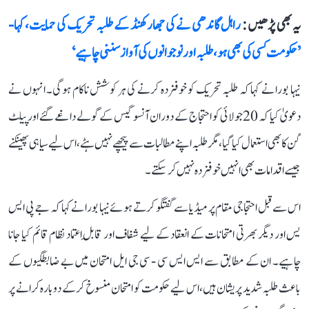
یہ بھی پڑھیں :
راہل گاندھی نے کی جھارکھنڈ کے طلبہ تحریک کی حمایت، کہا-
’حکومت کسی کی بھی ہو، طلبہ اور نوجوانوں کی آواز سننی چاہیے‘
نیہا بورا نے کہا کہ طلبہ تحریک کو خوفزدہ کرنے کی ہر کوشش ناکام ہوگی۔ انہوں نے
دعویٰ کیا کہ 20 جولائی کو احتجاج کے دوران آنسو گیس کے گولے داغے گئے اور پیلٹ
گن کا بھی استعمال کیا گیا، مگر طلبہ اپنے مطالبات سے پیچھے نہیں ہٹے، اس لیے سیاہی پھینکنے
جیسے اقدامات بھی انہیں خوفزدہ نہیں کر سکتے۔
اس سے قبل احتجاجی مقام پر میڈیا سے گفتگو کرتے ہوئے نیہا بورا نے کہا کہ جے پی ایس
یس اور دیگر بھرتی امتحانات کے انعقاد کے لیے شفاف اور قابلِ اعتماد نظام قائم کیا جانا
چاہیے۔ ان کے مطابق سے ایس ایس سی - سی جی ایل امتحان میں بے ضابطگیوں کے
باعث طلبہ شدید پریشان ہیں، اس لیے حکومت کو امتحان منسوخ کرکے دوبارہ کرانے پر