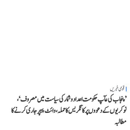
قومی خبریں
’پنجاب کی عآپ حکومت اعداد و شمار کی سیاست میں مصروف‘،
نوکریوں کے دعووں پر کانگریس کا حملہ، وائٹ پیپر جاری کرنے کا
مطالبہ