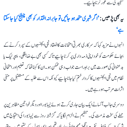
سنجیدگی سے غور کرنا چاہیے۔
یہ بھی پڑھیں :
’اگر شہری متحد ہو جائیں تو جابرانہ اقتدار کو بھی چیلنج کیا جا سکتا
ہے‘
انہوں نے مزید کہا کہ سرکاری بھرتی امتحانات کا انعقاد نجی ایجنسیوں کے سپرد کرنے کے
بجائے حکومت کو خود اپنی ذمہ داری پر کرنا چاہیے تاکہ کسی بھی بے ضابطگی، پیپر لیک یا
بدعنوانی کی صورت میں براہِ راست جواب دہی ممکن ہو۔ ان کا کہنا تھا کہ تعلیم اور امتحانی
نظام میں نجی ایجنسیوں کا کردار ختم کیا جانا چاہیے کیونکہ اس سے طلبہ کے مستقبل پر منفی
اثرات مرتب ہو رہے ہیں۔
دوسری جانب آئسا نے ایک بیان جاری کرتے ہوئے نیہا بورا اور دیگر خواتین مظاہرین پر
حملے کی سخت مذمت کی۔ تنظیم نے الزام لگایا کہ گزشتہ روز سے نیہا بورا کی احتجاج میں
شرکت کے خلاف نفرت انگیز مہم چلائی جا رہی تھی اور اسی ماحول کے نتیجے میں یہ واقعہ