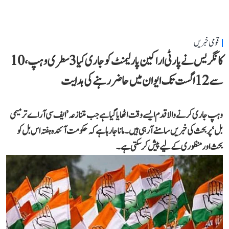
قومی خبریں
کانگریس نے پارٹی اراکین پارلیمنٹ کو جاری کیا 3 سطری وہپ، 10
سے 12 اگست تک ایوان میں حاضر رہنے کی ہدایت
وہپ جاری کرنے والا قدم ایسے وقت اٹھایا گیا ہے جب متنازعہ ’ایف سی آر اے ترمیمی
بل‘ پر بحث کی خبریں سامنے آ رہی ہیں۔ مانا جا رہا ہے کہ حکومت آئندہ ہفتہ اس بل کو
بحث اور منظوری کے لیے پیش کر سکتی ہے۔