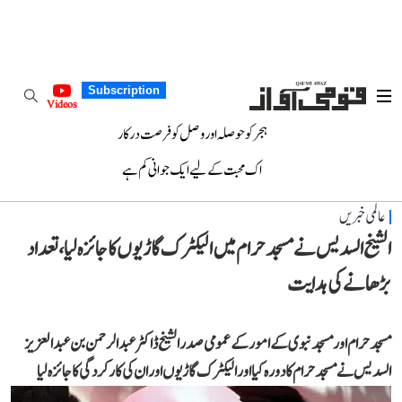
Subscription
Videos
ہجر کو حوصلہ اور وصل کو فرصت درکار
اک محبت کے لیے ایک جوانی کم ہے
عالمی خبریں
الشیخ السدیس نے مسجد حرام میں الیکٹرک گاڑیوں کا جائزہ لیا، تعداد
بڑھانے کی ہدایت
مسجد حرام اور مسجد نبوی کے امور کے عمومی صدر الشیخ ڈاکٹر عبدالرحمن بن عبدالعزیز
السدیس نے مسجد حرام کا دورہ کیا اور الیکٹرک گاڑیوں اور ان کی کارکردگی کا جائزہ لیا