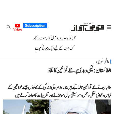
Subscription
Videos
ہجر کو حوصلہ اور وصل کو فرصت درکار
اک محبت کے لیے ایک جوانی کم ہے
عالمی خبریں
افغانستان: نیکی و بدی پر نئے قوانین کا نفاذ
طالبان نے نئے قوانین نافذ کیے ہیں جو روزمرہ کی زندگی کے پہلوؤں جیسے خواتین کے
لباس، عوامی نقل و حمل، موسیقی، بال مونڈنے اور تقریبات کا احاطہ کرتے ہیں