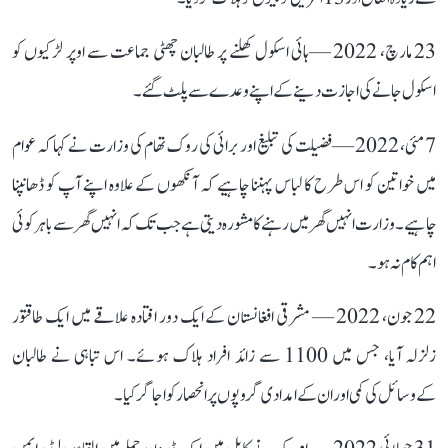
23 مارچ، 2022 —ہائی اسکول کھلنے پر طالبان چھٹی جماعت سے اوپر لڑکیوں کو
اسکول جانے کی اجازت دینے کے اپنے وعدے سے پلٹ گئے۔
7 مئی، 2022 —فضیلت کی تبلیغ اور برائی کی روک تھام کی وزارت نے کہا کہ عوام
میں خواتین کو اس طرح کا لباس پہننا چاہیے کہ آنکھوں کے علاوہ اپنے آپ کو ڈھانپنا
چاہیے۔ وزارت انہیں گھر میں رہنے کا مشورہ دیتی ہے جب تک کہ انہیں گھر سے باہر کوئی
اہم کام نہ ہو۔
22 جون، 2022 — مشرقی افغانستان کے ایک دور افتادہ علاقے میں ایک طاقتور
زلزلہ آیا، جس میں 1100 سے زائد افراد ہلاک ہوئے۔ اس تباہی نے طالبان
کےوسائل کی کمی اور ان کے امدادی گروپوں پر انحصار کو اجاگر کیا ۔