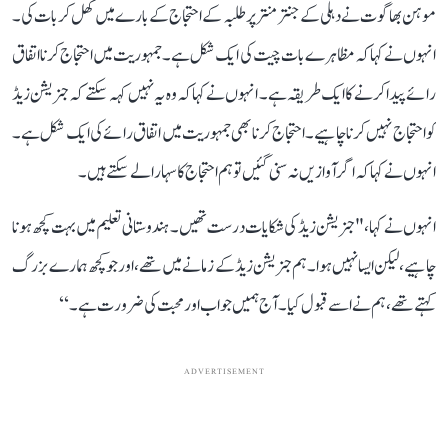
موہن بھاگوت نے دہلی کے جنتر منتر پر طلبہ کے احتجاج کے بارے میں کھل کر بات کی۔
انہوں نے کہا کہ مظاہرے بات چیت کی ایک شکل ہے۔ جمہوریت میں احتجاج کرنا اتفاق
رائے پیدا کرنے کا ایک طریقہ ہے۔ انہوں نے کہا کہ وہ یہ نہیں کہہ سکتے کہ جنریشن زیڈ
کو احتجاج نہیں کرنا چاہیے۔احتجاج کرنا بھی جمہوریت میں اتفاق رائے کی ایک شکل ہے۔
انہو ں نے کہا کہ اگر آوازیں نہ سنی گئیں تو ہم احتجاج کا سہارا لے سکتے ہیں۔
انہوں نے کہا، " جنریشن زیڈ کی شکایات درست تھیں۔ ہندوستانی تعلیم میں بہت کچھ ہونا
چاہیے، لیکن ایسا نہیں ہوا۔ ہم جنریشن زیڈ کے زمانے میں تھے، اور جو کچھ ہمارے بزرگ
کہتے تھے، ہم نےاسے قبول کیا۔ آج ہمیں جواب اور محبت کی ضرورت ہے۔‘‘
ADVERTISEMENT