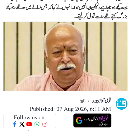
بہت کچھ ہونا چاہیے، لیکن ایسا نہیں ہوا۔انہوں نے کہا کہ جس زمانے میں وہ تھے،جو کچھ
بزرگ کہتے تھے، اسے قبول کر لیتے۔
قومی آواز بیورو
Published: 07 Aug 2026, 6:11 AM
Follow us on: