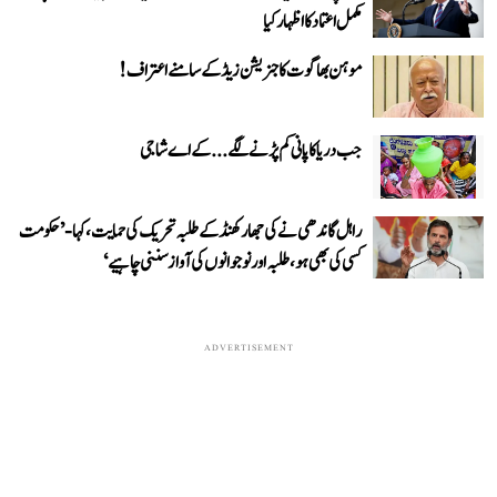
مکمل اعتماد کا اظہار کیا
موہن بھاگوت کا جنریشن زیڈ کے سامنے اعتراف!
جب دریا کا پانی کم پڑنے لگے...کے اے شاجی
راہل گاندھی نے کی جھارکھنڈ کے طلبہ تحریک کی حمایت، کہا- ’حکومت
کسی کی بھی ہو، طلبہ اور نوجوانوں کی آواز سننی چاہیے‘
ADVERTISEMENT