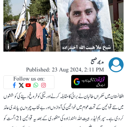
i
مدیحہ فصیح
Published: 23 Aug 2024, 2:11 PM
Follow us on:
افغانستان میں حکمراں طالبان نے برائی کا مقابلہ کرنے اور نیکی کو فروغ دینے کی کوششوں
میں نئے قوانین کے تحت عوام میں خواتین کی آوازوں اور بے نقاب چہروں پر پابندی عائد
کر دی ہے۔ سپریم لیڈر ہیبت اللہ اخندزادہ کی منظوری کے بعد یہ قوانین 21 اگست کو