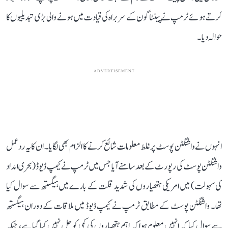
کرتے ہوئے ٹرمپ نے پینٹاگون کے سربراہ کی قیادت میں ہونے والی بڑی تبدیلیوں کا
حوالہ دیا۔
ADVERTISEMENT
انہوں نے واشنگٹن پوسٹ پر غلط معلومات شائع کرنے کا الزام بھی لگایا۔ ان کا یہ ردعمل
واشنگٹن پوسٹ کی رپورٹ کے بعد سامنے آیا جس میں ٹرمپ نے کیمپ ڈیوڈ (بحری امداد
کی سہولت) میں امریکی ہتھیاروں کی شدید قلت کے بارے میں ہیگستھ سے سوال کیا
تھا۔ واشنگٹن پوسٹ کے مطابق ٹرمپ نے کیمپ ڈیوڈ میں ملاقات کے دوران ہیگستھ
سے سوال کیا کہ انہیں معلوم ہوا کہ اہم ہتھیاروں کی کمی کو حل نہیں کیا گیا ہے، جبکہ