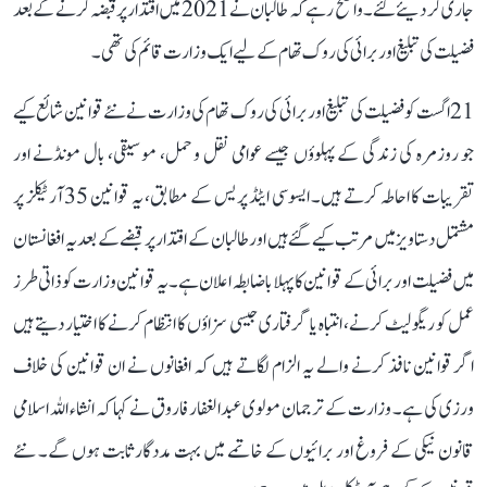
جاری کر دیئے گئے۔ واضح رہے کہ طالبان نے 2021 میں اقتدار پر قبضہ کرنے کے بعد
فضیلت کی تبلیغ اور برائی کی روک تھام کے لیے ایک وزارت قائم کی تھی۔
21 اگست کو فضیلت کی تبلیغ اور برائی کی روک تھام کی وزارت نے نئے قوانین شائع کیے
جو روزمرہ کی زندگی کے پہلوؤں جیسے عوامی نقل و حمل، موسیقی، بال مونڈنے اور
تقریبات کا احاطہ کرتے ہیں۔ ایسوسی ایٹڈ پریس کے مطابق، یہ قوانین 35 آرٹیکلز پر
مشتمل دستاویز میں مرتب کیے گئے ہیں اور طالبان کے اقتدار پر قبضے کے بعد یہ افغانستان
میں فضیلت اور برائی کے قوانین کا پہلا باضابطہ اعلان ہے۔ یہ قوانین وزارت کو ذاتی طرز
عمل کو ریگولیٹ کرنے، انتباہ یا گرفتاری جیسی سزاؤں کا انتظام کرنے کا اختیار دیتے ہیں
اگر قوانین نافذ کرنے والے یہ الزام لگاتے ہیں کہ افغانوں نے ان قوانین کی خلاف
ورزی کی ہے۔ وزارت کے ترجمان مولوی عبدالغفار فاروق نے کہا کہ انشاء اللہ اسلامی
قانون نیکی کے فروغ اور برائیوں کے خاتمے میں بہت مددگار ثابت ہوں گے۔ نئے