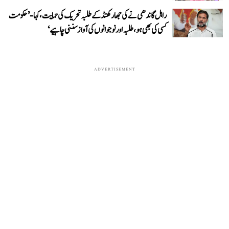
راہل گاندھی نے کی جھارکھنڈ کے طلبہ تحریک کی حمایت، کہا- ’حکومت
کسی کی بھی ہو، طلبہ اور نوجوانوں کی آواز سننی چاہیے‘
ADVERTISEMENT