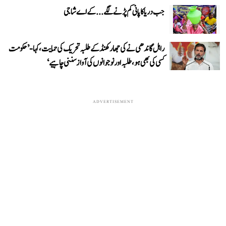
جب دریا کا پانی کم پڑنے لگے...کے اے شاجی
راہل گاندھی نے کی جھارکھنڈ کے طلبہ تحریک کی حمایت، کہا- ’حکومت
کسی کی بھی ہو، طلبہ اور نوجوانوں کی آواز سننی چاہیے‘
ADVERTISEMENT