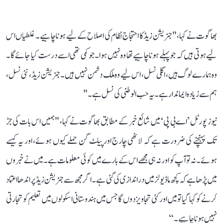
بھاگوت نے کہا، " جنریشن زیڈ کا احتجاج نظام کی اصلاح کے لیے ہونا چاہیے۔ غلطیاں اس
لیے ہوتی ہیں کہ جو پہلے ہونا چاہیے تھا وہ نہیں ہوا۔ جو کمی تھی اسے درست کیا جائے گا۔
وہ ہمارے لوگ ہیں، اگلی نسل، اس لیے وہ ملک دشمن نہیں ہیں۔ جنریشن زیڈ ، نئی نسل،
ہم سے زیادہ ایماندار ہے۔ یہ حب الوطنی کی نسل ہے۔"
نیوز پورٹل ’اے بی پی‘ میں شائع خبر کے مطابق بھاگوت نے کہا، "ہمیں اس بات کی جڑ
تک پہنچنے کی ضرورت ہے کہ لاٹھی چارج اور پیلٹ گن حملے کیوں ہوئے، اور یہ کیسے
ہوئے۔ نہ تو آپ کو اور نہ ہی مجھے اس کے بارے میں کوئی معلومات ہے۔ میں نے خبروں
میں پڑھا ہے کہ کچھ ماڈیولز میں دراندازی کی گئی ہے۔ اگر مجھ سے جنریشن زیڈ پر اندھا اعتماد
کرنے کو کہا گیا تو میں اور کئی تجاویز دوں گا جس میں ہندوستانی اسکولوں میں تعلیم کو تجارتی
نہیں ہونا چاہیے۔‘‘