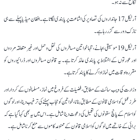
نکاح سے نہ ہو ۔
آرٹیکل 17 جانداروں کی تصاویر کی اشاعت پر پابندی لگاتا ہے۔ افغان میڈیا پہلے سے ہی
نازک دور سے گزر رہا ہے۔
آرٹیکل 19 موسیقی بجانے، تنہا خواتین مسافروں کی نقل و حمل اور غیر متعلقہ مردوں
اور عورتوں کے اختلاط پر پابندی عائد کرتا ہے۔ یہ قانون مسافروں اور ڈرائیوروں کو
مقررہ اوقات میں نماز ادا کرنے کا پابند کرتا ہے۔
وزارت کی ویب سائٹ کے مطابق، فضیلت کے فروغ میں نماز، مسلمانوں کے کردار اور
طرز عمل کو اسلامی قانون کے مطابق بنانا، خواتین کو حجاب پہننے کی ترغیب دینا، اور لوگوں
کو اسلام کے پانچ ستونوں کی تعمیل کی دعوت دینا شامل ہے۔ اس میں یہ بھی کہا گیا ہے کہ
برائی کے خاتمے میں لوگوں کو اسلامی قانون کے ممنوعہ کاموں سے منع کرنا شامل ہے۔