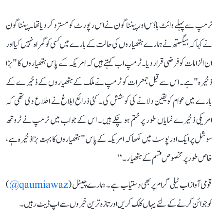
ٹرمپ سے پہلے وائٹ ہاؤس اور پینٹاگون نے اس رپورٹ کو مسترد کر دیا تھا۔ پینٹاگون
نے کہا کہ ہیگستھ نے ہمارے ہتھیاروں کی حالت کے بارے میں کسی کو گمراہ نہیں کیا اور
ان الزامات کو فرضی قرار دیا۔ٹرمپ اب کہتے ہیں کہ امریکہ کے پاس ہتھیاروں کا "بڑا
ذخیرہ" ہے۔ اس سے قبل جمعرات کو ٹرمپ نے ملک کے ہتھیاروں کے ذخیرے کے
بارے میں عوام کو یقین دلانے کی کوشش کی۔ کئی ذرائع ابلاغ نے اطلاع دی تھی کہ
امریکی ذخیرے نمایاں طور پر ختم ہو چکے ہیں۔ اس کے جواب میں ٹرمپ نے ٹروتھ
سوشل پر ایک اور پوسٹ میں لکھا کہ امریکہ کے پاس "ہتھیاروں کا بہت بڑا ذخیرہ ہے،
خاص طور پر مخصوص قسم کے ہتھیار۔‘‘
قومی آواز اب ٹیلی گرام پر بھی دستیاب ہے۔ ہمارے چینل (
qaumiawaz@
)
کو جوائن کرنے کے لئے یہاں کلک کریں اور تازہ ترین خبروں سے اپ ڈیٹ رہیں۔