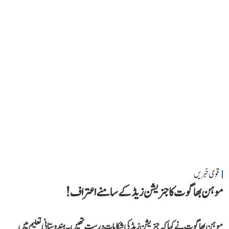
قومی خبریں
موہن بھاگوت کا جنریشن زیڈ کے سامنے اعتراف!
موہن بھاگوت نے کہاکہ جنریشن زیڈ کی شکایات درست تھیں۔ ہندوستانی تعلیم میں