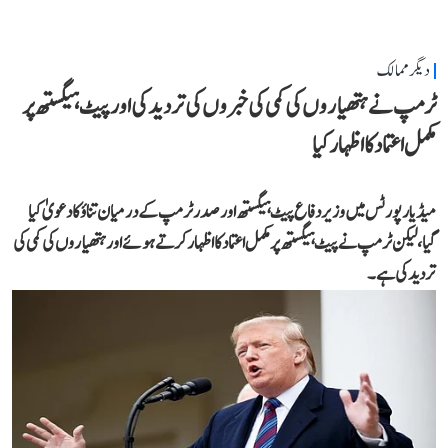
دیگر ممالک
ٹرمپ نے ہتھیاروں کی کمی کی خبروں کی تردید کی اور پیٹ ہیگستھ پر
مکمل اعتماد کا اظہار کیا
میڈیا رپورٹس میں وزیر دفاع پیٹ ہیگستھ اور صدر ٹرمپ کے درمیان تناؤ کا دعویٰ کیا
گیا، لیکن ٹرمپ نے پیٹ ہیگستھ پر مکمل اعتماد کا اظہار کرتے ہوئے اور ہتھیاروں کی کمی کی
تردید کی ہے۔