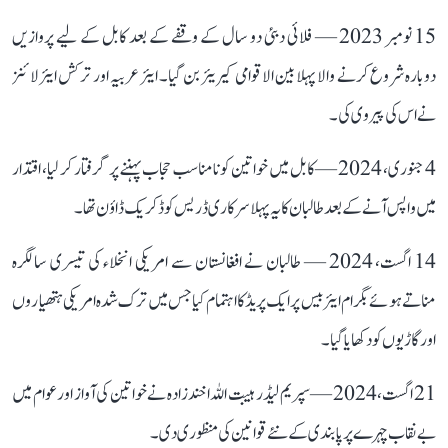
15 نومبر 2023 — فلائی دبئی دو سال کے وقفے کے بعد کابل کے لیے پروازیں
دوبارہ شروع کرنے والا پہلا بین الاقوامی کیریئر بن گیا۔ ایئر عربیہ اور ترکش ایئر لائنز
نے اس کی پیروی کی۔
4 جنوری، 2024 —کابل میں خواتین کو نامناسب حجاب پہننے پر گرفتار کر لیا، اقتدار
میں واپس آنے کے بعد طالبان کا یہ پہلا سرکاری ڈریس کوڈ کریک ڈاؤن تھا۔
14 اگست، 2024 — طالبان نے افغانستان سے امریکی انخلاء کی تیسری سالگرہ
مناتے ہوئے بگرام ایئر بیس پر ایک پریڈ کا اہتمام کیا جس میں ترک شدہ امریکی ہتھیاروں
اور گاڑیوں کو دکھایا گیا۔
21 اگست، 2024 — سپریم لیڈر ہیبت اللہ اخندزادہ نے خواتین کی آواز اور عوام میں
بے نقاب چہرے پر پابندی کے نئے قوانین کی منظوری دی۔