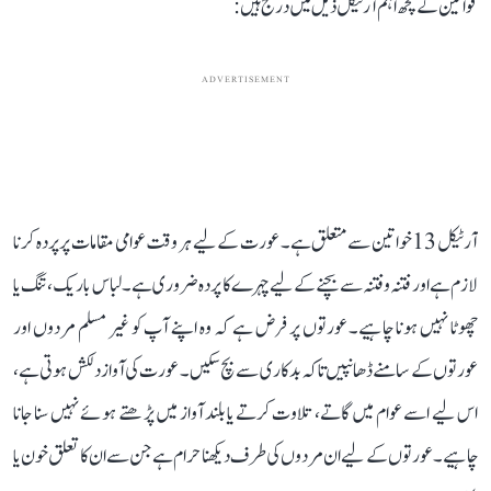
قوانین کے کچھ اہم آرٹیکل ذیل میں درج ہیں:
ADVERTISEMENT
آرٹیکل 13 خواتین سے متعلق ہے۔ عورت کے لیے ہر وقت عوامی مقامات پر پردہ کرنا
لازم ہے اور فتنہ و فتنہ سے بچنے کے لیے چہرے کا پردہ ضروری ہے۔ لباس باریک، تنگ یا
چھوٹا نہیں ہونا چاہیے۔ عورتوں پر فرض ہے کہ وہ اپنے آپ کو غیر مسلم مردوں اور
عورتوں کے سامنے ڈھانپیں تاکہ بدکاری سے بچ سکیں۔ عورت کی آواز دلکش ہوتی ہے،
اس لیے اسے عوام میں گاتے، تلاوت کرتے یا بلند آواز میں پڑھتے ہوئے نہیں سنا جانا
چاہیے۔ عورتوں کے لیے ان مردوں کی طرف دیکھنا حرام ہے جن سے ان کا تعلق خون یا