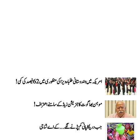
امریکہ میں ہندوستانی طلباء ویزا کی منظوری میں 62 فیصد کی کمی!
موہن بھاگوت کا جنریشن زیڈ کے سامنے اعتراف!
جب دریا کا پانی کم پڑنے لگے...کے اے شاجی