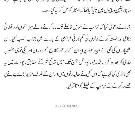
سابقہ ​​یقین دہانیوں میں بتا یا گیا تھا کہ مسئلہ کو حل کر لیا گیا ہے۔
اخبار نے دعویٰ کیا کہ ٹرمپ نے طویل فاصلے تک مار کرنے والے میزائلوں اور فضائی
دفاعی مداخلت کرنے والوں کی کم ہوتی فراہمی کے بارے میں جواب طلب کیا۔ ان
ہتھیاروں کی کمی نے مبینہ طور پر ایران کے ساتھ تنازع کے دوران امریکی فوجی منصوبہ
بندی کو محدود کر دیا تھا۔نیوز پورٹل ’آج تک‘ میں شائع خبر کے مطابق رپورٹ میں یہ
بھی دعویٰ کیا گیا ہے کہ اس کمی نے حالیہ دنوں میں ایران کے خلاف مزید بڑے پیمانے پر
حملے نہ کرنے کے ٹرمپ کے فیصلے کو متاثر کیا۔
ADVERTISEMENT