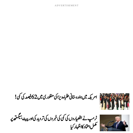
ADVERTISEMENT
امریکہ میں ہندوستانی طلباء ویزا کی منظوری میں 62 فیصد کی کمی!
ٹرمپ نے ہتھیاروں کی کمی کی خبروں کی تردید کی اور پیٹ ہیگستھ پر
مکمل اعتماد کا اظہار کیا