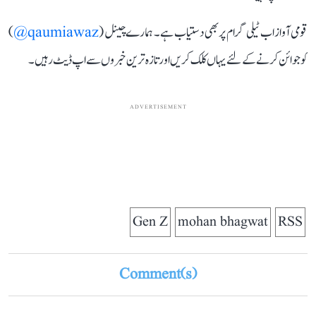
قومی آواز اب ٹیلی گرام پر بھی دستیاب ہے۔ ہمارے چینل (
qaumiawaz@
)
کو جوائن کرنے کے لئے یہاں کلک کریں اور تازہ ترین خبروں سے اپ ڈیٹ رہیں۔
ADVERTISEMENT
Gen Z
mohan bhagwat
RSS
Comment(s)