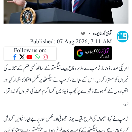
قومی آواز بیورو
Published: 07 Aug 2026, 7:11 AM
Follow us on:
امریکی صدر ڈونالڈ ٹرمپ نے وزیر دفاع پیٹ ہیگستھ کے ساتھ کسی قسم کے تنازعہ کی
خبروں کو مسترد کر دیا۔ اس کے بجائے، ٹرمپ نے ہیگستھ پر مکمل اعتماد کا اظہار کیا اور
ہتھیاروں کے کم ہوتے ذخیرے پر کیمپ ڈیوڈ میں گرما گرم بحث کی خبروں کو غلط قرار
دیا۔
ٹرمپ نے کہا، "ہمیشہ کی طرح، فیک نیوز ، جھوٹی اور مکمل طور پر بے بنیاد افواہیں گردش
کر رہی ہیں۔ میں پیٹ ہیگستھ کے کام سے بہت خوش ہوں۔" ہیگستھ پر اپنے اعتماد کا اظہار