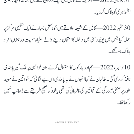
31 جولائی 2022 — امریکہ نے کابل میں ایک ڈرون حملے میں القاعدہ لیڈرایمن
الظواہری کو ہلاک کر دیا۔
30 ستمبر 2022 — کابل کے شیعہ علاقے میں خودکش بمبار نے ایک تعلیمی مرکز پر
حملہ کیا جس میں یونیورسٹی میں داخلہ کا امتحان دینے والے طلباء سمیت درجنوں افراد
ہلاک ہو گئے ۔
10 نومبر، 2022 — جم اور پارکوں کا استعمال کرنے والی خواتین پر ملک گیر پابندی
نافذ کر دی گئی ۔ طالبان نے کہا انہوں نے یہ پابندی اس لیے لگائی کہ خواتین نے مبینہ
طور پر صنفی علیحدگی کے قوانین کی نافرمانی کی تھی یا خود کو صحیح طریقے سے ڈھانپ نہیں
رکھا تھا۔
ADVERTISEMENT