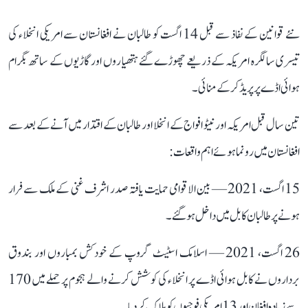
نئے قوانین کے نفاذ سے قبل 14 اگست کو طالبان نے افغانستان سے امریکی انخلاء کی
تیسری سالگرہ امریکہ کے ذریعے چھوڑے گئے ہتھیاروں اور گاڑیوں کے ساتھ بگرام
ہوائی اڈے پر پریڈ کر کے منائی۔
تین سال قبل امریکہ اور نیٹو افواج کے انخلا اور طالبان کے اقتدار میں آنے کے بعد سے
افغانستان میں رونما ہوئے اہم واقعات:
15 اگست، 2021 — بین الاقوامی حمایت یافتہ صدر اشرف غنی کے ملک سے فرار
ہونے پر طالبان کابل میں داخل ہو گئے۔
26 اگست، 2021 — اسلامک اسٹیٹ گروپ کے خودکش بمباروں اور بندوق
برداروں نے کابل ہوائی اڈے پر انخلاء کی کوشش کرنے والے ہجوم پر حملے میں 170
سے زیادہ افغان اور 13 امریکی فوجیوں کو ہلاک کر دیا۔