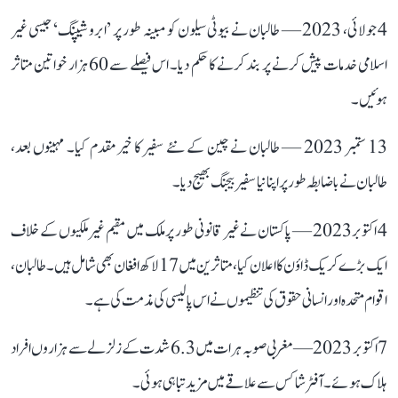
4 جولائی، 2023 — طالبان نے بیوٹی سیلون کو مبینہ طور پر ’ابرو شیپنگ‘ جیسی غیر
اسلامی خدمات پیش کرنے پر بند کرنے کا حکم دیا۔ اس فیصلے سے 60 ہزار خواتین متاثر
ہوئیں ۔
13 ستمبر 2023 — طالبان نے چین کے نئے سفیر کا خیرمقدم کیا۔ مہینوں بعد،
طالبان نے باضابطہ طور پر اپنا نیا سفیر بیجنگ بھیج دیا۔
4 اکتوبر 2023 — پاکستان نے غیر قانونی طور پر ملک میں مقیم غیر ملکیوں کے خلاف
ایک بڑے کریک ڈاؤن کا اعلان کیا، متاثرین میں 17 لاکھ افغان بھی شامل ہیں۔ طالبان،
اقوام متحدہ اور انسانی حقوق کی تنظیموں نے اس پالیسی کی مذمت کی ہے۔
7 اکتوبر 2023 — مغربی صوبہ ہرات میں 6.3 شدت کے زلزلے سے ہزاروں افراد
ہلاک ہوئے۔ آفٹر شاکس سے علاقے میں مزید تباہی ہوئی ۔