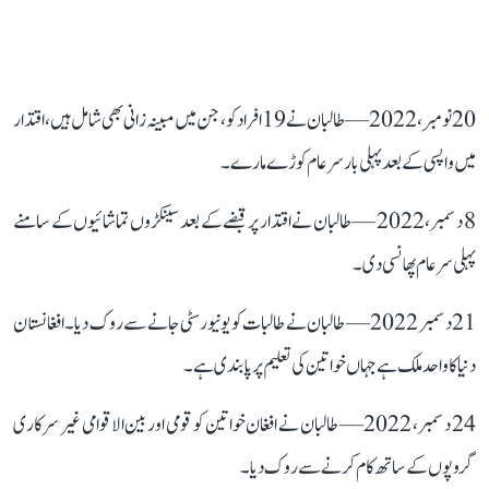
20 نومبر، 2022 — طالبان نے 19 افراد کو، جن میں مبینہ زانی بھی شامل ہیں، اقتدار
میں واپسی کے بعد پہلی بار سرعام کوڑے مارے۔
8 دسمبر، 2022 — طالبان نے اقتدار پر قبضے کے بعد سینکڑوں تماشائیوں کے سامنے
پہلی سرعام پھانسی دی۔
21 دسمبر 2022 — طالبان نے طالبات کو یونیورسٹی جانے سے روک دیا۔ افغانستان
دنیا کا واحد ملک ہے جہاں خواتین کی تعلیم پر پابندی ہے۔
24 دسمبر، 2022 — طالبان نے افغان خواتین کو قومی اور بین الاقوامی غیر سرکاری
گروپوں کے ساتھ کام کرنے سے روک دیا۔