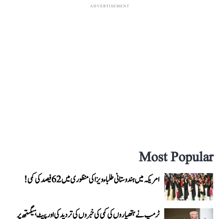
ADVERTISEMENT
Most Popular
امریکہ میں ہندوستانی طلباء ویزا کی منظوری میں 62 فیصد کی کمی!
ٹرمپ نے ہتھیاروں کی کمی کی خبروں کی تردید کی اور پیٹ ہیگستھ پر