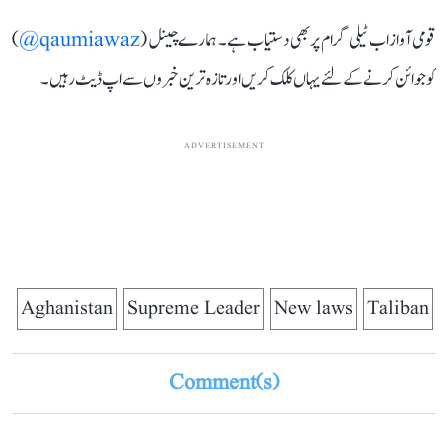
قومی آواز اب ٹیلی گرام پر بھی دستیاب ہے۔ ہمارے چینل (
qaumiawaz@
)
کو جوائن کرنے کے لئے یہاں کلک کریں اور تازہ ترین خبروں سے اپ ڈیٹ رہیں۔
ADVERTISEMENT
Aghanistan
Supreme Leader
New laws
Taliban
Comment(s)