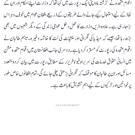
اقوام متحدہ نے گزشتہ ماہ اپنی ایک رپورٹ میں کہا تھا کہ وزارت اپنے احکام اور ان کے
نفاذ کے لیے استعمال کیے جانے والے طریقوں کے ذریعے افغان عوام میں خوف و ہراس
بڑھا رہی ہے۔ علاوہ ازیں وزارت کا عمل دخل عوامی زندگی کے دیگر شعبوں میں بھی
بڑھ رہا تھا، جیسے کہ میڈیا کی نگرانی اور منشیات کی لت کا خاتمہ وغیرہ۔ تاہم طالبان نے
اقوام متحدہ کی رپورٹ کو مسترد کر دیا ہے۔ دوسری جانب افغانستان میں اقوام متحدہ مشن
میں انسانی حقوق خدمات کی سربراہ فیونا فریزر کے مطابق رپورٹ میں بیان کردہ متعدد
مسائل اور ان پر طالبان کا موقف کہ نگرانی بڑھتی چلی جائے گی، تمام افغانوں خاص طور
پر خواتین اور لڑکیوں کے لیے اہم تشویش کا باعث ہے۔
ADVERTISEMENT