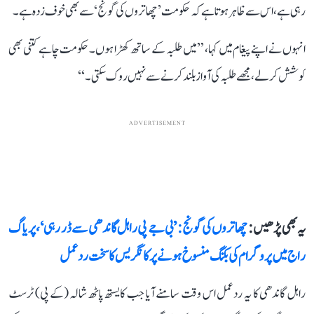
رہی ہے، اس سے ظاہر ہوتا ہے کہ حکومت ’چھاتروں کی گونج‘ سے بھی خوف زدہ ہے۔
انہوں نے اپنے پیغام میں کہا، ’’میں طلبہ کے ساتھ کھڑا ہوں۔ حکومت چاہے کتنی بھی
کوشش کر لے، مجھے طلبہ کی آواز بلند کرنے سے نہیں روک سکتی۔‘‘
ADVERTISEMENT
یہ بھی پڑھیں :
چھاتروں کی گونج: ’بی جے پی راہل گاندھی سے ڈر رہی‘، پریاگ
راج میں پروگرام کی بکنگ منسوخ ہونے پر کانگریس کا سخت ردعمل
راہل گاندھی کا یہ ردعمل اس وقت سامنے آیا جب کایستھ پاٹھ شالہ (کے پی) ٹرسٹ