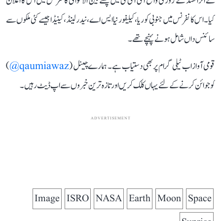
نے اتراکھنڈ کے روڑکی واقع آئی آئی ٹی میں چھٹے بین الاقوامی کانفرنس میں اس کا اعلان
کیا۔ اس کانفرنس میں جنوبی کوریا، کیلیفورنیا ایس اے، نیدر لینڈ، کینیڈا جیسے کئی ملکوں سے
سائنس داں شامل ہونے پہنچے تھے۔
قومی آواز اب ٹیلی گرام پر بھی دستیاب ہے۔ ہمارے چینل (
qaumiawaz@
)
کو جوائن کرنے کے لئے یہاں کلک کریں اور تازہ ترین خبروں سے اپ ڈیٹ رہیں۔
ADVERTISEMENT
Image
ISRO
NASA
Earth
Moon
Space