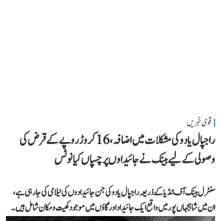
قومی خبریں
راجپال یادو کی مشکلات میں اضافہ، 16 کروڑ روپے کے قرض کی
وصولی کے لیے بینک نے جائیداوں پر چسپاں کیا نوٹس
سنٹرل بینک آف انڈیا کے ذریعہ راجپال یادو کی جن جائیدادوں کی نیلامی کی جا رہی ہے،
ان میں شاہجہاں پور میں واقع ایک جائیداد اور گاؤں میں موجود کھیت و مکان شامل ہیں۔