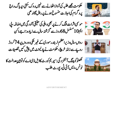
حکومت مجھے طلبہ کی آواز اٹھانے سے نہیں روک سکتی، پریاگ راج
پروگرام کی اجازت منسوخ ہونے پر راہل گاندھی
موسمی اثرات الگ کرنے پر بھی دہلی کی حقیقی آلودگی میں اضافہ، پی
ایم 10 مسلسل 68 روز سے گزشتہ سال سے زیادہ: اجے ماکن
رواں سال وزیر اعظم نریندر مودی کے غیر ملکی دوروں پر 74 کروڑ
روپے سے زائد خرچ، حکومت نے پارلیمنٹ میں پیش کیں تفصیلات
لکھنؤ کوچنگ آتشزدگی: سپریم کورٹ کا ایل ڈی اے کو توہینِ عدالت کا
نوٹس، ایس آئی ٹی رپورٹ طلب
ADVERTISEMENT