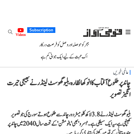
Subscription
Videos
ہجر کو حوصلہ اور وصل کو فرصت درکار
اک محبت کے لیے ایک جوانی کم ہے
عالمی خبریں
چاند پر طلوع آفتاب کا انوکھا نظارہ، بلیو گھوسٹ لینڈر نے بھیجی حیرت
انگیز تصویر
بلیو گھوسٹ لینڈر نے 3.8 لاکھ کلومیٹر دور چاند سے طلوع ہوتے سورج کی جو تصویر
کھینچی ہے، یہ ایک سیلفی ہے۔ 'اسرو' بھی 'مانو مشن' کے تحت سال 2040 میں چاند پر
ہندوستانی کے قدم رکھنے کی تیاری کر رہا ہے۔