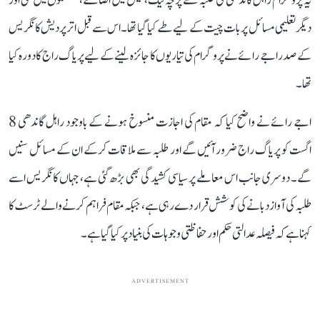
یہ پروگرام راہل گاندھی کی طلبہ سے پرچہ لیک، فیس میں اضافے، نشستوں میں کمی اور
دیگر تعلیمی مسائل پر بات چیت کے لیے طے کیا گیا تھا۔ اس سے قبل اتر پردیش کانگریس
کے صدر اجے رائے نے پروگرام کی تیاریوں کا جائزہ لینے کے لیے پریاگ راج کا دورہ کیا
تھا۔
اجے رائے نے واضح کیا کہ مقام کی اجازت منسوخ ہونے کے باوجود راہل گاندھی 8
اگست کو پریاگ راج ضرور آئیں گے اور طلبہ سے ملاقات کرکے ان کے مسائل سنیں
گے۔ دوسری جانب اس معاملے پر سیاسی کشیدگی بھی بڑھ گئی ہے، جہاں کانگریس اسے
طلبہ کی آواز دبانے کی کوشش قرار دے رہی ہے، جبکہ مقام فراہم کرنے والے ٹرسٹ کا
کہنا ہے کہ فیصلہ عدالتی حکم اور حفاظتی وجوہات کی بنیاد پر کیا گیا ہے۔
ADVERTISEMENT