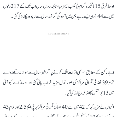
اوسط فرق 15 مائیکروگرام فی مکعب میٹر رہا، جبکہ رواں سال اب تک کے 217 دنوں
میں سے 144 دن ایسے رہے جن میں آلودگی گزشتہ سال سے زیادہ ریکارڈ کی گئی۔
ADVERTISEMENT
اجے ماکن کے مطابق موسمی اثرات الگ کرنے پر گزشتہ سال سے موازنہ رکھنے والے
تمام 39 فضائی نگرانی مراکز کی صورتحال مزید خراب پائی گئی اور اوسطاً اے کیو آئی
میں 13 پوائنٹس کا اضافہ ریکارڈ کیا گیا۔
انہوں نے مزید کہا کہ 42 میں سے 40 فضائی نگرانی مراکز پر پی ایم 2.5 اور تمام 43