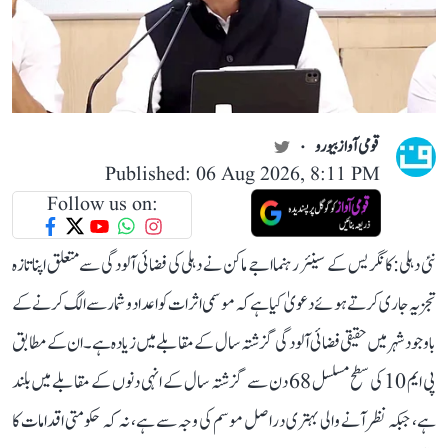
قومی آواز بیورو
Published: 06 Aug 2026, 8:11 PM
Follow us on:
نئی دہلی: کانگریس کے سینئر رہنما اجے ماکن نے دہلی کی فضائی آلودگی سے متعلق اپنا تازہ
تجزیہ جاری کرتے ہوئے دعویٰ کیا ہے کہ موسمی اثرات کو اعداد و شمار سے الگ کرنے کے
باوجود شہر میں حقیقی فضائی آلودگی گزشتہ سال کے مقابلے میں زیادہ ہے۔ ان کے مطابق
پی ایم 10 کی سطح مسلسل 68 دن سے گزشتہ سال کے انہی دنوں کے مقابلے میں بلند
ہے، جبکہ نظر آنے والی بہتری دراصل موسم کی وجہ سے ہے، نہ کہ حکومتی اقدامات کا