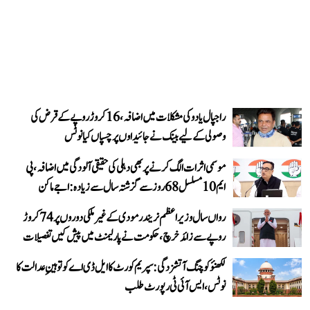
راجپال یادو کی مشکلات میں اضافہ، 16 کروڑ روپے کے قرض کی
وصولی کے لیے بینک نے جائیداوں پر چسپاں کیا نوٹس
موسمی اثرات الگ کرنے پر بھی دہلی کی حقیقی آلودگی میں اضافہ، پی
ایم 10 مسلسل 68 روز سے گزشتہ سال سے زیادہ: اجے ماکن
رواں سال وزیر اعظم نریندر مودی کے غیر ملکی دوروں پر 74 کروڑ
روپے سے زائد خرچ، حکومت نے پارلیمنٹ میں پیش کیں تفصیلات
لکھنؤ کوچنگ آتشزدگی: سپریم کورٹ کا ایل ڈی اے کو توہینِ عدالت کا
نوٹس، ایس آئی ٹی رپورٹ طلب