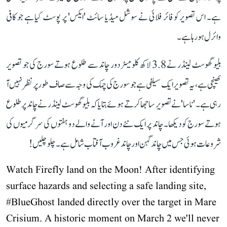
ہے۔ اس تصویر کو فائر فلائی نے سوشل میڈیا سائٹ 'ایکس' پر پوسٹ کیا ہے جو کافی
وائرل ہو رہا ہے۔
بلیو گھوسٹ لینڈر نے 3.8 لاکھ کلومیٹر دور چاند سے طلوع ہوتے سورج کی جو تصویر
کھینچی ہے، یہ تصویر ایک سیلفی ہے جو سورج کی چمک کی وجہ سے صاف طور پر نظر نہیں آ
رہی ہے۔ 'ناسا' نے تصویر ساجھا کرتے ہوئے بتایا کہ بلیو گھوسٹ لینڈر نے چاند پر طلوع
ہوتے سورج کو دیکھا۔ چاند پر ایک نئے دن اور آنے والے دو ہفتوں کی سرگرمیوں کی
شروعات ہوئی جس میں چاند گہن اور چاند غروب آفتاب شامل ہے۔ چلو چلیں!
Watch Firefly land on the Moon! After identifying
surface hazards and selecting a safe landing site,
#BlueGhost
landed directly over the target in Mare
Crisium. A historic moment on March 2 we'll never