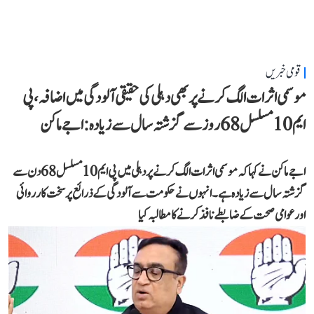
قومی خبریں
موسمی اثرات الگ کرنے پر بھی دہلی کی حقیقی آلودگی میں اضافہ، پی
ایم 10 مسلسل 68 روز سے گزشتہ سال سے زیادہ: اجے ماکن
اجے ماکن نے کہا کہ موسمی اثرات الگ کرنے پر دہلی میں پی ایم 10 مسلسل 68 دن سے
گزشتہ سال سے زیادہ ہے۔ انہوں نے حکومت سے آلودگی کے ذرائع پر سخت کارروائی
اور عوامی صحت کے ضابطے نافذ کرنے کا مطالبہ کیا