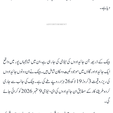
دیا ہے۔
ADVERTISEMENT
بینک کے ذریعہ جن جائیدادوں کی نیلامی کی جا رہی ہے، ان میں شاہجہاں پور میں واقع
ایک جائیداد اور گاؤں میں موجود کھیت و مکان شامل ہیں۔ بینک نے ان دونوں جائیدادوں
کی ریزرو قیمت 3 کروڑ 19 لاکھ 26 ہزار روپے طے کی ہے۔ بینک کی جانب سے جاری
کردہ طریقۂ کار کے مطابق ان جائیدادوں کی ای-نیلامی 9 ستمبر 2026 کو کرائی جائے
گی۔