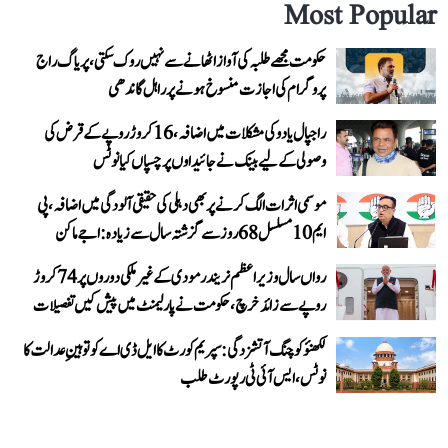
Most Popular
حکومت مجھے طلبہ کی آواز اٹھانے سے نہیں روک سکتی، پریاگ راج
پروگرام کی اجازت منسوخ ہونے پر راہل گاندھی
راجپال یادو کی مشکلات میں اضافہ، 16 کروڑ روپے کے قرض کی
وصولی کے لیے بینک نے جائیداوں پر چسپاں کیا نوٹس
موسمی اثرات الگ کرنے پر بھی دہلی کی حقیقی آلودگی میں اضافہ، پی
ایم 10 مسلسل 68 روز سے گزشتہ سال سے زیادہ: اجے ماکن
رواں سال وزیر اعظم نریندر مودی کے غیر ملکی دوروں پر 74 کروڑ
روپے سے زائد خرچ، حکومت نے پارلیمنٹ میں پیش کیں تفصیلات
لکھنؤ کوچنگ آتشزدگی: سپریم کورٹ کا ایل ڈی اے کو توہینِ عدالت کا
نوٹس، ایس آئی ٹی رپورٹ طلب