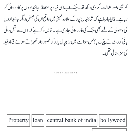
کو بھی بطور ضمانت گروی رکھا تھا۔ بینک اب اسی بنیاد پر متعلقہ جائیدادوں پر کارروائی کر
رہا ہے۔ بتایا جا رہا ہے کہ شاہجہاں پور کے علاوہ ممبئی میں واقع ان کی بعض دیگر جائیدادوں
کی وصولی کے لیے بھی بینک کی کارروائی جاری ہے۔ قابل ذکر ہے کہ اس سے قبل دہلی
ہائی کورٹ نے چیک باؤنس معاملے میں راجپال یادو کو قصوروار ٹھہراتے ہوئے 3 ماہ قید
کی سزا سنائی تھی۔
ADVERTISEMENT
Property
loan
central bank of india
bollywood