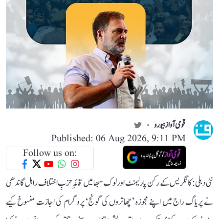
قومی آواز بیورو
Published: 06 Aug 2026, 9:11 PM
Follow us on:
نئی دہلی: کانگریس کے رکن پارلیمنٹ اور لوک سبھا میں قائدِ حزبِ اختلاف راہل گاندھی
نے پریاگ راج میں اپنے مجوزہ ’چھاتروں کی گونج‘ پروگرام کی اجازت منسوخ کیے