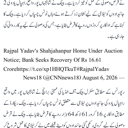
نے قرض وصولی کے عمل کو تیز کر دیا ہے۔ بینک نے شاہجہاں پور واقع راجپال یادو کی 2
جائیدادوں کو نیلامی کے لیے نشان زد کرتے ہوئے وہاں نوٹس چسپاں کر دیا ہے۔ بینک کا
کہنا ہے کہ اداکار پر کروڑوں روپے کا قرض بقایا ہے، جس کی وصولی کے لیے یہ کارروائی کی
جا رہی ہے۔
Rajpal Yadav's Shahjahanpur Home Under Auction
Notice; Bank Seeks Recovery Of Rs 16.61
Crore
https://t.co/xp1HHQTkuT
#RajpalYadav
August 6, 2026
— News18 (@CNNnews18)
رپورٹس کے مطابق سنٹرل بینک آف انڈیا کی ممبئی برانچ نے شاہجہاں پور میں واقع
راجپال یادو کی جائیدادوں پر نیلامی سے متعلق نوٹس چسپاں کر دیا ہے۔ بینک ریکارڈ کے
مطابق اداکار پر 16 کرور 61 لاکھ 64 ہزار روپے کا قرض بقایا ہے۔ بینک نے قرض
وصولی کے لیے گروی رکھی گئی جائیدادوں کو اپنے قبضے میں لے کر نیلامی کا عمل شروع کر