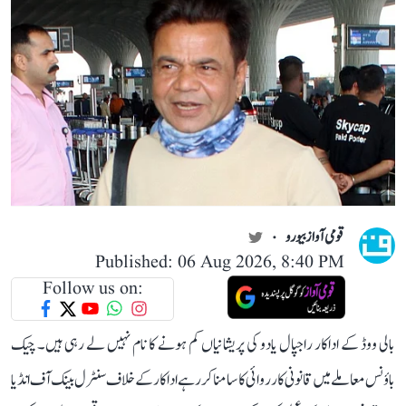
قومی آواز بیورو
Published: 06 Aug 2026, 8:40 PM
Follow us on:
بالی ووڈ کے اداکار راجپال یادو کی پریشانیاں کم ہونے کا نام نہیں لے رہی ہیں۔ چیک
باؤنس معاملے میں قانونی کارروائی کا سامنا کر رہے اداکار کے خلاف سنٹرل بینک آف انڈیا