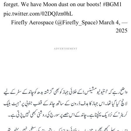
forget. We have Moon dust on our boots!
#BGM1
pic.twitter.com/02DQJzn0hL
March 4,
— Firefly Aerospace (@Firefly_Space)
2025
ADVERTISEMENT
واضح رہے کہ 'انٹیوٹیو مشینس؛ کے خلائی جہاز کو بھی گزشتہ بدھ کو چاند کے سفر کے لیے
لانچ کیا گیا تھا۔ اس جہاز کا ہدف ڈرون کے ساتھ چاند کے قطب جنوبی پر 'جیٹ بلیک
کریٹر' کے نزدیک پہنچنا ہے۔ چاند کے اس حصے پر سورج کی روشنی کبھی نہیں پڑتی ہے۔