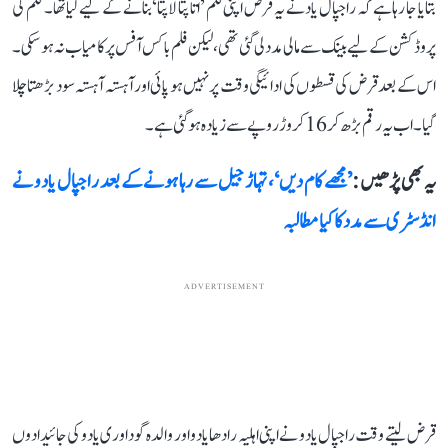
بتایا جا رہا ہے کہ راجپال یاد نے یہ قرض اپنی فلم ’اتا پتا لاپتا‘ بنانے کے لیے لیا تھا۔ فلم کی
پروڈکشن کے لیے بینک سے مالی مدد لی گئی تھی، لیکن فلم باکس آفس پر کامیاب نہ ہو سکی۔
اس کے بعد قرض کی قسطوں کی ادائیگی وقت پر نہیں ہو پائی اور آہستہ آہستہ سود بڑھتا چلا
گیا۔ اب یہ رقم بڑھ کر 16 کروڑ روپے سے زیادہ ہو گئی ہے۔
یہ بھی پڑھیں :
’مجھے کام دیں‘، تہاڑ جیل سے رہا ہونے کے بعد راجپال یادو نے
انڈسٹری سے مدد کا کیا مطالبہ
ADVERTISEMENT
قرض لیتے وقت راجپال یادو نے اپنی اہلیہ رادھا یادو اور والدہ گوداوری یادو کی جائیدادوں