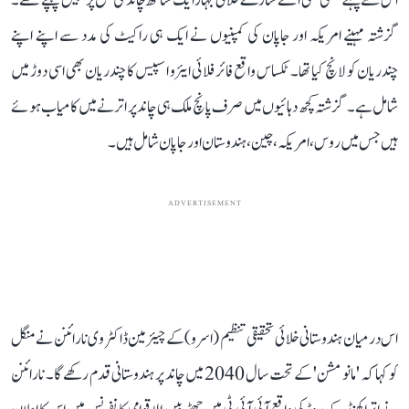
اس سے پہلے کبھی بھی اتنے سارے خلائی جہاز ایک ساتھ چاند کی سطح پر نہیں پہنچے تھے۔
گزشتہ مہینے امریکہ اور جاپان کی کمپنیوں نے ایک ہی راکیٹ کی مدد سے اپنے اپنے
چندریان کو لانچ کیا تھا۔ ٹکساس واقع فائر فلائی ایئرو اسپیس کا چندریان بھی اسی دوڑ میں
شامل ہے۔ گزشتہ کچھ دہائیوں میں صرف پانچ ملک ہی چاند پر اترنے میں کامیاب ہوئے
ہیں جس میں روس، امریکہ، چین، ہندوستان اور جاپان شامل ہیں۔
ADVERTISEMENT
اس درمیان ہندوستانی خلائی تحقیقی تنظیم (اسرو) کے چیئرمین ڈاکٹر وی نارائنن نے منگل
کو کہا کہ 'مانو مشن' کے تحت سال 2040 میں چاند پر ہندوستانی قدم رکھے گا۔ نارائنن