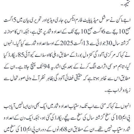
نتیجہ۔
اجے ماکن نے سوشل میڈیا پلیٹ فارم ایکس پر جاری ویڈیو اور تحریری بیان میں 5 اگست
صبح 10 بجے سے 6 اگست صبح 10 بجے تک کے اعداد و شمار پر مبنی ہے، جبکہ اس کا موازنہ
گزشتہ سال 30 جولائی سے 13 اگست 2025 کے اوسط اعداد و شمار سے کیا گیا۔ انہوں
نے کہا کہ مرکزی آلودگی کنٹرول بورڈ کے مطابق دہلی کا اوسط اے کیو آئی 85 ریکارڈ کیا
گیا، تاہم موسمی اثرات الگ کرنے کے بعد یہی اشاریہ 94 تک پہنچ جاتا ہے۔ ان کے
مطابق اس سے ظاہر ہوتا ہے کہ حقیقی فضائی آلودگی بظاہر نظر آنے والی صورتحال سے
زیادہ خراب ہے۔
انہوں نے کہا کہ مئی سے اب تک دستیاب اعداد و شمار میں ایک بھی دن ایسا نہیں آیا جب
پی ایم 10 کی سطح گزشتہ سال کی سطح سے نیچے ریکارڈ کی گئی ہو، جبکہ ایک دن کے اعداد و
شمار دستیاب نہیں تھے۔ ان کے مطابق ان 68 دنوں کے دوران پی ایم 10 کی سطح میں