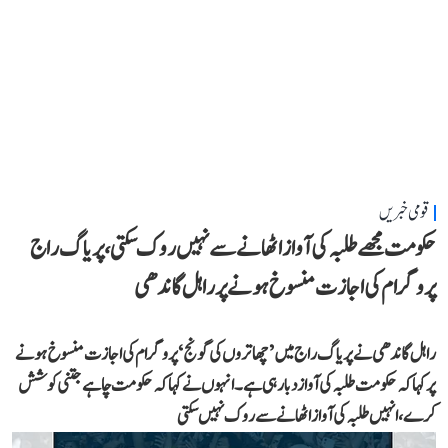
قومی خبریں
حکومت مجھے طلبہ کی آواز اٹھانے سے نہیں روک سکتی، پریاگ راج
پروگرام کی اجازت منسوخ ہونے پر راہل گاندھی
راہل گاندھی نے پریاگ راج میں ’چھاتروں کی گونج‘ پروگرام کی اجازت منسوخ ہونے
پر کہا کہ حکومت طلبہ کی آواز دبا رہی ہے۔ انہوں نے کہا کہ حکومت چاہے جتنی کوشش
کرے، انہیں طلبہ کی آواز اٹھانے سے روک نہیں سکتی