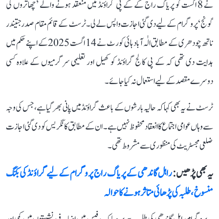
نے 8 اگست کو پریاگ راج کے کے پی گراؤنڈ میں منعقد ہونے والے ’چھاتروں کی
گونج‘ پروگرام کے لیے دی گئی اجازت واپس لے لی۔ ٹرسٹ کے قائم مقام صدر جتیندر
ناتھ چودھری کے مطابق الٰہ آباد ہائی کورٹ نے 14 اگست 2025 کے اپنے حکم میں
ہدایت دی تھی کہ کے پی کالج گراؤنڈ کو کھیل اور تعلیمی سرگرمیوں کے علاوہ کسی
دوسرے مقصد کے لیے استعمال نہ کیا جائے۔
ٹرسٹ نے یہ بھی کہا کہ حالیہ بارشوں کے باعث گراؤنڈ میں پانی بھر گیا ہے، جس کی وجہ
سے وہاں عوامی اجتماع کا انعقاد محفوظ نہیں ہے۔ ان کے مطابق کانگریس کو دی گئی اجازت
ضلعی مجسٹریٹ کی منظوری سے مشروط تھی۔
یہ بھی پڑھیں :
راہل گاندھی کے پریاگ راج پروگرام کے لیے گراؤنڈ کی بکنگ
منسوخ، طلبہ کی پڑھائی متاثر ہونے کا حوالہ