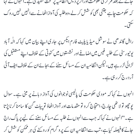
جانے کے بعد مرکزی حکومت اور اتر پردیش انتظامیہ پر سخت تنقید کی ہے۔ انہوں نے کہا
کہ حکومت چاہے جتنی بھی کوشش کر لے، وہ طلبہ کی آواز اٹھانے سے انہیں نہیں روک
سکتی۔
راہل گاندھی نے سوشل میڈیا پلیٹ فارم ایکس پر جاری اپنے بیان میں کہا کہ الٰہ آباد
یونیورسٹی کے طلبہ فیس میں اضافے اور نشستوں میں کٹوتی کے خلاف اپنے مستقبل کی
لڑائی لڑ رہے ہیں، لیکن انتظامیہ ان کے مسائل سننے کے بجائے ان کے خلاف ایف آئی
آر درج کر رہی ہے۔
انہوں نے کہا کہ مودی حکومت کی پالیسی نوجوانوں کی آواز دبانے پر مبنی ہے۔ سوال
پوچھو تو لاٹھی چارج، احتجاج کرو تو مقدمات اور آواز اٹھاؤ تو پیلٹ گن کا سامنا کرنا پڑتا
ہے۔‘‘ انہوں نے کہا کہ جب سے انہوں نے طلبہ کے مسائل سننے کے لیے پریاگ راج
جانے کا فیصلہ کیا ہے، تب سے انتظامیہ ان کے پروگرام کو روکنے کی ہر ممکن کوشش کر