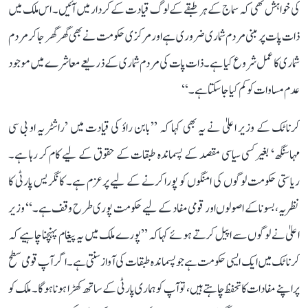
کی خواہش تھی کہ سماج کے ہر طبقے کے لوگ قیادت کے کردار میں آئیں۔ اس ملک میں
ذات پات پر مبنی مردم شماری ضروری ہے اور مرکزی حکومت نے بھی گھر گھر جا کر مردم
شماری کا عمل شروع کیا ہے۔ ذات پات کی مردم شماری کے ذریعے معاشرے میں موجود
عدم مساوات کو کم کیا جا سکتا ہے۔‘‘
کرناٹک کے وزیر اعلیٰ نے یہ بھی کہا کہ ’’بابن راؤ کی قیادت میں ’راشٹریہ او بی سی
مہاسنگھ‘ بغیر کسی سیاسی مقصد کے پسماندہ طبقات کے حقوق کے لیے کام کر رہا ہے۔
ریاستی حکومت لوگوں کی امنگوں کو پورا کرنے کے لیے پرعزم ہے۔ کانگریس پارٹی کا
نظریہ، بسونا کے اصولوں اور قومی مفاد کے لیے حکومت پوری طرح وقف ہے۔‘‘ وزیر
اعلیٰ نے لوگوں سے اپیل کرتے ہوئے کہا کہ ’’پورے ملک میں یہ پیغام پہنچنا چاہیے کہ
کرناٹک میں ایک ایسی حکومت ہے جو پسماندہ طبقات کی آواز سنتی ہے۔ اگر آپ قومی سطح
پر اپنے مفادات کا تحفظ چاہتے ہیں، تو آپ کو ہماری پارٹی کے ساتھ کھڑا ہونا ہوگا۔ ملک کو