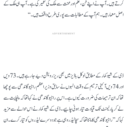
کرتے ہیں۔ آپ نے اپنے فن، علم اور محنت سے ملک کی تعمیر کی ہے۔ آپ ہی ملک کے
اصل معمار ہیں۔ ہم آپ کے مطالبات سے پوری طرح واقف ہیں۔‘‘
ADVERTISEMENT
ڈی کے شیو کمار کے مطابق لوکل باڈیز میں بھی ریزرویشن دیے جا رہے ہیں۔ 73 ویں
اور 74 ویں آئینی ترمیم کے وقت انہوں نے سابق وزیر اعظم راجیو گاندھی سے پوچھا
تھا کہ ان ترمیمات کی ضرورت کیوں ہے۔ اس پر راجیو گاندھی نے کہا تھا کہ پنچایت سے
لے کر پارلیمنٹ تک قیادت تیار ہونی چاہیے۔ ڈی کے شیوکمار نے اس حوالے سے مزید
کہا کہ ’’راجیو گاندھی کا ماننا تھا کہ سچا لیڈر وہی ہے جو دوسرے لیڈروں کو تیار کرے۔ ان