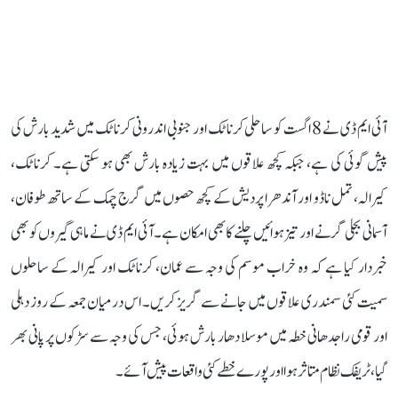
آئی ایم ڈی نے 8 اگست کو ساحلی کرناٹک اور جنوبی اندرونی کرناٹک میں شدید بارش کی
پیش گوئی کی ہے، جبکہ کچھ علاقوں میں بہت زیادہ بارش بھی ہو سکتی ہے۔ کرناٹک،
کیرالہ، تمل ناڈو اور آندھرا پردیش کے کچھ حصوں میں گرج چمک کے ساتھ طوفان،
آسمانی بجلی گرنے اور تیز ہوائیں چلنے کا بھی امکان ہے۔ آئی ایم ڈی نے ماہی گیروں کو بھی
خبردار کیا ہے کہ وہ خراب موسم کی وجہ سے عمان، کرناٹک اور کیرالہ کے ساحلوں
سمیت کئی سمندری علاقوں میں جانے سے گریز کریں۔ اس درمیان جمعہ کے روز دہلی
اور قومی راجدھانی خطہ میں موسلا دھار بارش ہوئی، جس کی وجہ سے سڑکوں پر پانی بھر
گیا، ٹریفک نظام متاثر ہوا اور پورے خطے کئی واقعات پیش آئے۔