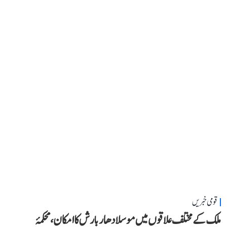
قومی خبریں
ملک کے مختلف علاقوں میں موسلادھار بارش کا امکان، محکمۂ