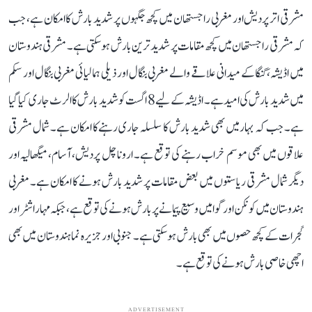
مشرقی اتر پردیش اور مغربی راجستھان میں کچھ جگہوں پر شدید بارش کا امکان ہے، جب
کہ مشرقی راجستھان میں کچھ مقامات پر شدید ترین بارش ہوسکتی ہے۔ مشرقی ہندوستان
میں اڈیشہ، گنگا کے میدانی علاقے والے مغربی بنگال اور ذیلی ہمالیائی مغربی بنگال اور سکم
میں شدید بارش کی امید ہے۔ اڈیشہ کے لیے 8 اگست کو شدید بارش کا الرٹ جاری کیا گیا
ہے۔ جب کہ بہار میں بھی شدید بارش کا سلسلہ جاری رہنے کا امکان ہے۔ شمال مشرقی
علاقوں میں بھی موسم خراب رہنے کی توقع ہے۔ اروناچل پردیش، آسام، میگھالیہ اور
دیگر شمال مشرقی ریاستوں میں بعض مقامات پر شدید بارش ہونے کا امکان ہے۔ مغربی
ہندوستان میں کونکن اور گوا میں وسیع پیمانے پر بارش ہونے کی توقع ہے، جبکہ مہاراشٹر اور
گجرات کے کچھ حصوں میں بھی بارش ہو سکتی ہے۔ جنوبی اور جزیرہ نما ہندوستان میں بھی
اچھی خاصی بارش ہونے کی توقع ہے۔
ADVERTISEMENT