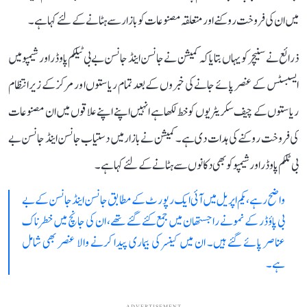
میں ان کی فروخت روکنے اور متعلقہ مصنوعات کو بازار سے ہٹانے کے لئے کہا ہے۔
ذرائع نے سنیچر کو یہاں بتایا کہ کمیشن نے جانسن اینڈ جانسن بے بی ٹیلکم پاوڈر اور شیمپو میں
ایسبسٹس کے عنصر پائے جانے کی خبروں کے بعد تمام ریاستوں ا ور مرکز کے زیرانتظام
ریاستوں کے چیف سکریٹریوں کو خط لکھا ہے انہیں اپنے اپنے علاقوں میں ان مصنوعات
کی فروخت روکنے کی ہدات دی ہے۔ کمیشن نے بازار میں دستیاب جانسن اینڈ جانسن بے
بی ٹلکم پاوڈر اور شیمپو کو بھی دکانوں سے ہٹانے کے لئے کہا ہے۔
واضح رہے، یکم اپریل میں آئی ایک رپورٹ کے مطابق جانسن اینڈ جانسن کے بے
بی پاؤڈر کے نمونے راجستھان میں جمع کئے گئے تھے، ان کی جانچ میں خطرناک
عناصر پائے گئے ہیں۔ ان میں کینسر کی بیماری پیدا کرنے والا عنصر بھی شامل
ہے۔
ADVERTISEMENT