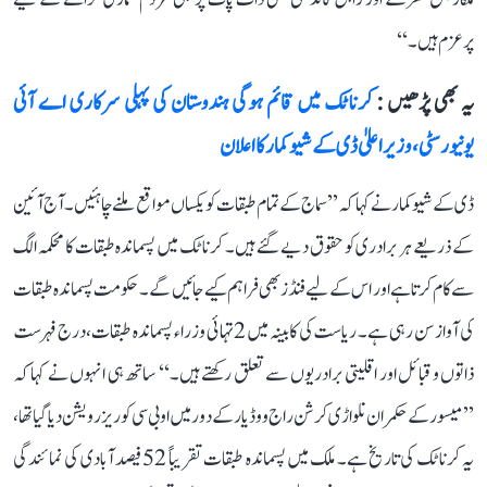
پرعزم ہیں۔‘‘
یہ بھی پڑھیں :
کرناٹک میں قائم ہوگی ہندوستان کی پہلی سرکاری اے آئی
یونیورسٹی، وزیر اعلیٰ ڈی کے شیوکمار کا اعلان
ڈی کے شیوکمار نے کہا کہ ’’سماج کے تمام طبقات کو یکساں مواقع ملنے چاہئیں۔ آج آئین
کے ذریعے ہر برادری کو حقوق دیے گئے ہیں۔ کرناٹک میں پسماندہ طبقات کا محکمہ الگ
سے کام کرتا ہے اور اس کے لیے فنڈز بھی فراہم کیے جائیں گے۔ حکومت پسماندہ طبقات
کی آواز سن رہی ہے۔ ریاست کی کابینہ میں 2 تہائی وزراء پسماندہ طبقات، درج فہرست
ذاتوں و قبائل اور اقلیتی برادریوں سے تعلق رکھتے ہیں۔‘‘ ساتھ ہی انہوں نے کہا کہ
’’میسور کے حکمران نلواڑی کرشن راج ووڈیار کے دور میں او بی سی کو ریزرویشن دیا گیا تھا،
یہ کرناٹک کی تاریخ ہے۔ ملک میں پسماندہ طبقات تقریباً 52 فیصد آبادی کی نمائندگی