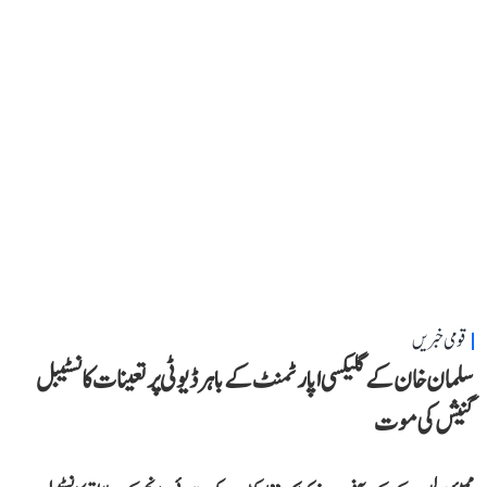
قومی خبریں
سلمان خان کے گلیکسی اپارٹمنٹ کے باہر ڈیوٹی پر تعینات کانسٹیبل
گنیش کی موت