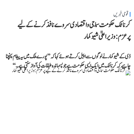
قومی خبریں
کرناٹک حکومت سماجی و اقتصادی سروے نافذ کرنے کے لیے
پرعزم: وزیر اعلیٰ شیوکمار
ڈی کے شیوکمار نے لوگوں سے اپیل کرتے ہوئے کہا کہ ’’پورے ملک میں یہ پیغام پہنچنا
چاہیے کہ کرناٹک میں ایک ایسی حکومت ہے جو پسماندہ طبقات کی آواز سنتی ہے۔‘‘