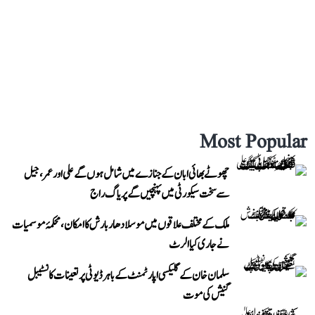
Most Popular
چھوٹے بھائی ابان کے جنازے میں شامل ہوں گے علی اور عمر، جیل
سے سخت سیکورٹی میں پہنچیں گے پریاگ راج
ملک کے مختلف علاقوں میں موسلادھار بارش کا امکان، محکمۂ موسمیات
نے جاری کیا الرٹ
سلمان خان کے گلیکسی اپارٹمنٹ کے باہر ڈیوٹی پر تعینات کانسٹیبل
گنیش کی موت