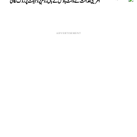
امریکی عدالت نے وائٹ ہاؤس کے بال روم پروجیکٹ پر روک لگائی
ADVERTISEMENT