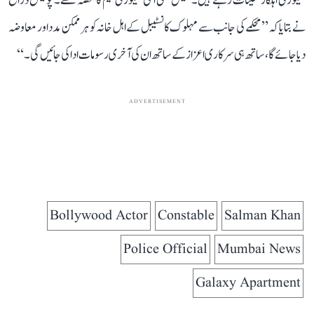
سیکورٹی اہلکار تعینات رہتے ہیں۔ گنیش بھی اسی سیکورٹی ٹیم کا حصہ تھے۔ پولیس ذرائع
نے بتایا کہ’’ محکمے کی جانب سے مہلوک کانسٹیبل کے اہل خانہ کو ہر ممکن مدد اور معاوضہ
دیا جائے گا، ساتھ ہی سرکاری اعزاز کے ساتھ ان کی آخری رسومات ادا کی جائیں گی۔‘‘
ADVERTISEMENT
Bollywood Actor
Constable
Salman Khan
Police Official
Mumbai News
Galaxy Apartment