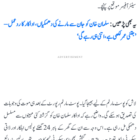
سینئر آفیسر موقع پر پہنچے۔
یہ بھی پڑھیں :
سلمان خان کو جان سے مارنے کی دھمکیاں، اداکار کا ردعمل –
’جتنی عمر لکھی ہے، اتنی ہی رہے گی‘
ADVERTISEMENT
لاش کو پوسٹ مارٹم کے لیے بھیجا گیا۔ پوسٹ مارٹم رپورٹ کے بعد ہی موت کی وجوہات
کی تصدیق ہو سکے گی۔ واضح رہے کہ اداکار سلمان خان کو گزشتہ کئی مہینوں سے مسلسل
دھمکی مل رہی ہے۔ اس وجہ سے ان کے گھر کے باہر 24 گھنٹے پولیس اہلکار اور ذاتی