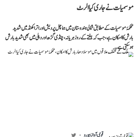
موسمیات نے جاری کیا الرٹ
محکمۂ موسمیات کے مطابق شمالی ہندوستان میں ہماچل پردیش اور اتراکھنڈ میں شدید
بارش کا امکان ہے، جب کہ ہفتے کے روز ہریانہ، چنڈی گڑھ اور دہلی میں بھی شدید بارش
ہوسکتی ہے۔
قومی آواز بیورو