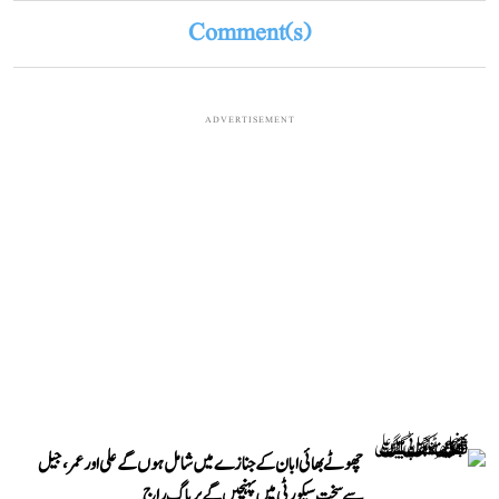
Comment(s)
ADVERTISEMENT
چھوٹے بھائی ابان کے جنازے میں شامل ہوں گے علی اور عمر، جیل
سے سخت سیکورٹی میں پہنچیں گے پریاگ راج