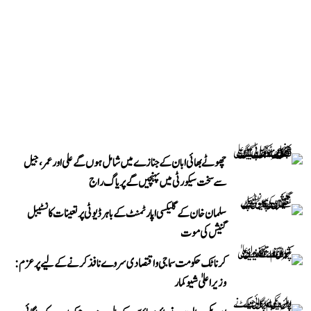
چھوٹے بھائی ابان کے جنازے میں شامل ہوں گے علی اور عمر، جیل
سے سخت سیکورٹی میں پہنچیں گے پریاگ راج
سلمان خان کے گلیکسی اپارٹمنٹ کے باہر ڈیوٹی پر تعینات کانسٹیبل
گنیش کی موت
کرناٹک حکومت سماجی و اقتصادی سروے نافذ کرنے کے لیے پرعزم:
وزیر اعلیٰ شیوکمار