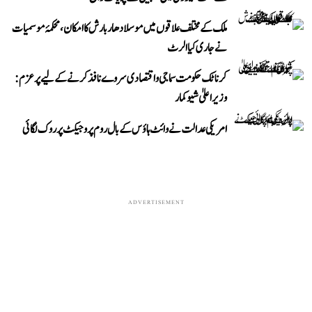
ملک کے مختلف علاقوں میں موسلادھار بارش کا امکان، محکمۂ موسمیات
نے جاری کیا الرٹ
کرناٹک حکومت سماجی و اقتصادی سروے نافذ کرنے کے لیے پرعزم:
وزیر اعلیٰ شیوکمار
امریکی عدالت نے وائٹ ہاؤس کے بال روم پروجیکٹ پر روک لگائی
ADVERTISEMENT