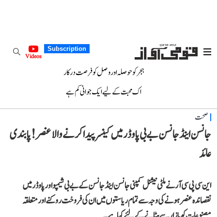
Subscription
Videos
ہجر کو حوصلہ اور وصل کو فرصت درکار
اک محبت کے لیے ایک جوانی کم ہے
صحت
جانسن اینڈ جانسن بے بی پاوڈر میں کینسر پیدا کرنے والا عنصر! پابندی
عائد
این سی پی سی آر نے ملٹی نیشنل کمپنی جانسن اینڈ جانسن کے بے بی شیمپو اور پاوڈر میں
نقصاندہ عنصر ہونے کی وجہ سے تمام ریاستوں میں ان کی فروخت روکنے اور متعلقہ
مصنوعات کو بازار سے ہٹانے کے لئے کہا ہے۔