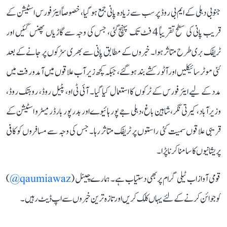
جنوبی دہلی کے ایم بی روڈ پر سب سے زیادہ پانی جمع ہو گیا، خصوصاً ایئر فورس اسٹیشن کے
قریب پانی کی سطح تقریباً 4 فٹ تک پہنچ گئی، جس کی وجہ سے گاڑیاں پھنس گئیں اور
ٹریفک بری طرح متاثر ہوا۔ خبروں کے مطابق پانی سے بھری سڑکوں پر جانے کے بعد
کئی موٹر سائیکلیں اور آٹو رکشے بند ہو گئے، جبکہ کچھ زیر آب علاقوں میں آمدورفت میں
مدد کے لیے ایئر فورس کے ٹرکوں کا استعمال کیا گیا۔ آئی ٹی او، پٹیل روڈ، روہتک روڈ،
وزیرآباد، کیرتی نگر، شاہین باغ، دہلی جے پور ہائیوے اور بدر پور بارڈر میٹرو اسٹیشن کے
قریبی علاقوں سمیت کئی راستوں پر ٹریفک متاثر رہا۔ جس کی وجہ سے مسافروں کو کافی
پریشانیوں کا سامنا کرنا پڑا۔
قومی آواز اب ٹیلی گرام پر بھی دستیاب ہے۔ ہمارے چینل (
qaumiawaz@
)
کو جوائن کرنے کے لئے یہاں کلک کریں اور تازہ ترین خبروں سے اپ ڈیٹ رہیں۔