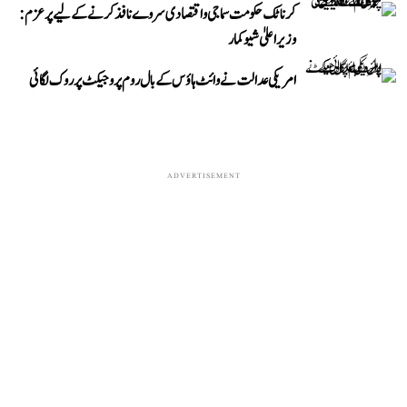
کرناٹک حکومت سماجی و اقتصادی سروے نافذ کرنے کے لیے پرعزم:
وزیر اعلیٰ شیوکمار
امریکی عدالت نے وائٹ ہاؤس کے بال روم پروجیکٹ پر روک لگائی
ADVERTISEMENT