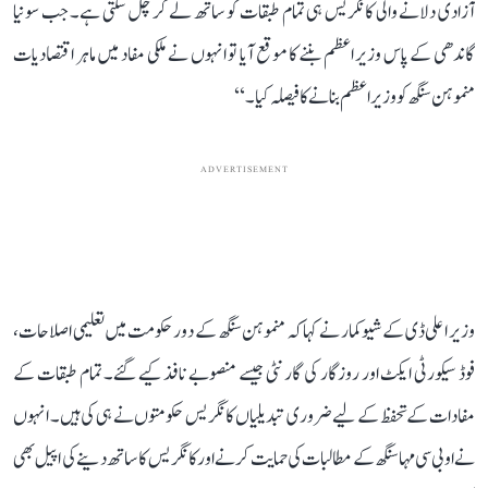
آزادی دلانے والی کانگریس ہی تمام طبقات کو ساتھ لے کر چل سکتی ہے۔ جب سونیا
گاندھی کے پاس وزیر اعظم بننے کا موقع آیا تو انہوں نے ملکی مفاد میں ماہر اقتصادیات
منموہن سنگھ کو وزیر اعظم بنانے کا فیصلہ کیا۔‘‘
ADVERTISEMENT
وزیر اعلی ڈی کے شیوکمار نے کہا کہ منموہن سنگھ کے دور حکومت میں تعلیمی اصلاحات،
فوڈ سیکورٹی ایکٹ اور روزگار کی گارنٹی جیسے منصوبے نافذ کیے گئے۔ تمام طبقات کے
مفادات کے تحفظ کے لیے ضروری تبدیلیاں کانگریس حکومتوں نے ہی کی ہیں۔ انہوں
نے او بی سی مہاسنگھ کے مطالبات کی حمایت کرنے اور کانگریس کا ساتھ دینے کی اپیل بھی