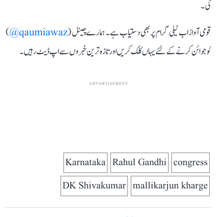
کی۔
قومی آواز اب ٹیلی گرام پر بھی دستیاب ہے۔ ہمارے چینل (
qaumiawaz@
)
کو جوائن کرنے کے لئے یہاں کلک کریں اور تازہ ترین خبروں سے اپ ڈیٹ رہیں۔
ADVERTISEMENT
Karnataka
Rahul Gandhi
congress
DK Shivakumar
mallikarjun kharge