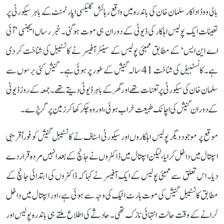
بالی ووڈ اداکار سلمان خان کی باندرہ میں واقع رہائش گلیکسی اپارٹمنٹ کے باہر سیکورٹی پر
تعینات ایک پولیس اہلکار کی ڈیوٹی کے دوران ہی موت ہوگئی۔ خبر رساں ایجنسی ’آئی
اے این ایس‘ کے مطابق ممبئی پولیس کے سینئر آفیسر نے کانسٹیبل کی شناخت کر دی
ہے۔ کانسٹبیل کی شناخت 41 سالہ گنیش کے طور پر ہوئی ہے۔ گنیش کئی برسوں سے
سلمان خان کی سیکورٹی پر تعنات تھے اور گھر کے باہر ڈیوٹی دیتے تھے۔ جمعہ کے روز ڈیوٹی
کے دوران گنیش کی اچانک طبیعت خراب ہوئی، اور وہ چکر کھا کر زمین پر گر پڑے۔
موقع پر موجود دیگر پولیس اہلکاروں اور سیکورٹی اسٹاف نے کانسٹیبل گنیش کو فوراً قریبی
اسپتال میں داخل کرایا، لیکن اسپتال میں ڈاکٹروں نے جانچ کے بعد انہیں مردہ قرار دے
دیا۔ اس تعلق سے ممبئی پولیس کے ایک آفیسر نے کہا کہ ڈاکٹروں کی ابتدائی جانچ کے
مطابق کانسٹیبل گنیش کی موت ہارٹ اٹیک کی وجہ سے ہوئی ہے، اور اسپتال میں داخل
کرانے کے وقت حالت انتہائی نازک تھی۔ حادثے کی اطلاع ملتے ہی باندرہ پولیس اور