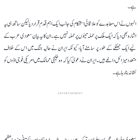
ہے۔
انہوں نے اس معاہدے کو علاقائی استحکام کی جانب ایک اہم قدم قرار دیا لیکن ساتھ ہی یہ
اشارہ بھی دیا کہ ایک ملک پر حملہ تینوں پر حملہ نہیں ہے۔ ان کا یہ بیان سعودی عرب کے
لیے ایک جھٹکے کے طور پر سامنے آیا، کیونکہ ایران نے حالیہ جنگ میں اس کے خلاف
متعدد میزائل داغے ہیں۔ ایران نے دعویٰ کیا کہ وہ خلیجی ممالک میں امریکی فوجی اڈوں کو
نشانہ بنا رہا ہے۔
ADVERTISEMENT
سعودی ولی عہد محمد بن سلمان، ترک صدر رجب طیب اردغان اور پاکستانی وزیر اعظم