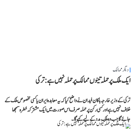
دیگر ممالک
ایک ملک پر حملہ تینوں ممالک پر حملہ نہیں ہے: ترکی
ترکی کے وزیر خارجہ ہاکان فیدان نے واضح کیا کہ یہ معاہدہ ایران یا کسی مخصوص ملک کے
خلاف نہیں ہے اور کسی رکن پر حملہ صرف اس صورت میں ایک مشترکہ خطرہ سمجھا
جائے گا جب وہ ملک مدد کے لیے کہے گا۔