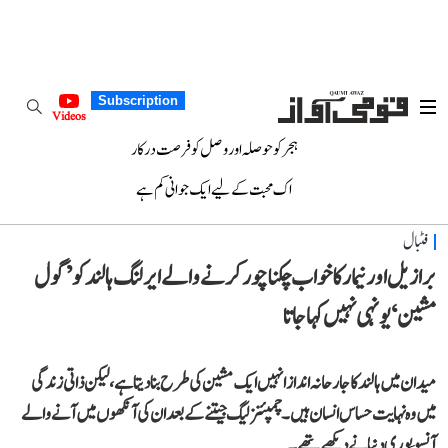
Subscription
Videos
ہجر کو حوصلہ اور وصل کو فرصت درکار
اک محبت کے لیے ایک جوانی کم ہے
فٹبال
برازیل اور نیمار کا خواب چکناچور کرنے والے ایرلنگ ہالند کو ’گول
مشین‘ یونہی نہیں کہا جاتا
میدان میں ہالند کا جارحانہ انداز انہیں ایک مشین کی طرح بنا دیتا ہے، لیکن ذاتی زندگی
میں وہ نہایت حساس انسان ہیں۔ چمپئنز لیگ جیتنے کے بعد ان کی آنکھوں میں آنے والے
آنسو پوری دنیا نے دیکھے تھے۔