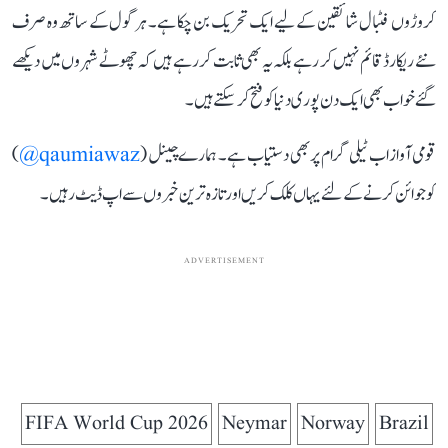
کروڑوں فٹبال شائقین کے لیے ایک تحریک بن چکا ہے۔ ہر گول کے ساتھ وہ صرف
نئے ریکارڈ قائم نہیں کر رہے بلکہ یہ بھی ثابت کر رہے ہیں کہ چھوٹے شہروں میں دیکھے
گئے خواب بھی ایک دن پوری دنیا کو فتح کر سکتے ہیں۔
قومی آواز اب ٹیلی گرام پر بھی دستیاب ہے۔ ہمارے چینل (
qaumiawaz@
)
کو جوائن کرنے کے لئے یہاں کلک کریں اور تازہ ترین خبروں سے اپ ڈیٹ رہیں۔
ADVERTISEMENT
FIFA World Cup 2026
Neymar
Norway
Brazil