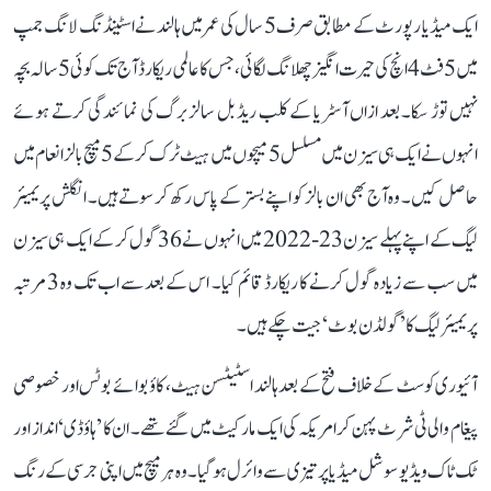
ایک میڈیا رپورٹ کے مطابق صرف 5 سال کی عمر میں ہالند نے اسٹینڈنگ لانگ جمپ
میں 5 فٹ 4 انچ کی حیرت انگیز چھلانگ لگائی، جس کا عالمی ریکارڈ آج تک کوئی 5 سالہ بچہ
نہیں توڑ سکا۔ بعد ازاں آسٹریا کے کلب ریڈ بل سالزبرگ کی نمائندگی کرتے ہوئے
انہوں نے ایک ہی سیزن میں مسلسل 5 میچوں میں ہیٹ ٹرک کر کے 5 میچ بالز انعام میں
حاصل کیں۔ وہ آج بھی ان بالز کو اپنے بستر کے پاس رکھ کر سوتے ہیں۔ انگلش پریمیئر
لیگ کے اپنے پہلے سیزن 23-2022 میں انہوں نے 36 گول کر کے ایک ہی سیزن
میں سب سے زیادہ گول کرنے کا ریکارڈ قائم کیا۔ اس کے بعد سے اب تک وہ 3 مرتبہ
پریمیئر لیگ کا ’گولڈن بوٹ‘ جیت چکے ہیں۔
آئیوری کوسٹ کے خلاف فتح کے بعد ہالند اسٹیٹسن ہیٹ، کاؤ بوائے بوٹس اور خصوصی
پیغام والی ٹی شرٹ پہن کر امریکہ کی ایک مارکیٹ میں گئے تھے۔ ان کا ’ہاؤڈی‘ انداز اور
ٹک ٹاک ویڈیو سوشل میڈیا پر تیزی سے وائرل ہو گیا۔ وہ ہر میچ میں اپنی جرسی کے رنگ