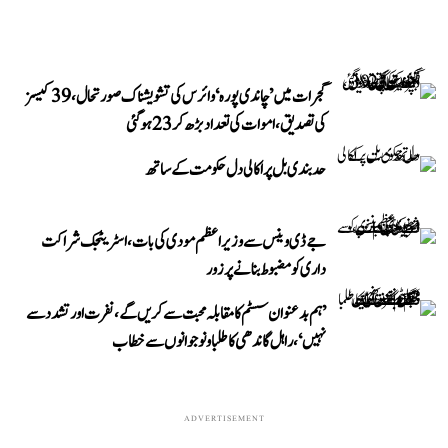
گجرات میں ’چاندی پورہ‘ وائرس کی تشویشناک صورتحال، 39 کیسز
کی تصدیق، اموات کی تعداد بڑھ کر 23 ہوگئی
حد بندی بل پر اکالی دل حکومت کے ساتھ
جے ڈی وینس سے وزیر اعظم مودی کی بات، اسٹریٹجک شراکت
داری کو مضبوط بنانے پر زور
’ہم بدعنوان سسٹم کا مقابلہ محبت سے کریں گے، نفرت اور تشدد سے
نہیں‘، راہل گاندھی کا طلبا و نوجوانوں سے خطاب
ADVERTISEMENT