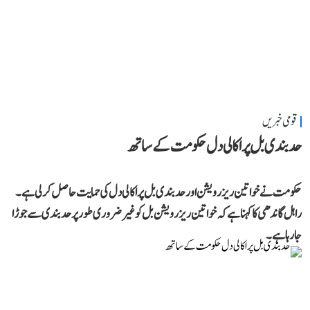
قومی خبریں
حد بندی بل پر اکالی دل حکومت کے ساتھ
حکومت نے خواتین ریزرویشن اور حد بندی بل پر اکالی دل کی حمایت حاصل کر لی ہے۔
راہل گاندھی کا کہنا ہے کہ خواتین ریزرویشن بل کو غیر ضروری طور پر حد بندی سے جوڑا
جا رہا ہے۔