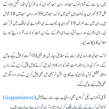
میں ریاست کے تمام لوک سبھا اور راجیہ سبھا ممبران کو مدعو کیا گیا تھا۔ تمل ناڈو کے
کل 57 ممبران پارلیمنٹ ہیں جن میں لوک سبھا میں 39 اور راجیہ سبھا میں 18 شامل
ہیں۔ ان میں سے صرف 19 ممبران پارلیمنٹ نے سی ایم وجے کی میٹنگ میں شرکت
کی۔ ڈی ایم کے اور اے آئی اے ڈی ایم کے نے اس بحث کو ڈرامہ قرار دیتے ہوئے
اجلاس کا بائیکاٹ کیا۔
لوک سبھا کی کاروباری فہرست کے مطابق، چار بل پیر یعنی 10 اگست کو پیش کیے جائیں
گے۔ مرکزی وزیر داخلہ امت شاہ کیرالہ کا نام تبدیل کرنے کا بل پیش کریں گے۔ وزیر
داخلہ نیشنل کوآپریٹو ڈیولپمنٹ کارپوریشن ترمیمی بل بھی پیش کریں گے اور دو دیگر بل
بھی پیش کیے جائیں گے۔
قومی آواز اب ٹیلی گرام پر بھی دستیاب ہے۔ ہمارے چینل (
qaumiawaz@
)
کو جوائن کرنے کے لئے یہاں کلک کریں اور تازہ ترین خبروں سے اپ ڈیٹ رہیں۔