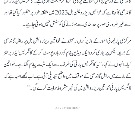
گاندھی کے درمیان اس معاملے پرکافی گرما گرم بحث ہوئی ہے۔ کانگریس لیڈر راہل
گاندھی کا کہنا ہے کہ خواتین ریزرویشن بل 2023 میں متفقہ طور پر منظور کیا گیا تھا اور
اسے غیر ضروری طور پر حد بندی سے جوڑنے کی کوشش نہیں ہونی چاہیے۔
مرکزی پارلیمانی امور کے وزیر کرن رجیجو نے خواتین ریزرویشن بل پر راہل گاندھی
کے ذریعہ ایکس پر جاری کردہ ایک ویڈیو پیغام کو دوبارہ پوسٹ کرکے کانگریس لیڈر پر طنز
کیا۔ انہوں نے کہا، "یہ کانگریس پارٹی کی طرف سے ایک مثبت پیغام لگتا ہے۔ خواتین
کے بارے میں راہل گاندھی کے موقف میں واضح تبدیلی آئی ہے۔ اب مجھے امید ہے کہ
کانگریس پارٹی خواتین ریزرویشن بل کی غیر مشروط حمایت کرے گی۔"
ADVERTISEMENT