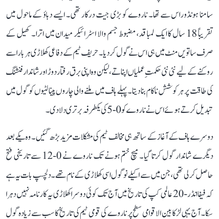
سامنا ہونڈوراس سے تھا۔ ناروے کو بڑی جیت درکار تھی۔ ایسے دباؤ کے ماحول میں
تقریباً 18 سال کا ایک لمبا قد، مضبوط جسم والا اسٹرائیکر میدان میں اترا۔ کھیل کے
صرف ساتویں منٹ میں ہی اس نے گول کر دیا۔ حریف ٹیم کے دفاعی کھلاڑی ہر بار اسے
روکنے کے لیے نئی نئی حکمتِ عملیاں اپناتے، لیکن وہ اپنی برق رفتار دوڑ اور شاندار فنشنگ
کی طاقت پر ہر کوشش ناکام بنا دیتا۔ پہلے ہاف میں ملنے والی چاروں پینالٹیوں کو گول میں
تبدیل کرتے ہوئے اس نے ناروے کو 0-5 کی یکطرفہ برتری دلا دی۔
دوسرے ہاف کے آغاز کے ساتھ ہی مخالف ٹیم کی مشکلات مزید بڑھ گئیں۔ وہ یکے بعد
دیگرے شاندار گول کرتا گیا۔ میچ ختم ہونے تک ناروے نے 0-12 سے تاریخی فتح
حاصل کر لی تھی، جن میں سے اکیلے نو گول اسی کھلاڑی کے نام تھے۔ دلچسپ بات یہ ہے
کہ فیفا انڈر-20 عالمی کپ کی تاریخ میں آج تک کوئی دوسرا کھلاڑی یہ کارنامہ نہیں دہرا
سکا۔ آج یہی لڑکا بین الاقوامی سطح پر ناروے کی قومی ٹیم کی تاریخ کا سب سے زیادہ گول