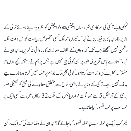
لیکن اب ترکی کی سرکاری خبر رساں ایجنسی انادولو ایجنسی کو انٹرویو دیتے ہوئے ترکی کے
وزیر خارجہ ہاکان فیدان نے کہا کہ تینوں ممالک کسی مخصوص ریاست کو اس وقت تک
دشمن نہیں سمجھتے جب تک کہ وہ ان کے خلاف معاندانہ کارروائی نہ کریں۔ فیدان نے
کہا، "ہمارے پاس تحریری طور پر ایسی کوئی چیز نہیں ہے جس پر ہم نے دستخط کیے ہوں جو
مشترکہ خطرے کی وضاحت کرتا ہو۔ کوئی بھی ملک جو ہم پر حملہ نہیں کرتا وہ ہمارے لیے
ہدف نہیں ہے۔ ترکی کے وزیر نے باہمی دفاع سے متعلق معاہدے کی شق کو تکنیکی طور
پر نیٹو کے آرٹیکل 5 سے مماثلت قرار دیا جس کے تحت 32 ارکان میں سے کسی ایک پر
حملہ سب پر حملہ تصور کیا جاتا ہے۔
پھر کب ایک پر حملہ سب پر حملہ تصور کیا جائے گا؟ فیدان نے وضاحت کی کہ ایک رکن