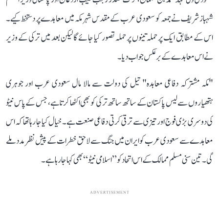
شہباز شریف نے جمعہ کو سعودی عرب کے مقدس شہر مکہ میں معاہدے پر دستخط کیے۔
اس کے مطابق ایک پر حملہ تینوں پر حملہ تصور کیا جائے گا لیکن بعد میں ترکی کے وزیر
نےاس معاہدے کے برعکس جواب دیا۔
"مکہ مشترکہ دفاعی معاہدہ" تیل کی دولت سے مالا مال سعودی عرب اور جوہری
ہتھیاروں سے لیس پاکستان کے ساتھ ساتھ ترکی کو بھی اکٹھا کرتا ہے، جس کے پاس نیٹو
کی دوسری بڑی فوج اور تیزی سے ترقی کرتی دفاعی صنعت ہے۔ خیال کیا جا رہا تھا کہ اس
معاہدے سے سعودی عرب کو ایران میں جنگ سے لاحق خطرات کے پیش نظر مدد ملے
گی۔ تین سنی مسلم ممالک کے اس اتحاد کو ’’اسلامی نیٹو‘‘ بھی کہا جا رہا ہے۔
ADVERTISEMENT