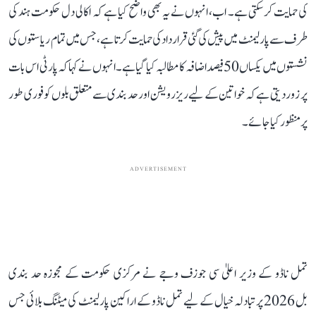
کی حمایت کر سکتی ہے۔ اب، انہوں نے یہ بھی واضح کیا ہے کہ اکالی دل حکومت ہند کی
طرف سے پارلیمنٹ میں پیش کی گئی قرارداد کی حمایت کرتا ہے، جس میں تمام ریاستوں کی
نشستوں میں یکساں 50 فیصد اضافہ کا مطالبہ کیا گیا ہے۔ انہوں نے کہا کہ پارٹی اس بات
پر زور دیتی ہے کہ خواتین کے لیے ریزرویشن اور حد بندی سے متعلق بلوں کو فوری طور
پر منظور کیا جائے۔
ADVERTISEMENT
تمل ناڈو کے وزیر اعلیٰ سی جوزف وجے نے مرکزی حکومت کے مجوزہ حد بندی
بل 2026 پر تبادلہ خیال کے لیے تمل ناڈو کے اراکین پارلیمنٹ کی میٹنگ بلائی جس