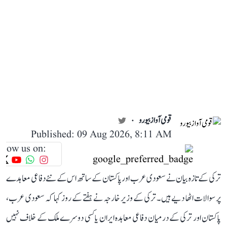
قومی آواز بیورو
Published: 09 Aug 2026, 8:11 AM
llow us on:
ترکی کے تازہ بیان نے سعودی عرب اور پاکستان کے ساتھ اس کے نئے دفاعی معاہدے
پر سوالات اٹھا دیے ہیں۔ ترکی کے وزیر خارجہ نے ہفتے کے روز کہا کہ سعودی عرب،
پاکستان اور ترکی کے درمیان دفاعی معاہدہ ایران یا کسی دوسرے ملک کے خلاف نہیں