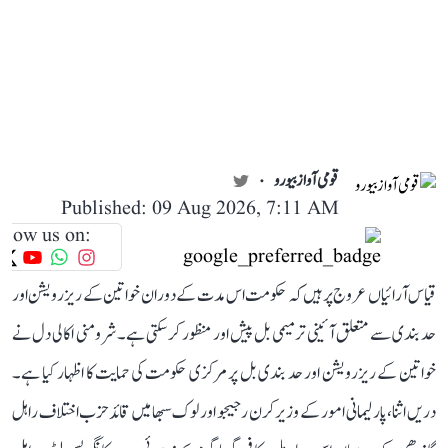
قومی آواز بیورو
Published: 09 Aug 2026, 7:11 AM
llow us on:
قیاس آرائیاں عروج پر ہیں کہ حکومت اس مدت کے دوران خواتین کے ریزرویشن اور
حد بندی سے متعلق آئینی ترمیمی بل پیش اور منظور کر سکتی ہے۔ شرومنی اکالی دل نے
خواتین کے ریزرویشن اور حد بندی بل پر مرکزی حکومت کی حمایت کا اظہار کیا ہے۔
دریں اثنا، پارلیمانی امور کے وزیر کرن رجیجو اور لوک سبھا میں قائد حزب اختلاف راہل