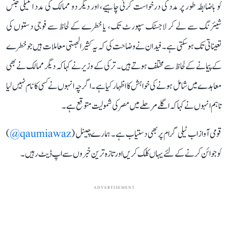
کو باضابطہ طور پر مدد کی درخواست کرنی چاہیے، اور دیگر دو ممالک کی مدد انٹیلی جنس
شیئرنگ سے لے کر لاجسٹک سپورٹ تک، یا خطرے کے لحاظ سے فوجی دستوں کی
تعیناتی تک ہوسکتی ہے۔ فیدان نے وضاحت کی کہ یہ کثیر الجہتی معاملات ہیں جو خطرے
کے پیمانے کے لحاظ سے مختلف ہوتے ہیں۔ ترکی کے وزیر نے کہا کہ دیگر ممالک نے بھی
معاہدے میں شامل ہونے کی خواہش کا اظہار کیا ہے۔ اگرچہ انہوں نے کسی کا نام نہیں لیا
تاہم انہوں نے کہا کہ اگلے مرحلے میں مصر کی شمولیت متوقع ہے۔
قومی آواز اب ٹیلی گرام پر بھی دستیاب ہے۔ ہمارے چینل (
qaumiawaz@
)
کو جوائن کرنے کے لئے یہاں کلک کریں اور تازہ ترین خبروں سے اپ ڈیٹ رہیں۔
ADVERTISEMENT