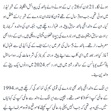
ہونے لگا۔ 21 جون کو 26 برس کے ہونے والے ہالند کی پیدائش انگلینڈ کے شہر لیڈز
میں ہوئی تھی۔ جب وہ 3 سال کے تھے تو ان کا خاندان ناروے کے شہر برائنے منتقل ہو
گیا۔ ان کے والد الفی ہالند سابق پیشہ ور فٹبالر رہ چکے ہیں، جبکہ ان کی والدہ گریماریتا
براوٹ سابق ایتھلیٹ ہیں اور ناروے کی ہیپٹاتھلون چمپئن رہ چکی ہیں۔ ان کے دادا بھی
معروف رنر تھے۔ ہالند نے 5 سال کی عمر میں برائنے ایف کے کی اکیڈمی سے فٹبال کا
آغاز کیا اور بعد میں اسی کلب سے اپنے پیشہ ورانہ کیریئر کی شروعات کی۔ وہ اسابیل
ہاؤگسنگ یوہانسن کے ساتھ رشتہ میں ہیں اور دسمبر 2024 میں دونوں ایک بیٹے کے
والدین بنے۔
ایرلنگ کے والد الفی ہالند بھی ناروے کی قومی ٹیم کی نمائندگی کر چکے ہیں اور 1994
کے عالمی کپ اسکواڈ کا حصہ تھے۔ بچپن سے ایرلنگ نے والد سے عالمی کپ کی کہانیاں
سنیں۔ یہی وجہ تھی کہ جب انہیں پہلی بار عالمی کپ کھیلنے کا موقع ملا تو وہ صرف اپنے لیے