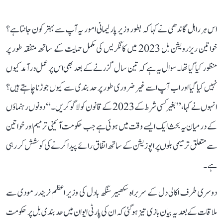
اس ہر راہل گاندھی نے کہا کہ بطور وزیر پارلیمانی امور یہ آپ سے بہتر کون جانتا ہے؟
خواتین ریزرویشن بل 2023 میں کانگریس کی مکمل حمایت کے ساتھ متفقہ طور پر
منظور کیا گیا تھا۔ سوال یہ ہے کہ تین سال گزرنے کے بعد بھی اس پر عمل درآمد کیوں
نہیں کیا گیا اور اب آپ اسے غیر ضروری طور پر حد بندی سے کیوں جوڑنا چاہتے ہیں؟
انہوں نے کہا، ’’بغیر کسی شرط کے 2023 کے قانون کو لاگو کریں۔‘‘ دونوں رہنماؤں
کے درمیان یہ بحث ایک ایسے وقت میں ہوئی ہے جب حکومت آئینی ترمیم اور خواتین
سے متعلق ترمیمی بلوں پر اپوزیشن کے ساتھ اتفاق رائے پیدا کرنے کی کوشش کر رہی
ہے۔
دوسری طرف اکالی دل کے سربراہ سکھبیر سنگھ بادل کی وزیر اعظم نریندر مودی سے
ملاقات کے بعد یہ بیان بازی تیز ہوگئی کہ ان کی پارٹی ایوان میں حد بندی بل پر حکومت