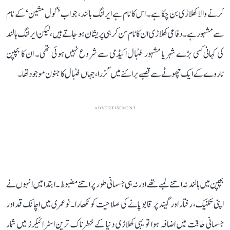
کرنے والا کھلاڑی بن چکا ہے۔ اس کا نام ہے ایرلنگ ہالند، جو اب ’گول مشین‘ کے نام
سے مشہور ہے۔ دفاعی کھلاڑی ان کا نام سن کر ہی پریشان ہو جاتے ہیں، لیکن ایرلنگ ہالند
کی کہانی کسی بڑے شہر یا مشہور فٹبال اکیڈمی سے شروع نہیں ہوئی تھی۔ ان کا بچپن
ناروے کے ایک چھوٹے سے قصبے برائنے میں گزرا، جہاں فٹبال کا جنون موجود تھا۔
ADVERTISEMENT
بچپن میں ہالند نہ اتنے لمبے تھے اور نہ ہی جسمانی طور پر اتنے مضبوط۔ ابتدا میں انہوں نے
اپنی تکنیک، رفتار اور گیند پر قابو پانے کی صلاحیت کو نکھارا۔ نوعمری میں اچانک قد اور
جسمانی طاقت میں اضافہ ہوا تو یہی کھلاڑی دنیا کے خطرناک ترین اسٹرائیکرز میں شمار