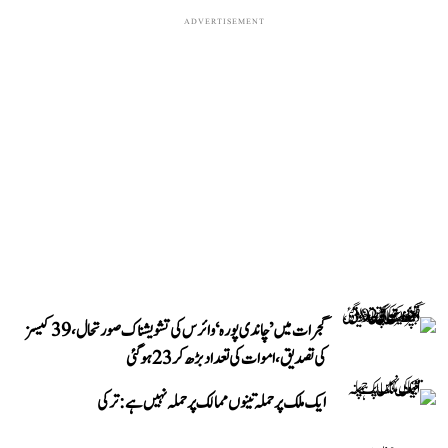
ADVERTISEMENT
گجرات میں ’چاندی پورہ‘ وائرس کی تشویشناک صورتحال، 39 کیسز
کی تصدیق، اموات کی تعداد بڑھ کر 23 ہوگئی
ایک ملک پر حملہ تینوں ممالک پر حملہ نہیں ہے: ترکی