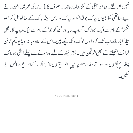
نہیں بھولتے۔ وہ موسیقی کے بھی دلدادہ ہیں۔ صرف 16 برس کی عمر میں انہوں نے
اپنے ساتھی کھلاڑیوں ایرک بوتھائم اور ایرک ٹوبیاس سینڈبرگ کے ساتھ مل کر ’فلو
کنگز‘ کے نام سے ایک میوزک گروپ بنایا اور ’کیوگو جو‘ کے نام سے ایک ریپ گانا بھی
تیار کیا، جسے اب تک کروڑوں لوگ دیکھ چکے ہیں۔ اس کے علاوہ ہالند ویڈیو گیم ’مائن
کرافٹ‘ کھیلنے کے بھی شوقین ہیں۔ بہتر نیند کے لیے وہ سونے سے پہلے اینٹی بلو لائٹ
چشمہ پہنتے ہیں اور سوتے وقت منھ پر ٹیپ لگا لیتے ہیں تاکہ ناک کے ذریعے سانس لے
سکیں۔
ADVERTISEMENT