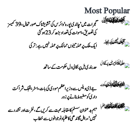
Most Popular
گجرات میں ’چاندی پورہ‘ وائرس کی تشویشناک صورتحال، 39 کیسز
کی تصدیق، اموات کی تعداد بڑھ کر 23 ہوگئی
ایک ملک پر حملہ تینوں ممالک پر حملہ نہیں ہے: ترکی
حد بندی بل پر اکالی دل حکومت کے ساتھ
جے ڈی وینس سے وزیر اعظم مودی کی بات، اسٹریٹجک شراکت
داری کو مضبوط بنانے پر زور
’ہم بدعنوان سسٹم کا مقابلہ محبت سے کریں گے، نفرت اور تشدد سے
نہیں‘، راہل گاندھی کا طلبا و نوجوانوں سے خطاب