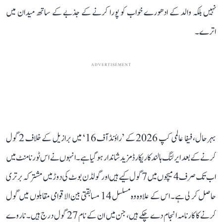
نہیں بلکہ والد کے ادھورے خواب کو پورا کرنے کے جذبے کے ساتھ میدان میں
اترے۔
ADVERTISEMENT
بہرحال، فیفا عالمی کپ 2026 کے ’راؤنڈ آف 16‘ میں برازیل کے خلاف 2 گول
کرنے کے بعد ایرلنگ ہالند کا ریکارڈ مزید شاندار ہو گیا ہے۔ انہوں نے اس ٹورنامنٹ میں
اب تک صرف 4 میچوں میں 7 گول کیے ہیں اور گولڈن بوٹ کی دوڑ میں مشترکہ برتری
حاصل کر لی ہے۔ اس کے علاوہ وہ مسلسل 14 مسابقتی بین الاقوامی مقابلوں میں گول
کرنے کا کارنامہ انجام دے چکے ہیں، جن میں ان کے نام 27 گول درج ہیں۔ ناروے