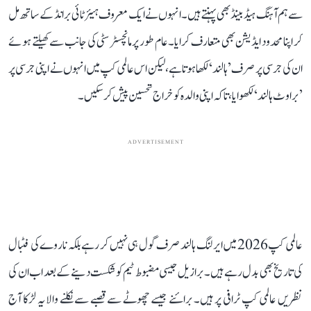
سے ہم آہنگ ہیڈ بینڈ بھی پہنتے ہیں۔ انہوں نے ایک معروف ہیئر ٹائی برانڈ کے ساتھ مل
کر اپنا محدود ایڈیشن بھی متعارف کرایا۔ عام طور پر مانچسٹر سٹی کی جانب سے کھیلتے ہوئے
ان کی جرسی پر صرف ’ہالند‘ لکھا ہوتا ہے، لیکن اس عالمی کپ میں انہوں نے اپنی جرسی پر
’براوٹ ہالند‘ لکھوایا، تاکہ اپنی والدہ کو خراج تحسین پیش کر سکیں۔
ADVERTISEMENT
عالمی کپ 2026 میں ایرلنگ ہالند صرف گول ہی نہیں کر رہے بلکہ ناروے کی فٹبال
کی تاریخ بھی بدل رہے ہیں۔ برازیل جیسی مضبوط ٹیم کو شکست دینے کے بعد اب ان کی
نظریں عالمی کپ ٹرافی پر ہیں۔ برائنے جیسے چھوٹے سے قصبے سے نکلنے والا یہ لڑکا آج