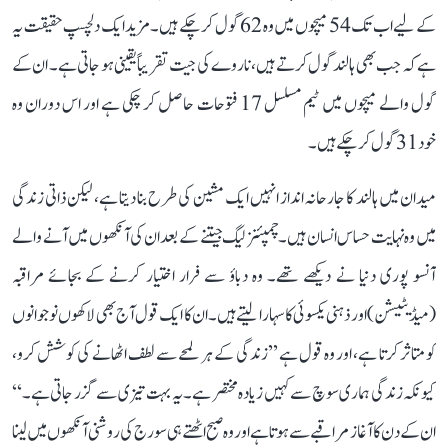
کے لیے اب تک 54 میچوں میں وہ 62 گول کر چکے ہیں۔ مزید ایک دلچسپ حقیقت یہ
ہے کہ جب بھی ہالند گول کرتے ہیں، ناروے کی جیت تقریباً یقینی ہو جاتی ہے۔ ان کے
گول والے میچوں میں ٹیم مسلسل 17 فتوحات حاصل کر چکی ہے اور اس دوران وہ
خود 31 گول کر چکے ہیں۔
میدان میں ہالند کا جارحانہ انداز انہیں ایک مشین کی طرح بنا دیتا ہے، لیکن ذاتی زندگی
میں وہ نہایت حساس انسان ہیں۔ چمپئنز لیگ جیتنے کے بعد ان کی آنکھوں میں آنے والے
آنسو پوری دنیا نے دیکھے تھے۔ وہ دباؤ سے فرار اختیار کرنے کے بجائے مراقبہ
(میڈیٹیشن) اور ذہنی یکسوئی کا سہارا لیتے ہیں۔ ان کا ایک قول آج بھی لاکھوں نوجوانوں
کو متاثر کرتا ہے، اور وہ قول ہے ’’زندگی کے ہر لمحے سے لطف اٹھانے کی کوشش کرو،
کیونکہ زندگی ہماری سوچ سے کہیں زیادہ مختصر ہے۔ یہ بہت تیزی سے گزر جاتی ہے۔‘‘
ان کے دن کا آغاز مراقبے سے ہوتا ہے اور وہ صبح اٹھتے ہی سورج کی روشنی آنکھوں میں لینا