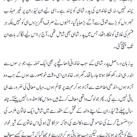
پسند نہیں، نہ ہی خاندان کی پدر شاہی کو پسند ہے۔ اسی لیے ان لیڈران پر غیر مہذب
تبصروں کو بڑے شوق سے آگے بڑھایا گیا، جنہوں نے صرف انگریزوں ہی کو نہیں بلکہ ہر
قسم کی غلامی کو للکارا تھا، جس میں پدر شاہی بھی شامل تھی۔ آج برا اس لیے لگا کہ بات ان
تک پہنچ گئی۔
یہ زبان دراصل پدر شاہی کے سبب خاندانی ڈھانچے پر بھی ایک حملہ ہے، جو برسوں سے
اندر ہی اندر کھوکھلا ہوتا جا رہا تھا۔ گھر اور خاندان اسی وقت خوبصورت ہوں گے جب وہ
آزاد ہوں، اندھی اطاعت سے آزاد ہو کر محبت پر قائم ہوں۔ وہاں معافی کی ضرورت ہی
باقی نہیں رہے گی۔ پھر جو لوگ واقعی معاف کرتے ہیں، وہ اس کا ڈھنڈورا نہیں پیٹتے۔ چند
سال پہلے 2 لیڈران نے اپنے والد کے قتل کے مقدمے میں شامل ایک خاتون ملزمہ کی
سزا منسوخ کرنے کی خاموشی سے وکالت کی، تاکہ سزا کاٹتی ہوئی اس خاتون کے شیر خوار
بچے کو یتیم نہ ہونا پڑے۔ لیکن جب جذباتی ہو کر ان سے پوچھا گیا کہ آپ نے کیسے معاف