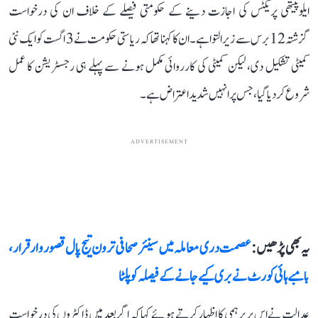
ایلوپیتھی پریکٹس کی اجازت دینے کے حکومتی فیصلے کے خلاف ان کی درخواست
گزشتہ 12 برس سے زیر التوا ہے۔ ان کا کہنا تھا کہ ریاستی حکومت نے 3 اگست کو ایک نئی
کمیٹی تشکیل دی، لیکن کمیٹی کی کارروائی مکمل ہونے سے پہلے ہی رجسٹریشن کا عمل
شروع کر دیا گیا، جس پر انہیں شدید اعتراض ہے۔
ADVERTISEMENT
یہ بھی پڑھیں :
عصمت دری معاملہ میں سینئر صحافی ترون تیج پال قصوروار قرار،
بامبے ہائی کورٹ نے بری کیے جانے کے فیصلہ کو پلٹا
عدالت نے اس پر برہمی کا اظہار کرتے ہوئے کہا کہ اگر بعد میں ڈاکٹروں کی درخواست