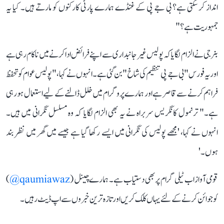
انداز کر سکتی ہے؟ بی جے پی کے غنڈے ہمارے پارٹی کارکنوں کو مارتے ہیں۔ کیا یہ
جمہوریت ہے؟"
بنرجی نے الزام لگایا کہ پولیس غیر جانبداری سے اپنے فرائض ادا کرنے میں ناکام رہی ہے
اور یہ فورس "بی جے پی تنظیم کی شاخ" بن گئی ہے۔ انہوں نے کہا، "پولیس عوام کو تحفظ
فراہم کرنے سے قاصر ہے اور ہمارے پروگرام میں خلل ڈالنے کے لیے استعمال ہو رہی
ہے۔" ترنمول کانگریس سربراہ نے یہ بھی الزام لگایا کہ وہ مسلسل نگرانی میں ہیں۔
انہوں نے کہا، 'مجھے پولیس کی نگرانی میں ایسے رکھا گیا ہے جیسے میں گھر میں نظر بند
ہوں۔'
قومی آواز اب ٹیلی گرام پر بھی دستیاب ہے۔ ہمارے چینل (
qaumiawaz@
)
کو جوائن کرنے کے لئے یہاں کلک کریں اور تازہ ترین خبروں سے اپ ڈیٹ رہیں۔