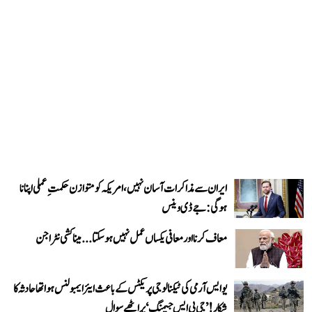
ایران سے مذاکرات آسان نہیں، امریکہ کو متوازن حکمتِ عملی اپنانا
ہوگی: جے ڈی وینس
معاف کرنا اور معافی یکساں عمل نہیں ہو سکتا... میناکشی نٹراجن
یو ایس آرمی کی ٹیکنالوجی پریکٹس کے باعث ایئر ایمبولنس ہوا تھا حادثہ کا
شکار! ’جی پی ایس جیمنگ‘ پر اٹھے سوال