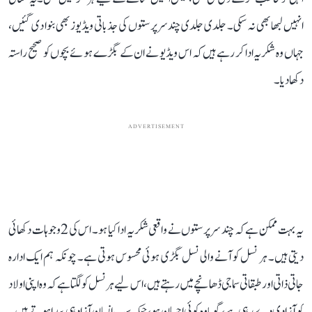
انہیں لبھا بھی نہ سکی۔ جلدی جلدی چند سرپرستوں کی جذباتی ویڈیوز بھی بنوا دی گئیں،
جہاں وہ شکریہ ادا کر رہے ہیں کہ اس ویڈیو نے ان کے بگڑے ہوئے بچوں کو صحیح راستہ
دکھا دیا۔
ADVERTISEMENT
یہ بہت ممکن ہے کہ چند سرپرستوں نے واقعی شکریہ ادا کیا ہو۔ اس کی 2 وجوہات دکھائی
دیتی ہیں۔ ہر نسل کو آنے والی نسل بگڑی ہوئی محسوس ہوتی ہے۔ چونکہ ہم ایک ادارہ
جاتی ذاتی اور طبقاتی سماجی ڈھانچے میں رہتے ہیں، اس لیے ہر نسل کو لگتا ہے کہ وہ اپنی اولاد
کو آزادی دے رہی ہے، گویا وہ کوئی احسان ہو، جبکہ سب انسان آزاد ہی پیدا ہوتے ہیں۔