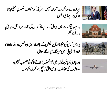
ایران سے مذاکرات آسان نہیں، امریکہ کو متوازن حکمتِ عملی اپنانا
ہوگی: جے ڈی وینس
بامبے ہائی کورٹ میں ہڑتال کر رہے ڈاکٹروں کی سخت سرزنش، ڈیوٹی پر
لوٹنے کا حکم
یو ایس آرمی کی ٹیکنالوجی پریکٹس کے باعث ایئر ایمبولنس ہوا تھا حادثہ کا
شکار! ’جی پی ایس جیمنگ‘ پر اٹھے سوال
ہوابازی ٹربائن فیول میں ’ایتھنول‘ ملانے کا کوئی منصوبہ نہیں،
مسافروں کی حفاظت ہماری اعلیٰ ترجیح: مرکزی حکومت
ADVERTISEMENT