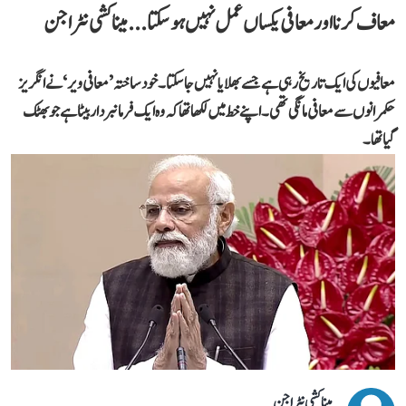
معاف کرنا اور معافی یکساں عمل نہیں ہو سکتا... میناکشی نٹراجن
معافیوں کی ایک تاریخ رہی ہے جسے بھلایا نہیں جا سکتا۔ خود ساختہ ’معافی ویر‘ نے انگریز
حکمرانوں سے معافی مانگی تھی۔ اپنے خط میں لکھا تھا کہ وہ ایک فرمانبردار بیٹا ہے جو بھٹک
گیا تھا۔
میناکشی نٹراجن