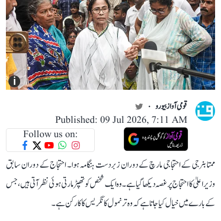
i
قومی آواز بیورو
Published: 09 Jul 2026, 7:11 AM
Follow us on:
ممتا بنرجی کے احتجاجی مارچ کے دوران زبردست ہنگامہ ہوا۔ احتجاج کے دوران سابق
وزیر اعلیٰ کا احتجاج پر غصہ دیکھاگیا ہے۔وہ ایک شخص کو تھپڑ مارتی ہوئی نظر آتی ہیں، جس
کے بارے میں خیال کیا جاتا ہے کہ وہ ترنمول کانگریس کا کارکن ہے۔