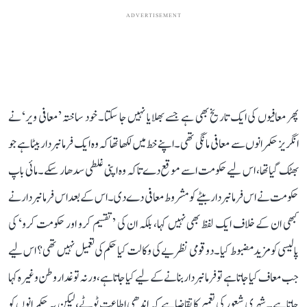
ADVERTISEMENT
پھر معافیوں کی ایک تاریخ بھی ہے جسے بھلایا نہیں جا سکتا۔ خود ساختہ ’معافی ویر‘ نے
انگریز حکمرانوں سے معافی مانگی تھی۔ اپنے خط میں لکھا تھا کہ وہ ایک فرمانبردار بیٹا ہے جو
بھٹک گیا تھا، اس لیے حکومت اسے موقع دے تاکہ وہ اپنی غلطی سدھار سکے۔ مائی باپ
حکومت نے اس فرمانبردار بیٹے کو مشروط معافی دے دی۔ اس کے بعد اس فرمانبردار نے
کبھی ان کے خلاف ایک لفظ بھی نہیں کہا، بلکہ ان کی ’تقسیم کرو اور حکومت کرو‘ کی
پالیسی کو مزید مضبوط کیا۔ دو قومی نظریے کی وکالت کیا حکم کی تعمیل نہیں تھی؟ اس لیے
جب معاف کیا جاتا ہے تو فرمانبردار بنانے کے لیے کیا جاتا ہے، ورنہ تو غدار وطن وغیرہ کہا
جاتا ہے۔ شہری شعور کی تعمیر کا تقاضا ہے کہ اندھی اطاعت ٹوٹے، لیکن یہ حکمرانوں کو