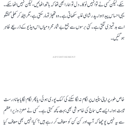
سکے، لیکن کسی نے تو انہیں ٹوکا۔ دل تو ہمارا بھی تھا کہ ہاتھ اٹھائیں، لیکن نہیں اٹھا سکے۔
یہی احساس پیدا ہوا۔ پدر شاہی غلبہ سکھاتی ہے۔ وہ تھپڑ تو مار سکتی ہے، مگر بیٹھ کر کھلی گفتگو
اسے بدتمیزی لگتی ہے۔ کئی برسوں سے جمع بے شمار محرومیاں اس ویڈیو کے ذریعے ظاہر
ہو گئیں۔
ADVERTISEMENT
خاص طور پر اپنی بیٹیوں پر لگام نہ لگا سکنے کی کسک پوری ہوئی، یا پھر لگام لگایا جانا درست
ثابت ہوا۔ ایسے میں سماج کی خاموشی بھی بہت کچھ کہتی ہے۔ کسی نے معزز وزیر اعظم
سے یہ نہیں پوچھا کہ آپ اور کن کن کو معاف کر رہے ہیں؟ کیا انہیں بھی معاف کیا