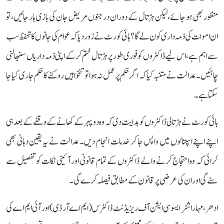
منظور بھی ہو جائے، لیکن ہڑتال کے دوران درجنوں مریض جان کی بازی ہار جائیں، تو
ان اموات کی ذمہ داری کون لے گا؟ ہائی کورٹ نے زور دیا کہ عوام کی جانوں کا تحفظ سب
سے اہم ہے، اس لیے ڈاکٹروں کو فوری طور پر ہڑتال ختم کرکے اپنی ذمہ داریاں سنبھالنی
چاہئیں۔ عدالت نے متنبہ کیا کہ اگر حکم پر عمل نہ ہوا تو تنخواہیں روکنے کا حکم جاری کیا جا
سکتا ہے۔
ہائی کورٹ نے ہڑتالی ڈاکٹروں کو ہدایت دی کہ وہ دوپہر کے کھانے کے وقفے کے بعد ہی
اپنے اپنے اسپتالوں میں واپس جا کر خدمات انجام دیں۔ عدالت نے یہ یقین دہانی بھی
کرائی کہ وہ احتجاج کرنے والے ڈاکٹروں کے تمام قانونی اور آئینی نکات کو تفصیل سے
سنے گی اور ان کی عرضی پر قانون کے مطابق فیصلہ کرے گی۔
ادھر، مہاراشٹر ایسوسی ایشن آف ریزیڈنٹ ڈاکٹرس (ایم اے آر ڈی) اور آئی ایم اے کی