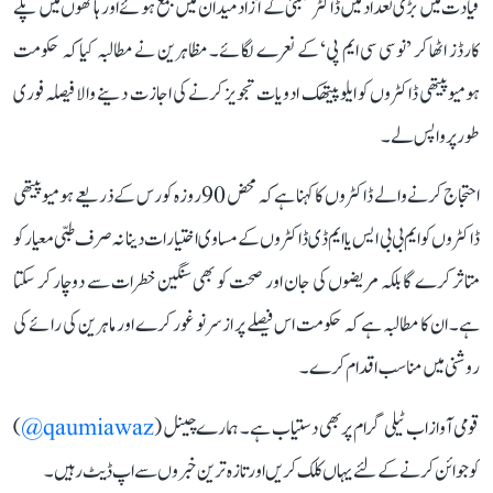
قیادت میں بڑی تعداد میں ڈاکٹر ممبئی کے آزاد میدان میں جمع ہوئے اور ہاتھوں میں پلے
کارڈز اٹھا کر ’نو سی سی ایم پی‘ کے نعرے لگائے۔ مظاہرین نے مطالبہ کیا کہ حکومت
ہومیوپیتھی ڈاکٹروں کو ایلوپیتھک ادویات تجویز کرنے کی اجازت دینے والا فیصلہ فوری
طور پر واپس لے۔
احتجاج کرنے والے ڈاکٹروں کا کہنا ہے کہ محض 90 روزہ کورس کے ذریعے ہومیوپیتھی
ڈاکٹروں کو ایم بی بی ایس یا ایم ڈی ڈاکٹروں کے مساوی اختیارات دینا نہ صرف طبی معیار کو
متاثر کرے گا بلکہ مریضوں کی جان اور صحت کو بھی سنگین خطرات سے دوچار کر سکتا
ہے۔ ان کا مطالبہ ہے کہ حکومت اس فیصلے پر ازسرنو غور کرے اور ماہرین کی رائے کی
روشنی میں مناسب اقدام کرے۔
قومی آواز اب ٹیلی گرام پر بھی دستیاب ہے۔ ہمارے چینل (
qaumiawaz@
)
کو جوائن کرنے کے لئے یہاں کلک کریں اور تازہ ترین خبروں سے اپ ڈیٹ رہیں۔