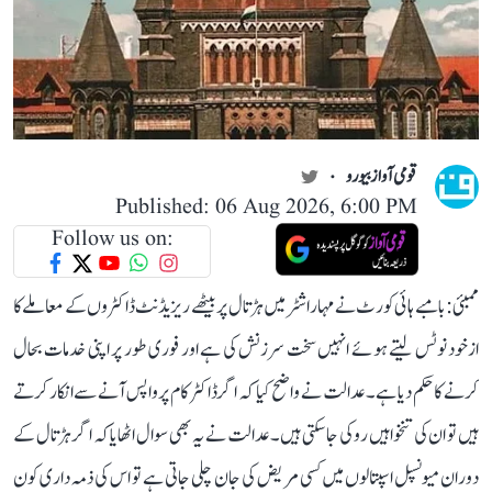
قومی آواز بیورو
Published: 06 Aug 2026, 6:00 PM
Follow us on:
ممبئی: بامبے ہائی کورٹ نے مہاراشٹر میں ہڑتال پر بیٹھے ریزیڈنٹ ڈاکٹروں کے معاملے کا
ازخود نوٹس لیتے ہوئے انہیں سخت سرزنش کی ہے اور فوری طور پر اپنی خدمات بحال
کرنے کا حکم دیا ہے۔ عدالت نے واضح کیا کہ اگر ڈاکٹر کام پر واپس آنے سے انکار کرتے
ہیں تو ان کی تنخواہیں روکی جا سکتی ہیں۔ عدالت نے یہ بھی سوال اٹھایا کہ اگر ہڑتال کے
دوران میونسپل اسپتالوں میں کسی مریض کی جان چلی جاتی ہے تو اس کی ذمہ داری کون