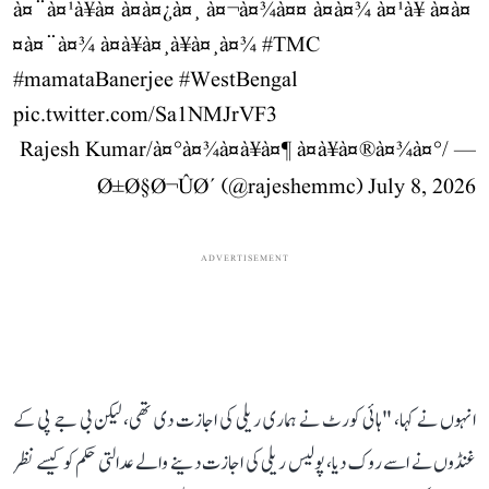
à¤¨à¤¹à¥à¤ à¤à¤¿à¤¸ à¤¬à¤¾à¤¤ à¤à¤¾ à¤¹à¥ à¤à¤
¤à¤¨à¤¾ à¤à¥à¤¸à¥à¤¸à¤¾
#TMC
#mamataBanerjee
#WestBengal
pic.twitter.com/Sa1NMJrVF3
— Rajesh Kumar/à¤°à¤¾à¤à¥à¤¶ à¤à¥à¤®à¤¾à¤°/
Ø±Ø§Ø¬ÛØ´ (@rajeshemmc)
July 8, 2026
ADVERTISEMENT
انہوں نے کہا، "ہائی کورٹ نے ہماری ریلی کی اجازت دی تھی، لیکن بی جے پی کے
غنڈوں نے اسے روک دیا، پولیس ریلی کی اجازت دینے والے عدالتی حکم کو کیسے نظر