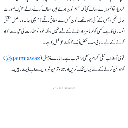
کر دیا، تو انہوں نے صاف کہا کہ ’’ہم کون ہوتے ہیں معاف کرنے والے؟ ایک صورت
حال تھی، جس کے کئی پہلو تھے۔ کون کس سے معافی مانگے؟‘‘ یہی جذبہ دراصل حقیقی
انکساری کا ہے۔ کسی کو فرمانبردار بنانے کے لیے نہیں، بلکہ خود کو حقارت کی قید سے آزاد
کرنے کے لیے۔ باقی سب محض ایک ’ایکٹ‘ (عمل) ہے۔
قومی آواز اب ٹیلی گرام پر بھی دستیاب ہے۔ ہمارے چینل (
qaumiawaz@
)
کو جوائن کرنے کے لئے یہاں کلک کریں اور تازہ ترین خبروں سے اپ ڈیٹ رہیں۔
ADVERTISEMENT