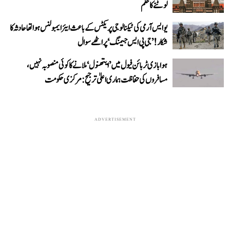
لوٹنے کا حکم
یو ایس آرمی کی ٹیکنالوجی پریکٹس کے باعث ایئر ایمبولنس ہوا تھا حادثہ کا
شکار! ’جی پی ایس جیمنگ‘ پر اٹھے سوال
ہوابازی ٹربائن فیول میں ’ایتھنول‘ ملانے کا کوئی منصوبہ نہیں،
مسافروں کی حفاظت ہماری اعلیٰ ترجیح: مرکزی حکومت
ADVERTISEMENT