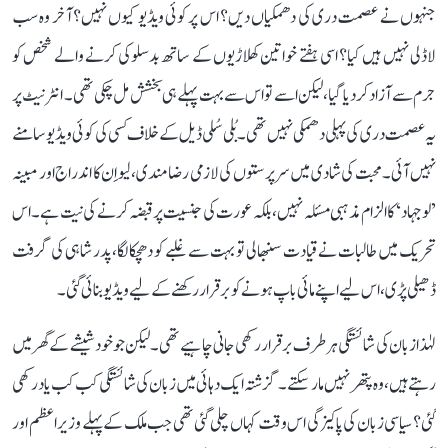
جنہوں نے عصمت دری کی دھمکیاں دیں؟ اس پر کوئی ویڈیو کیوں نہیں؟ آخر وہ سب
لاڈلی نہیں ہیں کیا؟ اسی ہفتے خواتین کھلاڑیوں کے ساتھ بدسلوکی کرنے والے شخص کو
جرم سے آزاد کر دیا گیا، لیکن اسے تو اس سے بہت پہلے ہی بخشش مل چکی تھی۔ انٹرنیٹ پر
یہ عصمت دری کی پہلی دھمکی نہیں تھی۔ بُلی سُلی ڈیل کے خلاف کسی کی کوئی ویڈیو سامنے
نہیں آئی۔ محبت کی شادی میں سرپرستوں کی لازمی رضامندی، لیو اِن کا اندراج اور مبینہ
’لو جہاد‘ کا الزام مذہبی مسئلہ نہیں، بلکہ عورت کی جنسیت پر قبضہ کرنے کی نیت ہے۔ اس
تحریک میں طالبات نے قیادت سنبھالی تو بہت سے غلبے کو دھچکا لگا، پدر شاہی کی گرفت
ڈھیلی پڑی، اس لیے اپنے مائی باپ ہونے کو برقرار رکھنے کے لیے ویڈیو بنائی گئی۔
لہٰذا زبان کی شائستگی ہر طرف برقرار رکھی جانی چاہیے تھی۔ لیکن جو خود شیشے کے گھر میں
رہتے ہیں، وہ پتھر نہیں مار سکتے۔ گزشتہ ایک دہائی میں زبان کی شائستگی کب کب یاد رکھی
گئی؟ سیاسی زبان کی پاکیزگی اس وقت کہاں چلی گئی تھی جب ملک کے پہلے وزیر اعظم اور