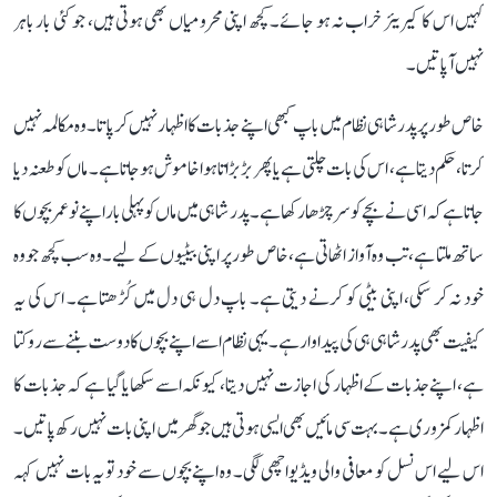
کہیں اس کا کیریئر خراب نہ ہو جائے۔ کچھ اپنی محرومیاں بھی ہوتی ہیں، جو کئی بار باہر
نہیں آ پاتیں۔
خاص طور پر پدر شاہی نظام میں باپ کبھی اپنے جذبات کا اظہار نہیں کر پاتا۔ وہ مکالمہ نہیں
کرتا، حکم دیتا ہے، اس کی بات چلتی ہے یا پھر بڑبڑاتا ہوا خاموش ہو جاتا ہے۔ ماں کو طعنہ دیا
جاتا ہے کہ اسی نے بچے کو سر چڑھا رکھا ہے۔ پدر شاہی میں ماں کو پہلی بار اپنے نو عمر بچوں کا
ساتھ ملتا ہے، تب وہ آواز اٹھاتی ہے، خاص طور پر اپنی بیٹیوں کے لیے۔ وہ سب کچھ جو وہ
خود نہ کر سکی، اپنی بیٹی کو کرنے دیتی ہے۔ باپ دل ہی دل میں کُڑھتا ہے۔ اس کی یہ
کیفیت بھی پدر شاہی ہی کی پیداوار ہے۔ یہی نظام اسے اپنے بچوں کا دوست بننے سے روکتا
ہے، اپنے جذبات کے اظہار کی اجازت نہیں دیتا، کیونکہ اسے سکھایا گیا ہے کہ جذبات کا
اظہار کمزوری ہے۔ بہت سی مائیں بھی ایسی ہوتی ہیں جو گھر میں اپنی بات نہیں رکھ پاتیں۔
اس لیے اس نسل کو معافی والی ویڈیو اچھی لگی۔ وہ اپنے بچوں سے خود تو یہ بات نہیں کہہ