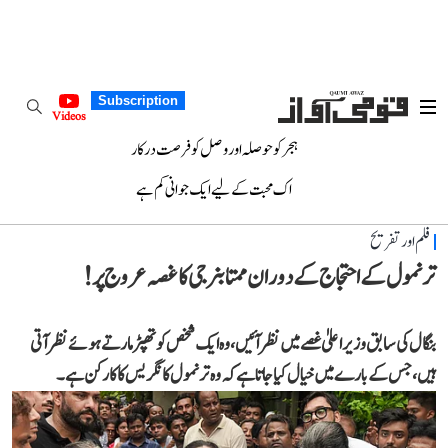
Subscription
Videos
ہجر کو حوصلہ اور وصل کو فرصت درکار
اک محبت کے لیے ایک جوانی کم ہے
فلم اور تفریح
ترنمول کے احتجاج کے دوران ممتا بنرجی کا غصہ عروج پر!
بنگال کی سابق وزیر اعلیٰ غصے میں نظر آئیں، وہ ایک شخص کو تھپڑ مارتے ہوئے نظر آتی
ہیں، جس کے بارے میں خیال کیا جاتا ہے کہ وہ ترنمول کانگریس کا کارکن ہے۔