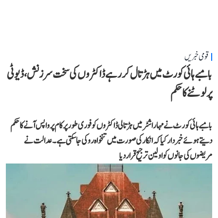
قومی خبریں
بامبے ہائی کورٹ میں ہڑتال کر رہے ڈاکٹروں کی سخت سرزنش، ڈیوٹی
پر لوٹنے کا حکم
بامبے ہائی کورٹ نے مہاراشٹر میں ہڑتالی ڈاکٹروں کو فوری طور پر کام پر واپس آنے کا حکم
دیتے ہوئے خبردار کیا کہ انکار کی صورت میں تنخواہ روکی جا سکتی ہے۔ عدالت نے
مریضوں کی جانوں کو اولین ترجیح قرار دیا