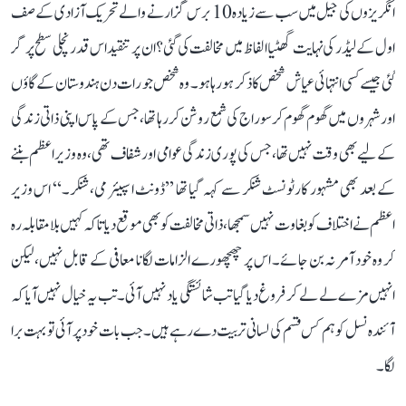
انگریزوں کی جیل میں سب سے زیادہ 10 برس گزارنے والے تحریک آزادی کے صف
اول کے لیڈر کی نہایت گھٹیا الفاظ میں مخالفت کی گئی؟ ان پر تنقید اس قدر نچلی سطح پر گر
گئی جیسے کسی انتہائی عیاش شخص کا ذکر ہو رہا ہو۔ وہ شخص جو رات دن ہندوستان کے گاؤں
اور شہروں میں گھوم گھوم کر سوراج کی شمع روشن کر رہا تھا، جس کے پاس اپنی ذاتی زندگی
کے لیے بھی وقت نہیں تھا، جس کی پوری زندگی عوامی اور شفاف تھی، وہ وزیر اعظم بننے
کے بعد بھی مشہور کارٹونسٹ شنکر سے کہہ گیا تھا ’’ڈونٹ اسپیئر می، شنکر۔‘‘ اس وزیر
اعظم نے اختلاف کو بغاوت نہیں سمجھا، ذاتی مخالفت کو بھی موقع دیا تاکہ کہیں بلا مقابلہ رہ
کر وہ خود آمر نہ بن جائے۔ اس پر چھچھورے الزامات لگانا معافی کے قابل نہیں، لیکن
انہیں مزے لے لے کر فروغ دیا گیا تب شائستگی یاد نہیں آئی۔ تب یہ خیال نہیں آیا کہ
آئندہ نسل کو ہم کس قسم کی لسانی تربیت دے رہے ہیں۔ جب بات خود پر آئی تو بہت برا
لگا۔