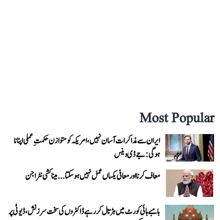
Most Popular
ایران سے مذاکرات آسان نہیں، امریکہ کو متوازن حکمتِ عملی اپنانا
ہوگی: جے ڈی وینس
معاف کرنا اور معافی یکساں عمل نہیں ہو سکتا... میناکشی نٹراجن
بامبے ہائی کورٹ میں ہڑتال کر رہے ڈاکٹروں کی سخت سرزنش، ڈیوٹی پر