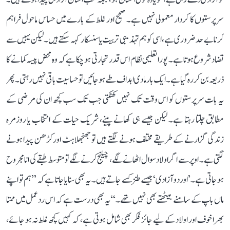
سرپرستوں کا کردار معمولی نہیں ہے۔ صحیح اور غلط کے بارے میں حساس ماحول فراہم
کرنا بے حد ضروری ہے، اسی کو ہم تہذیبی تربیت یا سنسکار کہہ سکتے ہیں۔ لیکن یہیں سے
تضاد شروع ہوتا ہے۔ پورا تعلیمی نظام اس قدر تجارتی ہو چکا ہے کہ وہ محض پیسہ کمانے کا
ذریعہ بن کر رہ گیا ہے۔ ایک بار مادی اہداف طے ہو جائیں تو حساسیت باقی نہیں رہتی۔ پھر
یہ بات سرپرستوں کو اس وقت تک نہیں کھٹکتی جب تک سب کچھ ان کی مرضی کے
مطابق چلتا رہتا ہے۔ لیکن جیسے ہی کھانے پینے، شریک حیات کے انتخاب یا روزمرہ
زندگی گزارنے کے طریقے مختلف ہونے لگتے ہیں تو جھنجھلاہٹ اور کڑھن پیدا ہونے
لگتی ہے۔ اوپر سے اگر اولاد سوال اٹھانے لگے، چیلنج کرنے لگے تو متوسط طبقے کی انا مجروح
ہو جاتی ہے۔’اور دو آزادی‘ جیسے طنز کسے جاتے ہیں۔ یہ بھی سنایا جاتا ہے کہ ’’ہم تو اپنے
ماں باپ کے سامنے بیٹھتے بھی نہیں تھے۔‘‘ یہ بھی درست ہے کہ اس ردعمل میں ممتا
بھرا خوف اور اولاد کے لیے جائز فکر بھی شامل ہوتی ہے، کہ کہیں کچھ غلط نہ ہو جائے،