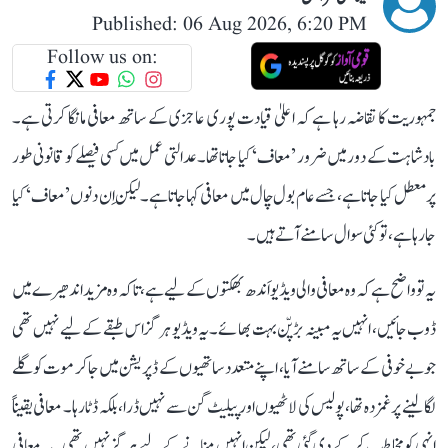
Published: 06 Aug 2026, 6:20 PM
Follow us on:
جمہوریت کا تقاضہ رہا ہے کہ اعلیٰ قیادت پوری عاجزی کے ساتھ معافی مانگا کرتی ہے۔
بادشاہت کے دور میں ضرور ’معاف‘ کیا جاتا تھا۔ عدالتی عمل میں کسی فیصلے کو قانونی طور
پر معطل کیا جاتا ہے، جسے عام بول چال میں معافی کہا جاتا ہے۔ لیکن اِن دنوں ’معاف‘ کیا
جا رہا ہے، تو کئی سوال سامنے آتے ہیں۔
یہ تو واضح ہے کہ وہ معافی والی ویڈیو اَندھ بھکتوں کے لیے ہے، تاکہ وہ مزید اندھیرے میں
ڈوب جائیں، انہیں یہ مبینہ بڑپّن بہت بھائے۔ یہ ویڈیو ہرگز اس طبقے کے لیے نہیں تھی
جو بے خوفی کے ساتھ سامنے آیا، اپنے متعدد ساتھیوں کے ڈپریشن میں جا کر موت کو گلے
لگا لینے پر غمزدہ تھا، پولیس کی لاٹھیوں اور پیلیٹ گن سے نہیں ڈرا، بلکہ ڈٹا رہا۔ معافی یقیناً
انہی کو مخاطب کر کے دی گئی تھی، لیکن انہیں منانے کے لیے ہرگز نہیں تھی۔ یہ معافی