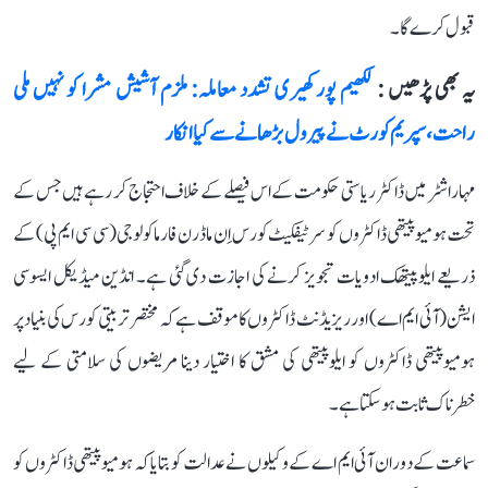
قبول کرے گا۔
یہ بھی پڑھیں :
لکھیم پور کھیری تشدد معاملہ: ملزم آشیش مشرا کو نہیں ملی
راحت، سپریم کورٹ نے پیرول بڑھانے سے کیا انکار
مہاراشٹر میں ڈاکٹر ریاستی حکومت کے اس فیصلے کے خلاف احتجاج کر رہے ہیں جس کے
تحت ہومیوپیتھی ڈاکٹروں کو سرٹیفکیٹ کورس اِن ماڈرن فارماکولوجی (سی سی ایم پی) کے
ذریعے ایلوپیتھک ادویات تجویز کرنے کی اجازت دی گئی ہے۔ انڈین میڈیکل ایسوسی
ایشن (آئی ایم اے) اور ریزیڈنٹ ڈاکٹروں کا موقف ہے کہ مختصر تربیتی کورس کی بنیاد پر
ہومیوپیتھی ڈاکٹروں کو ایلوپیتھی کی مشق کا اختیار دینا مریضوں کی سلامتی کے لیے
خطرناک ثابت ہو سکتا ہے۔
سماعت کے دوران آئی ایم اے کے وکیلوں نے عدالت کو بتایا کہ ہومیوپیتھی ڈاکٹروں کو