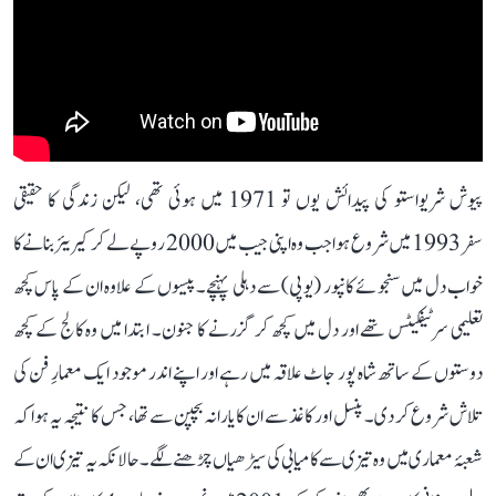
پیوش شریواستو کی پیدائش یوں تو 1971 میں ہوئی تھی، لیکن زندگی کا حقیقی
سفر 1993 میں شروع ہوا جب وہ اپنی جیب میں 2000 روپے لے کر کیریئر بنانے کا
خواب دل میں سنجوئے کانپور (یوپی) سے دہلی پہنچے۔ پیسوں کے علاوہ ان کے پاس کچھ
تعلیمی سرٹیفکیٹس تھے اور دل میں کچھ کر گزرنے کا جنون۔ ابتدا میں وہ کالج کے کچھ
دوستوں کے ساتھ شاہ پور جاٹ علاقہ میں رہے اور اپنے اندر موجود ایک معمارِ فن کی
تلاش شروع کر دی۔ پنسل اور کاغذ سے ان کا یارانہ بچپن سے تھا، جس کا نتیجہ یہ ہوا کہ
شعبۂ معماری میں وہ تیزی سے کامیابی کی سیڑھیاں چڑھنے لگے۔ حالانکہ یہ تیزی ان کے