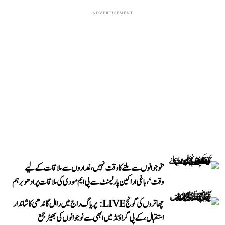
ADVERTISEMENT
’نوجوانوں سے ملنے کا وقت نہیں، غداروں سے ملاقات کے لیے
وقت‘، باغی اراکین پارلیمنٹ سے پی ایم مودی کی ملاقات پر ادھو برہم
چھاتروں کی گونج LIVE: پریاگ راج میں راہل گاندھی کا شاندار
استقبال، کے پی گراؤنڈ میں ابھی سے نوجوانوں کی بھیڑ جمع