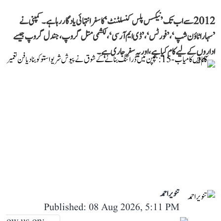
2012 سے اب تک ’نیکسس پلس کنسلٹنٹ‘ کا سفر انتہائی یادگار رہا ہے۔ کمپنی نے
’سہارا ٹاؤن شپ‘، ’فورٹس‘، ’ڈی ایم آر سی‘، لکشمی متل گروپ، جندل گروپ جیسے
اداروں کے لیے کام کیا ہے، اور یہ سفر جاری ہے۔
تنویر احمد
Published: 08 Aug 2026, 5:11 PM