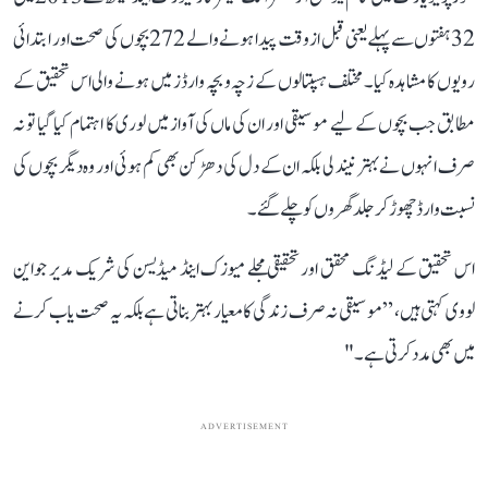
32 ہفتوں سے پہلے یعنی قبل از وقت پیدا ہونے والے 272 بچوں کی صحت اور ابتدائی
رویوں کا مشاہدہ کیا۔ مختلف ہسپتالوں کے زچہ و بچہ وارڈز میں ہونے والی اس تحقیق کے
مطابق جب بچوں کے لیے موسیقی اور ان کی ماں کی آواز میں لوری کا اہتمام کیا گیا تو نہ
صرف انہوں نے بہتر نیند لی بلکہ ان کے دل کی دھڑکن بھی کم ہوئی اور وہ دیگر بچوں کی
نسبت وارڈ چھوڑ کر جلد گھروں کو چلے گئے۔
اس تحقیق کے لیڈنگ محقق اور تحقیقی مجلے میوزک اینڈ میڈیسن کی شریک مدیر جواین
لووی کہتی ہیں، ”موسیقی نہ صرف زندگی کا معیار بہتر بناتی ہے بلکہ یہ صحت یاب کرنے
میں بھی مدد کرتی ہے۔"
ADVERTISEMENT