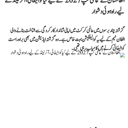
افغانستان نے ’عالمی کپ 2027‘ کے لیے کیا کوالیفائی، آئرلینڈ کے
لیے راہ ہوئی دشوار
گزشتہ چند برسوں میں عالمی کرکٹ میں اپنی شاندار کارکردگی سے شناخت بنانے والی
افغان ٹیم کے لیے یہ کوالیفکیشن بہت خاص ہے۔ وہ گزشتہ ایڈیشن میں بھی براہ راست
کوالیفائی کرنے میں کامیاب رہی تھی۔