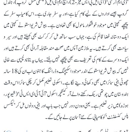
’ڈی ایم آر سی‘ (آئی ایل بی ایس فیز-2)، ایچ ایم ای ایل (لکشمی متل گروپ)، جندل
گروپ جیسے اداروں کے لیے کام کیا ہے، اور یہ سفر جاری ہے۔ اس کامیاب سفر کے
پیچھے کمپنی میں موجود خوشگوار ماحول کا بھی تعاون ہے۔ پیوش شریواستو نے کمپنی میں
ایک دوستانہ فضا قائم کی ہے، جہاں سب ساتھ مل کر کرکٹ بھی کھیلتے ہیں اور سیر و
سیاحت بھی کرتے ہیں۔ یہ ملازمین آپس میں صحت مند مقابلہ آرائی بھی کرتے ہیں اور
ایک دوسرے کے کام کی تعریف سے بھی پیچھے نہیں ہٹتے۔ یہاں یہ بتانا دلچسپی سے خالی
نہیں کہ پیوش شریواستو کے اندر موجود اسکیچنگ و ڈرائنگ کا جنون اب ان کی 18 سالہ
چھوٹی بیٹی سمائرا میں بھی دکھائی دینے لگا ہے۔ اسکولی تعلیم مکمل کر چکی سمائرا اس وقت
ہندوستان میں چوتھی رینک رکھنے والے آرکیٹکچر اسکول ’آئی آئی ای ایس ٹی‘ (شیوپور،
ہوڑہ) میں زیر تعلیم ہے۔ یعنی وہ دن دور نہیں جب باپ اور بیٹی دونوں مل کر ’نیکسس
پلس کنسلٹنٹ‘ کو کامیابی کے نئے آسمان پر لے جائیں گے۔