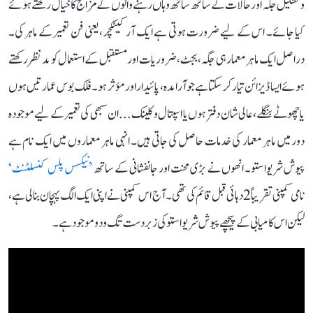
و تشکیل جگہ اور حالات کے ساتھ ساتھ وہاں رہنے والوں کے مزاج کا خیال رکھتے ہوئے
کیا جائے۔ اس کے لیے ضرورت ہوتی ہے ایک آرکیٹکچر، یعنی فن تعمیر کے ماہر کی۔
دراصل ایک ماہر معمار ہی جگہ، بجٹ، ضروریات اور مستقبل کے استعمال کو مدنظر رکھتے
ہوئے ایسا ڈیزائن تیار کر سکتا ہے جو آرامدہ، پائیدار اور مؤثر ہو۔ فلک بوس عمارتیں ہوں
یا چھوٹے بنگلے، عالی شان دفتر ہوں یا اسپتال و کلینک... ان سبھی کی تعمیر کے لیے موجودہ
دور میں ماہر معمار کی خدمات حاصل کی جاتی ہیں۔ انہی ماہر معماروں میں ایک نام ہے
پیوش شریواستو۔ انھوں نے بڑی محنت اور جانفشانی کے ساتھ
’نیکسس پلس کنسلٹنٹ‘
نامی کمپنی تقریباً 2 دہائی قبل قائم کی تھی۔ آج اس کمپنی نے اپنی ایک الگ پہچان بنا لی ہے،
لیکن اس کامیابی کے پیچھے پیوش شریواستو کی زبردست تگ و دو موجود ہے۔