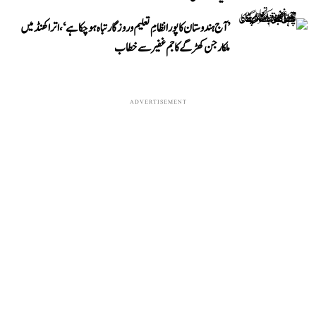
’آج ہندوستان کا پورا نظامِ تعلیم و روزگار تباہ ہو چکا ہے‘، اتراکھنڈ میں
ملکارجن کھڑگے کا جم غفیر سے خطاب
ADVERTISEMENT