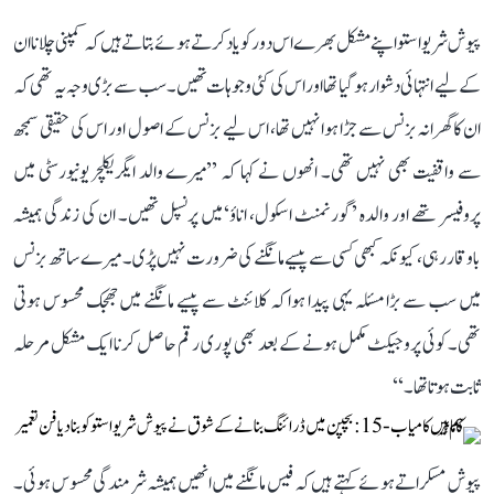
پیوش شریواستو اپنے مشکل بھرے اس دور کو یاد کرتے ہوئے بتاتے ہیں کہ کمپنی چلانا ان
کے لیے انتہائی دشوار ہو گیا تھا اور اس کی کئی وجوہات تھیں۔ سب سے بڑی وجہ یہ تھی کہ
ان کا گھرانہ بزنس سے جڑا ہوا نہیں تھا، اس لیے بزنس کے اصول اور اس کی حقیقی سمجھ
سے واقفیت بھی نہیں تھی۔ انھوں نے کہا کہ ’’میرے والد ایگریکلچر یونیورسٹی میں
پروفیسر تھے اور والدہ ’گورنمنٹ اسکول، اناؤ‘ میں پرنسپل تھیں۔ ان کی زندگی ہمیشہ
باوقار رہی، کیونکہ کبھی کسی سے پیسے مانگنے کی ضرورت نہیں پڑی۔ میرے ساتھ بزنس
میں سب سے بڑا مسئلہ یہی پیدا ہوا کہ کلائنٹ سے پیسے مانگنے میں جھجک محسوس ہوتی
تھی۔ کوئی پروجیکٹ مکمل ہونے کے بعد بھی پوری رقم حاصل کرنا ایک مشکل مرحلہ
ثابت ہوتا تھا۔‘‘
پیوش مسکراتے ہوئے کہتے ہیں کہ فیس مانگنے میں انھیں ہمیشہ شرمندگی محسوس ہوئی۔