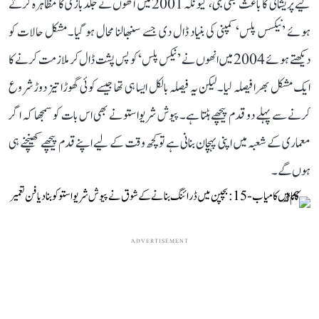
لیے پریشانی کا باعث بھی بنی، کیونکہ 2001 میں انھوں نے جلدبازی کا مظاہرہ کرتے
ہوئے ’نیکسس پلس‘ کمپنی کی بنیاد ڈال دی جسے سنبھالنا محال ہو گیا۔ مشکل حالات کو
دیکھتے ہوئے 2004 میں انھوں نے ’نیکس پلس‘ کو پس پشت ڈال کر ملازمت کرنے کا
ایک مشکل بھرا فیصلہ لیا۔ لیکن یہ فیصلہ بالکل ایسا ہی تھا جیسے کوئی گھوڑا تیز دوڑ شروع
کرنے سے پہلے دو قدم پیچھے ہٹتا ہے۔ پیوش شریواستو نے بھی اس بات کو سمجھا کہ اگر
معماری کے شعبہ میں اپنی پہچان بنانی ہے تو کچھ وقت کے لیے اپنے قدم پیچھے کھینچنے ہی
ہوں گے۔
ADVERTISEMENT