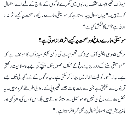
میوزک تھیراپسٹ مختلف بیماریوں میں گھرے لوگوں کے علاج کے لیے اسے استعمال
کرتے ہیں۔" یہاں سوال پیدا ہوتا ہے کہ موسیقی ہمارے دماغ اور صحت پر کیسے اثر انداز
ہوتی ہے؟ اس کا فنگش کیا ہے؟
موسیقی ہمارے دماغ اور صحت پر کیسے اثر انداز ہوتی ہے؟
برٹش ایسوسی ایشن آف میوزک تھیراپسٹ کی رکن کلیئر میڈوک کا موقف ہے کہ
”موسیقی سننے کے دوران یہ دماغ کے مختلف حصوں تک پہنچنے کی بے پناہ صلاحیت رکھتی
ہے۔ یہ لاشعور کو مثبت انداز میں بیدار کر سکتی ہے۔ یہ لوگوں کے اندر گہرائی تک ایسے
قرینوں سے پہنچتی ہے جن سے بات چیت جیسے تھیراپی کے روایتی طریقے محروم ہیں۔ یہ
محض ہمارے دماغ ہی نہیں جو موسیقی سے متاثر ہوتے ہیں بلکہ اس کا دل کی دھڑکن اور
بلڈ پریشر جیسے جسمانی افعال پر بھی گہرا اثر ہوتا ہے۔"