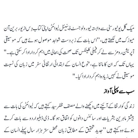
میک گل یونیورسٹی سے وابستہ نیورولوجسٹ ڈینیئل لیوائٹن اپنی کتاب دِس از یور برین آن
میوزک میں لکھتے ہیں، ”اس بات کے زبردست شواہد موصول ہوئے ہیں کہ موسیقی
آپریشن رومز سے لے کر فیملی کلینکس تک صحت کی بحالی میں اہم کردار ادا کر سکتی ہے۔"
یہاں تک کہ ان کا ماننا ہے، 'نوع انسان کے ابتدائی ارتقائی سفر میں زبان کی نسبت
موسیقی نے کہیں زیادہ اہم کردار ادا کیا۔"
سب سے پہلی آواز
زندگی کو ارتقا کے آئینے میں دیکھنے والے مصنف ظفر سید کہتے ہیں کہ لیوائٹن کی بات سے
بیشتر ماہرین بشریات اور سائنس دانوں کو اتفاق ہو گا۔ ڈی ڈبلیو اردو سے بات کرتے
ہوئے وہ کہتے ہیں ”جدید تحقیق کے مطابق زبان محض ستر ہزار سال پہلے انسان کے