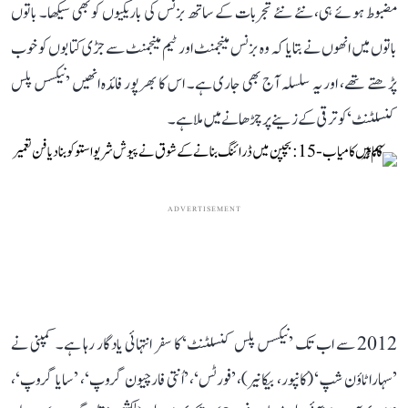
مضبوط ہوئے ہی، نئے نئے تجربات کے ساتھ بزنس کی باریکیوں کو بھی سیکھا۔ باتوں
باتوں میں انھوں نے بتایا کہ وہ بزنس مینجمنٹ اور ٹیم مینجمنٹ سے جڑی کتابوں کو خوب
پڑھتے تھے، اور یہ سلسلہ آج بھی جاری ہے۔ اس کا بھرپور فائدہ انھیں ’نیکسس پلس
کنسلٹنٹ‘ کو ترقی کے زینے پر چڑھانے میں ملا ہے۔
ADVERTISEMENT
2012 سے اب تک ’نیکسس پلس کنسلٹنٹ‘ کا سفر انتہائی یادگار رہا ہے۔ کمپنی نے
’سہارا ٹاؤن شپ‘ (کانپور، بیکانیر)، ’فورٹس‘، ’اُنتی فارچیون گروپ‘، ’سایا گروپ‘،