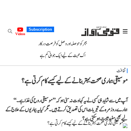
Subscription
Videos
ہجر کو حوصلہ اور وصل کو فرصت درکار
اک محبت کے لیے ایک جوانی کم ہے
ثقافت
موسیقی ہماری صحت بہتر بنانے کے لیے کیسے کام کرتی ہے؟
آپ میں سے شاید ہی کسی نے یہ کہاوت نہ سنی ہو کہ ”موسیقی روح کی غذا ہے۔“
ہمارے روزمرہ کے تجربات اس کی تصدیق کرتے ہیں۔ مگر کیا یہ بیماریوں کے علاج کے
لیے بھی مفید ثابت ہو سکتی ہے؟