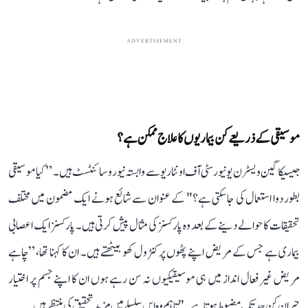
ADVERTISEMENT
موسیقی کے ذریعے کن بیماریوں کا علاج ممکن ہے؟
جیسیکا گین ویسٹرن یونیورسٹی آف اونٹاریو سے وابستہ نیورو سائنٹسٹ ہیں۔ ”کیا موسیقی
بطور دوا استعمال کی جا سکتی ہے؟" کے عنوان سے شائع ہونے ایک مضمون میں مختلف
تحقیقات کا حوالے دینے کے بعد وہ پارکسنز کی مثال پیش کرتی ہیں۔ پارکسنز ایک اعصابی
بیماری ہے جس کے مریض اپنے پٹھوں پر کنٹرول کھو بیٹھتے ہیں۔ ان کا کہنا تھا، ”چاہے
مریض غیر فعال انداز میں ہی موسیقیکیوں نہ سن رہے ہوں ان کا اپنے جسم پر اختیار
حیران کن حد تک مضبوط ہوتا ہے۔" تاہم وہ اس سلسلے میں مزید تحقیق کی منتظر ہیں۔