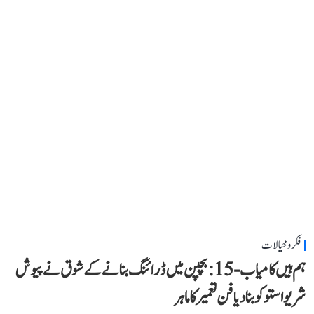
فکر و خیالات
ہم ہیں کامیاب-15: بچپن میں ڈرائنگ بنانے کے شوق نے پیوش
شریواستو کو بنا دیا فن تعمیر کا ماہر