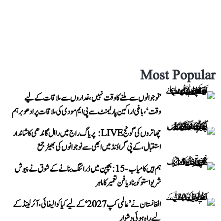
Most Popular
’نوجوانوں سے ملنے کا وقت نہیں، غداروں سے ملاقات کے لیے
وقت‘، باغی اراکین پارلیمنٹ سے پی ایم مودی کی ملاقات پر ادھو برہم
چھاتروں کی گونج LIVE: پریاگ راج میں راہل گاندھی کا شاندار
استقبال، کے پی گراؤنڈ میں ابھی سے نوجوانوں کی بھیڑ جمع
ہم ہیں کامیاب-15: بچپن میں ڈرائنگ بنانے کے شوق نے پیوش
شریواستو کو بنا دیا فن تعمیر کا ماہر
افغانستان نے ’عالمی کپ 2027‘ کے لیے کیا کوالیفائی، آئرلینڈ کے
لیے راہ ہوئی دشوار