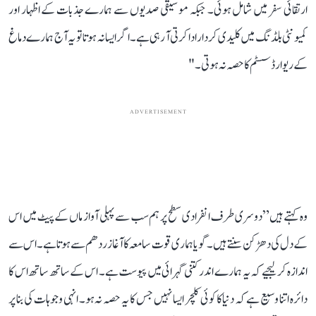
ارتقائی سفر میں شامل ہوئی۔ جبکہ موسیقی صدیوں سے ہمارے جذبات کے اظہار اور
کمیونٹی بلڈنگ میں کلیدی کردار ادا کرتی آ رہی ہے۔ اگر ایسا نہ ہوتا تو یہ آج ہمارے دماغ
کے ریوارڈ سسٹم کا حصہ نہ ہوتی۔"
ADVERTISEMENT
وہ کہتے ہیں ”دوسری طرف انفرادی سطح پر ہم سب سے پہلی آواز ماں کے پیٹ میں اس
کے دل کی دھڑکن سنتے ہیں۔ گویا ہماری قوت سامعہ کا آغاز ردھم سے ہوتا ہے۔ اس سے
اندازہ کر لیجیے کہ یہ ہمارے اندر کتنی گہرائی میں پیوست ہے۔ اس کے ساتھ ساتھ اس کا
دائرہ اتنا وسیع ہے کہ دنیا کا کوئی کلچر ایسا نہیں جس کا یہ حصہ نہ ہو۔ انہی وجوہات کی بنا پر