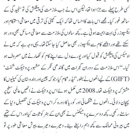
کسی طرح پہلے سے جڑا ہوا تھا، لیکن اس نے جب ملازمت کی پیشکش کی تو سنجیدگی کے
ساتھ غور کیا۔ مجھے اس بات کا احساس تھا کہ ایک کمپنی کی ترقی میں معاشی استحکام اور
ایکسپوزر کی بہت اہمیت ہوتی ہے۔ کچھ سالوں کی ملازمت سے معاشی مسائل بھی دور ہو
سکتے تھے اور اچھے کام سے ایکسپوزر بھی حاصل کیا جا سکتا تھا۔ یہی وجہ ہے کہ میں نے
اومیکس کی پیشکش کو قبول کیا اور پورے دل سے اپنے کام کو نکھارنے میں مصروف ہو
گیا۔‘‘ اس ملازمت کے دوران گجرات میں گاندھی نگر کے مشہور پروجیکٹ ’گفٹ‘
(GIFT) کے لیے انھوں نے بطور ’لیڈر‘ کام کیا، جو کہ چین اور ہندوستان کی کمپنیوں کا
مشترکہ پروجیکٹ تھا۔ 2008 میں مکمل ہوئے اس پروجیکٹ نے انھیں عالمی سطح پر
پہچان دلائی۔ انھوں نے شنگھائی اور کوریا کا دورہ کر اس پروجیکٹ کی تفصیل دنیا کے
سامنے رکھی۔ کچھ دوسرے پروجیکٹس نے بھی ان کے ہنر کو ثابت کیا اور اس کے نتیجے
میں بیرونی ممالک سے کچھ اہم رابطے بنے۔ دھیرے دھیرے پیوش معاشی طور پر تو