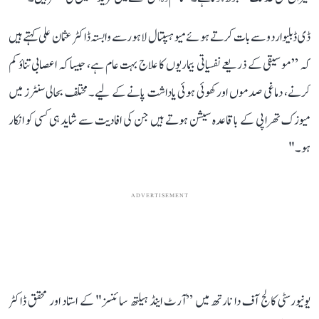
ڈی ڈبلیو اردو سے بات کرتے ہوئے میو ہسپتال لاہور سے وابستہ ڈاکٹر عثمان علی کہتے ہیں
کہ ”موسیقی کے ذریعے نفسیاتی بیماریوں کا علاج بہت عام ہے، جیسا کہ اعصابی تناؤ کم
کرنے، دماغی صدموں اور کھوئی ہوئی یاداشت پانے کے لیے۔ مختلف بحالی سنٹرز میں
میوزک تھراپی کے باقاعدہ سیشن ہوتے ہیں جن کی افادیت سے شاید ہی کسی کو انکار
ہو۔"
ADVERTISEMENT
یونیورسٹی کالج آف دا نارتھ میں ”آرٹ اینڈ ہیلتھ سائنسز" کے استاد اور محقق ڈاکٹر