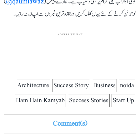
قومی آواز اب ٹیلی گرام پر بھی دستیاب ہے۔ ہمارے چینل (
qaumiawaz@
)
کو جوائن کرنے کے لئے یہاں کلک کریں اور تازہ ترین خبروں سے اپ ڈیٹ رہیں۔
ADVERTISEMENT
Architecture
Success Story
Business
noida
Ham Hain Kamyab
Success Stories
Start Up
Comment(s)