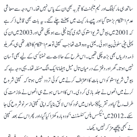
ساتھ ہی مارکیٹنگ اور ٹیم مینجمنٹ کا تجربہ بھی ان کے پاس نہیں تھا۔ اس وجہ سے معاشی
عدم استحکام بڑھتا گیا اور پیسے مارکیٹ میں پھنستے چلے گئے۔ یہ بات بھی قابل ذکر ہے
کہ 2001 میں پیوش شریواستو کی شادی گیتانجلی سے ہو چکی تھی اور 2003 میں ان کی
پہلی بیٹی سلونی پیدا ہوئی۔ یعنی یہ وہ وقت تھا جب کمپنی تو عدم استحکام کا شکار تھی ہی، گھریلو
ذمہ داریاں بھی بڑھ چکی تھیں۔ اس طرح کے حالات سے نمٹنا کسی کے لیے بھی آسان
نہیں ہوتا۔ گھر اور دفتر کے درمیان تال میل بیٹھانا ایک الگ مسئلہ تھا۔ یہی وجہ ہے کہ
پیوش شریواستو کو اس بات کا اعتراف کرنے میں کوئی تردد نہیں ہوتا کہ کمپنی شروع
کرنے میں انھوں نے جلد بازی کر دی۔ اس کا احساس ہوتے ہی انھوں نے ملازمت کی
طرف رخ کیا اور تقریباً 8 سالوں میں خود کو اس لائق بنایا کہ اپنی کمپنی از سر نو شروع کی جا
سکے۔ 2012 میں ’نیکسس پلس کنلسٹنٹ‘ کو دوبارہ کھڑا کیا گیا، اور پھر اس کے بعد کمپنی
نے کبھی پیچھے مڑ کر نہیں دیکھا۔