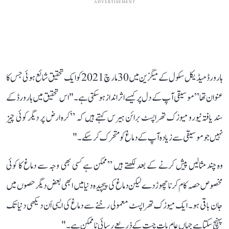
ADVERTISEMENT
ہارورڈ میڈیکل سکول کے میگزین میں 30 مارچ 2021 کو ایک تحقیق شائع ہوئی جس کا
عنوان تھا ”موسیقی آپ کے دل پر کیسے اثرانداز ہو سکتی ہے۔" اس تحقیق میں ہارورڈ کے
سند یافتہ نیورو میوزک تھراپسٹ برائن ہیرس کہتے ہیں کہ ”کرہ ارض پر دیگر کوئی چیز
نہیں جو موسیقی سے زیادہ آپ کے دماغ کو متحرک کر سکے۔"
وہ چند مثالیں پیش کرنے کے بعد لکھتے ہیں ”ممکن ہے کسی بھی وجہ سے دماغ کا کوئی
مخصوص حصہ کام کرنا چھوڑ دے لیکن دماغ کی پیچیدہ دنیا میں ابھی بعض دیگر حصوں میں
جان باقی ہو۔ ایک میوزک تھراپسٹ معمولی رخنے سے دماغ کی ایسی اَن دیکھی دنیا تک
پہنچ سکتا ہے جہاں عام بات چیت کے ذریعے رسائی ناممکن ہے۔"