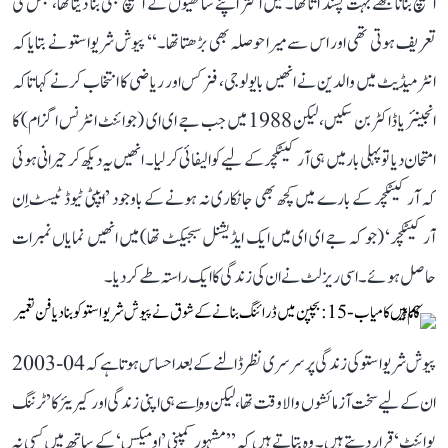
اسکیچ بنانا مجھے بہت پسند آتا تھا۔ میں اکثر اپنے ساتھیوں کے اسکیچ بھی بنا دیتا تھا، جس کی
تعریف ہوتی تھی اور اس سے میرا حوصلہ بھی بڑھتا تھا۔‘‘ پیوش شریواستو نے بتایا کہ
انٹرمیڈیٹ میں والدین نے انھیں بایولوجی، فزکس اور ریاضی کا انتخاب کرنے کہا تاکہ
انجینئر یا ڈاکٹر بن سکیں، لیکن 1988 میں جب جے ای ای (جوائنٹ انٹرنس اگزام) کا
امتحان دیا تو پہلی بار میں ہی آرکیٹکچر کے لیے کوالیفائی کر لیا۔ انھیں یہ دیکھ کر حیرانی ہوئی
کہ آرکیٹکچر کے بارے میں کچھ بھی جانکاری نہ ہونے کے باوجود ’ایپٹی ٹیوڈ ٹیسٹ اِن
آرکیٹکچر‘ (جو کہ جے ای ای میں ایک ایڈیشنل سبجیکٹ تھا) میں انھیں نمایاں نمبرات
حاصل ہوئے۔ اسی ریزلٹ نے ان کی زندگی کا ایک راستہ طے کر دیا۔
پیوش شریواستو کی زندگی پر سرسری نظر ڈالنے کے بعد احساس ہوتا ہے کہ 04-2003
ان کے لیے سخت آزمائشوں والا وقت تھا، لیکن وہ اِسے ہی اپنی زندگی اور کیریئر کا ’ٹرننگ
پوائنٹ‘ قرار دیتے ہیں۔ وہ بتاتے ہیں کہ ’’مشہور کمپنی ’اومیکس‘ کے ساتھ میں کسی نہ