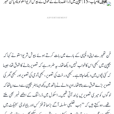
ADVERTISEMENT
فن تعمیر سے اپنی دلچسپی کے بارے میں بات کرتے ہوئے پیوش شریواستو نے کہا کہ
بچپن میں کبھی اس کا خواب نہیں دیکھا تھا۔ یہ ضرور ہے کہ تصویر بنانے کا شوق تھا، جیسا
کہ کئی بچوں میں دیکھا جاتا ہے۔ کبھی درخت کی تصویر، کبھی آدمی کی تصویر اور کبھی گھر کی
تصویر بڑے شوق سے بناتا تھا۔ اوپر والے نے ہاتھ میں کچھ ایسا ہنر بچپن سے دے دیا تھا کہ
لوگوں کو میری تصویریں پسند آتی تھیں۔ اسکول میں ڈرائنگ کے اچھے نمبر بھی ملتے
تھے۔ وہ کہتے ہیں کہ ’’جب تعلیمی سلسلہ آگے بڑھا تو فزکس اور بایولوجی سبجیکٹ میں