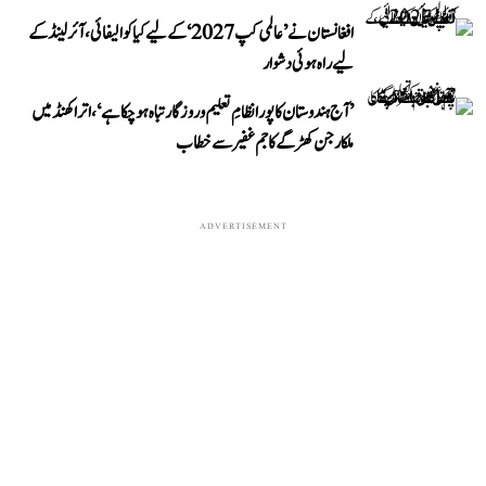
افغانستان نے ’عالمی کپ 2027‘ کے لیے کیا کوالیفائی، آئرلینڈ کے
لیے راہ ہوئی دشوار
’آج ہندوستان کا پورا نظامِ تعلیم و روزگار تباہ ہو چکا ہے‘، اتراکھنڈ میں
ملکارجن کھڑگے کا جم غفیر سے خطاب
ADVERTISEMENT