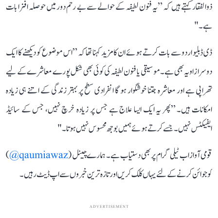
ذوالفقار کہتے ہیں کہ ”یہ فنون لطیفہ کے حوالے سے بے رحم دور میں حوصلہ افزا بات
ہے۔"
ڈی ڈبلیو اردو سے بات کرتے ہوئے ان کا مزید کہنا تھا کہ ”اس موضوع کو دیکھنے کا ایک
دوسرا زاویہ بھی ہے۔ موسیقی یا فنون لطیفہ کی کوئی بھی شکل پورے معاشرے کے لیے
تھراپی ہے اور معاشرہ جتنا خوشگوار ہو گا انفرادی سطح پر بہتر زندگی کے اتنے ہی زیادہ
امکانات ہیں۔ ”پھر یہ ایک ایسا علاج ہے جس پر زیادہ خرچ نہیں، جس کے سائیڈ
ایفیکٹس نہیں۔ جسے کرتے ہوئے ہمیں بوجھ محسوس نہیں ہوتا۔"
قومی آواز اب ٹیلی گرام پر بھی دستیاب ہے۔ ہمارے چینل (
qaumiawaz@
)
کو جوائن کرنے کے لئے یہاں کلک کریں اور تازہ ترین خبروں سے اپ ڈیٹ رہیں۔
ADVERTISEMENT