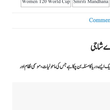
Women T20 World Cup
Smriti Mandhana
Comment
اے شاجی
یک ایسے دریا کا مسئلہ بن چکا ہے جس کی ماحولیات، موسمی نظام اور