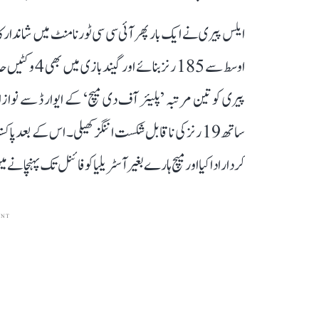
اوسط سے 185 
کردار ادا کیا اور میچ ہارے بغیر آسٹریلیا کو فائنل تک پہنچانے می
ENT