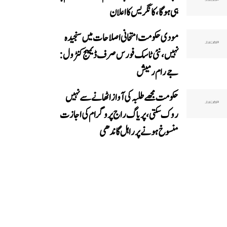
ہی ہوگا، کانگریس کا اعلان
مودی حکومت امتحانی اصلاحات میں سنجیدہ
نہیں، نئی ٹاسک فورس صرف ڈیمیج کنٹرول:
جے رام رمیش
حکومت مجھے طلبہ کی آواز اٹھانے سے نہیں
روک سکتی، پریاگ راج پروگرام کی اجازت
منسوخ ہونے پر راہل گاندھی