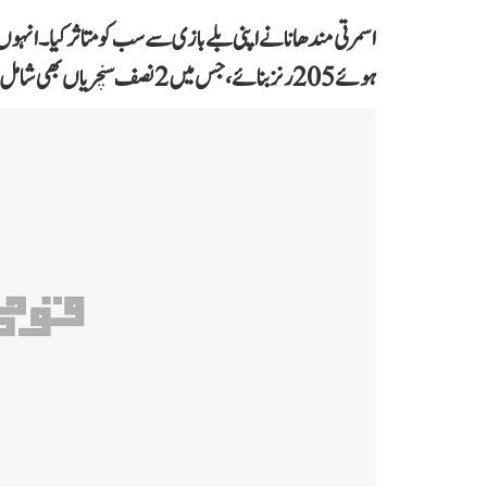
ہوئے 205 رنز بنائے، جس میں 2 نصف سنچریاں بھی شامل ہیں۔