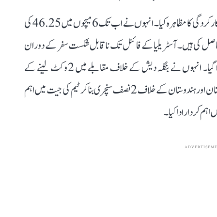
ایلس پیری نے ایک بار پھر آئی سی سی ٹورنامنٹ میں شاندار کارکردگی کا مظاہرہ کیا۔ انہوں نے اب تک 6میچوں میں 46.25 کی
رنز بنائے اور گیندبازی میں بھی 4 وکٹیں حاصل کی ہیں۔ آسٹریلیا کے فائنل تک ناقابل شکست سفر کے دوران
پیری کو تین مرتبہ ’پلیئر آف دی میچ‘ کے ایوارڈ سے نوازا گیا۔ انہوں نے بنگلہ دیش کے خلاف مقابلے میں 2 وکٹ لینے کے
ساتھ 19 رنز کی ناقابل شکست اننگز کھیلی۔ اس کے بعد پاکستان اور ہندوستان کے خلاف 2 نصف سنچری بنا کر ٹیم کی جیت میں اہم
ں اہم کردار ادا کیا۔
ADVERTISEM