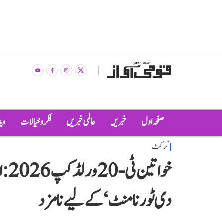
صفحہ اول
خبریں
عالمی خبریں
فکر و خیالات
وی
کرکٹ
دی ٹورنامنٹ‘ کے لیے نامزد