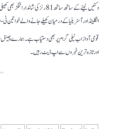
وکٹیں لینے کے ساتھ ساتھ 81 رنز کی شا
انگلینڈ اور آسٹریلیا کے درمیان کھیلے جانے والے خواتین ٹی-20 ورلڈ کپ فائنل کے بعد کیا جائے گا۔
قومی آواز اب ٹیلی گرام پر بھی دستیاب ہے۔ ہمارے چینل 
اور تازہ ترین خبروں سے اپ ڈیٹ رہیں۔
ENT