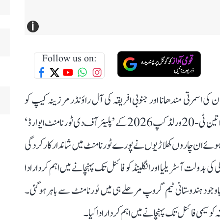
i
Follow us on:
ان کی اسمرتی مندھانا اور جنوبی افریقہ کی آل راؤنڈر مرزینہ کیپ کو
پورے ٹورنامنٹ میں شاندار کارکردگی کے بعد آئی سی سی خواتین ٹی-20 ورلڈ کپ 2026 کے ’پلیئر آف دی ٹورنامنٹ ایوارڈ‘
لتے ہوئے ان چاروں کھلاڑیوں نے پورے ٹورنامنٹ میں شاندار کارکردگی
 کی بدولت آسٹریلیا اور انگلینڈ کو فائنل تک پہنچانے میں اہم کردار ادا
اوجود ہندوستانی ٹیم گروپ مرحلے ہی میں ٹورنامنٹ سے باہر ہو گئی۔
 سیمی فائنل تک پہنچانے میں اہم کردار ادا کیا۔