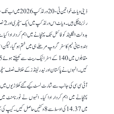
رنز ب
کیں۔ انہوں نے پاکستان اور نیدرلینڈز کے خلاف نصف سنچری
آئی سی سی کی جانب سے شارٹ لسٹ کیے گئے کھلاڑیوں میں مر