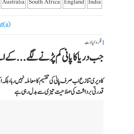
Australia
South Africa
England
India
(s)
فکر و خیالات
جب دریا کا پانی کم پڑنے لگے...کے 
کاویری تنازع اب صرف پانی کی تقسیم کا معاملہ نہیں رہا، بلکہ ا
قدرتی برداشت کی صلاحیت تیزی سے بدل رہی ہے