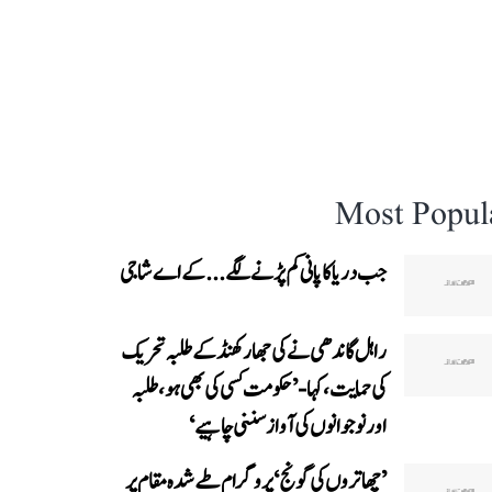
Most Popul
جب دریا کا پانی کم پڑنے لگے...کے اے شاجی
راہل گاندھی نے کی جھارکھنڈ کے طلبہ تحریک
کی حمایت، کہا- ’حکومت کسی کی بھی ہو، طلبہ
اور نوجوانوں کی آواز سننی چاہیے‘
’چھاتروں کی گونج‘ پروگرام طے شدہ مقام پر