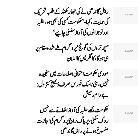
راہل گاندھی نے کی جھارکھنڈ کے طلبہ تحریک
کی حمایت، کہا- ’حکومت کسی کی بھی ہو، طلبہ
اور نوجوانوں کی آواز سننی چاہیے‘
’چھاتروں کی گونج‘ پروگرام طے شدہ مقام پر
ہی ہوگا، کانگریس کا اعلان
مودی حکومت امتحانی اصلاحات میں سنجیدہ
نہیں، نئی ٹاسک فورس صرف ڈیمیج کنٹرول:
جے رام رمیش
حکومت مجھے طلبہ کی آواز اٹھانے سے نہیں
روک سکتی، پریاگ راج پروگرام کی اجازت
منسوخ ہونے پر راہل گاندھی