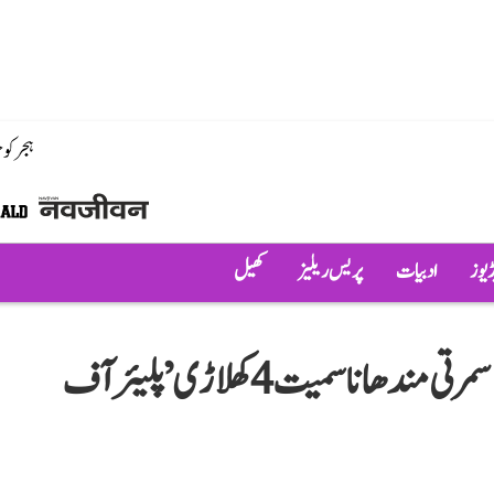
ہجر کو
ڈیوز
ادبیات
پریس ریلیز
کھیل
خواتین ٹی-20 ورلڈ کپ 2026: اسمرتی مندھانا سمیت 4 کھلاڑی ’پلیئر آف