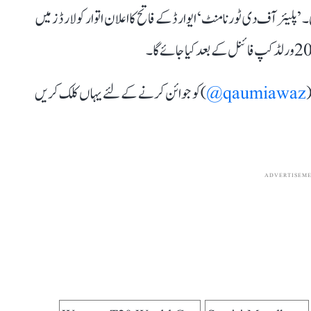
ندار اننگز بھی کھیلی۔ ’پلیئر آف دی ٹورنامنٹ‘ ایوارڈ کے فاتح کا اعلان اتوار کو لارڈز میں
(
qaumiawaz@
) کو جوائن کرنے کے لئے یہاں کلک کریں
ADVERTISEM