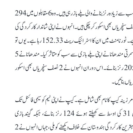
ڈینی ویاٹ خواتین ٹی-20 ورلڈ کپ 2026 میں اب تک سب سے زیادہ رنز بنانے والی بلے باز رہی ہیں۔ وہ 6 مقابلوں میں 294
نا چکی ہیں۔ ویاٹ اس ورلڈ کپ میں ایک سنچری اور 2 نصف سنچریاں بھی اسکور کر چکی ہیں۔ انہوں نے اپنی شاندار کارکردگی کی
بدولت انگلینڈ کو فائنل تک پہنچانے میں اہم کردار ادا کیا ہے۔ ٹورنامنٹ میں ان کا اسٹرائیک ریٹ 152.33 رہا ہے۔ یوں تو
ہندوستانی ٹیم کا سفر گروپ مرحلے ہی میں ختم ہو گیا، لیکن اسمرتی مندھانا نے اپنی بلے بازی سے سب کو متاثر کیا۔ مندھانا نے 5
مقابلوں میں 140 کے اسٹرائیک ریٹ سے کھیلتے ہوئے 205 رنز بنائے۔ اس دوران انہوں نے 2 نصف سنچریاں بھی اسکور
اں بنائیں۔
زینہ کیپ کا نام بھی شامل ہے۔ کیپ نے اپنی ٹیم کو سیمی فائنل تک
پہنچانے میں اہم کردار ادا کیا۔ انہوں نے ٹورنامنٹ میں 31 کی اوسط سے کھیلتے ہوئے 124 رنز بنائے، جبکہ گیندبازی
میں 14.37 کی اوسط سے 8 وکٹیں حاصل کیں۔ کیپ کی بہترین کارکردگی ہندوستان کے خلاف دیکھنے کو ملی، جہاں انہوں نے 2