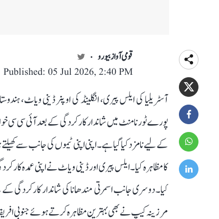
قومی آواز بیورو
Published: 05 Jul 2026, 2:40 PM
آسٹریلیا کی ایلس پیری، انگلینڈ کی اوپنر ڈینی ویاٹ، ہندوست
کے لیے نامزد کیا گیا ہے۔ اپنی اپنی ٹیموں کی جانب سے کھی
کا مظاہرہ کیا۔ ایلس پیری اور ڈینی ویاٹ نے اپنی عمدہ کارکردگی
کیا۔ دوسری جانب اسمرتی مندھانا کی شاندار کارکردگی کے ب
مرزینہ کیپ نے بھی بہترین مظاہرہ کرتے ہوئے جنوبی افریقہ کو