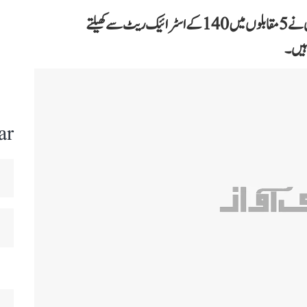
اسمرتی مندھانا نے اپنی بلے بازی سے سب کو متاثر کیا۔ انہوں نے 5 مقابلوں میں 140 کے اسٹرائیک ریٹ سے کھیلتے
ar