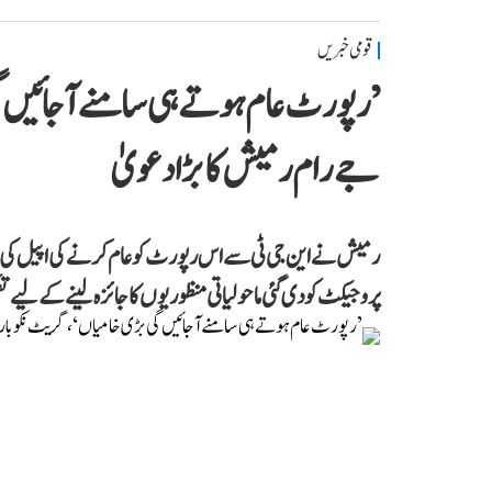
قومی خبریں
’رپورٹ عام ہوتے ہی سامنے آ جائیں گ
جے رام رمیش کا بڑا دعویٰ
رمیش نے این جی ٹی سے اس رپورٹ کو عام کرنے کی اپیل کی، جسے
پروجیکٹ کو دی گئی ماحولیاتی منظوریوں کا جائزہ لینے کے لیے تشک