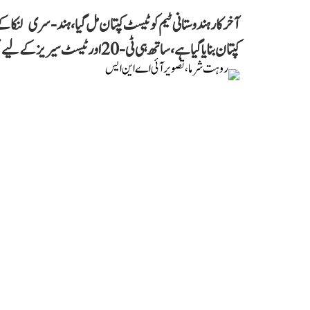
آخر کار ہندوستانی ٹیم کو ٹیسٹ کپتان مل گیا، ہند-سری لنک
کپتان بنایا گیا ہے، ساتھ ہی ٹی-20 اور ٹیسٹ سیریز کے لیے ٹیم کا اعلان بھی ہو گیا ہے۔