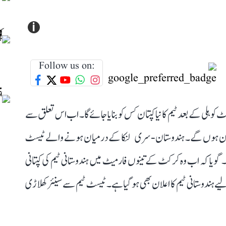
i
Follow us on:
 کوہلی کے بعد ٹیم کا نیا کپتان کس کو بنایا جائے گا۔ اب اس تعلق سے
 کپتان ہوں گے۔ ہندوستان-سری لنکا کے درمیان ہونے والے ٹیسٹ
۔ گویا کہ اب وہ کرکٹ کے تینوں فارمیٹ میں ہندوستانی ٹیم کی کپتانی
2 اور ٹیسٹ سیریز کے لیے ہندوستانی ٹیم کا اعلان بھی ہو گیا ہے۔ ٹیسٹ ٹیم سے سینئر کھلاڑی