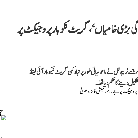
ی بڑی خامیاں‘، گریٹ نکوبار پروجیکٹ پر
 ٹریبونل نے ماحولیاتی طور پر تباہ کن گریٹ نیکوبار آئی لینڈ
یل دینے کا حکم دیا تھا۔