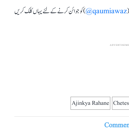
(
qaumiawaz@
) کو جوائن کرنے کے لئے یہاں کلک کریں
ADVERTISEM
Ajinkya Rahane
Chetes
Comment