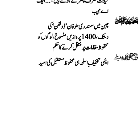
کیا بت صرف پتھر کے ہوتے ہیں؟...ایف
اے مجیب
چین میں سمندری طوفان ’ڈولفن‘ کی
دستک، 1400 پروازیں منسوخ، لوگوں کو
محفوظ مقامات پر منتقل کرنے کا حکم
ایٹمی تخفیفِ اسلحہ ہی محفوظ مستقبل کی امید