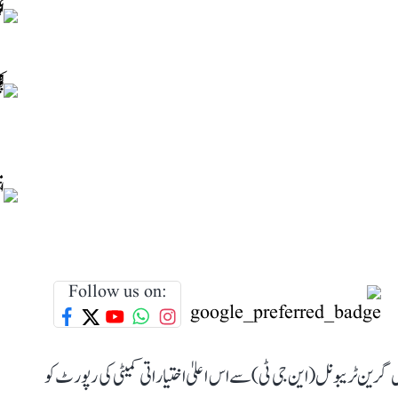
Follow us on:
گرین ٹریبونل (این جی ٹی) سے اس اعلیٰ اختیاراتی کمیٹی کی رپورٹ کو