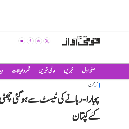
صفحہ اول
خبریں
عالمی خبریں
فکر و خیالات
وی
کرکٹ
پجارا-رہانے کی ٹیسٹ سے ہو گئی چھٹ
گئے کپتان