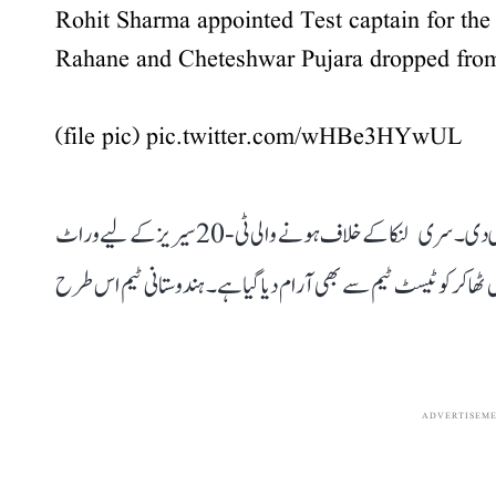
Rohit Sharma appointed Test captain for the
Rahane and Cheteshwar Pujara dropped from 
(file pic)
pic.twitter.com/wHBe3HYwUL
چیف سلیکٹر چیتن شرما نے پریس کانفرنس کر اس کی جانکاری دی۔ سری لنکا کے خلاف ہونے والی ٹی-20 سیریز کے لیے وراٹ
ل ٹھاکر کو ٹیسٹ ٹیم سے بھی آرام دیا گیا ہے۔ ہندوستانی ٹیم اس طرح
ADVERTISEM