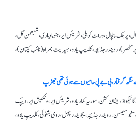
، پرینک پنچال، وراٹ کوہلی، شریئس ایر، ہنوما وِہاری، شبھمن گل،
صر)، رویندر جڈیجہ، کلدیپ یادو، جسپریت بمراہ (نائب کپتان)،
بھے سنگھ گرفتار، بی جے پی حامیوں سے ہوئی تھی جھڑپ
 گائیکواڈ، ایشان کشن، سوریہ کمار یادو، شریئس ایر، ونکٹیش ایر، دیپک
سنجو سیمسن، رویندر جڈیجہ، یجویندر چہل، روی بشنوئی، کلدیپ یادو،