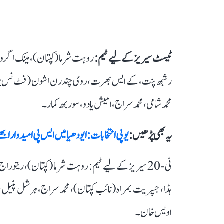
ٹیسٹ سیریز کے لیے ٹیم:
روہت شرما (کپتان)، مینک اگروال
رشبھ پنت، کے ایس بھرت، روی چندرن اشون (فٹ نس پر منح
محمد شامی، محمد سراج، امیش یادو، سوربھ کمار۔
یہ بھی پڑھیں :
یوپی انتخابات: ایودھیا میں ایس پی امیدوار ا
ٹی-20 سیریز کے لیے ٹیم: روہت شرما (کپتان)، ریتوراج
ہڈا، جسپریت بمراہ (نائب کپتان)، محمد سراج، ہرشل پٹیل، 
اویس خان۔