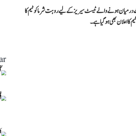
ا کے درمیان ہونے والے ٹیسٹ سیریز کے لیے روہت شرما کو ٹیم کا
ar