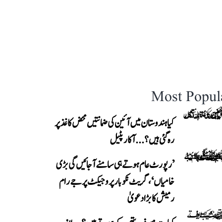
Most Popul
کیا ہندوستان میں آئین کی ضمانتیں محض کاغذ پر
رہ گئی ہیں؟...آکار پٹیل
’رپورٹ عام ہوتے ہی سامنے آ جائیں گی بڑی
خامیاں‘، گریٹ نکوبار پروجیکٹ پر جے رام
رمیش کا بڑا دعویٰ