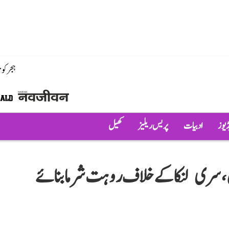
ہجر کو
ڈیوز
ادبیات
پریس ریلیز
کھیل
ی، سری لنکا کے خلاف روہت شرما بنائے