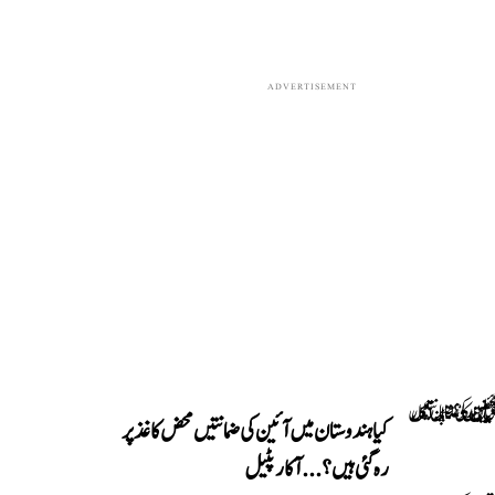
ADVERTISEMENT
کیا ہندوستان میں آئین کی ضمانتیں محض کاغذ پر
رہ گئی ہیں؟...آکار پٹیل