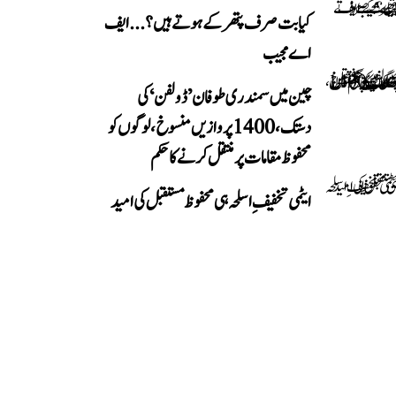
کیا بت صرف پتھر کے ہوتے ہیں؟...ایف
اے مجیب
چین میں سمندری طوفان ’ڈولفن‘ کی
دستک، 1400 پروازیں منسوخ، لوگوں کو
محفوظ مقامات پر منتقل کرنے کا حکم
ایٹمی تخفیفِ اسلحہ ہی محفوظ مستقبل کی امید