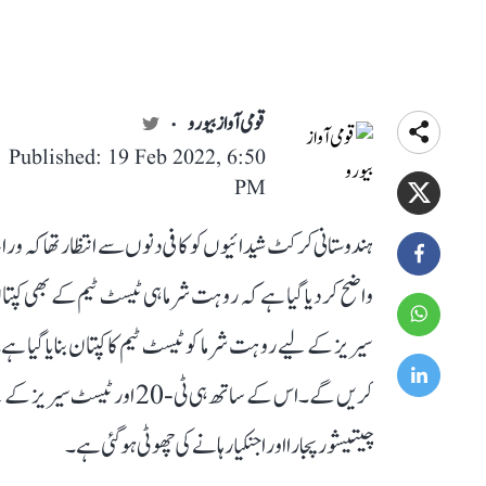
قومی آواز بیورو
Published: 19 Feb 2022, 6:50
PM
ہندوستانی کرکٹ شیدائیوں کو کافی دنوں سے انتظار تھا کہ وراٹ
واضح کر دیا گیا ہے کہ روہت شرما ہی ٹیسٹ ٹیم کے بھی
سیریز کے لیے روہت شرما کو ٹیسٹ ٹیم کا کپتان بنایا گیا ہے
کریں گے۔ اس کے ساتھ ہی ٹی-0
چیتیشور پجارا اور اجنکیا رہانے کی چھوٹی ہو گئی ہے۔