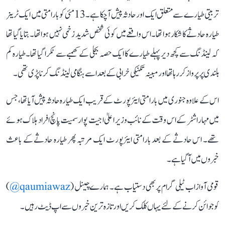
تربیتی طیارے سے متعلق ایک اور حادثہ پیش آ چکا ہے۔ 13 مئی کو بارامتی میں ایک ٹرینر
طیارہ حادثے کا شکار ہوا تھا۔ اس واقعے میں کوئی شخص شدید زخمی نہیں ہوا تھا۔ بتایا گیا تھا
کہ لینڈنگ سے کچھ دیر پہلے طیارے کا ایک حصہ بجلی کے کھمبے سے ٹکرا گیا تھا۔ طیارہ کم
بلندی پر پرواز کر رہا تھا اور مبینہ تکنیکی خرابی کے بعد اسے ہنگامی لینڈنگ کرنا پڑی تھی۔
اس کے علاوہ جنوری میں بارامتی ایئرپورٹ کے قریب ایک طیارہ حادثہ پیش آیا تھا، جس
میں مہاراشٹر کے اس وقت کے نائب وزیر اعلیٰ اجیت پوار سمیت پانچ افراد ہلاک ہوئے
تھے۔ اس حادثے کے بعد بارامتی ایئرپورٹ ایک مرتبہ پھر طیارہ حادثے کے باعث
خبروں میں آ گیا ہے۔
قومی آواز اب ٹیلی گرام پر بھی دستیاب ہے۔ ہمارے چینل (
qaumiawaz@
)
کو جوائن کرنے کے لئے یہاں کلک کریں اور تازہ ترین خبروں سے اپ ڈیٹ رہیں۔