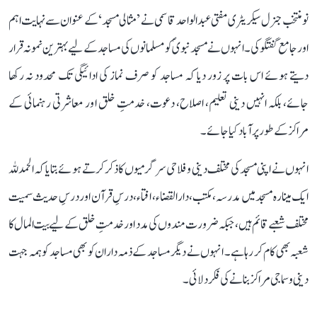
نو منتخب جنرل سیکریٹری مفتی عبد الواحد قاسمی نے ’مثالی مسجد‘ کے عنوان سے نہایت اہم
اور جامع گفتگو کی۔ انہوں نے مسجد نبویؐ کو مسلمانوں کی مساجد کے لیے بہترین نمونہ قرار
دیتے ہوئے اس بات پر زور دیا کہ مساجد کو صرف نماز کی ادائیگی تک محدود نہ رکھا
جائے، بلکہ انہیں دینی تعلیم، اصلاح، دعوت، خدمتِ خلق اور معاشرتی رہنمائی کے
مراکز کے طور پر آباد کیا جائے۔
انہوں نے اپنی مسجد کی مختلف دینی و فلاحی سرگرمیوں کا ذکر کرتے ہوئے بتایا کہ الحمدللہ
ایک مینارہ مسجد میں مدرسہ، مکتب، دارالقضاء، افتاء، درسِ قرآن اور درسِ حدیث سمیت
مختلف شعبے قائم ہیں، جبکہ ضرورت مندوں کی مدد اور خدمتِ خلق کے لیے بیت المال کا
شعبہ بھی کام کر رہا ہے۔ انہوں نے دیگر مساجد کے ذمہ داران کو بھی مساجد کو ہمہ جہت
دینی و سماجی مراکز بنانے کی فکر دلائی۔