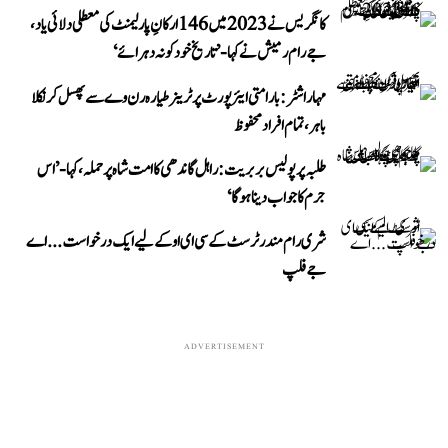
کانگریس نے 2023 میں 146 ارکانِ پارلیمنٹ کی معطلی دلائی یاد،
جے رام رمیش نے کہا- ’تاریخ خود کو نہ دہرائے‘
مہاراشٹر: بارامتی ایئرپورٹ پر ٹرینر طیارہ رن وے سے پھسل کر نکلا
باہر، تمام افراد محفوظ
طلبہ پر پولیس بربریت: راہل گاندھی کا امت شاہ پر حملہ، کہا- ’اس
جرم کا جواب دینا ہوگا‘
شری رام مندر ٹرسٹ کے سی ای او کے لیے ایک درخواست...اے
جے فلپ
ADVERTISEMENT