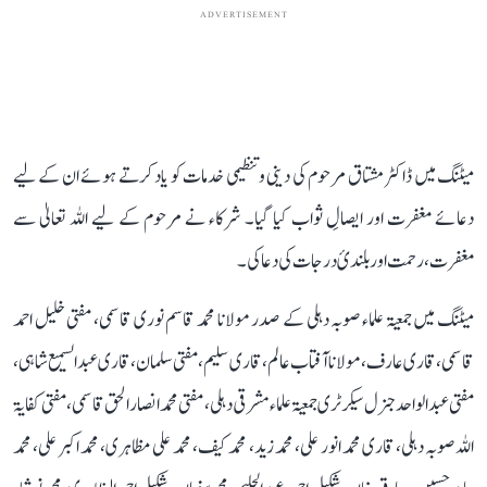
ADVERTISEMENT
میٹنگ میں ڈاکٹر مشتاق مرحوم کی دینی و تنظیمی خدمات کو یاد کرتے ہوئے ان کے لیے
دعائے مغفرت اور ایصالِ ثواب کیا گیا۔ شرکاء نے مرحوم کے لیے اللہ تعالیٰ سے
مغفرت، رحمت اور بلندیٔ درجات کی دعا کی۔
میٹنگ میں جمعیۃ علماء صوبہ دہلی کے صدر مولانا محمد قاسم نوری قاسمی، مفتی خلیل احمد
قاسمی، قاری عارف، مولانا آفتاب عالم، قاری سلیم، مفتی سلمان ، قاری عبدالسمیع شاہی ،
مفتی عبد الواحد جنرل سیکرٹری جمعیۃ علماء مشرقی دہلی، مفتی محمد انصار الحق قاسمی ، مفتی کفایۃ
اللہ صوبہ دہلی، قاری محمد انور علی، محمد زید، محمد کیف، محمد علی مظاہری، محمد اکبر علی، محمد