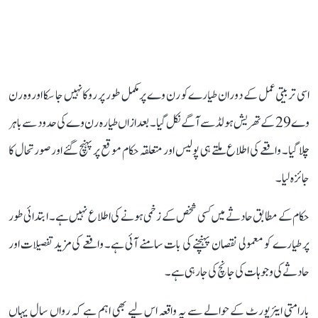
اسی تربیتی عمل کے دوران طیارے کو رن وے پر مکمل طور پر روکا نہیں جا سکا اور وہ رن
وے 29 کے تھریش ہولڈ سے آگے نکل گیا۔ بعد ازاں طیارہ رن وے کی حدود سے باہر
چلا گیا۔ واقعے کی اطلاع ملتے ہی پولیس اور متعلقہ حکام موقع پر پہنچ گئے اور صورتحال کا
جائزہ لیا۔
حکام کے مطابق حادثے میں کسی شخص کے زخمی ہونے کی اطلاع نہیں ہے۔ ابتدائی طور
پر طیارے کو معمولی نقصان پہنچنے کی بات سامنے آئی ہے۔ واقعے کی مزید تفصیلات اور
حادثے کی وجوہات کی جانچ کی جا رہی ہے۔
بارامتی ایئرپورٹ کے حوالے سے یہ واقعہ اس لیے بھی اہم ہے کہ رواں سال یہاں