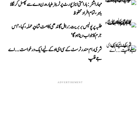
مہاراشٹر: بارامتی ایئرپورٹ پر ٹرینر طیارہ رن وے سے پھسل کر نکلا
باہر، تمام افراد محفوظ
طلبہ پر پولیس بربریت: راہل گاندھی کا امت شاہ پر حملہ، کہا- ’اس
جرم کا جواب دینا ہوگا‘
شری رام مندر ٹرسٹ کے سی ای او کے لیے ایک درخواست...اے
جے فلپ
ADVERTISEMENT