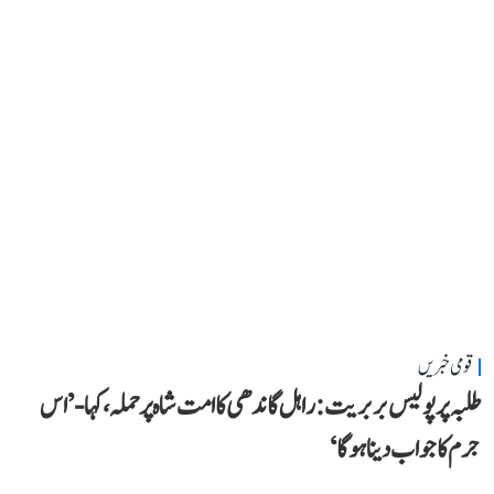
قومی خبریں
طلبہ پر پولیس بربریت: راہل گاندھی کا امت شاہ پر حملہ، کہا- ’اس
جرم کا جواب دینا ہوگا‘