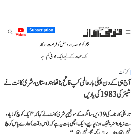
Subscription
Videos
ہجر کو حوصلہ اور وصل کو فرصت درکار
اک محبت کے لیے ایک جوانی کم ہے
کرکٹ
آج ہی کے دن پہلی بار عالمی کپ فاتح بنا تھا ہندوستان، شری کانت نے
شیئر کی 1983 کی یادیں
تاریخی کارنامہ کی 39ویں سالگرہ کے موقع پر شری کانت نے کہا کہ ’’ایک کوچ کو زیادہ
سے زیادہ اسٹریٹجک ہونا چاہیے، ایک اچھی بات یہ ہے کہ (اس وقت) ہمارے پاس کوچ
نہیں تھا، ہمارے پاس کچھ بھی نہیں تھا۔‘‘