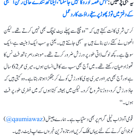
یہ بھی پڑھیں :
’اس غصہ کو روکا نہیں جا سکتا‘، ایکناتھ شندے حامی رکن اسمبلی
کے دفتر میں توڑ پھوڑ پر سنجے راؤت کا رد عمل
کرس شری کانت کہتے ہیں کہ ’’وہ میچ سے پہلے بیٹ ٹیپنگ بھی نہیں کرتے تھے۔ لیکن
انھوں نے کتنے رن بنائے ہیں یہ سبھی جانتے ہیں۔ یعنی یہ سب ایک ذہنیت ہے، ایک
سوچ ہے۔ کچھ لوگ ذاتی طور پر ورزش ضرور کرتے تھے۔ موہندر امرناتھ فٹ نس کا
تھوڑا دھیان رکھتے تھے۔ میں آج بھی سب سے کاہل انسان ہوں۔ میری عمر 62 سال
ہے اور آج بھی میرا اور میری بیوی کا ورزش کو لے کر جھگڑا ہوتا رہتا ہے۔ وہ کہتی ہیں کہ
جاؤ ورزش کرو، دوڑنا شروع کرو۔ لیکن میں ہمیشہ کہتا ہوں کہ میں فطری طور پر فٹ
ہوں۔‘‘
قومی آواز اب ٹیلی گرام پر بھی دستیاب ہے۔ ہمارے چینل (
qaumiawaz@
)
کو جوائن کرنے کے لئے یہاں کلک کریں اور تازہ ترین خبروں سے اپ ڈیٹ رہیں۔