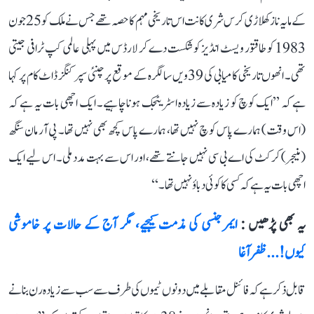
کے مایہ ناز کھلاڑی کرس شری کانت اس تاریخی مہم کا حصہ تھے جس نے ملک کو 25 جون
1983 کو طاقتور ویسٹ انڈیز کو شکست دے کر لارڈس میں پہلی عالمی کپ ٹرافی جیتی
تھی۔ انھوں تاریخی کامیابی کی 39ویں سالگرہ کے موقع پر چنئی سپر کنگز ڈاٹ کام پر کہا
ہے کہ ’’ایک کوچ کو زیادہ سے زیادہ اسٹریٹجک ہونا چاہیے۔ ایک اچھی بات یہ ہے کہ
(اس وقت) ہمارے پاس کوچ نہیں تھا، ہمارے پاس کچھ بھی نہیں تھا۔ پی آر مان سنگھ
(منیجر) کرکٹ کی اے بی سی نہیں جانتے تھے، اور اس سے بہت مدد ملی۔ اس لیے ایک
اچھی بات یہ ہے کہ کسی کا کوئی دباؤ نہیں تھا۔‘‘
یہ بھی پڑھیں :
ایمرجنسی کی مذمت کیجیے، مگر آج کے حالات پر خاموشی
کیوں!... ظفر آغا
قابل ذکر ہے کہ فائنل مقابلے میں دونوں ٹیموں کی طرف سے سب سے زیادہ رن بنانے