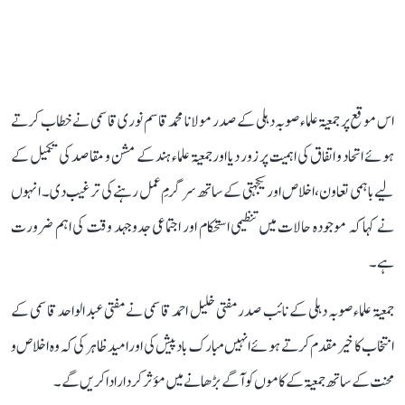
اس موقع پر جمعیۃ علماء صوبہ دہلی کے صدر مولانا محمد قاسم نوری قاسمی نے خطاب کرتے
ہوئے اتحاد و اتفاق کی اہمیت پر زور دیا اور جمعیۃ علماء ہند کے مشن و مقاصد کی تکمیل کے
لیے باہمی تعاون، اخلاص اور یکجہتی کے ساتھ سرگرمِ عمل رہنے کی ترغیب دی۔ انہوں
نے کہا کہ موجودہ حالات میں تنظیمی استحکام اور اجتماعی جدوجہد وقت کی اہم ضرورت
ہے۔
جمعیۃ علماء صوبہ دہلی کے نائب صدر مفتی خلیل احمد قاسمی نے مفتی عبد الواحد قاسمی کے
انتخاب کا خیر مقدم کرتے ہوئے انہیں مبارک باد پیش کی اور امید ظاہر کی کہ وہ اخلاص و
محنت کے ساتھ جمعیۃ کے کاموں کو آگے بڑھانے میں مؤثر کردار ادا کریں گے۔