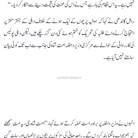
نہیں ہے۔ یہ اس نظام کی ہار ہے جس نے اس کی محنت کی قیمت دینے سے انکار کر دیا۔‘‘
راہل گاندھی نے کہا کہ سوالیہ پرچوں کے لیک ہونے کے خلاف دہلی کے جنتر منتر پر
احتجاج کرنے والے طلبہ کی تحریک کو ختم ہوئے کئی دن گزر چکے ہیں، لیکن دہلی پولیس
کی کارروائی کے حوالے سے مرکزی وزیر داخلہ امت شاہ کی جانب سے اب تک کوئی بیان
سامنے نہیں آیا ہے۔
ADVERTISEMENT
انہوں نے وزیر داخلہ پر براہ راست حملہ کرتے ہوئے کہا، ’’امت شاہ جی، یہ مت سمجھئے
کہ ہم جواب مانگنا بند کردیں گے۔ راجدھانی کی سڑکوں پر بچوں پر لاٹھیاں اور پیلٹ گن