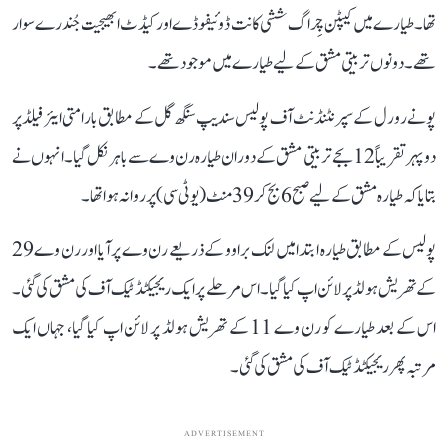
تھا۔ طیارے میں کیپٹن چِراگ ششی کانت ڈوئیفوڈے اور کیڈٹ ابھیجیت جُندرے سوار
تھے۔ دونوں تربیتی مشق کے لیے طیارے میں موجود تھے۔
پونے رورل کے سپرنٹنڈنٹ آف پولیس سندیپ سنگھ گل کے مطابق بارامتی ایئر فیلڈ پر
دوپہر تقریباً 12 بجے تربیتی مشق کے دوران طیارہ رن وے سے باہر نکل گیا۔ انہوں نے
بتایا کہ طیارہ مشق کے لیے صبح 6 بج کر 39 منٹ (یو ٹی سی) پر روانہ ہوا تھا۔
پولیس کے مطابق طیارہ ابتدا میں لنک براوو کے ذریعے رن وے پر آیا اور رن وے 29
کے تھریش ہولڈ پر لائن اپ کیا گیا۔ اس مرحلے پر ایک ریجیکٹڈ ٹیک آف کی مشق کی گئی۔
اس کے بعد طیارے کو رن وے 11 کے تھریش ہولڈ پر لائن اپ کیا گیا، جہاں ایک
مرتبہ پھر ریجیکٹڈ ٹیک آف کی مشق کی گئی۔
ADVERTISEMENT