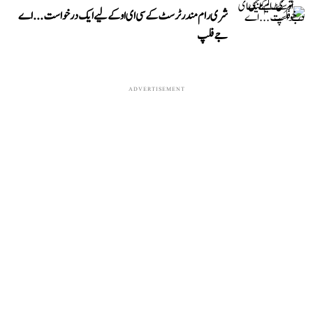
شری رام مندر ٹرسٹ کے سی ای او کے لیے ایک درخواست...اے
جے فلپ
ADVERTISEMENT