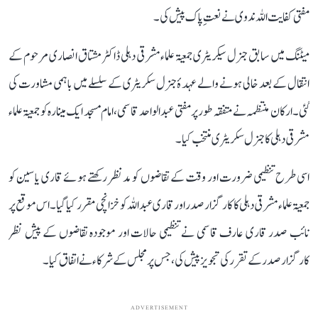
مفتی کفایت اللہ ندوی نے نعتِ پاک پیش کی۔
میٹنگ میں سابق جنرل سیکریٹری جمعیۃ علماء مشرقی دہلی ڈاکٹر مشتاق انصاری مرحوم کے
انتقال کے بعد خالی ہونے والے عہدۂ جنرل سکریٹری کے سلسلے میں باہمی مشاورت کی
گئی۔ ارکان منتظمہ نے متفقہ طور پر مفتی عبد الواحد قاسمی، امام مسجد ایک مینارہ کو جمعیۃ علماء
مشرقی دہلی کا جنرل سکریٹری منتخب کیا۔
اسی طرح تنظیمی ضرورت اور وقت کے تقاضوں کو مدنظر رکھتے ہوئے قاری یاسین کو
جمعیۃ علماء مشرقی دہلی کا کارگزار صدر اور قاری عبد اللہ کو خزانچی مقرر کیا گیا۔ اس موقع پر
نائب صدر قاری عارف قاسمی نے تنظیمی حالات اور موجودہ تقاضوں کے پیش نظر
کارگزار صدر کے تقرر کی تجویز پیش کی، جس پر مجلس کے شرکاء نے اتفاق کیا۔
ADVERTISEMENT