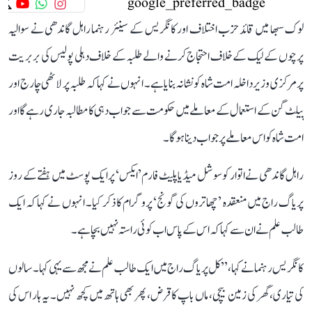
لوک سبھا میں قائد حزب اختلاف اور کانگریس کے سینئر رہنما راہل گاندھی نے سوالیہ
پرچوں کے لیک کے خلاف احتجاج کرنے والے طلبہ کے خلاف دہلی پولیس کی بربریت
پر مرکزی وزیر داخلہ امت شاہ کو نشانہ بنایا ہے۔ انہوں نے کہا کہ طلبہ پر لاٹھی چارج اور
پیلٹ گن کے استعمال کے معاملے میں حکومت سے جواب دہی کا مطالبہ جاری رہے گا اور
امت شاہ کو اس معاملے پر جواب دینا ہوگا۔
راہل گاندھی نے اتوار کو سوشل میڈیا پلیٹ فارم ’ایکس‘ پر ایک پوسٹ میں ہفتے کے روز
پریاگ راج میں منعقدہ ’چھاتروں کی گونج‘ پروگرام کا ذکر کیا۔ انہوں نے کہا کہ ایک
طالب علم نے ان سے کہا کہ اس کے پاس اب کوئی راستہ نہیں بچا ہے۔
کانگریس رہنما نے کہا، ’’کل پریاگ راج میں ایک طالب علم نے مجھ سے یہی کہا۔ سالوں
کی تیاری، گھر کی زمین بیچی، ماں باپ کا قرض، پھر بھی ہاتھ میں کچھ نہیں۔ یہ ہار اس کی