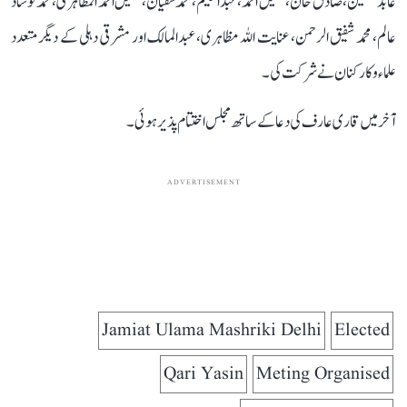
عابد حسین، صادق خان، شکیل احمد، عبدالحلیم، محمد سفیان، شکیل احمد المظاہری، محمد نوشاد
عالم، محمد شفیق الرحمن، عنایت اللہ مظاہری، عبدالمالک اور مشرقی دہلی کے دیگر متعدد
علماء و کارکنان نے شرکت کی۔
آخر میں قاری عارف کی دعا کے ساتھ مجلس اختتام پذیر ہوئی۔
ADVERTISEMENT
Jamiat Ulama Mashriki Delhi
Elected
Qari Yasin
Meting Organised