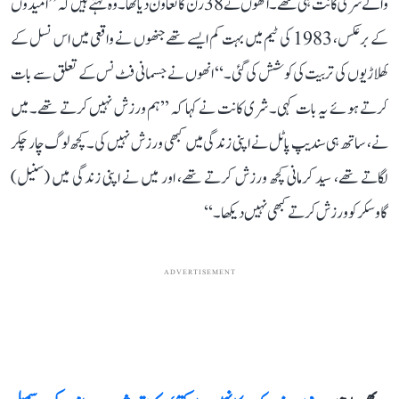
والے شری کانت ہی تھے۔ انھوں نے 38 رن کا تعاون دیا تھا۔ وہ کہتے ہیں کہ ’’امیدوں
کے برعکس، 1983 کی ٹیم میں بہت کم ایسے تھے جنھوں نے واقعی میں اس نسل کے
کھلاڑیوں کی تربیت کی کوشش کی گئی۔‘‘ انھوں نے جسمانی فٹ نس کے تعلق سے بات
کرتے ہوئے یہ بات کہی۔ شری کانت نے کہا کہ ’’ہم ورزش نہیں کرتے تھے۔ میں
نے، ساتھ ہی سندیپ پاٹل نے اپنی زندگی میں کبھی ورزش نہیں کی۔ کچھ لوگ چار چکر
لگاتے تھے، سید کرمانی کچھ ورزش کرتے تھے، اور میں نے اپنی زندگی میں (سنیل)
گاوسکر کو ورزش کرتے کبھی نہیں دیکھا۔‘‘
ADVERTISEMENT