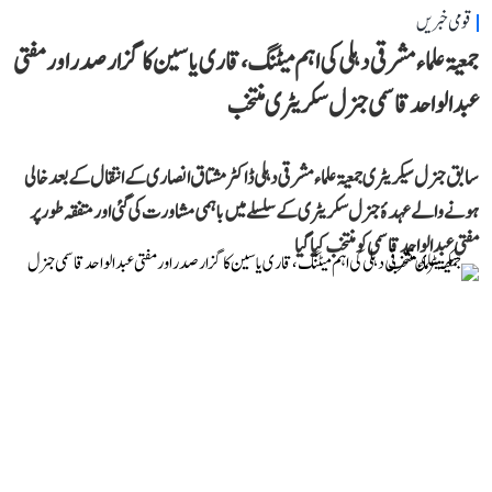
قومی خبریں
جمعیۃ علماء مشرقی دہلی کی اہم میٹنگ، قاری یاسین کا گزار صدر اور مفتی
عبد الواحد قاسمی جنرل سکریٹری منتخب
سابق جنرل سیکریٹری جمعیۃ علماء مشرقی دہلی ڈاکٹر مشتاق انصاری کے انتقال کے بعد خالی
ہونے والے عہدۂ جنرل سکریٹری کے سلسلے میں باہمی مشاورت کی گئی اور متفقہ طور پر
مفتی عبد الواحد قاسمی کو منتخب کیا گیا