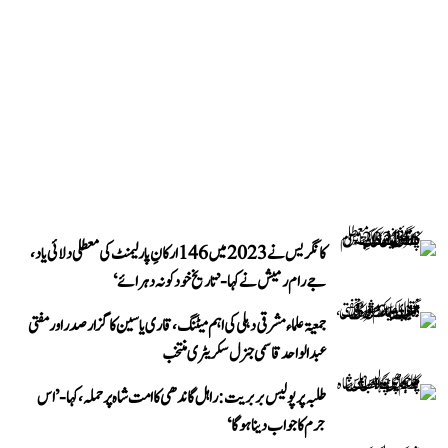
کانگریس نے 2023 میں 146 ارکانِ پارلیمنٹ کی معطلی دلائی یاد،
جے رام رمیش نے کہا- ’تاریخ خود کو نہ دہرائے‘
جمعیۃ علماء مشرقی دہلی کی اہم میٹنگ، قاری یاسین کا گزار صدر اور مفتی
عبد الواحد قاسمی جنرل سکریٹری منتخب
طلبہ پر پولیس بربریت: راہل گاندھی کا امت شاہ پر حملہ، کہا- ’اس
جرم کا جواب دینا ہوگا‘