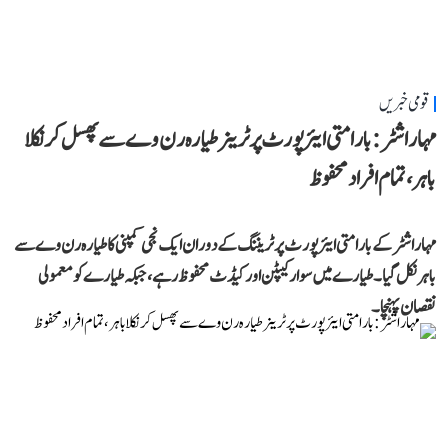
قومی خبریں
مہاراشٹر: بارامتی ایئرپورٹ پر ٹرینر طیارہ رن وے سے پھسل کر نکلا
باہر، تمام افراد محفوظ
مہاراشٹر کے بارامتی ایئرپورٹ پر ٹریننگ کے دوران ایک نجی کمپنی کا طیارہ رن وے سے
باہر نکل گیا۔ طیارے میں سوار کیپٹن اور کیڈٹ محفوظ رہے، جبکہ طیارے کو معمولی
نقصان پہنچا۔