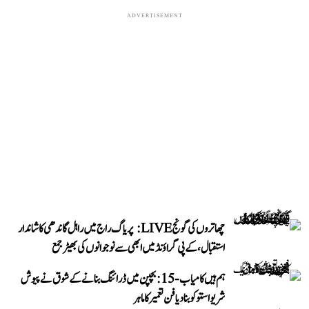
ADVERTISEMENT
چھاتروں کی گونج LIVE: پریاگ راج میں راہل گاندھی کا شاندار
استقبال، کے پی گراؤنڈ میں ابھی سے نوجوانوں کی بھیڑ جمع
ہم ہیں کامیاب-15: بچپن میں ڈرائنگ بنانے کے شوق نے پیوش
شریواستو کو بنا دیا فن تعمیر کا ماہر