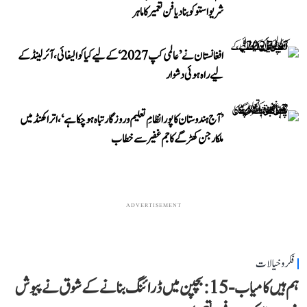
شریواستو کو بنا دیا فن تعمیر کا ماہر
افغانستان نے ’عالمی کپ 2027‘ کے لیے کیا کوالیفائی، آئرلینڈ کے
لیے راہ ہوئی دشوار
’آج ہندوستان کا پورا نظامِ تعلیم و روزگار تباہ ہو چکا ہے‘، اتراکھنڈ میں
ملکارجن کھڑگے کا جم غفیر سے خطاب
ADVERTISEMENT
فکر و خیالات
ہم ہیں کامیاب-15: بچپن میں ڈرائنگ بنانے کے شوق نے پیوش