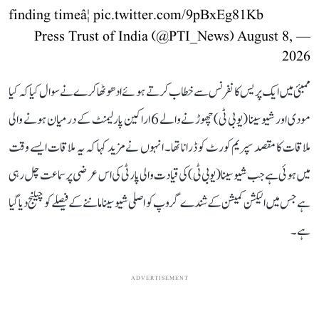
finding timeâ¦
pic.twitter.com/9pBxEg81Kb
August 8,
— Press Trust of India (@PTI_News)
2026
ممبئی میں ایک پریس کانفرنس سے خطاب کرتے ہوئے ادھو ٹھاکرے نے سوال کیا کہ کیا
مودی اور شیوسینا (یو بی ٹی) چھوڑ نے والے 6 اراکین پارلیمنٹ کے درمیان ہونے والی
ملاقات کا مقصد سپریم کورٹ کو ڈرانا تھا۔ انہوں نے مزید کہا کہ یہ ملاقات ایسے وقت
میں ہوئی ہے جب شیوسینا (یو بی ٹی) کی قیادت والی پارٹی کی اس عرضی پر سماعت چل رہی
ہے جس میں الیکشن کمیشن کے شندے گروپ کو اصلی شیوسینا ماننے کے فیصلے کو چیلنج دیا گیا
ہے۔
ADVERTISEMENT