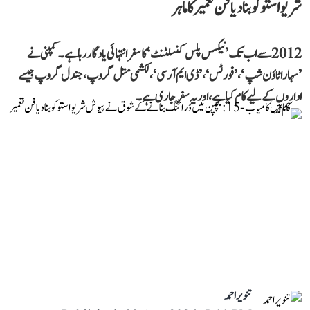
شریواستو کو بنا دیا فن تعمیر کا ماہر
2012 سے اب تک ’نیکسس پلس کنسلٹنٹ‘ کا سفر انتہائی یادگار رہا ہے۔ کمپنی نے
’سہارا ٹاؤن شپ‘، ’فورٹس‘، ’ڈی ایم آر سی‘، لکشمی متل گروپ، جندل گروپ جیسے
اداروں کے لیے کام کیا ہے، اور یہ سفر جاری ہے۔
تنویر احمد