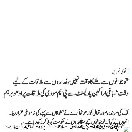
قومی خبریں
’نوجوانوں سے ملنے کا وقت نہیں، غداروں سے ملاقات کے لیے
وقت‘، باغی اراکین پارلیمنٹ سے پی ایم مودی کی ملاقات پر ادھو برہم
ملک کی موجودہ صورتحال کو ادھو ٹھاکرے نے ’طوفان سے پہلے کی خاموشی‘ قرار دیا۔
انہوں نے کہا کہ نوجوانوں کے مظاہروں نے حکومت کو ہلا کر رکھ دیا ہے۔