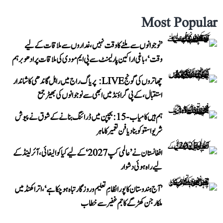
Most Popular
’نوجوانوں سے ملنے کا وقت نہیں، غداروں سے ملاقات کے لیے
وقت‘، باغی اراکین پارلیمنٹ سے پی ایم مودی کی ملاقات پر ادھو برہم
چھاتروں کی گونج LIVE: پریاگ راج میں راہل گاندھی کا شاندار
استقبال، کے پی گراؤنڈ میں ابھی سے نوجوانوں کی بھیڑ جمع
ہم ہیں کامیاب-15: بچپن میں ڈرائنگ بنانے کے شوق نے پیوش
شریواستو کو بنا دیا فن تعمیر کا ماہر
افغانستان نے ’عالمی کپ 2027‘ کے لیے کیا کوالیفائی، آئرلینڈ کے
لیے راہ ہوئی دشوار
’آج ہندوستان کا پورا نظامِ تعلیم و روزگار تباہ ہو چکا ہے‘، اتراکھنڈ میں
ملکارجن کھڑگے کا جم غفیر سے خطاب