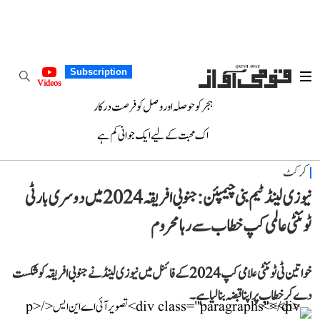
Subscription
Videos
ہجر کو حوصلہ اور وصل کو فرصت درکار
اک محبت کے لیے ایک جوانی کم ہے
کرکٹ
نیوزی لینڈ ٹیم بنی چیمپئن: جنوبی افریقہ 2024 میں دوسری بار ٹی
ٹوئنٹی عالمی کپ خطاب سے رہا محروم
خواتین ٹی ٹوئنٹی علامی کپ 2024 کے فائنل میں نیوزی لینڈ نے جنوبی افریقہ کو شکست
دے کر خطاب پر اپنا قبضہ بنا لیا ہے۔