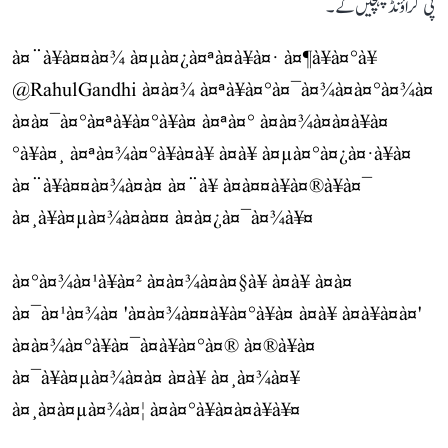
پی گراؤنڈ پہنچیں گے۔
à¤¨à¥à¤¤à¤¾ à¤µà¤¿à¤ªà¤à¥à¤· à¤¶à¥à¤°à¥
@RahulGandhi
à¤à¤¾ à¤ªà¥à¤°à¤¯à¤¾à¤à¤°à¤¾à¤
à¤à¤¯à¤°à¤ªà¥à¤°à¥à¤ à¤ªà¤° à¤à¤¾à¤à¤à¥à¤
°à¥à¤¸ à¤ªà¤¾à¤°à¥à¤à¥ à¤à¥ à¤µà¤°à¤¿à¤·à¥à¤
à¤¨à¥à¤¤à¤¾à¤à¤ à¤¨à¥ à¤à¤¤à¥à¤®à¥à¤¯
à¤¸à¥à¤µà¤¾à¤à¤¤ à¤à¤¿à¤¯à¤¾à¥¤
à¤°à¤¾à¤¹à¥à¤² à¤à¤¾à¤à¤§à¥ à¤à¥ à¤à¤
à¤¯à¤¹à¤¾à¤ 'à¤à¤¾à¤¤à¥à¤°à¥à¤ à¤à¥ à¤à¥à¤à¤'
à¤à¤¾à¤°à¥à¤¯à¤à¥à¤°à¤® à¤®à¥à¤
à¤¯à¥à¤µà¤¾à¤à¤ à¤à¥ à¤¸à¤¾à¤¥
à¤¸à¤à¤µà¤¾à¤¦ à¤à¤°à¥à¤à¤à¥à¥¤