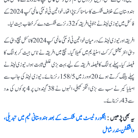
ہندوستان کے خلاف شکست کا سامنا کرنا پڑا تھا۔ خواتین ٹی ٹوئنٹی عالمی کپ 2024 کے
فائنل میں نیوزی لینڈ نے جنوبی افریقہ کو 32 رنز سے شکست دے کر خطاب جیت لیا۔
افریقہ اور نیوزی لینڈ کے درمیان خواتین ٹی ٹوئنٹی عالمی کپ 2024 کا ٹائٹل میچ دبئی کے
دبئی انٹرنیشنل کرکٹ اسٹیڈیم میں کھیلا گیا۔ میچ میں افریقہ نے ٹاس جیت کر بولنگ کا
فیصلہ کیا۔ پہلے بولنگ کا فیصلہ افریقہ کے لیے بہت بڑی غلطی ثابت ہوا۔ نیوزی لینڈ نے
پہلے بیٹنگ کرتے ہوئے 20 اوورز میں 158/5 رنز بنائے۔ نیوزی لینڈ کی جانب سے
امیلیا کیر نے سب سے بڑی اننگز کھیلی، انہوں نے 38 گیندوں پر 4 چوکوں کی مدد
سے 43 رنز بنائے۔
یہ بھی پڑھیں :
بنگلورو ٹیسٹ میں شکست کے بعد ہندوستانی ٹیم میں تبدیلی،
واشنگٹن سندر شامل