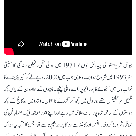
پیوش شریواستو کی پیدائش یوں تو 1971 میں ہوئی تھی، لیکن زندگی کا حقیقی
سفر 1993 میں شروع ہوا جب وہ اپنی جیب میں 2000 روپے لے کر کیریئر بنانے کا
خواب دل میں سنجوئے کانپور (یوپی) سے دہلی پہنچے۔ پیسوں کے علاوہ ان کے پاس کچھ
تعلیمی سرٹیفکیٹس تھے اور دل میں کچھ کر گزرنے کا جنون۔ ابتدا میں وہ کالج کے کچھ
دوستوں کے ساتھ شاہ پور جاٹ علاقہ میں رہے اور اپنے اندر موجود ایک معمارِ فن کی
تلاش شروع کر دی۔ پنسل اور کاغذ سے ان کا یارانہ بچپن سے تھا، جس کا نتیجہ یہ ہوا کہ