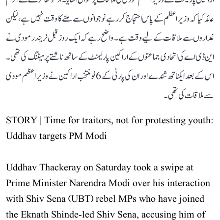
عائد کیا کہ وزیر اعظم کے پاس احتجاج کر رہے نوجوانوں سے ملنے کا وقت نہیں ہے، لیکن
غداروں سے ملاقات کے لیے وقت ہے۔ واضح رہے کہ ایک روز قبل نریندر مودی نے
این ڈی اے کی اتحادی جماعتوں کے اراکین پارلیمنٹ کے ساتھ ناشتے پر میٹنگ کی تھی۔
اس کے بعد ایکناتھ شندے اور ان کی پارٹی کے 6 نومنتخب اراکین نے وزیر اعظم مودی
سے ملاقات کی تھی۔
STORY | Time for traitors, not for protesting youth:
Uddhav targets PM Modi
Uddhav Thackeray on Saturday took a swipe at
Prime Minister Narendra Modi over his interaction
with Shiv Sena (UBT) rebel MPs who have joined
the Eknath Shinde-led Shiv Sena, accusing him of