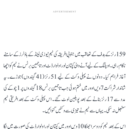
ADVERTISEMENT
159 رنز کے ہدف کے تعاقب میں جنوبی افریقہ کی ٹیم نیوزی لینڈ کے باؤلرز کے سامنے
ناکام رہی۔ اوپننگ کے لیے آنے والی کپتان لورا ولوارڈٹ اور تاجمین برٹس نے ٹیم کو اچھا
آغاز فراہم کیا۔ دونوں نے پہلی وکٹ کے لیے 51 رنز (41 گیندوں) جوڑے۔ یہ
شاندار شراکت 7ویں اوور میں ختم ہوئی جب تاجمین برٹس 18 گیندوں پر 1 چوکے کی
مدد سے 17 رنز بنانے کے بعد پویلین لوٹ گئے۔ اس پہلی وکٹ کے بعد افریقی ٹیم
سنبھل نہ سکی۔ یہاں سے ٹیم نے تیزی سے وکٹیں گنوائیں۔
اس کے بعد ٹیم کو دوسرا جھٹکا 10ویں اوور میں کپتان لورا ولوارڈٹ کی صورت میں لگا