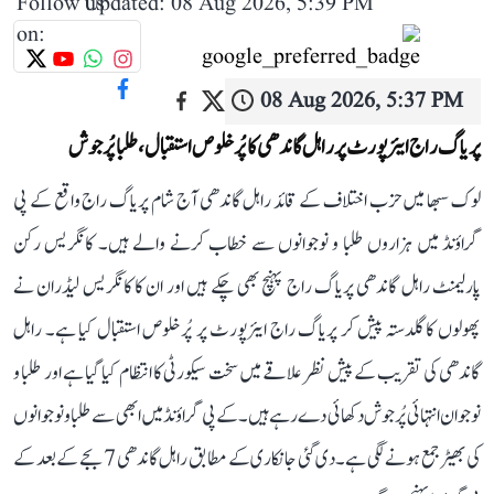
Follow us
Updated: 08 Aug 2026, 5:39 PM
on:
08 Aug 2026, 5:37 PM
پریاگ راج ایئرپورٹ پر راہل گاندھی کا پُرخلوص استقبال، طلبا پُرجوش
لوک سبھا میں حزب اختلاف کے قائد راہل گاندھی آج شام پریاگ راج واقع کے پی
گراؤنڈ میں ہزاروں طلبا و نوجوانوں سے خطاب کرنے والے ہیں۔ کانگریس رکن
پارلیمنٹ راہل گاندھی پریاگ راج پہنچ بھی چکے ہیں اور ان کا کانگریس لیڈران نے
پھولوں کا گلدستہ پیش کر پریاگ راج ایئرپورٹ پر پُرخلوص استقبال کیا ہے۔ راہل
گاندھی کی تقریب کے پیش نظر علاقے میں سخت سیکورٹی کا انتظام کیا گیا ہے اور طلبا و
نوجوان انتہائی پُرجوش دکھائی دے رہے ہیں۔ کے پی گراؤنڈ میں ابھی سے طلبا و نوجوانوں
کی بھیڑ جمع ہونے لگی ہے۔ دی گئی جانکاری کے مطابق راہل گاندھی 7 بجے کے بعد کے