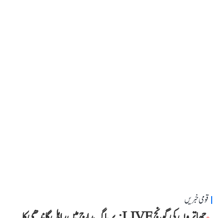
قومی خبریں
چھاتروں کی گونج LIVE: پریاگ راج میں راہل گاندھی کا