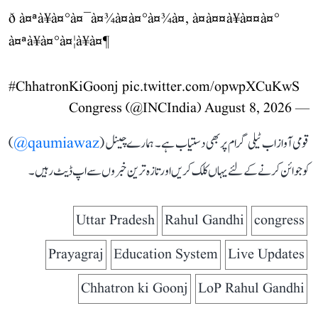
ð à¤ªà¥à¤°à¤¯à¤¾à¤à¤°à¤¾à¤, à¤à¤¤à¥à¤¤à¤°
à¤ªà¥à¤°à¤¦à¥à¤¶
#ChhatronKiGoonj
pic.twitter.com/opwpXCuKwS
August 8, 2026
— Congress (@INCIndia)
قومی آواز اب ٹیلی گرام پر بھی دستیاب ہے۔ ہمارے چینل (
qaumiawaz@
)
کو جوائن کرنے کے لئے یہاں کلک کریں اور تازہ ترین خبروں سے اپ ڈیٹ رہیں۔
Uttar Pradesh
Rahul Gandhi
congress
Prayagraj
Education System
Live Updates
Chhatron ki Goonj
LoP Rahul Gandhi