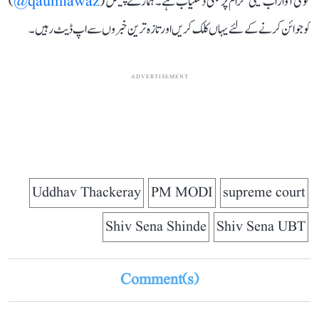
قومی آواز اب ٹیلی گرام پر بھی دستیاب ہے۔ ہمارے چینل (
qaumiawaz@
)
کو جوائن کرنے کے لئے یہاں کلک کریں اور تازہ ترین خبروں سے اپ ڈیٹ رہیں۔
ADVERTISEMENT
Uddhav Thackeray
PM MODI
supreme court
Shiv Sena Shinde
Shiv Sena UBT
Comment(s)