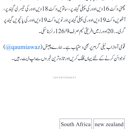
چھٹی وکٹ 16ویں اوور کی پہلی گیند پر، ساتویں وکٹ 18ویں اوور کی تیسری گیند پر،
آٹھویں وکٹ 19ویں اوور کی پہلی گیند پر اور نویں وکٹ 19ویں اوور کی پانچویں گیند پر
گری۔ . 20 اوورز میں افریقی ٹیم صرف 126/9 رنز بنا سکی۔
قومی آواز اب ٹیلی گرام پر بھی دستیاب ہے۔ ہمارے چینل (
qaumiawaz@
)
کو جوائن کرنے کے لئے یہاں کلک کریں اور تازہ ترین خبروں سے اپ ڈیٹ رہیں۔
ADVERTISEMENT
South Africa
new zealand