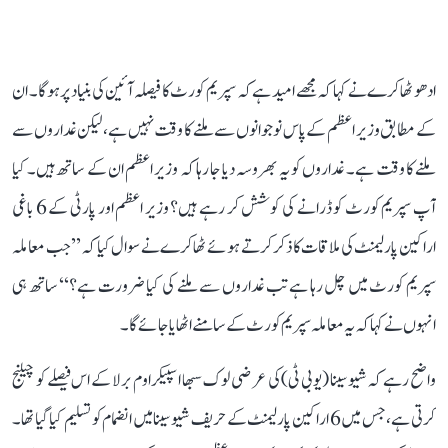
ادھو ٹھاکرے نے کہا کہ مجھے امید ہے کہ سپریم کورٹ کا فیصلہ آئین کی بنیاد پر ہوگا۔ ان
کے مطابق وزیر اعظم کے پاس نوجوانوں سے ملنے کا وقت نہیں ہے، لیکن غداروں سے
ملنے کا وقت ہے۔ غداروں کو یہ بھروسہ دیا جا رہا کہ وزیر اعظم ان کے ساتھ ہیں۔ کیا
آپ سپریم کورٹ کو ڈرانے کی کوشش کر رہے ہیں؟ وزیر اعظم اور پارٹی کے 6 باغی
اراکین پارلیمنٹ کی ملاقات کا ذکر کرتے ہوئے ٹھاکرے نے سوال کیا کہ ’’جب معاملہ
سپریم کورٹ میں چل رہا ہے تب غداروں سے ملنے کی کیا ضرورت ہے؟‘‘ ساتھ ہی
انہوں نے کہا کہ یہ معاملہ سپریم کورٹ کے سامنے اٹھایا جائے گا۔
واضح رہے کہ شیوسینا (یو بی ٹی) کی عرضی لوک سبھا اسپیکر اوم برلا کے اس فیصلے کو چیلنج
کرتی ہے، جس میں 6 اراکین پارلیمنٹ کے حریف شیوسینا میں انضمام کو تسلیم کیا گیا تھا۔