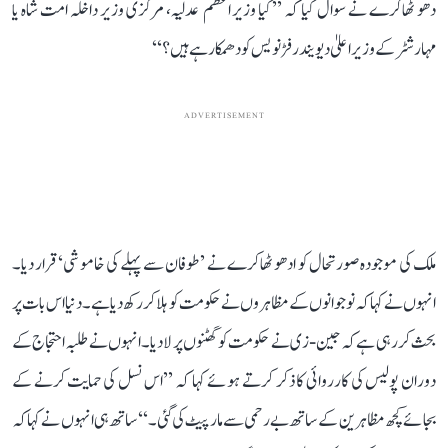
دھو ٹھاکرے نے سوال کیا کہ ’’کیا وزیر اعظم عدلیہ، مرکزی وزیر داخلہ امت شاہ یا
مہارشٹر کے وزیر اعلیٰ دیویندر فڑنویس کو دھمکا رہے ہیں؟‘‘
ADVERTISEMENT
ملک کی موجودہ صورتحال کو ادھو ٹھاکرے نے ’طوفان سے پہلے کی خاموشی‘ قرار دیا۔
انہوں نے کہا کہ نوجوانوں کے مظاہروں نے حکومت کو ہلا کر رکھ دیا ہے۔ دنیا اس بات پر
بحث کر رہی ہے کہ جین-زی نے حکومت کو گھٹنوں پر لا دیا۔ انہوں نے طلبہ احتجاج کے
دوران پولیس کی کارروائی کا ذکر کرتے ہوئے کہا کہ ’’اس نسل کی حمایت کرنے کے
بجائے کچھ مظاہرین کے ساتھ بے رحمی سے مار پیٹ کی گئی۔‘‘ ساتھ ہی انہوں نے کہا کہ