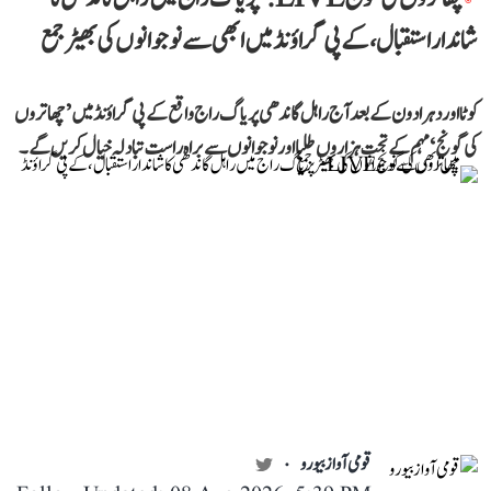
شاندار استقبال، کے پی گراؤنڈ میں ابھی سے نوجوانوں کی بھیڑ جمع
کوٹا اور دہرادون کے بعد آج راہل گاندھی پریاگ راج واقع کے پی گراؤنڈ میں ’چھاتروں
کی گونج‘ مہم کے تحت ہزاروں طلبا اور نوجوانوں سے براہ راست تبادلہ خیال کریں گے۔
قومی آواز بیورو