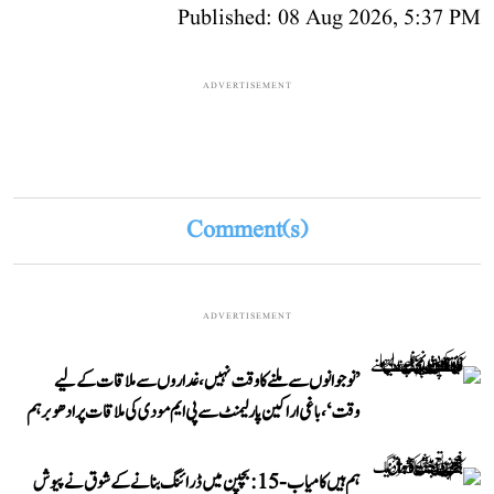
Published: 08 Aug 2026, 5:37 PM
ADVERTISEMENT
Comment(s)
ADVERTISEMENT
’نوجوانوں سے ملنے کا وقت نہیں، غداروں سے ملاقات کے لیے
وقت‘، باغی اراکین پارلیمنٹ سے پی ایم مودی کی ملاقات پر ادھو برہم
ہم ہیں کامیاب-15: بچپن میں ڈرائنگ بنانے کے شوق نے پیوش