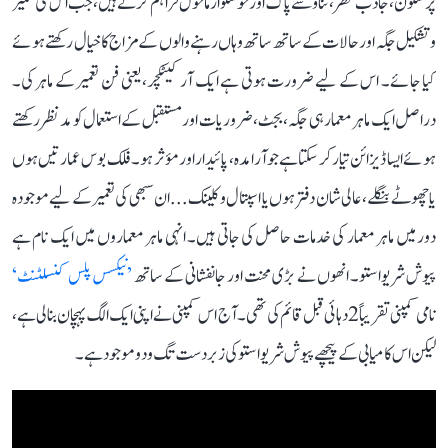
پُرسکون، جاذب نظر، تناؤ سے پاک اور خوشگوار ماحول فراہم کرتے ہیں، جب اس کی تعمیر
و تشکیل جگہ اور حالات کے ساتھ ساتھ وہاں رہنے والوں کے مزاج کا خیال رکھتے ہوئے
کیا جائے۔ اس کے لیے ضرورت ہوتی ہے ایک آرکیٹکچر، یعنی فن تعمیر کے ماہر کی۔
دراصل ایک ماہر معمار ہی جگہ، بجٹ، ضروریات اور مستقبل کے استعمال کو مدنظر رکھتے
ہوئے ایسا ڈیزائن تیار کر سکتا ہے جو آرامدہ، پائیدار اور مؤثر ہو۔ فلک بوس عمارتیں ہوں
یا چھوٹے بنگلے، عالی شان دفتر ہوں یا اسپتال و کلینک... ان سبھی کی تعمیر کے لیے موجودہ
دور میں ماہر معمار کی خدمات حاصل کی جاتی ہیں۔ انہی ماہر معماروں میں ایک نام ہے
پیوش شریواستو۔ انھوں نے بڑی محنت اور جانفشانی کے ساتھ
’نیکسس پلس کنسلٹنٹ‘
نامی کمپنی تقریباً 2 دہائی قبل قائم کی تھی۔ آج اس کمپنی نے اپنی ایک الگ پہچان بنا لی ہے،
لیکن اس کامیابی کے پیچھے پیوش شریواستو کی زبردست تگ و دو موجود ہے۔