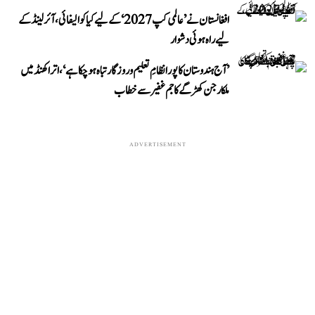
افغانستان نے ’عالمی کپ 2027‘ کے لیے کیا کوالیفائی، آئرلینڈ کے
لیے راہ ہوئی دشوار
’آج ہندوستان کا پورا نظامِ تعلیم و روزگار تباہ ہو چکا ہے‘، اتراکھنڈ میں
ملکارجن کھڑگے کا جم غفیر سے خطاب
ADVERTISEMENT