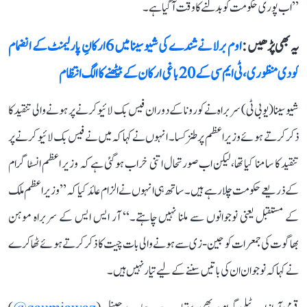
’’اب پوری حکومت کو بدلنے کا وقت آ گیا ہے۔
یہ بھی پڑھیں :
اوم برلا نے شندے کی شیوسینا میں 6 ارکانِ پارلیمنٹ کے انضمام
کو دی منظوری، ٹی ایم سی کے 20 باغی ارکان کے بیٹھنے کا الگ انتظام
شیوسینا (یو بی ٹی) سربراہ نے کورونا کے دوران فیس بک لائیو کرنے پر ہونے والی تنقید کا
ذکر کرتے ہوئے وزیر اعظم پر طنز کسا۔ انہوں نے کہا کہ میں نے فیس بک لائیو کرنے پر
تنقید کا سامنا کیا تھا، لیکن اب صورتحال اتنی خراب ہو گئی ہے کہ وزیر اعظم انسٹاگرام
کے ذریعے حکومت چلا رہے ہیں۔ ساتھ ہی انہوں نے الزام عائد کیا کہ ’’وزیر اعظم ملک
کے مستقبل یعنی نوجوانوں سے ملنا نہیں چاہتے۔‘‘ آر ایس ایس کے سربراہ موہن
بھاگوت کی جمعرات کو جین-زی سے ہونے والی بات چیت کا ذکر کرتے ہوئے ٹھاکرے
نے کہا کہ نوجوان ان کی باتیں سننے کے لیے تیار نہیں ہیں۔