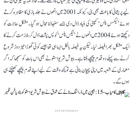
شعبۂ معماری میں وہ تیزی سے کامیابی کی سیڑھیاں چڑھنے لگے۔ حالانکہ یہ تیزی ان کے
لیے پریشانی کا باعث بھی بنی، کیونکہ 2001 میں انھوں نے جلدبازی کا مظاہرہ کرتے
ہوئے ’نیکسس پلس‘ کمپنی کی بنیاد ڈال دی جسے سنبھالنا محال ہو گیا۔ مشکل حالات کو
دیکھتے ہوئے 2004 میں انھوں نے ’نیکس پلس‘ کو پس پشت ڈال کر ملازمت کرنے کا
ایک مشکل بھرا فیصلہ لیا۔ لیکن یہ فیصلہ بالکل ایسا ہی تھا جیسے کوئی گھوڑا تیز دوڑ شروع
کرنے سے پہلے دو قدم پیچھے ہٹتا ہے۔ پیوش شریواستو نے بھی اس بات کو سمجھا کہ اگر
معماری کے شعبہ میں اپنی پہچان بنانی ہے تو کچھ وقت کے لیے اپنے قدم پیچھے کھینچنے ہی
ہوں گے۔
ADVERTISEMENT