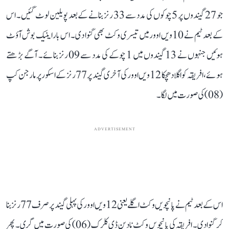
جو 27 گیندوں پر 5 چوکوں کی مدد سے 33 رنز بنانے کے بعد پویلین لوٹ گئیں۔ اس
کے بعد ٹیم نے 10ویں اوور میں تیسری وکٹ بھی گنوا دی۔ اس بار اینیک بوش آؤٹ
ہوئیں جنہوں نے 13 گیندوں میں 1 چوکے کی مدد سے 09 رنز بنائے۔ آگے بڑھتے
ہوئے، افریقہ کو اگلا دھچکا 12ویں اوور کی آخری گیند پر 77 رنز کے اسکور پر مارجن کپ
(08) کی صورت میں لگا۔
ADVERTISEMENT
اس کے بعد ٹیم نے پانچویں وکٹ اگلے یعنی 12ویں اوور کی پہلی گیند پر صرف 77 رنز بنا
کر گنوا دی۔ افریقہ کی پانچویں وکٹ نادین ڈی کلرک (06) کی صورت میں گری۔ پھر