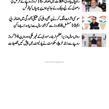
راجپال یادو کی مشکلات میں اضافہ، 16 کروڑ روپے کے قرض کی
وصولی کے لیے بینک نے جائیداوں پر چسپاں کیا نوٹس
موسمی اثرات الگ کرنے پر بھی دہلی کی حقیقی آلودگی میں اضافہ، پی
ایم 10 مسلسل 68 روز سے گزشتہ سال سے زیادہ: اجے ماکن
رواں سال وزیر اعظم نریندر مودی کے غیر ملکی دوروں پر 74 کروڑ
روپے سے زائد خرچ، حکومت نے پارلیمنٹ میں پیش کیں تفصیلات
ADVERTISEMENT