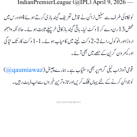
April 9, 2026
— IndianPremierLeague (@IPL)
کولکاتا کی طرف سے سنیل نرائن نے قابل تعریف گیندبازی کرتے ہوئے 4 اوورس میں
محض 13 رن دے کر 1 وکٹ لیا۔ باقی گیندباز کافی خرچیلے ثابت ہوئے۔ حالانکہ ویبھو
اروڑا اور انوکول رائے 2-2 وکٹ لینے میں کامیاب ہوئے۔ 1-1 وکٹ کارتک تیاگی
اور کیمرون گرین کے حصے میں بھی آئے۔
قومی آواز اب ٹیلی گرام پر بھی دستیاب ہے۔ ہمارے چینل (
qaumiawaz@
)
کو جوائن کرنے کے لئے یہاں کلک کریں اور تازہ ترین خبروں سے اپ ڈیٹ رہیں۔
ADVERTISEMENT