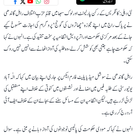
نئی دہلی: کانگریس کے رکن پارلیمنٹ اور لوک سبھا میں قائدِ حزبِ اختلاف راہل گاندھی
نے پریاگ راج میں اپنے مجوزہ ’چھاتروں کی گونج‘ پروگرام کی اجازت منسوخ کیے
جانے کے بعد مرکزی حکومت اور اتر پردیش انتظامیہ پر سخت تنقید کی ہے۔ انہوں نے کہا
کہ حکومت چاہے جتنی بھی کوشش کر لے، وہ طلبہ کی آواز اٹھانے سے انہیں نہیں روک
سکتی۔
راہل گاندھی نے سوشل میڈیا پلیٹ فارم ایکس پر جاری اپنے بیان میں کہا کہ الٰہ آباد
یونیورسٹی کے طلبہ فیس میں اضافے اور نشستوں میں کٹوتی کے خلاف اپنے مستقبل کی
لڑائی لڑ رہے ہیں، لیکن انتظامیہ ان کے مسائل سننے کے بجائے ان کے خلاف ایف آئی
آر درج کر رہی ہے۔
انہوں نے کہا کہ مودی حکومت کی پالیسی نوجوانوں کی آواز دبانے پر مبنی ہے۔ سوال