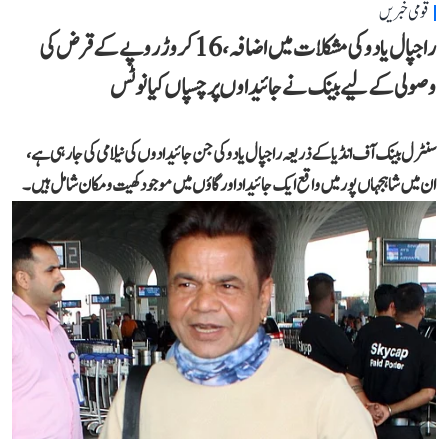
قومی خبریں
راجپال یادو کی مشکلات میں اضافہ، 16 کروڑ روپے کے قرض کی
وصولی کے لیے بینک نے جائیداوں پر چسپاں کیا نوٹس
سنٹرل بینک آف انڈیا کے ذریعہ راجپال یادو کی جن جائیدادوں کی نیلامی کی جا رہی ہے،
ان میں شاہجہاں پور میں واقع ایک جائیداد اور گاؤں میں موجود کھیت و مکان شامل ہیں۔