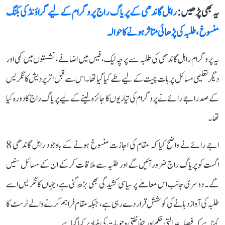
یہ بھی پڑھیں :
راہل گاندھی کے پریاگ راج پروگرام کے لیے گراؤنڈ کی بکنگ
منسوخ، طلبہ کی پڑھائی متاثر ہونے کا حوالہ
یہ پروگرام راہل گاندھی کی طلبہ سے پرچہ لیک، فیس میں اضافے، نشستوں میں کمی اور
دیگر تعلیمی مسائل پر بات چیت کے لیے طے کیا گیا تھا۔ اس سے قبل اتر پردیش کانگریس
کے صدر اجے رائے نے پروگرام کی تیاریوں کا جائزہ لینے کے لیے پریاگ راج کا دورہ کیا
تھا۔
اجے رائے نے واضح کیا کہ مقام کی اجازت منسوخ ہونے کے باوجود راہل گاندھی 8
اگست کو پریاگ راج ضرور آئیں گے اور طلبہ سے ملاقات کرکے ان کے مسائل سنیں
گے۔ دوسری جانب اس معاملے پر سیاسی کشیدگی بھی بڑھ گئی ہے، جہاں کانگریس اسے
طلبہ کی آواز دبانے کی کوشش قرار دے رہی ہے، جبکہ مقام فراہم کرنے والے ٹرسٹ کا
کہنا ہے کہ فیصلہ عدالتی حکم اور حفاظتی وجوہات کی بنیاد پر کیا گیا ہے۔