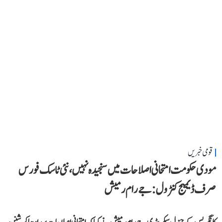
قومی خبریں
مودی حکومت امتحانی اصلاحات میں سنجیدہ نہیں، نئی ٹاسک فورس
صرف ڈیمیج کنٹرول: جے رام رمیش