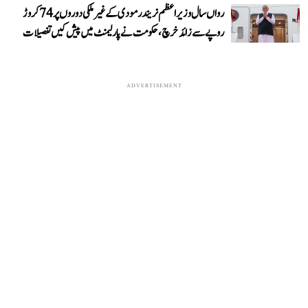
رواں سال وزیر اعظم نریندر مودی کے غیر ملکی دوروں پر 74 کروڑ
روپے سے زائد خرچ، حکومت نے پارلیمنٹ میں پیش کیں تفصیلات
ADVERTISEMENT