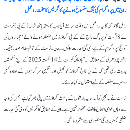
راج میں پروگرام کی بکنگ منسوخ ہونے پر کانگریس کا سخت ردعمل
راہل گاندھی کا یہ ردعمل اس وقت سامنے آیا جب کایستھ پاٹھ شالہ (کے پی) ٹرسٹ
نے 8 اگست کو پریاگ راج کے کے پی گراؤنڈ میں منعقد ہونے والے ’چھاتروں کی
گونج‘ پروگرام کے لیے دی گئی اجازت واپس لے لی۔ ٹرسٹ کے قائم مقام صدر جتیندر
ناتھ چودھری کے مطابق الٰہ آباد ہائی کورٹ نے 14 اگست 2025 کے اپنے حکم میں
ہدایت دی تھی کہ کے پی کالج گراؤنڈ کو کھیل اور تعلیمی سرگرمیوں کے علاوہ کسی
دوسرے مقصد کے لیے استعمال نہ کیا جائے۔
ٹرسٹ نے یہ بھی کہا کہ حالیہ بارشوں کے باعث گراؤنڈ میں پانی بھر گیا ہے، جس کی وجہ
سے وہاں عوامی اجتماع کا انعقاد محفوظ نہیں ہے۔ ان کے مطابق کانگریس کو دی گئی اجازت
ضلعی مجسٹریٹ کی منظوری سے مشروط تھی۔