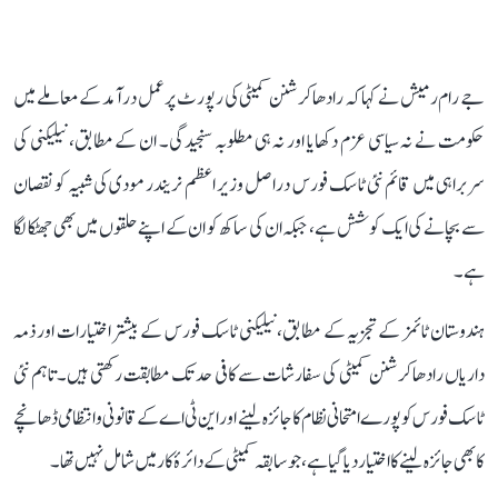
جے رام رمیش نے کہا کہ رادھاکرشنن کمیٹی کی رپورٹ پر عمل درآمد کے معاملے میں
حکومت نے نہ سیاسی عزم دکھایا اور نہ ہی مطلوبہ سنجیدگی۔ ان کے مطابق، نیلیکنی کی
سربراہی میں قائم نئی ٹاسک فورس دراصل وزیر اعظم نریندر مودی کی شبیہ کو نقصان
سے بچانے کی ایک کوشش ہے، جبکہ ان کی ساکھ کو ان کے اپنے حلقوں میں بھی جھٹکا لگا
ہے۔
ہندوستان ٹائمز کے تجزیہ کے مطابق، نیلیکنی ٹاسک فورس کے بیشتر اختیارات اور ذمہ
داریاں رادھاکرشنن کمیٹی کی سفارشات سے کافی حد تک مطابقت رکھتی ہیں۔ تاہم نئی
ٹاسک فورس کو پورے امتحانی نظام کا جائزہ لینے اور این ٹی اے کے قانونی و انتظامی ڈھانچے
کا بھی جائزہ لینے کا اختیار دیا گیا ہے، جو سابقہ کمیٹی کے دائرۂ کار میں شامل نہیں تھا۔