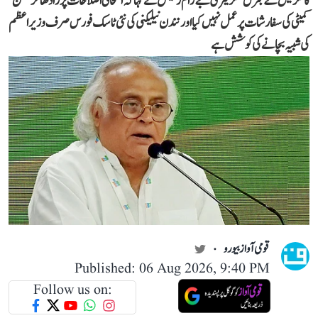
کانگریس کے جنرل سکریٹری جے رام رمیش نے کہا کہ امتحانی اصلاحات پر رادھاکرشنن
کمیٹی کی سفارشات پر عمل نہیں کیا اور نندن نیلیکنی کی نئی ٹاسک فورس صرف وزیر اعظم
کی شبیہ بچانے کی کوشش ہے
قومی آواز بیورو
Published: 06 Aug 2026, 9:40 PM
Follow us on: