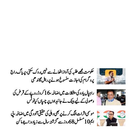
حکومت مجھے طلبہ کی آواز اٹھانے سے نہیں روک سکتی، پریاگ راج
پروگرام کی اجازت منسوخ ہونے پر راہل گاندھی
راجپال یادو کی مشکلات میں اضافہ، 16 کروڑ روپے کے قرض کی
وصولی کے لیے بینک نے جائیداوں پر چسپاں کیا نوٹس
موسمی اثرات الگ کرنے پر بھی دہلی کی حقیقی آلودگی میں اضافہ، پی
ایم 10 مسلسل 68 روز سے گزشتہ سال سے زیادہ: اجے ماکن