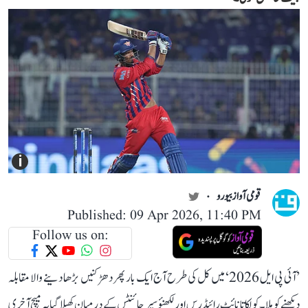
i
قومی آواز بیورو
Published: 09 Apr 2026, 11:40 PM
Follow us on:
’آئی پی ایل 2026‘ میں کل کی طرح آج ایک بار پھر دھڑکنیں بڑھا دینے والا مقابلہ
دیکھنے کو ملا۔ کولکاتا نائٹ رائیڈرس اور لکھنؤ سپر جائنٹس کے درمیان کھیلا گیا یہ میچ آخری