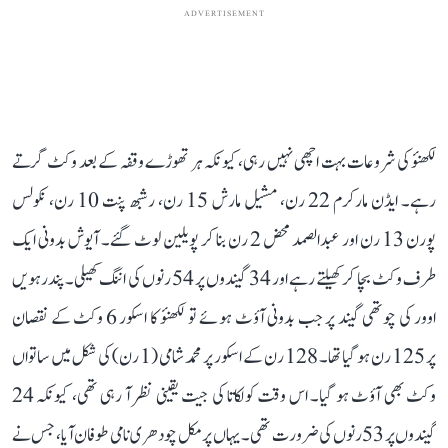
ADVERTISEMENT
لکھنؤ کی شروعات بہت اچھی نہیں رہی، کیونکہ ہر تھوڑے وقفہ کے بعد وکٹ گرتے
رہے۔ ایڈن مارکرم 22 رن، مشیل مارش 15 رن، رشبھ پنت 10 رن، نکولس
پورن 13 رن اور عبدالصمد محض 2 رن بنا کر پویلین لوٹ گئے۔ آیوش بدونی ایک
طرف وکٹ بچا کر کھیلتے رہے اور 34 گیندوں پر 54 رنوں کی اننگ کھیلی۔ پندرہویں
اوور کی چوتھی گیند پر جب بدونی آؤٹ ہوئے تو لکھنؤ کا اسکور 6 وکٹ کے نقصان
پر 125 رن ہو گیا تھا۔ 128 رن کے اسکور پر محمد شامی (1 رن) کی شکل میں ساتواں
وکٹ بھی آؤٹ ہو گیا۔ اس وقت کولکاتا کی جیت یقینی نظر آ رہی تھی، کیونکہ 24
گیندوں پر 53 رنوں کی ضرورت تھی۔ یہاں پر مکل چودھری نامی طوفان آیا، جس نے