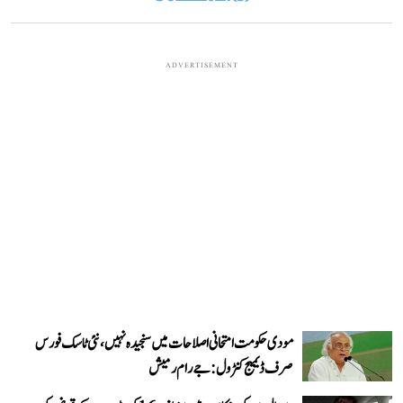
ADVERTISEMENT
مودی حکومت امتحانی اصلاحات میں سنجیدہ نہیں، نئی ٹاسک فورس
صرف ڈیمیج کنٹرول: جے رام رمیش