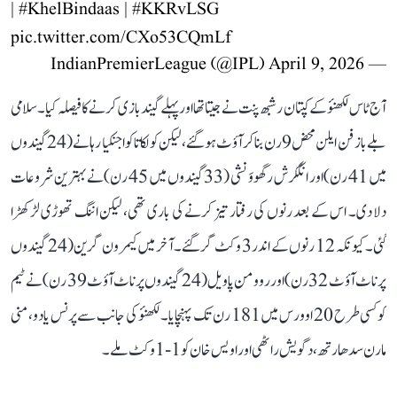
|
#KhelBindaas
|
#KKRvLSG
pic.twitter.com/CXo53CQmLf
April 9, 2026
— IndianPremierLeague (@IPL)
آج ٹاس لکھنؤ کے کپتان رشبھ پنت نے جیتا تھا اور پہلے گیندبازی کرنے کا فیصلہ کیا۔ سلامی
بلے باز فن ایلن محض 9 رن بنا کر آؤٹ ہو گئے، لیکن کولکاتا کو اجنکیا رہانے (24 گیندوں
میں 41 رن) اور انگکرش رگھووَنشی (33 گیندوں میں 45 رن) نے بہترین شروعات
دلا دی۔ اس کے بعد رنوں کی رفتار تیز کرنے کی باری تھی، لیکن اننگ تھوڑی لڑکھڑا
گئی۔ کیونکہ 12 رنوں کے اندر 3 وکٹ گر گئے۔ آخر میں کیمرون گرین (24 گیندوں
پر ناٹ آؤٹ 32 رن) اور روومن پاویل (24 گیندوں پر ناٹ آؤٹ 39 رن) نے ٹیم
کو کسی طرح 20 اوورس میں 181 رن تک پہنچایا۔ لکھنؤ کی جانب سے پرنس یادو، منی
مارن سدھارتھ، دگویش راٹھی اور اویس خان کو 1-1 وکٹ ملے۔