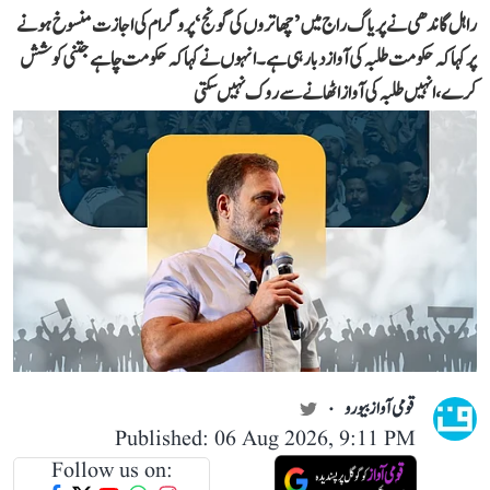
راہل گاندھی نے پریاگ راج میں ’چھاتروں کی گونج‘ پروگرام کی اجازت منسوخ ہونے
پر کہا کہ حکومت طلبہ کی آواز دبا رہی ہے۔ انہوں نے کہا کہ حکومت چاہے جتنی کوشش
کرے، انہیں طلبہ کی آواز اٹھانے سے روک نہیں سکتی
قومی آواز بیورو
Published: 06 Aug 2026, 9:11 PM
Follow us on: