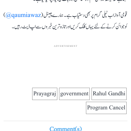
قومی آواز اب ٹیلی گرام پر بھی دستیاب ہے۔ ہمارے چینل (
qaumiawaz@
)
کو جوائن کرنے کے لئے یہاں کلک کریں اور تازہ ترین خبروں سے اپ ڈیٹ رہیں۔
ADVERTISEMENT
Prayagraj
government
Rahul Gandhi
Program Cancel
Comment(s)