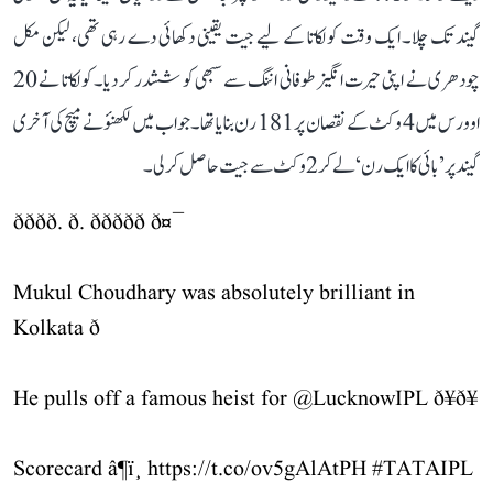
گیند تک چلا۔ ایک وقت کولکاتا کے لیے جیت یقینی دکھائی دے رہی تھی، لیکن مکل
چودھری نے اپنی حیرت انگیز طوفانی اننگ سے سبھی کو ششدر کر دیا۔ کولکاتا نے 20
اوورس میں 4 وکٹ کے نقصان پر 181 رن بنایا تھا۔ جواب میں لکھنؤ نے میچ کی آخری
گیند پر ’بائی کا ایک رن‘ لے کر 2 وکٹ سے جیت حاصل کر لی۔
ðððð. ð. ððððð ð¤¯
Mukul Choudhary was absolutely brilliant in
Kolkata ð
He pulls off a famous heist for
@LucknowIPL
ð¥ð¥
Scorecard â¶ï¸
https://t.co/ov5gAlAtPH
#TATAIPL