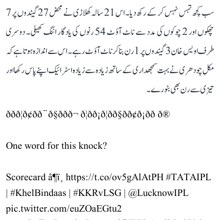
سب کچھ تہس نہس کر کے رکھ دیا۔ اس 21 سالہ کھلاڑی نے محض 27 گیندوں پر 7
چھکوں اور 2 چوکوں کی مدد سے ناٹ آؤٹ 54 رنوں کی یادگار اننگ کھیلی۔ دوسری
طرف اویس خان 3 گیندوں پر 1 رن بنا کر ناٹ آؤٹ رہے۔ اس سے اندازہ ہوتا ہے کہ
مکل چودھری نے بہت سمجھداری کے ساتھ زیادہ سے زیادہ اسٹرائیک اپنے پاس رکھا اور
تیزی سے رن بھی بٹورے۔
ððð¦ð¢ðð¨ð§ððð¬ ð¦ðð¡ð¦ðð§ðð¢ð¡ðð ð®
One word for this knock?
Scorecard â¶ï¸
https://t.co/ov5gAlAtPH
#TATAIPL
|
#KhelBindaas
|
#KKRvLSG
|
@LucknowIPL
pic.twitter.com/euZOaEGtu2