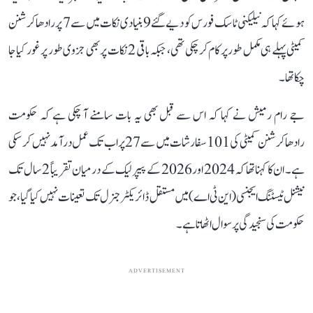
ہوئے کہا کہ نیلیکنی ٹاسک فورس کو دیے گئے 9 بنیادی نکات میں سے 7 پر رادھاکرشنن
کمیٹی پہلے ہی مکمل طور پر کام کر چکی تھی، جبکہ باقی 2 نکات پر بھی جزوی طور پر غور کیا جا
چکا تھا۔
جے رام رمیش نے کہا کہ اس سے قبل بھی یہ بات سامنے آ چکی ہے کہ حکومت
رادھاکرشنن کمیٹی کی 101 سفارشات میں سے 27 پر اب تک عمل درآمد نہیں کر سکی
ہے۔ ان کا کہنا تھا کہ 2024 اور 2026 کے پیپر لیک کے درمیان تقریباً 2 سال تک
نیشنل ٹیسٹنگ ایجنسی (این ٹی اے) میں مستقل ڈائریکٹر جنرل تک تعینات نہیں کیا گیا، جو
حکومت کی سنجیدگی پر سوال اٹھاتا ہے۔
ADVERTISEMENT