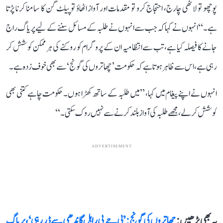
پوچھو تو لاٹھی چارج، احتجاج کرو تو مقدمات اور آواز اٹھاؤ تو پیلٹ گن کا سامنا کرنا پڑتا
ہے۔‘‘ انہوں نے کہا کہ جب سے انہوں نے طلبہ کے مسائل سننے کے لیے پریاگ راج
جانے کا فیصلہ کیا ہے، تب سے انتظامیہ ان کے پروگرام کو روکنے کی ہر ممکن کوشش کر
رہی ہے، اس سے ظاہر ہوتا ہے کہ حکومت ’چھاتروں کی گونج‘ سے بھی خوف زدہ ہے۔
انہوں نے اپنے پیغام میں کہا، ’’میں طلبہ کے ساتھ کھڑا ہوں۔ حکومت چاہے کتنی بھی
کوشش کر لے، مجھے طلبہ کی آواز بلند کرنے سے نہیں روک سکتی۔‘‘
ADVERTISEMENT
یہ بھی پڑھیں :
چھاتروں کی گونج: ’بی جے پی راہل گاندھی سے ڈر رہی‘، پریاگ