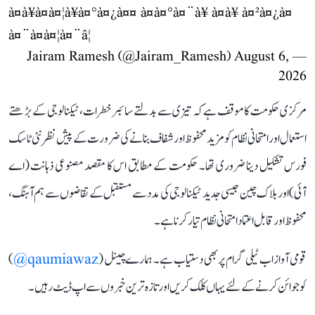
à¤à¥à¤à¤¦à¥à¤°à¤¿à¤¤ à¤à¤°à¤¨à¥ à¤à¥ à¤²à¤¿à¤
à¤¨à¤à¤¦à¤¨â¦
August 6,
— Jairam Ramesh (@Jairam_Ramesh)
2026
مرکزی حکومت کا موقف ہے کہ تیزی سے بدلتے سائبر خطرات، ٹیکنالوجی کے بڑھتے
استعمال اور امتحانی نظام کو مزید محفوظ اور شفاف بنانے کی ضرورت کے پیش نظر نئی ٹاسک
فورس تشکیل دینا ضروری تھا۔ حکومت کے مطابق اس کا مقصد مصنوعی ذہانت (اے
آئی) اور بلاک چین جیسی جدید ٹیکنالوجی کی مدد سے مستقبل کے تقاضوں سے ہم آہنگ،
محفوظ اور قابل اعتماد امتحانی نظام تیار کرنا ہے۔
قومی آواز اب ٹیلی گرام پر بھی دستیاب ہے۔ ہمارے چینل (
qaumiawaz@
)
کو جوائن کرنے کے لئے یہاں کلک کریں اور تازہ ترین خبروں سے اپ ڈیٹ رہیں۔