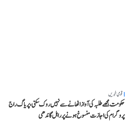
قومی خبریں
حکومت مجھے طلبہ کی آواز اٹھانے سے نہیں روک سکتی، پریاگ راج
پروگرام کی اجازت منسوخ ہونے پر راہل گاندھی