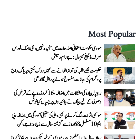
Most Popular
مودی حکومت امتحانی اصلاحات میں سنجیدہ نہیں، نئی ٹاسک فورس
صرف ڈیمیج کنٹرول: جے رام رمیش
حکومت مجھے طلبہ کی آواز اٹھانے سے نہیں روک سکتی، پریاگ راج
پروگرام کی اجازت منسوخ ہونے پر راہل گاندھی
راجپال یادو کی مشکلات میں اضافہ، 16 کروڑ روپے کے قرض کی
وصولی کے لیے بینک نے جائیداوں پر چسپاں کیا نوٹس
موسمی اثرات الگ کرنے پر بھی دہلی کی حقیقی آلودگی میں اضافہ، پی
ایم 10 مسلسل 68 روز سے گزشتہ سال سے زیادہ: اجے ماکن
رواں سال وزیر اعظم نریندر مودی کے غیر ملکی دوروں پر 74 کروڑ