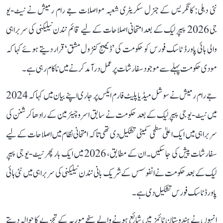
نئی دہلی: کانگریس کے جنرل سکریٹری شعبہ مواصلات جے رام رمیش نے نیٹ-یو
جی 2026 پیپر لیک کے بعد امتحانی اصلاحات کے لیے قائم نندن نیلیکنی کی سربراہی
والی ہائی پاورڈ ٹاسک فورس کو حکومت کی ’ڈیمیج کنٹرول مشق‘ قرار دیتے ہوئے کہا کہ
مودی حکومت پہلے سے موجود سفارشات پر عمل درآمد کرنے میں ناکام رہی ہے۔
جے رام رمیش نے سوشل میڈیا پلیٹ فارم ایکس پر جاری اپنے بیان میں کہا کہ 2024
میں نیٹ-یو جی پیپر لیک کے بعد حکومت نے سابق اسرو چیئرمین کے رادھاکرشنن کی
سربراہی میں ایک اعلیٰ سطحی کمیٹی تشکیل دی تھی تاکہ امتحانی نظام میں اصلاحات کے لیے
سفارشات پیش کی جا سکیں۔ ان کے مطابق، 2026 میں ایک بار پھر نیٹ-یو جی پیپر
لیک کے بعد حکومت نے انفوسس کے شریک بانی نندن نیلیکنی کی سربراہی میں نئی ہائی
پاورڈ ٹاسک فورس تشکیل دی ہے۔
انہوں نے ہندوستان ٹائمز میں شائع ہونے والے سنجے موریہ کے تجزیے کا حوالہ دیتے