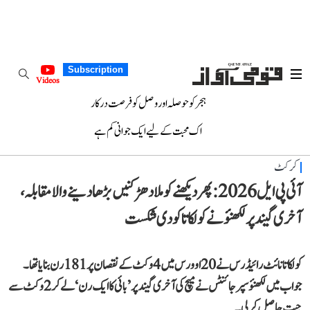
Subscription
Videos
ہجر کو حوصلہ اور وصل کو فرصت درکار
اک محبت کے لیے ایک جوانی کم ہے
کرکٹ
آئی پی ایل 2026: پھر دیکھنے کو ملا دھڑکنیں بڑھا دینے والا مقابلہ،
آخری گیند پر لکھنؤ نے کولکاتا کو دی شکست
کولکاتا نائٹ رائیڈرس نے 20 اوورس میں 4 وکٹ کے نقصان پر 181 رن بنایا تھا۔
جواب میں لکھنؤ سپر جائنٹس نے میچ کی آخری گیند پر ’بائی کا ایک رن‘ لے کر 2 وکٹ سے
جیت حاصل کر لی۔