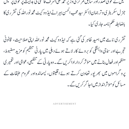
سیل کے قومی صدر اور سابق مرکزی وزیر محمد علی اشرف فاطمی کی ہدایت پر قومی پرنسپل
جنرل سکریٹری و ترجمان ڈاکٹر سید محب الحسن ہیرا نے ایڈووکیٹ محمد نور اللہ کی تقرری کا
باضابطہ حکم نامہ جاری کیا۔
تقرری نامے میں امید ظاہر کی گئی ہے کہ ایڈووکیٹ محمد نور اللہ اپنی صلاحیت، قانونی
تجربے اور سماجی وابستگی کو بروئے کار لاتے ہوئے دہلی میں پارٹی تنظیم کو مزید مضبوط،
منظم اور فعال بنانے میں مؤثر کردار ادا کریں گے۔ وہ پارٹی کے تنظیمی، عوامی اور تعمیری
پروگراموں میں بھرپور تعاون کرتے ہوئے اقلیتوں، پسماندہ اور محروم طبقات کے
مسائل کو مؤثر انداز میں اجاگر کریں گے۔
ADVERTISEMENT