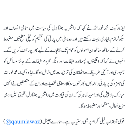
ایڈووکیٹ محمد نور اللہ نے کہا کہ راشٹریہ جنتا دل کی سیاست میں سماجی انصاف اور
سیکولرازم بنیادی اہمیت رکھتے ہیں اور وہ دہلی میں پارٹی کی تنظیم کو نچلی سطح تک مضبوط
کرنے کے ساتھ ساتھ ان اصولوں کو عوام تک پہنچانے کے لیے بھرپور محنت کریں گے۔
انہوں نے کہا کہ اقلیتوں، پسماندہ طبقات اور دیگر محروم طبقات کے جائز مسائل کو
جمہوری اور آئینی طریقے سے اٹھانا ان کی ترجیحات میں شامل ہوگا۔ ایڈووکیٹ محمد نور اللہ
کی نامزدگی پر پارٹی رہنماؤں، کارکنوں، وکلا، سماجی شخصیات اور ان کے متعلقین نے انہیں
مبارک باد پیش کی اور امید ظاہر کی کہ ان کی قیادت میں راشٹریہ جنتا دل اقلیتی سیل، دہلی
مزید فعال، منظم اور مضبوط ہوگا۔
قومی آواز اب ٹیلی گرام پر بھی دستیاب ہے۔ ہمارے چینل (
qaumiawaz@
)