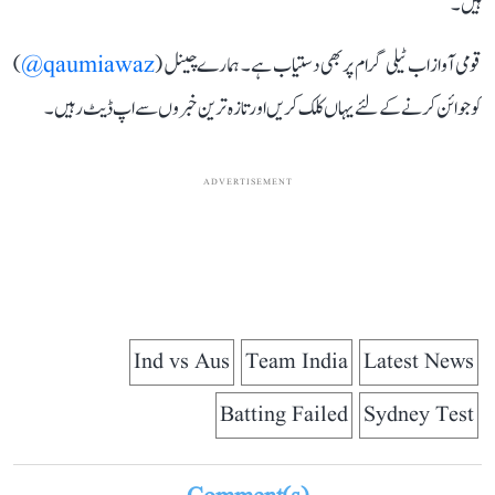
ہیں۔
قومی آواز اب ٹیلی گرام پر بھی دستیاب ہے۔ ہمارے چینل (
qaumiawaz@
)
کو جوائن کرنے کے لئے یہاں کلک کریں اور تازہ ترین خبروں سے اپ ڈیٹ رہیں۔
ADVERTISEMENT
Ind vs Aus
Team India
Latest News
Batting Failed
Sydney Test