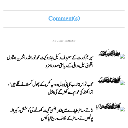
Comment(s)
ADVERTISEMENT
سپریم کورٹ کے معروف وکیل ایڈووکیٹ محمد نور اللہ راشٹریہ جنتا دل
اقلیتی سیل، دہلی کے ریاستی صدر نامزد
’اب تو اس تالاب کا پانی بدل دو، یہ کمل کے پھول کمہلانے لگے ہیں‘،
اتراکھنڈ کی عوام سے کھڑگے کی اپیل
اڑتے مسافر طیارے میں ایمرجنسی گیٹ کھولنے کی کوشش، کیرالہ
پولیس نے مسافر کے خلاف درج کیا کیس