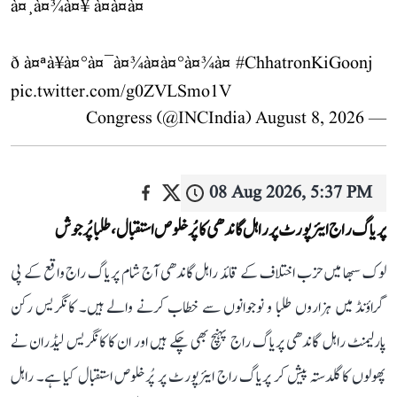
à¤¸à¤¾à¤¥ à¤à¤à¤
ð à¤ªà¥à¤°à¤¯à¤¾à¤à¤°à¤¾à¤
#ChhatronKiGoonj
pic.twitter.com/g0ZVLSmo1V
August 8, 2026
— Congress (@INCIndia)
08 Aug 2026, 5:37 PM
پریاگ راج ایئرپورٹ پر راہل گاندھی کا پُرخلوص استقبال، طلبا پُرجوش
لوک سبھا میں حزب اختلاف کے قائد راہل گاندھی آج شام پریاگ راج واقع کے پی
گراؤنڈ میں ہزاروں طلبا و نوجوانوں سے خطاب کرنے والے ہیں۔ کانگریس رکن
پارلیمنٹ راہل گاندھی پریاگ راج پہنچ بھی چکے ہیں اور ان کا کانگریس لیڈران نے
پھولوں کا گلدستہ پیش کر پریاگ راج ایئرپورٹ پر پُرخلوص استقبال کیا ہے۔ راہل