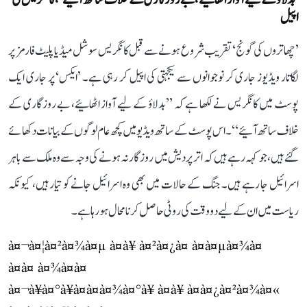
’بدلاؤ کے لیے آواز اٹھائیے، بے روزگاری کے خلاف ساتھ آئیے‘، کانگریس کی
اپیل
’چھاتروں کی گونج‘ تقریب شروع ہونے سے قبل کانگریس سوشل میڈیا پلیٹ فارمز پر
لگاتار ویڈیوز جاری کر نوجوانوں سے یکجہتی کی اپیل کر رہی ہے۔ ’ایکس‘ پر جاری ایک
پوسٹ میں کانگریس نے لکھا ہے کہ ’’بدلاؤ کے لیے آواز اٹھائیے، بے روزگاری کے
خلاف ساتھ آئیے‘‘۔ اس پوسٹ کے ساتھ ویڈیو میں کچھ عام لوگوں کے بیانات دکھائے
گئے ہیں، جو کہہ رہے ہیں کہ اتر پردیش میں روزگار نہ ہونے کی وجہ سے وہ ملک سے باہر
اسرائیل جا رہے ہیں۔ جنگ کے حالات میں بھی وہ اسرائیل جانے کو تیار ہیں، کیونکہ
ریاست میں ان کے لیے دو وقت کی روٹی حاصل کرنا محال ہو رہا ہے۔
à¤¬à¤¦à¤²à¤¾à¤µ à¤à¥ à¤²à¤¿à¤ à¤à¤µà¤¾à¤
à¤à¤ à¤¾à¤à¤
à¤¬à¥à¤°à¥à¤à¤à¤¾à¤°à¥ à¤à¥ à¤à¤¿à¤²à¤¾à¤«