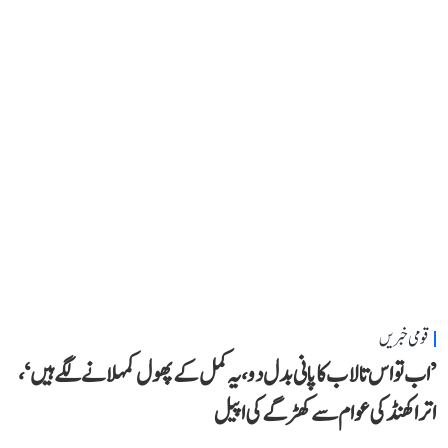
قومی خبریں
’اب تو اس تالاب کا پانی بدل دو، یہ کمل کے پھول کمہلانے لگے ہیں‘،
اتراکھنڈ کی عوام سے کھڑگے کی اپیل