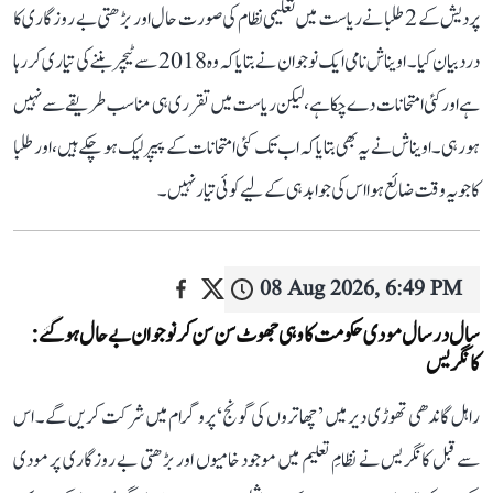
پردیش کے 2 طلبا نے ریاست میں تعلیمی نظام کی صورت حال اور بڑھتی بے روزگاری کا
درد بیان کیا۔ اویناش نامی ایک نوجوان نے بتایا کہ وہ 2018 سے ٹیچر بننے کی تیاری کر رہا
ہے اور کئی امتحانات دے چکا ہے، لیکن ریاست میں تقرری ہی مناسب طریقے سے نہیں
ہو رہی۔ اویناش نے یہ بھی بتایا کہ اب تک کئی امتحانات کے پیپر لیک ہو چکے ہیں، اور طلبا
کا جو یہ وقت ضائع ہوا اس کی جوابدہی کے لیے کوئی تیار نہیں۔
08 Aug 2026, 6:49 PM
سال در سال مودی حکومت کا وہی جھوٹ سن سن کر نوجوان بے حال ہو گئے:
کانگریس
راہل گاندھی تھوڑی دیر میں ’چھاتروں کی گونج‘ پروگرام میں شرکت کریں گے۔ اس
سے قبل کانگریس نے نظامِ تعلیم میں موجود خامیوں اور بڑھتی بے روزگاری پر مودی