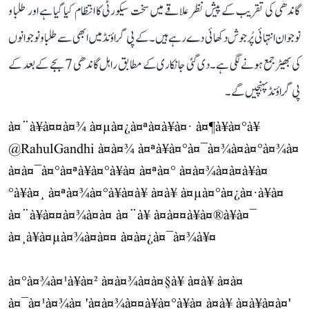
گاندھی کی تقریب کے پیش نظر علاقے میں سخت سیکورٹی کا انتظام کیا گیا ہے اور طلبا و
نوجوان انتہائی پُرجوش دکھائی دے رہے ہیں۔ کے پی گراؤنڈ میں ابھی سے طلبا و نوجوانوں
کی بھیڑ جمع ہونے لگی ہے۔ دی گئی جانکاری کے مطابق راہل گاندھی 7 بجے کے بعد کے
پی گراؤنڈ پہنچیں گے۔
à¤¨à¥à¤¤à¤¾ à¤µà¤¿à¤ªà¤à¥à¤· à¤¶à¥à¤°à¥
@RahulGandhi
à¤à¤¾ à¤ªà¥à¤°à¤¯à¤¾à¤à¤°à¤¾à¤
à¤à¤¯à¤°à¤ªà¥à¤°à¥à¤ à¤ªà¤° à¤à¤¾à¤à¤à¥à¤
°à¥à¤¸ à¤ªà¤¾à¤°à¥à¤à¥ à¤à¥ à¤µà¤°à¤¿à¤·à¥à¤
à¤¨à¥à¤¤à¤¾à¤à¤ à¤¨à¥ à¤à¤¤à¥à¤®à¥à¤¯
à¤¸à¥à¤µà¤¾à¤à¤¤ à¤à¤¿à¤¯à¤¾à¥¤
à¤°à¤¾à¤¹à¥à¤² à¤à¤¾à¤à¤§à¥ à¤à¥ à¤à¤
à¤¯à¤¹à¤¾à¤ 'à¤à¤¾à¤¤à¥à¤°à¥à¤ à¤à¥ à¤à¥à¤à¤'