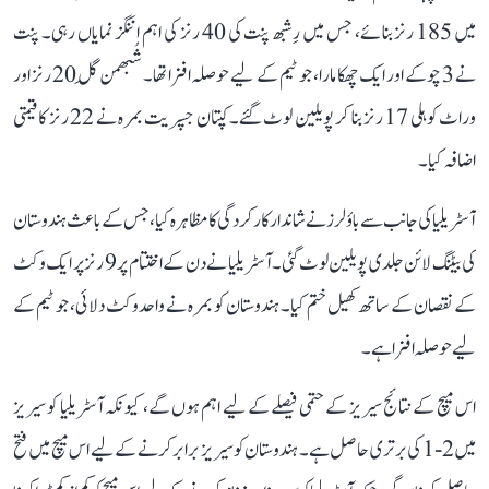
میں 185 رنز بنائے، جس میں رِشبھ پنت کی 40 رنز کی اہم اننگز نمایاں رہی۔ پنت
نے 3 چوکے اور ایک چھکا مارا، جو ٹیم کے لیے حوصلہ افزا تھا۔ شُبھمن گِل 20 رنز اور
وراٹ کوہلی 17 رنز بنا کر پویلین لوٹ گئے۔ کپتان جسپریت بمرہ نے 22 رنز کا قیمتی
اضافہ کیا۔
آسٹریلیا کی جانب سے باؤلرز نے شاندار کارکردگی کا مظاہرہ کیا، جس کے باعث ہندوستان
کی بیٹنگ لائن جلدی پویلین لوٹ گئی۔ آسٹریلیا نے دن کے اختتام پر 9 رنز پر ایک وکٹ
کے نقصان کے ساتھ کھیل ختم کیا۔ ہندوستان کو بمرہ نے واحد وکٹ دلائی، جو ٹیم کے
لیے حوصلہ افزا ہے۔
اس میچ کے نتائج سیریز کے حتمی فیصلے کے لیے اہم ہوں گے، کیونکہ آسٹریلیا کو سیریز
میں 2-1 کی برتری حاصل ہے۔ ہندوستان کو سیریز برابر کرنے کے لیے اس میچ میں فتح