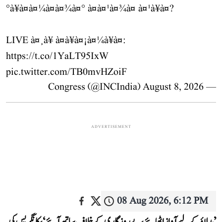
°à¥à¤à¤¼à¤à¤¾à¤° à¤à¤¹à¤¾à¤ à¤¹à¥à¤?
LIVE à¤¸à¥ à¤à¥à¤¡à¤¼à¥à¤:
https://t.co/1YaLT95IxW
pic.twitter.com/TB0mvHZoiF
August 8, 2026
— Congress (@INCIndia)
ADVERTISEMENT
08 Aug 2026, 6:12 PM