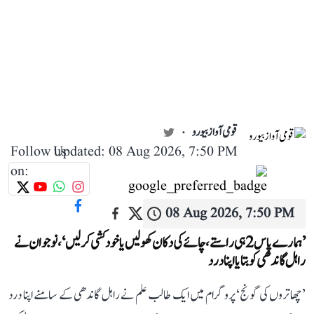
قومی آواز بیورو
Follow us
Updated: 08 Aug 2026, 7:50 PM
on:
08 Aug 2026, 7:50 PM
’ہمارے پاس 2 ہی راستے، چائے کی دکان کھولیں یا خودکشی کر لیں‘، نوجوان نے
راہل گاندھی کو بتایا اپنا درد
’چھاتروں کی گونج‘ پروگرام میں ایک طالب علم نے راہل گاندھی کے سامنے اپنا درد