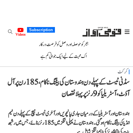
Subscription
Videos
ہجر کو حوصلہ اور وصل کو فرصت درکار
اک محبت کے لیے ایک جوانی کم ہے
کرکٹ
سڈنی ٹیسٹ کے پہلے دن ہندوستان کی بیٹنگ ناکام، 185 رن پر آل
آؤٹ، آسٹریلیا کو 9 رنز پر پہلا نقصان
ہندوستان اور آسٹریلیا کے درمیان جاری پانچویں اور آخری ٹیسٹ میچ کے پہلے دن ٹیم
انڈیا کی بیٹنگ ناکام ہو گئی۔ ہندوستان نے پہلی اننگز میں 185 رنز بنائے، جس میں رشبھ
پنت کی 40 رنز کی اہم اننگز شامل ہے