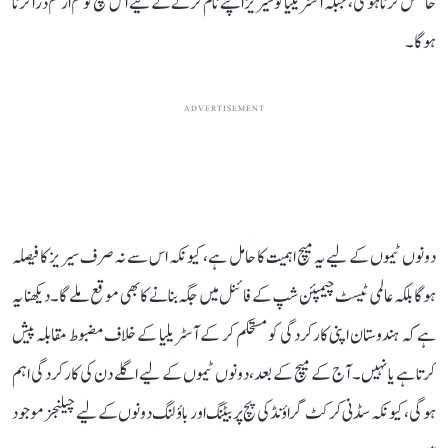
حاصل کرنا ہوگی، جبکہ آسٹریلیا کو سیریز اپنے نام کرنے کے لیے اس میچ کو کم از کم ڈرا کرنا
ہوگا۔
ADVERTISEMENT
دونوں ٹیموں کے لیے یہ میچ اہمیت کا حامل ہے، کیونکہ اس سے نہ صرف سیریز کا فیصلہ
ہوگا بلکہ عالمی ٹیسٹ چیمپئن شپ کے فائنل میں جگہ بنانے کا بھی موقع ملے گا۔ دیکھنا یہ
ہے کہ ہندوستان اپنی کارکردگی کو مستحکم کر کے آسٹریلیا کے خلاف مضبوط مقابلہ پیش
کرتا ہے یا نہیں۔ آج کے میچ کے بعد، دونوں ٹیموں کے لیے اگلے دن کی کارکردگی اہم
ہوگی، کیونکہ سڈنی کرکٹ گراؤنڈ کی پچ پر بیٹنگ اور باؤلنگ دونوں کے لیے چیلنجز موجود