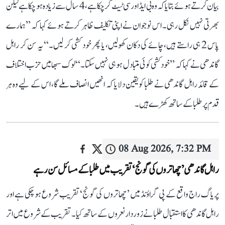
بیان کرتے ہوئے بتایا کہ وہ بی ایڈ اور سی ٹیٹ کر چکا ہے، 4 سال سے زیادہ ہو چکا ہے لیکن
بھرتی نہیں نکل رہی۔ اس نوجوان نے اپنی تکلیف ظاہر کرتے ہوئے کہا کہ ’’ہمارے
پاس 2 ہی راستے ہیں، چائے کی دکان کھولیں، یا پھر خود کشی کر لیں۔‘‘ یہ سن کر راہل
گاندھی نے کہا کہ ’’خودکشی کوئی متبادل ہو ہی نہیں سکتا۔‘‘ لوک سبھا میں حزب اختلاف
کے قائد راہل گاندھی نے طلبا کو یقین دلایا کہ انھیں انصاف ملے گا، اس کے لیے وہ ہر
قدم پر طلبا کے ساتھ کھڑے ہیں۔
08 Aug 2026, 7:32 PM
راہل گاندھی ’چھاتروں کی گونج‘ تقریب میں طلبا کے مسائل سن رہے
پریاگ راج واقع کے پی گراؤنڈ میں ’چھاتروں کی گونج‘ تقریب شروع ہو چکی ہے اور
راہل گاندھی کا استقبال طلبا نے زوردار نعروں کے ساتھ کیا۔ تقریب کے شروع میں اتر