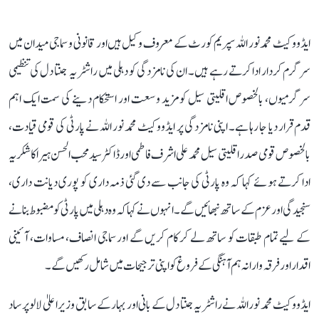
ایڈووکیٹ محمد نور اللہ سپریم کورٹ کے معروف وکیل ہیں اور قانونی و سماجی میدان میں
سرگرم کردار ادا کرتے رہے ہیں۔ ان کی نامزدگی کو دہلی میں راشٹریہ جنتا دل کی تنظیمی
سرگرمیوں، بالخصوص اقلیتی سیل کو مزید وسعت اور استحکام دینے کی سمت ایک اہم
قدم قرار دیا جا رہا ہے۔ اپنی نامزدگی پر ایڈووکیٹ محمد نور اللہ نے پارٹی کی قومی قیادت،
بالخصوص قومی صدر اقلیتی سیل محمد علی اشرف فاطمی اور ڈاکٹر سید محب الحسن ہیرا کا شکریہ
ادا کرتے ہوئے کہا کہ وہ پارٹی کی جانب سے دی گئی ذمہ داری کو پوری دیانت داری،
سنجیدگی اور عزم کے ساتھ نبھائیں گے۔ انہوں نے کہا کہ وہ دہلی میں پارٹی کو مضبوط بنانے
کے لیے تمام طبقات کو ساتھ لے کر کام کریں گے اور سماجی انصاف، مساوات، آئینی
اقدار اور فرقہ وارانہ ہم آہنگی کے فروغ کو اپنی ترجیحات میں شامل رکھیں گے۔
ایڈووکیٹ محمد نور اللہ نے راشٹریہ جنتا دل کے بانی اور بہار کے سابق وزیر اعلیٰ لالو پرساد