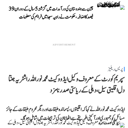
چین سے ہندوستان کی درآمدات میں گزشتہ 5 سال کے دوران 39
فیصد کا اضافہ، حکومت نے راجیہ سبھا میں فراہم کی معلومات
ADVERTISEMENT
پریس ریلیز
سپریم کورٹ کے معروف وکیل ایڈووکیٹ محمد نور اللہ راشٹریہ جنتا
دل اقلیتی سیل، دہلی کے ریاستی صدر نامزد
ایڈووکیٹ محمد نور اللہ نے کہا کہ اقلیتوں، پسماندہ طبقات اور دیگر محروم طبقات کے جائز
مسائل کو جمہوری اور آئینی طریقے سے اٹھانا ان کی ترجیحات میں شامل ہوگا۔