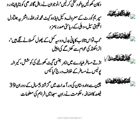
دکان کھولیں یا خودکشی کر لیں‘، نوجوان نے راہل گاندھی کو بتایا اپنا درد
سپریم کورٹ کے معروف وکیل ایڈووکیٹ محمد نور اللہ راشٹریہ جنتا دل
اقلیتی سیل، دہلی کے ریاستی صدر نامزد
’اب تو اس تالاب کا پانی بدل دو، یہ کمل کے پھول کمہلانے لگے ہیں‘،
اتراکھنڈ کی عوام سے کھڑگے کی اپیل
اڑتے مسافر طیارے میں ایمرجنسی گیٹ کھولنے کی کوشش، کیرالہ
پولیس نے مسافر کے خلاف درج کیا کیس
چین سے ہندوستان کی درآمدات میں گزشتہ 5 سال کے دوران 39
فیصد کا اضافہ، حکومت نے راجیہ سبھا میں فراہم کی معلومات
ADVERTISEMENT