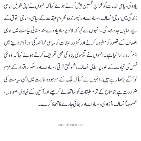
یادو کی سیاسی خدمات کو خراجِ تحسین پیش کرتے ہوئے کہا کہ انہوں نے اپنی طویل سیاسی
زندگی میں سماجی انصاف، مساوات اور پسماندہ و محروم طبقات کے سیاسی و سماجی حقوق کے
لیے نمایاں جدوجہد کی۔ انہوں نے کہا کہ لالو پرساد یادو نے ہندوستانی سیاست میں سماجی
انصاف کے تصور کو مضبوط کرنے اور کمزور طبقات کو سیاسی نمائندگی اور آواز دینے میں
اہم کردار ادا کیا ہے۔ انہوں نے تیجسوی یادو کی بھی تعریف کرتے ہوئے کہا کہ وہ نئی
نسل کی قیادت کے طور پر سماجی انصاف، شمولیتی ترقی، مساوات اور سیکولر اقدار کے عزم
کو آگے بڑھا رہے ہیں۔ انہوں نے کہا کہ ملک کے موجودہ حالات میں ایسی سیاست کی
ضرورت ہے جو سماج کے تمام طبقات کو ساتھ لے کر چلے اور آئین کے بنیادی اصولوں،
خصوصاً انصاف، آزادی، مساوات اور بھائی چارے کا تحفظ کرے۔
ADVERTISEMENT