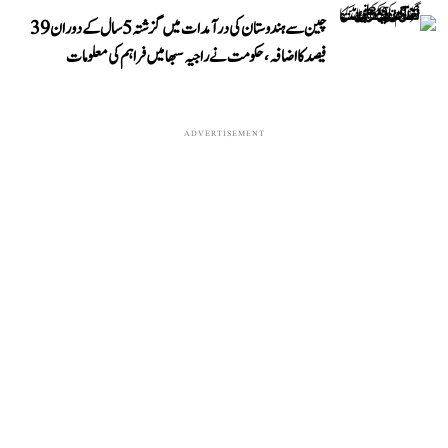
چین سے ہندوستان کی درآمدات میں گزشتہ 5 سال کے دوران 39
فیصد کا اضافہ، حکومت نے راجیہ سبھا میں فراہم کی معلومات
ADVERTISEMENT