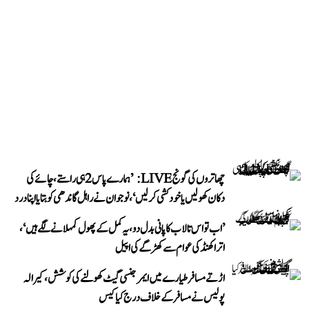
چھاتروں کی گونج LIVE: ’ہمارے پاس 2 ہی راستے، چائے کی
دکان کھولیں یا خودکشی کر لیں‘، نوجوان نے راہل گاندھی کو بتایا اپنا درد
’اب تو اس تالاب کا پانی بدل دو، یہ کمل کے پھول کمہلانے لگے ہیں‘،
اتراکھنڈ کی عوام سے کھڑگے کی اپیل
اڑتے مسافر طیارے میں ایمرجنسی گیٹ کھولنے کی کوشش، کیرالہ
پولیس نے مسافر کے خلاف درج کیا کیس