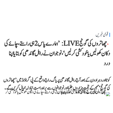
قومی خبریں
چھاتروں کی گونج LIVE: ’ہمارے پاس 2 ہی راستے، چائے کی
دکان کھولیں یا خودکشی کر لیں‘، نوجوان نے راہل گاندھی کو بتایا اپنا
درد
کوٹا اور دہرادون کے بعد آج راہل گاندھی پریاگ راج واقع کے پی گراؤنڈ میں ’چھاتروں
کی گونج‘ مہم کے تحت ہزاروں طلبا اور نوجوانوں سے براہ راست تبادلہ خیال کریں گے۔