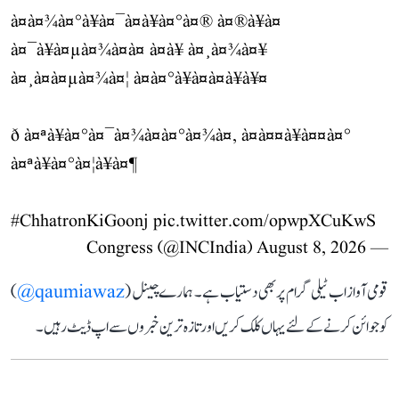
à¤à¤¾à¤°à¥à¤¯à¤à¥à¤°à¤® à¤®à¥à¤
à¤¯à¥à¤µà¤¾à¤à¤ à¤à¥ à¤¸à¤¾à¤¥
à¤¸à¤à¤µà¤¾à¤¦ à¤à¤°à¥à¤à¤à¥à¥¤
ð à¤ªà¥à¤°à¤¯à¤¾à¤à¤°à¤¾à¤, à¤à¤¤à¥à¤¤à¤°
à¤ªà¥à¤°à¤¦à¥à¤¶
#ChhatronKiGoonj
pic.twitter.com/opwpXCuKwS
August 8, 2026
— Congress (@INCIndia)
قومی آواز اب ٹیلی گرام پر بھی دستیاب ہے۔ ہمارے چینل (
qaumiawaz@
)
کو جوائن کرنے کے لئے یہاں کلک کریں اور تازہ ترین خبروں سے اپ ڈیٹ رہیں۔