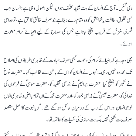
دی گئیں۔ آج کے انسان کے بت شاید مختلف ہوں، لیکن اصول وہی ہے: انسان جب
کسی مخلوق، طاقت یا خواہش کو وہ مقام دے دیتا ہے جو صرف خالق کا حق ہے، تو وہ اسی
فکری لغزش کے قریب پہنچ جاتا ہے جس کی اصلاح کے لیے انبیائے کرام مبعوث
ہوئے۔
یہی وجہ ہے کہ انبیائے کرام کی دعوت کبھی صرف عبادت کے ظاہری طریقوں کی اصلاح
تک محدود نہیں رہی۔ انہوں نے انسان کو اس کے باطن سے مخاطب کیا۔ حضرت نوحؑ
نے تکبر کو چیلنج کیا، حضرت ابراہیمؑ نے اندھی تقلید کو، حضرت موسیٰؑ نے فرعون کی
خدائی کو، حضرت عیسیٰؑ نے مذہبی جمود کو، اور حضرت محمدؐ نے ان تمام باطنی و ظاہری بتوں
کو جو انسان اور اس کے رب کے درمیان حائل ہو گئے تھے۔ گویا نبوت کا اصل مقصد
صرف بت شکنی نہیں بلکہ بت سازی کی نفسیات کا خاتمہ تھا۔