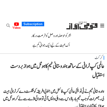
Subscription
Videos
ہجر کو حوصلہ اور وصل کو فرصت درکار
اک محبت کے لیے ایک جوانی کم ہے
کرکٹ
عالمی کپ ٹرافی کے ساتھ ہندوستانی ٹیم کا ہوٹل میں ہوا زبردست
استقبال
ہندوستانی ٹیم نے ٹی ٹوینٹی عالمی کپ فائنل میں جنوبی افریقہ کو شکست دے کر ٹرافی جیت
لی۔ جمعرات کو جب ٹیم بارباڈوس سے دہلی واپس آئی تو ہوائی اڈے سے لے کر ہوٹل میں
ہوا اس کا شاندار استقبال۔