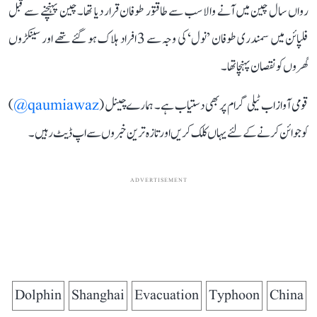
رواں سال چین میں آنے والا سب سے طاقتور طوفان قرار دیا تھا۔ چین پہنچنے سے قبل
فلپائن میں سمندری طوفان ’نول‘ کی وجہ سے 3 افراد ہلاک ہو گئے تھے اور سینکڑوں
گھروں کو نقصان پہنچا تھا۔
قومی آواز اب ٹیلی گرام پر بھی دستیاب ہے۔ ہمارے چینل (
qaumiawaz@
)
کو جوائن کرنے کے لئے یہاں کلک کریں اور تازہ ترین خبروں سے اپ ڈیٹ رہیں۔
ADVERTISEMENT
Dolphin
Shanghai
Evacuation
Typhoon
China