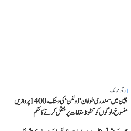
دیگر ممالک
چین میں سمندری طوفان ’ڈولفن‘ کی دستک، 1400 پروازیں
منسوخ، لوگوں کو محفوظ مقامات پر منتقل کرنے کا حکم