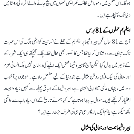
ہوگا۔ اس ضمن میں، موبائل عجائب گھر ایٹمی حملوں میں بچ جانے والے افراد کی داستانیں
دنیا تک پہنچا رہے ہیں۔
ایٹم بم حملوں کے 81 برس
آج سے 81 سال قبل ہیروشیما پر ایٹم بم کے حملے نے انسانیت کو ایٹمی جنگ کی اس عبرت
ناک تباہی سے روشناس کرایا تھا جس کا تصور بھی محال تھا۔ پلک جھپکتے ہی ایک شہر راکھ
کے ڈھیر میں بدل گیا، لیکن آج کا ہیروشیما محض ایک المیے کی داستان نہیں بلکہ انسانی عزم
اور بحالی کی ایک ایسی روشن مثال ہے جو دنیا کے لیے مشعلِ راہ ہے۔ موجودہ پرآشوب
دور میں، جہاں عالمی تناؤ اپنی انتہا پر ہے، ہیروشیما کے اسباق پہلے سے کہیں زیادہ اہمیت
اختیار کر چکے ہیں۔ سوال یہ پیدا ہوتا ہے کہ کیا ہم نے تاریخ کے اس سیاہ باب سے واقعی
کچھ سیکھا ہے، یا ہم ایک بار پھر اسی تباہی کی طرف بڑھ رہے ہیں؟
ہیروشیما ہمت اور بحالی کی مثال