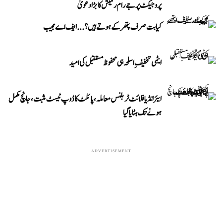
پروجیکٹ پر جے رام رمیش کا بڑا دعویٰ
کیا بت صرف پتھر کے ہوتے ہیں؟...ایف اے مجیب
ایٹمی تخفیفِ اسلحہ ہی محفوظ مستقبل کی امید
ایئر انڈیا فلائٹ ٹربلنس معاملہ، پائلٹ کا ڈوپ ٹیسٹ مثبت، جانچ مکمل
ہونے تک ہٹایا گیا
ADVERTISEMENT