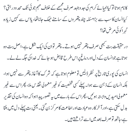
کا نام ہوتا تو کیا انبیائے کرام کی جدوجہد صرف مجسمے کے خلاف مہم جوئی تک محدود رہتی؟
کیا انسان کا سب سے بڑا مسئلہ چند پتھروں کے سامنے جھک جانا تھا، یا اس سے کہیں زیادہ
گہرا کوئی مرض تھا؟
درحقیقت بت کبھی صرف پتھر نہیں ہوتے۔ پتھر تو ان کی ایک شکل ہے، اصل بت وہ
ہوتا ہے جو انسان کے دل اور دماغ پر اس طرح قابض ہو جائے کہ خدا کی جگہ لے لے۔
انسان کی پوری تاریخ پر نظر ڈالیں تو معلوم ہوتا ہے کہ شرک کا آغاز پتھر سے نہیں ہوا،
بلکہ انسان کے ذہن سے ہوا۔ پہلے کسی شخصیت کو غیر معمولی تقدس ملا، پھر اس سے غیر
معمولی امیدیں وابستہ ہوئیں، پھر اس کے بارے میں یہ تصور پیدا ہوا کہ وہ انسان کی تقدیر
بدل سکتی ہے، اور آخرکار وہ عبادت اور اطاعت کا مرکز بن گئی۔ یعنی بت پہلے دل میں بنتا
ہے، ہاتھ تو صرف بعد میں اسے تراشتے ہیں۔