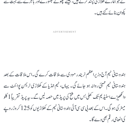
گے جو ہمارے کھلاڑی پسند کرتے ہیں، جیسے چھولے بھٹورےاور باجرے سے بہت سے
پکوان بنائے گئے ہیں۔
ADVERTISEMENT
ہندوستانی ٹیم آج وزیر اعظم نریندر مودی سے ملاقات کرے گی۔ اس ملاقات کے بعد
ہندوستانی ٹیم ممبئی روانہ ہو جائے گی۔ یہاں، ٹیم انڈیا کے کھلاڑی نریمن پوائنٹ سے
وانکھیڑے اسٹیڈیم تک کھلی بس میں فتح کی پریڈ میں حصہ لیں گے۔ یہ پریڈ تقریباً 1 کلو
میٹر کی ہوگی۔ اس کے بعد بی سی سی آئی ہندوستانی ٹیم کے کھلاڑیوں کو 125 کروڑ روپے
کی انعامی رقم بھی دے گا۔