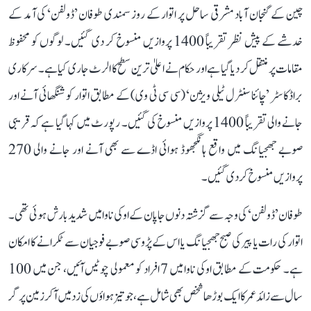
چین کے گنجان آباد مشرقی ساحل پر اتوار کے روز سمندی طوفان ’ڈولفن‘ کی آمد کے
خدشے کے پیش نظر تقریباً 1400 پروازیں منسوخ کر دی گئیں۔ لوگوں کو محفوظ
مقامات پر منتقل کر دیا گیا ہے اور حکام نے اعلیٰ ترین سطح کا الرٹ جاری کیا ہے۔ سرکاری
براڈکاسٹر ’چائنا سنٹرل ٹیلی ویژن‘ (سی سی ٹی وی) کے مطابق اتوار کو شنگھائی آنے اور
جانے والی تقریباً 1400 پروازیں منسوخ کی گئیں۔ رپورٹ میں کہا گیا ہے کہ قریبی
صوبے جھجیانگ میں واقع ہانگجھوڈ ہوائی اڈے سے بھی آنے اور جانے والی 270
پروازیں منسوخ کر دی گئیں۔
طوفان ’ڈولفن‘ کی وجہ سے گزشتہ دنوں جاپان کے اوکی ناوا میں شدید بارش ہوئی تھی۔
اتوار کی رات یا پیر کی صبح جھجیانگ یا اس کے پڑوسی صوبے فوجیان سے ٹکرانے کا امکان
ہے۔ حکومت کے مطابق اوکی ناوا میں 7 افراد کو معمولی چوٹیں آئیں، جن میں 100
سال سے زائد عمر کا ایک بوڑھا شخص بھی شامل ہے، جو تیز ہواؤں کی زد میں آ کر زمین پر گر