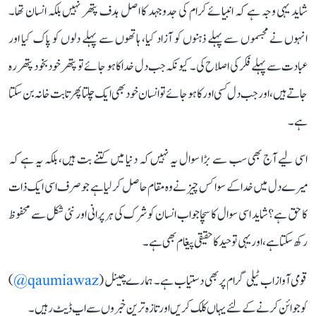
شاید یہی وجہ ہے کہ انبیائے کرام کی جدوجہد کا اصل ہدف پتھر نہیں بلکہ انسان تھا۔
انہوں نے مجسموں سے پہلے ذہنوں کو آزاد کیا، ہاتھوں سے پہلے دلوں کو پاک کیا اور
عبادت سے پہلے فکر کی اصلاح کی۔ کیونکہ جب دل خدا کا ہو جائے تو پتھر خود بخود پتھر رہ
جاتے ہیں، اور جب دل کسی اور کا ہو جائے تو انسان خود بھی ایک چلتا پھرتا بت خانہ بن سکتا
ہے۔
اسی لیے آج بھی سب سے بڑا سوال یہ نہیں کہ دنیا میں کتنے بت ہیں، بلکہ یہ ہے کہ
میرے دل میں خدا کے سوا کس چیز نے وہ مقام حاصل کر لیا ہے جو صرف اسی ایک ذات
کا حق ہے؟ شاید اسی سوال کا سچا جواب انسان کو شرک کی ہر پرانی اور نئی شکل سے محفوظ
رکھ سکتا ہے، اور یہی توحید کا حقیقی پیغام بھی ہے۔
قومی آواز اب ٹیلی گرام پر بھی دستیاب ہے۔ ہمارے چینل (
qaumiawaz@
)
کو جوائن کرنے کے لئے یہاں کلک کریں اور تازہ ترین خبروں سے اپ ڈیٹ رہیں۔