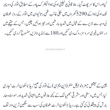
گیا اور اس کا سر پھٹ گیا۔ علاقائی یوٹیلیٹی اوکی ناوا الیکٹرک پاور کے مطابق اتوار کی دوپہر
تک اوکی ناوا کے 5290 گھروں میں بجلی غائب تھی۔ تائیوان میں اتوار کے روز طوفان
کی وجہ سے جزیرے کے شمال میں شدید بارشیں اور تیز ہوائیں چلیں، جس کے نتیجے میں
درجنوں فیری سروسز روک دی گئیں اور 180 سے زائد پروازیں منسوخ کر دی گئیں۔
ADVERTISEMENT
چین کے نیشنل میٹرولوجیکل سنٹر (این ایم سی) نے اتوار کی صبح ’ریڈ ٹائفون الرٹ‘ جاری
کیا، جس میں وسطی اور مشرقی جھجیانگ کے کچھ علاقوں میں انتہائی شدید اور موسلا دھار
بارش کی پیشگوئی کی گئی ہے۔ ریڈ ٹائفون الرٹ طوفان کی سب سے سنگین ترین وارننگ