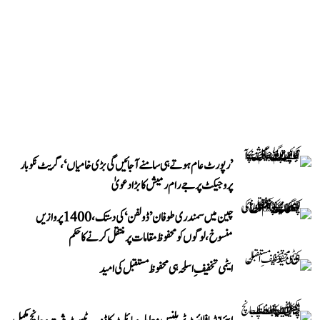
’رپورٹ عام ہوتے ہی سامنے آ جائیں گی بڑی خامیاں‘، گریٹ نکوبار
پروجیکٹ پر جے رام رمیش کا بڑا دعویٰ
چین میں سمندری طوفان ’ڈولفن‘ کی دستک، 1400 پروازیں
منسوخ، لوگوں کو محفوظ مقامات پر منتقل کرنے کا حکم
ایٹمی تخفیفِ اسلحہ ہی محفوظ مستقبل کی امید