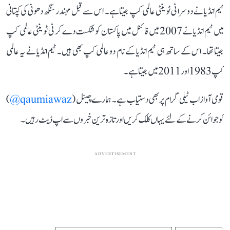
ٹیم انڈیا نے دوسرا ٹی ٹوینٹی عالمی کپ جیتاہے۔ اس سے قبل مہندر سنگھ دھونی کی کپتانی
میں ٹیم انڈیا نے 2007 میں فائنل میں پاکستان کو شکست دے کر ٹی ٹوینٹی عالمی کپ
جیتا تھا۔ اس کے ساتھ ہی ٹیم انڈیا کے نام دو عالمی کپ بھی ہیں۔ ٹیم انڈیا نے یہ عالمی
کپ 1983 اور 2011 میں جیتا ہے۔
قومی آواز اب ٹیلی گرام پر بھی دستیاب ہے۔ ہمارے چینل (
qaumiawaz@
)
کو جوائن کرنے کے لئے یہاں کلک کریں اور تازہ ترین خبروں سے اپ ڈیٹ رہیں۔
ADVERTISEMENT