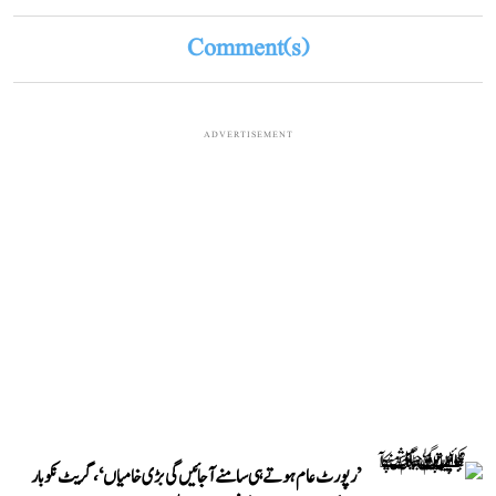
Comment(s)
ADVERTISEMENT
’رپورٹ عام ہوتے ہی سامنے آ جائیں گی بڑی خامیاں‘، گریٹ نکوبار