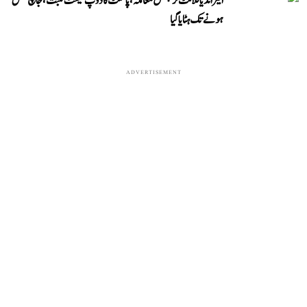
ایئر انڈیا فلائٹ ٹربلنس معاملہ، پائلٹ کا ڈوپ ٹیسٹ مثبت، جانچ مکمل
ہونے تک ہٹایا گیا
ADVERTISEMENT