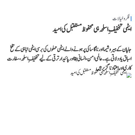
فکر و خیالات
ایٹمی تخفیفِ اسلحہ ہی محفوظ مستقبل کی امید
جاپان کے ہیروشیما اور ناگاساکی پر ہونے والے ایٹمی حملوں کی برسی ایٹمی تباہی کے تلخ
اسباق یاد دلاتی ہے۔ عالمی امن، انسانی بقا اور پائیدار ترقی کے لیے تخفیفِ اسلحہ، سفارت
کاری اور اعتماد ناگزیر ہیں