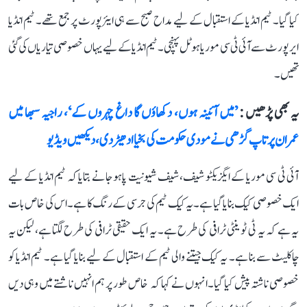
کیا گیا۔ ٹیم انڈیا کے استقبال کے لیے مداح صبح سے ہی ایئرپورٹ پر جمع تھے۔ ٹیم انڈیا
ایرپورٹ سے آئی ٹی سی موریا ہوٹل پہنچی۔ ٹیم انڈیا کے لیے یہاں خصوصی تیاریاں کی گئی
تھیں۔
یہ بھی پڑھیں :
’میں آئینہ ہوں، دکھاؤں گا داغ چہروں کے‘، راجیہ سبھا میں
عمران پرتاپ گڑھی نے مودی حکومت کی بخیا ادھیڑ دی، دیکھیں ویڈیو
آئی ٹی سی موریا کے ایگزیکٹو شیف، شیف شیونیت پاہوجا نے بتایا کہ ٹیم انڈیا کے لیے
ایک خصوصی کیک بنایا گیا ہے۔ یہ کیک ٹیم کی جرسی کے رنگ کا ہے۔ اس کی خاص بات
یہ ہے کہ یہ ٹی ٹوینٹی ٹرافی کی طرح ہے۔ یہ ایک حقیقی ٹرافی کی طرح لگتا ہے، لیکن یہ
چاکلیٹ سے بنا ہے۔ یہ کیک جیتنے والی ٹیم کے استقبال کے لیے بنایا گیا ہے۔ ٹیم انڈیا کو
خصوصی ناشتہ پیش کیا گیا۔انہوں نے کہا کہ خاص طور پر ہم انہیں ناشتے میں وہی دیں