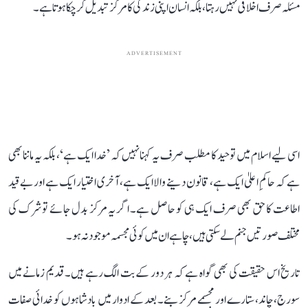
مسئلہ صرف اخلاقی نہیں رہتا، بلکہ انسان اپنی زندگی کا مرکز تبدیل کر چکا ہوتا ہے۔
ADVERTISEMENT
اسی لیے اسلام میں توحید کا مطلب صرف یہ کہنا نہیں کہ ’خدا ایک ہے‘، بلکہ یہ ماننا بھی
ہے کہ حاکمِ اعلیٰ ایک ہے، قانون دینے والا ایک ہے، آخری اختیار ایک ہے اور بے قید
اطاعت کا حق بھی صرف ایک ہی کو حاصل ہے۔ اگر یہ مرکز بدل جائے تو شرک کی
مختلف صورتیں جنم لے سکتی ہیں، چاہے ان میں کوئی مجسمہ موجود نہ ہو۔
تاریخ اس حقیقت کی بھی گواہ ہے کہ ہر دور کے بت الگ رہے ہیں۔ قدیم زمانے میں
سورج، چاند، ستارے اور مجسمے مرکز بنے۔ بعد کے ادوار میں بادشاہوں کو خدائی صفات