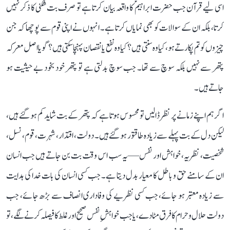
اسی لیے قرآن جب حضرت ابراہیمؑ کا واقعہ بیان کرتا ہے تو صرف بت شکنی کا ذکر نہیں
کرتا، بلکہ ان کے سوالات کو بھی نمایاں کرتا ہے۔ انہوں نے اپنی قوم سے پوچھا کہ جن
چیزوں کو تم پکارتے ہو، کیا وہ سنتی ہیں؟ کیا وہ نفع یا نقصان پہنچا سکتی ہیں؟ گویا اصل معرکہ
پتھر سے نہیں بلکہ سوچ سے تھا۔ جب سوچ بدلتی ہے تو پتھر خود بخود بے حیثیت ہو
جاتے ہیں۔
اگر ہم اپنے زمانے پر نظر ڈالیں تو محسوس ہوتا ہے کہ پتھر کے بت شاید کم ہو گئے ہیں،
لیکن دل کے بت پہلے سے زیادہ طاقتور ہو گئے ہیں۔ دولت، اقتدار، شہرت، قوم، نسل،
شخصیت، نظریہ، خواہش اور نفس—یہ سب اس وقت بت بن جاتے ہیں جب انسان
ان کے سامنے حق و باطل کا معیار بدل دیتا ہے۔ جب کسی انسان کی بات خدا کی ہدایت
سے زیادہ معتبر ہو جائے، جب کسی نظریے کی وفاداری انصاف سے بڑھ جائے، جب
دولت حلال و حرام کا فرق مٹا دے، یا جب خواہشِ نفس صحیح اور غلط کا فیصلہ کرنے لگے، تو