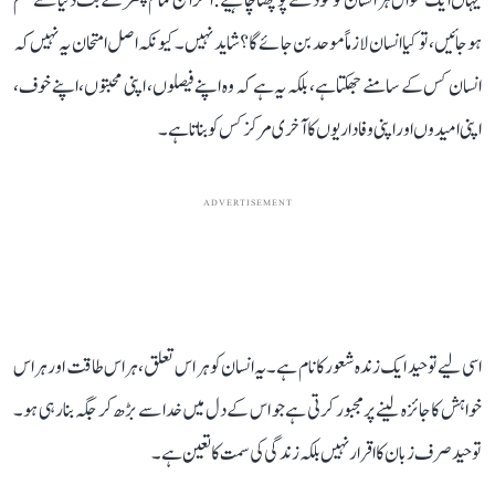
یہاں ایک سوال ہر انسان کو خود سے پوچھنا چاہیے: اگر آج تمام پتھر کے بت دنیا سے ختم
ہو جائیں، تو کیا انسان لازماً موحد بن جائے گا؟ شاید نہیں۔ کیونکہ اصل امتحان یہ نہیں کہ
انسان کس کے سامنے جھکتا ہے، بلکہ یہ ہے کہ وہ اپنے فیصلوں، اپنی محبتوں، اپنے خوف،
اپنی امیدوں اور اپنی وفاداریوں کا آخری مرکز کس کو بناتا ہے۔
ADVERTISEMENT
اسی لیے توحید ایک زندہ شعور کا نام ہے۔ یہ انسان کو ہر اس تعلق، ہر اس طاقت اور ہر اس
خواہش کا جائزہ لینے پر مجبور کرتی ہے جو اس کے دل میں خدا سے بڑھ کر جگہ بنا رہی ہو۔
توحید صرف زبان کا اقرار نہیں بلکہ زندگی کی سمت کا تعین ہے۔