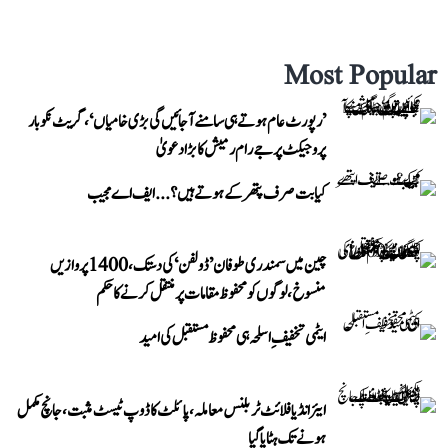
Most Popular
’رپورٹ عام ہوتے ہی سامنے آ جائیں گی بڑی خامیاں‘، گریٹ نکوبار
پروجیکٹ پر جے رام رمیش کا بڑا دعویٰ
کیا بت صرف پتھر کے ہوتے ہیں؟...ایف اے مجیب
چین میں سمندری طوفان ’ڈولفن‘ کی دستک، 1400 پروازیں
منسوخ، لوگوں کو محفوظ مقامات پر منتقل کرنے کا حکم
ایٹمی تخفیفِ اسلحہ ہی محفوظ مستقبل کی امید
ایئر انڈیا فلائٹ ٹربلنس معاملہ، پائلٹ کا ڈوپ ٹیسٹ مثبت، جانچ مکمل
ہونے تک ہٹایا گیا