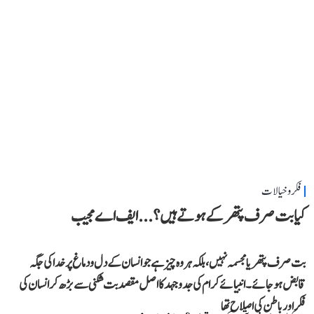
فکر و خیالات
کیا بت صرف پتھر کے ہوتے ہیں؟...ایف اے مجیب
بت صرف پتھر یا مجسمہ نہیں، بلکہ ہر وہ چیز ہے جو انسان کے دل و دماغ پر خدا کی جگہ
قابض ہو جائے۔ انبیائے کرام کی جدوجہد کا اصل مقصد بت شکنی سے بڑھ کر انسان کی
فکر اور باطن کی اصلاح تھا