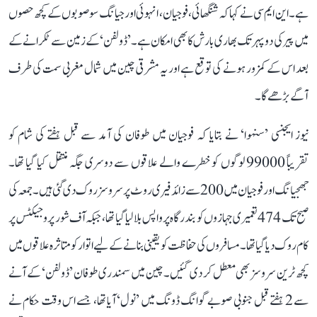
ہے۔ این ایم سی نے کہا کہ شنگھائی، فوجیان، انہوئی اور جیانگ سو صوبوں کے کچھ حصوں
میں پیر کی دوپہر تک بھاری بارش کا بھی امکان ہے۔ ’ڈولفن‘ کے زمین سے ٹکرانے کے
بعد اس کے کمزور ہونے کی توقع ہے اور یہ مشرقی چین میں شمال مغربی سمت کی طرف
آگے بڑھے گا۔
نیوز ایجنسی ’سنہوا‘ نے بتایا کہ فوجیان میں طوفان کی آمد سے قبل ہفتے کی شام کو
تقریباً 99000 لوگوں کو خطرے والے علاقوں سے دوسری جگہ منتقل کیا گیا تھا۔
جھجیانگ اور فوجیان میں 200 سے زائد فیری روٹ پر سروسز روک دی گئی ہیں۔ جمعہ کی
صبح تک 474 تعمیری جہازوں کو بندرگاہ پر واپس بلا لیا گیا تھا، جبکہ آف شور پروجیکٹس پر
کام روک دیا گیا تھا۔ مسافروں کی حفاظت کو یقینی بنانے کے لیے اتوار کو متاثرہ علاقوں میں
کچھ ٹرین سروسز بھی معطل کر دی گئیں۔ چین میں سمندری طوفان ’ڈولفن‘ کے آنے
سے 2 ہفتے قبل جنوبی صوبے گوانگ ڈونگ میں ’نول‘ آیا تھا، جسے اس وقت حکام نے