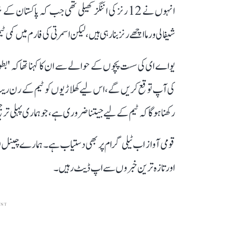
شیفالی ورما اچھے رنز بنا رہی ہیں، لیکن اسمرتی کی فارم میں کمی
یو اے ای کی سست پچوں کے حوالے سے ان کا کہنا تھا کہ '
کی آپ توقع کریں گے، اس لیے کھلاڑیوں کو ٹیم کے رن ریٹ کو 
رکھنا ہوگا کہ ٹیم کے لیے جیتنا ضروری ہے، جو ہماری پہلی تر
قومی آواز اب ٹیلی گرام پر بھی دستیاب ہے۔ ہمارے چینل 
اور تازہ ترین خبروں سے اپ ڈیٹ رہیں۔
ENT