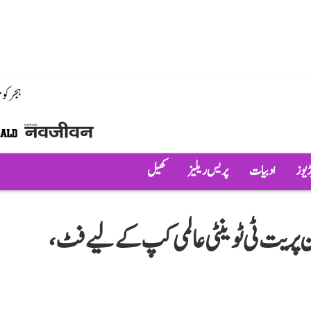
ہجر کو
ڈیوز
ادبیات
پریس ریلیز
کھیل
من پریت ٹی ٹوینٹی عالمی کپ کے لیے فٹ،