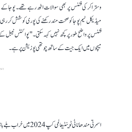
وستراکر کی فٹنس پر بھی سوالات اٹھ رہے تھے۔ پوجا کے 
میڈیکل ٹیم پوجا کو صحت مند رکھنے کی پوری کوشش کر رہی 
میچوں میں ایک جیت کے ساتھ چوتھی پوزیشن پر ہے۔
ENT
اسمرتی مندھانا ٹی ٹوینٹی