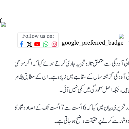
Follow us on:
ائی آلودگی سے متعلق تازہ تجزیہ جاری کرتے ہوئے کہا کہ اگر موسمی
 فضائی آلودگی گزشتہ سال کے مقابلے میں زیادہ ہے۔ ان کے مطابق بظاہر
 ہیں، جبکہ اصل آلودگی میں کمی نہیں آئی۔
اجے ماکن نے سوشل میڈیا پلیٹ فارم ایکس پر جاری ویڈیو اور تحریری بیان میں کہا کہ 6 اگست سے 7 اگست تک کے اعداد و شمار کا