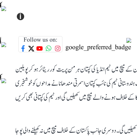
i
Follow us on:
میں ہندوستان اور پاکستان کے میچ میں ٹیم انڈیا کی کپتان ہرمن پریت کور ریٹائر ہو کر پویلین
ہندوستانی ٹیم کی نائب کپتان اسمرتی مندھانا نے مداحوں کو خوشخبری
ے خلاف ہونے والے میچ میں کھیلیں گی اور ٹیم کی کپتانی بھی کریں
کھیلیں گی۔ دوسری جانب پاکستان کے خلاف میچ میں نہ کھیلنے والی پوجا