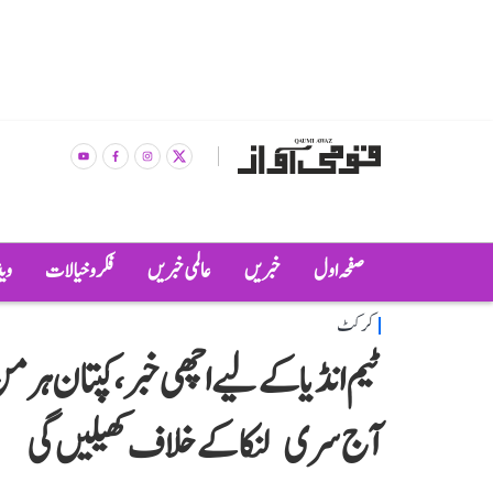
صفحہ اول
خبریں
عالمی خبریں
فکر و خیالات
وی
کرکٹ
ٹیم انڈیا کے لیے اچھی خبر، کپتان ہر
آج سری لنکا کے خلاف کھیلیں گی