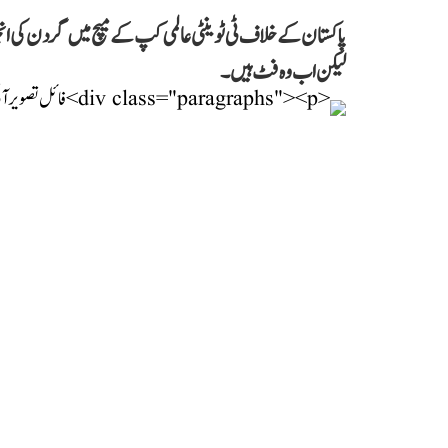
پاکستان کے خلاف ٹی ٹوینٹی عالمی کپ کے میچ میں گردن کی انج
لیکن اب وہ فٹ ہیں۔