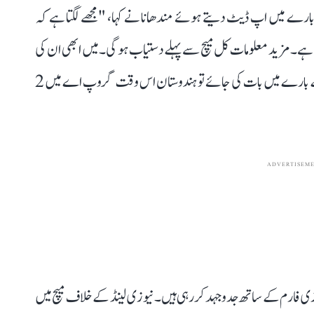
بارے میں اپ ڈیٹ دیتے ہوئے مندھانا نے کہا، "مجھے لگتا ہے کہ
ہے۔ مزید معلومات کل میچ سے پہلے دستیاب ہو گی۔ میں ابھی ان کی
فٹنس پر واضح طور پر کچھ نہیں کہہ سکتی۔" پوائنٹس ٹیبل کے بارے میں بات کی جائے تو ہندوستان اس وقت گروپ اے میں 2
ADVERTISEM
عالمی کپ 2024 میں خراب بلے بازی فارم کے ساتھ جدوجہد کر رہی ہیں۔ نیوزی لینڈ کے خلاف میچ میں