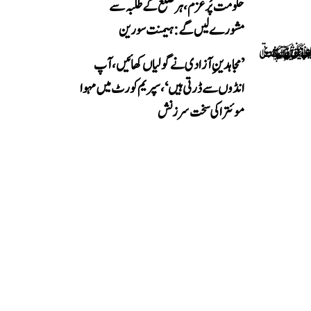
حکومت پُرعزم، ہر ضلع کے طلبہ سے
مشورے لیں گے: ہیمنت سورین
’مجاہدینِ آزادی نے گولیاں کھائیں، آپ
انڈوں سے ڈرتی ہیں‘، سپریم کورٹ میں مہوا
موئترا کی سخت سرزنش