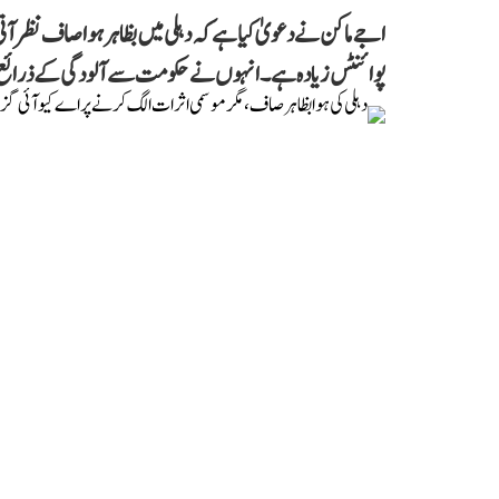
پوائنٹس زیادہ ہے۔ انہوں نے حکومت سے آلودگی کے ذرائع پر ف