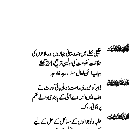
خلیجی خطے میں ہندوستانی جہازوں اور ملاحوں کی
حفاظت حکومت کی اولین ترجیح، 24 گھنٹے
ہیلپ لائن فعال: وزارتِ خارجہ
ڈابر کو عبوری راحت: دہلی ہائی کورٹ نے
ایف ایس ایس اے آئی کے پابندی والے حکم
پر لگائی روک
طلبہ و نوجوانوں کے مسائل کے حل کے لیے