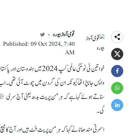
قومی آواز بیورو
Published: 09 Oct 2024, 7:40
AM
خواتین ٹی ٹوئنٹی عالمی کپ 2024 
واپس جانا پڑا تھاکیونکہ ان کی گردن میں چوٹ آئی تھی۔ اب 
سناتے ہوئے کہا ہے کہ ہرمن پریت بدھ یعنی آج سری لنکا ک
گی۔
اسمرتی مندھانا نے کہا کہ ہرمن پریت فٹ ہیں اور آج کا میچ 