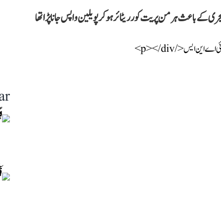
ری کے باعث ہرمن پریت کور ریٹائر ہو کر پویلین واپس جانا پڑا تھا
ar