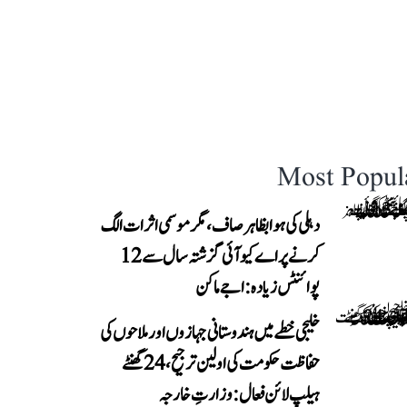
Most Popul
دہلی کی ہوا بظاہر صاف، مگر موسمی اثرات الگ
کرنے پر اے کیو آئی گزشتہ سال سے 12
پوائنٹس زیادہ: اجے ماکن
خلیجی خطے میں ہندوستانی جہازوں اور ملاحوں کی
حفاظت حکومت کی اولین ترجیح، 24 گھنٹے
ہیلپ لائن فعال: وزارتِ خارجہ