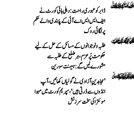
ڈابر کو عبوری راحت: دہلی ہائی کورٹ نے
ایف ایس ایس اے آئی کے پابندی والے حکم
پر لگائی روک
طلبہ و نوجوانوں کے مسائل کے حل کے لیے
حکومت پُرعزم، ہر ضلع کے طلبہ سے
مشورے لیں گے: ہیمنت سورین
’مجاہدینِ آزادی نے گولیاں کھائیں، آپ
انڈوں سے ڈرتی ہیں‘، سپریم کورٹ میں مہوا
موئترا کی سخت سرزنش