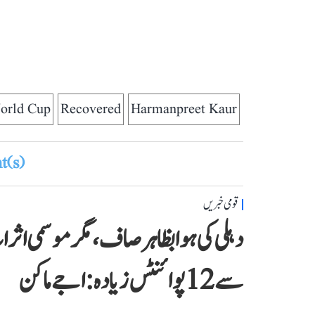
orld Cup
Recovered
Harmanpreet Kaur
(s)
قومی خبریں
دہلی کی ہوا بظاہر صاف، مگر موسمی اث
سے 12 پوائنٹس زیادہ: اجے ماکن