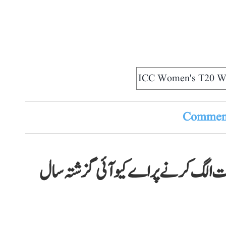
ICC Women's T20 W
Comment
رات الگ کرنے پر اے کیو آئی گزشتہ سال