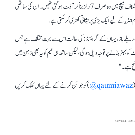
انہوں نے 12 رنز کی اننگز کھیلی تھی جب کہ پاکستان کے خلاف میچ میں وہ صرف 7 رنز بنا کر آؤٹ ہو گئی تھیں۔ ان کی ساتھی
 ٹیم انڈیا کے لیے ایک بڑی پریشانی کھڑی کر سکتی ہے۔
بطور بلے باز، یہاں کے گراؤنڈز کی حالت اس سے بہت مختلف ہے جس
بہتر بنانے پر توجہ دینی ہوگی، لیکن ساتھ ہی ٹیم کو یہ بھی ذہن میں
جیح ہے۔"
(
qaumiawaz@
) کو جوائن کرنے کے لئے یہاں کلک کریں
ADVERTISEM