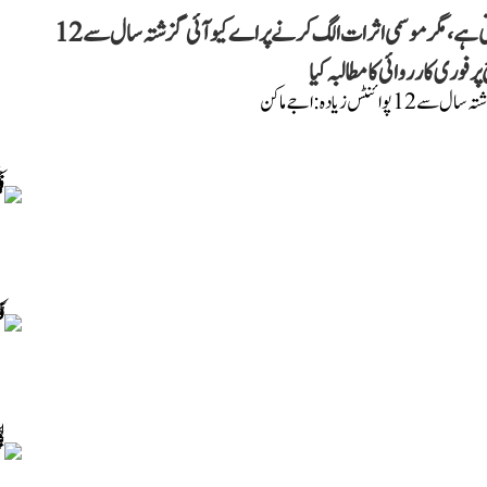
اجے ماکن نے دعویٰ کیا ہے کہ دہلی میں بظاہر ہوا صاف نظر آتی ہے، مگر موسمی اثرات الگ کرنے پر اے کیو آئی گزشتہ سال سے 12
وری کارروائی کا مطالبہ کیا