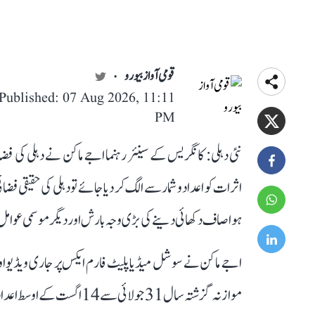
قومی آواز بیورو
Published: 07 Aug 2026, 11:11
PM
نئی دہلی: کانگریس کے سینئر رہنما اجے ماکن نے دہلی کی فض
اثرات کو اعداد و شمار سے الگ کر دیا جائے تو دہلی کی حقیقی
ہوا صاف دکھائی دینے کی بڑی وجہ بارش اور دیگر موسمی عوامل
موازنہ گزشتہ سال 31 جولائی سے 14 اگست کے اوسط اعداد و شمار سے کرنے پر حقیقت واضح ہو جاتی ہے۔