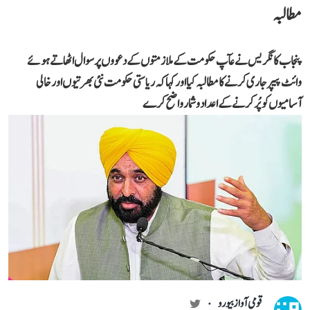
مطالبہ
پنجاب کانگریس نے عآپ حکومت کے ملازمتوں کے دعووں پر سوال اٹھاتے ہوئے
وائٹ پیپر جاری کرنے کا مطالبہ کیا اور کہا کہ ریاستی حکومت نئی بھرتیوں اور خالی
آسامیوں کو پُر کرنے کے اعداد و شمار واضح کرے
قومی آواز بیورو