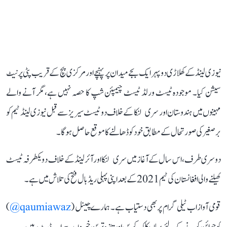
نیوزی لینڈ کے کھلاڑی دوپہر ایک بجے میدان پر پہنچے اور مرکزی پچ کے قریب پٹی پر نیٹ
سیشن کیا۔ موجودہ ٹیسٹ ورلڈ ٹیسٹ چیمپئن شپ کا حصہ نہیں ہے، مگر آنے والے
مہینوں میں ہندوستان اور سری لنکا کے خلاف دو ٹیسٹ سیریز سے قبل نیوزی لینڈ ٹیم کو
برصغیر کی صورتحال کے مطابق خود کو ڈھالنے کا موقع حاصل ہوگا۔
دوسری طرف، اس سال کے آغاز میں سری لنکا اور آئرلینڈ کے خلاف دو یکطرفہ ٹیسٹ
کھیلنے والی افغانستان کی ٹیم 2021 کے بعد اپنی پہلی ریڈ بال فتح کی تلاش میں ہے۔
قومی آواز اب ٹیلی گرام پر بھی دستیاب ہے۔ ہمارے چینل (
qaumiawaz@
)