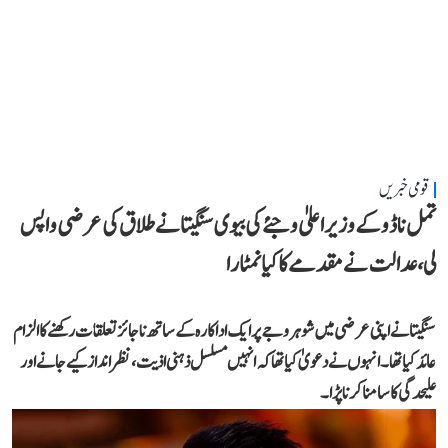
قومی خبریں
تمل ناڈو کے وزیر اعلیٰ وجئے کی بیوی سنگیتا نے طلاق کی عرضی واپس
لی، عدالت نے مقدمے کا کیا نمٹارا
سنگیتا نے اپنی عرضی میں شوہر وجے پر ایک اداکارہ کے ساتھ ناجائز تعلقات رکھنے کا الزام
عائد کیا تھا۔ انہوں نے دعویٰ کیا تھا کہ انہیں مسلسل ذہنی اذیت، نظر انداز کیے جانے اور
علیحدگی کا سامنا کرنا پڑا۔