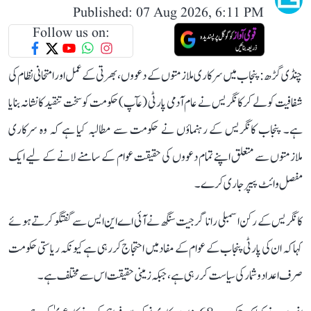
Published: 07 Aug 2026, 6:11 PM
Follow us on:
چنڈی گڑھ: پنجاب میں سرکاری ملازمتوں کے دعووں، بھرتی کے عمل اور امتحانی نظام کی
شفافیت کو لے کر کانگریس نے عام آدمی پارٹی (عآپ) حکومت کو سخت تنقید کا نشانہ بنایا
ہے۔ پنجاب کانگریس کے رہنماؤں نے حکومت سے مطالبہ کیا ہے کہ وہ سرکاری
ملازمتوں سے متعلق اپنے تمام دعووں کی حقیقت عوام کے سامنے لانے کے لیے ایک
مفصل وائٹ پیپر جاری کرے۔
کانگریس کے رکن اسمبلی رانا گرجیت سنگھ نے آئی اے این ایس سے گفتگو کرتے ہوئے
کہا کہ ان کی پارٹی پنجاب کے عوام کے مفاد میں احتجاج کر رہی ہے کیونکہ ریاستی حکومت
صرف اعداد و شمار کی سیاست کر رہی ہے، جبکہ زمینی حقیقت اس سے مختلف ہے۔