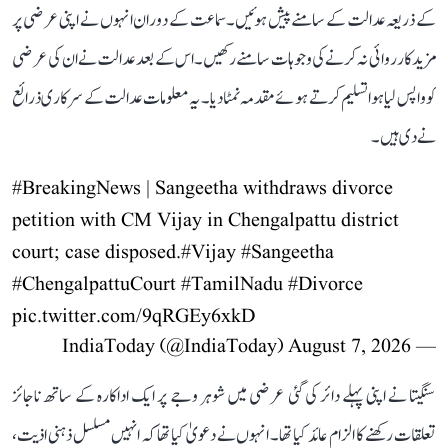
کے ذریعہ عدالت کے سامنے پیش ہوئیں۔ سماعت کے دوران انہوں نے اپنی عرضی پر
مزید کارروائی نہ کرنے کی وجوہات سامنے رکھیں۔ اس کے بعد عدالت نے ان کی عرضی
کو واپس لیا ہوا تسلیم کرتے ہوئے مقدمہ نمٹا دیا۔ یہ معلومات عدالت کے سرکاری ذرائع
نے دی ہیں۔
#BreakingNews
| Sangeetha withdraws divorce
petition with CM Vijay in Chengalpattu district
court; case disposed.
#Vijay
#Sangeetha
#ChengalpattuCourt
#TamilNadu
#Divorce
pic.twitter.com/9qRGEy6xkD
August 7, 2026
— IndiaToday (@IndiaToday)
سنگیتا نے اپنی پہلے دائر کی گئی عرضی میں شوہر وجے پر ایک اداکارہ کے ساتھ ناجائز
تعلقات رکھنے کا الزام عائد کیا تھا۔ انہوں نے دعویٰ کیا تھا کہ انہیں مسلسل ذہنی اذیت،