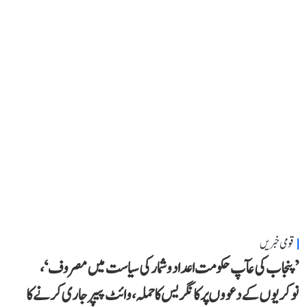
قومی خبریں
’پنجاب کی عآپ حکومت اعداد و شمار کی سیاست میں مصروف‘،
نوکریوں کے دعووں پر کانگریس کا حملہ، وائٹ پیپر جاری کرنے کا