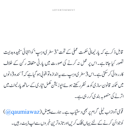
ADVERTISEMENT
قابل ذکر ہے کہ پارلیمانی حکمت عملی کے تحت ’3 سطری وہپ‘ کو انتہائی سنجیدہ ہدایت
تصور کیا جاتا ہے۔ اس پر عمل نہ کرنے کی صورت میں پارٹی متعلقہ رکن کے خلاف
کارروائی کر سکتی ہے۔ اس 3 سطری وہپ سے یہ اندازہ تو بخوبی ہو گیا ہے کہ آئندہ 3 دنوں
میں ممکنہ قانون سازی کو مدنظر رکھتے ہوئے اپوزیشن مکمل تیاری کے ساتھ پارلیمنٹ میں
اترنے کی منصوبہ بندی کر رہی ہے۔
قومی آواز اب ٹیلی گرام پر بھی دستیاب ہے۔ ہمارے چینل (
qaumiawaz@
)
کو جوائن کرنے کے لئے یہاں کلک کریں اور تازہ ترین خبروں سے اپ ڈیٹ رہیں۔