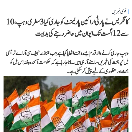
قومی خبریں
کانگریس نے پارٹی اراکین پارلیمنٹ کو جاری کیا 3 سطری وہپ، 10
سے 12 اگست تک ایوان میں حاضر رہنے کی ہدایت
وہپ جاری کرنے والا قدم ایسے وقت اٹھایا گیا ہے جب متنازعہ ’ایف سی آر اے ترمیمی
بل‘ پر بحث کی خبریں سامنے آ رہی ہیں۔ مانا جا رہا ہے کہ حکومت آئندہ ہفتہ اس بل کو
بحث اور منظوری کے لیے پیش کر سکتی ہے۔