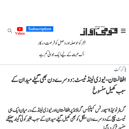
Subscription
Videos
ہجر کو حوصلہ اور وصل کو فرصت درکار
اک محبت کے لیے ایک جوانی کم ہے
کرکٹ
افغانستان-نیوزی لینڈ ٹیسٹ: دوسرے دن بھی گیلے میدان کے
سبب کھیل منسوخ
گریٹر نوئیڈا اسپورٹس کمپلیکس گراؤنڈ پر افغانستان اور نیوزی لینڈ کے درمیان ایک ہی
ٹیسٹ میچ کے دوسرے دن منگل کو بھی کھیل گیلے میدان کے سبب بغیر کوئی گیند پھینکے
منسوخ کر دیا گیا