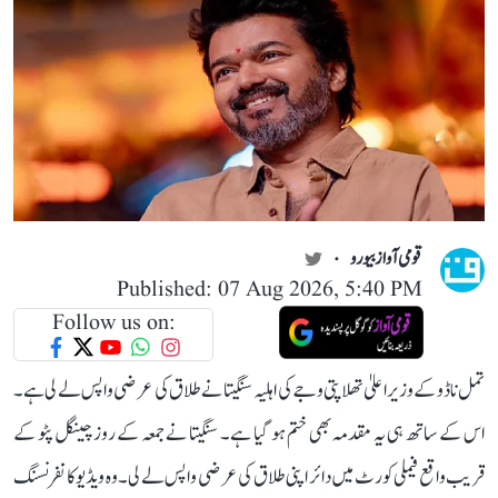
قومی آواز بیورو
Published: 07 Aug 2026, 5:40 PM
Follow us on:
تمل ناڈو کے وزیر اعلیٰ تھلاپتی وجے کی اہلیہ سنگیتا نے طلاق کی عرضی واپس لے لی ہے۔
اس کے ساتھ ہی یہ مقدمہ بھی ختم ہو گیا ہے۔ سنگیتا نے جمعہ کے روز چینگل پٹو کے
قریب واقع فیملی کورٹ میں دائر اپنی طلاق کی عرضی واپس لے لی۔ وہ ویڈیو کانفرنسنگ