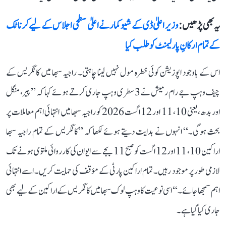
یہ بھی پڑھیں :
وزیر اعلیٰ ڈی کے شیوکمار نے اعلیٰ سطحی اجلاس کے لیے کرناٹک
کے تمام ارکانِ پارلیمنٹ کو طلب کیا
اس کے باوجود اپوزیشن کوئی خطرہ مول نہیں لینا چاہتی۔ راجیہ سبھا میں کانگریس کے
چیف وہپ جے رام رمیش نے 3 سطری وہپ جاری کرتے ہوئے کہا کہ ’’پیر، منگل
اور بدھ، یعنی 10، 11 اور 12 اگست 2026 کو راجیہ سبھا میں انتہائی اہم معاملات پر
بحث ہوگی۔‘‘ انہوں نے ہدایت دیتے ہوئے لکھا کہ ’’کانگریس کے تمام راجیہ سبھا
اراکین 10، 11 اور 12 اگست کو صبح 11 بجے سے ایوان کی کارروائی ملتوی ہونے تک
لازمی طور پر موجود رہیں۔ تمام اراکین پارٹی کے مؤقف کی حمایت کریں۔ اسے انتہائی
اہم سمجھا جائے۔‘‘ اسی نوعیت کا وہپ لوک سبھا میں کانگریس کے اراکین کے لیے بھی
جاری کیا گیا ہے۔