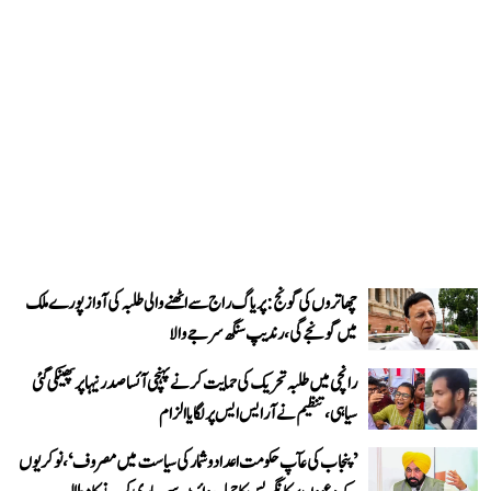
چھاتروں کی گونج: پریاگ راج سے اٹھنے والی طلبہ کی آواز پورے ملک
میں گونجے گی، رندیپ سنگھ سرجے والا
رانچی میں طلبہ تحریک کی حمایت کرنے پہنچی آئسا صدر نیہا پر پھینکی گئی
سیاہی، تنظیم نے آر ایس ایس پر لگایا الزام
’پنجاب کی عآپ حکومت اعداد و شمار کی سیاست میں مصروف‘، نوکریوں