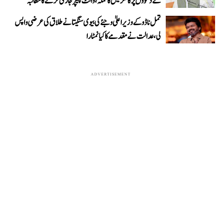
کے دعووں پر کانگریس کا حملہ، وائٹ پیپر جاری کرنے کا مطالبہ
تمل ناڈو کے وزیر اعلیٰ وجئے کی بیوی سنگیتا نے طلاق کی عرضی واپس
لی، عدالت نے مقدمے کا کیا نمٹارا
ADVERTISEMENT