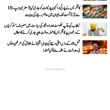
کانگریس نے پارٹی اراکین پارلیمنٹ کو جاری کیا 3 سطری وہپ، 10
سے 12 اگست تک ایوان میں حاضر رہنے کی ہدایت
’پنجاب کی عآپ حکومت اعداد و شمار کی سیاست میں مصروف‘، نوکریوں
کے دعووں پر کانگریس کا حملہ، وائٹ پیپر جاری کرنے کا مطالبہ
تمل ناڈو کے وزیر اعلیٰ وجئے کی بیوی سنگیتا نے طلاق کی عرضی واپس
لی، عدالت نے مقدمے کا کیا نمٹارا
ADVERTISEMENT