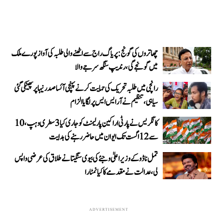
چھاتروں کی گونج: پریاگ راج سے اٹھنے والی طلبہ کی آواز پورے ملک
میں گونجے گی، رندیپ سنگھ سرجے والا
رانچی میں طلبہ تحریک کی حمایت کرنے پہنچی آئسا صدر نیہا پر پھینکی گئی
سیاہی، تنظیم نے آر ایس ایس پر لگایا الزام
کانگریس نے پارٹی اراکین پارلیمنٹ کو جاری کیا 3 سطری وہپ، 10
سے 12 اگست تک ایوان میں حاضر رہنے کی ہدایت
تمل ناڈو کے وزیر اعلیٰ وجئے کی بیوی سنگیتا نے طلاق کی عرضی واپس
لی، عدالت نے مقدمے کا کیا نمٹارا
ADVERTISEMENT