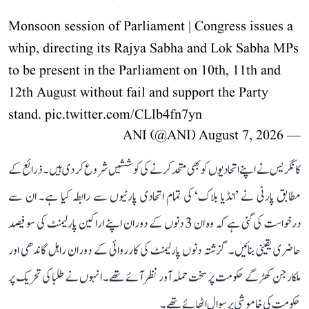
Monsoon session of Parliament | Congress issues a
whip, directing its Rajya Sabha and Lok Sabha MPs
to be present in the Parliament on 10th, 11th and
12th August without fail and support the Party
stand.
pic.twitter.com/CLlb4fn7yn
August 7, 2026
— ANI (@ANI)
کانگریس نے اپنے اتحادیوں کو بھی متحد کرنے کی کوششیں شروع کر دی ہیں۔ ذرائع کے
مطابق پارٹی نے ’انڈیا بلاک‘ کی تمام اتحادی پارٹیوں سے رابطہ کیا ہے۔ ان سے
درخواست کی گئی ہے کہ وہ ان 3 دنوں کے دوران اپنے اراکین پارلیمنٹ کی سو فیصد
حاضری یقینی بنائیں۔ گزشتہ دنوں پارلیمنٹ کی کارروائی کے دوران راہل گاندھی اور
ملکارجن کھڑگے حکومت پر سخت حملہ آور نظر آئے تھے۔ انہوں نے طلبا کی تحریک پر
حکومت کی خاموشی پر سوال اٹھائے تھے۔