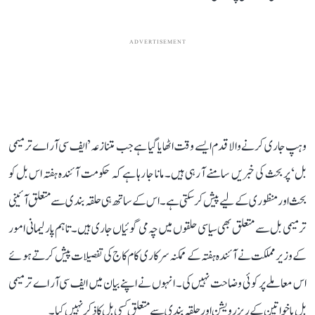
ADVERTISEMENT
وہپ جاری کرنے والا قدم ایسے وقت اٹھایا گیا ہے جب متنازعہ ’ایف سی آر اے ترمیمی
بل‘ پر بحث کی خبریں سامنے آ رہی ہیں۔ مانا جا رہا ہے کہ حکومت آئندہ ہفتہ اس بل کو
بحث اور منظوری کے لیے پیش کر سکتی ہے۔ اس کے ساتھ ہی حلقہ بندی سے متعلق آئینی
ترمیمی بل سے متعلق بھی سیاسی حلقوں میں چہ می گوئیاں جاری ہیں۔ تاہم پارلیمانی امور
کے وزیر مملکت نے آئندہ ہفتہ کے ممکنہ سرکاری کام کاج کی تفصیلات پیش کرتے ہوئے
اس معاملے پر کوئی وضاحت نہیں کی۔ انہوں نے اپنے بیان میں ایف سی آر اے ترمیمی
بل یا خواتین کے ریزرویشن اور حلقہ بندی سے متعلق کسی بل کا ذکر نہیں کیا۔