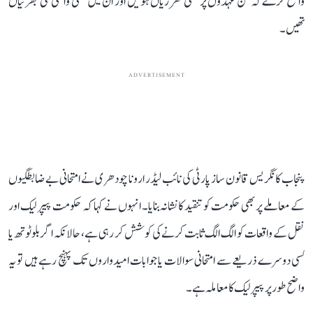
واضح کرے کہ کن عہدوں پر کتنی تقرریاں ہوئیں اور ان میں کتنی واقعی نئی بھرتیاں
تھیں۔
ADVERTISEMENT
پنجاب کانگریس قانون ساز پارٹی کی نائب لیڈر ارونا چودھری نے امتحانی بے ضابطگیوں
کے معاملے پر بھی حکومت کو تنقید کا نشانہ بنایا۔ انہوں نے کہا کہ حکومت پیپر لیک اور
نقل کے واقعات کو الگ الگ ثابت کرنے کی کوشش کر رہی ہے، حالانکہ اگر بلوٹوتھ یا
کسی دوسرے ذریعے سے امتحانی سوالات یا جوابات امیدواروں تک پہنچ رہے ہیں تو یہ
واضح طور پر پیپر لیک کا معاملہ ہے۔