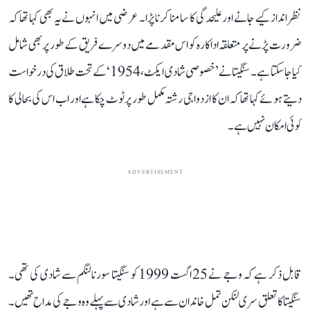
نظر انداز کیے جانے اور علیحدگی کا سامنا کرنا پڑا۔ عرضی میں انہوں نے یہ بھی کہا تھا کہ
ضرورت پڑنے پر متعلقہ اداکارہ کو اس مقدمے میں دوسرے فریق کے طور پر بھی شامل
کیا جا سکتا ہے۔ سنگیتا نے ’خصوصی شادی ایکٹ، 1954‘ کے تحت طلاق کی درخواست
دیتے ہوئے کہا تھا کہ ان کا ازدواجی رشتہ مکمل طور پر ٹوٹ چکا ہے اور اب اس کی بحالی کا
کوئی امکان نہیں ہے۔
ADVERTISEMENT
قابل ذکر ہے کہ وجے نے 25 اگست 1999 کو سنگیتا سورنالنگم سے شادی کی تھی۔
سنگیتا کا تعلق سری لنکن تمل خاندان سے ہے اور شادی سے پہلے وہ وجے کی مداح تھیں۔