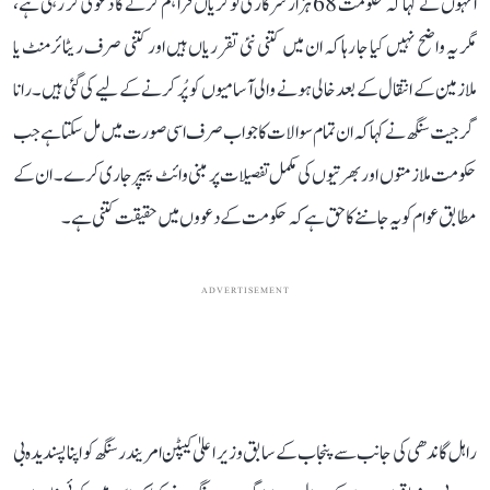
انہوں نے کہا کہ حکومت 68 ہزار سرکاری نوکریاں فراہم کرنے کا دعویٰ کر رہی ہے،
مگر یہ واضح نہیں کیا جا رہا کہ ان میں کتنی نئی تقرریاں ہیں اور کتنی صرف ریٹائرمنٹ یا
ملازمین کے انتقال کے بعد خالی ہونے والی آسامیوں کو پُر کرنے کے لیے کی گئی ہیں۔ رانا
گرجیت سنگھ نے کہا کہ ان تمام سوالات کا جواب صرف اسی صورت میں مل سکتا ہے جب
حکومت ملازمتوں اور بھرتیوں کی مکمل تفصیلات پر مبنی وائٹ پیپر جاری کرے۔ ان کے
مطابق عوام کو یہ جاننے کا حق ہے کہ حکومت کے دعووں میں حقیقت کتنی ہے۔
ADVERTISEMENT
راہل گاندھی کی جانب سے پنجاب کے سابق وزیر اعلیٰ کیپٹن امریندر سنگھ کو اپنا پسندیدہ بی