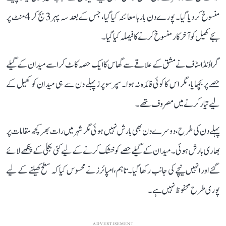
منسوخ کر دیا گیا۔ پورے دن بارہا معائنہ کیا گیا، جس کے بعد سہ پہر 3 بج کر 4 منٹ پر
بجے کھیل کو آخرکار منسوخ کرنے کا فیصلہ کیا گیا۔
گراؤنڈ اسٹاف نے مشق کے علاقے سے گھاس کا ایک حصہ کاٹ کر اسے میدان کے گیلے
حصے پر بچھایا، مگر اس کا کوئی فائدہ نہ ہوا۔ سپر سوپرز پہلے دن سے ہی میدان کو کھیل کے
لیے تیار کرنے میں مصروف تھے۔
پہلے دن کی طرح، دوسرے دن بھی بارش نہیں ہوئی مگر شہر میں رات بھر کچھ مقامات پر
بھاری بارش ہوئی۔ میدان کے گیلے حصے کو خشک کرنے کے لیے کئی بجلی کے پنکھے لائے
گئے اور انہیں نیچے کی جانب رکھا گیا۔ تاہم، امپائرز نے محسوس کیا کہ سطح کھیلنے کے لیے
پوری طرح محفوظ نہیں ہے۔
ADVERTISEMENT