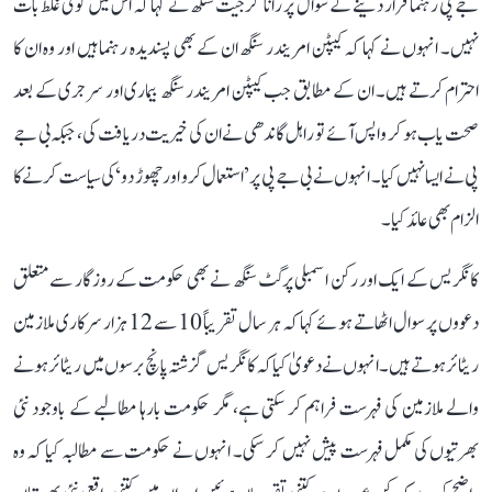
جے پی رہنما قرار دینے کے سوال پر رانا گرجیت سنگھ نے کہا کہ اس میں کوئی غلط بات
نہیں۔ انہوں نے کہا کہ کیپٹن امریندر سنگھ ان کے بھی پسندیدہ رہنما ہیں اور وہ ان کا
احترام کرتے ہیں۔ ان کے مطابق جب کیپٹن امریندر سنگھ بیماری اور سرجری کے بعد
صحت یاب ہو کر واپس آئے تو راہل گاندھی نے ان کی خیریت دریافت کی، جبکہ بی جے
پی نے ایسا نہیں کیا۔ انہوں نے بی جے پی پر ’استعمال کرو اور چھوڑ دو‘ کی سیاست کرنے کا
الزام بھی عائد کیا۔
کانگریس کے ایک اور رکن اسمبلی پرگٹ سنگھ نے بھی حکومت کے روزگار سے متعلق
دعووں پر سوال اٹھاتے ہوئے کہا کہ ہر سال تقریباً 10 سے 12 ہزار سرکاری ملازمین
ریٹائر ہوتے ہیں۔ انہوں نے دعویٰ کیا کہ کانگریس گزشتہ پانچ برسوں میں ریٹائر ہونے
والے ملازمین کی فہرست فراہم کر سکتی ہے، مگر حکومت بارہا مطالبے کے باوجود نئی
بھرتیوں کی مکمل فہرست پیش نہیں کر سکی۔ انہوں نے حکومت سے مطالبہ کیا کہ وہ