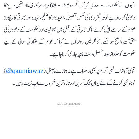
انہوں نے حکومت سے مطالبہ کیا کہ اگر وہ 65 سے 68 ہزار سرکاری ملازمتیں دینے کا
دعویٰ کر رہی ہے تو ہر تقرری کی مکمل تفصیل، امیدوار کا ضلع، عہدہ اور بھرتی کا ریکارڈ
عوام کے سامنے پیش کرے تاکہ بھرتی کے عمل میں شفافیت اور حکومت کے دعووں کی
حقیقت واضح ہو سکے۔ کانگریس رہنماؤں نے کہا کہ عوام کے اعتماد کی بحالی کے لیے
حکومت کو جلد از جلد مفصل وائٹ پیپر جاری کرنا چاہیے۔
قومی آواز اب ٹیلی گرام پر بھی دستیاب ہے۔ ہمارے چینل (
qaumiawaz@
)
کو جوائن کرنے کے لئے یہاں کلک کریں اور تازہ ترین خبروں سے اپ ڈیٹ رہیں۔
ADVERTISEMENT