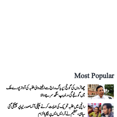
Most Popular
چھاتروں کی گونج: پریاگ راج سے اٹھنے والی طلبہ کی آواز پورے ملک
میں گونجے گی، رندیپ سنگھ سرجے والا
رانچی میں طلبہ تحریک کی حمایت کرنے پہنچی آئسا صدر نیہا پر پھینکی گئی
سیاہی، تنظیم نے آر ایس ایس پر لگایا الزام