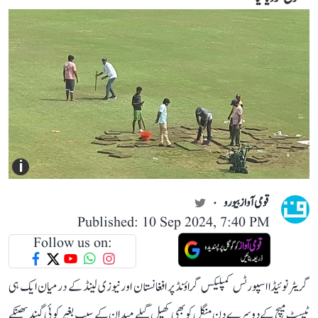
i
قومی آواز بیورو
Published: 10 Sep 2024, 7:40 PM
Follow us on:
گریٹر نوئیڈا اسپورٹس کمپلیکس گراؤنڈ پر افغانستان اور نیوزی لینڈ کے درمیان ایک ہی
ٹیسٹ میچ کے دوسرے دن منگل کو بھی کھیل گیلے میدان کے سبب بغیر کوئی گیند پھینکے