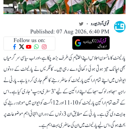
قومی آواز بیورو
Published: 07 Aug 2026, 6:40 PM
Follow us on:
پارلیمنٹ کا مانسون اجلاس اپنے اختتام کی طرف بڑھ چکا ہے، اور اب سیاسی سرگرمیاں
بھی اچانک تیز ہوتی ہوئی دکھائی دے رہی ہیں۔ کانگریس نے پارلیمنٹ کے دونوں
ایوانوں میں اپنے تمام اراکین پارلیمنٹ کو حاضر رہنے کا حکم جاری کر دیا ہے۔ پارٹی نے
راجیہ سبھا اور لوک سبھا کے اپنے اراکین کے لیے ’3 سطری وہپ‘ جاری کیا ہے۔ اس
کے تحت تمام اراکین پارلیمنٹ کو 10، 11 اور 12 اگست کو ایوان میں موجود رہنے کی
ہدایت دی گئی ہے۔ پارٹی کے مطابق ان 3 دنوں کے دوران انتہائی اہم موضوعات پر
بحث ہوگی، اس لیے پارلیمنٹ میں ان کی حاضری بہت اہم ہے۔