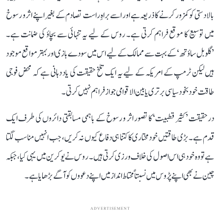
بالادستی کو کمزور کرنے کا ذریعہ ہے اور اسے براہِ راست تصادم کے بغیر اپنے اثر و رسوخ
میں توسیع کا موقع فراہم کرتی ہے۔ روس کے لیے یہ تنہائی سے بچاؤ کی ضمانت ہے۔
’گلوبل ساؤتھ‘ کے بہت سے ممالک کے لیے اس میں سودے بازی اور بہتر مواقع موجود
ہیں لیکن ٹرمپ کے امریکہ کے لیے یہ ایک تلخ حقیقت کی یاد دہانی ہے کہ محض فوجی
طاقت خود بخود سیاسی برتری یا بین الاقوامی جواز فراہم نہیں کرتی۔
درحقیقت ’کثیر قطبیت‘ کا تصور اثر و رسوخ کے باہمی مسابقتی دائروں کی طرف ایک
قدم ہے۔ بڑی طاقتیں خودمختاری کا کتنا ہی دفاع کیوں نہ کریں، جب انہیں مناسب لگتا
ہے تو وہ خود ہی اس اصول کی خلاف ورزی کرتی ہیں۔ روس نے یوکرین میں یہی کیا، جبکہ
چین نے بھی اپنے پڑوس میں نسبتاً محتاط انداز میں اپنے دعووں کو آگے بڑھایا ہے۔
ADVERTISEMENT