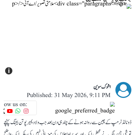
i
اشوک سوین
Published: 31 May 2026, 9:11 PM
llow us on:
ڈونالڈ ٹرمپ کے چین سے روانہ ہونے کے چند ہی دن بعد جب ولادیمیر پوتن بیجنگ پہنچے
تو شی جن پنگ نے محض ایک اور سربراہ اجلاس کی میزبانی نہیں کی، بلکہ ایک واضح