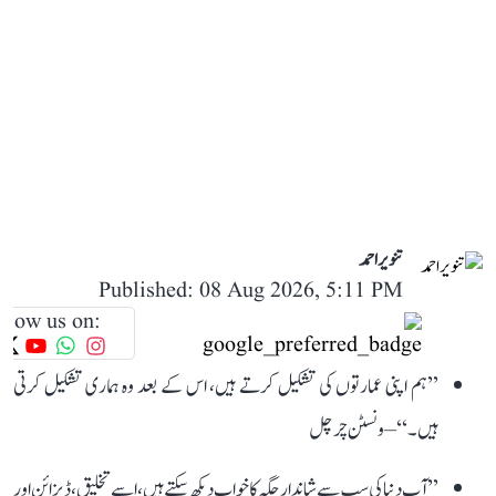
تنویر احمد
Published: 08 Aug 2026, 5:11 PM
llow us on:
’’ہم اپنی عمارتوں کی تشکیل کرتے ہیں، اس کے بعد وہ ہماری تشکیل کرتی
ہیں۔‘‘ – ونسٹن چرچل
’’آپ دنیا کی سب سے شاندار جگہ کا خواب دیکھ سکتے ہیں، اسے تخلیق، ڈیزائن اور