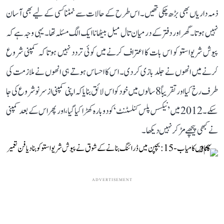
ذمہ داریاں بھی بڑھ چکی تھیں۔ اس طرح کے حالات سے نمٹنا کسی کے لیے بھی آسان
نہیں ہوتا۔ گھر اور دفتر کے درمیان تال میل بیٹھانا ایک الگ مسئلہ تھا۔ یہی وجہ ہے کہ
پیوش شریواستو کو اس بات کا اعتراف کرنے میں کوئی تردد نہیں ہوتا کہ کمپنی شروع
کرنے میں انھوں نے جلد بازی کر دی۔ اس کا احساس ہوتے ہی انھوں نے ملازمت کی
طرف رخ کیا اور تقریباً 8 سالوں میں خود کو اس لائق بنایا کہ اپنی کمپنی از سر نو شروع کی جا
سکے۔ 2012 میں ’نیکسس پلس کنلسٹنٹ‘ کو دوبارہ کھڑا کیا گیا، اور پھر اس کے بعد کمپنی
نے کبھی پیچھے مڑ کر نہیں دیکھا۔
ADVERTISEMENT