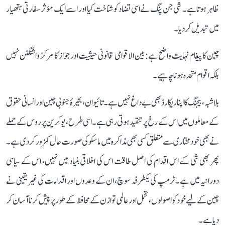
ظاہر ہوتا ہے۔ شی جن پنگ نے اسی تضاد کو شناخت کیا اور اسے ایک مؤثر سفارتی ہتھیار
میں تبدیل کر دیا۔
چین کا پیغام نہایت واضح ہے: بین الاقوامی قانونی حیثیت اور جواز کا مرکز واشنگٹن نہیں
بلکہ اقوام متحدہ ہونا چاہیے۔
بلاشبہ، بیجنگ کا اپنا ریکارڈ بھی بے داغ نہیں ہے۔ تائیوان، بحیرۂ جنوبی چین اور انسانی حقوق
کے معاملوں میں اس کے رخ پر تنقید ہوتی رہی ہے۔ اسی طرح، یوکرین پر روس کے حملے
نے بھی خودمختاری سے متعلق کسی بھی مذاکرہ میں ماسکو کی صورت حال کمزور کر دی ہے۔
پھر بھی شی کے اس اقدام کی اصل طاقت اس کی اخلاقی بنیاد میں نہیں، اس کے سیاسی
دورانیہ میں ہے۔ ٹرمپ کی یکطرفہ سوچ، ان کے وعدوں اور اقدامات کی غیریقینی نے
چین کے لیے خود کو اصولوں، تحمل اور عالمی توازن کے محافظ کے طور پر پیش کرنا آسان کر
دیا ہے۔