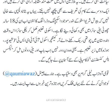
سیاحت بھی کرتے ہیں۔ یہ ملازمین آپس میں صحت مند مقابلہ آرائی بھی کرتے ہیں اور
ایک دوسرے کے کام کی تعریف سے بھی پیچھے نہیں ہٹتے۔ یہاں یہ بتانا دلچسپی سے خالی
نہیں کہ پیوش شریواستو کے اندر موجود اسکیچنگ و ڈرائنگ کا جنون اب ان کی 18 سالہ
چھوٹی بیٹی سمائرا میں بھی دکھائی دینے لگا ہے۔ اسکولی تعلیم مکمل کر چکی سمائرا اس وقت
ہندوستان میں چوتھی رینک رکھنے والے آرکیٹکچر اسکول ’آئی آئی ای ایس ٹی‘ (شیوپور،
ہوڑہ) میں زیر تعلیم ہے۔ یعنی وہ دن دور نہیں جب باپ اور بیٹی دونوں مل کر ’نیکسس
پلس کنسلٹنٹ‘ کو کامیابی کے نئے آسمان پر لے جائیں گے۔
قومی آواز اب ٹیلی گرام پر بھی دستیاب ہے۔ ہمارے چینل (
qaumiawaz@
)
کو جوائن کرنے کے لئے یہاں کلک کریں اور تازہ ترین خبروں سے اپ ڈیٹ رہیں۔
ADVERTISEMENT