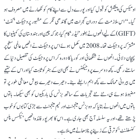
اومیکس کی پیشکش کو قبول کیا اور پورے دل سے اپنے کام کو نکھارنے میں مصروف ہو
گیا۔‘‘ اس ملازمت کے دوران گجرات میں گاندھی نگر کے مشہور پروجیکٹ ’گفٹ‘
(GIFT) کے لیے انھوں نے بطور ’لیڈر‘ کام کیا، جو کہ چین اور ہندوستان کی کمپنیوں کا
مشترکہ پروجیکٹ تھا۔ 2008 میں مکمل ہوئے اس پروجیکٹ نے انھیں عالمی سطح پر
پہچان دلائی۔ انھوں نے شنگھائی اور کوریا کا دورہ کر اس پروجیکٹ کی تفصیل دنیا کے
سامنے رکھی۔ کچھ دوسرے پروجیکٹس نے بھی ان کے ہنر کو ثابت کیا اور اس کے نتیجے
میں بیرونی ممالک سے کچھ اہم رابطے بنے۔ دھیرے دھیرے پیوش معاشی طور پر تو
مضبوط ہوئے ہی، نئے نئے تجربات کے ساتھ بزنس کی باریکیوں کو بھی سیکھا۔ باتوں
باتوں میں انھوں نے بتایا کہ وہ بزنس مینجمنٹ اور ٹیم مینجمنٹ سے جڑی کتابوں کو خوب
پڑھتے تھے، اور یہ سلسلہ آج بھی جاری ہے۔ اس کا بھرپور فائدہ انھیں ’نیکسس پلس
کنسلٹنٹ‘ کو ترقی کے زینے پر چڑھانے میں ملا ہے۔