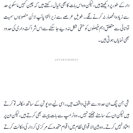
دار کے طور پر دیکھتے ہیں، لیکن وہ اس بات کا بھی خیال رکھتے ہیں کہ چین کہیں ماسکو پر حد
سے زیادہ انحصار نہ کرنے لگے۔ طویل عرصے سے زیر التوا پائپ لائن منصوبوں سمیت
توانائی سے متعلق اہم فیصلوں کو حتمی شکل نہ دیے جا سکنے سے اس شراکت داری کی حدود
بھی نمایاں ہوتی ہیں۔
ADVERTISEMENT
شی جن پنگ ان حدود سے بخوبی واقف ہیں۔ اسی لیے وہ پوتن کے ساتھ مکالمہ تو کرتے
ہیں لیکن ان کے سامنے جھکتے نہیں۔ وہ ٹرمپ سے بات چیت بھی کرتے ہیں، لیکن ان پر
اعتماد نہیں کرتے۔ وہ بین الاقوامی نظام میں اقوام متحدہ کے مرکزی کردار کی وکالت کرتے