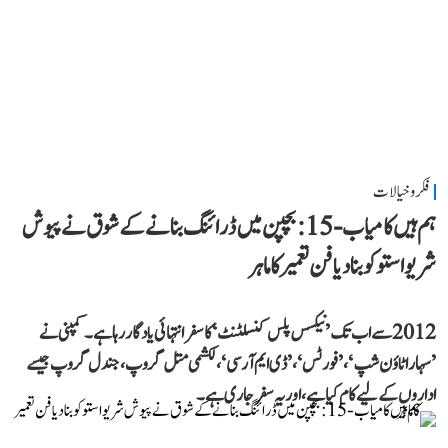
فکر و خیالات
ہم ہیں کامیاب-15: بچپن میں ڈرائنگ بنانے کے شوق نے پیوش
شریواستو کو بنا دیا فن تعمیر کا ماہر
2012 سے اب تک ’نیکسس پلس کنسلٹنٹ‘ کا سفر انتہائی یادگار رہا ہے۔ کمپنی نے
’سہارا ٹاؤن شپ‘، ’فورٹس‘، ’ڈی ایم آر سی‘، لکشمی متل گروپ، جندل گروپ جیسے
اداروں کے لیے کام کیا ہے، اور یہ سفر جاری ہے۔