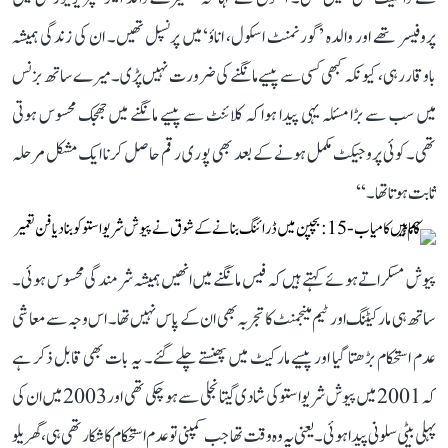
پروفیسر تھے اور والدہ ’گورنمنٹ اسکول، اناؤ‘ میں پرنسپل تھیں۔ ان کی زندگی ہمیشہ
باوقار رہی، کیونکہ کبھی کسی سے پیسے مانگنے کی ضرورت نہیں پڑی۔ میرے ساتھ بزنس
میں سب سے بڑا مسئلہ یہی پیدا ہوا کہ کلائنٹ سے پیسے مانگنے میں جھجک محسوس ہوتی
تھی۔ کوئی پروجیکٹ مکمل ہونے کے بعد بھی پوری رقم حاصل کرنا ایک مشکل مرحلہ
ثابت ہوتا تھا۔‘‘
پیوش مسکراتے ہوئے کہتے ہیں کہ فیس مانگنے میں انھیں ہمیشہ شرمندگی محسوس ہوئی۔
ساتھ ہی مارکیٹنگ اور ٹیم مینجمنٹ کا تجربہ بھی ان کے پاس نہیں تھا۔ اس وجہ سے معاشی
عدم استحکام بڑھتا گیا اور پیسے مارکیٹ میں پھنستے چلے گئے۔ یہ بات بھی قابل ذکر ہے
کہ 2001 میں پیوش شریواستو کی شادی گیتانجلی سے ہو چکی تھی اور 2003 میں ان کی
پہلی بیٹی سلونی پیدا ہوئی۔ یعنی یہ وہ وقت تھا جب کمپنی تو عدم استحکام کا شکار تھی ہی، گھریلو