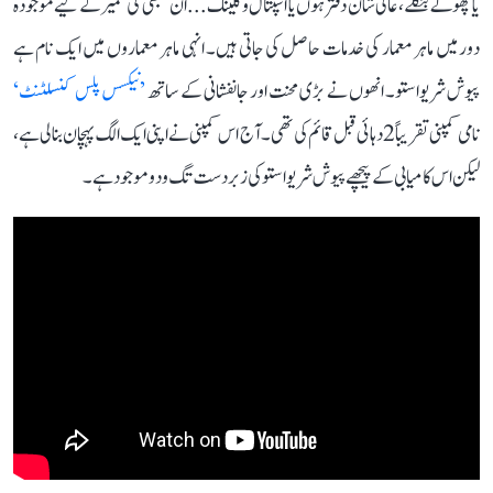
یا چھوٹے بنگلے، عالی شان دفتر ہوں یا اسپتال و کلینک... ان سبھی کی تعمیر کے لیے موجودہ
دور میں ماہر معمار کی خدمات حاصل کی جاتی ہیں۔ انہی ماہر معماروں میں ایک نام ہے
پیوش شریواستو۔ انھوں نے بڑی محنت اور جانفشانی کے ساتھ
’نیکسس پلس کنسلٹنٹ‘
نامی کمپنی تقریباً 2 دہائی قبل قائم کی تھی۔ آج اس کمپنی نے اپنی ایک الگ پہچان بنا لی ہے،
لیکن اس کامیابی کے پیچھے پیوش شریواستو کی زبردست تگ و دو موجود ہے۔