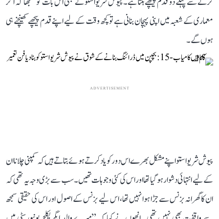
کرنے سے پہلے دو قدم پیچھے ہٹتا ہے۔ پیوش شریواستو نے بھی اس بات کو سمجھا کہ اگر
معماری کے شعبہ میں اپنی پہچان بنانی ہے تو کچھ وقت کے لیے اپنے قدم پیچھے کھینچنے ہی
ہوں گے۔
ADVERTISEMENT
پیوش شریواستو اپنے مشکل بھرے اس دور کو یاد کرتے ہوئے بتاتے ہیں کہ کمپنی چلانا ان
کے لیے انتہائی دشوار ہو گیا تھا اور اس کی کئی وجوہات تھیں۔ سب سے بڑی وجہ یہ تھی کہ
ان کا گھرانہ بزنس سے جڑا ہوا نہیں تھا، اس لیے بزنس کے اصول اور اس کی حقیقی سمجھ
سے واقفیت بھی نہیں تھی۔ انھوں نے کہا کہ ’’میرے والد ایگریکلچر یونیورسٹی میں