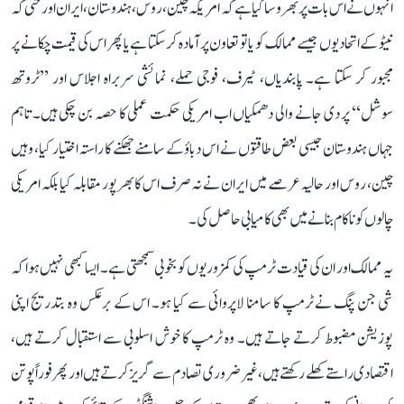
انہوں نے اس بات پر بھروسا کیا ہے کہ امریکہ چین، روس، ہندوستان، ایران اور حتیٰ کہ
نیٹو کے اتحادیوں جیسے ممالک کو یا تو تعاون پر آمادہ کر سکتا ہے یا پھر اس کی قیمت چکانے پر
مجبور کر سکتا ہے۔ پابندیاں، ٹیرف، فوجی حملے، نمائشی سربراہ اجلاس اور ’’ٹروتھ
سوشل‘‘ پر دی جانے والی دھمکیاں اب امریکی حکمت عملی کا حصہ بن چکی ہیں۔ تاہم
جہاں ہندوستان جیسی بعض طاقتوں نے اس دباؤ کے سامنے جھکنے کا راستہ اختیار کیا، وہیں
چین، روس اور حالیہ عرصے میں ایران نے نہ صرف اس کا بھرپور مقابلہ کیا بلکہ امریکی
چالوں کو ناکام بنانے میں بھی کامیابی حاصل کی۔
یہ ممالک اور ان کی قیادت ٹرمپ کی کمزوریوں کو بخوبی سمجھتی ہے۔ ایسا کبھی نہیں ہوا کہ
شی جن پنگ نے ٹرمپ کا سامنا لاپروائی سے کیا ہو۔ اس کے برعکس وہ بتدریج اپنی
پوزیشن مضبوط کرتے جاتے ہیں۔ وہ ٹرمپ کا خوش اسلوبی سے استقبال کرتے ہیں،
اقتصادی راستے کھلے رکھتے ہیں، غیر ضروری تصادم سے گریز کرتے ہیں اور پھر فوراً پوتن