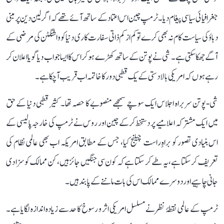
جغرافیائی سیاسی پیغام دیا۔ ٹرمپ چین اس اعتماد کے ساتھ آئے تھے کہ اگر لین دین پر مبنی
دباؤ کی سیاست کام نہ بھی کرے تو کم از کم ذاتی سفارت کاری دنیا کو واشنگٹن کی مرضی کے
آگے جھکا سکتی ہے۔ شی نے پوتن کے ساتھ کھڑے ہو کر اس کا ایسا جواب دیا گویا اعلان کر
رہے ہوں کہ امریکی بالادستی کے یک قطبی دور کا خاتمہ اب قریب آ چکا ہے۔
شی-پوتن سربراہ اجلاس ایک سوچے سمجھے منصوبے کا حصہ تھا۔ کثیر قطبی دنیا کے حق
میں ایک مشترکہ اعلامیے پر دستخط کرکے چین اور روس نے ٹرمپ کی خارجہ پالیسی کے
اس بنیادی تصور کو براہِ راست چیلنج کیا، جس کے مطابق امریکہ اب بھی عالمی نظام کی
تعریف کر سکتا ہے، یہ طے کر سکتا ہے کہ کون سی جنگیں جائز ہیں، کن ممالک کو سزا دی
جانی چاہیے اور دوسرے ممالک اس کی بات ماننے کے پابند ہیں۔
ٹرمپ کے عالمی نقطۂ نظر نے مسلسل امریکی اثر و رسوخ کا حد سے زیادہ اندازہ لگایا ہے۔