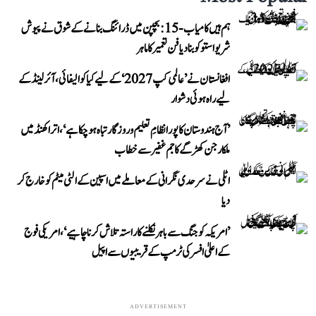
ہم ہیں کامیاب-15: بچپن میں ڈرائنگ بنانے کے شوق نے پیوش
شریواستو کو بنا دیا فن تعمیر کا ماہر
افغانستان نے ’عالمی کپ 2027‘ کے لیے کیا کوالیفائی، آئرلینڈ کے
لیے راہ ہوئی دشوار
’آج ہندوستان کا پورا نظامِ تعلیم و روزگار تباہ ہو چکا ہے‘، اتراکھنڈ میں
ملکارجن کھڑگے کا جم غفیر سے خطاب
اٹلی نے سرحدی نگرانی کے معاملے میں اسپین کے الٹی میٹم کو خارج کر
دیا
’امریکہ کو جنگ سے باہر نکلنے کا راستہ تلاش کرنا چاہیے‘، امریکی فوج
کے اعلیٰ افسر کی ٹرمپ کے قریبیوں سے اپیل
ADVERTISEMENT