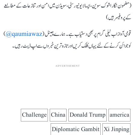
(مضمون نگار اشوک سوین، اپسالا یونیورسٹی، سویڈن میں امن اور تنازعات کے مطالعے
کے پروفیسر ہیں)
قومی آواز اب ٹیلی گرام پر بھی دستیاب ہے۔ ہمارے چینل (
qaumiawaz@
)
کو جوائن کرنے کے لئے یہاں کلک کریں اور تازہ ترین خبروں سے اپ ڈیٹ رہیں۔
ADVERTISEMENT
Challenge
China
Donald Trump
america
Diplomatic Gambit
Xi Jinping