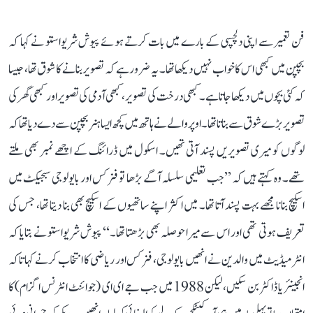
فن تعمیر سے اپنی دلچسپی کے بارے میں بات کرتے ہوئے پیوش شریواستو نے کہا کہ
بچپن میں کبھی اس کا خواب نہیں دیکھا تھا۔ یہ ضرور ہے کہ تصویر بنانے کا شوق تھا، جیسا
کہ کئی بچوں میں دیکھا جاتا ہے۔ کبھی درخت کی تصویر، کبھی آدمی کی تصویر اور کبھی گھر کی
تصویر بڑے شوق سے بناتا تھا۔ اوپر والے نے ہاتھ میں کچھ ایسا ہنر بچپن سے دے دیا تھا کہ
لوگوں کو میری تصویریں پسند آتی تھیں۔ اسکول میں ڈرائنگ کے اچھے نمبر بھی ملتے
تھے۔ وہ کہتے ہیں کہ ’’جب تعلیمی سلسلہ آگے بڑھا تو فزکس اور بایولوجی سبجیکٹ میں
اسکیچ بنانا مجھے بہت پسند آتا تھا۔ میں اکثر اپنے ساتھیوں کے اسکیچ بھی بنا دیتا تھا، جس کی
تعریف ہوتی تھی اور اس سے میرا حوصلہ بھی بڑھتا تھا۔‘‘ پیوش شریواستو نے بتایا کہ
انٹرمیڈیٹ میں والدین نے انھیں بایولوجی، فزکس اور ریاضی کا انتخاب کرنے کہا تاکہ
انجینئر یا ڈاکٹر بن سکیں، لیکن 1988 میں جب جے ای ای (جوائنٹ انٹرنس اگزام) کا