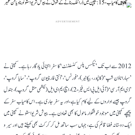
ADVERTISEMENT
2012 سے اب تک ’نیکسس پلس کنسلٹنٹ‘ کا سفر انتہائی یادگار رہا ہے۔ کمپنی نے
’سہارا ٹاؤن شپ‘ (کانپور، بیکانیر)، ’فورٹس‘، ’اُنتی فارچیون گروپ‘، ’سایا گروپ‘،
’ڈی ایم آر سی‘ (آئی ایل بی ایس فیز-2)، ایچ ایم ای ایل (لکشمی متل گروپ)، جندل
گروپ جیسے اداروں کے لیے کام کیا ہے، اور یہ سفر جاری ہے۔ اس کامیاب سفر کے
پیچھے کمپنی میں موجود خوشگوار ماحول کا بھی تعاون ہے۔ پیوش شریواستو نے کمپنی میں
ایک دوستانہ فضا قائم کی ہے، جہاں سب ساتھ مل کر کرکٹ بھی کھیلتے ہیں اور سیر و