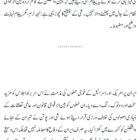
کی میزبانی کرتے ہوئے یہ پیغام بھی دیتے ہیں کہ چین واشنگٹن کے قائم کردہ بین الاقوامی
نظام کے جال میں پھنسنے والا نہیں۔ شی کے چیلنج کا نچوڑ یہی ہے: لہجہ نرم، مگر پیغام نہایت
واضح اور مضبوط۔
ADVERTISEMENT
ایران پر امریکہ اور اسرائیل کے فوجی حملوں کی مذمت نے اس سربراہ اجلاس کو مزید
سخت اور دوٹوک رنگ دے دیا۔ ان حملوں کو بین الاقوامی قانون اور عالمی تعلقات کے
بنیادی اصولوں کی خلاف ورزی قرار دیتے ہوئے شی اور پوتن نے تہران کے بجائے
واشنگٹن کو کٹہرے میں کھڑا کیا۔ یہ صرف ایران کے دفاع کا معاملہ نہیں تھا بلکہ اس وسیع