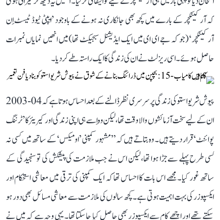
امتحان دیا تو پہلی بار میں ہی آرکیٹکچر کے لیے کوالیفائی کر لیا۔ انھیں یہ دیکھ کر حیرانی ہوئی
کہ آرکیٹکچر کے بارے میں کچھ بھی جانکاری نہ ہونے کے باوجود ’ایپٹی ٹیوڈ ٹیسٹ اِن
آرکیٹکچر‘ (جو کہ جے ای ای میں ایک ایڈیشنل سبجیکٹ تھا) میں انھیں نمایاں نمبرات
حاصل ہوئے۔ اسی ریزلٹ نے ان کی زندگی کا ایک راستہ طے کر دیا۔
پیوش شریواستو کی زندگی پر سرسری نظر ڈالنے کے بعد احساس ہوتا ہے کہ 04-2003
ان کے لیے سخت آزمائشوں والا وقت تھا، لیکن وہ اِسے ہی اپنی زندگی اور کیریئر کا ’ٹرننگ
پوائنٹ‘ قرار دیتے ہیں۔ وہ بتاتے ہیں کہ ’’مشہور کمپنی ’اومیکس‘ کے ساتھ میں کسی نہ
کسی طرح پہلے سے جڑا ہوا تھا، لیکن اس نے جب ملازمت کی پیشکش کی تو سنجیدگی کے
ساتھ غور کیا۔ مجھے اس بات کا احساس تھا کہ ایک کمپنی کی ترقی میں معاشی استحکام اور
ایکسپوزر کی بہت اہمیت ہوتی ہے۔ کچھ سالوں کی ملازمت سے معاشی مسائل بھی دور ہو
سکتے تھے اور اچھے کام سے ایکسپوزر بھی حاصل کیا جا سکتا تھا۔ یہی وجہ ہے کہ میں نے