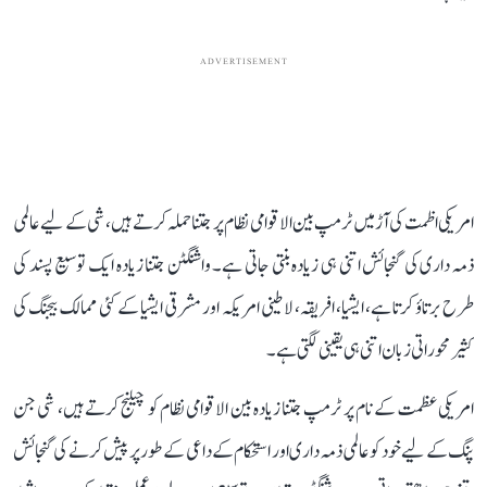
ADVERTISEMENT
امریکی اظمت کی آڑ میں ٹرمپ بین الاقوامی نظام پر جتنا حملہ کرتے ہیں، شی کے لیے عالمی
ذمہ داری کی گنجائش اتنی ہی زیادہ بنتی جاتی ہے۔ واشنگٹن جتنا زیادہ ایک توسیع پسند کی
طرح برتاؤ کرتا ہے، ایشیا، افریقہ، لاطینی امریکہ اور مشرقی ایشیا کے کئی ممالک بیجنگ کی
کثیر محوراتی زبان اتنی ہی یقینی لگتی ہے۔
امریکی عظمت کے نام پر ٹرمپ جتنا زیادہ بین الاقوامی نظام کو چیلنج کرتے ہیں، شی جن
پنگ کے لیے خود کو عالمی ذمہ داری اور استحکام کے داعی کے طور پر پیش کرنے کی گنجائش