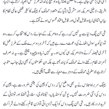
اتنی ہی بڑھتی جاتی ہے۔ واشنگٹن جتنا زیادہ توسیع پسندانہ طرزِ عمل اختیار کرتا ہے، ایشیا،
افریقہ، لاطینی امریکہ اور مشرقی ایشیا کے متعدد ممالک کو بیجنگ کا کثیر قطبی عالمی نظام کا
بیانیہ اتنا ہی زیادہ قابلِ قبول اور قابلِ اعتماد محسوس ہونے لگتا ہے۔
شی جن پنگ دنیا سے یہ نہیں کہہ رہے کہ وہ امریکہ کے بجائے روس کا انتخاب کرے۔ وہ
تو دنیا کو یہ سوال اٹھانے کی دعوت دے رہے ہیں کہ آخر ہر دوسرے ملک کے طرزِ عمل کا
آخری فیصلہ کرنے والا امریکہ ہی کیوں ہو۔ یہ کہیں زیادہ پیچیدہ چیلنج ہے۔ یہ نہ صرف
آمرانہ نظام رکھنے والے ممالک کو پسند آتا ہے بلکہ ان حکومتوں کو بھی اپنی جانب متوجہ
کرتا ہے جو مغربی ممالک کے دوہرے معیار سے تنگ آ چکی ہیں۔
بیجنگ سربراہ اجلاس نے یہ بھی واضح کیا کہ روس کو چین کی جتنی ضرورت ہے، چین کو
روس کی اتنی ضرورت نہیں۔ پوتن کو منڈیاں، ٹیکنالوجی، سفارتی تحفظ اور توانائی کے
خریدار درکار ہیں۔ شی جن پنگ روس کو ایک تزویراتی توازن قائم رکھنے والے شراکت