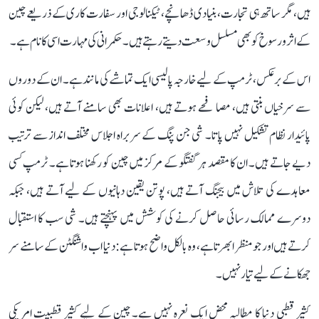
ہیں، مگر ساتھ ہی تجارت، بنیادی ڈھانچے، ٹیکنالوجی اور سفارت کاری کے ذریعے چین
کے اثر و رسوخ کو بھی مسلسل وسعت دیتے رہتے ہیں۔ حکمرانی کی مہارت اسی کا نام ہے۔
اس کے برعکس، ٹرمپ کے لیے خارجہ پالیسی ایک تماشے کی مانند ہے۔ ان کے دوروں
سے سرخیاں بنتی ہیں، مصافحے ہوتے ہیں، اعلانات بھی سامنے آتے ہیں، لیکن کوئی
پائیدار نظام تشکیل نہیں پاتا۔ شی جن پنگ کے سربراہ اجلاس مختلف انداز سے ترتیب
دیے جاتے ہیں۔ ان کا مقصد ہر گفتگو کے مرکز میں چین کو رکھنا ہوتا ہے۔ ٹرمپ کسی
معاہدے کی تلاش میں بیجنگ آتے ہیں، پوتن یقین دہانیوں کے لیے آتے ہیں، جبکہ
دوسرے ممالک رسائی حاصل کرنے کی کوشش میں پہنچتے ہیں۔ شی سب کا استقبال
کرتے ہیں اور جو منظر ابھرتا ہے، وہ بالکل واضح ہوتا ہے: دنیا اب واشنگٹن کے سامنے سر
جھکانے کے لیے تیار نہیں۔
کثیر قطبی دنیا کا مطالبہ محض ایک نعرہ نہیں ہے۔ چین کے لیے کثیر قطبیت امریکی