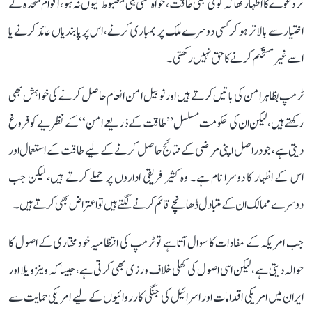
تر دعوے کا اظہار تھا کہ کوئی بھی طاقت، خواہ کتنی ہی مضبوط کیوں نہ ہو، اقوام متحدہ کے
اختیار سے بالاتر ہو کر کسی دوسرے ملک پر بمباری کرنے، اس پر پابندیاں عائد کرنے یا
اسے غیر مستحکم کرنے کا حق نہیں رکھتی۔
ٹرمپ بظاہر امن کی باتیں کرتے ہیں اور نوبیل امن انعام حاصل کرنے کی خواہش بھی
رکھتے ہیں، لیکن ان کی حکومت مسلسل ’’طاقت کے ذریعے امن‘‘ کے نظریے کو فروغ
دیتی ہے، جو دراصل اپنی مرضی کے نتائج حاصل کرنے کے لیے طاقت کے استعمال اور
اس کے اظہار کا دوسرا نام ہے۔ وہ کثیر فریقی اداروں پر حملے کرتے ہیں، لیکن جب
دوسرے ممالک ان کے متبادل ڈھانچے قائم کرنے لگتے ہیں تو اعتراض بھی کرتے ہیں۔
جب امریکہ کے مفادات کا سوال آتا ہے تو ٹرمپ کی انتظامیہ خودمختاری کے اصول کا
حوالہ دیتی ہے، لیکن اسی اصول کی کھلی خلاف ورزی بھی کرتی ہے، جیسا کہ وینزویلا اور
ایران میں امریکی اقدامات اور اسرائیل کی جنگی کارروائیوں کے لیے امریکی حمایت سے