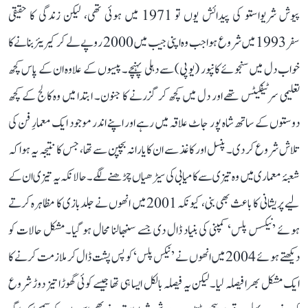
پیوش شریواستو کی پیدائش یوں تو 1971 میں ہوئی تھی، لیکن زندگی کا حقیقی
سفر 1993 میں شروع ہوا جب وہ اپنی جیب میں 2000 روپے لے کر کیریئر بنانے کا
خواب دل میں سنجوئے کانپور (یوپی) سے دہلی پہنچے۔ پیسوں کے علاوہ ان کے پاس کچھ
تعلیمی سرٹیفکیٹس تھے اور دل میں کچھ کر گزرنے کا جنون۔ ابتدا میں وہ کالج کے کچھ
دوستوں کے ساتھ شاہ پور جاٹ علاقہ میں رہے اور اپنے اندر موجود ایک معمارِ فن کی
تلاش شروع کر دی۔ پنسل اور کاغذ سے ان کا یارانہ بچپن سے تھا، جس کا نتیجہ یہ ہوا کہ
شعبۂ معماری میں وہ تیزی سے کامیابی کی سیڑھیاں چڑھنے لگے۔ حالانکہ یہ تیزی ان کے
لیے پریشانی کا باعث بھی بنی، کیونکہ 2001 میں انھوں نے جلدبازی کا مظاہرہ کرتے
ہوئے ’نیکسس پلس‘ کمپنی کی بنیاد ڈال دی جسے سنبھالنا محال ہو گیا۔ مشکل حالات کو
دیکھتے ہوئے 2004 میں انھوں نے ’نیکس پلس‘ کو پس پشت ڈال کر ملازمت کرنے کا
ایک مشکل بھرا فیصلہ لیا۔ لیکن یہ فیصلہ بالکل ایسا ہی تھا جیسے کوئی گھوڑا تیز دوڑ شروع