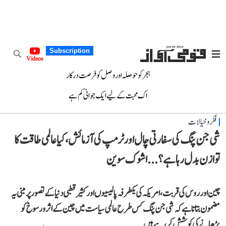
Subscription
Videos
ہجر کو حوصلہ اور وصل کو فرصت درکار
اک محبت کے لیے ایک جوانی کم ہے
فکر و خیالات
شی جن پنگ کی سفارتی چال اور ٹرمپ کی آزمائش، کیا عالمی طاقت کا
توازن بدل رہا ہے؟...اشوک سوین
چین اور روس کی قربت، امریکہ کی یکطرفہ پالیسیوں اور کثیر قطبی دنیا کے تصور پر مبنی یہ
مضمون بتاتا ہے کہ شی جن پنگ کس طرح عالمی سیاست میں چین کے اثر و رسوخ کو
بڑھانے کی کوشش کر رہے ہیں