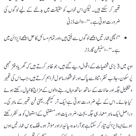
تعمیر کر سکتے ہیں۔ لیکن اس خواب کو حقیقت میں بدلنے کے لیے لوگوں کی
ضرورت ہوتی ہے۔‘‘ – والٹ ڈزنی
’’اچھی عمارتیں اچھے لوگوں سے بنتی ہیں، اور تمام مسائل کا حل اچھے ڈیزائن میں
ہے۔‘‘ – اسٹیفن گارڈنر
اوپر میں 3 بڑی شخصیات کے اقوال دیے گئے ہیں، جو ظاہر کرتے ہیں کہ گھر یا دفتر تبھی
پُرسکون، جاذب نظر، تناؤ سے پاک اور خوشگوار ماحول فراہم کرتے ہیں، جب اس کی تعمیر
و تشکیل جگہ اور حالات کے ساتھ ساتھ وہاں رہنے والوں کے مزاج کا خیال رکھتے ہوئے
کیا جائے۔ اس کے لیے ضرورت ہوتی ہے ایک آرکیٹکچر، یعنی فن تعمیر کے ماہر کی۔
دراصل ایک ماہر معمار ہی جگہ، بجٹ، ضروریات اور مستقبل کے استعمال کو مدنظر رکھتے
ہوئے ایسا ڈیزائن تیار کر سکتا ہے جو آرامدہ، پائیدار اور مؤثر ہو۔ فلک بوس عمارتیں ہوں