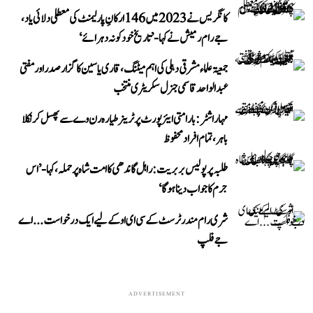
کانگریس نے 2023 میں 146 ارکانِ پارلیمنٹ کی معطلی دلائی یاد،
جے رام رمیش نے کہا- ’تاریخ خود کو نہ دہرائے‘
جمعیۃ علماء مشرقی دہلی کی اہم میٹنگ، قاری یاسین کا گزار صدر اور مفتی
عبد الواحد قاسمی جنرل سکریٹری منتخب
مہاراشٹر: بارامتی ایئرپورٹ پر ٹرینر طیارہ رن وے سے پھسل کر نکلا
باہر، تمام افراد محفوظ
طلبہ پر پولیس بربریت: راہل گاندھی کا امت شاہ پر حملہ، کہا- ’اس
جرم کا جواب دینا ہوگا‘
شری رام مندر ٹرسٹ کے سی ای او کے لیے ایک درخواست...اے
جے فلپ
ADVERTISEMENT