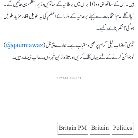
ہیں۔ اس کے ساتھ ہی وہ 10 برس میں برطانیہ کے ساتویں وزیر اعظم بن جائیں گے۔
کیا اگلے عام انتخابات سے پہلے برطانیہ کے وزرائے اعظم کی یہ طویل قطار مزید طویل
ہوگی؟ نظر بنائے رکھیے۔
قومی آواز اب ٹیلی گرام پر بھی دستیاب ہے۔ ہمارے چینل (
qaumiawaz@
)
کو جوائن کرنے کے لئے یہاں کلک کریں اور تازہ ترین خبروں سے اپ ڈیٹ رہیں۔
ADVERTISEMENT
Britain PM
Britain
Politics