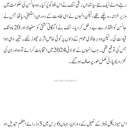
رہنے والے ایک نئے سیاستداں رشی سُنک نے اس خلا کو پُر کیا۔ وہ جانسن کی حکومت میں
وزیر خزانہ رہ چکے تھے، لیکن انہوں نے اسی بغاوت کے دوران استعفیٰ دیا تھا جس نے
جانسن کو اقتدار سے بے دخل کر دیا۔ سُنک نے ڈگمگاتی کشتی کو سنبھالا اور 20 ماہ تک
قیادت کی۔ لیکن وہ برطانوی عوام کے دلوں پر کوئی خاص اثر نہ چھوڑ سکے۔ نتیجہ وہی ہوا
جس کی توقع تھی۔ جب انہوں نے جولائی 2024 میں انتخابات کرائے تو وہ اور ان کی
کنزرویٹو پارٹی مکمل طور پر صاف ہو گئے۔
ADVERTISEMENT
اس میوزیکل چیئر کے کھیل کے دوران، جہاں 6 برس میں 5 وزرائے اعظم تبدیل ہو