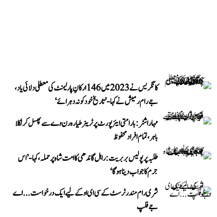
کانگریس نے 2023 میں 146 ارکانِ پارلیمنٹ کی معطلی دلائی یاد،
جے رام رمیش نے کہا- ’تاریخ خود کو نہ دہرائے‘
مہاراشٹر: بارامتی ایئرپورٹ پر ٹرینر طیارہ رن وے سے پھسل کر نکلا
باہر، تمام افراد محفوظ
طلبہ پر پولیس بربریت: راہل گاندھی کا امت شاہ پر حملہ، کہا- ’اس
جرم کا جواب دینا ہوگا‘
شری رام مندر ٹرسٹ کے سی ای او کے لیے ایک درخواست...اے
جے فلپ