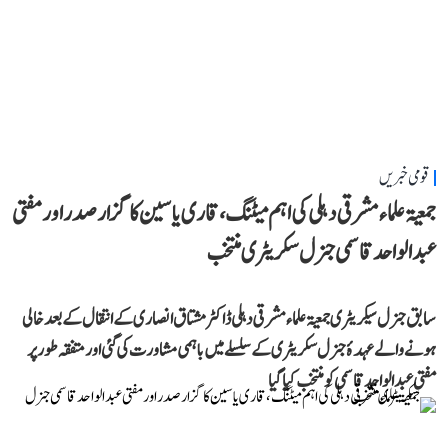
قومی خبریں
جمعیۃ علماء مشرقی دہلی کی اہم میٹنگ، قاری یاسین کا گزار صدر اور مفتی
عبد الواحد قاسمی جنرل سکریٹری منتخب
سابق جنرل سیکریٹری جمعیۃ علماء مشرقی دہلی ڈاکٹر مشتاق انصاری کے انتقال کے بعد خالی
ہونے والے عہدۂ جنرل سکریٹری کے سلسلے میں باہمی مشاورت کی گئی اور متفقہ طور پر
مفتی عبد الواحد قاسمی کو منتخب کیا گیا