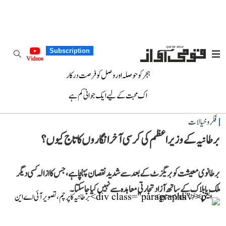
Subscription
Videos
ہجر کو حوصلہ اور وصل کو فرصت درکار
اک محبت کے لیے ایک جوانی کم ہے
فکر و خیالات
برطانیہ کے وزیر اعظم کی کرسی آخر انگاروں کا تاج کیوں؟
برطانوی معیشت کو بریگزٹ کے بعد سے شدید نقصان پہنچا ہے، جس کا ازالہ کسی دیگر
ملک یا بلاک کے ساتھ آزاد تجارتی معاہدہ سے نہیں کیا جا سکتا۔