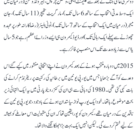
دوسری عالمی جنگ کے بعد سے کلیمنٹ ایٹلی، ونسٹن چرچل، ہیرولڈ ولسن (درمیان میں
ایک وسط مدتی انتخاب کے ساتھ 6 سال تک)، مارگریٹ تھیچر (11 سال تک)، جان
میجر (درمیان میں ایک انتخاب کے ساتھ 7 سال تک)، ٹونی بلیئر (رضاکارانہ طور پر عہدہ
چھوڑنے سے پہلے ایک دہائی تک) اور ڈیوڈ کیمرون ہی ایسے وزرائے اعظم رہے جو 5 سال
یا اس سے زیادہ مدت تک اس منصب پر فائز رہے۔
2015 میں دوبارہ منتخب ہونے کے بعد کیمرون نے اپنے انتخابی منشور میں کیے گئے اس
وعدے کو آگے بڑھایا جس میں یورپی یونین میں برطانیہ کی رکنیت پر ریفرنڈم کرانے کی
بات کہی گئی تھی۔ 1980 کی دہائی سے ہی ان کی کنزرویٹو پارٹی میں یہ ایک انتہائی زیر
بحث موضوع رہا تھا۔ خود ایک یورپ نواز سیاستدان ہونے کے باوجود، جو یورپی یونین کے
ناقدین کے درمیان تھے، کیمرون کو پورا یقین تھا کہ ان کی مقبولیت اس معاملے کو ہمیشہ
کے لیے ختم کر دے گی۔ لیکن انہیں ایک بہت بڑا جھٹکا لگنے والا تھا۔