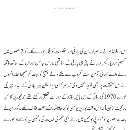
ADVERTISEMENT
اس ریفرنڈم نے نہ صرف ان کی پارٹی اور حکومت کو بلکہ پورے ملک کو 2 حصوں میں
تقسیم کر دیا۔ کیمرون نے اپنی ہی پارٹی کے ساتھی بورس جانسن اور ان کے ساتھ ہاتھ
ملانے والے انتہائی قوم پرست گروپ سے ملنے والے چیلنج کو بہت کم سمجھا تھا۔ انہوں
نے اس حقیقت پر بھی توجہ نہیں دی کہ مرکزی اپوزیشن لیبر پارٹی کے لیڈر جیریمی
کوربن 1970 کی دہائی کے اس بائیں بازو کے دور سے تعلق رکھتے تھے جو ’یورپی کامن
مارکیٹ‘ (جیسا کہ اس وقت یورپی یونین کو کہا جاتا تھا) کے سخت مخالف تھے۔ کوربن نے
باضابطہ طور پر تو ’یورپی یونین میں رہنے‘ کی مہم کی حمایت کی، لیکن یہ آدھے ادھورے