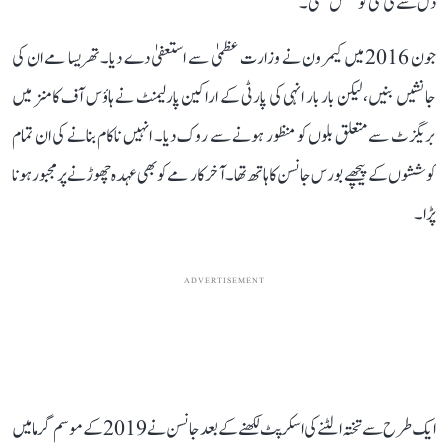
دل سے کی گئی کوشش تھی۔
جون 2016 میں کیمرون نے وزارت عظمیٰ سے استعفیٰ دے دیا۔ تھریسا مے ان کی
جانشیں بنیں، لیکن بار بار انہی کی پارٹی کے اراکین پارلیمنٹ نے ہاؤس آف کامنز میں
بریگزٹ سے متعلق بلوں کو منظور ہونے سے روک دیا۔ انہیں ناکام بنانے کی ان تمام
کوششوں کے پیچھے بورس جانسن کا ہاتھ تھا۔ آخرکار مے کو بھی عہدہ چھوڑنے پر مجبور ہونا
پڑا۔
ADVERTISEMENT
ایک طرح سے تختہ الٹنے کی اسکرپٹ لکھنے کے بعد جانسن نے 2019 کے موسم گرما میں