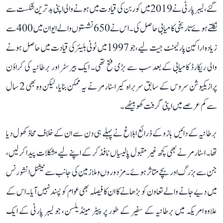
گئے، لیبر پارٹی نے 2019 میں کوربن کی قیادت میں ہونے والی اپنی بدترین شکست سے
نکلتے ہوئے تاریخی کامیابی حاصل کی۔ اس نے 650 نشستوں والے ایوان میں 400 سے
زیادہ اراکین پارلیمنٹ جیت لیے، جو 1997 میں ٹونی بلیئر کی قیادت میں حاصل ہونے
والی ریکارڈ کامیابی کے بعد سب سے بڑی فتح تھی۔ ایک بیرسٹر اور برطانیہ کی کراؤن
پرازیکیوشن سروس کے سابق سربراہ کیر اسٹارمر نے یہ ممکن بنایا، لیکن وہ بھی 2 سال
سے کم عرصے میں اپنی گرفت کھو بیٹھے۔
برطانیہ کے دائیں بازو کے ذرائع ابلاغ نے پہلے ہی دن سے ان کے خلاف محاذ کھول دیا
تھا۔ اسٹارمر نے بھی کچھ غیر مقبول پالیسیاں نافذ کر کے اپنے لیے مشکلات پیدا کر لیں،
جن سے بزرگ اور بچے متاثر ہوئے۔ مزدوروں و ملازمین کی جانب سے نیشنل انشورنس
میں دیے جانے والے تعاون کو بڑھانے کا ان کا فیصلہ بھی عوام کو پسند نہیں آیا۔ اس کے
علاوہ امریکہ میں برطانیہ کے سفیر کے طور پر پیٹر مینڈیلسن، جو لیبر پارٹی کے ایک