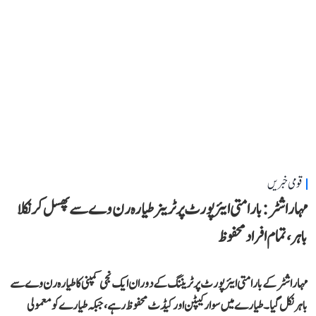
قومی خبریں
مہاراشٹر: بارامتی ایئرپورٹ پر ٹرینر طیارہ رن وے سے پھسل کر نکلا
باہر، تمام افراد محفوظ
مہاراشٹر کے بارامتی ایئرپورٹ پر ٹریننگ کے دوران ایک نجی کمپنی کا طیارہ رن وے سے
باہر نکل گیا۔ طیارے میں سوار کیپٹن اور کیڈٹ محفوظ رہے، جبکہ طیارے کو معمولی