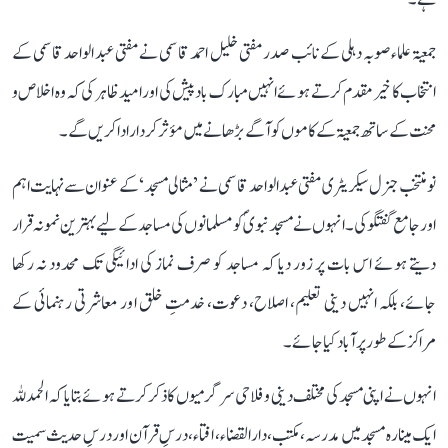
جمعیۃ علماء صوبہ دہلی کے نائب صدر مفتی خلیل احمد قاسمی نے مفتی عبد الواحد قاسمی کے
انتخاب کا خیر مقدم کرتے ہوئے انہیں مبارک باد پیش کی اور امید ظاہر کی کہ وہ اخلاص و
محنت کے ساتھ جمعیۃ کے کاموں کو آگے بڑھانے میں مؤثر کردار ادا کریں گے۔
نو منتخب جنرل سیکریٹری مفتی عبد الواحد قاسمی نے ’مثالی مسجد‘ کے عنوان سے نہایت اہم
اور جامع گفتگو کی۔ انہوں نے مسجد نبویؐ کو مسلمانوں کی مساجد کے لیے بہترین نمونہ قرار
دیتے ہوئے اس بات پر زور دیا کہ مساجد کو صرف نماز کی ادائیگی تک محدود نہ رکھا
جائے، بلکہ انہیں دینی تعلیم، اصلاح، دعوت، خدمتِ خلق اور معاشرتی رہنمائی کے
مراکز کے طور پر آباد کیا جائے۔
انہوں نے اپنی مسجد کی مختلف دینی و فلاحی سرگرمیوں کا ذکر کرتے ہوئے بتایا کہ الحمدللہ
ایک مینارہ مسجد میں مدرسہ، مکتب، دارالقضاء، افتاء، درسِ قرآن اور درسِ حدیث سمیت