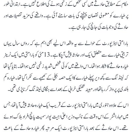
حکام کے مطابق حادثے میں کسی شخص کے زخمی ہونے کی اطلاع نہیں ہے۔ ابتدائی طور
پر طیارے کو معمولی نقصان پہنچنے کی بات سامنے آئی ہے۔ واقعے کی مزید تفصیلات اور
حادثے کی وجوہات کی جانچ کی جا رہی ہے۔
بارامتی ایئرپورٹ کے حوالے سے یہ واقعہ اس لیے بھی اہم ہے کہ رواں سال یہاں
تربیتی طیارے سے متعلق ایک اور حادثہ پیش آ چکا ہے۔ 13 مئی کو بارامتی میں ایک ٹرینر
طیارہ حادثے کا شکار ہوا تھا۔ اس واقعے میں کوئی شخص شدید زخمی نہیں ہوا تھا۔ بتایا گیا تھا
کہ لینڈنگ سے کچھ دیر پہلے طیارے کا ایک حصہ بجلی کے کھمبے سے ٹکرا گیا تھا۔ طیارہ کم
بلندی پر پرواز کر رہا تھا اور مبینہ تکنیکی خرابی کے بعد اسے ہنگامی لینڈنگ کرنا پڑی تھی۔
اس کے علاوہ جنوری میں بارامتی ایئرپورٹ کے قریب ایک طیارہ حادثہ پیش آیا تھا، جس
میں مہاراشٹر کے اس وقت کے نائب وزیر اعلیٰ اجیت پوار سمیت پانچ افراد ہلاک ہوئے
تھے۔ اس حادثے کے بعد بارامتی ایئرپورٹ ایک مرتبہ پھر طیارہ حادثے کے باعث