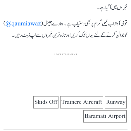
خبروں میں آ گیا ہے۔
قومی آواز اب ٹیلی گرام پر بھی دستیاب ہے۔ ہمارے چینل (
qaumiawaz@
)
کو جوائن کرنے کے لئے یہاں کلک کریں اور تازہ ترین خبروں سے اپ ڈیٹ رہیں۔
ADVERTISEMENT
Skids Off
Trainere Aircraft
Runway
Baramati Airport