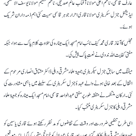
عارف قاسمی، ناظم اعلی مولانا آفتاب عالم صدیقی، ناظم تنظیم مولانا یوسف الاعظمی،
ایڈیشنل جنرل سکریٹری مولانا قاری احرار جوہر قاسمی سمیت کئی اہم ذمہ داران شریک
ہوئے ۔
مجلس کا آغاز قاری محمد کیف نائب امام مسجد ایک مینارہ کی تلاوتِ کلامِ پاک سے ہوا، جبکہ
مفتی کفایت اللہ ندوی نے نعتِ پاک پیش کی۔
میٹنگ میں سابق جنرل سیکریٹری جمعیۃ علماء مشرقی دہلی ڈاکٹر مشتاق انصاری مرحوم کے
انتقال کے بعد خالی ہونے والے عہدۂ جنرل سکریٹری کے سلسلے میں باہمی مشاورت کی
گئی۔ ارکان منتظمہ نے متفقہ طور پر مفتی عبد الواحد قاسمی، امام مسجد ایک مینارہ کو جمعیۃ علماء
مشرقی دہلی کا جنرل سکریٹری منتخب کیا۔
اسی طرح تنظیمی ضرورت اور وقت کے تقاضوں کو مدنظر رکھتے ہوئے قاری یاسین کو
جمعیۃ علماء مشرقی دہلی کا کارگزار صدر اور قاری عبد اللہ کو خزانچی مقرر کیا گیا۔ اس موقع پر