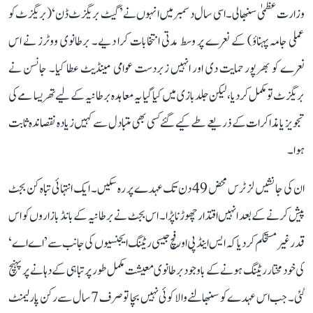
وزارت عظمیٰ سنبھالی۔ اسی سال دسمبر میں انہوں نے ’گیٹ بریگزٹ ڈن‘ (بریگزٹ کو
عملی جامہ پہناؤ) کے نعرے پر وسط مدتی انتخابات کرا دیے۔ برطانوی ووٹرز نے اس
نعرے کو بھرپور حمایت دی اور انہیں زبردست عوامی مینڈیٹ عطا کیا۔ جانسن نے
بریگزٹ تو مکمل کر دیا، لیکن جلد بازی میں کیا گیا یہ معاہدہ برطانیہ کے لیے تھریسا مے کی
تجویز یا مذاکرات کے ذریعے طے کیے گئے کسی بھی متبادل سے کہیں زیادہ نقصاندہ ثابت
ہوا۔
ان کی جانشیں لز ٹرس محض 49 دن تک عہدے پر رہ سکیں۔ ایک انتہائی تباہ کن بجٹ
پیش کرنے کے بعد انہیں اقتدار چھوڑنا پڑا۔ اس بجٹ نے برطانیہ کے بانڈ بازاروں کو اس
قدر غیر مستحکم کر دیا کہ ایس اینڈ پی اور فچ جیسی ریٹنگ ایجنسیوں کی جانب سے ’اے اے‘
کی خود مختار ریٹنگ ہونے کے باوجود برطانوی معیشت مکمل طور پر تباہی کے دہانے پر پہنچ
گئی۔ جب اس عہدے کو سنبھالنے والا کوئی نہیں بچا تو صرف 7 سال سے رکن پارلیمنٹ