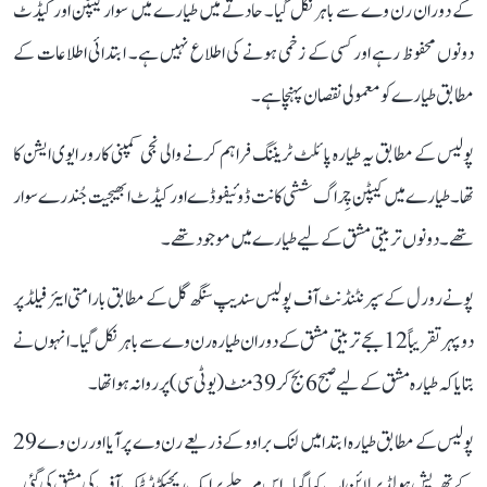
کے دوران رن وے سے باہر نکل گیا۔ حادثے میں طیارے میں سوار کیپٹن اور کیڈٹ
دونوں محفوظ رہے اور کسی کے زخمی ہونے کی اطلاع نہیں ہے۔ ابتدائی اطلاعات کے
مطابق طیارے کو معمولی نقصان پہنچا ہے۔
پولیس کے مطابق یہ طیارہ پائلٹ ٹریننگ فراہم کرنے والی نجی کمپنی کارور ایوی ایشن کا
تھا۔ طیارے میں کیپٹن چِراگ ششی کانت ڈوئیفوڈے اور کیڈٹ ابھیجیت جُندرے سوار
تھے۔ دونوں تربیتی مشق کے لیے طیارے میں موجود تھے۔
پونے رورل کے سپرنٹنڈنٹ آف پولیس سندیپ سنگھ گل کے مطابق بارامتی ایئر فیلڈ پر
دوپہر تقریباً 12 بجے تربیتی مشق کے دوران طیارہ رن وے سے باہر نکل گیا۔ انہوں نے
بتایا کہ طیارہ مشق کے لیے صبح 6 بج کر 39 منٹ (یو ٹی سی) پر روانہ ہوا تھا۔
پولیس کے مطابق طیارہ ابتدا میں لنک براوو کے ذریعے رن وے پر آیا اور رن وے 29
کے تھریش ہولڈ پر لائن اپ کیا گیا۔ اس مرحلے پر ایک ریجیکٹڈ ٹیک آف کی مشق کی گئی۔