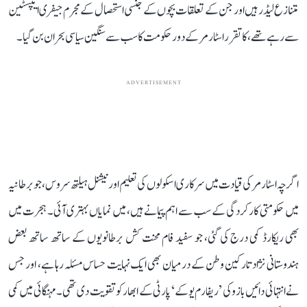
متنازع لیڈر ہیں اور جن کے تعلقات بچوں کے جنسی استحصال کے مجرم جیفری ایپسٹین
سے رہے تھے، کا تقرر اسٹارمر کے دور حکومت کا سب سے سنگین سیاسی بحران بن گیا۔
ADVERTISEMENT
اگرچہ اسٹارمر کی قیادت میں سرکاری اسکولوں کی تعلیم اور نیشنل ہیلتھ سروس، جو برطانیہ
میں حکومتی کارکردگی کے سب سے اہم پیمانے ہیں، میں نمایاں بہتری آئی۔ ہجرت میں
بھی ریکارڈ کمی درج کی گئی، جو سفید فام محنت کش برطانویوں کے ساتھ ساتھ بعض
ہندوستانی نژاد تارکین وطن کے درمیان بھی ایک نہایت حساس مسئلہ رہا ہے، اور جس
نے انتہائی دائیں بازو کی ’ریفارم یو کے‘ پارٹی کے ابھار کو تقویت دی تھی۔ مہنگائی میں کمی