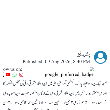
پریس ریلیز
Published: 09 Aug 2026, 8:40 PM
llow us on:
مسجد ایک مینارہ، للیتا پارک، لکشمی نگر، نئی دہلی میں جمعیۃ علماء مشرقی دہلی کی مجلس منتظمہ کا
اجلاس منعقد ہوا۔ جس میں جمعیۃ علماء مشرقی دہلی کے ارکان منتظمہ سمیت جمعیۃ صوبہ دہلی
کے صدر مولانا قاسم نوری قاسمی اور نائبین صدر مولانا خلیل احمد قاسمی، مولانا قاری