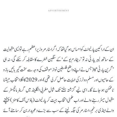
ADVERTISEMENT
ان کے اراکین پارلیمنٹ کو احساس ہو گیا تھا کہ اگر اسٹارمر وزیر اعظم رہے تو ایسی مقبولیت
کے ساتھ لیبر پارٹی نہ تو ’ریفارم یو کے‘ کے سنگین خطرے کا مقابلہ کر سکے گی، نہ ہی
’گرین پارٹی‘ کا (جس نے اپنے واضح فلسطین نواز موقف کی وجہ سے سخت گیر بائیں بازو
کے حامیوں اور مسلم ووٹرز کی حمایت حاصل کر لی تھی)، اور 2029 کا اگلا انتخاب جیتنا
ناممکن ہو جائے گا۔ اسی لیے گزشتہ ہفتے تک شمال مغربی انگلینڈ میں گریٹر مانچسٹر کے
مقبول میئر رہنے والے اور اب ضمنی انتخاب جیت کر پارلیمنٹ (ہاؤس آف کامنز) پہنچنے
والے اینڈی برنہم، اسٹارمر کی جگہ لینے کے سب سے بڑے دعویدار بن کر سامنے آئے