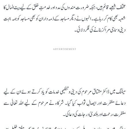
مختلف شعبے قائم ہیں، جبکہ ضرورت مندوں کی مدد اور خدمتِ خلق کے لیے بیت المال کا
شعبہ بھی کام کر رہا ہے۔ انہوں نے دیگر مساجد کے ذمہ داران کو بھی مساجد کو ہمہ جہت
دینی و سماجی مراکز بنانے کی فکر دلائی۔
ADVERTISEMENT
میٹنگ میں ڈاکٹر مشتاق مرحوم کی دینی و تنظیمی خدمات کو یاد کرتے ہوئے ان کے لیے
دعائے مغفرت اور ایصالِ ثواب کیا گیا۔ شرکاء نے مرحوم کے لیے اللہ تعالیٰ سے
مغفرت، رحمت اور بلندیٔ درجات کی دعا کی۔