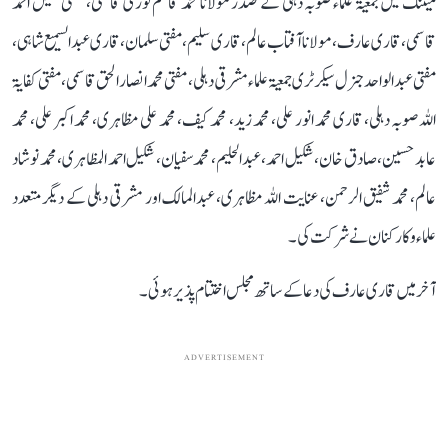
میٹنگ میں جمعیۃ علماء صوبہ دہلی کے صدر مولانا محمد قاسم نوری قاسمی، مفتی خلیل احمد
قاسمی، قاری عارف، مولانا آفتاب عالم، قاری سلیم، مفتی سلمان ، قاری عبدالسمیع شاہی ،
مفتی عبد الواحد جنرل سیکرٹری جمعیۃ علماء مشرقی دہلی، مفتی محمد انصار الحق قاسمی ، مفتی کفایۃ
اللہ صوبہ دہلی، قاری محمد انور علی، محمد زید، محمد کیف، محمد علی مظاہری، محمد اکبر علی، محمد
عابد حسین، صادق خان، شکیل احمد، عبدالحلیم، محمد سفیان، شکیل احمد المظاہری، محمد نوشاد
عالم، محمد شفیق الرحمن، عنایت اللہ مظاہری، عبدالمالک اور مشرقی دہلی کے دیگر متعدد
علماء و کارکنان نے شرکت کی۔
آخر میں قاری عارف کی دعا کے ساتھ مجلس اختتام پذیر ہوئی۔
ADVERTISEMENT