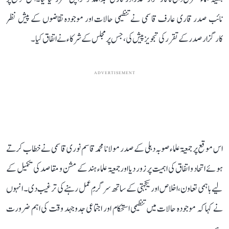
نائب صدر قاری عارف قاسمی نے تنظیمی حالات اور موجودہ تقاضوں کے پیش نظر
کارگزار صدر کے تقرر کی تجویز پیش کی، جس پر مجلس کے شرکاء نے اتفاق کیا۔
ADVERTISEMENT
اس موقع پر جمعیۃ علماء صوبہ دہلی کے صدر مولانا محمد قاسم نوری قاسمی نے خطاب کرتے
ہوئے اتحاد و اتفاق کی اہمیت پر زور دیا اور جمعیۃ علماء ہند کے مشن و مقاصد کی تکمیل کے
لیے باہمی تعاون، اخلاص اور یکجہتی کے ساتھ سرگرمِ عمل رہنے کی ترغیب دی۔ انہوں
نے کہا کہ موجودہ حالات میں تنظیمی استحکام اور اجتماعی جدوجہد وقت کی اہم ضرورت
ہے۔