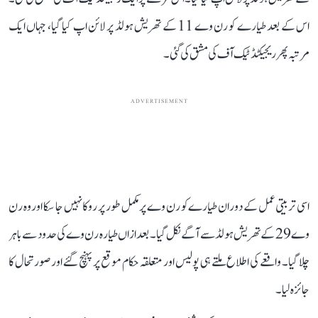
اس کے بعد طیارے کو رن وے 11 کے تھریش ہولڈ پر لائن اپ کیا گیا، جہاں ایک
مرتبہ پھر ریجیکٹڈ ٹیک آف کی مشق کی گئی۔
ADVERTISEMENT
اسی تربیتی عمل کے دوران طیارے کو رن وے پر مکمل طور پر روکا نہیں جا سکا اور وہ رن
وے 29 کے تھریش ہولڈ سے آگے نکل گیا۔ بعد ازاں طیارہ رن وے کی حدود سے باہر
چلا گیا۔ واقعے کی اطلاع ملتے ہی پولیس اور متعلقہ حکام موقع پر پہنچ گئے اور صورتحال کا
جائزہ لیا۔