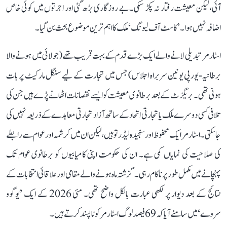
آئی، لیکن معیشت رفتار نہ پکڑ سکی۔ بے روزگاری بڑھ گئی اور اجرتوں میں کوئی خاص
اضافہ نہیں ہوا۔ ’کاسٹ آف لیونگ‘ ملک کا اہم ترین موضوع بحث بن گیا۔
اسٹارمر تبدیلی لانے والے ایک بڑے قدم کے بہت قریب تھے (جولائی میں ہونے والا
برطانیہ-یورپی یونین سربراہ اجلاس) جس میں تجارت کے لیے سنگل مارکیٹ پر بات
ہونی تھی۔ بریگزٹ کے بعد برطانوی معیشت کو ایسے نقصانات اٹھانے پڑے ہیں جن کی
تلافی کسی دوسرے ملک یا تجارتی اتحاد کے ساتھ آزاد تجارتی معاہدے کے ذریعہ نہیں کی
جا سکتی۔ اسٹارمر ایک محفوظ اور سنجیدہ لیڈر تو ہیں، لیکن ان میں کرشمہ اور عوام سے رابطے
کی صلاحیت کی نمایاں کمی ہے۔ ان کی حکومت اپنی کامیابیوں کو برطانوی عوام تک
پہنچانے میں مکمل طور پر ناکام رہی۔ گزشتہ ماہ ہونے والے مقامی اور علاقائی انتخابات کے
نتائج کے بعد دیوار پر لکھی عبارت بالکل واضح تھی۔ مئی 2026 کے ایک ’یوگوو
سروے‘ میں سامنے آیا کہ 69 فیصد لوگ اسٹارمر کو ناپسند کرتے ہیں۔