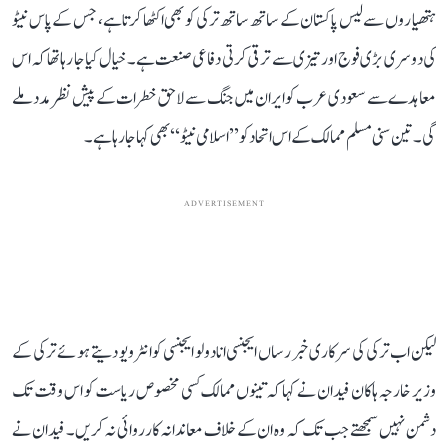
ہتھیاروں سے لیس پاکستان کے ساتھ ساتھ ترکی کو بھی اکٹھا کرتا ہے، جس کے پاس نیٹو
کی دوسری بڑی فوج اور تیزی سے ترقی کرتی دفاعی صنعت ہے۔ خیال کیا جا رہا تھا کہ اس
معاہدے سے سعودی عرب کو ایران میں جنگ سے لاحق خطرات کے پیش نظر مدد ملے
گی۔ تین سنی مسلم ممالک کے اس اتحاد کو ’’اسلامی نیٹو‘‘ بھی کہا جا رہا ہے۔
ADVERTISEMENT
لیکن اب ترکی کی سرکاری خبر رساں ایجنسی انادولو ایجنسی کو انٹرویو دیتے ہوئے ترکی کے
وزیر خارجہ ہاکان فیدان نے کہا کہ تینوں ممالک کسی مخصوص ریاست کو اس وقت تک
دشمن نہیں سمجھتے جب تک کہ وہ ان کے خلاف معاندانہ کارروائی نہ کریں۔ فیدان نے