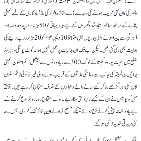
کرنے کا حکم دیا تھا۔‘‘ اس میں راجستھان حکومت کو آلودگی (کرشر کے ساتھ ہی چونا
پتھر کی کان کنی قریب ہونے کی وجہ سے) سے متاثرہ افراد کی بازآبادکاری کے لیے کمیٹی
بنانے کے ساتھ ساتھ، تباہ شدہ گھروں کے لیے ہر دیہاتی کو 50 ہزار روپے معاوضہ اور
آلودگی سے پیدا ہونے والی بیماریوں میں مبتلا 109 دیہی عوام کو 20 ہزار روپے دینے کی
ہدایت بھی دی گئی تھی۔ لیکن اب تک ان ہدایات پر عمل نہیں ہوا۔ کوٹ پوتلی-بہروڑ
ضلع میں اجیت پورہ-کجیتا کے لوگ 300 سے زیادہ دنوں سے نیشنل لائم اسٹون کمپنی
پرائیویٹ لمیٹڈ کی جانب سے رہائشی علاقوں کے قریب ہونے والی غیر قانونی لائم اسٹون
کان کنی اور گڑھے بنا کر کیے جانے والے دھماکوں کے خلاف احتجاج کر رہے ہیں۔ 29
مئی کو پولیس نے ان کے خیمے زبردستی ہٹا دیے۔ لوگ احتجاج دوبارہ شروع کرنے کے
لیے یادداشت پیش کرنے جمع ہوئے تو کچھ مسلح افراد نے ان پر فائرنگ کر دی، جس سے
کئی دیہاتی شدید زخمی ہو گئے۔