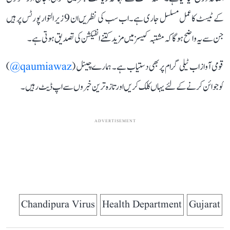
کے ٹیسٹ کا عمل مسلسل جاری ہے۔ اب سب کی نظریں ان 9 زیر التوا رپورٹس پر ہیں
جن سے یہ واضح ہوگا کہ مشتبہ کیسز میں مزید کتنے انفیکشن کی تصدیق ہوتی ہے۔
قومی آواز اب ٹیلی گرام پر بھی دستیاب ہے۔ ہمارے چینل (
qaumiawaz@
)
کو جوائن کرنے کے لئے یہاں کلک کریں اور تازہ ترین خبروں سے اپ ڈیٹ رہیں۔
ADVERTISEMENT
Chandipura Virus
Health Department
Gujarat