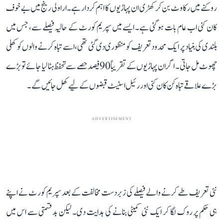
روکنے میں رکاوٹ بن کر کھڑی ان پہاڑیوں کا اہم کردار ہے۔ اراولی رینج میں بے خوف
کان کنی اب عام بات ہو گئی ہے۔ ایسے میں سپریم کورٹ کے حالیہ فیصلے سے، جس میں
بلندی کی بنیاد پر ایک محدود تعریف کو منظوری دی گئی تھی، اسے تباہ کرنے والوں کو کھلی
چھوٹ مل جاتی۔ اگر ان پہاڑیوں کے تقریباً 90 فیصد حصے سے تحفظ ہٹا لیا جائے تو بڑے
بڑے علاقے تباہ کن کان کنی اور رئیل اسٹیٹ قبضوں کے لیے کھل جائیں گے۔
ADVERTISEMENT
نئی تعریف طے کرنے والے فیصلے کی زبردست مخالفت کے بعد سپریم کورٹ نے اپنے
ہی حکم پر روک لگا کر ایک نئی کمیٹی بنانے کی ہدایت دی۔ لیکن بدقسمتی سے اس میں