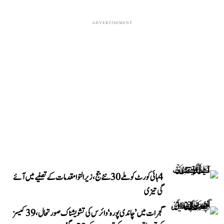
ADVERTISEMENT
4 ہائی کورٹ کو ملے 30 نئے جج، زیر التوا مقدمات کے تصفیے میں آئے
گی تیزی
گجرات میں ’چاندی پورہ‘ وائرس کی تشویشناک صورتحال، 39 کیسز