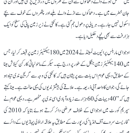
میں مسلسل ہونے والے دھماکوں سے ان کے گھروں میں دراڑیں پڑ گئی ہیں اور ان کی
جان خطرے میں ہے۔ دھماکوں سے اڑنے والے ملبے اور پتھروں کے خوف سے بچے
اسکول نہیں جا رہے۔ ہریالی پر دھول جم گئی ہے۔ کانکنی نے زیر زمین پانی کی سطح کو ایک
ہزار فٹ سے بھی نیچے دھکیل دیا ہے۔
اوجواسی ماربلس پرائیویٹ لمیٹڈ نے 2024 میں 180 ہیکٹیئر زمین پر قبضہ کر لیا، جس
میں 140 ہیکٹیئر زمین جنگل کے طور پر درج ہے۔ سیکر کے ماحولیاتی کارکن کیلاش مینا
کے مطابق دیہی عوام اس بات سے پریشان ہیں کہ کانکنی کی وجہ سے گریجن ندی تباہ ہو
جائے گی، جو ان کا واحد آبی ذریعہ ہے۔ علاقے کی بیشتر ندیوں کی یہی حالت ہے۔ مینا کہتے
ہیں کہ ’’40 دیہات کی 60 ہزار سے زیادہ آبادی اسی ندی پر منحصر ہے۔ دیہی عوام نے
سپریم کورٹ میں اوجواسی کے خلاف عرضی دائر کرتے ہوئے بتایا کہ 2010 کی
’فاریسٹ سروے آف انڈیا‘ کی رپورٹ کے مطابق یہ علاقہ اراؤلی پہاڑیوں کے دائرے