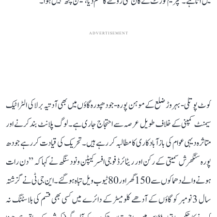
میں آتا ہے۔ سپریم کورٹ نے کان کنی روکنے کا حکم دیا، لیکن کچھ نہیں ہوا۔‘‘
ADVERTISEMENT
کوٹ پوتلی-بہروڑ ضلع کے موہن پورہ-جودھپورہ گاؤں میں بھی آدتیہ برلا کی الٹرا ٹیک
سیمنٹ کمپنی کے خلاف طویل عرصہ سے احتجاج جاری ہے۔ لوگ پلانٹ بند کرنے اور
متاثرہ دیہی عوام کی بازآبادکاری کا مطالبہ کر رہے ہیں۔ تحریک کی قیادت کر رہے جودھ
پورہ سنگھرش سمیتی کے رکن اور ریٹائرڈ فوجی افسر کیپٹن ونود سنگھ نے کہا کہ ’’دن رات
ہونے والے دھماکوں سے 150 گھر اور 80 ٹیوب ویل تباہ ہو گئے۔ این جی ٹی نے گزشتہ
سال 3 نومبر کو گاؤں کے آدھے کلومیٹر کے دائرے میں کسی بھی قسم کی بلاسٹنگ نہ