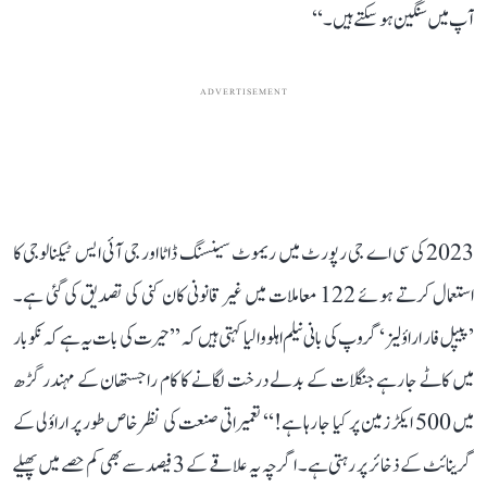
آپ میں سنگین ہو سکتے ہیں۔‘‘
ADVERTISEMENT
2023 کی سی اے جی رپورٹ میں ریموٹ سینسنگ ڈاٹا اور جی آئی ایس ٹیکنالوجی کا
استعمال کرتے ہوئے 122 معاملات میں غیر قانونی کان کنی کی تصدیق کی گئی ہے۔
’پیپل فار اراؤلیز‘ گروپ کی بانی نیلم اہلووالیا کہتی ہیں کہ ’’حیرت کی بات یہ ہے کہ نکوبار
میں کاٹے جا رہے جنگلات کے بدلے درخت لگانے کا کام راجستھان کے مہندر گڑھ
میں 500 ایکڑ زمین پر کیا جا رہا ہے!‘‘ تعمیراتی صنعت کی نظر خاص طور پر اراؤلی کے
گرینائٹ کے ذخائر پر رہتی ہے۔ اگرچہ یہ علاقے کے 3 فیصد سے بھی کم حصے میں پھیلے