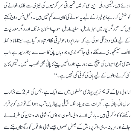
ہوئے ہیں، لیکن دہلی-این سی آر میں تعمیراتی سرگرمیوں کی تیزی سے فائدہ اٹھانے کی
کوشش کر رہے ڈیولپرز کے لیے یہ سونے کی کان سے کم نہیں ہیں۔ وکیل ہنس راج کہتے
ہیں کہ ’’ڈونگر پور میں سبز ماربل، سفید ماربل، سوپ اسٹون، زنک اور دیگر معدنیات
کے لیے ایسی دوڑ لگی ہوئی ہے کہ ہمارا پورا ماحولیاتی نظام تباہ ہو گیا ہے۔ سیتا ماتا وائلڈ
لائف سینکچوری سے نکلنے والی جاکھم ندی، جو وہاں پانی کا سب سے بڑا ذریعہ ہے، اب
مقامی آدیواسیوں کی پہنچ سے دور ہے؛ اور انہیں پینے کا پانی بھی نصیب نہیں۔ لیکن کان
کنی کرنے والوں کے لیے پانی کی کوئی کمی نہیں ہے۔‘‘
اراولی دنیا کے قدیم ترین پہاڑی سلسلوں میں سے ایک ہے، جس کی عمر 2 سے 3 ارب
سال مانی جاتی ہے۔ گجرات سے ہریانہ تک پھیلی یہ پہاڑیاں آب و ہوا کے توازن کو برقرار
رکھنے کا کام کرتی ہیں۔ بارش لانے والی مانسون ہواؤں کو شمالی ہندوستان کی طرف لے
جانے اور ہریانہ، دہلی، اتر پردیش کے بعض حصوں جیسے شمالی علاقوں کو ریگستان بننے سے