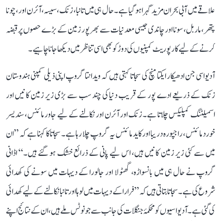
علاقے میں آبی بحران مزید گہرا ہو گیا ہے۔ حال ہی میں تانبا، زنک، سیسہ، آئرن اور، چونا
پتھر، ماربل، سونا اور چاندی جیسی معدنیات سے بھرپور زمین کے بڑے حصوں پر قبضہ
کرنے کے لیے کارپوریٹ کمپنیوں کی دوڑ کو بھی اسی تناظر میں دیکھا جانا چاہیے۔
آدیواسی جن ادھیکار ایکتا منچ کی سجاتا کہتی ہیں کہ ویدانتا گروپ اپنی ذیلی کمپنی ہندوستان
زنک کے ذریعے ادے پور کے قریب دنیا کی چند سب سے بڑی زیر زمین کانیں اور
اسمیلٹنگ کمپلیکس چلاتا ہے۔ زنک اور آئرن اور نکالنے کے لیے جاور مائنس، سندیسر
خورد مائنس، راجپورہ دریبا اور کاید مائنس یہ گروپ چلا رہا ہے۔ سجاتا کا کہنا ہے کہ ’’ان
میں سے کئی زیر زمین کانیں ہیں، اس لیے پانی کے ذرائع خشک ہو گئے ہیں۔‘‘ اڈانی
گروپ نے حال ہی میں بانسواڑہ، گھٹولا اور جالورا کے دیہات میں سونے کی کھدائی
شروع کی ہے۔ سجاتا بتاتی ہیں کہ ’’فرارا کے دیہات میں لوہا اور تانبا نکالنے کے لیے کھدائی
کی گئی ہے۔ آدیواسیوں کو محکمۂ جنگلات کی جانب سے جو نوٹس ملے ہیں، ان کے نتائج اپنے