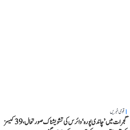
قومی خبریں
گجرات میں ’چاندی پورہ‘ وائرس کی تشویشناک صورتحال، 39 کیسز