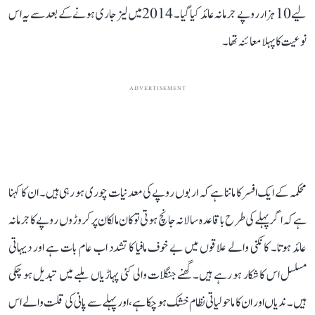
لیے 10 ہزار روپے جرمانہ عائد کیا گیا۔ 2014 میں لیز جاری ہونے کے بعد سے یہ اس
نوعیت کا پہلا معائنہ تھا۔
ADVERTISEMENT
محکمہ کے ایک افسر کا ماننا ہے کہ اربوں روپے کی معدنیات چوری ہو رہی ہیں۔ ان کا کہنا
ہے کہ اگر پہلے کی طرح باقاعدہ سالانہ جانچ ہوتی تو کان مالکان پر کروڑوں روپے کا جرمانہ
عائد ہوتا۔ کانکنی والے علاقوں میں بے خوف مافیا کا تشدد اب عام بات ہے اور دیہاتی
مسلسل اس کا شکار ہو رہے ہیں۔ گھنے جنگلات والی کئی پہاڑیاں ملبے میں تبدیل ہو چکی
ہیں۔ ندیاں اور ان کا ماحولیاتی نظام خشک ہو چکا ہے، اور پہلے سے پانی کی قلت والے اس