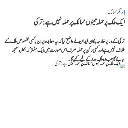
دیگر ممالک
ایک ملک پر حملہ تینوں ممالک پر حملہ نہیں ہے: ترکی
ترکی کے وزیر خارجہ ہاکان فیدان نے واضح کیا کہ یہ معاہدہ ایران یا کسی مخصوص ملک کے
خلاف نہیں ہے اور کسی رکن پر حملہ صرف اس صورت میں ایک مشترکہ خطرہ سمجھا
جائے گا جب وہ ملک مدد کے لیے کہے گا۔