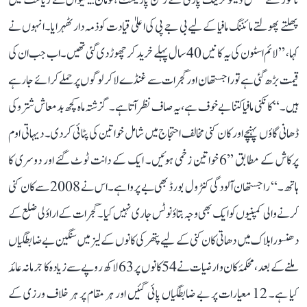
ناگور سے نیشنل ڈیموکریٹک پارٹی کے رکن پارلیمنٹ ہنومان بینیوال نے ریاست میں
پھلتے پھولتے مائننگ مافیا کے لیے بی جے پی کی اعلیٰ قیادت کو ذمہ دار ٹھہرایا۔ انہوں نے
کہا، ’’لائم اسٹون کی یہ کانیں 40 سال پہلے خرید کر چھوڑ دی گئی تھیں۔ اب جب ان کی
قیمت بڑھ گئی ہے تو راجستھان اور گجرات سے غنڈے لا کر لوگوں پر حملے کرائے جا رہے
ہیں۔‘‘ کانکنی مافیا کتنا بے خوف ہے، یہ صاف نظر آتا ہے۔ گزشتہ ماہ کچھ بدمعاش شترو کی
ڈھانی گاؤں پہنچے اور کان کنی مخالف احتجاج میں شامل خواتین کی پٹائی کر دی۔ دیہاتی اوم
پرکاش کے مطابق ’’6 خواتین زخمی ہوئیں۔ ایک کے دانت ٹوٹ گئے اور دوسری کا
ہاتھ۔‘‘ راجستھان آلودگی کنٹرول بورڈ بھی بے پروا ہے۔ اس نے 2008 سے کان کنی
کرنے والی کمپنیوں کو ایک بھی وجہ بتاؤ نوٹس جاری نہیں کیا۔ گجرات کے اراؤلی ضلع کے
دھنسورا بلاک میں دھاتی کان کنی کے لیے پتھر کی کانوں کے لیز میں سنگین بے ضابطگیاں
ملنے کے بعد، محکمۂ کان و ارضیات نے 54 کانوں پر 63 لاکھ روپے سے زیادہ کا جرمانہ عائد
کیا ہے۔ 12 معیارات پر بے ضابطگیاں پائی گئیں اور ہر مقام پر ہر خلاف ورزی کے