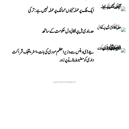
ایک ملک پر حملہ تینوں ممالک پر حملہ نہیں ہے: ترکی
حد بندی بل پر اکالی دل حکومت کے ساتھ
جے ڈی وینس سے وزیر اعظم مودی کی بات، اسٹریٹجک شراکت
داری کو مضبوط بنانے پر زور
ADVERTISEMENT