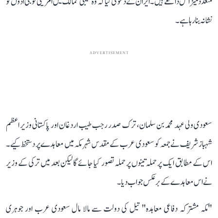
متعدد میزائل داغے ہیں۔ ایران نے دعویٰ کیا کہ وہ خلیجی ممالک میں امریکی فوجی اڈوں کو
نشانہ بنا رہا ہے۔
ADVERTISEMENT
سعودی ولی عہد محمد بن سلمان، ترک صدر رجب طیب اردغان اور پاکستانی وزیر اعظم
شہباز شریف نے جمعہ کو سعودی عرب کے مقدس شہر مکہ میں معاہدے پر دستخط کیے۔
اس کے مطابق ایک پر حملہ تینوں پر حملہ تصور کیا جائے گا لیکن بعد میں ترکی کے وزیر
نےاس معاہدے کے برعکس جواب دیا۔
"مکہ مشترکہ دفاعی معاہدہ" تیل کی دولت سے مالا مال سعودی عرب اور جوہری