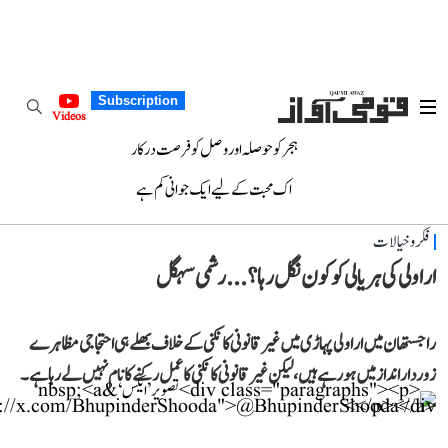
Subscription
Videos
ہجر کو حوصلہ اور وصل کو فرصت درکار
اک محبت کے لیے ایک جوانی کم ہے
فکر و خیالات
اراولی کی ہریالی کو کون نگل رہا؟... رشمی سہگل
راجستھان میں اراولی پہاڑی میں غیر قانونی کانکنی کے خلاف بھلے ہی احتجاجی مظاہرے
زوردار انداز میں ہو رہے ہیں، لیکن غیر قانونی کانکنی کا عمل رکنے کا نام نہیں لے رہا ہے۔