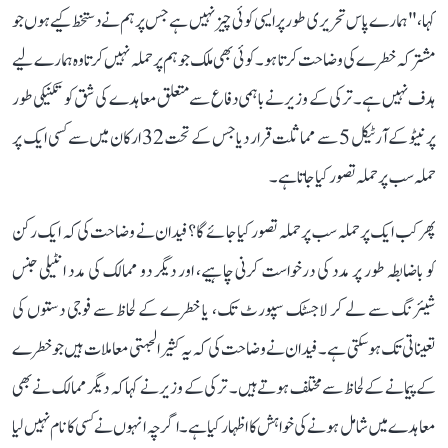
کہا، "ہمارے پاس تحریری طور پر ایسی کوئی چیز نہیں ہے جس پر ہم نے دستخط کیے ہوں جو
مشترکہ خطرے کی وضاحت کرتا ہو۔ کوئی بھی ملک جو ہم پر حملہ نہیں کرتا وہ ہمارے لیے
ہدف نہیں ہے۔ ترکی کے وزیر نے باہمی دفاع سے متعلق معاہدے کی شق کو تکنیکی طور
پر نیٹو کے آرٹیکل 5 سے مماثلت قرار دیا جس کے تحت 32 ارکان میں سے کسی ایک پر
حملہ سب پر حملہ تصور کیا جاتا ہے۔
پھر کب ایک پر حملہ سب پر حملہ تصور کیا جائے گا؟ فیدان نے وضاحت کی کہ ایک رکن
کو باضابطہ طور پر مدد کی درخواست کرنی چاہیے، اور دیگر دو ممالک کی مدد انٹیلی جنس
شیئرنگ سے لے کر لاجسٹک سپورٹ تک، یا خطرے کے لحاظ سے فوجی دستوں کی
تعیناتی تک ہوسکتی ہے۔ فیدان نے وضاحت کی کہ یہ کثیر الجہتی معاملات ہیں جو خطرے
کے پیمانے کے لحاظ سے مختلف ہوتے ہیں۔ ترکی کے وزیر نے کہا کہ دیگر ممالک نے بھی
معاہدے میں شامل ہونے کی خواہش کا اظہار کیا ہے۔ اگرچہ انہوں نے کسی کا نام نہیں لیا