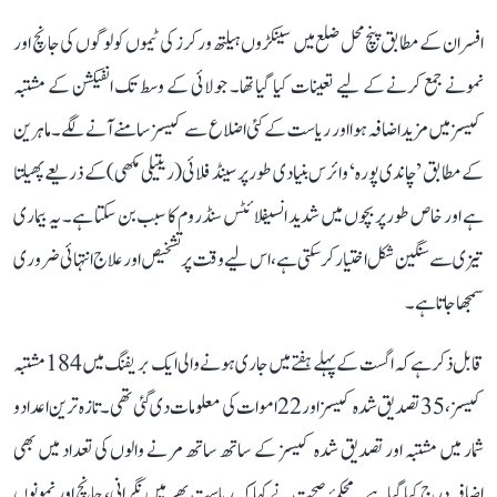
افسران کے مطابق پنچ محل ضلع میں سینکڑوں ہیلتھ ورکرز کی ٹیموں کو لوگوں کی جانچ اور
نمونے جمع کرنے کے لیے تعینات کیا گیا تھا۔ جولائی کے وسط تک انفیکشن کے مشتبہ
کیسز میں مزید اضافہ ہوا اور ریاست کے کئی اضلاع سے کیسز سامنے آنے لگے۔ ماہرین
کے مطابق ’چاندی پورہ‘ وائرس بنیادی طور پر سینڈ فلائی (ریتیلی مکھی) کے ذریعے پھیلتا
ہے اور خاص طور پر بچوں میں شدید انسیفلائٹس سنڈروم کا سبب بن سکتا ہے۔ یہ بیماری
تیزی سے سنگین شکل اختیار کر سکتی ہے، اس لیے وقت پر تشخیص اور علاج انتہائی ضروری
سمجھا جاتا ہے۔
قابل ذکر ہے کہ اگست کے پہلے ہفتے میں جاری ہونے والی ایک بریفنگ میں 184 مشتبہ
کیسز، 35 تصدیق شدہ کیسز اور 22 اموات کی معلومات دی گئی تھی۔ تازہ ترین اعداد و
شمار میں مشتبہ اور تصدیق شدہ کیسز کے ساتھ ساتھ مرنے والوں کی تعداد میں بھی
اضافہ درج کیا گیا ہے۔ محکمۂ صحت نے کہا کہ ریاست بھر میں نگرانی، جانچ اور نمونوں