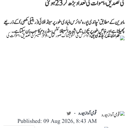
کی تصدیق، اموات کی تعداد بڑھ کر 23 ہوگئی
ماہرین کے مطابق ’چاندی پورہ‘ وائرس بنیادی طور پر سینڈ فلائی (ریتیلی مکھی) کے ذریعے
پھیلتا ہے اور خاص طور پر بچوں میں شدید انسیفلائٹس سنڈروم کا سبب بن سکتا ہے۔
قومی آواز بیورو
Published: 09 Aug 2026, 8:43 AM