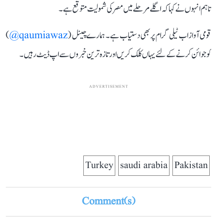
تاہم انہوں نے کہا کہ اگلے مرحلے میں مصر کی شمولیت متوقع ہے۔
قومی آواز اب ٹیلی گرام پر بھی دستیاب ہے۔ ہمارے چینل (
qaumiawaz@
)
کو جوائن کرنے کے لئے یہاں کلک کریں اور تازہ ترین خبروں سے اپ ڈیٹ رہیں۔
ADVERTISEMENT
Turkey
saudi arabia
Pakistan
Comment(s)