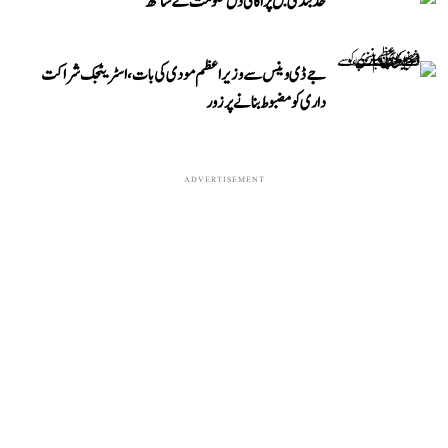
حد بندی بل پر اکالی دل حکومت کے ساتھ
جے ڈی وینس سے وزیر اعظم مودی کی بات، اسٹریٹجک شراکت
داری کو مضبوط بنانے پر زور
ADVERTISEMENT