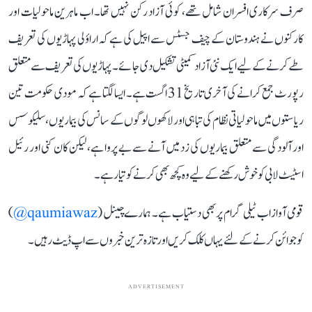
صرف سرکاری افسران شامل تھے، کوئی آزاد رکن نہیں تھا۔ اب ماہرین ماحولیات اور
کارکنوں نے ہندوستان کے چیف جسٹس سے اپیل کی ہے کہ اراؤلی پہاڑیوں کی تعریف
طے کرنے کے لیے ایک نئی آزاد کمیٹی تشکیل دی جائے۔ پہاڑیوں کی تعریف سے متعلق
رپورٹ جمع کرانے کی آخری تاریخ 31 اگست ہے۔ ایسا لگتا ہے کہ مودی حکومت تین
ریاستوں میں ماحولیاتی نظام کی تباہی اور لاکھوں لوگوں کے سانس کی بیماریوں، سلیکوسس
اور آلودگی سے متعلق بیماریوں کی زد میں آنے سے بے پروا ہے، لیکن کان کنی اور رئیل
اسٹیٹ لابی کو خوش رکھنے کے لیے وہ کچھ بھی کرنے کو تیار ہے۔
قومی آواز اب ٹیلی گرام پر بھی دستیاب ہے۔ ہمارے چینل (
qaumiawaz@
)
کو جوائن کرنے کے لئے یہاں کلک کریں اور تازہ ترین خبروں سے اپ ڈیٹ رہیں۔
ADVERTISEMENT