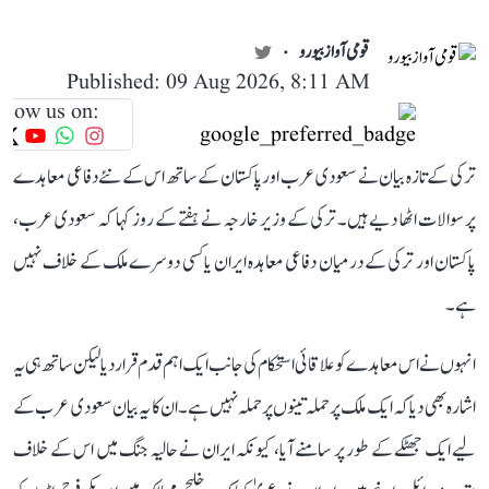
قومی آواز بیورو
Published: 09 Aug 2026, 8:11 AM
llow us on:
ترکی کے تازہ بیان نے سعودی عرب اور پاکستان کے ساتھ اس کے نئے دفاعی معاہدے
پر سوالات اٹھا دیے ہیں۔ ترکی کے وزیر خارجہ نے ہفتے کے روز کہا کہ سعودی عرب،
پاکستان اور ترکی کے درمیان دفاعی معاہدہ ایران یا کسی دوسرے ملک کے خلاف نہیں
ہے۔
انہوں نے اس معاہدے کو علاقائی استحکام کی جانب ایک اہم قدم قرار دیا لیکن ساتھ ہی یہ
اشارہ بھی دیا کہ ایک ملک پر حملہ تینوں پر حملہ نہیں ہے۔ ان کا یہ بیان سعودی عرب کے
لیے ایک جھٹکے کے طور پر سامنے آیا، کیونکہ ایران نے حالیہ جنگ میں اس کے خلاف