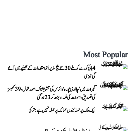
Most Popular
4 ہائی کورٹ کو ملے 30 نئے جج، زیر التوا مقدمات کے تصفیے میں آئے
گی تیزی
گجرات میں ’چاندی پورہ‘ وائرس کی تشویشناک صورتحال، 39 کیسز
کی تصدیق، اموات کی تعداد بڑھ کر 23 ہوگئی
ایک ملک پر حملہ تینوں ممالک پر حملہ نہیں ہے: ترکی