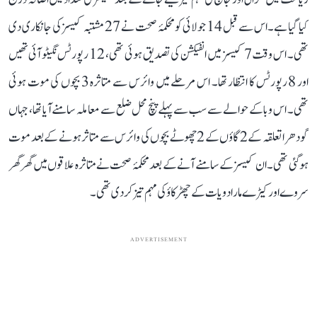
کیا گیا ہے۔ اس سے قبل 14 جولائی کو محکمۂ صحت نے 27 مشتبہ کیسز کی جانکاری دی
تھی۔ اس وقت 7 کیسز میں انفیکشن کی تصدیق ہوئی تھی، 12 رپورٹس نگیٹو آئی تھیں
اور 8 رپورٹس کا انتظار تھا۔ اس مرحلے میں وائرس سے متاثرہ 3 بچوں کی موت ہوئی
تھی۔ اس وبا کے حوالے سے سب سے پہلے پنچ محل ضلع سے معاملہ سامنے آیا تھا، جہاں
گودھرا تعلقہ کے 2 گاؤں کے 2 چھوٹے بچوں کی وائرس سے متاثر ہونے کے بعد موت
ہو گئی تھی۔ ان کیسز کے سامنے آنے کے بعد محکمۂ صحت نے متاثرہ علاقوں میں گھر گھر
سروے اور کیڑے مار ادویات کے چھڑکاؤ کی مہم تیز کر دی تھی۔
ADVERTISEMENT