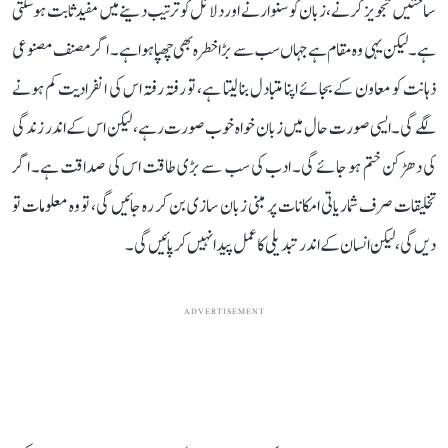
ساختیں تجویز کرنے، زبان کو سنوارنے اور دلائل کو ترتیب دینے میں مفید ثابت ہو سکتی
ہے۔ لیکن یہی وہ مقام ہے جہاں سب سے بڑا خطرہ بھی چھپا ہوا ہے۔ اگر مصنف مصنوعی
ذہانت کو معاون کے بجائے اپنا متبادل بنا لیتا ہے، تو رفتہ رفتہ اس کی انفرادیت کم ہونے
لگے گی۔ ایسی صورت حال میں زبان خواہ خوب صورت رہے، لیکن اس کے اندر زندگی
کی دھڑکن ختم ہو جائے گی۔ ادب کی سب سے بڑی طاقت اس کی صداقت ہے۔ اگر
تخلیقات صرف شماریاتی امکانات پر مبنی زبان سازی بن کر رہ جائیں گی، تو وہ معلومات تو
دیں گی، لیکن انسان کے اندر تبدیلی کا عمل پیدا نہیں کر پائیں گی۔
ADVERTISEMENT