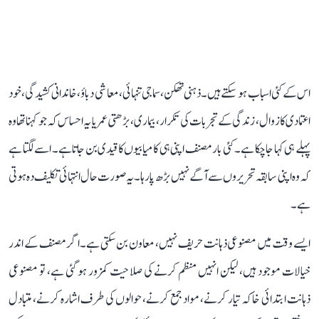
اس کے کئی اسباب ہو سکتے ہیں۔ ذہنی تھکن، سماجی تنہائی، معاشی دباؤ، خاندانی کشیدگی، خود
اعتمادی کا زوال، زندگی کے تجربات کی تکرار، بیماری، بڑھتی عمر یا یہ احساس کہ جو کہنا تھا وہ
پہلے ہی کہا جا چکا ہے۔ کئی بار مصنف اپنی ہی کامیابیوں کا قیدی بن جاتا ہے۔ اسے لگتا ہے
کہ وہ اپنی سابقہ تحریروں سے آگے نہیں بڑھ پا رہا۔ یہ صورت حال انتہائی تکلیف دہ ہوتی
ہے۔
ایسے وقت میں مصنوعی ذہانت حریف نہیں، معاون بن سکتی ہے۔ اگر مصنف کے اندر
خیالات موجود ہیں، لیکن انہیں منظم کرنے کی صلاحیت کمزور ہو گئی ہے، تو مصنوعی
ذہانت ابتدائی خاکہ تیار کرنے، مواد جمع کرنے، حوالوں کی طرف اشارہ کرنے، متبادل