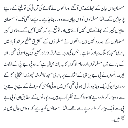
مسلمان اس بیان کے جھانسے میں آگئے اور انھوں نے گائے کی قربانی کی تو لینے کے دینے
پڑ جائیں گے۔ لہٰذا مسلمانوں کو اس بیان سے دور رہنا چاہیے۔ ویسے ابھی تک تو مسلمان
ہمایوں کبیر کے جھانسے میں نہیں آئے ہیں اور توقع ہے کہ نہیں آئیں گے۔ ہمایوں کبیر
مسلمانوں کے ہمدرد نہیں ہیں۔ انھوں نے مسلمانوں کے اکثریتی ضلع مرشد آباد میں
بابری مسجد کا سنگ بنیاد رکھا ہے۔ جس کی وجہ سے فرقہ وارانہ کشیدگی پیدا ہوئی تھی۔ ان
کے بارے میں مسلمانوں اور عام لوگوں کا یہ پختہ خیال ہے کہ وہ بی جے پی کے ایجنٹ
ہیں۔ انھوں نے بی جے پی ہی کے اشارے پر بابری مسجد کا شوشہ چھوڑا۔ انتخابی مہم کے
دوران ان کی ایک ویڈیو وائرل ہوئی تھی جس میں وہ ٹی ایم سی کو ہرانے کے لیے بی جے پی
سے دو ہزار کروڑ روپے کا سودا کرتے نظر آرہے ہیں۔ رپورٹوں کے مطابق ان کو بی جے
پی سے ایک ہزار کروڑ روپے ملے تھے۔ لہٰذا مسلمانوں کو چاہیے کہ وہ اس جال میں نہ
پھنسیں۔