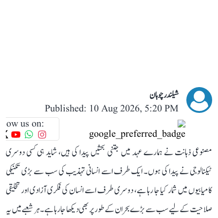
شیلندر چوہان
Published: 10 Aug 2026, 5:20 PM
llow us on:
مصنوعی ذہانت نے ہمارے عہد میں جتنی بحثیں پیدا کی ہیں، شاید ہی کسی دوسری
ٹیکنالوجی نے پیدا کی ہوں۔ ایک طرف اسے انسانی تہذیب کی سب سے بڑی تکنیکی
کامیابیوں میں شمار کیا جا رہا ہے، دوسری طرف اسے انسان کی فکری آزادی اور تخلیقی
صلاحیت کے لیے سب سے بڑے بحران کے طور پر بھی دیکھا جا رہا ہے۔ ہر شعبے میں یہ