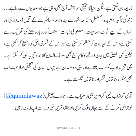
ذریعہ بن سکتی ہے، لیکن احیا کا حقیقی سرچشمہ آج بھی وہی ہے جو صدیوں سے رہا ہے...
زندگی کا گہرا مشاہدہ، مسلسل مطالعہ، خود سے جدوجہد، معاشرے کے تئیں ذمہ داری اور
انسان کے لیے اٹوٹ حساسیت۔ مصنوعی ذہانت مصنف کو دوبارہ لکھنے کی تحریک دے
سکتی ہے، اس کے خیالات کو منظم کر سکتی ہے اور اس کے فکری افق کو وسیع کر سکتی ہے،
لیکن کسی تخلیق میں جان ڈالنے کا کام آج بھی صرف انسان کا زندہ تجربہ ہی کر سکتا ہے۔
یہی تجربہ ادب کو ادب بناتا ہے اور یہی وہ میدان ہے جہاں انسان کی تخلیقی صلاحیت اب
بھی منفرد، ناقابل تغیر اور ناقابل شکست ہے۔
قومی آواز اب ٹیلی گرام پر بھی دستیاب ہے۔ ہمارے چینل (
qaumiawaz@
)
کو جوائن کرنے کے لئے یہاں کلک کریں اور تازہ ترین خبروں سے اپ ڈیٹ رہیں۔
ADVERTISEMENT