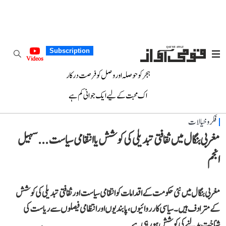
Subscription
Videos
ہجر کو حوصلہ اور وصل کو فرصت درکار
اک محبت کے لیے ایک جوانی کم ہے
فکر و خیالات
مغربی بنگال میں ثقافتی تبدیلی کی کوشش یا انتقامی سیاست...سہیل
انجم
مغربی بنگال میں نئی حکومت کے اقدامات کو انتقامی سیاست اور ثقافتی تبدیلی کی کوشش
کے مترادف ہیں۔ سیاسی کارروائیوں، پابندیوں اور انتظامی فیصلوں سے ریاست کی
شناخت بدلنے کی کوشش ہو رہی ہے