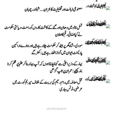
مصنوعی ذہانت اور تخلیقیت کا بحران... شیلندر چوہان
تمل ناڈو میں دھان اور گنے کے کاشت کاروں کو راحت، ریاستی حکومت
نے کیا اضافی رقم کا اعلان
مودی-شاہ گھر پر بیٹھ کر حکومت چلا رہے ہیں اور ہمارے اراکین
پارلیمنٹ ایوان میں آواز اٹھا رہے ہیں: کھڑگے
بہار کے وزیر اعلیٰ سے کہنا چاہتا ہوں کہ آپ بہانہ بنا کر طلبا پر ظلم کرنا
بند کیجیے: عمران پرتاپ گڑھی
قتل معاملہ میں رام رحیم کی بریت کے خلاف سپریم کورٹ میں
عرضی، نوٹس جاری
ADVERTISEMENT