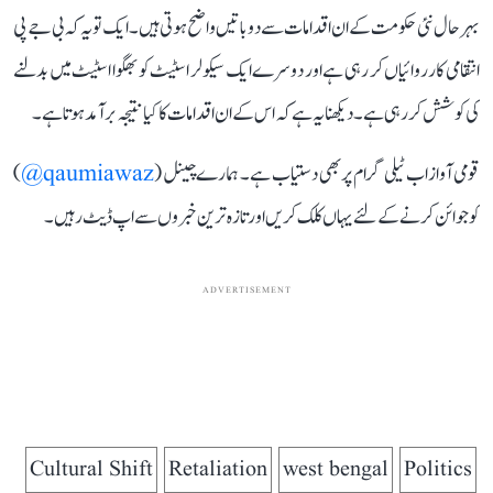
بہرحال نئی حکومت کے ان اقدامات سے دو باتیں واضح ہوتی ہیں۔ ایک تو یہ کہ بی جے پی
انتقامی کارروائیاں کر رہی ہے اور دوسرے ایک سیکولر اسٹیٹ کو بھگوا اسٹیٹ میں بدلنے
کی کوشش کر رہی ہے۔ دیکھنا یہ ہے کہ اس کے ان اقدامات کا کیا نتیجہ برآمد ہوتا ہے۔
قومی آواز اب ٹیلی گرام پر بھی دستیاب ہے۔ ہمارے چینل (
qaumiawaz@
)
کو جوائن کرنے کے لئے یہاں کلک کریں اور تازہ ترین خبروں سے اپ ڈیٹ رہیں۔
ADVERTISEMENT
Cultural Shift
Retaliation
west bengal
Politics