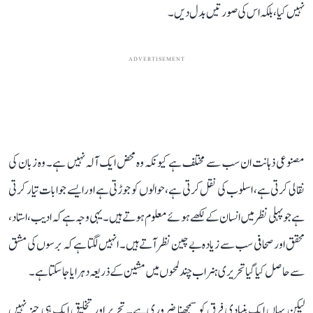
نہیں کیا، بلکہ اس کی صورتیں بدل دیں۔
ADVERTISEMENT
مصنوعی ذہانت ان سب سے مختلف ہے کیونکہ وہ محض ایک آلہ نہیں ہے۔ وہ زبان کی
نقالی کرتی ہے، اسلوب کی نقل کرتی ہے، حوالوں کو جوڑتی ہے اور ایسے جوابات تیار کرتی
ہے جو پہلی نظر میں انسان کے لکھے ہوئے معلوم ہوتے ہیں۔ یہی وجہ ہے کہ ادیب، استاد،
محقق اور صحافی سب سے زیادہ بے چین نظر آتے ہیں۔ انہیں لگتا ہے کہ برسوں کی مشق
سے حاصل کیا گیا تحریری ہنر اب چند لمحوں میں مشین کے ذریعہ دہرایا جا سکتا ہے۔
لیکن یہاں ایک بنیادی فرق کو سمجھنا ضروری ہے۔ تحریر اور تخلیق ایک ہی چیز نہیں