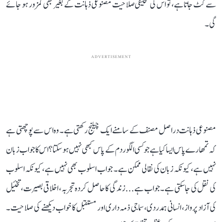
سے کٹ جاتا ہے، تو اس کی تخلیقی صلاحیت مصنوعی ذہانت کے بغیر بھی کمزور ہو جائے
گی۔
ADVERTISEMENT
مصنوعی ذہانت دراصل مصنف کے سامنے ایک چیلنج رکھتی ہے۔ وہ اس سے پوچھتی ہے
کہ تمھارے پاس ایسا کیا ہے جو کسی الگوردم کے پاس کبھی نہیں ہو سکتا؟ اس کا جواب زبان
نہیں ہے، کیونکہ زبان کی نقالی ممکن ہے۔ جواب اسلوب بھی نہیں ہے، کیونکہ اسلوب
کی نقل کی جا سکتی ہے۔ جواب ہے... زندگی کا حاصل کردہ تجربہ، اخلاقی بصیرت، تخئیل
کی آزاد پرواز، انسانی ہمدردی، سماجی ذمہ داری اور مستقبل کا خواب دیکھنے کی صلاحیت۔