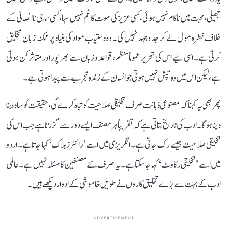
جھیلی، محبت میں ناکام نہیں ہوئی، کسی عزیز کی موت کا غم نہیں سہا، کسی سماجی ناانصافی کے
خلاف خطرہ مول لے کر جدوجہد نہیں کی۔ وہ دستیاب مواد کی بنیاد پر ممکنہ زبان تخلیق
کرتی ہے۔ اسی لیے اس کی تحریر عموماً منظم، قواعد و زبان سے بھرپور اور متاثر کن ہوتی
ہے، لیکن اس میں وہ تپش نہیں ہوتی جو انسان کے زندہ تجربے سے پیدا ہوتی ہے۔
پھر بھی یہ کہنا کہ مصنوعی ذہانت صرف تخلیقی صلاحیت کو تباہ کرے گی، حقیقت کو سادہ بنا
دینا ہوگا۔ ادب کی تاریخ بتاتی ہے کہ تقریباً ہر مصنف ایسے دور سے گزرتا ہے جب اس کی
تخلیقی صلاحیت جیسے رک جاتی ہے۔ انگریزی میں اسے ’رائٹرز بلاک‘ کہا جاتا ہے۔ اردو
میں اسے ’تخلیقی رکاوٹ‘ کہا جا سکتا ہے۔ یہ صرف نئے مصنفین کا مسئلہ نہیں ہے۔ عالمی
ادب کے بہت سے بڑے تخلیق کاروں نے طویل خاموشی کے ادوار دیکھے ہیں۔
ADVERTISEMENT