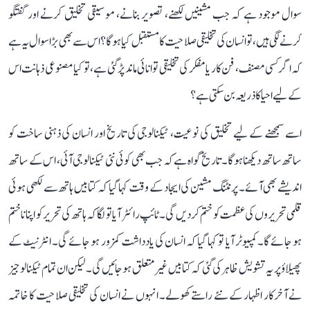
سوال موجود ہے کہ جب مشینیں لکھنے، تصویر بنانے، موسیقی تخلیق کرنے اور گفتگو
کرنے لگی ہیں، تو انسان کی تخلیقی صلاحیت کا مستقبل کیا ہوگا؟ اس سے بھی بڑا سوال یہ ہے
کہ اگر کسی مصنف، فن کار یا مفکر کی تخلیقی توانائی ماند پڑ گئی ہے، تو کیا مصنوعی ذہانت اس
کے لیے احیا کا ذریعہ بن سکتی ہے؟
اسے سمجھنے کے لیے تخلیق کی نوعیت، ٹیکنالوجی کی تاریخ اور انسان کی ذہنی ساخت کو
ساتھ ساتھ دیکھنا ہوگا۔ تاریخ گواہ ہے کہ جب بھی کوئی نئی ٹیکنالوجی آئی، اس کے ساتھ
اندیشے بھی آئے۔ پرنٹنگ مشین کی ایجاد کے وقت کہا گیا کہ کتابیں ہاتھ سے لکھی ہوئی
قلمی تحریروں کی عظمت کو ختم کر دیں گی۔ ٹائپ رائٹر آیا تو لگا کہ ہاتھ کی تحریر کو اپنانا ختم
ہو جائے گا۔ کمپیوٹر آیا تو کہا گیا کہ انسان کی یادداشت کمزور ہو جائے گی۔ انٹرنیٹ کے
پھیلاؤ پر یہ تشویش ظاہر کی گئی کہ کتابیں غیر متعلق ہو جائیں گی۔ لیکن ان تمام ٹیکنالوجیز
نے آخرکار اظہار کے نئے راستے کھولے۔ انہوں نے انسان کی تخلیقی صلاحیت کا خاتمہ