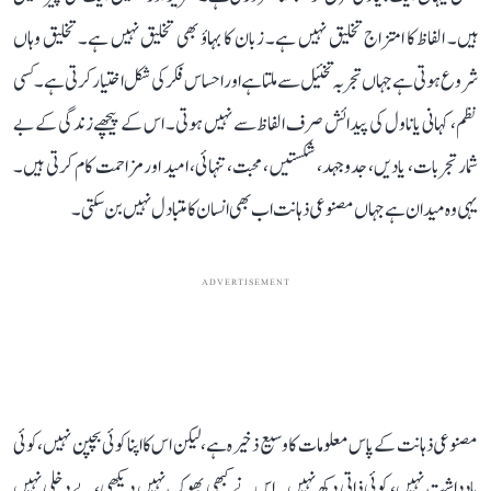
ہیں۔ الفاظ کا امتزاج تخلیق نہیں ہے۔ زبان کا بہاؤ بھی تخلیق نہیں ہے۔ تخلیق وہاں
شروع ہوتی ہے جہاں تجربہ تخئیل سے ملتا ہے اور احساس فکر کی شکل اختیار کرتی ہے۔ کسی
نظم، کہانی یا ناول کی پیدائش صرف الفاظ سے نہیں ہوتی۔ اس کے پیچھے زندگی کے بے
شمار تجربات، یادیں، جدوجہد، شکستیں، محبت، تنہائی، امید اور مزاحمت کام کرتی ہیں۔
یہی وہ میدان ہے جہاں مصنوعی ذہانت اب بھی انسان کا متبادل نہیں بن سکتی۔
ADVERTISEMENT
مصنوعی ذہانت کے پاس معلومات کا وسیع ذخیرہ ہے، لیکن اس کا اپنا کوئی بچپن نہیں، کوئی
یادداشت نہیں، کوئی ذاتی دکھ نہیں۔ اس نے کبھی بھوک نہیں دیکھی، بے دخلی نہیں