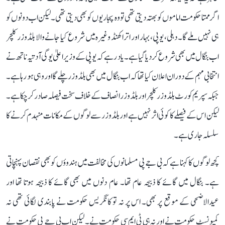
اگر ممتا حکومت اماموں کو بھتہ دیتی تھی تو وہ پجاریوں کو بھی دیتی تھی۔ لیکن اب دونوں کو
ہی نہیں ملے گا۔ دہلی، یوپی، بہار اور اتراکھنڈ وغیرہ میں شروع کیا جانے والا بلڈوزر کلچر
اب بنگال میں بھی شروع کر دیا گیا ہے۔ یاد رہے کہ یوپی کے وزیر اعلیٰ یوگی آدتیہ ناتھ نے
انتخابی مہم کے دوران اعلان کیا تھا کہ اب بنگال میں بھی بلڈوزر چلے گا اور وہی ہو رہا ہے۔
جبکہ سپریم کورٹ بلڈوزر کلچر اور بلڈوزر انصاف کے خلاف سخت فیصلہ صادر کر چکا ہے۔
لیکن اس کے فیصلے کا کوئی اثر نہیں ہے اور بلڈوزر سے لوگوں کے مکانات منہدم کرنے کا
سلسلہ جاری ہے۔
کچھ لوگوں کا کہنا ہے کہ بی جے پی مسلمانوں کی مخالفت میں ہندوؤں کو بھی نقصان پہنچاتی
ہے۔ بنگال میں گائے کا ذبیحہ عام تھا۔ عام دنوں میں بھی گائے کا ذبیحہ ہوتا تھا اور
عیدالاضحی کے موقع پر بھی۔ اس پر نہ تو کانگریس حکومت نے پابندی لگائی تھی نہ
کمیونسٹ حکومت نے اور نہ ہی ٹی ایم سی حکومت نے۔ لیکن اب بی جے پی حکومت نے