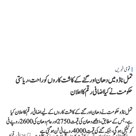
قومی خبریں
تمل ناڈو میں دھان اور گنے کے کاشت کاروں کو راحت، ریاستی
حکومت نے کیا اضافی رقم کا اعلان
تمل ناڈو حکومت نے دھان اور گنے کے کاشت کاروں کے لیے اضافی رقم کا اعلان کیا
ہے، جس کے مطابق، اچھے دھان کی قیمت 2750 اور عام دھان کی 2600 روپے فی
کوئنٹل ہوگی، جبکہ گنے کی قیمت 4000 روپے فی ٹن ہو گئی ہے