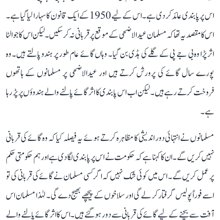
اس پر پابندی عائد کر دی ہے۔ اس کے لیے 1950 کے ایک قانون کا سہارا لیا گیا ہے۔
اس کا مقصد یہ تھا کہ مسلمان عیدالاضحی کے موقع پر قربانی نہ کر سکیں۔ لیکن اس کا جو الٹا
اثر پڑا وہ بی جے پی کے گلے کی ہڈی بن گیا۔ وہاں گائے عام طور پر ہندو پالتے ہیں۔ وہ
پورے سال گائے کی پرورش کرتے ہیں اور عیدالاضحی پر مسلمانوں کے ہاتھوں
فروخت کرتے رہے ہیں۔ لیکن اب اس پابندی کا اثر گائے پالنے والے ہندوؤں پر پڑ رہا
ہے۔
مسلمانوں نے انتہائی دور اندیشی کا مظاہرہ کرتے ہوئے یہ فیصلہ کیا کہ وہ گائے کی قربانی
نہیں کریں گے۔ ان کا کہنا ہے کہ حکومت نے اس پر پابندی لگا دی ہے اور ہم حکومتی حکم
پر عمل کریں گے۔ اس میں کوئی شک نہیں کہ اگر کسی مسلمان نے گائے کی قربانی کی تو
اسے فوراً پولیس گرفتار کر لے گی اور سلاخوں کے پیچھے بھیج دے گی۔ لہٰذا مسلمان اس
آفت سے بچنے کے لیے گائے کی قربانی سے دور ہو گئے ہیں۔ اس کا اثر گائے پالنے والے