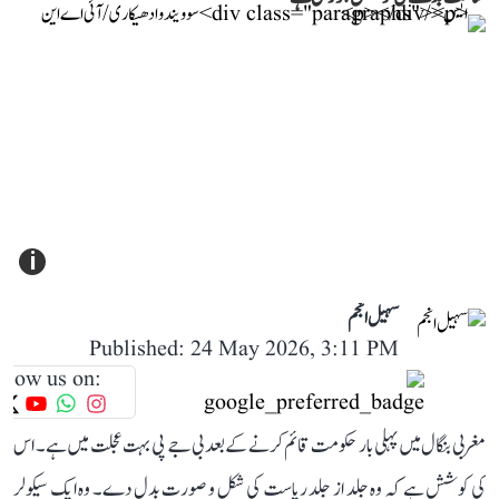
i
سہیل انجم
Published: 24 May 2026, 3:11 PM
llow us on:
مغربی بنگال میں پہلی بار حکومت قائم کرنے کے بعد بی جے پی بہت عجلت میں ہے۔ اس
کی کوشش ہے کہ وہ جلد از جلد ریاست کی شکل و صورت بدل دے۔ وہ ایک سیکولر