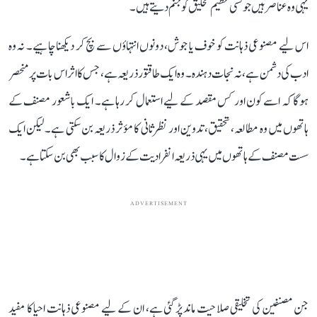
یہی وہ عناصر ہیں جو کسی عظیم تخلیق کو جنم دیتے ہیں۔
اس لیے مصنوعی ذہانت کو خوف یا جوش، دونوں انتہاؤں سے بچ کر دیکھنا چاہیے۔ نہ وہ
ادب کی دشمن ہے، نہ نجات دہندہ۔ وہ ایک طاقتور ذریعہ ہے، جس کا اثر اس بات پر منحصر
ہوگا کہ اسے کون اور کس مقصد کے لیے استعمال کر رہا ہے۔ ایک باشعور مصنف کے
ہاتھوں میں وہ مطالعہ، تحقیق، تدوین اور نظرثانی کا مؤثر ذریعہ بن سکتی ہے۔ لیکن ایک
سست مصنف کے ہاتھوں میں یہی ذریعہ انفرادیت کے زوال کا سبب بھی بن سکتا ہے۔
ADVERTISEMENT
جن مصنفین کی تخلیقی صلاحیت ماند پڑ گئی ہے، ان کے لیے مصنوعی ذہانت احیا کا مفید