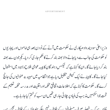
ADVERTISEMENT
وزیر اعلیٰ سوویندو ادھیکاری نے حکومت میں آنے کے نو دن بعد ہی اماموں اور پجاریوں
کو حکومت کی جانب سے دیا جانے والا بھتہ بند کرنے کا حکم جاری کر دیا۔ یکم جون سے بھتہ
بند کر دیا جائے گا۔ ان کا کہنا ہے کہ ٹیکس دہندگان کا پیسہ عوامی فلاح و بہبود میں استعمال
کیا جائے گا۔ کابینہ نے ایک کمیشن تشکیل دیا ہے جو انتظامیہ میں مبینہ بدعنوانیوں کی جانچ
کرے گا۔ حکومت کا کہنا ہے کہ اطلاعات و ثقافتی محکمہ اور اقلیت اور مدرسہ محکمہ تعلیم کے
تحت جو اسکیمیں مذہب کی بنیاد پر چلائی جا رہی تھیں ان سب کو ختم کیا جا رہا ہے۔
ظاہر ہے کہ یہ فیصلہ صرف مسلمانوں کے خلاف نہیں بلکہ ہندوؤں کے خلاف بھی ہے۔