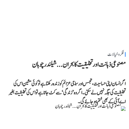
فکر و خیالات
مصنوعی ذہانت اور تخلیقیت کا بحران... شیلندر چوہان
اگر انسان اپنی حساسیت، تجسس اور سماجی عزائم کو زندہ رکھتا ہے تو کوئی مشین اس کی
تخلیقیت کی جگہ نہیں لے سکتی۔ اگر وہ ’زندگی‘ سے کٹ جاتا ہے تو اس کی تخلیقیت بغیر
اے آئی کے بھی ختم ہو جائے گی۔