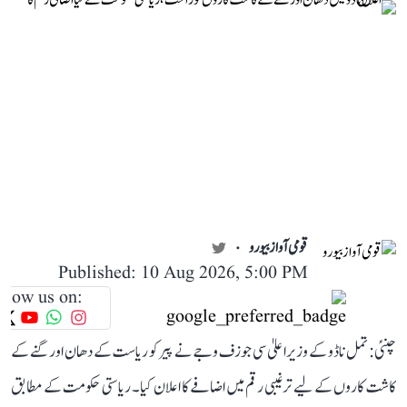
قومی آواز بیورو
Published: 10 Aug 2026, 5:00 PM
llow us on:
چنئی: تمل ناڈو کے وزیر اعلیٰ سی جوزف وجے نے پیر کو ریاست کے دھان اور گنے کے
کاشت کاروں کے لیے ترغیبی رقم میں اضافے کا اعلان کیا۔ ریاستی حکومت کے مطابق