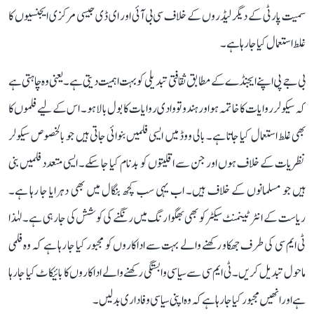
سمیت پارٹی کے دیگر لیڈروں کے خلاف سی بی آئی اور ای ڈی جیسی مرکزی ایجنسیوں کا
غلط استعمال کیا جا رہا ہے۔
بی جے پی اپنے ایجنڈے کے مطابق ثقافتی تبدیلی کو بہت اہمیت دیتی ہے۔ یعنی وہ چاہتی ہے
کہ سیکولر روایات کا خاتمہ ہو اور ہندوتو وادی روایات کا بول بالا ہو۔ اس کے لیے فلموں کا
بھی غلط استعمال کیا جاتا ہے۔ بالی ووڈ میں ایسی فلمیں بنوائی جاتی ہیں جو بالخصوص سیکولر
نظریات کے خلاف ہوں اور جن سے اقلیتوں کو بدنام کیا جا سکے۔ ایسی متعدد فلمیں بنی
ہیں جو مسلمانوں کے خلاف ہیں۔ اب یہی سب کچھ بنگال میں بھی دہرایا جا رہا ہے۔
ریاست کے انٹرٹینمنٹ سیکٹر کو بھی بھگوا رنگ میں رنگنے کی کوشش کی جا رہی ہے۔ لہٰذا
ٹی ایم سی کی طرف جھکاو رکھنے والے بہت سے اداکاروں کو مجبور کیا جا رہا ہے کہ وہ فلمی
ماحول تبدیل کریں۔ ٹی ایم سی سے سیاسی وابستگی رکھنے والے اداکاروں کا بائیکاٹ کیا جا رہا
ہے اور انھیں مجبور کیا جا رہا ہے کہ وہ اپنی سیاسی وفاداری بدلیں۔