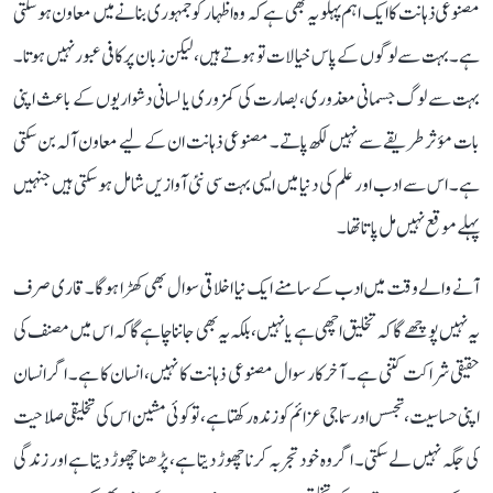
مصنوعی ذہانت کا ایک اہم پہلو یہ بھی ہے کہ وہ اظہار کو جمہوری بنانے میں معاون ہو سکتی
ہے۔ بہت سے لوگوں کے پاس خیالات تو ہوتے ہیں، لیکن زبان پر کافی عبور نہیں ہوتا۔
بہت سے لوگ جسمانی معذوری، بصارت کی کمزوری یا لسانی دشواریوں کے باعث اپنی
بات مؤثر طریقے سے نہیں لکھ پاتے۔ مصنوعی ذہانت ان کے لیے معاون آلہ بن سکتی
ہے۔ اس سے ادب اور علم کی دنیا میں ایسی بہت سی نئی آوازیں شامل ہو سکتی ہیں جنہیں
پہلے موقع نہیں مل پاتا تھا۔
آنے والے وقت میں ادب کے سامنے ایک نیا اخلاقی سوال بھی کھڑا ہوگا۔ قاری صرف
یہ نہیں پوچھے گا کہ تخلیق اچھی ہے یا نہیں، بلکہ یہ بھی جاننا چاہے گا کہ اس میں مصنف کی
حقیقی شراکت کتنی ہے۔ آخرکار سوال مصنوعی ذہانت کا نہیں، انسان کا ہے۔ اگر انسان
اپنی حساسیت، تجسس اور سماجی عزائم کو زندہ رکھتا ہے، تو کوئی مشین اس کی تخلیقی صلاحیت
کی جگہ نہیں لے سکتی۔ اگر وہ خود تجربہ کرنا چھوڑ دیتا ہے، پڑھنا چھوڑ دیتا ہے اور زندگی