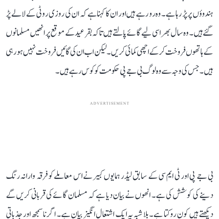
ہندوؤں پر پڑ رہا ہے۔ وہ رو رہے ہیں اور ان کا کہنا ہے کہ ان کی روزی روٹی کے لالے پڑ
گئے ہیں۔ وہ سال بھر اسی لیے گائے پالتے ہیں تاکہ بقرعید کے موقع پر انھیں مسلمانوں
کے ہاتھوں فروخت کرکے اچھی کمائی کریں۔ لیکن اب ان کی گائیں فروخت نہیں ہو رہی
ہیں۔ جس کی وجہ سے وہ لوگ بی جے پی حکومت کو کوس رہے ہیں۔
ADVERTISEMENT
بی جے پی اور ٹی ایم سی کے سابق لیڈر ہمایوں کبیر نے اس معاملے کو فرقہ وارانہ رنگ
دینے کی کوشش کی ہے۔ انھوں نے بیان دیا ہے کہ مسلمان گائے کی قربانی کریں گے
دیکھتے ہیں کون روکتا ہے۔ بلا شبہ یہ ایک اشتعال انگیز بیان ہے۔ اگر ناسمجھ اور جذباتی