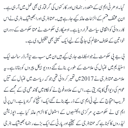
گیا۔ ادھر ٹی ایم سی کے متعدد رہنماؤں اور کارکنوں کی گرفتاری بھی عمل میں آرہی ہے۔
ان پر مختلف قسم کے الزامات عائد کیے جا رہے ہیں۔ ممتا بنرجی اور ابھیشیک بنرجی نے اس
کارروائی کو انتقامی سیاست قرار دیا ہے۔ ادھیکاری حکومت نے ممتا حکومت کے دوران
خواتین کے خلاف مظالم کی جانچ کے لیے ایک کمیٹی بھی تشکیل دی ہے۔
بی جے پی حکومت نے جو احکامات جاری کیے ہیں ان میں سب سے نیا آرڈر سالٹ لیک
اسٹیڈیم میں فٹبال کی علامت کے طور پر بنائے گئے دو دیو ہیکل پیروں کو ہٹانا ہے۔ یہ
علامت ممتا بنرجی نے 2017 میں تعمیر کروائی تھی جو کہ ریاست میں فٹبال کے تئیں
عوام کی دیوانگی کا پتا دیتی ہے۔ اس کے علاوہ فوج نے کولکاتا میں گاندھی جی کے مجسمے کے
قریب احتجاج کے لیے ٹی ایم سی کے ذریعے بنائے گئے ایک اسٹیج کو گرا دیا ہے۔ اس پر ٹی
ایم سی نے حکومت پر مرکزی ایجنسیوں کے استعمال کا الزام عائد کیا ہے۔ اپوزیشن
لیڈروں کا کہنا ہے کہ ممتا بنرجی کے بھتیجے اور پارٹی کے ایک بڑے رہنما ابھیشیک بنرجی