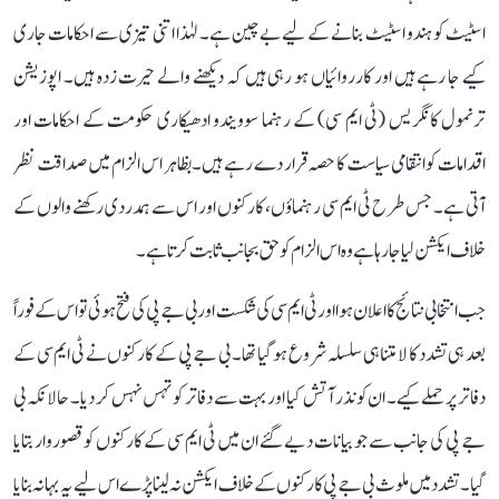
اسٹیٹ کو ہندو اسٹیٹ بنانے کے لیے بے چین ہے۔ لہٰذا اتنی تیزی سے احکامات جاری
کیے جا رہے ہیں اور کارروائیاں ہو رہی ہیں کہ دیکھنے والے حیرت زدہ ہیں۔ اپوزیشن
ترنمول کانگریس (ٹی ایم سی) کے رہنما سوویندو ادھیکاری حکومت کے احکامات اور
اقدامات کو انتقامی سیاست کا حصہ قرار دے رہے ہیں۔ بظاہر اس الزام میں صداقت نظر
آتی ہے۔ جس طرح ٹی ایم سی رہنماؤں، کارکنوں اور اس سے ہمدردی رکھنے والوں کے
خلاف ایکشن لیا جا رہا ہے وہ اس الزام کو حق بجانب ثابت کرتا ہے۔
جب انتخابی نتائج کا اعلان ہوا اور ٹی ایم سی کی شکست اور بی جے پی کی فتح ہوئی تو اس کے فوراً
بعد ہی تشدد کا لامتناہی سلسلہ شروع ہو گیا تھا۔ بی جے پی کے کارکنوں نے ٹی ایم سی کے
دفاتر پر حملے کیے۔ ان کو نذر آتش کیا اور بہت سے دفاتر کو تہس نہس کر دیا۔ حالانکہ بی
جے پی کی جانب سے جو بیانات دیے گئے ان میں ٹی ایم سی کے کارکنوں کو قصوروار بتایا
گیا۔ تشدد میں ملوث بی جے پی کارکنوں کے خلاف ایکشن نہ لینا پڑے اس لیے یہ بہانہ بنایا