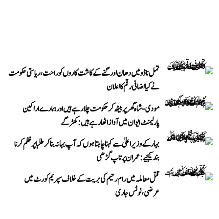
تمل ناڈو میں دھان اور گنے کے کاشت کاروں کو راحت، ریاستی حکومت
نے کیا اضافی رقم کا اعلان
مودی-شاہ گھر پر بیٹھ کر حکومت چلا رہے ہیں اور ہمارے اراکین
پارلیمنٹ ایوان میں آواز اٹھا رہے ہیں: کھڑگے
بہار کے وزیر اعلیٰ سے کہنا چاہتا ہوں کہ آپ بہانہ بنا کر طلبا پر ظلم کرنا
بند کیجیے: عمران پرتاپ گڑھی
قتل معاملہ میں رام رحیم کی بریت کے خلاف سپریم کورٹ میں
عرضی، نوٹس جاری