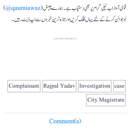
قومی آواز اب ٹیلی گرام پر بھی دستیاب ہے۔ ہمارے چینل (
qaumiawaz@
)
کو جوائن کرنے کے لئے یہاں کلک کریں اور تازہ ترین خبروں سے اپ ڈیٹ رہیں۔
ADVERTISEMENT
Complainant
Rajpal Yadav
Investigation
case
City Magistrate
Comment(s)