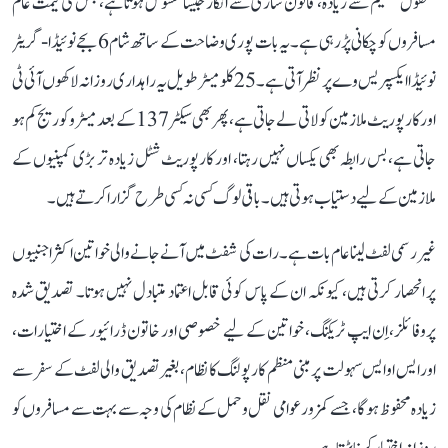
معقول تقسیم سے زیادہ، قانون سازی سے انکار جیسا محسوس ہوتا ہے، جس کی قیمت عام
مسافروں کو چکانی پڑ رہی ہے۔ یہ بات پوری وضاحت کے ساتھ شام 6 بجے نوئیڈا-گریٹر
نوئیڈا ایکسپریس وے پر نظر آتی ہے۔ 25 کلومیٹر طویل یہ راہداری روزانہ لاکھوں آئی ٹی
اور کارپوریٹ ملازمین کو لاتی لے جاتی ہے، پھر بھی سیکٹر 137 کے بعد میٹرو کوریج کم ہو
جاتی ہے، بس رابطہ بھی یکساں نہیں رہتا، اور کارپوریٹ شٹل زیادہ تر بڑی کمپنیوں کے
ملازمین کے لیے دستیاب ہوتی ہیں۔ باقی لوگ کسی نہ کسی طرح گزارا کرتے ہیں۔
غیر رسمی لفٹ لینا عام بات ہے۔ رات کی شفٹ میں آنے جانے والی خواتین اکثر اجنبیوں
پر انحصار کرتی ہیں، کیونکہ ان کے پاس کوئی قابل اعتماد متبادل نہیں ہوتا۔ تصدیق شدہ
پروفائلز، اِن ایپ ٹریکنگ، خواتین کے لیے خصوصی اور خاتون ڈرائیور کے اختیارات،
اور ایس او ایس سہولت پر مبنی منظم کار پولنگ کا نظام، بغیر تصدیق والی لفٹ کے سفر سے
زیادہ محفوظ ہوگا، جسے کمزور عوامی نقل و حمل کے نظام کی وجہ سے بہت سے مسافروں کو