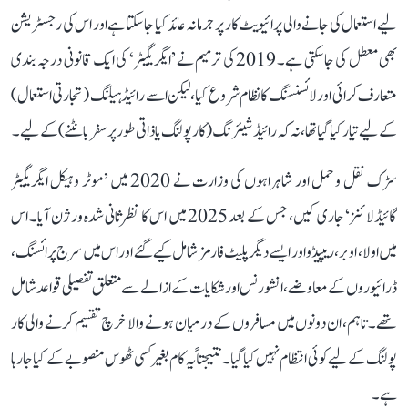
لیے استعمال کی جانے والی پرائیویٹ کار پر جرمانہ عائد کیا جا سکتا ہے اور اس کی رجسٹریشن
بھی معطل کی جا سکتی ہے۔ 2019 کی ترمیم نے ’ایگریگیٹر‘ کی ایک قانونی درجہ بندی
متعارف کرائی اور لائسنسنگ کا نظام شروع کیا، لیکن اسے رائیڈ ہیلنگ (تجارتی استعمال)
کے لیے تیار کیا گیا تھا، نہ کہ رائیڈ شیئرنگ (کار پولنگ یا ذاتی طور پر سفر بانٹنے) کے لیے۔
سڑک نقل و حمل اور شاہراہوں کی وزارت نے 2020 میں ’موٹر وہیکل ایگریگیٹر
گائیڈلائنز‘ جاری کیں، جس کے بعد 2025 میں اس کا نظرثانی شدہ ورژن آیا۔ اس
میں اولا، اوبر، ریپیڈو اور ایسے دیگر پلیٹ فارمز شامل کیے گئے اور اس میں سرج پرائسنگ،
ڈرائیوروں کے معاوضے، انشورنس اور شکایات کے ازالے سے متعلق تفصیلی قواعد شامل
تھے۔ تاہم، ان دونوں میں مسافروں کے درمیان ہونے والا خرچ تقسیم کرنے والی کار
پولنگ کے لیے کوئی انتظام نہیں کیا گیا۔ نتیجتاً یہ کام بغیر کسی ٹھوس منصوبے کے کیا جا رہا
ہے۔