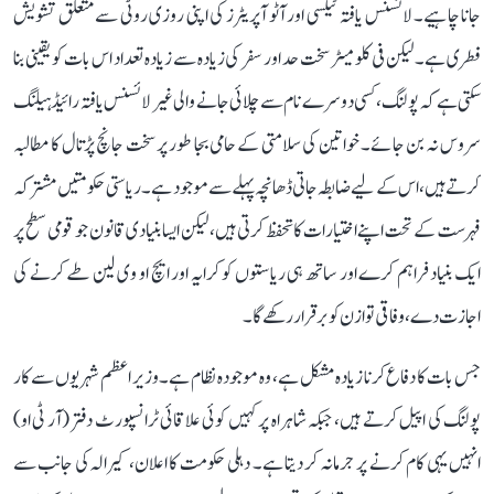
جانا چاہیے۔ لائسنس یافتہ ٹیکسی اور آٹو آپریٹرز کی اپنی روزی روٹی سے متعلق تشویش
فطری ہے۔ لیکن فی کلومیٹر سخت حد اور سفر کی زیادہ سے زیادہ تعداد اس بات کو یقینی بنا
سکتی ہے کہ پولنگ، کسی دوسرے نام سے چلائی جانے والی غیر لائسنس یافتہ رائیڈ ہیلنگ
سروس نہ بن جائے۔ خواتین کی سلامتی کے حامی بجا طور پر سخت جانچ پڑتال کا مطالبہ
کرتے ہیں، اس کے لیے ضابطہ جاتی ڈھانچہ پہلے سے موجود ہے۔ ریاستی حکومتیں مشترکہ
فہرست کے تحت اپنے اختیارات کا تحفظ کرتی ہیں، لیکن ایسا بنیادی قانون جو قومی سطح پر
ایک بنیاد فراہم کرے اور ساتھ ہی ریاستوں کو کرایہ اور ایچ او وی لین طے کرنے کی
اجازت دے، وفاقی توازن کو برقرار رکھے گا۔
جس بات کا دفاع کرنا زیادہ مشکل ہے، وہ موجودہ نظام ہے۔ وزیر اعظم شہریوں سے کار
پولنگ کی اپیل کرتے ہیں، جبکہ شاہراہ پر کہیں کوئی علاقائی ٹرانسپورٹ دفتر (آر ٹی او)
انہیں یہی کام کرنے پر جرمانہ کر دیتا ہے۔ دہلی حکومت کا اعلان، کیرالہ کی جانب سے