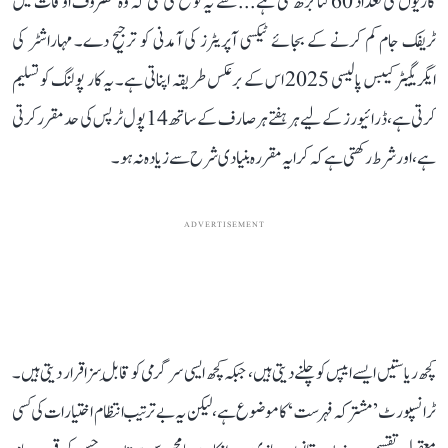
گاڑیوں کی تعداد 60 گنا بڑھ گئی ہے... سے یہ توقع کی گئی کہ وہ مصروف اوقات میں
ٹریفک جام کم کرنے کے بجائے ٹیکسی آپریٹرز کی آمدنی کو ترجیح دے۔ مہاراشٹر کی
ایگریگیٹر کیبس پالیسی 2025 اس کے برعکس طریقہ اپناتی ہے۔ یہ کار پولنگ کو تسلیم
کرتی ہے، ڈرائیورز کے لیے ہر ہفتے ہر صارف کے ساتھ 14 پول ٹرپس کی حد مقرر کرتی
ہے، اور شرط رکھتی ہے کہ کرایہ مقررہ بنیادی شرح سے زیادہ نہ ہو۔
ADVERTISEMENT
کچھ ریاستیں ایسے ایپس کو چلنے دیتی ہیں، جبکہ کچھ ایسی سرگرمی کو قابلِ سزا قرار دیتی ہیں۔
ٹرانسپورٹ ’مشترکہ فہرست‘ کا موضوع ہے، لیکن یہ بے ترتیب انتظام اختیارات کی کسی