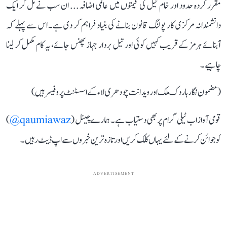
مقرر کردہ حدود اور خام تیل کی قیمتوں میں عالمی اضافہ... ان سب نے مل کر ایک
دانشمندانہ مرکزی کار پولنگ قانون بنانے کی بنیاد فراہم کر دی ہے۔ اس سے پہلے کہ
آبنائے ہرمز کے قریب کہیں کوئی اور تیل بردار جہاز پھنس جائے، یہ کام مکمل کر لینا
چاہیے۔
(مضمون نگار ہاردک ملک اور ویدانت چودھری لاء کے اسسٹنٹ پروفیسر ہیں)
قومی آواز اب ٹیلی گرام پر بھی دستیاب ہے۔ ہمارے چینل (
qaumiawaz@
)
کو جوائن کرنے کے لئے یہاں کلک کریں اور تازہ ترین خبروں سے اپ ڈیٹ رہیں۔
ADVERTISEMENT