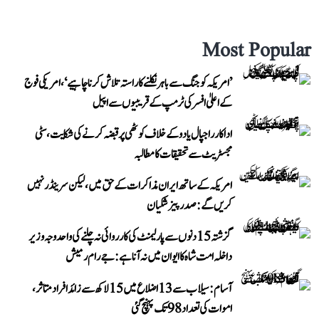
Most Popular
’امریکہ کو جنگ سے باہر نکلنے کا راستہ تلاش کرنا چاہیے‘، امریکی فوج
کے اعلیٰ افسر کی ٹرمپ کے قریبیوں سے اپیل
اداکار راجپال یادو کے خلاف کوٹھی پر قبضہ کرنے کی شکایت، سٹی
مجسٹریٹ سے تحقیقات کا مطالبہ
امریکہ کے ساتھ ایران مذاکرات کے حق میں، لیکن سرینڈر نہیں
کریں گے: صدر پیزشکیان
گزشتہ 15 دنوں سے پارلیمنٹ کی کارروائی نہ چلنے کی واحد وجہ وزیر
داخلہ امت شاہ کا ایوان میں نہ آنا ہے: جے رام رمیش
آسام: سیلاب سے 13 اضلاع میں 15 لاکھ سے زائد افراد متاثر،
اموات کی تعداد 98 تک پہنچ گئی