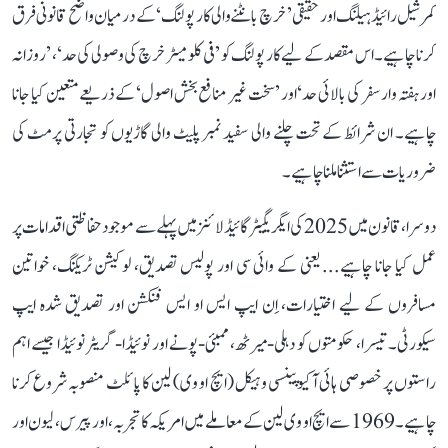
کمرشیل رائیڈ ہیلنگ اور حقیقی ’خرچ بانٹنے والی کار پولنگ‘ کے درمیان واضح قانونی فرق
کرنا چاہیے۔ اس مقصد کے لیے کار پولنگ کو ’فی کلومیٹر خرچ کی وصولی کی حد‘، ’روزانہ
اور ہفتہ وار سفر کی بالائی حد‘ اور ’سخت غیر منافع بخش اصول‘ کے ذریعے متعین کیا جانا
چاہیے۔ ان شرائط کے تحت چلنے والی سفید نمبر پلیٹ والی گاڑیوں کو تجارتی پرمٹ کی
ضروریات سے استثنا ملنا چاہیے۔
دوسرا، قانون میں 2025 کی ایگریگیٹر گائیڈلائنز میں پہلے سے موجود حفاظتی اقدامات پر
عمل کیا جانا چاہیے... یعنی کے وائی سی اور پولیس تصدیق، لوکیشن ٹریکنگ، خواتین
مسافروں کے لیے اختیارات، اِن ایپ ایس او ایس فنکشن اور تصدیق شدہ ایپ
سیکورٹی۔ تیسرا، حکومتوں کو دہلی-میرٹھ، ممبئی-پونے اور نوئیڈا-گریٹر نوئیڈا جیسے اہم
راستوں پر خصوصی ہائی آکیوپینسی وہیکل (ایچ او وی) لین کا پائلٹ منصوبہ شروع کرنا
چاہیے۔ 1969 سے ایچ او وی لین کے معاملے میں امریکہ کا تجربہ، اور پیرس، لیون اور