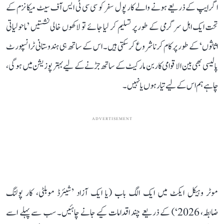
اگر ایپ کے ذریعے ہونے والے کار پول سفر کو سی سی ٹی ایس آف سیٹ میکانزم کے
تحت ایک اہل سرگرمی کے طور پر تسلیم کر لیا جائے تو لاکھوں خالی نشستیں ’ماحولیاتی
اثاثوں‘ کے طور پر کام کرنا شروع کر سکتی ہیں۔ اس کے ساتھ ہی ہندوستانی ٹرانسپورٹ
پالیسی بھی بین الاقوامی کاربن مارکیٹ کے ساتھ جڑنے کے لیے بہتر پوزیشن میں ہوگی،
چاہے ہم اس کے لیے تیار ہوں یا نہیں۔
ADVERTISEMENT
موٹر وہیکل ایکٹ میں ایک الگ باب (یا ایک آزاد ’شیئرڈ موبلٹی، کار پولنگ
ضابطہ، 2026‘) کے ذریعے چند اقدامات کیے جانے چاہئیں۔ سب سے پہلے اسے