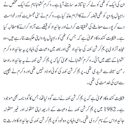
ان کی ایک کوٹھی کو لے کر نیا تنازعہ سامنے آیا ہے۔ وکرم کشواہا نام کے ایک شخص نے
راجپال یادو پر کوٹھی قبضہ کرنے کا الزام عائد کیا ہے۔ وکرم نے سٹی مجسٹریٹ کو درخواست
دے کر پورے معاملے کی تحقیقات کرانے اور جائیداد کو قبضے سے آزاد کرانے کا مطالبہ کیا
ہے۔ شکایت کنندہ کا دعویٰ ہے کہ جس کوٹھی کو راجپال یادو اپنی ملکیت بتا رہے ہیں، وہ
مجاہد آزادی پریم کرشن کھنہ کی جائیداد تھی اور بعد میں وصیت کی بنیاد پر یہ جائیداد وکرم
کشواہا کے حصے میں آئی۔ وکرم کشواہا نے دعویٰ کیا کہ پریم کرشن کھنہ نے یہ جائیداد رادھا
رمن سیٹھ سے خریدی تھی۔ پریم کرشن کھنہ کی کوئی اولاد نہیں تھی اور وکرم نے بچپن
سے ان کی خدمت کی تھی۔
شکایت کنندہ کا دعویٰ ہے کہ پریم کرشن کھنہ نے اسے گود لیا تھا، جس کا گود نامہ بھی موجود
ہے۔ 1982 میں پریم کرشن کھنہ نے وصیت کے ذریعہ اپنی منقولہ اور غیر منقولہ
جائیداد اس کے نام کر دی تھی۔ اسی بنیاد پر وہ خود کو پریم کرشن کھنہ کی جائیداد کا وارث بتا