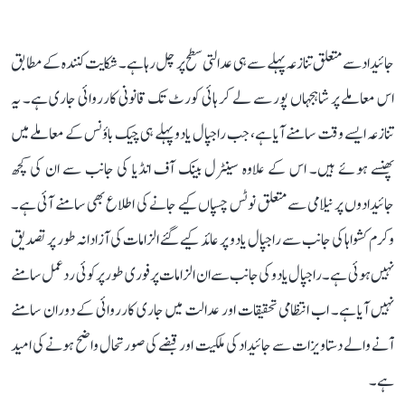
جائیداد سے متعلق تنازعہ پہلے سے ہی عدالتی سطح پر چل رہا ہے۔ شکایت کنندہ کے مطابق
اس معاملے پر شاہجہاں پور سے لے کر ہائی کورٹ تک قانونی کارروائی جاری ہے۔ یہ
تنازعہ ایسے وقت سامنے آیا ہے، جب راجپال یادو پہلے ہی چیک باؤنس کے معاملے میں
پھنسے ہوئے ہیں۔ اس کے علاوہ سینٹرل بینک آف انڈیا کی جانب سے ان کی کچھ
جائیدادوں پر نیلامی سے متعلق نوٹس چسپاں کیے جانے کی اطلاع بھی سامنے آئی ہے۔
وکرم کشواہا کی جانب سے راجپال یادو پر عائد کیے گئے الزامات کی آزادانہ طور پر تصدیق
نہیں ہوئی ہے۔ راجپال یادو کی جانب سے ان الزامات پر فوری طور پر کوئی ردعمل سامنے
نہیں آیا ہے۔ اب انتظامی تحقیقات اور عدالت میں جاری کارروائی کے دوران سامنے
آنے والے دستاویزات سے جائیداد کی ملکیت اور قبضے کی صورتحال واضح ہونے کی امید
ہے۔