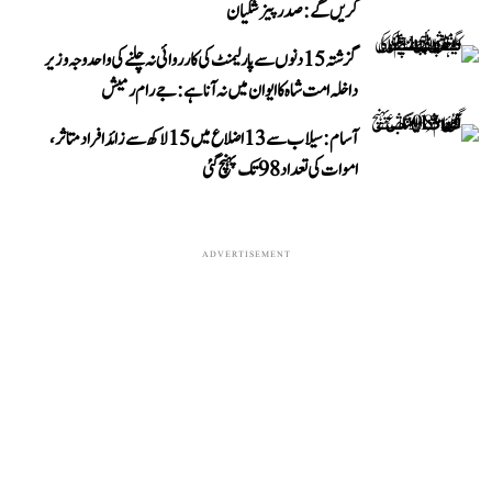
کریں گے: صدر پیزشکیان
گزشتہ 15 دنوں سے پارلیمنٹ کی کارروائی نہ چلنے کی واحد وجہ وزیر
داخلہ امت شاہ کا ایوان میں نہ آنا ہے: جے رام رمیش
آسام: سیلاب سے 13 اضلاع میں 15 لاکھ سے زائد افراد متاثر،
اموات کی تعداد 98 تک پہنچ گئی
ADVERTISEMENT