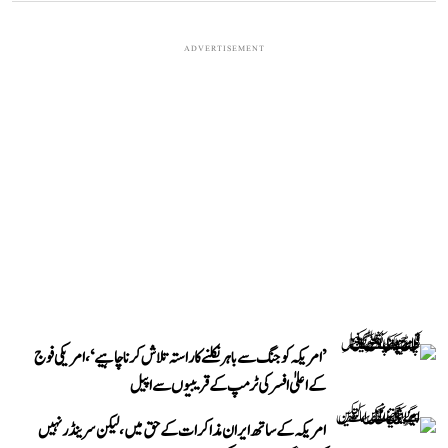
ADVERTISEMENT
’امریکہ کو جنگ سے باہر نکلنے کا راستہ تلاش کرنا چاہیے‘، امریکی فوج
کے اعلیٰ افسر کی ٹرمپ کے قریبیوں سے اپیل
امریکہ کے ساتھ ایران مذاکرات کے حق میں، لیکن سرینڈر نہیں