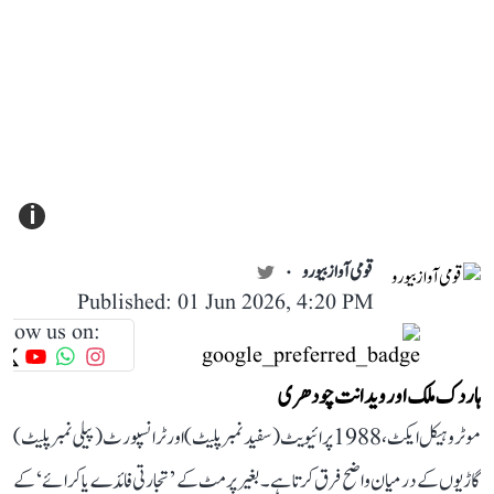
i
قومی آواز بیورو
Published: 01 Jun 2026, 4:20 PM
llow us on:
ہاردک ملک اور ویدانت چودھری
موٹر وہیکل ایکٹ، 1988 پرائیویٹ (سفید نمبر پلیٹ) اور ٹرانسپورٹ (پیلی نمبر پلیٹ)
گاڑیوں کے درمیان واضح فرق کرتا ہے۔ بغیر پرمٹ کے ’تجارتی فائدے یا کرائے‘ کے