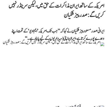
امریکہ کے ساتھ ایران مذاکرات کے حق میں، لیکن سرینڈر نہیں
کریں گے: صدر پیزشکیان
ایرانی صدر مسعود پیزشکیان نے کہا کہ ’’جب تک امریکہ ’ایم او یو‘ کے تحت اپنے
وعدے پورے کرتا ہے، ایران اپنی ذمہ داریوں کے لیے پابند ہے۔‘‘