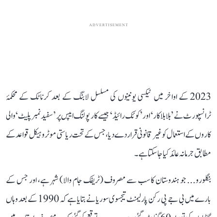
ADVERTISEMENT
2023 کے اواخر میں ٹیکسی یونینوں کی مسلسل لابنگ کے بعد کرناٹک کے محکمۂ
ٹرانسپورٹ نے ’بلابلا کار‘ اور ’کوئک رائیڈ‘ جیسے کار پولنگ ایپس پر ’سفید نمبر پلیٹ‘ والی
کاروں کے استعمال کو غیر قانونی قرار دے دیا، جس کے تحت ریاستی موٹر وہیکل قواعد کے
مطابق جرمانہ عائد کیا جا سکتا ہے۔
بنگلورو... جو ہندوستان کا سب سے مصروف (ٹریفک جام والا) شہر ہے، اور جس کے
بارے میں بی جے پی رکن پارلیمنٹ تیجسوی سوریا نے بتایا ہے کہ 1990 کے بعد وہاں