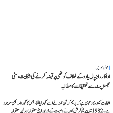
قومی خبریں
اداکار راجپال یادو کے خلاف کوٹھی پر قبضہ کرنے کی شکایت، سٹی
مجسٹریٹ سے تحقیقات کا مطالبہ
شکایت کنندہ کا دعویٰ ہے کہ پریم کرشن کھنہ نے اسے گود لیا تھا، جس کا گود نامہ بھی موجود
ہے۔ 1982 میں پریم کرشن کھنہ نے وصیت کے ذریعہ اپنی منقولہ اور غیر منقولہ