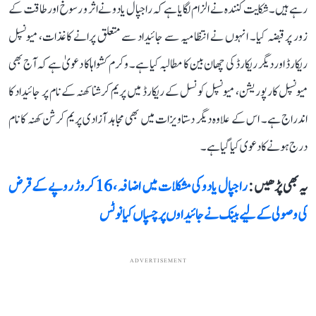
رہے ہیں۔ شکایت کنندہ نے الزام لگایا ہے کہ راجپال یادو نے اثر و رسوخ اور طاقت کے
زور پر قبضہ کیا۔ انہوں نے انتظامیہ سے جائیداد سے متعلق پرانے کاغذات، میونسپل
ریکارڈ اور دیگر ریکارڈ کی چھان بین کا مطالبہ کیا ہے۔ وکرم کشواہا کا دعویٰ ہے کہ آج بھی
میونسپل کارپوریشن، میونسپل کونسل کے ریکارڈ میں پریم کرشنا کھنہ کے نام پر جائیداد کا
اندراج ہے۔ اس کے علاوہ دیگر دستاویزات میں بھی مجاہد آزادی پریم کرشن کھنہ کا نام
درج ہونے کا دعوی کیا گیا ہے۔
یہ بھی پڑھیں :
راجپال یادو کی مشکلات میں اضافہ، 16 کروڑ روپے کے قرض
کی وصولی کے لیے بینک نے جائیداوں پر چسپاں کیا نوٹس
ADVERTISEMENT