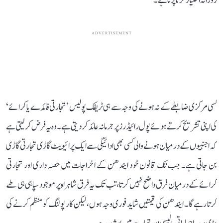
روزانہ اختیار کرنا پڑتا ہے۔
ADVERTISEMENT
کسی مرکزی ضابطے کے نہ ہونے کی وجہ سے ہی ٹریفک پولیس ’تجارتی فائدے یا کرائے‘
کی اپنی تشریح کرتے ہوئے پول رائیڈرز پر جرمانہ عائد کر دیتی ہے۔ وہ یہ فرض کر لیتی ہے
کہ اجنبیوں کے درمیان ہونے والی کسی بھی ادائیگی سے ایک پرائیویٹ گاڑی تجارتی گاڑی
بن جاتی ہے۔ جب تک قانون خود ایندھن کے اخراجات میں حصہ داری اور تجارتی
کرائے کے درمیان فرق واضح نہیں کرتا، تب تک یہ فرق شاہراہ پر موجود سپاہی ہی طے
کرتا رہے گا۔ ایندھن کی قیمتیں شاید فوری وجہ ہوں، لیکن کار پولنگ کو منظم کرنے کی