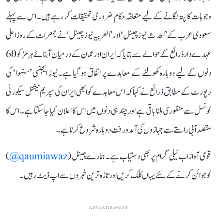
وجوہات کا پتہ لگانے کے لیے متعلقہ حکام ضروری تحقیقات کر رہے ہیں۔ اس سے پہلے
سعودی عرب کے ’الحدث نیوز چینل‘ اور ’العربیہ نیوز چینل‘ نے جمعرات کے روز اعلیٰ
عہدے دار ذرائع کے حوالے سے بتایا کہ ایران اور عمان کے درمیان آبنائے ہرمز کو 60
دنوں کے لیے دوبارہ کھولنے کے معاہدے پر اتفاق ہو گیا ہے۔ نیوز ایجنسی ’سنہوا‘ کی
رپورٹ کے مطابق ذرائع نے کہا کہ اس معاہدے کو ابھی ایران کی سپریم نیشنل سیکورٹی
کونسل سے منظوری ملنا باقی ہے اور چند ہی دنوں میں اس کا اعلان کیا جا سکتا ہے۔ اس کا
مقصد آبی راستے سے جہازوں کی آمدورفت دوبارہ شروع کرنا ہے۔
قومی آواز اب ٹیلی گرام پر بھی دستیاب ہے۔ ہمارے چینل (
qaumiawaz@
)
کو جوائن کرنے کے لئے یہاں کلک کریں اور تازہ ترین خبروں سے اپ ڈیٹ رہیں۔
ADVERTISEMENT