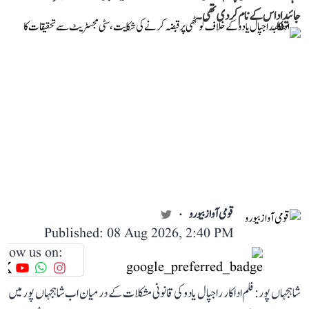
جائیداد اس کے نام کر دی تھی۔
قومی آواز بیورو
Published: 08 Aug 2026, 2:40 PM
llow us on:
شاہجہاں پور: فلم اداکار راجپال یادو کی قانونی مشکلات کے درمیان اب شاہجہاں پور میں