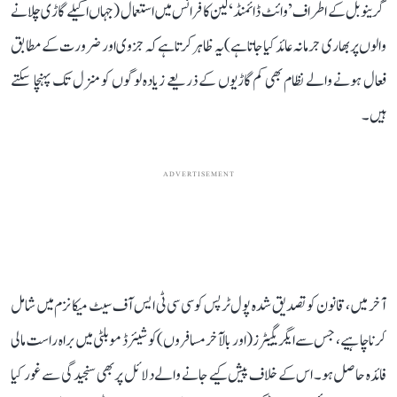
گرینوبل کے اطراف ’وائٹ ڈائمنڈ‘ لین کا فرانس میں استعمال (جہاں اکیلے گاڑی چلانے
والوں پر بھاری جرمانہ عائد کیا جاتا ہے) یہ ظاہر کرتا ہے کہ جزوی اور ضرورت کے مطابق
فعال ہونے والے نظام بھی کم گاڑیوں کے ذریعے زیادہ لوگوں کو منزل تک پہنچا سکتے
ہیں۔
ADVERTISEMENT
آخر میں، قانون کو تصدیق شدہ پول ٹرپس کو سی سی ٹی ایس آف سیٹ میکانزم میں شامل
کرنا چاہیے، جس سے ایگریگیٹرز(اور بالآخر مسافروں) کو شیئرڈ موبلٹی میں براہ راست مالی
فائدہ حاصل ہو۔ اس کے خلاف پیش کیے جانے والے دلائل پر بھی سنجیدگی سے غور کیا