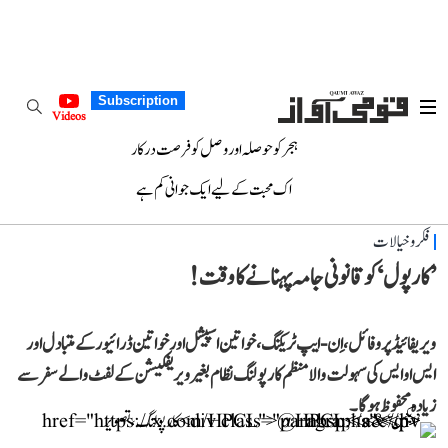
Subscription
Videos
ہجر کو حوصلہ اور وصل کو فرصت درکار
اک محبت کے لیے ایک جوانی کم ہے
فکر و خیالات
’کار پول‘ کو قانونی جامہ پہنانے کا وقت!
ویریفائیڈ پروفائل، اِن-ایپ ٹریکنگ، خواتین اسپیشل اور خواتین ڈرائیور کے متبادل اور
ایس او ایس کی سہولت والا منظم کار پولنگ نظام بغیر ویریفکیشن کے لفٹ والے سفر سے
زیادہ محفوظ ہوگا۔