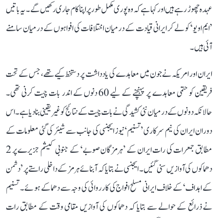
عہدہ چھوڑ رہے ہیں اور کہا ہے کہ وہ پوری مکمل طور پر اپنا کام جاری رکھیں گے۔ یہ باتیں
’ایم او یو‘ کو لے کر ایرانی قیادت کے درمیان اختلافات کی افواہوں کے درمیان سامنے
آئی ہیں۔
ایران اور امریکہ نے جون میں معاہدے کی یادداشت پر دستخط کیے تھے، جس کے تحت
فریقین کو حتمی معاہدے پر پہنچنے کے لیے 60 دنوں کے اندر بات چیت کرنی تھی۔
حالانکہ دونوں کے درمیان نئی کشیدگی نے بات چیت کے نتائج کو غیر یقینی بنا دیا ہے۔ اس
دوران ایران کی نیم سرکاری ’تسنیم‘ نیوز ایجنسی کی جانب سے شیئر کی گئی معلومات کے
مطابق جمعرات کی رات ایران کے ’ہرمزگان صوبے‘ کے جنوبی کیشم جزیرے پر 2
دھماکوں کی آوازیں سنی گئیں۔ ایجنسی نے بتایا کہ آبنائے ہرمز کے داخلی راستے پر ’دشمن
کے اہداف‘ کے خلاف ایرانی مسلح افواج کی کارروائی کی وجہ سے دھماکے ہوئے۔ تسنیم
نے ذرائع کے حوالے سے بتایا کہ دھماکوں کی آوازیں مقامی وقت کے مطابق رات