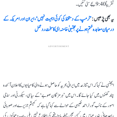
تقریباً 9:40 بجے سنی گئیں۔
یہ بھی پڑھیں :
’ٹرمپ کے دستخط کی کوئی اہمیت نہیں‘، ایران اور امریکہ کے
درمیان معاہدہ ختم ہونے پر مجتبیٰ خامنہ ای کا سخت ردعمل
ADVERTISEMENT
ایجنسی نے کہا کہ اس تنازعہ میں ایرانی بحریہ کو حاصل ہونے والی کامیابیوں کا اعلان آئندہ
چند گھنٹوں میں کیا جائے گا۔ اس میں ’ہرمزگان صوبے‘ کے سیاسی، سیکورٹی اور سماجی
امور کے نائب گورنر احمد نفیسی کے حوالے سے کہا گیا ہے کہ کیشم جزیرے اور صوبائی
راجدھانی بندر عباس میں کسی بھی حملے یا واقعے کی اطلاع نہیں ملی ہے۔ دھماکوں کی