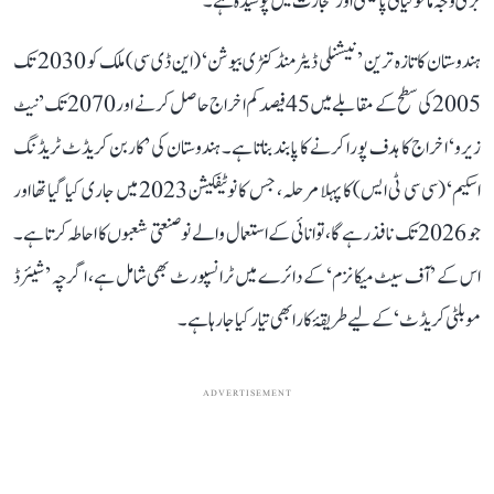
بڑی وجہ ماحولیاتی پالیسی اور تجارت میں پوشیدہ ہے۔
ہندوستان کا تازہ ترین ’نیشنلی ڈیٹرمنڈ کنٹری بیوشن‘ (این ڈی سی) ملک کو 2030 تک
2005 کی سطح کے مقابلے میں 45 فیصد کم اخراج حاصل کرنے اور 2070 تک ’نیٹ
زیرو‘ اخراج کا ہدف پورا کرنے کا پابند بناتا ہے۔ ہندوستان کی ’کاربن کریڈٹ ٹریڈنگ
اسکیم‘ (سی سی ٹی ایس) کا پہلا مرحلہ، جس کا نوٹیفکیشن 2023 میں جاری کیا گیا تھا اور
جو 2026 تک نافذ رہے گا، توانائی کے استعمال والے نو صنعتی شعبوں کا احاطہ کرتا ہے۔
اس کے ’آف سیٹ میکانزم‘ کے دائرے میں ٹرانسپورٹ بھی شامل ہے، اگرچہ ’شیئرڈ
موبلٹی کریڈٹ‘ کے لیے طریقۂ کار ابھی تیار کیا جا رہا ہے۔
ADVERTISEMENT