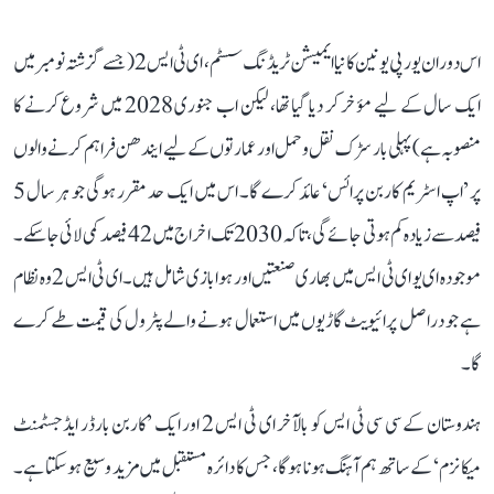
اس دوران یورپی یونین کا نیا ایمیشن ٹریڈنگ سسٹم، ای ٹی ایس 2 (جسے گزشتہ نومبر میں
ایک سال کے لیے مؤخر کر دیا گیا تھا، لیکن اب جنوری 2028 میں شروع کرنے کا
منصوبہ ہے) پہلی بار سڑک نقل و حمل اور عمارتوں کے لیے ایندھن فراہم کرنے والوں
پر ’اپ اسٹریم کاربن پرائس‘ عائد کرے گا۔ اس میں ایک حد مقرر ہوگی جو ہر سال 5
فیصد سے زیادہ کم ہوتی جائے گی، تاکہ 2030 تک اخراج میں 42 فیصد کمی لائی جا سکے۔
موجودہ ای یو ای ٹی ایس میں بھاری صنعتیں اور ہوا بازی شامل ہیں۔ ای ٹی ایس 2 وہ نظام
ہے جو دراصل پرائیویٹ گاڑیوں میں استعمال ہونے والے پٹرول کی قیمت طے کرے
گا۔
ہندوستان کے سی سی ٹی ایس کو بالآخر ای ٹی ایس 2 اور ایک ’کاربن بارڈر ایڈجسٹمنٹ
میکانزم‘ کے ساتھ ہم آہنگ ہونا ہوگا، جس کا دائرہ مستقبل میں مزید وسیع ہو سکتا ہے۔