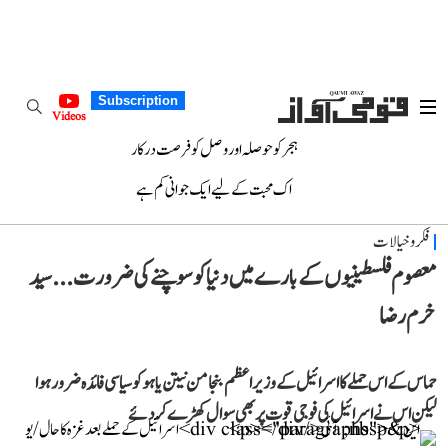
Subscription
Videos
ہجر کو حوصلہ اور وصل کو فرصت درکار
اک محبت کے لیے ایک جوانی کم ہے
فکر و خیالات
معصوم فلسطینیوں کے بارے میں دنیا کو سوچنے کی ضرورت... سید
خرم رضا
حماس کے اس حملے کا اسرائیل کے وزیر اعظم بنجامن نیتن یاہو کو سیاسی فائدہ ضرور ہوا
لیکن اس نے اسرائیل کی فوجی قوت پر بھی سوال کھڑے کر دئے