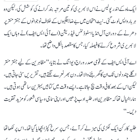
ایک ماہ کے اندر پولیس نے اس لائبریری کو تین مرتبہ بند کرانے کی کوشش کی، لیکن وہ
ہر بار واپس لوٹ گئی۔ نیٹ امتحان میں بے ضابطگیوں کے خلاف نوجوانوں کے جنتر منتر پر
دھرنے کے دوران آل انڈیا اسٹوڈنٹس فیڈریشن (اے آئی ایس ایف) نے وہاں ایک
لائبریری شروع کرنے کا فیصلہ کیا، جس کا مقصد بالکل واضح تھا۔
اے آئی ایس ایف کے قومی صدر وراج دیوانگ نے بتایا، ’’مظاہرین کے لیے جنتر منتر
اگلے چند دنوں تک ان کا گھر بننے والا تھا۔ دن بھر نعرے لگتے ہیں، تقریریں سنی جاتی ہیں،
لیکن اس کے بعد کافی وقت بچ جاتا ہے۔ ایسے وقت میں کتابیں بہترین ساتھی ہوتی ہیں۔
ہمارا خیال تھا کہ مظاہرین اور طلبہ ادب پڑھیں اور اپنی سماجی و سیاسی شعور کو مزید تقویت
دیں۔‘‘
طلبہ کارکن ایک لکڑی کی میز لے کر آئے، جس پر سرخ کپڑا بچھایا گیا تھا۔ اس پر لکھا تھا