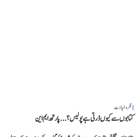
فکر و خیالات
کتابوں سے کیوں ڈرتی ہے پولیس؟...پارتھ ایم این