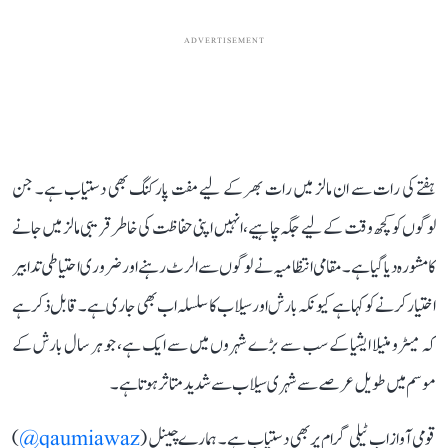
ADVERTISEMENT
ہفتے کی رات سے ان مالز میں رات بھر کے لیے مفت پارکنگ بھی دستیاب ہے۔ جن
لوگوں کو کچھ وقت کے لیے جگہ چاہیے، انہیں اپنی حفاظت کی خاطر قریبی مالز میں جانے
کا مشورہ دیا گیا ہے۔ مقامی انتظامیہ نے لوگوں سے الرٹ رہنے اور ضروری احتیاطی تدابیر
اختیار کرنے کو کہا ہے کیونکہ بارش اور سیلاب کا سلسلہ اب بھی جاری ہے۔ قابل ذکر ہے
کہ میٹرو منیلا ایشیا کے سب سے بڑے شہروں میں سے ایک ہے، جو ہر سال بارش کے
موسم میں طویل عرصے سے شہری سیلاب سے شدید متاثر ہوتا ہے۔
قومی آواز اب ٹیلی گرام پر بھی دستیاب ہے۔ ہمارے چینل (
qaumiawaz@
)