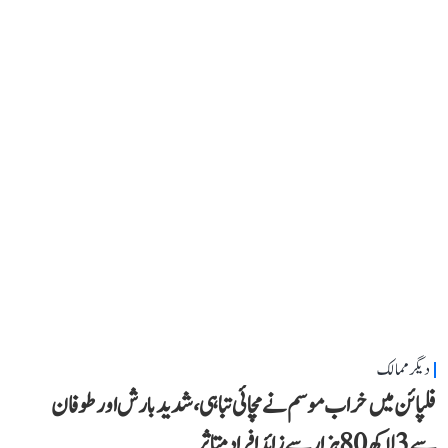
دیگر ممالک
فلپائن میں خراب موسم نے مچائی تباہی، شدید بارش اور طوفان
سے 3 لاکھ 80 ہزار سے زائد افراد متاثر