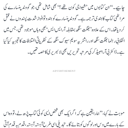
چاہیے۔‘‘ ان کتابوں میں ’شیواجی کون تھے؟‘ بھی شامل تھی، جو گووند پنسارے کی
مراٹھی کتاب کا ہندی ترجمہ ہے۔ گووند پنسارے کو ہندوتوا نواز شدت پسندوں نے قتل
کر دیا تھا۔ اس کے علاوہ ’بھگت سنگھ بمقابلہ آر ایس ایس‘ بھی وہاں موجود تھی، جس میں
انقلابی رہنما بھگت سنگھ اور راشٹریہ سویم سیوک سنگھ کے نظریاتی اختلافات کا تجزیہ کیا گیا
ہے۔ ڈاکٹر بی آر امبیڈکر کی مرتبہ تحریریں بھی لائبریری کا حصہ تھیں۔
ADVERTISEMENT
موہت نے کہا، ’’ہمارا یقین ہے کہ اگر ایک بھی شخص ایسی کوئی کتاب پڑھ لے، تو وہ اس
کے بارے میں دس اور لوگوں کو بتائے گا۔ تبدیلی اسی طرح آہستہ آہستہ، قدم بہ قدم آتی