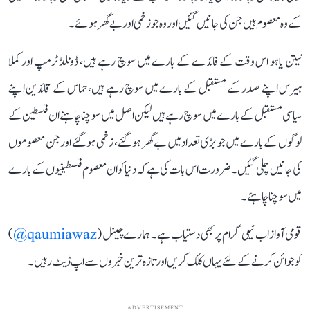
کے وہ معصوم ہیں جن کی جانیں گئیں اور وہ جو زخمی اور بے گھر ہوئے۔
نیتن یاہو اس وقت کے فائدے کے بارے میں سوچ رہے ہیں، ڈونلڈ ٹرمپ اور کملا
ہیرس اپنے صدر کے مستقبل کے بارے میں سوچ رہے ہیں، حماس کے قائدین اپنے
سیاسی مستقبل کے بارے میں سوچ رہے ہیں لیکن اصل میں سوچنا چاہئے ان فلسطین کے
لوگوں کے بارے میں جو بڑی تعداد میں بے گھر ہو گئے، زخمی ہو گئے اور جن معصوموں
کی جانیں چلی گئیں۔ ضرورت اس بات کی ہے کہ دنیا کو ان معصوم فلسطینیوں کے بارے
میں سوچنا چاہئے۔
قومی آواز اب ٹیلی گرام پر بھی دستیاب ہے۔ ہمارے چینل (
qaumiawaz@
)
کو جوائن کرنے کے لئے یہاں کلک کریں اور تازہ ترین خبروں سے اپ ڈیٹ رہیں۔
ADVERTISEMENT