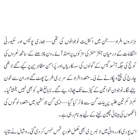
ہزاروں افراد—جن میں اکثریت نوجوانوں کی تھی—بھاری پولیس اور سکیورٹی
انتظامات کے درمیان جنتر منتر کی سڑکوں پر امنڈ آئے۔ دن چڑھنے کے ساتھ نعروں کی
گونج کی جگہ آنسو گیس کے گولوں کی سسکاریاں اور پُرامن مظاہرین پر کیے گئے لاٹھی
چارج کی چیخ و پکار نے لے لی۔ متعدد افراد کے سر بری طرح پھٹ گئے اور ان سے خون
بہنے لگا۔ نوجوان خواتین کے کپڑے تک پھاڑ دیے گئے۔ نابالغ طلبہ کو بھی نہیں بخشا گیا۔
کم از کم تین طلبہ پر پیلٹ گن سے فائر کیا گیا—ایسی گن جو کشمیر میں متعدد لوگوں کی
آنکھوں کی بینائی چھین لینے کے لیے بدنام رہی ہے۔
اس پوری کارروائی میں لائبریری بھی مکمل طور پر تہس نہس کر دی گئی۔ وشال نے بتایا،