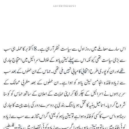
ADVERTISEMENT
اس سارے معاملے میں روز اول سے سیاست نظر آ رہی ہے۔ 8 اکتوبر کا حملہ ہی سب
سے بڑی سیاست تھی کیونکہ اس سے پہلے نیتن یاہو کے خلاف اسرائیل میں احتجاج جاری
تھے اور ان کو پوری طرح انتخابی کامیابی نہیں ملی تھی۔ حماس کے ان حملوں کے بعد سب
سے زیادہ فائدہ بنجامن نیتن یاہو کو ہوا ہے۔ ان حملوں کے بعد مغربی ممالک کے
سربراہوں نے اسرائیل کے چکر لگا کر اپنی حمایت کے اعلان کے ساتھ حماس کو کوسنا
شروع کر دیا۔ اسماعیل ہنیہ کا قتل ہو یا جنگ بندی پر دوسرے دور کی بات چیت کا جاری
رہنا ہو، اس سب کا کسی کو فائدہ ہوا ہے تو نیتن یاہو کو یعنی اگر اس تنازعہ سے سب سے زیادہ
کوئی فائدہ میں رہا تو وہ نیتن یاہو رہا اور اگر سب سے زیادہ کوئی نقصان میں رہا تو وہ فلسطین