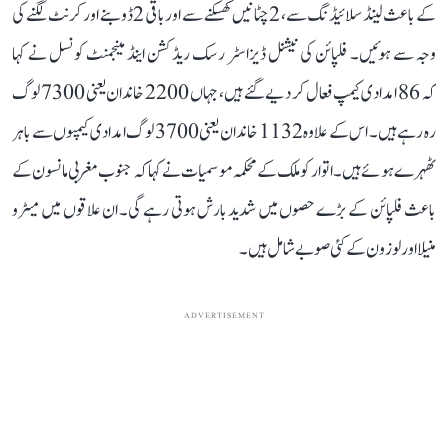
کے باعث لینڈ سلائیڈنگ سے، 2 چٹانیں کھسکنے سے اور باقی 2 ڈوبنے اور کرنٹ لگنے کی
وجہ سے ہوئیں۔ فلپائن کی نیشنل ڈیزاسٹر رسک ریڈکشن اینڈ مینجمنٹ کونسل نے کہا
کہ 86 امدادی کیمپ فعال کر دیے گئے ہیں، جہاں 2200 خاندان یعنی 7300 لوگ
رہ رہے ہیں۔ اس کے علاوہ 1132 خاندان یعنی 3700 لوگ امدادی کیمپوں سے باہر
ٹھہرے ہوئے ہیں۔ اتوار کو ملک کے محکمہ موسمیات نے کہا کہ جنوب مغربی مانسون کے
باعث فلپائن کے بڑے حصوں میں شدید بارش ہوتی رہے گی۔ ان علاقوں میں میٹرو
منیلا اور لوزون کے کئی صوبے شامل ہیں۔
ADVERTISEMENT