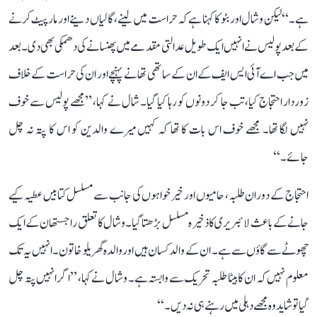
ہے۔‘‘ لیکن وشال اور بٹو کا کہنا ہے کہ حراست میں لینے، گالیاں دینے اور مارپیٹ کرنے
کے بعد پولیس نے انہیں ایک طویل عدالتی مقدمے میں پھنسانے کی دھمکی بھی دی۔ بعد
میں جب اے آئی ایس ایف کے ان کے ساتھی تھانے پہنچے اور ان کی حراست کے خلاف
زوردار احتجاج کیا، تب جا کر دونوں کو رہا کیا گیا۔ شال نے کہا، ’’مجھے پولیس سے خوف
نہیں لگا تھا۔ مجھے خوف اس بات کا تھا کہ کہیں میرے والدین کو اس کا پتہ نہ چل
جائے۔‘‘
احتجاج کے دوران طلبہ، حامیوں اور خیرخواہوں کی جانب سے مسلسل کتابیں عطیہ کیے
جانے کے باعث لائبریری کا ذخیرہ مسلسل بڑھتا گیا۔ وشال کا تعلق راجستھان کے ایک
چھوٹے سے گاؤں سے ہے۔ ان کے والد کسان ہیں اور والدہ گھریلو خاتون۔ انہیں یہ تک
معلوم نہیں کہ ان کا بیٹا طلبہ تحریک سے وابستہ ہے۔ وشال نے کہا، ’’اگر انہیں پتہ چل
گیا تو شاید وہ مجھے دہلی میں رہنے ہی نہ دیں۔‘‘