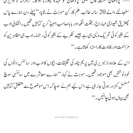
— ’پردھان مست فال‘ یعنی ’پردھان کو عہدہ چھوڑنا ہوگا۔‘ روزانہ لائبریری
سنبھالنے والے 20 سالہ طالب علم کارکن موہت نے بتایا، ’’پہلے دن ہمارے پاس
چھترپتی شیواجی مہاراج، بھگت سنگھ اور بابا صاحب امبیڈکر پر کتابیں تھیں۔ انقلابی ادب
کے بغیر کوئی تحریک ویسی ہی ہے جیسے نظریے کے بغیر کوئی رہنما۔ ادب ہی مظاہرین کو
مزاحمت اور بغاوت کا راستہ دکھاتا ہے۔‘‘
اس کے علاوہ لائبریری میں پریم چند کی تخلیقات، بچوں کا ادب اور سائنس دانوں کی
خودنوشتیں بھی موجود تھیں۔ موہت نے کہا، ’’ہمارے معاشرے میں سائنسی سوچ
مسلسل کمزور ہوتی جا رہی ہے، اس لیے ہم نے سوچا کہ اس موضوع سے متعلق کتابیں
بھی یہاں ہونی چاہئیں۔‘‘
ADVERTISEMENT