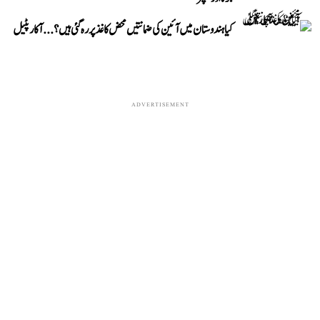
کیا ہندوستان میں آئین کی ضمانتیں محض کاغذ پر رہ گئی ہیں؟...آکار پٹیل
ADVERTISEMENT