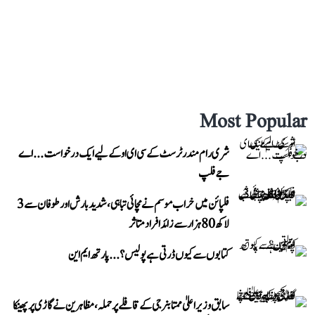
Most Popular
شری رام مندر ٹرسٹ کے سی ای او کے لیے ایک درخواست...اے
جے فلپ
فلپائن میں خراب موسم نے مچائی تباہی، شدید بارش اور طوفان سے 3
لاکھ 80 ہزار سے زائد افراد متاثر
کتابوں سے کیوں ڈرتی ہے پولیس؟...پارتھ ایم این
سابق وزیر اعلیٰ ممتا بنرجی کے قافلے پر حملہ، مظاہرین نے گاڑی پر پھینکا