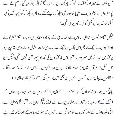
’’پولیس نے میز اور کتابیں اٹھا کر پھینک دیں۔ اوپر لگا ترپال پھاڑ دیا گیا۔ ہم نے اسے
پوسٹروں اور بینروں سے سجایا تھا، وہ بھی تباہ کر دیئے گئے۔ وہاں دیکھ کر کوئی یہ نہیں کہہ
سکتا تھا کہ یہاں کبھی کوئی لائبریری تھی۔‘‘
لیکن تمام زخموں، تباہی اور اس بے رحمانہ جبر کے باوجود مظاہرین دوبارہ جنتر منتر لوٹے
اور انہوں نے ایک بار پھر اس جگہ پر اپنا قبضہ جما لیا۔ اسی رات وشال دوبارہ اسی مقام پر میز
پر کتابیں سجانے میں مصروف تھے۔ اس بار کتابوں کی تعداد پہلے جتنی نہیں تھی، لیکن ان
کا یہ عمل اپنے آپ میں مزاحمت کا ایک بیان تھا۔ انہوں نے اس رات کہا، ’’جب تک
مظاہرین یہاں رہیں گے، یہ لائبریری بھی یہیں رہے گی۔‘‘ اور آخرکار ایسا ہی ہوا۔
پانچ دن بعد، 25 جولائی کو بڑھتے ہوئے عوامی دباؤ کے درمیان دھرمیندر پردھان کے
استعفے کے بعد طلبہ کارکنوں اور مظاہرین نے اسے اپنی فتح قرار دیا اور جشن بھی منایا۔ اے
آئی ایس ایف کے کارکنوں نے خاموشی سے لائبریری سمیٹ لی اور بچی ہوئی کتابیں اپنے