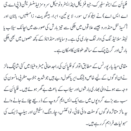
فلپائن کے ایٹموسفیرک، جیو فزیکل اینڈ ایسٹرونومیکل سروسز ایڈمنسٹریشن (پی اے جی
اے ایس اے) نے ایلوکوس سور، لا یونین، ابرا، بینگویٹ، زامبلیس، باٹان اور
آکسیڈنٹل منڈورو جیسے علاقوں میں ہلکی سے تیز بارش کی صورت میں اچانک سیلاب یا
لینڈ سلائیڈنگ کی وارننگ جاری کی ہے۔ وِسایا اور منڈاناؤ کے کچھ حصوں میں بھی ہلکی
بارش اور گرج چمک کے ساتھ طوفان کا امکان ہے۔
مقامی میڈیا رپورٹس کے مطابق اتوار کو فلپائن کی راجدھانی میٹرو منیلا میں کئی شاپنگ مالز
نے ان لوگوں کے لیے خاص ویٹنگ ایریا کھول دیے ہیں جو شدید جنوب مغربی مانسون کی
وجہ سے ہونے والی بھاری بارشوں اور سیلاب کے باعث بے گھر ہوئے ہیں۔ فلپائن کے
سب سے بڑے گروپوں میں سے ایک ایس ایم گروپ کے ذریعے چلائے جانے والے
یہ مالز متاثرہ لوگوں کو مفت وائی فائی، ٹوائلٹس، چارجنگ اسٹیشن اور ہیلپ ڈیسک کی
سہولیات فراہم کر رہے ہیں۔