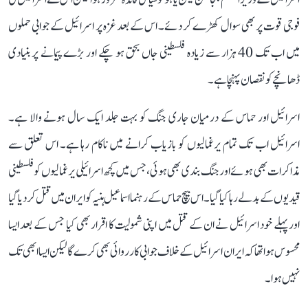
فوجی قوت پر بھی سوال کھڑے کر دئے۔ اس کے بعد غزہ پر اسرائیل کے جوابی حملوں
میں اب تک 40 ہزار سے زیادہ فلسطینی جاں بحق ہو چکے اور بڑے پیمانے پر بنیادی
ڈھانچے کو نقصان پہنچا ہے۔
اسرائیل اور حماس کے درمیان جاری جنگ کو بہت جلد ایک سال ہونے والا ہے۔
اسرائیل اب تک تمام یرغمالیوں کو بازیاب کرانے میں ناکام رہا ہے۔ اس تعلق سے
مذاکرات بھی ہوئے اور جنگ بندی بھی ہوئی، جس میں کچھ اسرائیلی یرغمالیوں کو فلسطینی
قیدیوں کے بدلے رہا کیا گیا۔ اس بیچ حماس کے رہنما اسماعیل ہنیہ کو ایران میں قتل کر دیا گیا
اور پہلے خود اسرائیل نے ان کے قتل میں اپنی شمولیت کا اقرار بھی کیا جس کے بعد ایسا
محسوس ہوا تھا کہ ایران اسرائیل کے خلاف جوابی کارروائی بھی کرے گا لیکن ایسا ابھی تک
نہیں ہوا۔