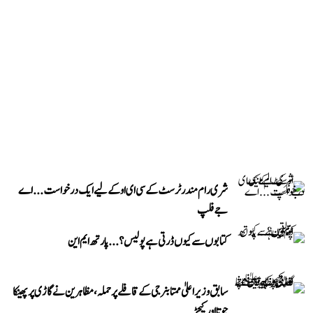
شری رام مندر ٹرسٹ کے سی ای او کے لیے ایک درخواست...اے
جے فلپ
کتابوں سے کیوں ڈرتی ہے پولیس؟...پارتھ ایم این
سابق وزیر اعلیٰ ممتا بنرجی کے قافلے پر حملہ، مظاہرین نے گاڑی پر پھینکا
جوتا اور کیچڑ