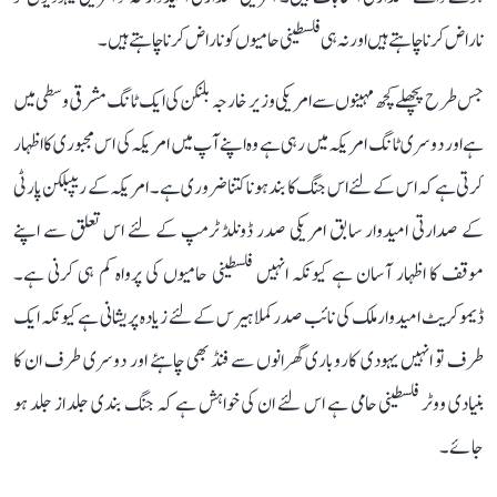
ناراض کرنا چاہتے ہیں اور نہ ہی فلسطینی حامیوں کو ناراض کرنا چاہتے ہیں۔
جس طرح پچھلے کچھ مہینوں سے امریکی وزیر خارجہ بلنکن کی ایک ٹانگ مشرقی وسطی میں
ہے اور دوسری ٹانگ امریکہ میں رہی ہے وہ اپنے آپ میں امریکہ کی اس مجبوری کا اظہار
کرتی ہے کہ اس کے لئے اس جنگ کا بند ہونا کتنا ضروری ہے۔ امریکہ کے ریپبلکن پارٹی
کے صدارتی امیدوار سابق امریکی صدر ڈونلڈ ٹرمپ کے لئے اس تعلق سے اپنے
موقف کا اظہار آسان ہے کیونکہ انہیں فلسطینی حامیوں کی پرواہ کم ہی کرنی ہے۔
ڈیموکریٹ امیدوار ملک کی نائب صدر کملا ہیرس کے لئے زیادہ پریشانی ہے کیونکہ ایک
طرف تو انہیں یہودی کاروباری گھرانوں سے فنڈ بھی چاہئے اور دوسری طرف ان کا
بنیادی ووٹر فلسطینی حامی ہے اس لئے ان کی خواہش ہے کہ جنگ بندی جلد از جلد ہو
جائے۔