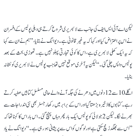
لیکن اے آئی ایس ایف کی جانب سے لائبریری شروع کرتے ہی دہلی پولیس کے افسران
نے اس پر اعتراض کیا اور کہا کہ یہ غیر قانونی ہے۔ دیوانگ نے بتایا، ’’ہم نے ان سے کہا
کہ یہ ایک کھلی لائبریری ہے، اس کا کوئی تجارتی پہلو نہیں ہے۔ تھوڑی بحث کے بعد
پولیس واپس چلی گئی۔‘‘ لیکن یہ آخری موقع نہیں تھا جب پولیس نے لائبریری کو نشانہ
بنایا۔
اگلے 10 سے 12 دنوں میں دھرنے کی جگہ آنے والے حامی مسلسل کتابیں عطیہ کرتے
رہے۔ کتابوں کا ذخیرہ بڑھتا گیا اور اس کے برابر میں رکھا رجسٹر بھی نئی اندراجات سے
بھرنے لگا۔ لیکن 2 جولائی کو پولیس ایک بار پھر وہاں پہنچ گئی۔ اس بار اس کا کہنا تھا کہ
’’اس سے بھگدڑ مچ سکتی ہے اور لوگوں کو اس سے پریشانی ہو رہی ہے۔‘‘ دیوانگ نے یاد