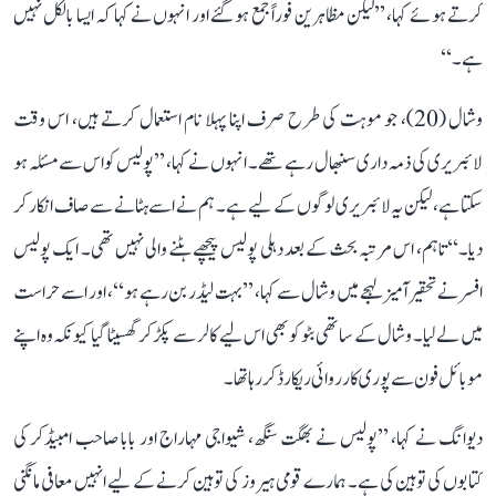
کرتے ہوئے کہا، ’’لیکن مظاہرین فوراً جمع ہو گئے اور انہوں نے کہا کہ ایسا بالکل نہیں
ہے۔‘‘
وشال (20)، جو موہت کی طرح صرف اپنا پہلا نام استعمال کرتے ہیں، اس وقت
لائبریری کی ذمہ داری سنبھال رہے تھے۔ انہوں نے کہا، ’’پولیس کو اس سے مسئلہ ہو
سکتا ہے، لیکن یہ لائبریری لوگوں کے لیے ہے۔ ہم نے اسے ہٹانے سے صاف انکار کر
دیا۔‘‘ تاہم، اس مرتبہ بحث کے بعد دہلی پولیس پیچھے ہٹنے والی نہیں تھی۔ ایک پولیس
افسر نے تحقیر آمیز لہجے میں وشال سے کہا، ’’بہت لیڈر بن رہے ہو‘‘، اور اسے حراست
میں لے لیا۔ وشال کے ساتھی بٹو کو بھی اس لیے کالر سے پکڑ کر گھسیٹا گیا کیونکہ وہ اپنے
موبائل فون سے پوری کارروائی ریکارڈ کر رہا تھا۔
دیوانگ نے کہا، ’’پولیس نے بھگت سنگھ، شیواجی مہاراج اور بابا صاحب امبیڈکر کی
کتابوں کی توہین کی ہے۔ ہمارے قومی ہیروز کی توہین کرنے کے لیے انہیں معافی مانگنی