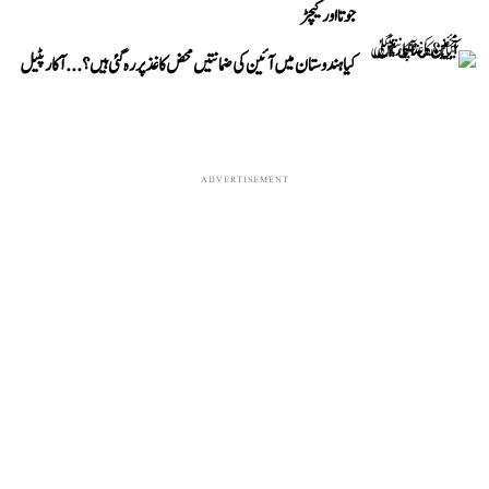
جوتا اور کیچڑ
کیا ہندوستان میں آئین کی ضمانتیں محض کاغذ پر رہ گئی ہیں؟...آکار پٹیل
ADVERTISEMENT