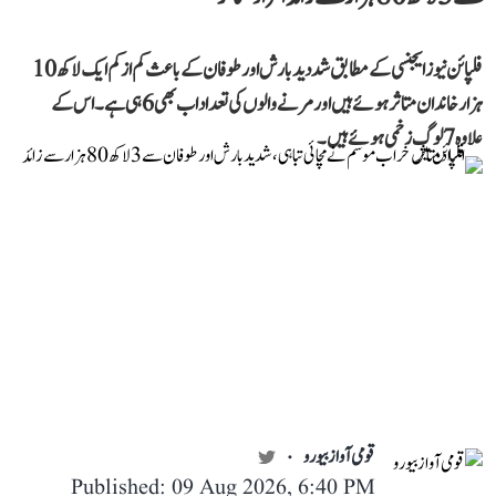
فلپائن نیوز ایجنسی کے مطابق شددید بارش اور طوفان کے باعث کم از کم ایک لاکھ 10
ہزار خاندان متاثر ہوئے ہیں اور مرنے والوں کی تعداد اب بھی 6 ہی ہے۔ اس کے
علاوہ 7 لوگ زخمی ہوئے ہیں۔
قومی آواز بیورو
Published: 09 Aug 2026, 6:40 PM