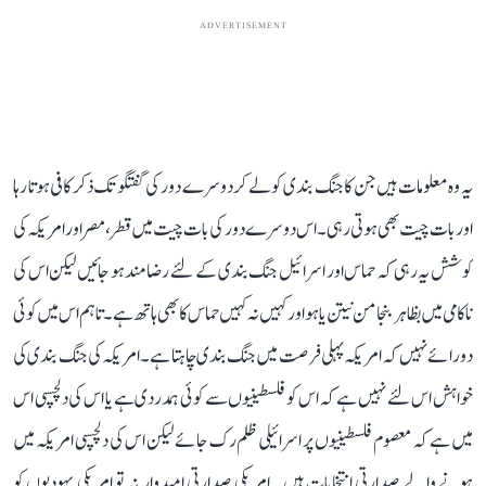
ADVERTISEMENT
یہ وہ معلومات ہیں جن کا جنگ بندی کو لے کر دوسرے دور کی گفتگو تک ذکر کافی ہوتا رہا
اور بات چیت بھی ہوتی رہی۔ اس دوسرے دور کی بات چیت میں قطر، مصر اور امریکہ کی
کوشش یہ رہی کہ حماس اور اسرائیل جنگ بندی کے لئے رضامند ہو جائیں لیکن اس کی
ناکامی میں بظاہر بنجامن نیتن یاہو اور کہیں نہ کہیں حماس کا بھی ہاتھ ہے۔ تاہم اس میں کوئی
دو رائے نہیں کہ امریکہ پہلی فرصت میں جنگ بندی چاہتا ہے۔ امریکہ کی جنگ بندی کی
خواہش اس لئے نہیں ہے کہ اس کو فلسطینیوں سے کوئی ہمدردی ہے یا اس کی دلچسپی اس
میں ہے کہ معصوم فلسطینیوں پر اسرائیلی ظلم رک جائے لیکن اس کی دلچسپی امریکہ میں
ہونے والے صدارتی انتخابات ہیں۔ امریکی صدارتی امیدوار نہ تو امریکی یہودیوں کو