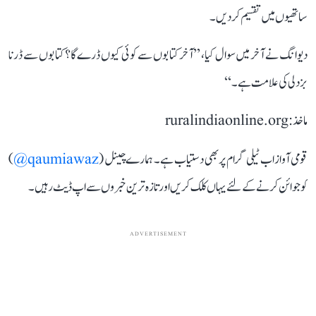
ساتھیوں میں تقسیم کردیں۔
دیوانگ نے آخر میں سوال کیا، ’’آخر کتابوں سے کوئی کیوں ڈرے گا؟ کتابوں سے ڈرنا
بزدلی کی علامت ہے۔‘‘
ماخذ: ruralindiaonline.org
قومی آواز اب ٹیلی گرام پر بھی دستیاب ہے۔ ہمارے چینل (
qaumiawaz@
)
کو جوائن کرنے کے لئے یہاں کلک کریں اور تازہ ترین خبروں سے اپ ڈیٹ رہیں۔
ADVERTISEMENT