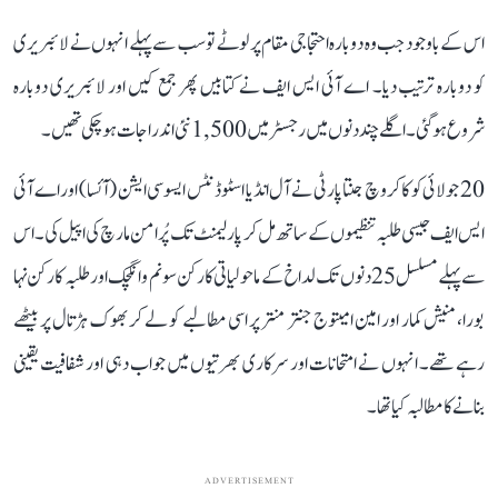
اس کے باوجود جب وہ دوبارہ احتجاجی مقام پر لوٹے تو سب سے پہلے انہوں نے لائبریری
کو دوبارہ ترتیب دیا۔ اے آئی ایس ایف نے کتابیں پھر جمع کیں اور لائبریری دوبارہ
شروع ہو گئی۔ اگلے چند دنوں میں رجسٹر میں 1,500 نئی اندراجات ہو چکی تھیں۔
20 جولائی کو کاکروچ جنتا پارٹی نے آل انڈیا اسٹوڈنٹس ایسوسی ایشن (آئسا) اور اے آئی
ایس ایف جیسی طلبہ تنظیموں کے ساتھ مل کر پارلیمنٹ تک پُرامن مارچ کی اپیل کی۔ اس
سے پہلے مسلسل 25 دنوں تک لداخ کے ماحولیاتی کارکن سونم وانگچک اور طلبہ کارکن نہا
بورا، منیش کمار اور امین امیتوج جنتر منتر پر اسی مطالبے کو لے کر بھوک ہڑتال پر بیٹھے
رہے تھے۔ انہوں نے امتحانات اور سرکاری بھرتیوں میں جواب دہی اور شفافیت یقینی
بنانے کا مطالبہ کیا تھا۔
ADVERTISEMENT