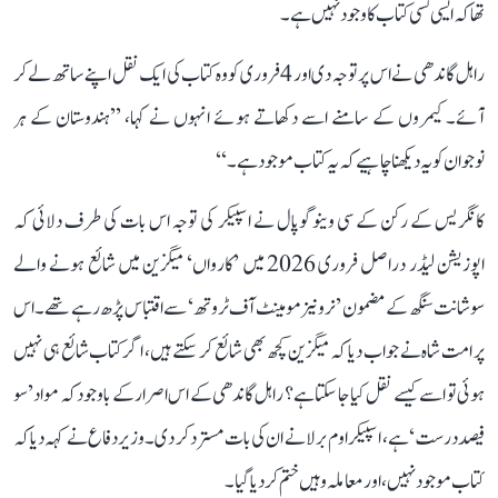
تھا کہ ایسی کسی کتاب کا وجود نہیں ہے۔
راہل گاندھی نے اس پر توجہ دی اور 4 فروری کو وہ کتاب کی ایک نقل اپنے ساتھ لے کر
آئے۔ کیمروں کے سامنے اسے دکھاتے ہوئے انہوں نے کہا، ’’ہندوستان کے ہر
نوجوان کو یہ دیکھنا چاہیے کہ یہ کتاب موجود ہے۔‘‘
کانگریس کے رکن کے سی وینوگوپال نے اسپیکر کی توجہ اس بات کی طرف دلائی کہ
اپوزیشن لیڈر دراصل فروری 2026 میں ’کارواں‘ میگزین میں شائع ہونے والے
سوشانت سنگھ کے مضمون ’نرونیز مومینٹ آف ٹروتھ‘ سے اقتباس پڑھ رہے تھے۔ اس
پر امت شاہ نے جواب دیا کہ میگزین کچھ بھی شائع کر سکتے ہیں، اگر کتاب شائع ہی نہیں
ہوئی تو اسے کیسے نقل کیا جا سکتا ہے؟ راہل گاندھی کے اس اصرار کے باوجود کہ مواد ’سو
فیصد درست‘ ہے، اسپیکر اوم برلا نے ان کی بات مسترد کر دی۔ وزیر دفاع نے کہہ دیا کہ
کتاب موجود نہیں، اور معاملہ وہیں ختم کر دیا گیا۔