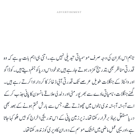
ADVERTISEMENT
تاہم اس بحران کی وجہ صرف موسمیاتی تبدیلی نہیں ہے۔ اتنی ہی اہم بات یہ ہے کہ وہ
قدرتی مناظر بھی بتدریج کمزور ہوتے جا رہے ہیں جو خود اس دریا کو جنم دیتے ہیں۔ کوڈاگو
اور وائناڈ کے جنگلات طویل عرصے تک قدرتی آبی ذخائر کا کردار ادا کرتے رہے ہیں۔
گھنے جنگلات، نامیاتی مادے سے بھرپور مٹی اور دلدلی علاقے مانسون کا پانی جذب کر کے
اسے آہستہ آہستہ ندی نالوں میں چھوڑتے تھے، جس سے بارش ختم ہونے کے بعد بھی
دریا مستقل بہاؤ برقرار رکھتا تھا۔ زیرزمین پانی کے اس تدریجی اخراج کو بیس فلو کہا جاتا
ہے، اور یہی عمل ماضی میں خشک موسم کے دوران کاویری کو زندہ رکھتا تھا۔