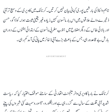
تاہم وائناڈ کی بارشیں پوری کہانی بیان نہیں کرتیں۔ کرناٹک میں کاویری کے وسیع تر آبی
ذخیرے والے علاقوں میں اس بار مانسون کہیں زیادہ غیر یقینی ثابت ہوا۔ کوڈاگو، حسن
اور بالائی طاس کے دیگر اضلاع میں جنوب مغربی مانسون کے ابتدائی ہفتوں کے دوران
بارش بے قاعدہ رہی، جس کے باعث بڑے آبی ذخائر میں پانی کی آمد کم رہی۔
ADVERTISEMENT
کرناٹک نے بارہا کاویری واٹر مینجمنٹ اتھارٹی کے سامنے موقف اختیار کیا کہ ریاست
شدید آبی قلت کے سال سے گزر رہی ہے اور بنگلورو، میسورو سمیت کئی شہروں کی پینے