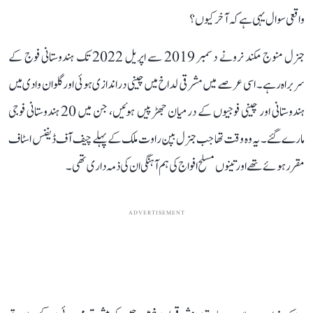
واقعی سوال یہی ہے کہ آخر کیوں؟
جنرل منوج مکند نرونے دسمبر 2019 سے اپریل 2022 تک ہندوستانی فوج کے
سربراہ رہے۔ اسی عرصے میں مشرقی لداخ میں چینی دراندازی ہوئی اور گلوان وادی میں
ہندوستانی اور چینی فوجیوں کے درمیان جھڑپیں ہوئیں، جن میں 20 ہندوستانی فوجی
مارے گئے۔ یہ وہ وقت تھا جب جنرل بپن راوت ملک کے پہلے چیف آف ڈیفنس اسٹاف
مقرر ہوئے تھے اور تینوں مسلح افواج کی ہم آہنگی ان کی ذمہ داری تھی۔
ADVERTISEMENT