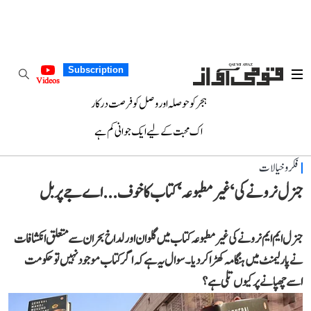
Subscription
Videos
ہجر کو حوصلہ اور وصل کو فرصت درکار
اک محبت کے لیے ایک جوانی کم ہے
فکر و خیالات
جنرل نرونے کی ‘غیر مطبوعہ‘ کتاب کا خوف...اے جے پربل
جنرل ایم ایم نرونے کی غیر مطبوعہ کتاب میں گلوان اور لداخ بحران سے متعلق انکشافات
نے پارلیمنٹ میں ہنگامہ کھڑا کر دیا۔ سوال یہ ہے کہ اگر کتاب موجود نہیں تو حکومت
اسے چھپانے پر کیوں تلی ہے؟