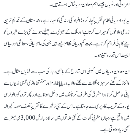
امراوتی اور نویال جیسے اہم معاون دریا شامل ہوتے ہیں۔
یہ پورا دریائی نظام تقریباً چار کروڑ افراد کی زندگی کا سہارا ہے، ہندوستان کے قدیم ترین
زرعی علاقوں کو سیراب کرتا ہے اور ملک کے تیزی سے پھیلتے ہوئے کئی بڑے شہروں کو
پینے کا پانی فراہم کرتا ہے۔ بہت کم دریائی نظام ایسے ہیں جن کی ماحولیاتی، معاشی اور سیاسی
اہمیت اس قدر وسیع ہو۔
ان معاون دریاؤں میں کبنی اس تنازع کے باہمی ربط کی سب سے نمایاں مثال ہے۔
وائناڈ کے گھنے سرسبز جنگلات سے نکلنے والا یہ دریا پانامارم اور مننتھاواڑی جیسی ندیوں سے
پانی حاصل کرتا ہوا مشرق کی طرف کرناٹک میں داخل ہوتا ہے اور پھر تروماکودالو نرسی
پورہ کے قریب کاویری سے جا ملتا ہے۔ اس کے آبی ذخیرے کا تقریباً نصف حصہ کیرالہ
میں واقع ہے، جہاں مغربی گھاٹ کے کئی علاقوں میں سالانہ بارش 3,000 ملی میٹر سے
بھی زیادہ ہوتی ہے۔