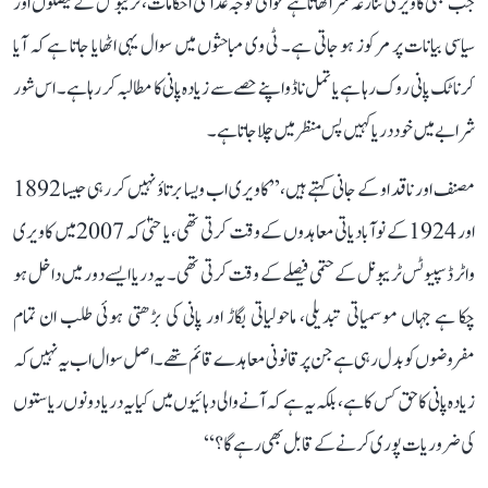
جب بھی کاویری تنازعہ سر اٹھاتا ہے عوامی توجہ عدالتی احکامات، ٹریبونل کے فیصلوں اور
سیاسی بیانات پر مرکوز ہو جاتی ہے۔ ٹی وی مباحثوں میں سوال یہی اٹھایا جاتا ہے کہ آیا
کرناٹک پانی روک رہا ہے یا تمل ناڈو اپنے حصے سے زیادہ پانی کا مطالبہ کر رہا ہے۔ اس شور
شرابے میں خود دریا کہیں پس منظر میں چلا جاتا ہے۔
مصنف اور ناقد او کے جانی کہتے ہیں، ’’کاویری اب ویسا برتاؤ نہیں کر رہی جیسا 1892
اور 1924 کے نوآبادیاتی معاہدوں کے وقت کرتی تھی، یا حتیٰ کہ 2007 میں کاویری
واٹر ڈسپیوٹس ٹریبونل کے حتمی فیصلے کے وقت کرتی تھی۔ یہ دریا ایسے دور میں داخل ہو
چکا ہے جہاں موسمیاتی تبدیلی، ماحولیاتی بگاڑ اور پانی کی بڑھتی ہوئی طلب ان تمام
مفروضوں کو بدل رہی ہے جن پر قانونی معاہدے قائم تھے۔ اصل سوال اب یہ نہیں کہ
زیادہ پانی کا حق کس کا ہے، بلکہ یہ ہے کہ آنے والی دہائیوں میں کیا یہ دریا دونوں ریاستوں
کی ضروریات پوری کرنے کے قابل بھی رہے گا؟‘‘