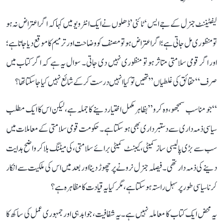
لیفٹیننٹ جنرل کے جے ایس ‘ٹائنی’ ڈھلوں نے ایک انٹرویو میں کہا کہ اگر اعتراض نہ ہو
تو منظوری مل جاتی ہے؛ اگر اعتراض ہو تو مصنف کو وضاحت اور ترمیم کا موقع دیا جاتا ہے؛
اور اگر قومی سلامتی متاثر ہو تو منظوری نہیں دی جاتی۔ سوال یہ ہے کہ اگر کتاب میں
صرف “حقائق کی غلطیاں” تھیں تو کیا انہیں درست کر کے شائع نہیں کیا جا سکتا تھا؟
“جو مناسب سمجھو، وہ کرو” بظاہر مکمل اختیار دینے کا جملہ ہے، لیکن اس کا ایک مطلب
سیاسی ذمہ داری سے دستبرداری بھی ہو سکتا ہے۔ حکومت قومی سلامتی کے معاملات میں
سب سے بڑی پالیسی ساز کمیٹی، کیبنٹ کمیٹی برائے سلامتی، کی میٹنگ بلا کر واضح ہدایت
دینے کی ذمہ دار تھی۔ فیصلہ جنرل نرونے پر چھوڑ دینا اور بعد میں اس کی ملکیت سے انکار
کرنا سیاسی طور پر سہل راستہ ہو سکتا ہے، مگر کیا یہ قیادت کا مظاہرہ ہے؟
یہ محض ایک کتاب کا معاملہ نہیں ہے۔ یہ شفافیت، جوابدہی اور جمہوری عمل کی ساکھ کا