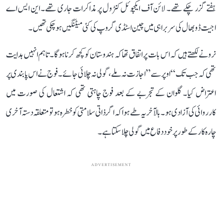
ہفتے گزر چکے تھے۔ لائن آف ایکچوئل کنٹرول پر مذاکرات جاری تھے۔ این ایس اے
اجیت ڈوبھال کی سربراہی میں چین اسٹڈی گروپ کی کئی میٹنگیں ہو چکی تھیں۔
نرونے لکھتے ہیں کہ اس بات پر اتفاق تھا کہ ہندوستان کو کچھ کرنا ہوگا۔ تاہم انہیں ہدایت
تھی کہ جب تک “اوپر سے” اجازت نہ ملے، گولی نہ چلائی جائے۔ فوج نے اس پابندی پر
اعتراض کیا۔ گلوان کے تجربے کے بعد فوج چاہتی تھی کہ اشتعال کی صورت میں
کارروائی کی آزادی ہو۔ بالآخر یہ طے ہوا کہ اگر ذاتی سلامتی کو خطرہ ہو تو متعلقہ دستہ آخری
چارہ کار کے طور پر خود دفاع میں گولی چلا سکتا ہے۔
ADVERTISEMENT