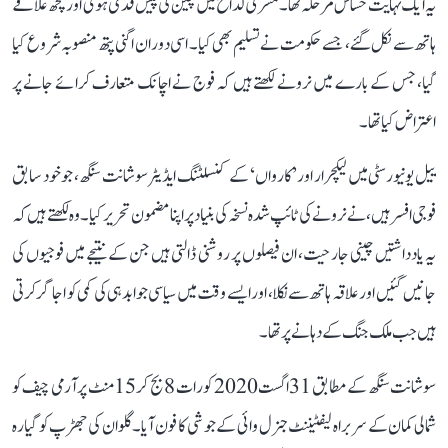
یہ ایک نہایت حساس مرحلہ تھا۔ مشرقی لداخ میں چین کی پیش قدمی ہوئی اور کچھ علاقے
ہاتھ سے نکل گئے، جسے حکومت نے تسلیم بھی کیا۔ اسی دوران اگنی پتھ منصوبہ شروع کیا
گیا، جس کے بارے میں نرونے لکھتے ہیں کہ فوج نے اچانک متعارف کرائے جانے پر
اعتراض کیا تھا۔
ییل یونیورسٹی میں لیکچرار اور ’کارواں‘ کے کنسلٹنگ ایڈیٹر سوشانت سنگھ، جو خود سابق
فوجی افسر ہیں، نے نرونے کی ٹائپ شدہ نسخہ کی بنیاد پر اپنا مضمون تحریر کیا۔ وہ لکھتے ہیں کہ
یہ یادداشتیں چینی جارحیت، ان فیصلوں پر روشنی ڈالتی ہیں جن کے نتیجے میں فوجیوں کی
جانیں گئیں اور علاقہ ہاتھ سے نکلا، اور ایسے وقت میں سیاسی جوابدہی کی کمی کو اجاگر کرتی
ہیں جب ملک جنگ کے دہانے پر تھا۔
سوشانت سنگھ کے مطابق 31 اگست 2020 کو رات 8 بج کر 15 منٹ پر آرمی چیف کو
شمالی کمان کے سربراہ لیفٹیننٹ جنرل وائی کے جوشی کا فون آیا۔ گلوان کی جھڑپ کو گیارہ