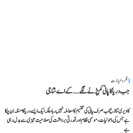
فکر و خیالات
جب دریا کا پانی کم پڑنے لگے...کے اے شاجی
کاویری تنازع اب صرف پانی کی تقسیم کا معاملہ نہیں رہا، بلکہ ایک ایسے دریا کا مسئلہ بن چکا
ہے جس کی ماحولیات، موسمی نظام اور قدرتی برداشت کی صلاحیت تیزی سے بدل رہی
ہے