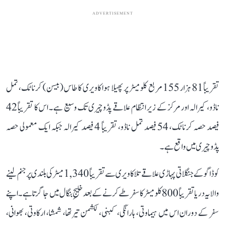
ADVERTISEMENT
تقریباً 81 ہزار 155 مربع کلومیٹر پر پھیلا ہوا کاویری کا طاس (بیسن) کرناٹک، تمل
ناڈو، کیرالہ اور مرکز کے زیر انتظام علاقے پڈوچیری تک وسیع ہے۔ اس کا تقریباً 42
فیصد حصہ کرناٹک، 54 فیصد تمل ناڈو، تقریباً 4 فیصد کیرالہ جبکہ ایک معمولی حصہ
پڈوچیری میں واقع ہے۔
کوڈاگو کے جنگلاتی پہاڑی علاقے تلاکاویری سے تقریباً 1,340 میٹر کی بلندی پر جنم لینے
والا یہ دریا تقریباً 800 کلومیٹر کا سفر طے کرنے کے بعد خلیجِ بنگال میں جا گرتا ہے۔ اپنے
سفر کے دوران اس میں ہیماوتی، ہارانگی، کبنی، لکشمن تیرتھا، شمشا، ارکاوتی، بھوانی،