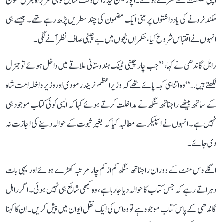
اپنی نشست سے کھڑے ہو گئے۔ اپوزیشن لیڈر اس وقت سابق فوجی سربراہ جنرل منوج
مکند نرونے کی یادداشتوں پر مبنی ایک مضمون کی چند سطریں پڑھ رہے تھے۔ جیسے ہی
انہوں نے اقتباس شروع کیا، حکمراں بنچوں میں بے چینی صاف نظر آنے لگی۔
راہل گاندھی نے کہا، ’’جب چار چینی ٹینک ہندوستانی علاقے میں داخل ہوئے تو جنرل
لکھتے ہیں…‘‘ وہ اتنا ہی کہہ پائے تھے کہ وزیر اعظم نریندر مودی اور وزیر داخلہ امت شاہ
کے ساتھ بیٹھے راجناتھ سنگھ نے مداخلت کرتے ہوئے کہا کہ ایسی کوئی کتاب موجود ہی
نہیں ہے۔ انہوں نے اسپیکر سے مطالبہ کیا کہ بغیر ثبوت کے حوالہ دینے کی اجازت نہ
دی جائے۔
اگلے دس منٹ کے دوران راجناتھ سنگھ کم از کم چار مرتبہ کھڑے ہوئے اور یہی بات
دہراتے رہے کہ جس کتاب کا حوالہ دیا جا رہا ہے، وہ کبھی شائع ہی نہیں ہوئی۔ اگر راہل
گاندھی کے پاس کتاب موجود ہے تو وہ اس کی ایک نقل ایوان میں پیش کریں۔ ان کا کہنا