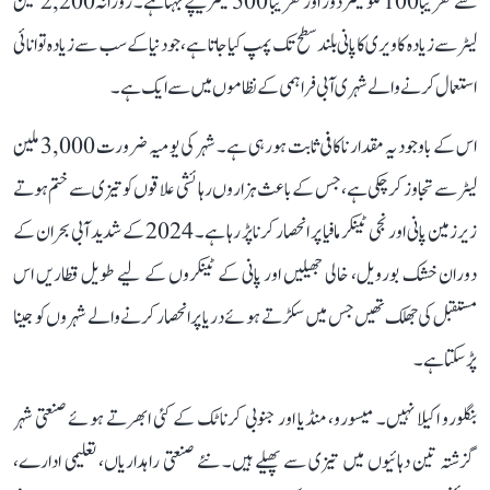
سے تقریباً 100 کلومیٹر دور اور تقریباً 500 میٹر نیچے بہتا ہے۔ روزانہ 2,200 ملین
لیٹر سے زیادہ کاویری کا پانی بلند سطح تک پمپ کیا جاتا ہے، جو دنیا کے سب سے زیادہ توانائی
استعمال کرنے والے شہری آبی فراہمی کے نظاموں میں سے ایک ہے۔
اس کے باوجود یہ مقدار ناکافی ثابت ہو رہی ہے۔ شہر کی یومیہ ضرورت 3,000 ملین
لیٹر سے تجاوز کر چکی ہے، جس کے باعث ہزاروں رہائشی علاقوں کو تیزی سے ختم ہوتے
زیرزمین پانی اور نجی ٹینکر مافیا پر انحصار کرنا پڑ رہا ہے۔ 2024 کے شدید آبی بحران کے
دوران خشک بورویل، خالی جھیلیں اور پانی کے ٹینکروں کے لیے طویل قطاریں اس
مستقبل کی جھلک تھیں جس میں سکڑتے ہوئے دریا پر انحصار کرنے والے شہروں کو جینا
پڑ سکتا ہے۔
بنگلورو اکیلا نہیں۔ میسورو، منڈیا اور جنوبی کرناٹک کے کئی ابھرتے ہوئے صنعتی شہر
گزشتہ تین دہائیوں میں تیزی سے پھیلے ہیں۔ نئے صنعتی راہداریاں، تعلیمی ادارے،