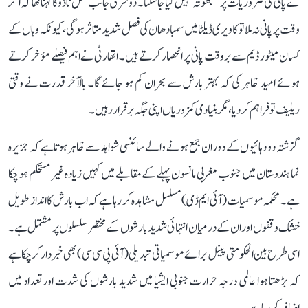
کے پانی کی ضروریات پر سمجھوتہ نہیں کیا جا سکتا۔ دوسری جانب تمل ناڈو کا کہنا تھا کہ اگر
وقت پر پانی نہ ملا تو کاویری ڈیلٹا میں سمبا دھان کی فصل شدید متاثر ہوگی، کیونکہ وہاں کے
کسان میٹور ڈیم سے بروقت پانی پر انحصار کرتے ہیں۔ اتھارٹی نے اہم فیصلے مؤخر کرتے
ہوئے امید ظاہر کی کہ بہتر بارش سے بحران کم ہو جائے گا۔ بالآخر قدرت نے وقتی
ریلیف تو فراہم کر دیا، مگر بنیادی کمزوریاں اپنی جگہ برقرار رہیں۔
گزشتہ دو دہائیوں کے دوران جمع ہونے والے سائنسی شواہد سے ظاہر ہوتا ہے کہ جزیرہ
نما ہندوستان میں جنوب مغربی مانسون پہلے کے مقابلے میں کہیں زیادہ غیر مستحکم ہو چکا
ہے۔ محکمہ موسمیات (آئی ایم ڈی) مسلسل مشاہدہ کر رہا ہے کہ اب بارش کا انداز طویل
خشک وقفوں اور ان کے درمیان انتہائی شدید بارشوں کے مختصر سلسلوں پر مشتمل ہے۔
اسی طرح بین الحکومتی پینل برائے موسمیاتی تبدیلی (آئی پی سی سی) بھی خبردار کر چکا ہے
کہ بڑھتا ہوا عالمی درجہ حرارت جنوبی ایشیا میں شدید بارشوں کی شدت اور تعداد میں