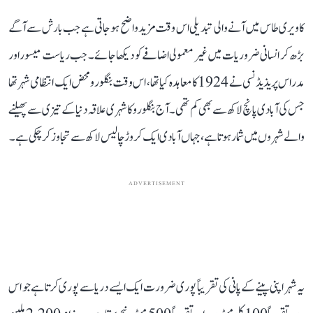
کاویری طاس میں آنے والی تبدیلی اس وقت مزید واضح ہو جاتی ہے جب بارش سے آگے
بڑھ کر انسانی ضروریات میں غیر معمولی اضافے کو دیکھا جائے۔ جب ریاست میسور اور
مدراس پریذیڈنسی نے 1924 کا معاہدہ کیا تھا، اس وقت بنگلورو محض ایک انتظامی شہر تھا
جس کی آبادی پانچ لاکھ سے بھی کم تھی۔ آج بنگلورو کا شہری علاقہ دنیا کے تیزی سے پھیلنے
والے شہروں میں شمار ہوتا ہے، جہاں آبادی ایک کروڑ چالیس لاکھ سے تجاوز کر چکی ہے۔
ADVERTISEMENT
یہ شہر اپنی پینے کے پانی کی تقریباً پوری ضرورت ایک ایسے دریا سے پوری کرتا ہے جو اس