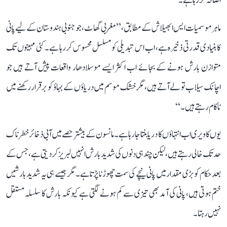
اضافہ کر رہا ہے۔
ماہر موسمیات ایس ابھیلاش کے مطابق، ’’مغربی گھاٹ، جو جنوبی ہندوستان کے لیے پانی
کا بنیادی قدرتی ذخیرہ ہے، اب اس تبدیلی کو مسلسل محسوس کر رہا ہے۔ کئی مہینوں تک
متوازن بارش ہونے کے بجائے اب اکثر ایسے موسلادھار واقعات پیش آتے ہیں جو
اچانک سیلاب تو لے آتے ہیں، مگر خشک موسم میں دریاؤں کے بہاؤ کو برقرار رکھنے میں
ناکام رہتے ہیں۔‘‘
یوں کاویری اب انتہاؤں کا دریا بنتا جا رہا ہے۔ مانسون کے بیشتر حصے میں آبی ذخائر خطرناک
حد تک خالی رہتے ہیں، لیکن چند ہی دنوں کی شدید بارش انہیں لبریز کر دیتی ہے، جس کے
بعد حکام کو بڑی مقدار میں پانی نیچے کی سمت چھوڑنا پڑتا ہے۔ مگر جیسے ہی یہ شدید بارشیں
ختم ہوتی ہیں، پانی کی آمد بھی تیزی سے کم ہونے لگتی ہے کیونکہ بارش کا سلسلہ مستقل
نہیں رہتا۔