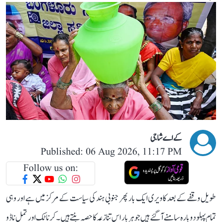
کے اے شاجی
Published: 06 Aug 2026, 11:17 PM
Follow us on:
طویل وقفے کے بعد کاویری ایک بار پھر جنوبی ہند کی سیاست کے مرکز میں ہے اور وہی
تمام پہلو دوبارہ سامنے آ گئے ہیں جو ہر بار اس تنازعہ کا حصہ بنتے ہیں۔ کرناٹک اور تمل ناڈو