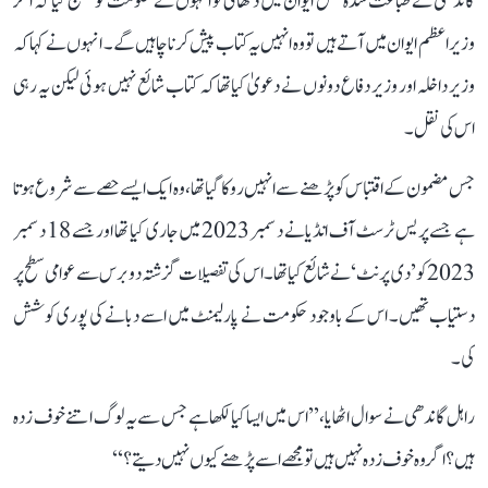
گاندھی نے طباعت شدہ نقل ایوان میں دکھائی تو انہوں نے حکومت کو چیلنج کیا کہ اگر
وزیر اعظم ایوان میں آتے ہیں تو وہ انہیں یہ کتاب پیش کرنا چاہیں گے۔ انہوں نے کہا کہ
وزیر داخلہ اور وزیر دفاع دونوں نے دعویٰ کیا تھا کہ کتاب شائع نہیں ہوئی لیکن یہ رہی
اس کی نقل۔
جس مضمون کے اقتباس کو پڑھنے سے انہیں روکا گیا تھا، وہ ایک ایسے حصے سے شروع ہوتا
ہے جسے پریس ٹرسٹ آف انڈیا نے دسمبر 2023 میں جاری کیا تھا اور جسے 18 دسمبر
2023 کو ’دی پرنٹ‘ نے شائع کیا تھا۔ اس کی تفصیلات گزشتہ دو برس سے عوامی سطح پر
دستیاب تھیں۔ اس کے باوجود حکومت نے پارلیمنٹ میں اسے دبانے کی پوری کوشش
کی۔
راہل گاندھی نے سوال اٹھایا، ’’اس میں ایسا کیا لکھا ہے جس سے یہ لوگ اتنے خوف زدہ
ہیں؟ اگر وہ خوف زدہ نہیں ہیں تو مجھے اسے پڑھنے کیوں نہیں دیتے؟‘‘