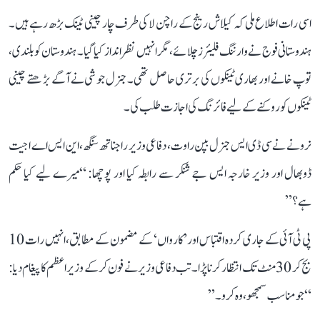
اسی رات اطلاع ملی کہ کیلاش رینج کے راچن لا کی طرف چار چینی ٹینک بڑھ رہے ہیں۔
ہندوستانی فوج نے وارننگ فلیئرز چلائے، مگر انہیں نظر انداز کیا گیا۔ ہندوستان کو بلندی،
توپ خانے اور بھاری ٹینکوں کی برتری حاصل تھی۔ جنرل جوشی نے آگے بڑھتے چینی
ٹینکوں کو روکنے کے لیے فائرنگ کی اجازت طلب کی۔
نرونے نے سی ڈی ایس جنرل بپن راوت، دفاعی وزیر راجناتھ سنگھ، این ایس اے اجیت
ڈوبھال اور وزیر خارجہ ایس جے شنکر سے رابطہ کیا اور پوچھا: “میرے لیے کیا حکم
ہے؟”
پی ٹی آئی کے جاری کردہ اقتباس اور ’کارواں‘ کے مضمون کے مطابق، انہیں رات 10
بج کر 30 منٹ تک انتظار کرنا پڑا۔ تب دفاعی وزیر نے فون کر کے وزیر اعظم کا پیغام دیا:
“جو مناسب سمجھو، وہ کرو۔”