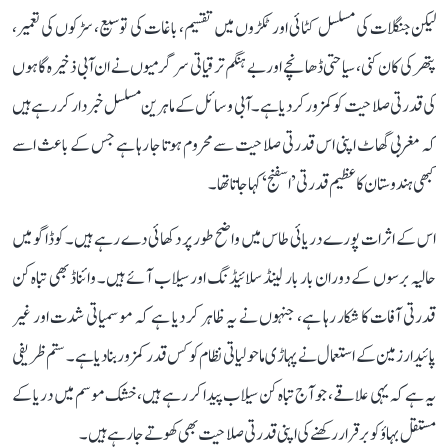
لیکن جنگلات کی مسلسل کٹائی اور ٹکڑوں میں تقسیم، باغات کی توسیع، سڑکوں کی تعمیر،
پتھر کی کان کنی، سیاحتی ڈھانچے اور بے ہنگم ترقیاتی سرگرمیوں نے ان آبی ذخیرہ گاہوں
کی قدرتی صلاحیت کو کمزور کر دیا ہے۔ آبی وسائل کے ماہرین مسلسل خبردار کر رہے ہیں
کہ مغربی گھاٹ اپنی اس قدرتی صلاحیت سے محروم ہوتا جا رہا ہے جس کے باعث اسے
کبھی ہندوستان کا عظیم قدرتی ’اسفنج‘ کہا جاتا تھا۔
اس کے اثرات پورے دریائی طاس میں واضح طور پر دکھائی دے رہے ہیں۔ کوڈاگو میں
حالیہ برسوں کے دوران بار بار لینڈ سلائیڈنگ اور سیلاب آئے ہیں۔ وائناڈ بھی تباہ کن
قدرتی آفات کا شکار رہا ہے، جنہوں نے یہ ظاہر کر دیا ہے کہ موسمیاتی شدت اور غیر
پائیدار زمین کے استعمال نے پہاڑی ماحولیاتی نظام کو کس قدر کمزور بنا دیا ہے۔ ستم ظریفی
یہ ہے کہ یہی علاقے، جو آج تباہ کن سیلاب پیدا کر رہے ہیں، خشک موسم میں دریا کے
مستقل بہاؤ کو برقرار رکھنے کی اپنی قدرتی صلاحیت بھی کھوتے جا رہے ہیں۔