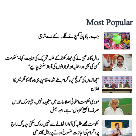
Most Popular
جب دریا کا پانی کم پڑنے لگے...کے اے شاجی
راہل گاندھی نے کی جھارکھنڈ کے طلبہ تحریک کی حمایت، کہا- ’حکومت
کسی کی بھی ہو، طلبہ اور نوجوانوں کی آواز سننی چاہیے‘
’چھاتروں کی گونج‘ پروگرام طے شدہ مقام پر ہی ہوگا، کانگریس کا
اعلان
مودی حکومت امتحانی اصلاحات میں سنجیدہ نہیں، نئی ٹاسک فورس
صرف ڈیمیج کنٹرول: جے رام رمیش
حکومت مجھے طلبہ کی آواز اٹھانے سے نہیں روک سکتی، پریاگ راج
پروگرام کی اجازت منسوخ ہونے پر راہل گاندھی