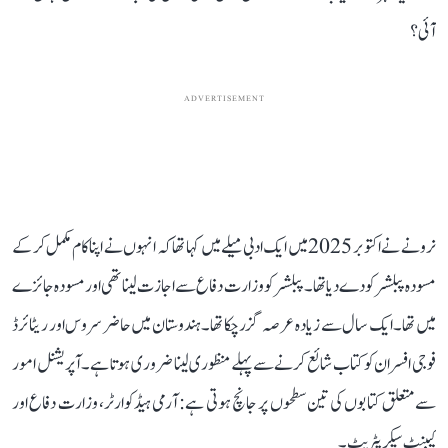
آئی؟
ADVERTISEMENT
نرونے نے اکتوبر 2025 میں ایک ادبی میلے میں کہا تھا کہ انہوں نے اپنا کام مکمل کر کے
مسودہ پبلشر کو دے دیا تھا۔ پبلشر کو وزارت دفاع سے اجازت لینا تھی اور مسودہ جائزے
میں تھا۔ ایک سال سے زیادہ عرصہ گزر چکا تھا۔ ہندوستان میں حاضر سروس اور ریٹائرڈ
فوجی افسران کو کتاب شائع کرنے سے پہلے منظوری لینا ضروری ہوتا ہے۔ آپریشنل امور
سے متعلق کتابوں کی تین سطحوں پر جانچ ہوتی ہے: آرمی ہیڈکوارٹر، وزارت دفاع اور
کیبنٹ سیکریٹریٹ۔