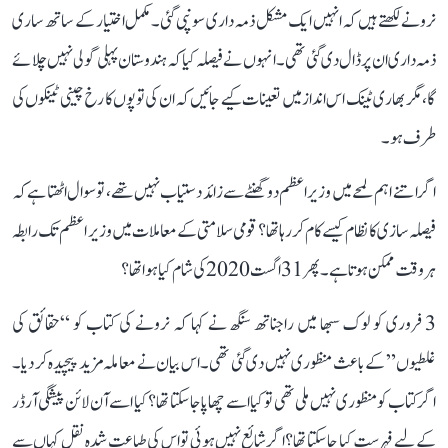
نرونے لکھتے ہیں کہ انہیں ایک مشکل ذمہ داری سونپی گئی۔ مکمل اختیار کے ساتھ ساری
ذمہ داری ان پر ڈال دی گئی تھی۔ انہوں نے فیصلہ کیا کہ ہندوستان پہلی گولی نہیں چلائے
گا، مگر بھاری ٹینک اس انداز میں تعینات کیے جائیں کہ ان کی توپوں کا رخ چینی ٹینکوں کی
طرف ہو۔
اگر اتنے اہم لمحے میں وزیر اعظم دو گھنٹے سے زائد دستیاب نہیں تھے، تو سوال اٹھتا ہے کہ
فیصلہ سازی کا نظام کیسے کام کر رہا تھا؟ قومی سلامتی کے معاملات میں وزیر اعظم تک رابطہ
ہر وقت ممکن ہوتا ہے۔ پھر 31 اگست 2020 کی شام کیا ہوا تھا؟
3 فروری کو لوک سبھا میں راجناتھ سنگھ نے کہا کہ نرونے کی کتاب کو “حقائق کی
غلطیوں” کے باعث منظوری نہیں دی گئی تھی۔ اس بیان نے معاملہ مزید پیچیدہ کر دیا۔
اگر کتاب کو منظوری نہیں ملی تھی تو کیا اسے چھاپا جا سکتا تھا؟ کیا اسے آن لائن پیشگی آرڈر
کے لیے فہرست کیا جا سکتا تھا؟ اگر شائع نہیں ہوئی تو اس کی طباعت شدہ نقل کہاں سے