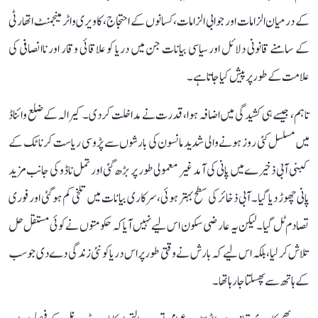
کے درمیان الزامات اور جوابی الزامات، کسانوں کے احتجاج، کاویری واٹر مینجمنٹ اتھارٹی
کے سامنے قانونی دلائل اور سیاسی بیانات جن میں دریا کو علاقائی وقار اور ناانصافی کی
علامت کے طور پر پیش کیا جاتا ہے۔
تاہم، جیسے ہی کشیدگی میں اضافہ ہوا، قدرت نے مداخلت کر دی۔ کیرالہ کے ضلع وائناڈ
میں مسلسل کئی روز ہونے والی شدید مانسون کی بارشوں سے پڑوسی ریاست کرناٹک کے
کبنی آبی ذخیرے میں پانی کی آمد غیر معمولی طور پر بڑھ گئی اور تمل ناڈو کی جانب مزید
پانی چھوڑ دیا گیا۔ آبی ذخائر کی سطح بہتر ہوئی، سرکاری بیانات میں تلخی کم ہو گئی اور فوری
تصادم ٹل گیا۔ لیکن یہ عارضی سکون اس لیے نہیں آیا کہ حکومتوں نے کوئی مستقل حل
تلاش کر لیا، بلکہ اس لیے کہ بارش نے وقتی طور پر اس دریا کو نئی زندگی دے دی جو سب
کے ہاتھ سے پھسلتا جا رہا تھا۔