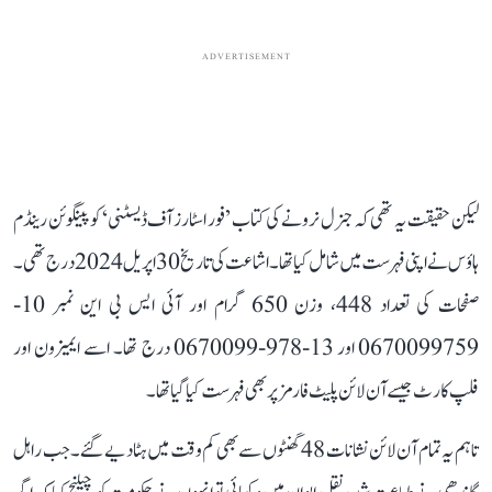
ADVERTISEMENT
لیکن حقیقت یہ تھی کہ جنرل نرونے کی کتاب ’فور اسٹارز آف ڈیسٹنی‘ کو پینگوئن رینڈم
ہاؤس نے اپنی فہرست میں شامل کیا تھا۔ اشاعت کی تاریخ 30 اپریل 2024 درج تھی۔
صفحات کی تعداد 448، وزن 650 گرام اور آئی ایس بی این نمبر 10-
0670099759 اور 13-978-0670099 درج تھا۔ اسے ایمیزون اور
فلپ کارٹ جیسے آن لائن پلیٹ فارمز پر بھی فہرست کیا گیا تھا۔
تاہم یہ تمام آن لائن نشانات 48 گھنٹوں سے بھی کم وقت میں ہٹا دیے گئے۔ جب راہل