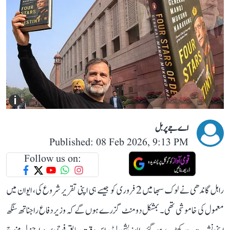
i
اے جے پربل
Published: 08 Feb 2026, 9:13 PM
Follow us on:
راہل گاندھی نے لوک سبھا میں 2 فروری کو جیسے ہی اپنی تقریر شروع کی، ایوان میں
معمول کی خاموشی تھی۔ بمشکل دو منٹ گزرے ہوں گے کہ وزیر دفاع راجناتھ سنگھ