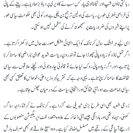
رہائشی ٹاؤن شپ اور ٹیکنالوجی پارکس سب نے کاویری پر دباؤ بڑھا دیا ہے۔ پینے کے پانی
کی فراہمی فطری طور پر ریاست کی اولین ترجیح بن چکی ہے اور کوئی بھی حکومت سیاسی طور
پر اپنے شہروں کی ضروریات پر سمجھوتہ کرنے کی متحمل نہیں ہو سکتی۔
اسی لیے ہر خشک سال کرناٹک کو ایک انتہائی مشکل صورت حال میں لا کھڑا کرتا ہے۔
اگر تمل ناڈو کو زیادہ پانی چھوڑا جائے تو اندرونِ ریاست شدید عوامی ناراضی کا سامنا کرنا
پڑتا ہے، اور اگر زیادہ پانی روک لیا جائے تو قانونی چارہ جوئی اور نچلے علاقوں سے سیاسی
مخالفت کا سامنا کرنا پڑتا ہے۔ یہی وجہ ہے کہ تقریباً ہر وزیر اعلیٰ، خواہ اس کا تعلق کسی بھی
سیاسی جماعت سے ہو، آبی حقائق اور انتخابی سیاست کے درمیان پھنس جاتا ہے۔
زرعی شعبہ بھی اسی طرح بڑی تبدیلی سے گزرا ہے۔ کرناٹک نے کرشنا راجہ ساگر،
کبنی، ہیماوتھی اور ہارانگی جیسے آبی ذخائر کے علاوہ متعدد لفٹ ایریگیشن منصوبوں کے
ذریعے آبپاشی کے رقبے میں مسلسل اضافہ کیا ہے۔ وہ وسیع علاقے جو کبھی صرف بارش