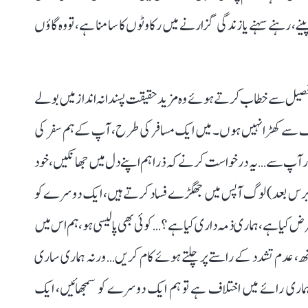
پینے، رہنے سہنے یا زندگی گزارنے میں رکاوٹوں کا سامنا ہے، تو وہ گاؤں
دی پر لال قلعہ کی فصیل سے خطاب کرتے ہوئے وہ مزید حقیقت پسندانہ انداز میں بولے
سے کھڑا نہیں ہوں۔ میں ایک مسافر کی طرح، آپ کے ہم سفر کی
پ سے… یہ درخواست کرنے کہ ذرا ہم اپنے دل میں جھانکیں، خود
ہ برس بعد) لوگ آپس میں جھگڑے فساد کرتے ہیں، ایک دوسرے کو
رض کیا ہے، ہماری ذمہ داری کیا ہے؟… کوئی بھی پالیسی ہو، ہم اس میں
، عدم تشدد کے راستے پر چلتے ہوئے کام کریں… ورنہ ہماری ساری
ری رائے میں اختلاف ہے تو ہم ایک دوسرے کو سمجھائیں، ایک