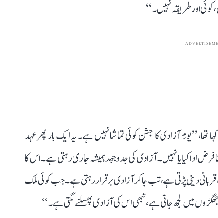
 کوئی اور طریقہ نہیں۔‘‘
ADVERTISEM
لال قلعہ سے کہا تھا، ’’یومِ آزادی کا جشن کوئی تماشا نہیں ہے۔ یہ ایک بار پھر عہد
 فرض ادا کیا یا نہیں۔ آزادی کی جدوجہد ہمیشہ جاری رہتی ہے۔ اس کا
 قربانی دینی پڑتی ہے، تب جا کر آزادی برقرار رہتی ہے۔ جب کوئی ملک
جھگڑوں میں الجھ جاتی ہے، تبھی اس کی آزادی پھسلنے لگتی ہے۔‘‘