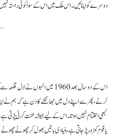
دوسرے کو اپنائیں۔ اس ملک میں اس کے سوا کوئی راستہ نہیں،
ENT
اس کے دو سال بعد 1960 میں انہوں نے 
کرنے، پھر سے اپنے دل میں جھانکنے کا دن ہے کہ ہم نے اپنا
کبھی اختتام نہیں ہوتا۔ اس کے لیے ہمیشہ محنت کرنی پڑتی ہے،
یا قوم کمزور پڑ جاتی ہے، بنیادی باتیں بھول کر چھوٹے چھوٹے 