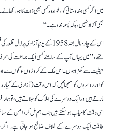
میں اگر کسی ہندوستانی کو، خواہ وہ کسی بھی ذات کا ہو، کھانے 
بھی آزاد نہیں، بلکہ پسماندہ ہے۔‘‘
اس کے چار سال بعد 1958 کے یومِ آزا
تھے، ’’میں یہاں آپ کے سامنے کسی ایک جماعت کی طرف 
حیثیت سے کھڑا ہوں۔ اس ملک کے کروڑوں لوگوں سے اور آ
کو اور دوسروں کو سمجھائیں کہ اس وقت (آزادی کے گیار
مارتے ہیں اور ایک دوسرے کی املاک کو جلاتے ہیں، تو ہمارا ف
اسی وقت کامیاب ہو سکتے ہیں جب ہم مل کر، امن کے ساتھ
طاقت ایک دوسرے کے خلاف ضائع ہو جاتی ہے۔ اگر ہما