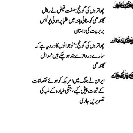
چھاتروں کی گونج: صفت فیض نے راہل
گاندھی کو سنائی پٹنہ میں طلبا پر ہوئی پولیس
بربریت کی داستان
چھاتروں کی گونج: ’نوجوانوں کا درد یہ ہے کہ
سارے دروازے بند ہو چکے ہیں‘، راہل
گاندھی
ایران نے جنگ میں امریکہ کو ہوئے نقصانات
کے ثبوت پیش کیے، جنگی طیارہ کے ملبہ کی
تصویریں جاری