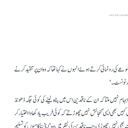
ADVERTISEM
وعے کی رونمائی کرتے ہوئے انہوں نے کہا تھا کہ وہ ان پر تنقید کرنے
ارٹونسٹ۔‘
م نہیں ملتا کہ ان کے ناقدین اس میں پناہ لینے کی کوئی جگہ ڈھونڈ
کہیں بھی ایسی گنجائش نہیں چھوڑتے کہ کوئی فریب یا دکھاوا اختیار کر
ھی نہیں چھوڑی، جب ناقدین کی نظر میں وہ ’اپنی ناکامیوں کو تسلیم