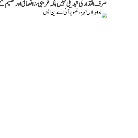
صرف اقتدار کی تبدیلی نہیں بلکہ غریبی،ناانصافی اور تقسیم کے