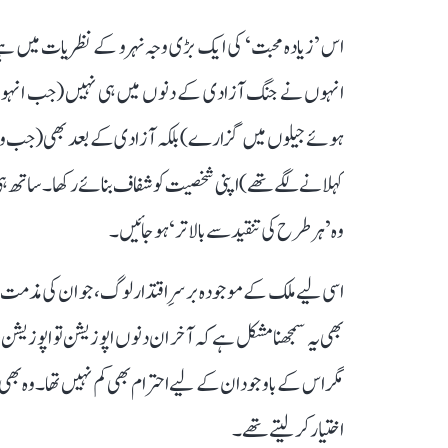
اس ’زیادہ محبت‘ کی ایک بڑی وجہ نہرو کے نظریات میں ہ
ہوئے جیلوں میں گزارے) بلکہ آزادی کے بعد بھی (جب وہ و
کہلانے لگے تھے) اپنی شخصیت کو شفاف بنائے رکھا۔ ساتھ ہی ان
وہ ’ہر طرح کی تنقید سے بالاتر‘ ہو جائیں۔
اسی لیے ملک کے موجودہ برسرِ اقتدار لوگ، جو ان کی مذمت 
بھی یہ سمجھنا مشکل ہے کہ آخر ان دنوں اپوزیشن تو اپوزیشن،
مگر اس کے باوجود ان کے لیے احترام بھی کم نہیں تھا۔ وہ 
اختیار کر لیتے تھے۔