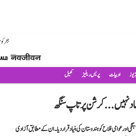
ہجر کو
ڈیوز
ادبیات
پریس ریلیز
کھیل
اد نہیں...کرشن پرتاپ سنگھ
گی اور عوامی فلاح کو ہندوستان کی بنیاد قرار دیا۔ ان کے مطابق آزادی