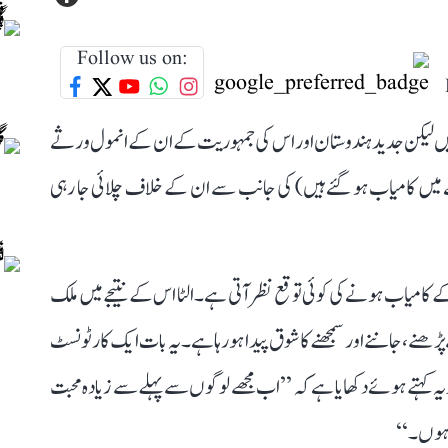
Follow us on:
و اس دنیا سے گئے 62 سال ہونے کو ہیں لیکن جدید ہندوستان اور اس کی جمہوریت کے ان کے انمول ورثے
 میں کامیاب ہو گئے ہیں) کی جانب سے ان کے خلاف چلائی جا رہی
کے کامیاب ہونے کی کوئی توقع نظر آتی ہے۔ الٹا اس کے نتیجے میں ملک
نے، جاننے اور سمجھنے کا شوق پیدا ہو رہا ہے۔ یہ بات ایک کارٹونسٹ
ہ کہتے ہوئے دکھایا ہے کہ ’’اب مجھے لوگوں سے پہلے سے زیادہ محبت
ا ہوں۔‘‘