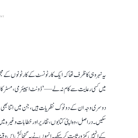
ENT
یہ نہرو ہی کا ظرف تھا کہ ایک کارٹونسٹ کے کارٹونوں کے مجم
میں کسی رعایت سے کام نہ لے — ’ڈونٹ اسپیئر می، مسٹر ک
دوسری وجہ ان کے دو ٹوک نظریات ہیں، جن میں اتنا بھی ابہا
سکیں۔ دراصل، وہ اپنی کتابوں، تقاریر اور خطابات وغیرہ میں 
کے انہیں کمزور ثابت کر سکے۔ انہوں نے یہ گنجائش اس وقت ب