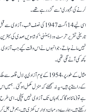
کرنے کی مجبوری‘ سے گزر رہے تھے۔
اسی لیے 14 اگست 1947 کی نصف شب، 
تاریخی تقریر ’ٹرسٹ ود ڈیسٹنی‘ کو بیسویں صدی کی بہترین تقار
نہیں مانے جاتے، جو انہوں نے اس وقت کیے جب آزادی کے ب
کچھ کمی آنے لگی تھی۔
مثال کے طور پر، 1954 کے یوم آزادی پر ل
کے راستے پر ہیں، یہ نہ سمجھئے کہ منزل مکمل ہو گئی… ہمیں 
ہے تو (ماننا ہوگا کہ) وہاں تک آزادی نہیں پہنچی۔ اسی ط
رکھتے ہیں، ہمارے درمیان دیواریں کھڑی ہیں، ہم مل جل کر 