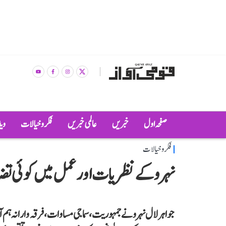
صفحہ اول
خبریں
عالمی خبریں
فکر و خیالات
وی
فکر و خیالات
نہرو کے نظریات اور عمل میں کوئی تض
جواہر لال نہرو نے جمہوریت، سماجی مساوات، فرقہ وارانہ ہم آہن