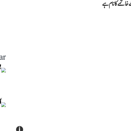
 خاتمے کا نام ہے
ar
i