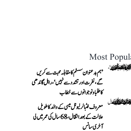
Most Popul
’ہم بدعنوان سسٹم کا مقابلہ محبت سے کریں
گے، نفرت اور تشدد سے نہیں‘، راہل گاندھی
کا طلبا و نوجوانوں سے خطاب
معروف فٹبالر لیونل میسی کے والد کا طویل
علالت کے بعد انتقال، 68 سال کی عمر میں لی
آخری سانس