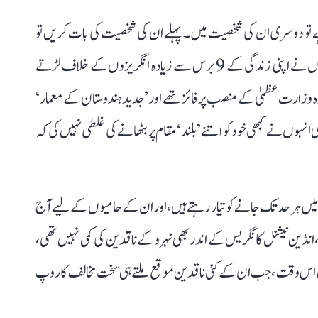
ے تو دوسری ان کی شخصیت میں۔ پہلے ان کی شخصیت کی بات کریں تو
انہوں نے جنگ آزادی کے دنوں میں ہی نہیں (جب انہوں نے اپنی زندگی کے 9 برس سے زیادہ انگریزوں کے خلاف لڑتے
زارت عظمیٰ کے منصب پر فائز تھے اور ’جدید ہندوستان کے معمار‘
ہوں نے کبھی خود کو اتنے ’بلند‘ مقام پر بٹھانے کی غلطی نہیں کی کہ
میں ہر حد تک جانے کو تیار رہتے ہیں، اور ان کے حامیوں کے لیے آج
 انڈین نیشنل کانگریس کے اندر بھی نہرو کے ناقدین کی کمی نہیں تھی،
بھی اس وقت، جب ان کے کئی ناقدین موقع ملتے ہی سخت مخالف کا روپ