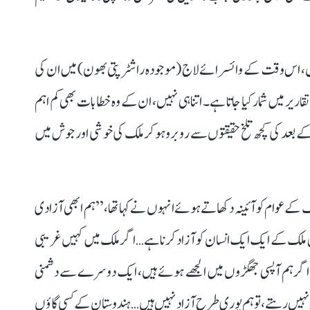
آزادی سے قبل، اس وقت کے وائسرائے لاج (موجودہ راشٹرپتی بھون) میں ان کی
یر میں شمار کیا جاتا ہے۔ اتنا ہی نہیں، ان کے وہ خطابات بھی کم اہم
عد کی کچھ تلخ حقیقتوں سے روبرو ہو کر ملک کی خوشی اور جوش میں
ال قلعہ سے ملک کے عوام کو آئینہ دکھاتے ہوئے انہوں نے کہا تھا، ’’ہم ابھی آزادی
اس ملک کے ایک ایک انسان کو آزاد کرنا ہے… اگر ملک میں کہیں غریبی
رح اگر ہم آپسی جھگڑوں میں الجھے ہوئے ہیں، ایک دوسرے سے دشمنی
نہیں رہتے، تو ہم پوری طرح آزاد نہیں ہیں… ہندوستان کے کسی گاؤں