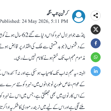
کرشن پرتاپ سنگھ
Published: 24 May 2026, 5:11 PM
پنڈت جواہر لال نہرو ک
کے دشمنوں (جو بدقسمتی سے ملک کی اقتدار پر قابض ہونے
مذموم مہم اب تک ختم ہونے کا نام نہیں لے رہی۔
البتہ، یہ مہم نہ اب تک کامیاب ہو سکی ہے اور نہ آئندہ اس 
کے عوام، خاص طور پر نوجوانوں میں، نہرو کو نئے سرے سے پڑھ
کے اس کارٹون میں بھی جھلکتی ہے، جس میں اس نے نہرو کو ی
ملنے لگی ہے اور اس کے لیے میں نریندر مودی کا شکریہ ادا کرت