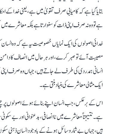
بتایا گیا ہے کہ کامیابی صرف تقویٰ میں ہے، یعنی خدا کے ا
ہے تو وہ نہ صرف اپنی ذات کو سنوارتا ہے بلکہ معاشرے میں 
خدائی اصولوں کی ایک نمایاں خصوصیت یہ ہے کہ وہ انسان ک
مصیبت آئے تو صبر کرے، اور ہر حال میں انصاف کا دامن 
انسانی ہمدردی کی طرف لے جاتے ہیں، جہاں وہ صرف اپنی نہی
ایک مثالی معاشرے کی بنیاد بنتی ہے۔
اس کے برعکس، جب انسان اپنے بنائے ہوئے اصولوں پر چلنے لگتا
ہے۔ نتیجتاً معاشرے میں ناانصافی، بدعنوانی اور بے سکونی ب
ہیں، جہاں بے شمار وسائل ہونے کے باوجود انسان ذہنی سک