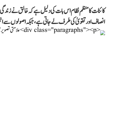
کائنات کا منظم نظام اس بات کی دلیل ہے کہ خالق نے زندگی ک
انصاف اور تقویٰ کی طرف لے جاتی ہے، جبکہ اصولوں سے انح