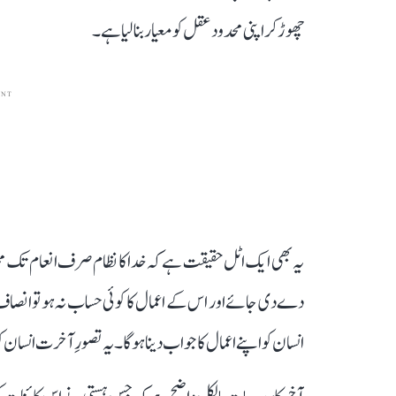
چھوڑ کر اپنی محدود عقل کو معیار بنا لیا ہے۔
ENT
یہ بھی ایک اٹل حقیقت ہے کہ خدا کا نظام صرف انعام تک مح
دے دی جائے اور اس کے اعمال کا کوئی حساب نہ ہو تو انصاف
انسان کو اپنے اعمال کا جواب دینا ہوگا۔ یہ تصورِ آخرت انسان 