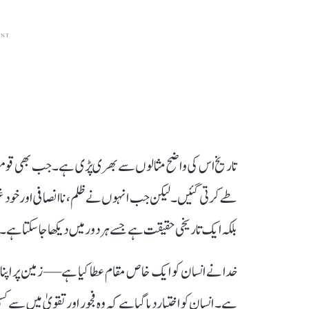
ENT
تاریخ اس کی واضح مثالوں سے بھری پڑی ہے۔ جب بھی قوموں ن
طے کرتی گئیں۔ لیکن جب انہوں نے ظلم، ناانصافی اور خود غرضی 
بلکہ ایک تاریخی حقیقت ہے جسے ہر دور میں دیکھا جا سکتا ہے۔
خدا نے انسان کو ایک خاص مقام عطا کیا ہے—زمین پر اپنا 
ہے۔ انسان کو اختیار دیا گیا ہے کہ وہ فجور اور تقویٰ میں س