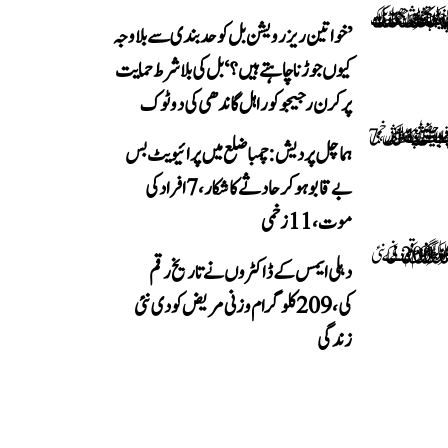
’خواتین ریزرویشن بل کو حدبندی سے بلا وجہ
کیوں جوڑنا چاہتے ہیں؟‘ بل کی بلا شرط حمایت
پر کرن رجیجو کو راہل گاندھی کی دوٹوک
ہماچل پردیش: چمبا ضلع میں پرائیویٹ بس
بے قابو ہوکر حادثے کا شکار، 7 افراد کی
موت، 11 زخمی
دہلی ایمس کے ڈاکٹروں نے تاریخ رقم
کی، 209 کلوگرام وزنی مریض کو دی نئی
زندگی