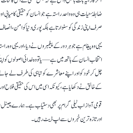
آخرکار، یہ بات بالکل واضح ہے کہ جس ہستی نے اس کائنات کو تخ
ضابطۂ حیات ہی وہ واحد راستہ ہے جو انسان کو حقیقی کامیابی 
صرف اپنی زندگی کو سنوارتا ہے بلکہ پوری دنیا کو امن، انصاف اور
یہی وہ پیغام ہے جو ہر دور کے پیغمبروں نے دیا، اور یہی وہ 
انتخاب انسان کے ہاتھ میں ہے—یا تو وہ خدائی اصولوں کو اپن
چل کر خود کو اور اپنے معاشرے کو تباہی کی طرف لے جائے
کے خالق نے دکھایا ہے، کیونکہ اسی میں اس کی حقیقی فلاح او
قومی آواز اب ٹیلی گرام پر بھی دستیاب ہے۔ ہمارے چینل 
اور تازہ ترین خبروں سے اپ ڈیٹ رہیں۔