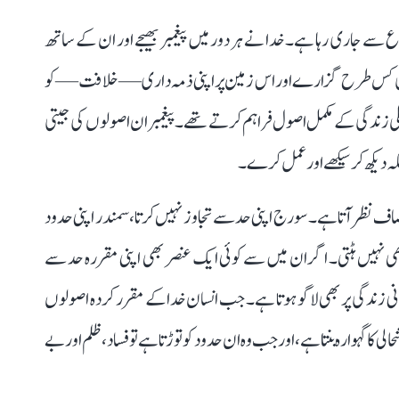
ع سے جاری رہا ہے۔ خدا نے ہر دور میں پیغمبر بھیجے اور ان کے ساتھ
اپنی زندگی کس طرح گزارے اور اس زمین پر اپنی ذمہ داری—خلافت—کو
لی زندگی کے مکمل اصول فراہم کرتے تھے۔ پیغمبر ان اصولوں کی جیتی
ہ دیکھ کر سیکھے اور عمل کرے۔
نصاف نظر آتا ہے۔ سورج اپنی حد سے تجاوز نہیں کرتا، سمندر اپنی حدود
ھی نہیں ہٹتی۔ اگر ان میں سے کوئی ایک عنصر بھی اپنی مقررہ حد سے
نی زندگی پر بھی لاگو ہوتا ہے۔ جب انسان خدا کے مقرر کردہ اصولوں
 کا گہوارہ بنتا ہے، اور جب وہ ان حدود کو توڑتا ہے تو فساد، ظلم اور بے