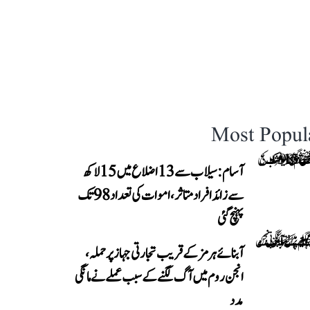
Most Popul
آسام: سیلاب سے 13 اضلاع میں 15 لاکھ
سے زائد افراد متاثر، اموات کی تعداد 98 تک
پہنچ گئی
آبنائے ہرمز کے قریب تجارتی جہاز پر حملہ،
انجن روم میں آگ لگنے کے سبب عملے نے مانگی
مدد