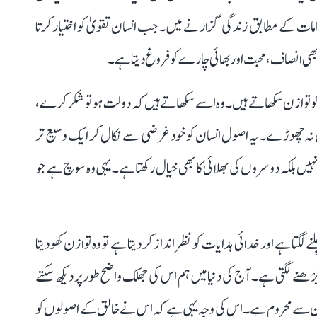
حکامات کے مطابق زندگی گزارنے میں۔ جب انسان تقویٰ کو اختیار کرتا
بھی انصاف، محبت اور بھائی چارے کو فروغ دیتا ہے۔
و توازن سکھاتے ہیں۔ وہ اسے سکھاتے ہیں کہ دولت ہو تو شکر کرے،
نہ چھوڑے۔ یہ اصول انسان کو خود غرضی سے نکال کر ایک وسیع تر
ں بلکہ دوسروں کی بھلائی کا بھی خیال رکھتا ہے۔ یہی وہ سوچ ہے جو
 ہے اور خدائی ہدایات کو نظر انداز کر دیتا ہے تو وہ توازن کھو دیتا
ڑھنے لگتی ہے۔ آج کی دنیا میں ہم اس کی جھلک واضح طور پر دیکھ سکتے
ون سے محروم ہے۔ اس کی وجہ یہی ہے کہ اس نے خالق کے اصولوں کو