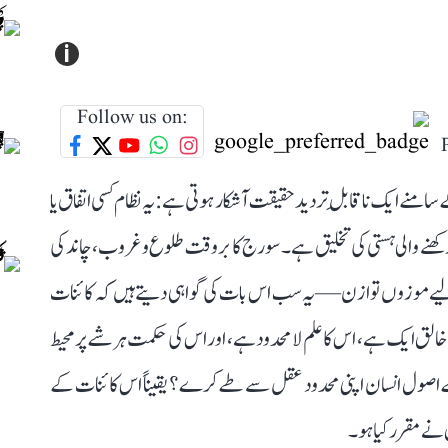
i
Follow us on:
امنے ایک ناقابلِ تردید حقیقت آشکار ہوتی ہے: یہ نظام کسی اتفاق یا
 رکھنے والی ہستی کی تخلیق ہے۔ سورج کا بروقت طلوع و غروب، چاند کی
ے لیے موزوں توازن—یہ سب اس بات کی گواہی دیتے ہیں کہ کائنات
 ایک ہے، اس کا علم لا محدود ہے، اور اس کی حکمت ہر شے پر محیط
نے کے اصول انسان اپنی محدود عقل سے طے کرے؟ یقیناً اس کائنات کے
 نے مقرر کیا ہو۔