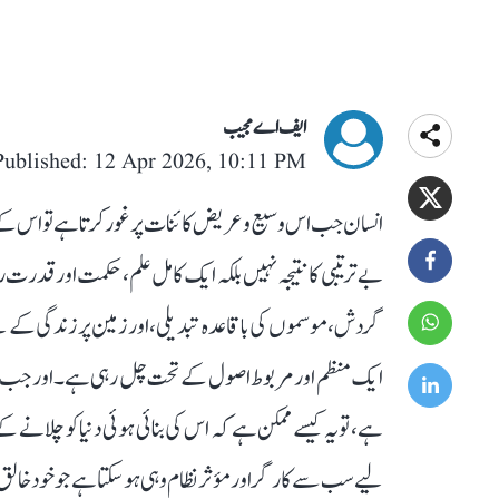
ایف اے مجیب
Published: 12 Apr 2026, 10:11 PM
انسان جب اس وسیع و عریض کائنات پر غور کرتا ہے تو اس کے س
بے ترتیبی کا نتیجہ نہیں بلکہ ایک کامل علم، حکمت اور قدرت
گردش، موسموں کی باقاعدہ تبدیلی، اور زمین پر زندگی ک
ایک منظم اور مربوط اصول کے تحت چل رہی ہے۔ اور جب خالق
ہے، تو یہ کیسے ممکن ہے کہ اس کی بنائی ہوئی دنیا کو چلا
لیے سب سے کارگر اور مؤثر نظام وہی ہو سکتا ہے جو خود خالق