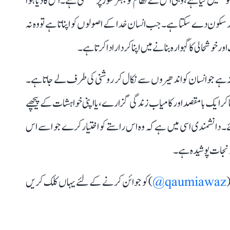
لیق کیا ہے، وہی اس کے نظام کو بہتر طور پر سمجھتی ہے۔ اس کا دیا ہوا
اور سکون دے سکتا ہے۔ جب انسان خدا کے اصولوں کو اپناتا ہے تو وہ نہ
 خوشحالی کا گہوارہ بنانے میں اپنا کردار ادا کرتا ہے۔
راستہ ہے جو انسان کو اندھیروں سے نکال کر روشنی کی طرف لے جاتا ہے۔
ا کر ایک بامقصد اور کامیاب زندگی گزارے، یا اپنی خواہشات کے پیچھے
۔ دانشمندی اسی میں ہے کہ وہ اس راستے کو اختیار کرے جو اسے اس
ر نجات پوشیدہ ہے۔
(
qaumiawaz@
) کو جوائن کرنے کے لئے یہاں کلک کریں