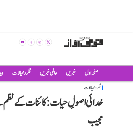
صفحہ اول
خبریں
عالمی خبریں
فکر و خیالات
وی
فکر و خیالات
خدائی اصولِ حیات: کائنات کے نظم 
مجیب