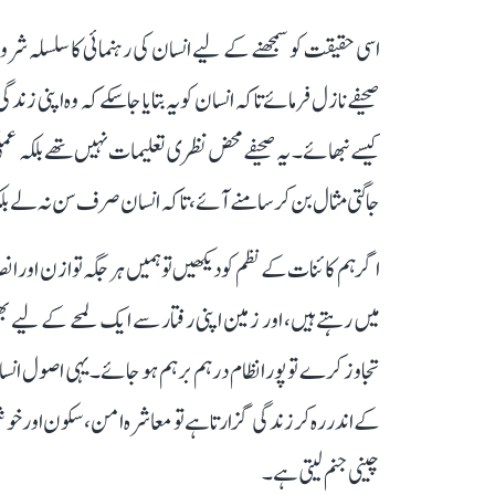
اسی حقیقت کو سمجھنے کے لیے انسان کی رہنمائی کا سلسلہ شرو
صحیفے نازل فرمائے تاکہ انسان کو یہ بتایا جا سکے کہ وہ 
کیسے نبھائے۔ یہ صحیفے محض نظری تعلیمات نہیں تھے بلکہ عم
جاگتی مثال بن کر سامنے آئے، تاکہ انسان صرف سن نہ لے بلک
اگر ہم کائنات کے نظم کو دیکھیں تو ہمیں ہر جگہ توازن اور ا
میں رہتے ہیں، اور زمین اپنی رفتار سے ایک لمحے کے لیے ب
تجاوز کرے تو پورا نظام درہم برہم ہو جائے۔ یہی اصول انسا
کے اندر رہ کر زندگی گزارتا ہے تو معاشرہ امن، سکون اور خوشحالی
چینی جنم لیتی ہے۔