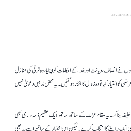
ADVERTISEM
ے انصاف، دیانت اور خدا کے احکامات کو اپنایا، وہ ترقی کی منازل
کو اختیار کیا تو وہ زوال کا شکار ہو گئیں۔ یہ محض مذہبی دعویٰ نہیں
خلیفہ بنا کر۔ یہ مقام عزت کے ساتھ ساتھ ایک عظیم ذمہ داری بھی
ے کسی ایک راستے کا انتخاب کرے۔ لیکن اس اختیار کے ساتھ اسے یہ بھی