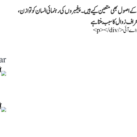
ے اصول بھی متعین کیے ہیں۔ پیغمبروں کی رہنمائی انسان کو توازن،
راف زوال کا سبب بنتا ہے
ar