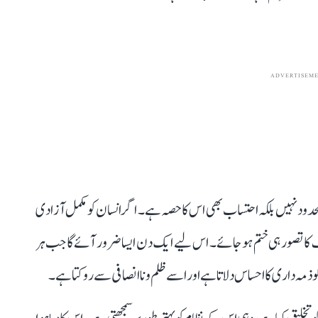
ADVERTISEM
دود نہیں بلکہ احتساب بھی اس کا حصہ ہے۔ اگر انسان کو مکمل آزادی
 کا تصور ہی ختم ہو جائے۔ اس لیے ایک دن ایسا ضرور آئے گا جب ہر
کو ذمہ داری کا احساس دلاتا ہے اور اسے ظلم و ناانصافی سے روکتا ہے۔