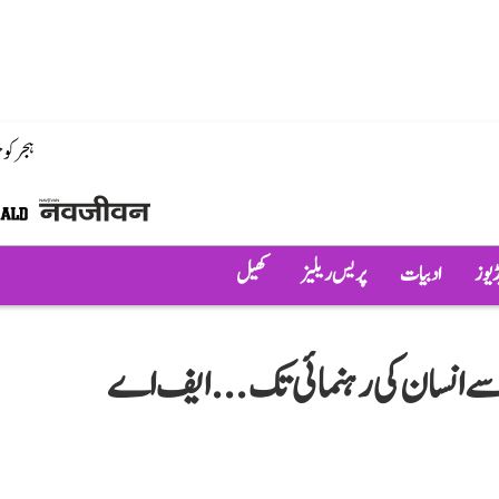
ہجر کو
ڈیوز
ادبیات
پریس ریلیز
کھیل
سے انسان کی رہنمائی تک...ایف اے